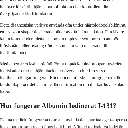
behöver förstå ditt hjärtas pumpfunktion eller kontrollera din
övergripande blodcirkulation.
Detta diagnostiska verktyg används ofta under hjärtblodpoolsbildning,
ett test som skapar detaljerade bilder av ditt hjärta i aktion. Din läkare
kan rekommendera detta test om du upplever symtom som andnöd,
bröstsmärta eller ovanlig trötthet som kan vara relaterade till
hjärtfunktionen.
Medicinen är också värdefull för att upptäcka blodproppar, utvärdera
hjärtskador efter en hjärtattack eller övervaka hur bra vissa
hjärtbehandlingar fungerar. Eftersom det rör sig naturligt genom ditt
blodomlopp ger det läkare realtidsinformation om din kardiovaskulära
hälsa.
Hur fungerar Albumin Iodinerat I-131?
Denna medicin fungerar genom att använda de naturliga egenskaperna
hos albumin, som redan finns i ditt blod. När det radioaktiva jodet är