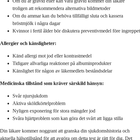
Om du är gravid eller kan vara gravid kommer din läkare
troligen att rekommendera alternativa bildmetoder
Om du ammar kan du behöva tillfälligt sluta och kassera
bröstmjölk i några dagar
Kvinnor i fertil ålder bör diskutera preventivmedel före ingreppet
Allergier och känsligheter:
Känd allergi mot jod eller kontrastmedel
Tidigare allvarliga reaktioner på albuminprodukter
Känslighet för någon av läkemedlets beståndsdelar
Medicinska tillstånd som kräver särskild hänsyn:
Svår njursjukdom
Aktiva sköldkörtelproblem
Nyligen exponering för stora mängder jod
Svåra hjärtproblem som kan göra det svårt att ligga stilla
Din läkare kommer noggrant att granska din sjukdomshistoria och
aktuella hälsotillstånd för att avgöra om detta test är rätt för dig. Det