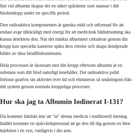
fäst vid albumin skapar det en säker spårämne som stannar i ditt
blodomlopp under en specifik period.
Den radioaktiva komponenten är ganska mild och utformad för att
endast avge tillräckligt med energi för att medicinsk bildutrustning ska
kunna detektera den. När det märkta albuminet cirkulerar genom din
kropp kan speciella kameror spåra dess rörelse och skapa detaljerade
bilder av dina blodflödesmönster.
Hela processen är skonsam mot din kropp eftersom albumin är en
substans som ditt blod naturligt innehåller. Det radioaktiva jodid
förlorar gradvis sin aktivitet över tid och elimineras så småningom från
ditt system genom normala kroppsliga processer.
Hur ska jag ta Albumin Iodinerat I-131?
Du kommer faktiskt inte att "ta" denna medicin i traditionell mening.
Istället kommer en sjukvårdspersonal att ge den till dig genom en liten
injektion i en ven, vanligtvis i din arm.