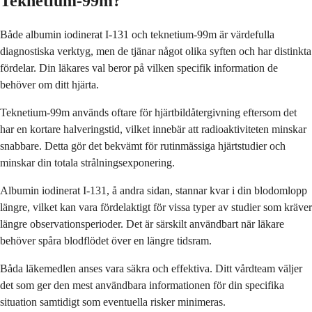
Teknetium-99m?
Både albumin iodinerat I-131 och teknetium-99m är värdefulla
diagnostiska verktyg, men de tjänar något olika syften och har distinkta
fördelar. Din läkares val beror på vilken specifik information de
behöver om ditt hjärta.
Teknetium-99m används oftare för hjärtbildåtergivning eftersom det
har en kortare halveringstid, vilket innebär att radioaktiviteten minskar
snabbare. Detta gör det bekvämt för rutinmässiga hjärtstudier och
minskar din totala strålningsexponering.
Albumin iodinerat I-131, å andra sidan, stannar kvar i din blodomlopp
längre, vilket kan vara fördelaktigt för vissa typer av studier som kräver
längre observationsperioder. Det är särskilt användbart när läkare
behöver spåra blodflödet över en längre tidsram.
Båda läkemedlen anses vara säkra och effektiva. Ditt vårdteam väljer
det som ger den mest användbara informationen för din specifika
situation samtidigt som eventuella risker minimeras.