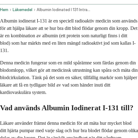
Hem
Läkemedel
Albumin Iodinated I 131 Intravenous Route
Albumin iodinerat I-131 är en speciell radioaktiv medicin som används
för att hjälpa läkare att se hur bra ditt blod flödar genom din kropp. Det
är en kombination av albumin (ett protein som naturligt finns i ditt
blod) som har märkts med en liten mängd radioaktivt jod som kallas I-
131.
Denna medicin fungerar som en mild spårämne som färdas genom din
blodomlopp, vilket gör att medicinsk utrustning kan spåra och mäta din
blodcirkulation. Tänk på det som en säker, tillfällig markör som hjälper
läkare att få en tydligare bild av vad som händer inuti ditt
kardiovaskulära system.
Vad används Albumin Iodinerat I-131 till?
Läkare använder främst denna medicin för att mäta hur mycket blod
ditt hjärta pumpar med varje slag och hur bra blodet flödar genom olika
delar av din kropp. Det är särskilt användbart när ditt vårdteam