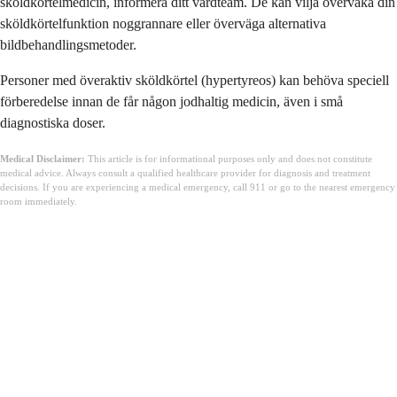
sköldkörtelmedicin, informera ditt vårdteam. De kan vilja övervaka din
sköldkörtelfunktion noggrannare eller överväga alternativa
bildbehandlingsmetoder.
Personer med överaktiv sköldkörtel (hypertyreos) kan behöva speciell
förberedelse innan de får någon jodhaltig medicin, även i små
diagnostiska doser.
Medical Disclaimer:
This article is for informational purposes only and does not constitute
medical advice. Always consult a qualified healthcare provider for diagnosis and treatment
decisions. If you are experiencing a medical emergency, call 911 or go to the nearest emergency
room immediately.