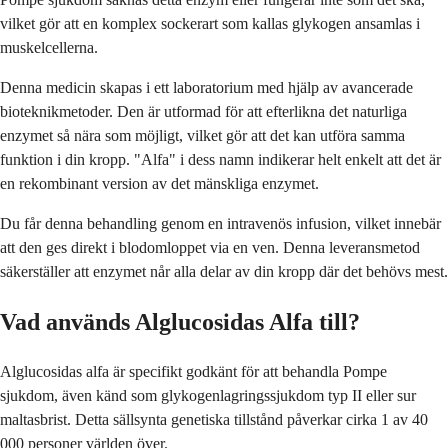
vilket gör att en komplex sockerart som kallas glykogen ansamlas i
muskelcellerna.
Denna medicin skapas i ett laboratorium med hjälp av avancerade
bioteknikmetoder. Den är utformad för att efterlikna det naturliga
enzymet så nära som möjligt, vilket gör att det kan utföra samma
funktion i din kropp. "Alfa" i dess namn indikerar helt enkelt att det är
en rekombinant version av det mänskliga enzymet.
Du får denna behandling genom en intravenös infusion, vilket innebär
att den ges direkt i blodomloppet via en ven. Denna leveransmetod
säkerställer att enzymet når alla delar av din kropp där det behövs mest.
Vad används Alglucosidas Alfa till?
Alglucosidas alfa är specifikt godkänt för att behandla Pompe
sjukdom, även känd som glykogenlagringssjukdom typ II eller sur
maltasbrist. Detta sällsynta genetiska tillstånd påverkar cirka 1 av 40
000 personer världen över.