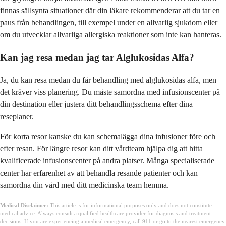
finnas sällsynta situationer där din läkare rekommenderar att du tar en
paus från behandlingen, till exempel under en allvarlig sjukdom eller
om du utvecklar allvarliga allergiska reaktioner som inte kan hanteras.
Kan jag resa medan jag tar Alglukosidas Alfa?
Ja, du kan resa medan du får behandling med alglukosidas alfa, men
det kräver viss planering. Du måste samordna med infusionscenter på
din destination eller justera ditt behandlingsschema efter dina
reseplaner.
För korta resor kanske du kan schemalägga dina infusioner före och
efter resan. För längre resor kan ditt vårdteam hjälpa dig att hitta
kvalificerade infusionscenter på andra platser. Många specialiserade
center har erfarenhet av att behandla resande patienter och kan
samordna din vård med ditt medicinska team hemma.
Medical Disclaimer:
This article is for informational purposes only and does not constitute
medical advice. Always consult a qualified healthcare provider for diagnosis and treatment
decisions. If you are experiencing a medical emergency, call 911 or go to the nearest emergency