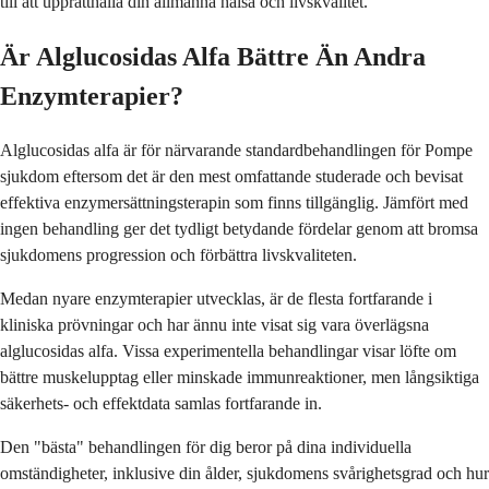
till att upprätthålla din allmänna hälsa och livskvalitet.
Är Alglucosidas Alfa Bättre Än Andra
Enzymterapier?
Alglucosidas alfa är för närvarande standardbehandlingen för Pompe
sjukdom eftersom det är den mest omfattande studerade och bevisat
effektiva enzymersättningsterapin som finns tillgänglig. Jämfört med
ingen behandling ger det tydligt betydande fördelar genom att bromsa
sjukdomens progression och förbättra livskvaliteten.
Medan nyare enzymterapier utvecklas, är de flesta fortfarande i
kliniska prövningar och har ännu inte visat sig vara överlägsna
alglucosidas alfa. Vissa experimentella behandlingar visar löfte om
bättre muskelupptag eller minskade immunreaktioner, men långsiktiga
säkerhets- och effektdata samlas fortfarande in.
Den "bästa" behandlingen för dig beror på dina individuella
omständigheter, inklusive din ålder, sjukdomens svårighetsgrad och hur