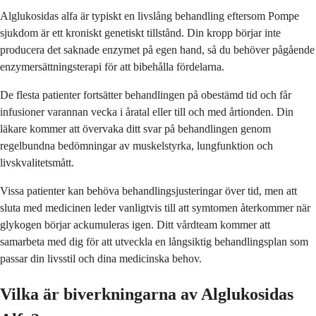
Alglukosidas alfa är typiskt en livslång behandling eftersom Pompe
sjukdom är ett kroniskt genetiskt tillstånd. Din kropp börjar inte
producera det saknade enzymet på egen hand, så du behöver pågående
enzymersättningsterapi för att bibehålla fördelarna.
De flesta patienter fortsätter behandlingen på obestämd tid och får
infusioner varannan vecka i åratal eller till och med årtionden. Din
läkare kommer att övervaka ditt svar på behandlingen genom
regelbundna bedömningar av muskelstyrka, lungfunktion och
livskvalitetsmått.
Vissa patienter kan behöva behandlingsjusteringar över tid, men att
sluta med medicinen leder vanligtvis till att symtomen återkommer när
glykogen börjar ackumuleras igen. Ditt vårdteam kommer att
samarbeta med dig för att utveckla en långsiktig behandlingsplan som
passar din livsstil och dina medicinska behov.
Vilka är biverkningarna av Alglukosidas