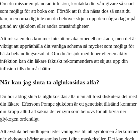
Om du missar en planerad infusion, kontakta din vårdgivare så snart
som möjligt för att boka om. Försök att få din nästa dos så snart du
kan, men oroa dig inte om du behöver skjuta upp den några dagar på
grund av sjukdom eller andra omständigheter.
Att missa en dos kommer inte att orsaka omedelbar skada, men det är
viktigt att upprätthålla ditt vanliga schema så mycket som möjligt för
bästa behandlingsresultat. Om du är sjuk med feber eller en aktiv
infektion kan din läkare faktiskt rekommendera att skjuta upp din
infusion tills du mår bättre.
När kan jag sluta ta alglukosidas alfa?
Du bör aldrig sluta ta alglukosidas alfa utan att först diskutera det med
din läkare. Eftersom Pompe sjukdom är ett genetiskt tillstånd kommer
din kropp alltid att sakna det enzym som behövs för att bryta ner
glykogen ordentligt.
Att avsluta behandlingen leder vanligtvis till att symtomen återkommer
när glykogen börjar ansamlas igen i dina muskelceller. Det kan dock