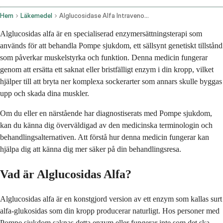
Hem
Läkemedel
Alglucosidase Alfa Intravenous Route
Alglucosidas alfa är en specialiserad enzymersättningsterapi som
används för att behandla Pompe sjukdom, ett sällsynt genetiskt tillstånd
som påverkar muskelstyrka och funktion. Denna medicin fungerar
genom att ersätta ett saknat eller bristfälligt enzym i din kropp, vilket
hjälper till att bryta ner komplexa sockerarter som annars skulle byggas
upp och skada dina muskler.
Om du eller en närstående har diagnostiserats med Pompe sjukdom,
kan du känna dig överväldigad av den medicinska terminologin och
behandlingsalternativen. Att förstå hur denna medicin fungerar kan
hjälpa dig att känna dig mer säker på din behandlingsresa.
Vad är Alglucosidas Alfa?
Alglucosidas alfa är en konstgjord version av ett enzym som kallas surt
alfa-glukosidas som din kropp producerar naturligt. Hos personer med
Pompe sjukdom saknas detta enzym eller fungerar inte som det ska,