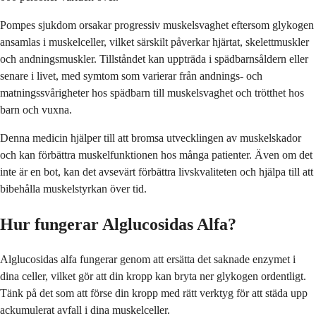
Pompes sjukdom orsakar progressiv muskelsvaghet eftersom glykogen
ansamlas i muskelceller, vilket särskilt påverkar hjärtat, skelettmuskler
och andningsmuskler. Tillståndet kan uppträda i spädbarnsåldern eller
senare i livet, med symtom som varierar från andnings- och
matningssvårigheter hos spädbarn till muskelsvaghet och trötthet hos
barn och vuxna.
Denna medicin hjälper till att bromsa utvecklingen av muskelskador
och kan förbättra muskelfunktionen hos många patienter. Även om det
inte är en bot, kan det avsevärt förbättra livskvaliteten och hjälpa till att
bibehålla muskelstyrkan över tid.
Hur fungerar Alglucosidas Alfa?
Alglucosidas alfa fungerar genom att ersätta det saknade enzymet i
dina celler, vilket gör att din kropp kan bryta ner glykogen ordentligt.
Tänk på det som att förse din kropp med rätt verktyg för att städa upp
ackumulerat avfall i dina muskelceller.