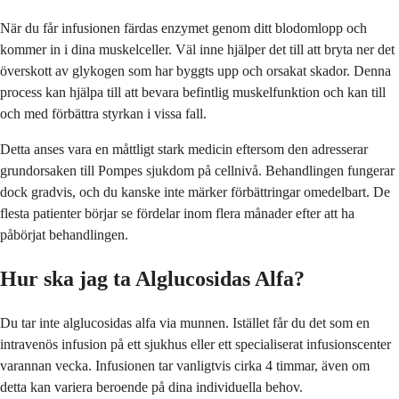
När du får infusionen färdas enzymet genom ditt blodomlopp och
kommer in i dina muskelceller. Väl inne hjälper det till att bryta ner det
överskott av glykogen som har byggts upp och orsakat skador. Denna
process kan hjälpa till att bevara befintlig muskelfunktion och kan till
och med förbättra styrkan i vissa fall.
Detta anses vara en måttligt stark medicin eftersom den adresserar
grundorsaken till Pompes sjukdom på cellnivå. Behandlingen fungerar
dock gradvis, och du kanske inte märker förbättringar omedelbart. De
flesta patienter börjar se fördelar inom flera månader efter att ha
påbörjat behandlingen.
Hur ska jag ta Alglucosidas Alfa?
Du tar inte alglucosidas alfa via munnen. Istället får du det som en
intravenös infusion på ett sjukhus eller ett specialiserat infusionscenter
varannan vecka. Infusionen tar vanligtvis cirka 4 timmar, även om
detta kan variera beroende på dina individuella behov.