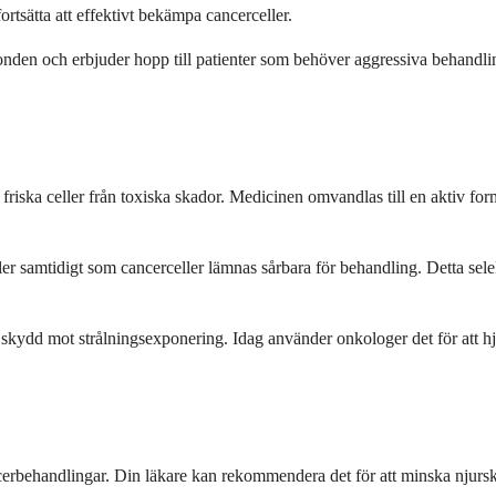
tsätta att effektivt bekämpa cancerceller.
onden och erbjuder hopp till patienter som behöver aggressiva behandlin
r friska celler från toxiska skador. Medicinen omvandlas till en aktiv f
r samtidigt som cancerceller lämnas sårbara för behandling. Detta selek
dd mot strålningsexponering. Idag använder onkologer det för att hjäl
rbehandlingar. Din läkare kan rekommendera det för att minska njurskad