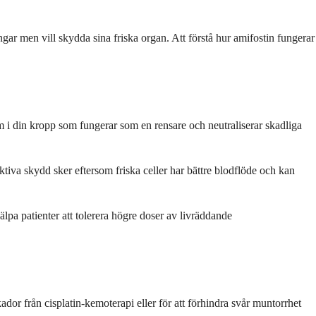
gar men vill skydda sina friska organ. Att förstå hur amifostin fungerar
orm i din kropp som fungerar som en rensare och neutraliserar skadliga
tiva skydd sker eftersom friska celler har bättre blodflöde och kan
pa patienter att tolerera högre doser av livräddande
or från cisplatin-kemoterapi eller för att förhindra svår muntorrhet