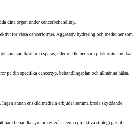
skydda dina organ under cancerbehandling.
ffektivt för vissa cancerformer. Aggressiv hydrering och mediciner som
digt som spottkörtlarna sparas, eller mediciner som pilokarpin som kan
eror på din specifika cancertyp, behandlingsplan och allmänna hälsa.
g. Ingen annan enskild medicin erbjuder samma breda skyddande
att bara behandla symtom efteråt. Denna proaktiva strategi ger ofta