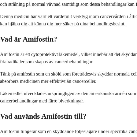
och strålning på normal vävnad samtidigt som dessa behandlingar kan for
Denna medicin har varit ett värdefullt verktyg inom cancervården i årti
kan hjälpa dig att känna dig mer säker på dina behandlingsbeslut.
Vad är Amifostin?
Amifostin är ett cytoprotektivt läkemedel, vilket innebär att det skydda
fria radikaler som skapas av cancerbehandlingar.
Tänk på amifostin som en sköld som företrädesvis skyddar normala celle
absorbera medicinen mer effektivt än cancerceller.
Läkemedlet utvecklades ursprungligen av den amerikanska armén som sky
cancerbehandlingar med färre biverkningar.
Vad används Amifostin till?
Amifostin fungerar som en skyddande följeslagare under specifika cance