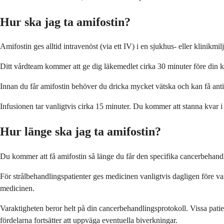
Hur ska jag ta amifostin?
Amifostin ges alltid intravenöst (via ett IV) i en sjukhus- eller klin
Ditt vårdteam kommer att ge dig läkemedlet cirka 30 minuter före din ke
Innan du får amifostin behöver du dricka mycket vätska och kan få anti-
Infusionen tar vanligtvis cirka 15 minuter. Du kommer att stanna kvar i
Hur länge ska jag ta amifostin?
Du kommer att få amifostin så länge du får den specifika cancerbehandl
För strålbehandlingspatienter ges medicinen vanligtvis dagligen före v
medicinen.
Varaktigheten beror helt på din cancerbehandlingsprotokoll. Vissa pati
fördelarna fortsätter att uppväga eventuella biverkningar.