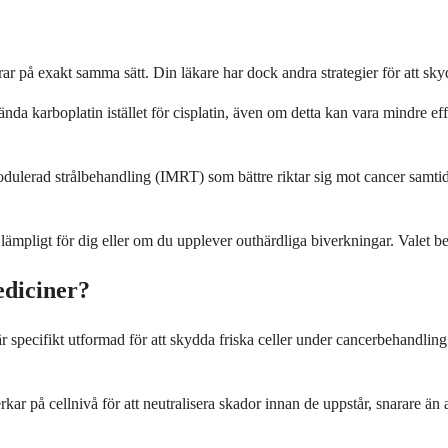
gerar på exakt samma sätt. Din läkare har dock andra strategier för att 
ända karboplatin istället för cisplatin, även om detta kan vara mindre e
modulerad strålbehandling (IMRT) som bättre riktar sig mot cancer samti
lämpligt för dig eller om du upplever outhärdliga biverkningar. Valet b
ediciner?
pecifikt utformad för att skydda friska celler under cancerbehandlin
kar på cellnivå för att neutralisera skador innan de uppstår, snarare än 