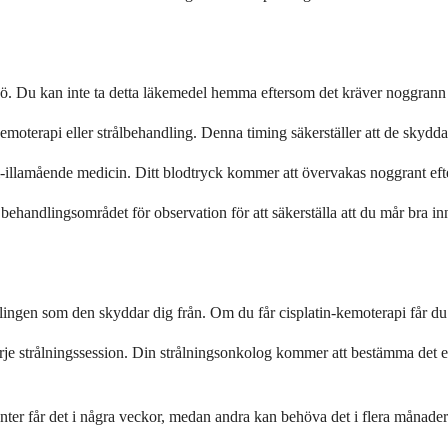
ikmiljö. Du kan inte ta detta läkemedel hemma eftersom det kräver noggr
moterapi eller strålbehandling. Denna timing säkerställer att de skydda
illamående medicin. Ditt blodtryck kommer att övervakas noggrant efters
 behandlingsområdet för observation för att säkerställa att du mår bra i
ingen som den skyddar dig från. Om du får cisplatin-kemoterapi får du 
arje strålningssession. Din strålningsonkolog kommer att bestämma det e
enter får det i några veckor, medan andra kan behöva det i flera månade