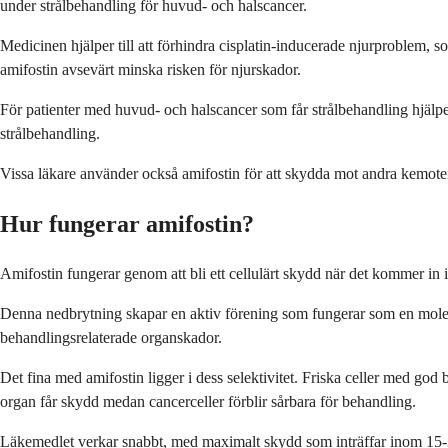
under strålbehandling för huvud- och halscancer.
Medicinen hjälper till att förhindra cisplatin-inducerade njurproblem, 
amifostin avsevärt minska risken för njurskador.
För patienter med huvud- och halscancer som får strålbehandling hjälper 
strålbehandling.
Vissa läkare använder också amifostin för att skydda mot andra kemote
Hur fungerar amifostin?
Amifostin fungerar genom att bli ett cellulärt skydd när det kommer in i 
Denna nedbrytning skapar en aktiv förening som fungerar som en moleky
behandlingsrelaterade organskador.
Det fina med amifostin ligger i dess selektivitet. Friska celler med god
organ får skydd medan cancerceller förblir sårbara för behandling.
Läkemedlet verkar snabbt, med maximalt skydd som inträffar inom 15-3