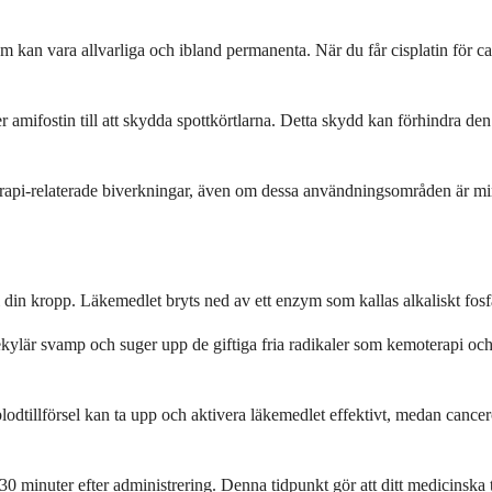
som kan vara allvarliga och ibland permanenta. När du får cisplatin för 
amifostin till att skydda spottkörtlarna. Detta skydd kan förhindra den 
rapi-relaterade biverkningar, även om dessa användningsområden är mind
din kropp. Läkemedlet bryts ned av ett enzym som kallas alkaliskt fosfata
lär svamp och suger upp de giftiga fria radikaler som kemoterapi och 
 blodtillförsel kan ta upp och aktivera läkemedlet effektivt, medan cance
0 minuter efter administrering. Denna tidpunkt gör att ditt medicinsk