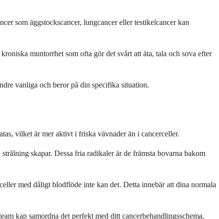
cancer som äggstockscancer, lungcancer eller testikelcancer kan
kroniska muntorrhet som ofta gör det svårt att äta, tala och sova efter
re vanliga och beror på din specifika situation.
s, vilket är mer aktivt i friska vävnader än i cancerceller.
strålning skapar. Dessa fria radikaler är de främsta bovarna bakom
rceller med dåligt blodflöde inte kan det. Detta innebär att dina normala
a team kan samordna det perfekt med ditt cancerbehandlingsschema.