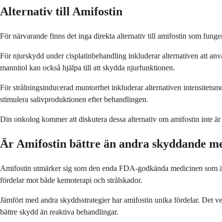
Alternativ till Amifostin
För närvarande finns det inga direkta alternativ till amifostin som fun
För njurskydd under cisplatinbehandling inkluderar alternativen att anv
mannitol kan också hjälpa till att skydda njurfunktionen.
För strålningsinducerad muntorrhet inkluderar alternativen intensitets
stimulera salivproduktionen efter behandlingen.
Din onkolog kommer att diskutera dessa alternativ om amifostin inte är 
Är Amifostin bättre än andra skyddande m
Amifostin utmärker sig som den enda FDA-godkända medicinen som är s
fördelar mot både kemoterapi och strålskador.
Jämfört med andra skyddsstrategier har amifostin unika fördelar. Det ver
bättre skydd än reaktiva behandlingar.