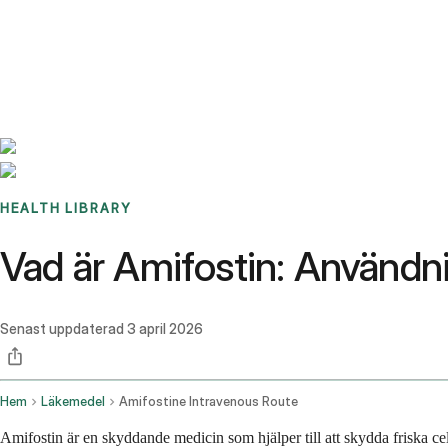
Benchmarks
Stories
FAQ
Sign up / Log in
HEALTH LIBRARY
Vad är Amifostin: Användn
Senast uppdaterad
3 april 2026
Hem
Läkemedel
Amifostine Intravenous Route
Amifostin är en skyddande medicin som hjälper till att skydda friska ce