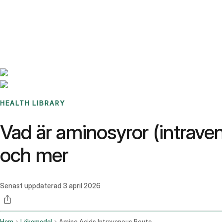
Benchmarks
Stories
FAQ
Sign up / Log in
HEALTH LIBRARY
Vad är aminosyror (intrave
och mer
Senast uppdaterad
3 april 2026
Hem
Läkemedel
Amino Acids Intravenous Route