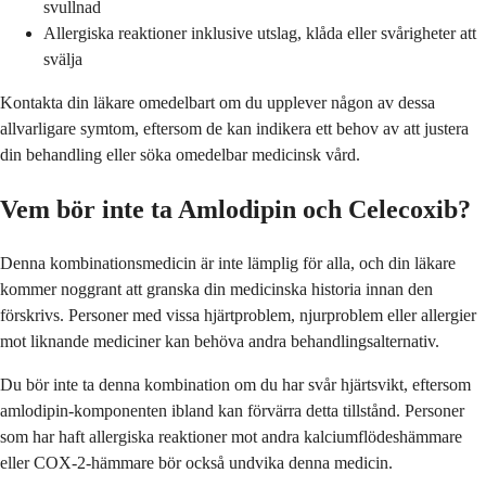
svullnad
Allergiska reaktioner inklusive utslag, klåda eller svårigheter att
svälja
Kontakta din läkare omedelbart om du upplever någon av dessa
allvarligare symtom, eftersom de kan indikera ett behov av att justera
din behandling eller söka omedelbar medicinsk vård.
Vem bör inte ta Amlodipin och Celecoxib?
Denna kombinationsmedicin är inte lämplig för alla, och din läkare
kommer noggrant att granska din medicinska historia innan den
förskrivs. Personer med vissa hjärtproblem, njurproblem eller allergier
mot liknande mediciner kan behöva andra behandlingsalternativ.
Du bör inte ta denna kombination om du har svår hjärtsvikt, eftersom
amlodipin-komponenten ibland kan förvärra detta tillstånd. Personer
som har haft allergiska reaktioner mot andra kalciumflödeshämmare
eller COX-2-hämmare bör också undvika denna medicin.