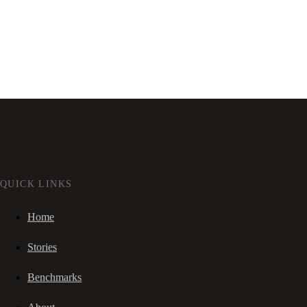
QUICK LINKS
Home
Stories
Benchmarks