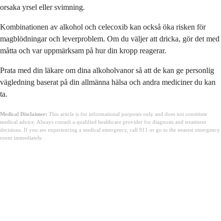
orsaka yrsel eller svimning.
Kombinationen av alkohol och celecoxib kan också öka risken för
magblödningar och leverproblem. Om du väljer att dricka, gör det med
måtta och var uppmärksam på hur din kropp reagerar.
Prata med din läkare om dina alkoholvanor så att de kan ge personlig
vägledning baserat på din allmänna hälsa och andra mediciner du kan
ta.
Medical Disclaimer:
This article is for informational purposes only and does not constitute
medical advice. Always consult a qualified healthcare provider for diagnosis and treatment
decisions. If you are experiencing a medical emergency, call 911 or go to the nearest emergency
room immediately.