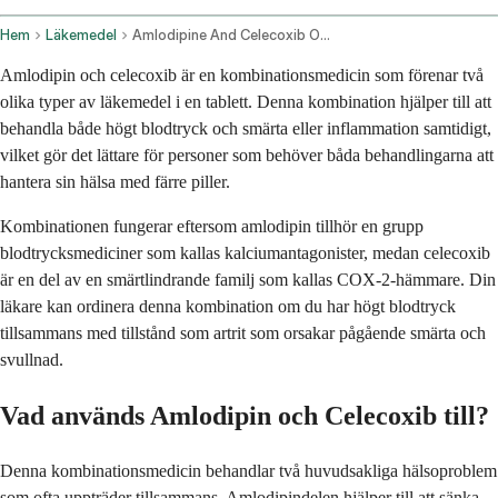
Hem
Läkemedel
Amlodipine And Celecoxib Oral Route
Amlodipin och celecoxib är en kombinationsmedicin som förenar två
olika typer av läkemedel i en tablett. Denna kombination hjälper till att
behandla både högt blodtryck och smärta eller inflammation samtidigt,
vilket gör det lättare för personer som behöver båda behandlingarna att
hantera sin hälsa med färre piller.
Kombinationen fungerar eftersom amlodipin tillhör en grupp
blodtrycksmediciner som kallas kalciumantagonister, medan celecoxib
är en del av en smärtlindrande familj som kallas COX-2-hämmare. Din
läkare kan ordinera denna kombination om du har högt blodtryck
tillsammans med tillstånd som artrit som orsakar pågående smärta och
svullnad.
Vad används Amlodipin och Celecoxib till?
Denna kombinationsmedicin behandlar två huvudsakliga hälsoproblem
som ofta uppträder tillsammans. Amlodipindelen hjälper till att sänka