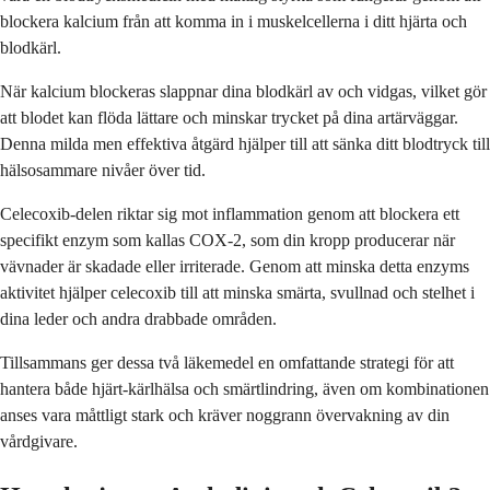
blockera kalcium från att komma in i muskelcellerna i ditt hjärta och
blodkärl.
När kalcium blockeras slappnar dina blodkärl av och vidgas, vilket gör
att blodet kan flöda lättare och minskar trycket på dina artärväggar.
Denna milda men effektiva åtgärd hjälper till att sänka ditt blodtryck till
hälsosammare nivåer över tid.
Celecoxib-delen riktar sig mot inflammation genom att blockera ett
specifikt enzym som kallas COX-2, som din kropp producerar när
vävnader är skadade eller irriterade. Genom att minska detta enzyms
aktivitet hjälper celecoxib till att minska smärta, svullnad och stelhet i
dina leder och andra drabbade områden.
Tillsammans ger dessa två läkemedel en omfattande strategi för att
hantera både hjärt-kärlhälsa och smärtlindring, även om kombinationen
anses vara måttligt stark och kräver noggrann övervakning av din
vårdgivare.