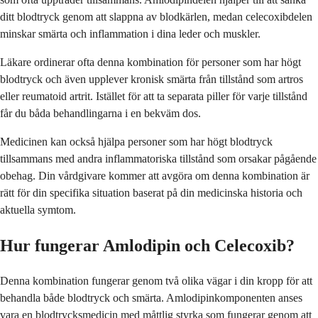
ditt blodtryck genom att slappna av blodkärlen, medan celecoxibdelen
minskar smärta och inflammation i dina leder och muskler.
Läkare ordinerar ofta denna kombination för personer som har högt
blodtryck och även upplever kronisk smärta från tillstånd som artros
eller reumatoid artrit. Istället för att ta separata piller för varje tillstånd
får du båda behandlingarna i en bekväm dos.
Medicinen kan också hjälpa personer som har högt blodtryck
tillsammans med andra inflammatoriska tillstånd som orsakar pågående
obehag. Din vårdgivare kommer att avgöra om denna kombination är
rätt för din specifika situation baserat på din medicinska historia och
aktuella symtom.
Hur fungerar Amlodipin och Celecoxib?
Denna kombination fungerar genom två olika vägar i din kropp för att
behandla både blodtryck och smärta. Amlodipinkomponenten anses
vara en blodtrycksmedicin med måttlig styrka som fungerar genom att