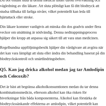
Du bör endast sluta ta denna medicin under direkt övervakning och
vägledning av din läkare. Att sluta plötsligt kan få ditt blodtryck att
studsa tillbaka till farliga nivåer, vilket potentiellt kan leda till
hjärtattack eller stroke.
Din läkare kommer vanligtvis att minska din dos gradvis under flera
veckor om utsättning är nödvändig. Denna nedtrappningsprocess
hjälper din kropp att anpassa sig säkert till att vara utan medicinen.
Regelbundna uppföljningsbesök hjälper din vårdgivare att avgöra när
det kan vara lämpligt att sluta eller ändra din behandling baserat på din
blodtryckskontroll och smärtlindringsbehov.
Q5. Kan jag dricka alkohol medan jag tar Amlodipin
och Celecoxib?
Det är bäst att begränsa alkoholkonsumtionen medan du tar denna
kombinationsmedicin, eftersom alkohol kan öka risken för
biverkningar från båda komponenterna. Alkohol kan förstärka de
blodtryckssänkande effekterna av amlodipin, vilket potentiellt kan