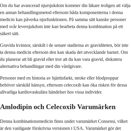
Om du har avancerad njursjukdom kommer din läkare troligen att välja
en annan behandlingsmetod eftersom båda komponenterna i denna
medicin kan påverka njurfunktionen. På samma sätt kanske personer
med svår leversjukdom inte kan bearbeta denna kombination på ett
säkert sätt.
Gravida kvinnor, särskilt i de senare stadierna av graviditeten, bör inte
ta denna medicin eftersom den kan skada det utvecklande barnet. Om
du planerar att bli gravid eller tror att du kan vara gravid, diskutera
alternativa behandlingar med din vårdgivare.
Personer med en historia av hjärtinfarkt, stroke eller blodproppar
behöver särskild hänsyn, eftersom celecoxib kan öka risken för dessa
allvarliga kardiovaskulära händelser hos vissa individer.
Amlodipin och Celecoxib Varumärken
Denna kombinationsmedicin finns under varumärket Consensi, vilket
är den vanligaste förskrivna versionen i USA. Varumärket gör det