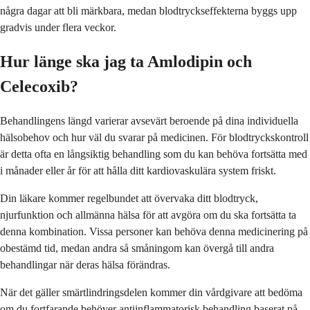
några dagar att bli märkbara, medan blodtryckseffekterna byggs upp
gradvis under flera veckor.
Hur länge ska jag ta Amlodipin och
Celecoxib?
Behandlingens längd varierar avsevärt beroende på dina individuella
hälsobehov och hur väl du svarar på medicinen. För blodtryckskontroll
är detta ofta en långsiktig behandling som du kan behöva fortsätta med
i månader eller år för att hålla ditt kardiovaskulära system friskt.
Din läkare kommer regelbundet att övervaka ditt blodtryck,
njurfunktion och allmänna hälsa för att avgöra om du ska fortsätta ta
denna kombination. Vissa personer kan behöva denna medicinering på
obestämd tid, medan andra så småningom kan övergå till andra
behandlingar när deras hälsa förändras.
När det gäller smärtlindringsdelen kommer din vårdgivare att bedöma
om du fortfarande behöver antiinflammatorisk behandling baserat på