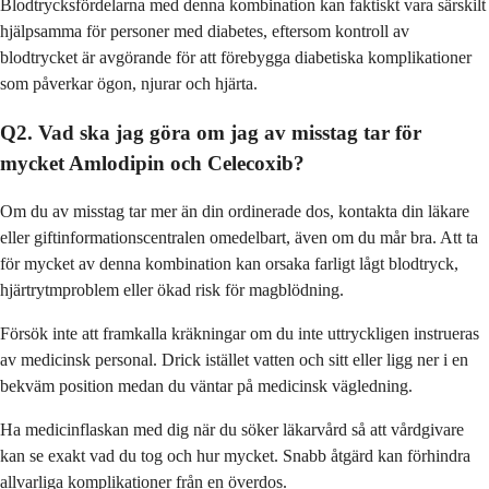
Blodtrycksfördelarna med denna kombination kan faktiskt vara särskilt
hjälpsamma för personer med diabetes, eftersom kontroll av
blodtrycket är avgörande för att förebygga diabetiska komplikationer
som påverkar ögon, njurar och hjärta.
Q2. Vad ska jag göra om jag av misstag tar för
mycket Amlodipin och Celecoxib?
Om du av misstag tar mer än din ordinerade dos, kontakta din läkare
eller giftinformationscentralen omedelbart, även om du mår bra. Att ta
för mycket av denna kombination kan orsaka farligt lågt blodtryck,
hjärtrytmproblem eller ökad risk för magblödning.
Försök inte att framkalla kräkningar om du inte uttryckligen instrueras
av medicinsk personal. Drick istället vatten och sitt eller ligg ner i en
bekväm position medan du väntar på medicinsk vägledning.
Ha medicinflaskan med dig när du söker läkarvård så att vårdgivare
kan se exakt vad du tog och hur mycket. Snabb åtgärd kan förhindra
allvarliga komplikationer från en överdos.