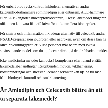
För enbart blodtryckskontroll inkluderar alternativen andra
kalciumflödeshämmare som nifedipin eller diltiazem, ACE-hämmare
eller ARB (angiotensinreceptorblockerare). Dessa läkemedel fungerar
olika men kan vara lika effektiva för att kontrollera blodtrycket.
För smärta och inflammation inkluderar alternativ till celecoxib andra
NSAID-preparat som ibuprofen eller naproxen, även om dessa kan ha
olika biverkningsprofiler. Vissa personer mår bättre med lokala
smärtstillande medel som du applicerar direkt på det drabbade området.
Icke-medicinska metoder kan också komplettera eller ibland ersätta
läkemedelsbehandlingar. Regelbunden motion, vikthantering,
kostförändringar och stressreducerande tekniker kan hjälpa till med
både blodtryckskontroll och smärthantering.
Är Amlodipin och Celecoxib bättre än att
ta separata läkemedel?