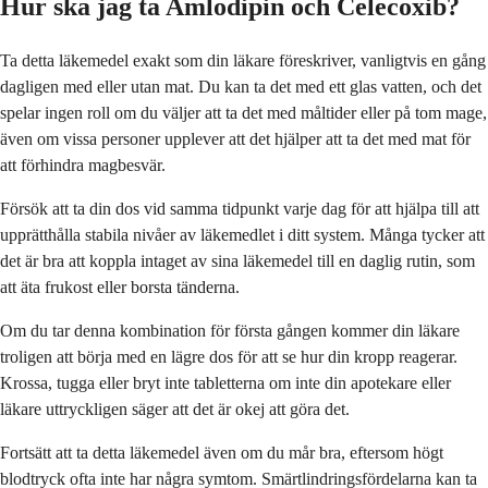
Hur ska jag ta Amlodipin och Celecoxib?
Ta detta läkemedel exakt som din läkare föreskriver, vanligtvis en gång
dagligen med eller utan mat. Du kan ta det med ett glas vatten, och det
spelar ingen roll om du väljer att ta det med måltider eller på tom mage,
även om vissa personer upplever att det hjälper att ta det med mat för
att förhindra magbesvär.
Försök att ta din dos vid samma tidpunkt varje dag för att hjälpa till att
upprätthålla stabila nivåer av läkemedlet i ditt system. Många tycker att
det är bra att koppla intaget av sina läkemedel till en daglig rutin, som
att äta frukost eller borsta tänderna.
Om du tar denna kombination för första gången kommer din läkare
troligen att börja med en lägre dos för att se hur din kropp reagerar.
Krossa, tugga eller bryt inte tabletterna om inte din apotekare eller
läkare uttryckligen säger att det är okej att göra det.
Fortsätt att ta detta läkemedel även om du mår bra, eftersom högt
blodtryck ofta inte har några symtom. Smärtlindringsfördelarna kan ta