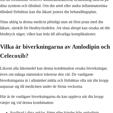
dina symtom och tillstånd. Om din artrit eller andra inflammatoriska
tillstånd förbättras kan din läkare justera din behandlingsplan.
Sluta aldrig ta denna medicin plötsligt utan att först prata med din
läkare, särskilt för blodtrycksdelen. Att sluta abrupt kan orsaka att ditt
blodtryck stiger, vilket kan leda till allvarliga komplikationer.
Vilka är biverkningarna av Amlodipin och
Celecoxib?
Liksom alla läkemedel kan denna kombination orsaka biverkningar,
även om många människor tolererar den väl. De vanligaste
biverkningarna är i allmänhet milda och förbättras ofta när din kropp
anpassar sig till medicinen under de första veckorna.
Här är de vanligare biverkningarna du kan uppleva när din kropp
vänjer sig vid denna kombination:
Svullnad i dina anklar, fötter eller händer från amlodipin