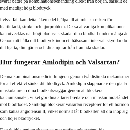
svarar bättre på kombinationsbehandling direkt från början, särskilt de
med måttligt högt blodtryck.
I vissa fall kan detta läkemedel hjälpa till att minska risken för
hjärtinfarkt, stroke och njurproblem. Dessa allvarliga komplikationer
kan utvecklas när högt blodtryck skadar dina blodkärl under många år.
Genom att hålla ditt blodtryck inom ett hälsosamt intervall skyddar du
ditt hjärta, din hjärna och dina njurar från framtida skador.
Hur fungerar Amlodipin och Valsartan?
Denna kombinationsmedicin fungerar genom två distinkta mekanismer
för att effektivt sänka ditt blodtryck. Amlodipin slappnar av den glatta
muskulaturen i dina blodkärlsväggar genom att blockera
kalciumkanaler, vilket gör dina artärer bredare och minskar motståndet
mot blodflödet. Samtidigt blockerar valsartan receptorer för ett hormon
som kallas angiotensin II, vilket normalt får blodkärlen att dra ihop sig
och höjer blodtrycket.
Den dubbla verkan skapar en mer omfattande strategi för