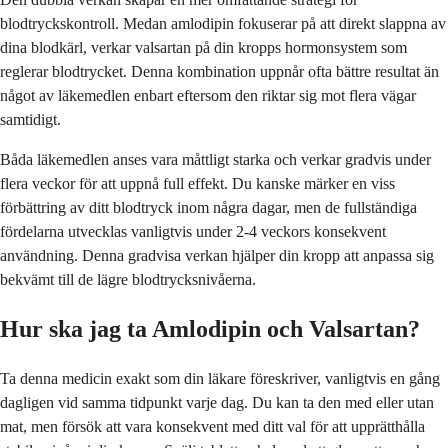
blodtryckskontroll. Medan amlodipin fokuserar på att direkt slappna av
dina blodkärl, verkar valsartan på din kropps hormonsystem som
reglerar blodtrycket. Denna kombination uppnår ofta bättre resultat än
något av läkemedlen enbart eftersom den riktar sig mot flera vägar
samtidigt.
Båda läkemedlen anses vara måttligt starka och verkar gradvis under
flera veckor för att uppnå full effekt. Du kanske märker en viss
förbättring av ditt blodtryck inom några dagar, men de fullständiga
fördelarna utvecklas vanligtvis under 2-4 veckors konsekvent
användning. Denna gradvisa verkan hjälper din kropp att anpassa sig
bekvämt till de lägre blodtrycksnivåerna.
Hur ska jag ta Amlodipin och Valsartan?
Ta denna medicin exakt som din läkare föreskriver, vanligtvis en gång
dagligen vid samma tidpunkt varje dag. Du kan ta den med eller utan
mat, men försök att vara konsekvent med ditt val för att upprätthålla