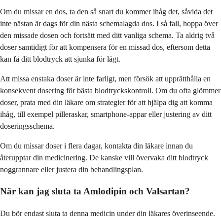
Om du missar en dos, ta den så snart du kommer ihåg det, såvida det
inte nästan är dags för din nästa schemalagda dos. I så fall, hoppa över
den missade dosen och fortsätt med ditt vanliga schema. Ta aldrig två
doser samtidigt för att kompensera för en missad dos, eftersom detta
kan få ditt blodtryck att sjunka för lågt.
Att missa enstaka doser är inte farligt, men försök att upprätthålla en
konsekvent dosering för bästa blodtryckskontroll. Om du ofta glömmer
doser, prata med din läkare om strategier för att hjälpa dig att komma
ihåg, till exempel pilleraskar, smartphone-appar eller justering av ditt
doseringsschema.
Om du missar doser i flera dagar, kontakta din läkare innan du
återupptar din medicinering. De kanske vill övervaka ditt blodtryck
noggrannare eller justera din behandlingsplan.
När kan jag sluta ta Amlodipin och Valsartan?
Du bör endast sluta ta denna medicin under din läkares överinseende.