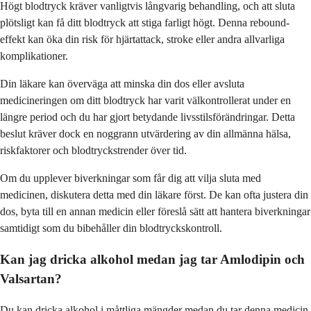
Högt blodtryck kräver vanligtvis långvarig behandling, och att sluta
plötsligt kan få ditt blodtryck att stiga farligt högt. Denna rebound-
effekt kan öka din risk för hjärtattack, stroke eller andra allvarliga
komplikationer.
Din läkare kan överväga att minska din dos eller avsluta
medicineringen om ditt blodtryck har varit välkontrollerat under en
längre period och du har gjort betydande livsstilsförändringar. Detta
beslut kräver dock en noggrann utvärdering av din allmänna hälsa,
riskfaktorer och blodtryckstrender över tid.
Om du upplever biverkningar som får dig att vilja sluta med
medicinen, diskutera detta med din läkare först. De kan ofta justera din
dos, byta till en annan medicin eller föreslå sätt att hantera biverkningar
samtidigt som du bibehåller din blodtryckskontroll.
Kan jag dricka alkohol medan jag tar Amlodipin och
Valsartan?
Du kan dricka alkohol i måttliga mängder medan du tar denna medicin,