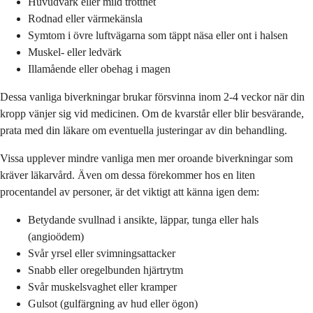
Huvudvärk eller mild trötthet
Rodnad eller värmekänsla
Symtom i övre luftvägarna som täppt näsa eller ont i halsen
Muskel- eller ledvärk
Illamående eller obehag i magen
Dessa vanliga biverkningar brukar försvinna inom 2-4 veckor när din
kropp vänjer sig vid medicinen. Om de kvarstår eller blir besvärande,
prata med din läkare om eventuella justeringar av din behandling.
Vissa upplever mindre vanliga men mer oroande biverkningar som
kräver läkarvård. Även om dessa förekommer hos en liten
procentandel av personer, är det viktigt att känna igen dem:
Betydande svullnad i ansikte, läppar, tunga eller hals
(angioödem)
Svår yrsel eller svimningsattacker
Snabb eller oregelbunden hjärtrytm
Svår muskelsvaghet eller kramper
Gulsot (gulfärgning av hud eller ögon)