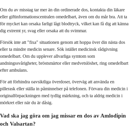
Om du av misstag tar mer än din ordinerade dos, kontakta din läkare
eller giftinformationscentralen omedelbart, även om du mår bra. Att ta
för mycket kan orsaka farligt lågt blodtryck, vilket kan få dig att känna
dig extremt yr, svag eller orsaka att du svimmar.
Försök inte att "fixa" situationen genom att hoppa över din nästa dos
eller ta mindre medicin senare. Sök istället medicinsk rådgivning
omedelbart. Om du upplever allvarliga symtom som
andningssvårigheter, bröstsmärtor eller medvetslöshet, ring omedelbart
efter ambulans.
För att förhindra oavsiktliga överdoser, överväg att använda en
pillerask eller ställa in påminnelser på telefonen. Förvara din medicin i
originalförpackningen med tydlig märkning, och ta aldrig medicin i
mörkret eller när du är dåsig.
Vad ska jag göra om jag missar en dos av Amlodipin
och Valsartan?