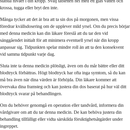
stabila nivåer i din kropp. Svälj tabletten hel med ett glas vatten och
krossa, tugga eller bryt den inte.
Många tycker att det är bra att ta sin dos på morgonen, men vissa
föredrar kvällsdosering om de upplever mild yrsel. Om du precis börjar
med denna medicin kan din läkare föreslå att du tar den vid
sänggåendet initialt för att minimera eventuell yrsel när din kropp
anpassar sig. Tidpunkten spelar mindre roll än att ta den konsekvent
vid samma tidpunkt varje dag.
Sluta inte ta denna medicin plötsligt, även om du mår bättre eller ditt
blodtryck förbättras. Högt blodtryck har ofta inga symtom, så du kan
må bra även när dina värden är förhöjda. Din läkare kommer att
övervaka dina framsteg och kan justera din dos baserat på hur väl ditt
blodtryck svarar på behandlingen.
Om du behöver genomgå en operation eller tandvård, informera din
vårdgivare om att du tar denna medicin. De kan behöva justera din
behandling tillfälligt eller vidta särskilda försiktighetsåtgärder under
ingreppet.