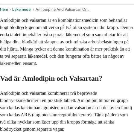
Hem
Läkemedel
Amlodipine And Valsartan Oral Route
Amlodipin och valsartan är en kombinationsmedicin som behandlar
högt blodtryck genom att verka på två olika system i din kropp. Denna
enda tablett innehåller två separata läkemedel som samarbetar för att
hjälpa dina blodkärl att slappna av och minska arbetsbelastningen på
ditt hjärta. Många tycker att denna kombination är mer praktisk än att
ta två separata läkemedel, och den fungerar ofta bättre än något av
läkemedlen ensamt.
Vad är Amlodipin och Valsartan?
Amlodipin och valsartan kombinerar två beprövade
blodtrycksmediciner i en praktisk tablett. Amlodipin tillhör en grupp
som kallas kalciumantagonister, medan valsartan är en del av en familj
som kallas ARB (angiotensinreceptorblockerare). Tänk på dem som
två olika nycklar som låser upp din kropps förmåga att sänka
blodtrycket genom separata vägar.