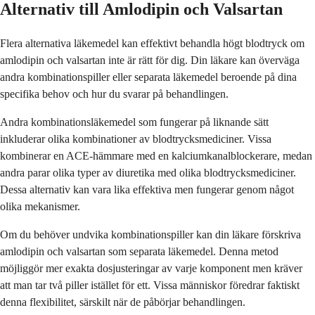
Alternativ till Amlodipin och Valsartan
Flera alternativa läkemedel kan effektivt behandla högt blodtryck om
amlodipin och valsartan inte är rätt för dig. Din läkare kan överväga
andra kombinationspiller eller separata läkemedel beroende på dina
specifika behov och hur du svarar på behandlingen.
Andra kombinationsläkemedel som fungerar på liknande sätt
inkluderar olika kombinationer av blodtrycksmediciner. Vissa
kombinerar en ACE-hämmare med en kalciumkanalblockerare, medan
andra parar olika typer av diuretika med olika blodtrycksmediciner.
Dessa alternativ kan vara lika effektiva men fungerar genom något
olika mekanismer.
Om du behöver undvika kombinationspiller kan din läkare förskriva
amlodipin och valsartan som separata läkemedel. Denna metod
möjliggör mer exakta dosjusteringar av varje komponent men kräver
att man tar två piller istället för ett. Vissa människor föredrar faktiskt
denna flexibilitet, särskilt när de påbörjar behandlingen.