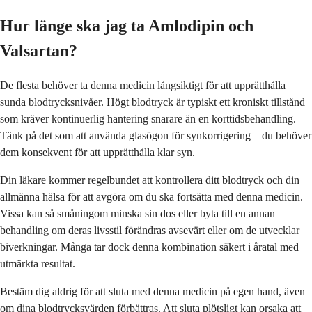
Hur länge ska jag ta Amlodipin och
Valsartan?
De flesta behöver ta denna medicin långsiktigt för att upprätthålla
sunda blodtrycksnivåer. Högt blodtryck är typiskt ett kroniskt tillstånd
som kräver kontinuerlig hantering snarare än en korttidsbehandling.
Tänk på det som att använda glasögon för synkorrigering – du behöver
dem konsekvent för att upprätthålla klar syn.
Din läkare kommer regelbundet att kontrollera ditt blodtryck och din
allmänna hälsa för att avgöra om du ska fortsätta med denna medicin.
Vissa kan så småningom minska sin dos eller byta till en annan
behandling om deras livsstil förändras avsevärt eller om de utvecklar
biverkningar. Många tar dock denna kombination säkert i åratal med
utmärkta resultat.
Bestäm dig aldrig för att sluta med denna medicin på egen hand, även
om dina blodtrycksvärden förbättras. Att sluta plötsligt kan orsaka att