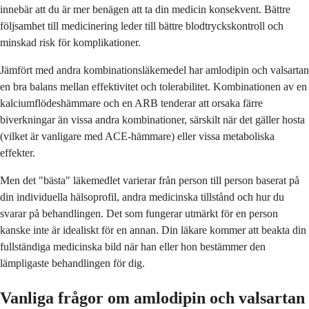
innebär att du är mer benägen att ta din medicin konsekvent. Bättre
följsamhet till medicinering leder till bättre blodtryckskontroll och
minskad risk för komplikationer.
Jämfört med andra kombinationsläkemedel har amlodipin och valsartan
en bra balans mellan effektivitet och tolerabilitet. Kombinationen av en
kalciumflödeshämmare och en ARB tenderar att orsaka färre
biverkningar än vissa andra kombinationer, särskilt när det gäller hosta
(vilket är vanligare med ACE-hämmare) eller vissa metaboliska
effekter.
Men det "bästa" läkemedlet varierar från person till person baserat på
din individuella hälsoprofil, andra medicinska tillstånd och hur du
svarar på behandlingen. Det som fungerar utmärkt för en person
kanske inte är idealiskt för en annan. Din läkare kommer att beakta din
fullständiga medicinska bild när han eller hon bestämmer den
lämpligaste behandlingen för dig.
Vanliga frågor om amlodipin och valsartan