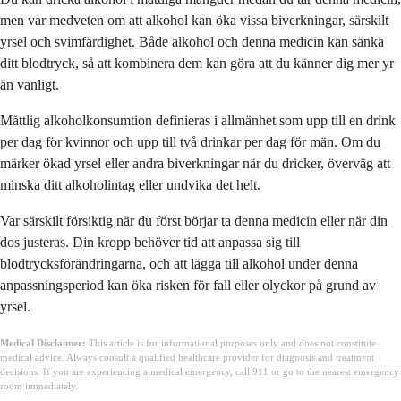
men var medveten om att alkohol kan öka vissa biverkningar, särskilt
yrsel och svimfärdighet. Både alkohol och denna medicin kan sänka
ditt blodtryck, så att kombinera dem kan göra att du känner dig mer yr
än vanligt.
Måttlig alkoholkonsumtion definieras i allmänhet som upp till en drink
per dag för kvinnor och upp till två drinkar per dag för män. Om du
märker ökad yrsel eller andra biverkningar när du dricker, överväg att
minska ditt alkoholintag eller undvika det helt.
Var särskilt försiktig när du först börjar ta denna medicin eller när din
dos justeras. Din kropp behöver tid att anpassa sig till
blodtrycksförändringarna, och att lägga till alkohol under denna
anpassningsperiod kan öka risken för fall eller olyckor på grund av
yrsel.
Medical Disclaimer:
This article is for informational purposes only and does not constitute
medical advice. Always consult a qualified healthcare provider for diagnosis and treatment
decisions. If you are experiencing a medical emergency, call 911 or go to the nearest emergency
room immediately.