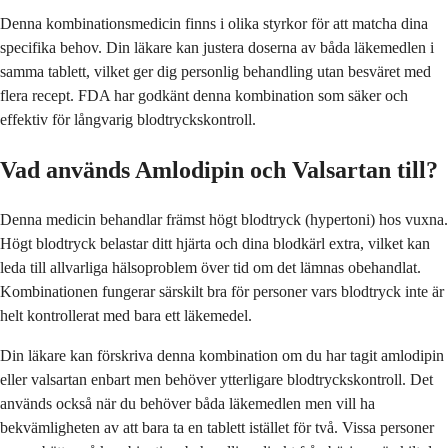
Denna kombinationsmedicin finns i olika styrkor för att matcha dina
specifika behov. Din läkare kan justera doserna av båda läkemedlen i
samma tablett, vilket ger dig personlig behandling utan besväret med
flera recept. FDA har godkänt denna kombination som säker och
effektiv för långvarig blodtryckskontroll.
Vad används Amlodipin och Valsartan till?
Denna medicin behandlar främst högt blodtryck (hypertoni) hos vuxna.
Högt blodtryck belastar ditt hjärta och dina blodkärl extra, vilket kan
leda till allvarliga hälsoproblem över tid om det lämnas obehandlat.
Kombinationen fungerar särskilt bra för personer vars blodtryck inte är
helt kontrollerat med bara ett läkemedel.
Din läkare kan förskriva denna kombination om du har tagit amlodipin
eller valsartan enbart men behöver ytterligare blodtryckskontroll. Det
används också när du behöver båda läkemedlen men vill ha
bekvämligheten av att bara ta en tablett istället för två. Vissa personer