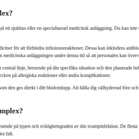
lex?
 på ett sjukhus eller en specialiserad medicinsk anläggning. Du kan i
iciner för att förhindra infusionsreaktioner. Dessa kan inkludera antihi
den medicinska anläggningen under denna tid så att personalen kan överv
en central linje, beroende på din specifika situation och den planerade
ken på allergiska reaktioner eller andra komplikationer.
m den ges direkt i ditt blodomlopp. Att hålla dig välhydrerad före och e
omplex?
ende på typen och svårighetsgraden av din svampinfektion. De flesta beh
ra fall.