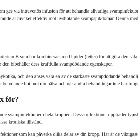
ges via intravenös infusion för att behandla allvarliga svampinfektion
farande är mycket effektiv mot livshotande svampsjukdomar. Denna medic
ricin B som har kombinerats med lipider (fetter) för att göra den säkra
som den bibehåller dess kraftfulla svampdödande egenskaper.
ykotika, och den anses vara en av de starkaste svampdödande behandlin
betydande hot mot din hälsa och när andra behandlingar inte har fungerat
x för?
tande svampinfektioner i hela kroppen. Dessa infektioner uppträder ty
ssa kroniska tillstånd.
nfektioner som kan påverka olika delar av din kropp. Här är de viktigast