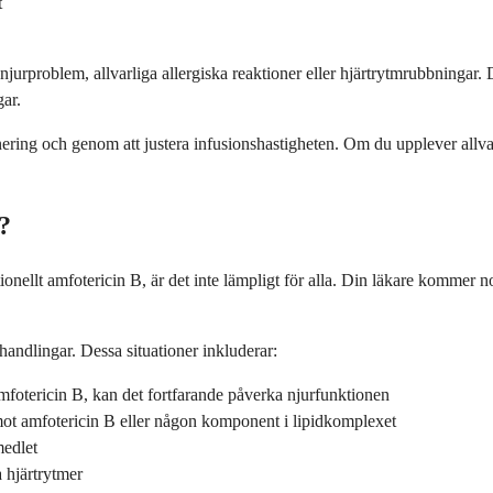
t
jurproblem, allvarliga allergiska reaktioner eller hjärtrytmrubbningar.
ar.
ring och genom att justera infusionshastigheten. Om du upplever allvarl
?
ellt amfotericin B, är det inte lämpligt för alla. Din läkare kommer nog
ehandlingar. Dessa situationer inkluderar:
fotericin B, kan det fortfarande påverka njurfunktionen
 mot amfotericin B eller någon komponent i lipidkomplexet
medlet
 hjärtrytmer