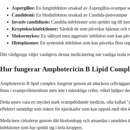
Aspergillos:
En lunginfektion orsakad av Aspergillus-svampar so
Candidemi:
En blodinfektion orsakad av Candida-jästsvampar
Invasiv candidiasis:
Candida-infektioner som sprider sig till inr
Kryptokockinfektioner:
Särskilt de som påverkar hjärnan och 
Mukormykos:
En sällsynt men aggressiv infektion som kan påve
Histoplasmos:
En systemisk infektion som kan påverka flera or
Din vårdgrupp väljer vanligtvis denna medicinering när vanliga orala sva
Hur fungerar Amphotericin B Lipid Compl
Amphotericin B lipid complex fungerar genom att attackera cellväggarna
finns i svampcellmembran men inte i mänskliga celler, vilket hjälper d
Detta anses vara en mycket stark svampdödande medicin, ofta kallad "g
effektivt samtidigt som risken för njurskador som kan uppstå med den
Medicinen cirkulerar genom ditt blodomlopp och ansamlas i områden där
infektioner som har spridit sig i hela kroppen.