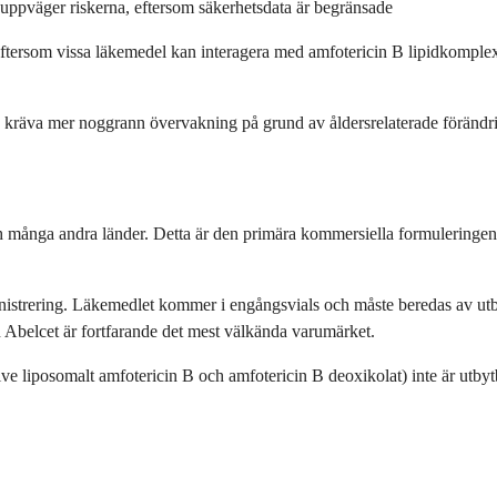
uppväger riskerna, eftersom säkerhetsdata är begränsade
eftersom vissa läkemedel kan interagera med amfotericin B lipidkomplex
kan kräva mer noggrann övervakning på grund av åldersrelaterade förändr
ånga andra länder. Detta är den primära kommersiella formuleringen av
nistrering. Läkemedlet kommer i engångsvials och måste beredas av utbi
n Abelcet är fortfarande det mest välkända varumärket.
usive liposomalt amfotericin B och amfotericin B deoxikolat) inte är utb