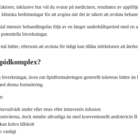
ktorer, inklusive hur väl du svarar på medicinen, resultaten av uppföl
kliniska bedömningar för att avgöra när det är säkert att avsluta behan
tial intensiv behandlingsfas följt av en längre underhållsperiod med 
potentiella biverkningar.
 bättre, eftersom att avsluta för tidigt kan tillåta infektionen att återk
lipidkomplex?
biverkningar, även om lipidformuleringen generellt tolereras bättre än 
med denna formulering.
n:
 huvudvärk under eller strax efter intravenös infusion
ninnivåerna, dock mindre allvarliga än med konventionellt amfotericin B
n kräva tillskott
n vanligt