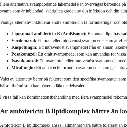
Flera alternativa svampdödande läkemedel kan övervägas beroende på di
svamp som är inblandad, svårighetsgraden av din infektion och din all
Vanliga alternativ inkluderar andra amfotericin B-formuleringar och ol
Liposomalt amfotericin B (AmBisome):
En annan lipidbasera
Vorikonazol:
Ett oralt eller intravenöst svampmedel som är eff
Kaspofungin:
Ett intravenöst svampmedel från en annan läkeme
Posakonazol:
Ett oralt svampmedel som kan användas för vissa 
Isavukonazol:
Ett nyare oralt eller intravenöst svampmedel med
Micafungin:
Ett annat echinocandin-svampmedel som ges intra
Valet av alternativ beror på faktorer som den specifika svamparten som o
hälsotillstånd som kan påverka läkemedelsvalet.
I vissa fall kan kombinationsbehandling med flera svampmedel rekommende
Är amfotericin B lipidkomplex bättre än ko
Amfotericin B lipidkomplex anses i allmänhet vara bättre tolererat än ko