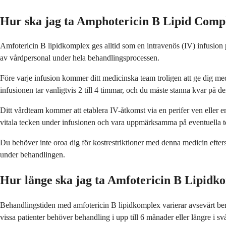
Hur ska jag ta Amphotericin B Lipid Comp
Amfotericin B lipidkomplex ges alltid som en intravenös (IV) infusion
av vårdpersonal under hela behandlingsprocessen.
Före varje infusion kommer ditt medicinska team troligen att ge dig med
infusionen tar vanligtvis 2 till 4 timmar, och du måste stanna kvar på 
Ditt vårdteam kommer att etablera IV-åtkomst via en perifer ven eller 
vitala tecken under infusionen och vara uppmärksamma på eventuella tec
Du behöver inte oroa dig för kostrestriktioner med denna medicin efterso
under behandlingen.
Hur länge ska jag ta Amfotericin B Lipidk
Behandlingstiden med amfotericin B lipidkomplex varierar avsevärt bero
vissa patienter behöver behandling i upp till 6 månader eller längre i svå