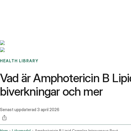
Benchmarks
Stories
FAQ
Sign up / Log in
HEALTH LIBRARY
Vad är Amphotericin B Lip
biverkningar och mer
Senast uppdaterad
3 april 2026
Hem
Läkemedel
Amphotericin B Lipid Complex Intravenous Route Injection Route