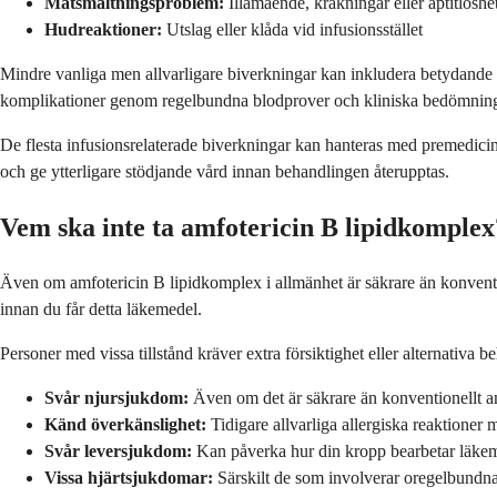
Matsmältningsproblem:
Illamående, kräkningar eller aptitlöshe
Hudreaktioner:
Utslag eller klåda vid infusionsstället
Mindre vanliga men allvarligare biverkningar kan inkludera betydande n
komplikationer genom regelbundna blodprover och kliniska bedömning
De flesta infusionsrelaterade biverkningar kan hanteras med premedicine
och ge ytterligare stödjande vård innan behandlingen återupptas.
Vem ska inte ta amfotericin B lipidkomplex
Även om amfotericin B lipidkomplex i allmänhet är säkrare än konvention
innan du får detta läkemedel.
Personer med vissa tillstånd kräver extra försiktighet eller alternativa b
Svår njursjukdom:
Även om det är säkrare än konventionellt am
Känd överkänslighet:
Tidigare allvarliga allergiska reaktioner
Svår leversjukdom:
Kan påverka hur din kropp bearbetar läke
Vissa hjärtsjukdomar:
Särskilt de som involverar oregelbundna