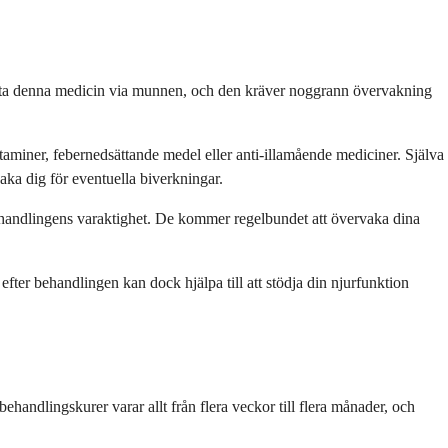
nte ta denna medicin via munnen, och den kräver noggrann övervakning
staminer, febernedsättande medel eller anti-illamående mediciner. Själva
aka dig för eventuella biverkningar.
 behandlingens varaktighet. De kommer regelbundet att övervaka dina
fter behandlingen kan dock hjälpa till att stödja din njurfunktion
andlingskurer varar allt från flera veckor till flera månader, och