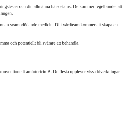
jningstester och din allmänna hälsostatus. De kommer regelbundet att
dlingen.
en annan svampdödande medicin. Ditt vårdteam kommer att skapa en
omma och potentiellt bli svårare att behandla.
konventionellt amfotericin B. De flesta upplever vissa biverkningar