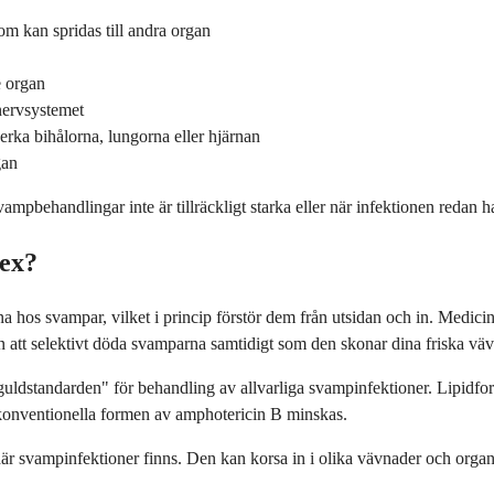
m kan spridas till andra organ
e organ
nervsystemet
rka bihålorna, lungorna eller hjärnan
gan
mpbehandlingar inte är tillräckligt starka eller när infektionen redan ha
ex?
 hos svampar, vilket i princip förstör dem från utsidan och in. Medici
en att selektivt döda svamparna samtidigt som den skonar dina friska vä
uldstandarden" för behandling av allvarliga svampinfektioner. Lipidfo
 konventionella formen av amphotericin B minskas.
 svampinfektioner finns. Den kan korsa in i olika vävnader och organ, 