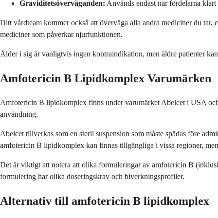
Graviditetsöverväganden:
Används endast när fördelarna klart 
Ditt vårdteam kommer också att överväga alla andra mediciner du tar, 
mediciner som påverkar njurfunktionen.
Ålder i sig är vanligtvis ingen kontraindikation, men äldre patienter 
Amfotericin B Lipidkomplex Varumärken
Amfotericin B lipidkomplex finns under varumärket Abelcet i USA och m
användning.
Abelcet tillverkas som en steril suspension som måste spädas före admi
amfotericin B lipidkomplex kan finnas tillgängliga i vissa regioner, me
Det är viktigt att notera att olika formuleringar av amfotericin B (inkl
formulering har olika doseringskrav och biverkningsprofiler.
Alternativ till amfotericin B lipidkomplex