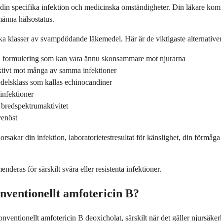
n specifika infektion och medicinska omständigheter. Din läkare komme
männa hälsostatus.
ika klasser av svampdödande läkemedel. Här är de viktigaste alternativ
d formulering som kan vara ännu skonsammare mot njurarna
ektivt mot många av samma infektioner
delsklass som kallas echinocandiner
infektioner
 bredspektrumaktivitet
venöst
rsakar din infektion, laboratorietestresultat för känslighet, din förmåg
ras för särskilt svåra eller resistenta infektioner.
nventionellt amfotericin B?
nventionellt amfotericin B deoxicholat, särskilt när det gäller njursäke