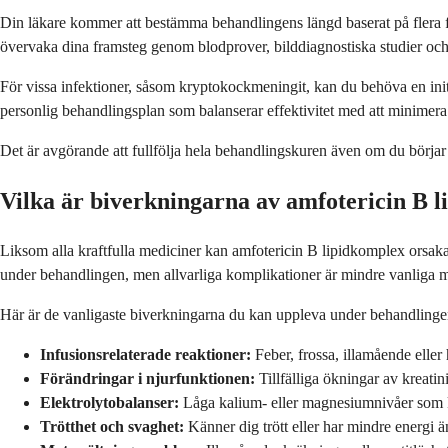
Din läkare kommer att bestämma behandlingens längd baserat på flera fa
övervaka dina framsteg genom blodprover, bilddiagnostiska studier och 
För vissa infektioner, såsom kryptokockmeningit, kan du behöva en ini
personlig behandlingsplan som balanserar effektivitet med att minimera 
Det är avgörande att fullfölja hela behandlingskuren även om du börjar må
Vilka är biverkningarna av amfotericin B 
Liksom alla kraftfulla mediciner kan amfotericin B lipidkomplex orsaka 
under behandlingen, men allvarliga komplikationer är mindre vanliga 
Här är de vanligaste biverkningarna du kan uppleva under behandlinge
Infusionsrelaterade reaktioner:
Feber, frossa, illamående eller
Förändringar i njurfunktionen:
Tillfälliga ökningar av kreati
Elektrolytobalanser:
Låga kalium- eller magnesiumnivåer som ka
Trötthet och svaghet:
Känner dig trött eller har mindre energi ä