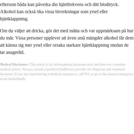
eftersom båda kan påverka din hjärtfrekvens och ditt blodtryck.
Alkohol kan också öka vissa biverkningar som yrsel eller
hjärtklappning.
Om du väljer att dricka, gör det med måtta och var uppmärksam på hur
du mår. Vissa personer upplever att även små mängder alkohol får dem
att känna sig mer yrsel eller orsaka starkare hjärtklappning medan de
tar anagrelid.
Medical Disclaimer:
This article is for informational purposes only and does not constitute
medical advice. Always consult a qualified healthcare provider for diagnosis and treatment
decisions. If you are experiencing a medical emergency, call 911 or go to the nearest emergency
room immediately.