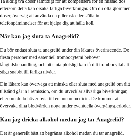
Ta aldrig två doser samtidigt för att kompensera för en missad dos,
eftersom detta kan orsaka farliga biverkningar. Om du ofta glömmer
doser, överväg att använda en pillerask eller ställa in
telefonpåminnelser för att hjälpa dig att hålla koll.
När kan jag sluta ta Anagrelid?
Du bör endast sluta ta anagrelid under din läkares överinseende. De
flesta personer med essentiell trombocytemi behöver
långtidsbehandling, och att sluta plötsligt kan få ditt trombocyttal att
stiga snabbt till farliga nivåer.
Din läkare kan överväga att minska eller sluta med anagrelid om ditt
tillstånd går in i remission, om du utvecklar allvarliga biverkningar,
eller om du behöver byta till en annan medicin. De kommer att
övervaka dina blodvärden noga under eventuella övergångsperioder.
Kan jag dricka alkohol medan jag tar Anagrelid?
Det är generellt bäst att begränsa alkohol medan du tar anagrelid,