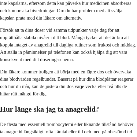
inte kapslarna, eftersom detta kan påverka hur medicinen absorberas
och kan orsaka biverkningar. Om du har problem med att svälja
kapslar, prata med din läkare om alternativ.
Försök att ta dina doser vid samma tidpunkter varje dag för att
upprätthålla stabila nivåer i ditt blod. Många tycker att det är bra att
koppla intaget av anagrelid till dagliga rutiner som frukost och middag.
Att ställa in påminnelser på telefonen kan också hjälpa dig att vara
konsekvent med ditt doseringsschema.
Din läkare kommer troligen att börja med en lägre dos och övervaka
dina blodvärden regelbundet. Baserat på hur dina blodplättar reagerar
och hur du mår, kan de justera din dos varje vecka eller två tills de
hittar rätt mängd för dig.
Hur länge ska jag ta anagrelid?
De flesta med essentiell trombocytemi eller liknande tillstånd behöver
ta anagrelid långsiktigt, ofta i åratal eller till och med på obestämd tid.