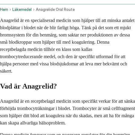
Hem
Läkemedel
Anagrelide Oral Route
Anagrelid är en specialiserad medicin som hjälper till att minska antalet
blodplättar i blodet när de blir farligt höga. Tänk på det som ett mjukt
bromssystem för din benmärg, som saktar ner produktionen av dessa
små blodkroppar som hjälper till med koagulering. Denna
receptbelagda medicin tillhör en klass som kallas
trombocytreducerande medel, och den är specifikt utformad för att
hjälpa personer med vissa blodsjukdomar att leva mer bekvämt och
säkert.
Vad är Anagrelid?
Anagrelid är en receptbelagd medicin som specifikt verkar för att sänka
förhöjda trombocyträkningar i blodet. Trombocyter är små cellfragment
som hjälper ditt blod att koagulera när du skadas, men att ha för många
kan skapa allvarliga hälsoproblem.
Denna medicin fungerar som en noggrann regulator för din benmärg,