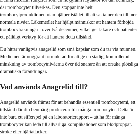
där trombocyter tillverkas. Den stoppar inte helt
trombocytproduktionen utan hjälper istället till att sakta ner den till mer
normala nivåer. Läkemedlet har hjälpt människor att hantera förhöjda
trombocyträkningar i över två decennier, vilket ger läkare och patienter
ett pålitligt verktyg för att hantera detta tillstånd.
Du hittar vanligtvis anagrelid som små kapslar som du tar via munnen.
Medicinen är noggrant formulerad för att ge en stadig, kontrollerad
minskning av trombocytnivåerna över tid snarare än att orsaka plötsliga
dramatiska förändringar.
Vad används Anagrelid till?
Anagrelid används främst för att behandla essentiell trombocytemi, ett
tillstånd där din benmärg producerar för många trombocyter. Detta är
inte bara ett sifferspel på en laboratorierapport – att ha för många
trombocyter kan leda till allvarliga komplikationer som blodproppar,
stroke eller hjärtattacker.