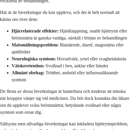
veckorna av behandlingen.
Här är de biverkningar du kan uppleva, och det är helt normalt att
känna oro över dem:
Hjärrelaterade effekter:
Hjärtklappning, snabb hjärtrytm eller
bröstsmärta är ganska vanliga, särskilt i början av behandlingen
Matsmältningsproblem:
Illamående, diarré, magsmärta eller
aptitlöshet
Neurologiska symtom:
Huvudvärk, yrsel eller svaghetskänsla
Vätskeretention:
Svullnad i ben, anklar eller händer
Allmänt obehag:
Trötthet, andnöd eller influensaliknande
symtom
De flesta av dessa biverkningar är hanterbara och tenderar att minska
när kroppen vänjer sig vid medicinen. Du bör dock kontakta din läkare
om du upplever svåra bröstsmärtor, betydande svullnad eller några
symtom som oroar dig.
Sällsynta men allvarliga biverkningar kan inkludera hjärtrytmproblem,