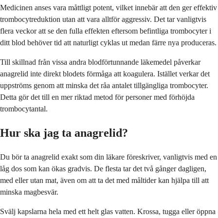
Medicinen anses vara måttligt potent, vilket innebär att den ger effektiv
trombocytreduktion utan att vara alltför aggressiv. Det tar vanligtvis
flera veckor att se den fulla effekten eftersom befintliga trombocyter i
ditt blod behöver tid att naturligt cyklas ut medan färre nya produceras.
Till skillnad från vissa andra blodförtunnande läkemedel påverkar
anagrelid inte direkt blodets förmåga att koagulera. Istället verkar det
uppströms genom att minska det råa antalet tillgängliga trombocyter.
Detta gör det till en mer riktad metod för personer med förhöjda
trombocytantal.
Hur ska jag ta anagrelid?
Du bör ta anagrelid exakt som din läkare föreskriver, vanligtvis med en
låg dos som kan ökas gradvis. De flesta tar det två gånger dagligen,
med eller utan mat, även om att ta det med måltider kan hjälpa till att
minska magbesvär.
Svälj kapslarna hela med ett helt glas vatten. Krossa, tugga eller öppna