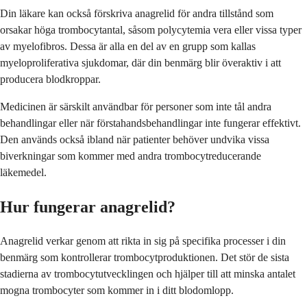
Din läkare kan också förskriva anagrelid för andra tillstånd som
orsakar höga trombocytantal, såsom polycytemia vera eller vissa typer
av myelofibros. Dessa är alla en del av en grupp som kallas
myeloproliferativa sjukdomar, där din benmärg blir överaktiv i att
producera blodkroppar.
Medicinen är särskilt användbar för personer som inte tål andra
behandlingar eller när förstahandsbehandlingar inte fungerar effektivt.
Den används också ibland när patienter behöver undvika vissa
biverkningar som kommer med andra trombocytreducerande
läkemedel.
Hur fungerar anagrelid?
Anagrelid verkar genom att rikta in sig på specifika processer i din
benmärg som kontrollerar trombocytproduktionen. Det stör de sista
stadierna av trombocytutvecklingen och hjälper till att minska antalet
mogna trombocyter som kommer in i ditt blodomlopp.