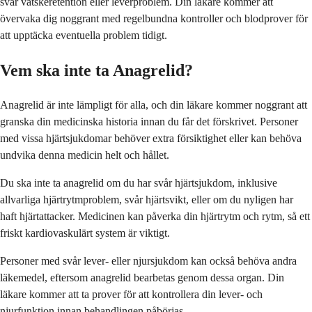
svår vätskeretention eller leverproblem. Din läkare kommer att
övervaka dig noggrant med regelbundna kontroller och blodprover för
att upptäcka eventuella problem tidigt.
Vem ska inte ta Anagrelid?
Anagrelid är inte lämpligt för alla, och din läkare kommer noggrant att
granska din medicinska historia innan du får det förskrivet. Personer
med vissa hjärtsjukdomar behöver extra försiktighet eller kan behöva
undvika denna medicin helt och hållet.
Du ska inte ta anagrelid om du har svår hjärtsjukdom, inklusive
allvarliga hjärtrytmproblem, svår hjärtsvikt, eller om du nyligen har
haft hjärtattacker. Medicinen kan påverka din hjärtrytm och rytm, så ett
friskt kardiovaskulärt system är viktigt.
Personer med svår lever- eller njursjukdom kan också behöva andra
läkemedel, eftersom anagrelid bearbetas genom dessa organ. Din
läkare kommer att ta prover för att kontrollera din lever- och
njurfunktion innan behandlingen påbörjas.