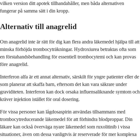
vilken version ditt apotek tillhandahåller, men båda alternativen
fungerar på samma sätt i din kropp.
Alternativ till anagrelid
Om anagrelid inte är rätt för dig kan flera andra läkemedel hjälpa till att
minska förhöjda trombocyträkningar. Hydroxiurea betraktas ofta som
en förstahandsbehandling för essentiell trombocytemi och kan provas
före anagrelid.
Interferon alfa är ett annat alternativ, särskilt för yngre patienter eller de
som planerar att skaffa barn, eftersom det kan vara säkrare under
graviditeten. Interferon kan dock orsaka influensaliknande symtom och
kräver injektion istället för oral dosering.
För vissa personer kan lågdosaspirin användas tillsammans med
trombocytreducerande läkemedel för att förhindra blodproppar. Din
läkare kan också överväga nyare läkemedel som ruxolitinib i vissa
situationer, även om dessa vanligtvis är reserverade för mer komplexa