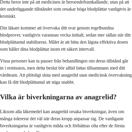
Detta beror inte på att medicinen är beroendeframkallande, utan på att
det underliggande tillståndet som orsakar höga blodplättar vanligtvis är
kroniskt.
Din läkare kommer att övervaka ditt svar genom regelbundna
blodprover, vanligtvis varannan vecka initialt, sedan mer sällan när ditt
blodplättantal stabiliseras. Målet är att hitta den lägsta effektiva dosen
som håller dina blodplättar inom ett säkert intervall.
Vissa personer kan ta pauser från behandlingen om deras tillstånd går
in i remission, men detta beslut bör alltid fattas tillsammans med ditt
vårdteam. Att plötsligt sluta med anagrelid utan medicinsk övervakning
kan få ditt blodplättantal att stiga snabbt.
Vilka är biverkningarna av anagrelid?
Liksom alla läkemedel kan anagrelid orsaka biverkningar, även om
många tolererar det väl när deras kropp anpassar sig. De vanligaste
biverkningarna är vanligtvis milda och förbättras ofta efter de första