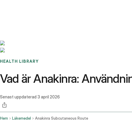
Benchmarks
Stories
FAQ
Sign up / Log in
HEALTH LIBRARY
Vad är Anakinra: Användni
Senast uppdaterad
3 april 2026
Hem
Läkemedel
Anakinra Subcutaneous Route