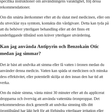
specifika instruktioner om användningens varaktighet, följ dessa
rekommendationer.
Om din smärta återkommer efter att du slutat med medicinen, eller om
du utvecklar nya symtom, kontakta din vårdgivare. Detta kan tyda på
att du behöver ytterligare behandling eller att det finns ett
underliggande tillstånd som kräver ytterligare utvärdering.
Kan jag använda Antipyrin och Benzokain Otic
medan jag simmar?
Det är bäst att undvika att simma eller få vatten i öronen medan du
använder denna medicin. Vatten kan späda ut medicinen och minska
dess effektivitet, eller potentiellt skölja ut den innan den har tid att
verka.
Om du måste simma, vänta minst 30 minuter efter att du applicerat
dropparna och överväg att använda vattentäta öronproppar. Det
rekommenderas dock generellt att undvika simning tills ditt
örontillstånd har läkt helt för att förhindra ytterligare irritation eller