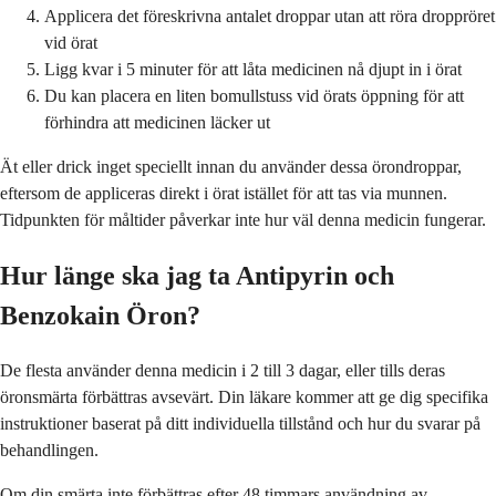
Applicera det föreskrivna antalet droppar utan att röra droppröret
vid örat
Ligg kvar i 5 minuter för att låta medicinen nå djupt in i örat
Du kan placera en liten bomullstuss vid örats öppning för att
förhindra att medicinen läcker ut
Ät eller drick inget speciellt innan du använder dessa örondroppar,
eftersom de appliceras direkt i örat istället för att tas via munnen.
Tidpunkten för måltider påverkar inte hur väl denna medicin fungerar.
Hur länge ska jag ta Antipyrin och
Benzokain Öron?
De flesta använder denna medicin i 2 till 3 dagar, eller tills deras
öronsmärta förbättras avsevärt. Din läkare kommer att ge dig specifika
instruktioner baserat på ditt individuella tillstånd och hur du svarar på
behandlingen.
Om din smärta inte förbättras efter 48 timmars användning av