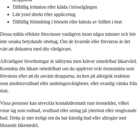
Tillfällig irritation eller klåda i hörselgången
Lätt yrsel direkt efter applicering
Tillfällig förändring i hörseln eller känsla av fullhet i örat
Dessa milda effekter försvinner vanligtvis inom några minuter och bör
inte orsaka betydande obehag. Om de kvarstår eller förvärras är det
värt att diskutera med din vårdgivare.
Allvarligare biverkningar är sällsynta men kräver omedelbar läkarvård.
Kontakta din läkare omedelbart om du upplever svår öronsmärta som
förvärras efter att du använt dropparna, tecken på allergisk reaktion
som ansiktssvullnad eller andningssvårigheter, eller ovanlig vätska från
örat.
Vissa personer kan utveckla kontaktdermatit runt örområdet, vilket
visar sig som rodnad, svullnad eller utslag på ytterörat eller omgivande
hud. Detta är mer troligt om du har känslig hud eller allergier mot
liknande läkemedel.