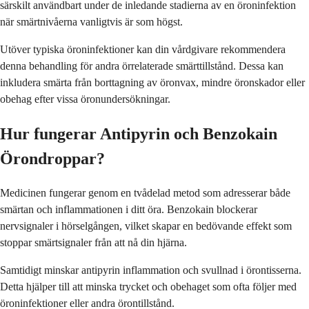
särskilt användbart under de inledande stadierna av en öroninfektion
när smärtnivåerna vanligtvis är som högst.
Utöver typiska öroninfektioner kan din vårdgivare rekommendera
denna behandling för andra örrelaterade smärttillstånd. Dessa kan
inkludera smärta från borttagning av öronvax, mindre öronskador eller
obehag efter vissa öronundersökningar.
Hur fungerar Antipyrin och Benzokain
Örondroppar?
Medicinen fungerar genom en tvådelad metod som adresserar både
smärtan och inflammationen i ditt öra. Benzokain blockerar
nervsignaler i hörselgången, vilket skapar en bedövande effekt som
stoppar smärtsignaler från att nå din hjärna.
Samtidigt minskar antipyrin inflammation och svullnad i örontisserna.
Detta hjälper till att minska trycket och obehaget som ofta följer med
öroninfektioner eller andra örontillstånd.