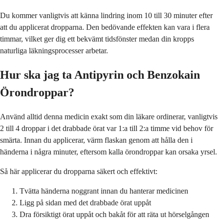
Du kommer vanligtvis att känna lindring inom 10 till 30 minuter efter
att du applicerat dropparna. Den bedövande effekten kan vara i flera
timmar, vilket ger dig ett bekvämt tidsfönster medan din kropps
naturliga läkningsprocesser arbetar.
Hur ska jag ta Antipyrin och Benzokain
Örondroppar?
Använd alltid denna medicin exakt som din läkare ordinerar, vanligtvis
2 till 4 droppar i det drabbade örat var 1:a till 2:a timme vid behov för
smärta. Innan du applicerar, värm flaskan genom att hålla den i
händerna i några minuter, eftersom kalla örondroppar kan orsaka yrsel.
Så här applicerar du dropparna säkert och effektivt:
Tvätta händerna noggrant innan du hanterar medicinen
Ligg på sidan med det drabbade örat uppåt
Dra försiktigt örat uppåt och bakåt för att räta ut hörselgången