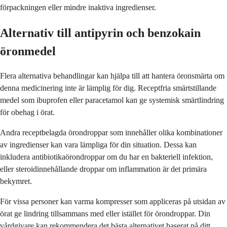
förpackningen eller mindre inaktiva ingredienser.
Alternativ till antipyrin och benzokain
öronmedel
Flera alternativa behandlingar kan hjälpa till att hantera öronsmärta om
denna medicinering inte är lämplig för dig. Receptfria smärtstillande
medel som ibuprofen eller paracetamol kan ge systemisk smärtlindring
för obehag i örat.
Andra receptbelagda örondroppar som innehåller olika kombinationer
av ingredienser kan vara lämpliga för din situation. Dessa kan
inkludera antibiotikaörondroppar om du har en bakteriell infektion,
eller steroidinnehållande droppar om inflammation är det primära
bekymret.
För vissa personer kan varma kompresser som appliceras på utsidan av
örat ge lindring tillsammans med eller istället för örondroppar. Din
vårdgivare kan rekommendera det bästa alternativet baserat på ditt