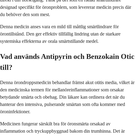
designad specifikt för öronproblem, som levererar medicin precis där
du behöver den som mest.
Denna medicin anses vara en mild till måttlig smärtlindrare för
örontillstånd. Den ger effektiv tillfällig lindring utan de starkare
systemiska effekterna av orala smärtstillande medel.
Vad används Antipyrin och Benzokain Otic
till?
Denna örondroppsmedicin behandlar främst akut otitis media, vilket är
den medicinska termen för mellanöreinflammationer som orsakar
betydande smärta och obehag. Din läkare kan ordinera det när du
hanterar den intensiva, pulserande smärtan som ofta kommer med
öroninfektioner.
Medicinen fungerar särskilt bra för öronsmärta orsakad av
inflammation och tryckuppbyggnad bakom din trumhinna. Det är