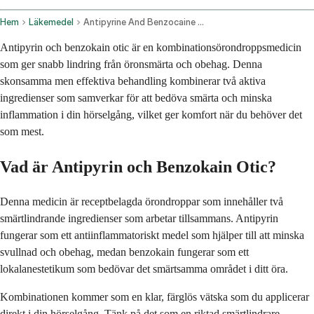
Hem
Läkemedel
Antipyrine And Benzocaine Otic Route
Antipyrin och benzokain otic är en kombinationsörondroppsmedicin
som ger snabb lindring från öronsmärta och obehag. Denna
skonsamma men effektiva behandling kombinerar två aktiva
ingredienser som samverkar för att bedöva smärta och minska
inflammation i din hörselgång, vilket ger komfort när du behöver det
som mest.
Vad är Antipyrin och Benzokain Otic?
Denna medicin är receptbelagda örondroppar som innehåller två
smärtlindrande ingredienser som arbetar tillsammans. Antipyrin
fungerar som ett antiinflammatoriskt medel som hjälper till att minska
svullnad och obehag, medan benzokain fungerar som ett
lokalanestetikum som bedövar det smärtsamma området i ditt öra.
Kombinationen kommer som en klar, färglös vätska som du applicerar
direkt i din hörselgång. Tänk på det som en riktad smärtlindrare