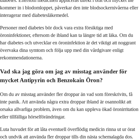
diabetes. Eftersom medicinen appliceras direkt i örat och mycket lite
kommer in i blodomloppet, påverkar den inte blodsockernivåerna eller
interagerar med diabetesläkemedel.
Personer med diabetes bör dock vara extra försiktiga med
öroninfektioner, eftersom de ibland kan ta längre tid att läka. Om du
har diabetes och utvecklar en öroninfektion är det viktigt att noggrant
övervaka dina symtom och följa upp med din vårdgivare enligt
rekommendationerna.
Vad ska jag göra om jag av misstag använder för
mycket Antipyrin och Benzokain Öron?
Om du av misstag använder fler droppar än vad som föreskrivits, få
inte panik. Att använda några extra droppar ibland är osannolikt att
orsaka allvarliga problem, även om du kan uppleva ökad öronirritation
eller tillfälliga hörselförändringar.
Luta huvudet för att låta eventuell överflödig medicin rinna ut ur örat
och undvik att använda fler droppar tills din nästa schemalagda dos.