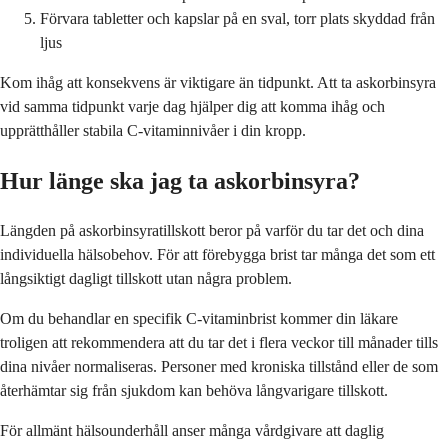
Förvara tabletter och kapslar på en sval, torr plats skyddad från
ljus
Kom ihåg att konsekvens är viktigare än tidpunkt. Att ta askorbinsyra
vid samma tidpunkt varje dag hjälper dig att komma ihåg och
upprätthåller stabila C-vitaminnivåer i din kropp.
Hur länge ska jag ta askorbinsyra?
Längden på askorbinsyratillskott beror på varför du tar det och dina
individuella hälsobehov. För att förebygga brist tar många det som ett
långsiktigt dagligt tillskott utan några problem.
Om du behandlar en specifik C-vitaminbrist kommer din läkare
troligen att rekommendera att du tar det i flera veckor till månader tills
dina nivåer normaliseras. Personer med kroniska tillstånd eller de som
återhämtar sig från sjukdom kan behöva långvarigare tillskott.
För allmänt hälsounderhåll anser många vårdgivare att daglig