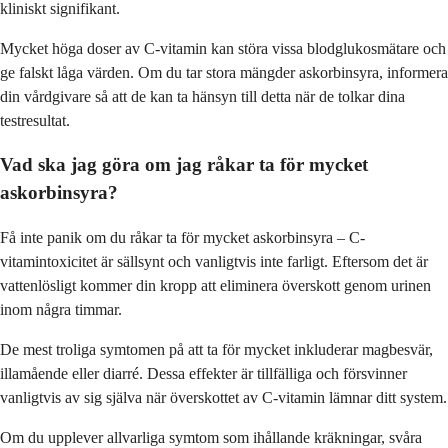
kliniskt signifikant.
Mycket höga doser av C-vitamin kan störa vissa blodglukosmätare och
ge falskt låga värden. Om du tar stora mängder askorbinsyra, informera
din vårdgivare så att de kan ta hänsyn till detta när de tolkar dina
testresultat.
Vad ska jag göra om jag råkar ta för mycket
askorbinsyra?
Få inte panik om du råkar ta för mycket askorbinsyra – C-
vitamintoxicitet är sällsynt och vanligtvis inte farligt. Eftersom det är
vattenlösligt kommer din kropp att eliminera överskott genom urinen
inom några timmar.
De mest troliga symtomen på att ta för mycket inkluderar magbesvär,
illamående eller diarré. Dessa effekter är tillfälliga och försvinner
vanligtvis av sig själva när överskottet av C-vitamin lämnar ditt system.
Om du upplever allvarliga symtom som ihållande kräkningar, svåra