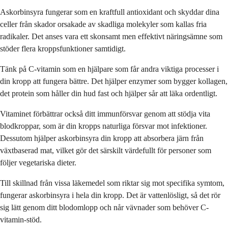
Askorbinsyra fungerar som en kraftfull antioxidant och skyddar dina
celler från skador orsakade av skadliga molekyler som kallas fria
radikaler. Det anses vara ett skonsamt men effektivt näringsämne som
stöder flera kroppsfunktioner samtidigt.
Tänk på C-vitamin som en hjälpare som får andra viktiga processer i
din kropp att fungera bättre. Det hjälper enzymer som bygger kollagen,
det protein som håller din hud fast och hjälper sår att läka ordentligt.
Vitaminet förbättrar också ditt immunförsvar genom att stödja vita
blodkroppar, som är din kropps naturliga försvar mot infektioner.
Dessutom hjälper askorbinsyra din kropp att absorbera järn från
växtbaserad mat, vilket gör det särskilt värdefullt för personer som
följer vegetariska dieter.
Till skillnad från vissa läkemedel som riktar sig mot specifika symtom,
fungerar askorbinsyra i hela din kropp. Det är vattenlösligt, så det rör
sig lätt genom ditt blodomlopp och når vävnader som behöver C-
vitamin-stöd.