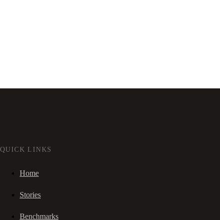
QUICK LINKS
Home
Stories
Benchmarks