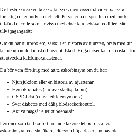
De flesta kan säkert ta askorbinsyra, men vissa individer bör vara
försiktiga eller undvika det helt. Personer med specifika medicinska
tillstånd eller de som tar vissa mediciner kan behöva modifiera sitt
tillvägagångssätt.
Om du har njurproblem, särskilt en historia av njursten, prata med din
läkare innan du tar askorbinsyratillskott. Höga doser kan öka risken för
att utveckla kalciumoxalatstenar.
Du bör vara försiktig med att ta askorbinsyra om du har:
Njursjukdom eller en historia av njurstenar
Hemokromatos (järnöverskottsjukdom)
G6PD-brist (en genetisk enzymbrist)
Svår diabetes med dålig blodsockerkontroll
Aktiva magsår eller duodenalsår
Personer som tar blodförtunnande läkemedel bör diskutera
askorbinsyra med sin läkare, eftersom höga doser kan påverka