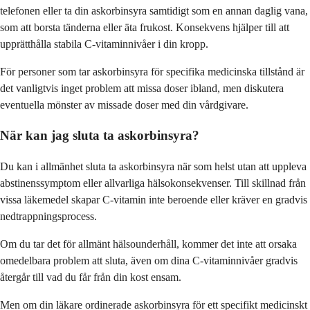
telefonen eller ta din askorbinsyra samtidigt som en annan daglig vana,
som att borsta tänderna eller äta frukost. Konsekvens hjälper till att
upprätthålla stabila C-vitaminnivåer i din kropp.
För personer som tar askorbinsyra för specifika medicinska tillstånd är
det vanligtvis inget problem att missa doser ibland, men diskutera
eventuella mönster av missade doser med din vårdgivare.
När kan jag sluta ta askorbinsyra?
Du kan i allmänhet sluta ta askorbinsyra när som helst utan att uppleva
abstinenssymptom eller allvarliga hälsokonsekvenser. Till skillnad från
vissa läkemedel skapar C-vitamin inte beroende eller kräver en gradvis
nedtrappningsprocess.
Om du tar det för allmänt hälsounderhåll, kommer det inte att orsaka
omedelbara problem att sluta, även om dina C-vitaminnivåer gradvis
återgår till vad du får från din kost ensam.
Men om din läkare ordinerade askorbinsyra för ett specifikt medicinskt