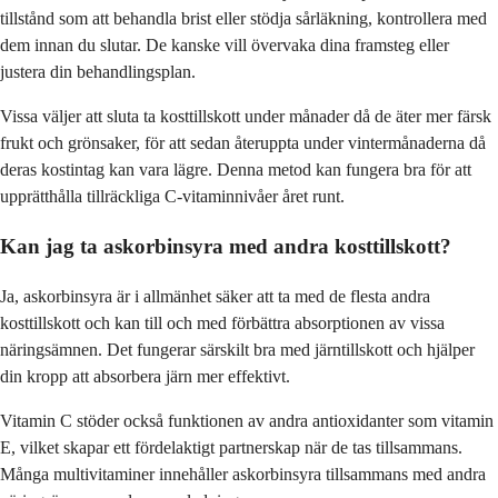
tillstånd som att behandla brist eller stödja sårläkning, kontrollera med
dem innan du slutar. De kanske vill övervaka dina framsteg eller
justera din behandlingsplan.
Vissa väljer att sluta ta kosttillskott under månader då de äter mer färsk
frukt och grönsaker, för att sedan återuppta under vintermånaderna då
deras kostintag kan vara lägre. Denna metod kan fungera bra för att
upprätthålla tillräckliga C-vitaminnivåer året runt.
Kan jag ta askorbinsyra med andra kosttillskott?
Ja, askorbinsyra är i allmänhet säker att ta med de flesta andra
kosttillskott och kan till och med förbättra absorptionen av vissa
näringsämnen. Det fungerar särskilt bra med järntillskott och hjälper
din kropp att absorbera järn mer effektivt.
Vitamin C stöder också funktionen av andra antioxidanter som vitamin
E, vilket skapar ett fördelaktigt partnerskap när de tas tillsammans.
Många multivitaminer innehåller askorbinsyra tillsammans med andra