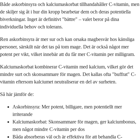
Både askorbinsyra och kalciumaskorbat tillhandahåller C-vitamin, men
de skiljer sig åt i hur din kropp bearbetar dem och deras potentiella
biverkningar. Inget är definitivt "bättre" – valet beror på dina
individuella behov och tolerans.
Ren askorbinsyra är mer sur och kan orsaka magbesvär hos känsliga
personer, särskilt när det tas på tom mage. Det är också något mer
potent per vikt, vilket innebär att du får mer C-vitamin per milligram.
Kalciumaskorbat kombinerar C-vitamin med kalcium, vilket gör det
mindre surt och skonsammare för magen. Det kallas ofta "buffrat" C-
vitamin eftersom kalciumet neutraliserar en del av surheten.
Så här jämför de:
Askorbinsyra: Mer potent, billigare, men potentiellt mer
irriterande
Kalciumaskorbat: Skonsammare för magen, ger kalciumbonus,
men något mindre C-vitamin per dos
Båda absorberas väl och är effektiva för att behandla C-