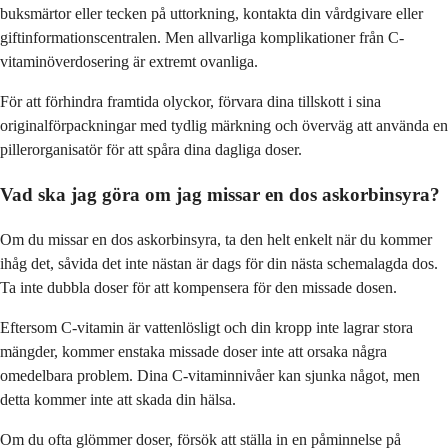
buksmärtor eller tecken på uttorkning, kontakta din vårdgivare eller
giftinformationscentralen. Men allvarliga komplikationer från C-
vitaminöverdosering är extremt ovanliga.
För att förhindra framtida olyckor, förvara dina tillskott i sina
originalförpackningar med tydlig märkning och överväg att använda en
pillerorganisatör för att spåra dina dagliga doser.
Vad ska jag göra om jag missar en dos askorbinsyra?
Om du missar en dos askorbinsyra, ta den helt enkelt när du kommer
ihåg det, såvida det inte nästan är dags för din nästa schemalagda dos.
Ta inte dubbla doser för att kompensera för den missade dosen.
Eftersom C-vitamin är vattenlösligt och din kropp inte lagrar stora
mängder, kommer enstaka missade doser inte att orsaka några
omedelbara problem. Dina C-vitaminnivåer kan sjunka något, men
detta kommer inte att skada din hälsa.
Om du ofta glömmer doser, försök att ställa in en påminnelse på