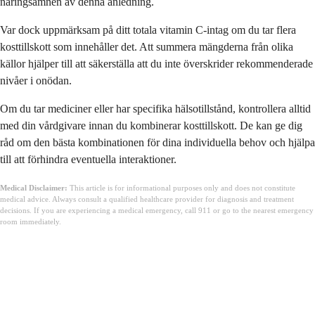
näringsämnen av denna anledning.
Var dock uppmärksam på ditt totala vitamin C-intag om du tar flera
kosttillskott som innehåller det. Att summera mängderna från olika
källor hjälper till att säkerställa att du inte överskrider rekommenderade
nivåer i onödan.
Om du tar mediciner eller har specifika hälsotillstånd, kontrollera alltid
med din vårdgivare innan du kombinerar kosttillskott. De kan ge dig
råd om den bästa kombinationen för dina individuella behov och hjälpa
till att förhindra eventuella interaktioner.
Medical Disclaimer:
This article is for informational purposes only and does not constitute
medical advice. Always consult a qualified healthcare provider for diagnosis and treatment
decisions. If you are experiencing a medical emergency, call 911 or go to the nearest emergency
room immediately.