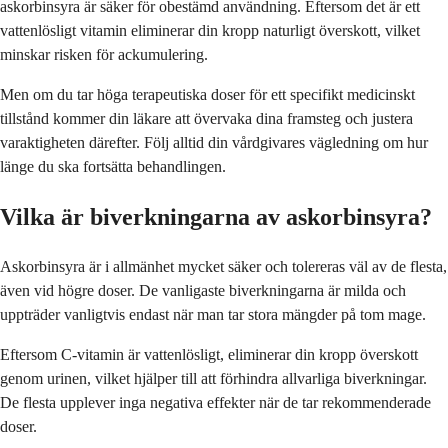
askorbinsyra är säker för obestämd användning. Eftersom det är ett
vattenlösligt vitamin eliminerar din kropp naturligt överskott, vilket
minskar risken för ackumulering.
Men om du tar höga terapeutiska doser för ett specifikt medicinskt
tillstånd kommer din läkare att övervaka dina framsteg och justera
varaktigheten därefter. Följ alltid din vårdgivares vägledning om hur
länge du ska fortsätta behandlingen.
Vilka är biverkningarna av askorbinsyra?
Askorbinsyra är i allmänhet mycket säker och tolereras väl av de flesta,
även vid högre doser. De vanligaste biverkningarna är milda och
uppträder vanligtvis endast när man tar stora mängder på tom mage.
Eftersom C-vitamin är vattenlösligt, eliminerar din kropp överskott
genom urinen, vilket hjälper till att förhindra allvarliga biverkningar.
De flesta upplever inga negativa effekter när de tar rekommenderade
doser.