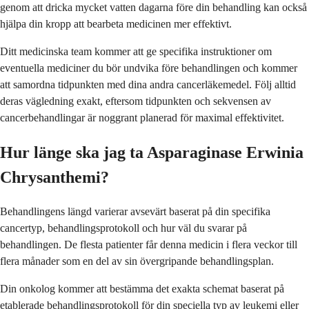
genom att dricka mycket vatten dagarna före din behandling kan också
hjälpa din kropp att bearbeta medicinen mer effektivt.
Ditt medicinska team kommer att ge specifika instruktioner om
eventuella mediciner du bör undvika före behandlingen och kommer
att samordna tidpunkten med dina andra cancerläkemedel. Följ alltid
deras vägledning exakt, eftersom tidpunkten och sekvensen av
cancerbehandlingar är noggrant planerad för maximal effektivitet.
Hur länge ska jag ta Asparaginase Erwinia
Chrysanthemi?
Behandlingens längd varierar avsevärt baserat på din specifika
cancertyp, behandlingsprotokoll och hur väl du svarar på
behandlingen. De flesta patienter får denna medicin i flera veckor till
flera månader som en del av sin övergripande behandlingsplan.
Din onkolog kommer att bestämma det exakta schemat baserat på
etablerade behandlingsprotokoll för din speciella typ av leukemi eller