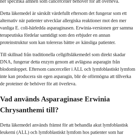
ner specifika ämnen som cancerceller behöver för att överleva.
Detta läkemedel är särskilt värdefullt eftersom det fungerar som ett
alternativ när patienter utvecklar allergiska reaktioner mot den mer
vanliga E. coli-härledda asparaginasen. Erwinia-versionen ger samma
terapeutiska fördelar samtidigt som den erbjuder en annan
proteinstruktur som kan tolereras bättre av känsliga patienter.
Till skillnad från traditionella cellgiftsläkemedel som direkt skadar
DNA, fungerar detta enzym genom att avlägsna asparagin från
blodomloppet. Eftersom cancerceller i ALL och lymfoblastiskt lymfom
inte kan producera sin egen asparagin, blir de oförmögna att tillverka
de proteiner de behöver för att överleva.
Vad används Asparaginase Erwinia
Chrysanthemi till?
Detta läkemedel används främst för att behandla akut lymfoblastisk
leukemi (ALL) och lymfoblastiskt lymfom hos patienter som har