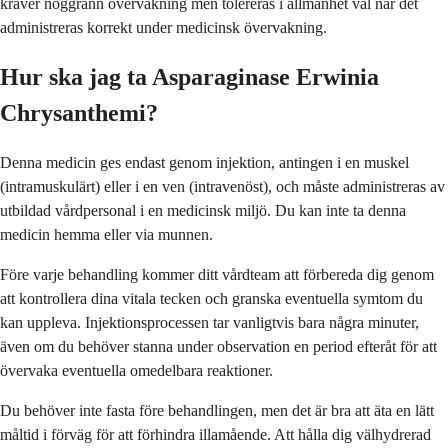
kräver noggrann övervakning men tolereras i allmänhet väl när det
administreras korrekt under medicinsk övervakning.
Hur ska jag ta Asparaginase Erwinia
Chrysanthemi?
Denna medicin ges endast genom injektion, antingen i en muskel
(intramuskulärt) eller i en ven (intravenöst), och måste administreras av
utbildad vårdpersonal i en medicinsk miljö. Du kan inte ta denna
medicin hemma eller via munnen.
Före varje behandling kommer ditt vårdteam att förbereda dig genom
att kontrollera dina vitala tecken och granska eventuella symtom du
kan uppleva. Injektionsprocessen tar vanligtvis bara några minuter,
även om du behöver stanna under observation en period efteråt för att
övervaka eventuella omedelbara reaktioner.
Du behöver inte fasta före behandlingen, men det är bra att äta en lätt
måltid i förväg för att förhindra illamående. Att hålla dig välhydrerad