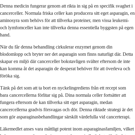
Denna medicin fungerar genom att rikta in sig på en specifik svaghet i
cancerceller. Normala friska celler kan producera sitt eget asparagin, en
aminosyra som behövs för att tillverka proteiner, men vissa leukemi-
och lymfomceller kan inte tillverka denna essentiella byggsten på egen
hand.
När du får denna behandling cirkulerar enzymet genom din
blodomlopp och bryter ner det asparagin som finns naturligt där. Detta
skapar en miljö där cancerceller bokstavligen svälter eftersom de inte
kan komma åt det asparagin de desperat behöver för att överleva och
föröka sig.
Tänk på det som att ta bort en nyckelingrediens från ett recept som
bara cancercellerna förlitar sig på. Dina normala celler fortsätter att
fungera eftersom de kan tillverka sitt eget asparagin, medan
cancercellerna gradvis försvagas och dör. Denna riktade strategi är det
som gör asparaginasbehandlingar särskilt värdefulla vid cancerterapi.
Läkemedlet anses vara måttligt potent inom asparaginasfamiljen, vilket