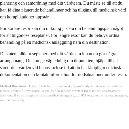
planering och samordning med ditt vårdteam. Du måste se till att du
kan få dina planerade behandlingar och ha tillgång till medicinsk vård
om komplikationer uppstår.
För kortare resor kan din onkolog justera din behandlingsplan något
för att tillgodose reseplaner. För längre resor kan du behöva ordna
behandling på en medicinsk anläggning nära din destination.
Diskutera alltid reseplaner med ditt vårdteam innan du gör några
arrangemang. De kan ge vägledning om tidpunkten, hjälpa till att
samordna vården vid behov och se till att du har lämplig medicinsk
dokumentation och kontaktinformation för nödsituationer under resan.
Medical Disclaimer:
This article is for informational purposes only and does not constitute
medical advice. Always consult a qualified healthcare provider for diagnosis and treatment
decisions. If you are experiencing a medical emergency, call 911 or go to the nearest emergency
room immediately.