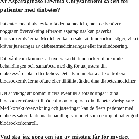
Är Asparaginase Erwinia Chrysanthemi säkert för
patienter med diabetes?
Patienter med diabetes kan få denna medicin, men de behöver
noggrann övervakning eftersom asparaginas kan påverka
blodsockernivåerna. Medicinen kan orsaka att blodsockret stiger, vilket
kräver justeringar av diabetesmedicineringar eller insulindosering.
Ditt vårdteam kommer att övervaka ditt blodsocker oftare under
behandlingen och samarbeta med dig för att justera din
diabetesvårdsplan efter behov. Detta kan innebära att kontrollera
blodsockernivåerna oftare eller tillfälligt ändra dina diabetesmediciner.
Det är viktigt att kommunicera eventuella förändringar i dina
blodsockermönster till både din onkolog och din diabetesvårdsgivare.
Med korrekt övervakning och justeringar kan de flesta patienter med
diabetes säkert få denna behandling samtidigt som de upprätthåller god
blodsockerkontroll.
Vad ska jag göra om jag av misstag får för mycket