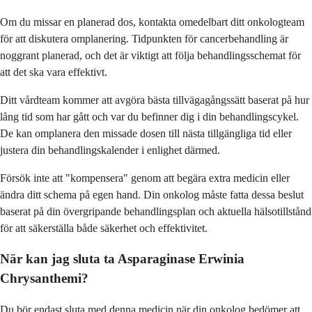
Om du missar en planerad dos, kontakta omedelbart ditt onkologteam
för att diskutera omplanering. Tidpunkten för cancerbehandling är
noggrant planerad, och det är viktigt att följa behandlingsschemat för
att det ska vara effektivt.
Ditt vårdteam kommer att avgöra bästa tillvägagångssätt baserat på hur
lång tid som har gått och var du befinner dig i din behandlingscykel.
De kan omplanera den missade dosen till nästa tillgängliga tid eller
justera din behandlingskalender i enlighet därmed.
Försök inte att "kompensera" genom att begära extra medicin eller
ändra ditt schema på egen hand. Din onkolog måste fatta dessa beslut
baserat på din övergripande behandlingsplan och aktuella hälsotillstånd
för att säkerställa både säkerhet och effektivitet.
När kan jag sluta ta Asparaginase Erwinia
Chrysanthemi?
Du bör endast sluta med denna medicin när din onkolog bedömer att