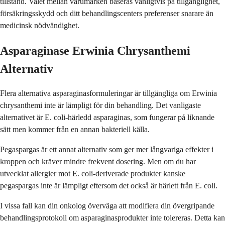
tillstånd. Valet mellan varumärken baseras vanligtvis på tillgänglighet,
försäkringsskydd och ditt behandlingscenters preferenser snarare än
medicinsk nödvändighet.
Asparaginase Erwinia Chrysanthemi
Alternativ
Flera alternativa asparaginasformuleringar är tillgängliga om Erwinia
chrysanthemi inte är lämpligt för din behandling. Det vanligaste
alternativet är E. coli-härledd asparaginas, som fungerar på liknande
sätt men kommer från en annan bakteriell källa.
Pegaspargas är ett annat alternativ som ger mer långvariga effekter i
kroppen och kräver mindre frekvent dosering. Men om du har
utvecklat allergier mot E. coli-deriverade produkter kanske
pegaspargas inte är lämpligt eftersom det också är härlett från E. coli.
I vissa fall kan din onkolog överväga att modifiera din övergripande
behandlingsprotokoll om asparaginasprodukter inte tolereras. Detta kan