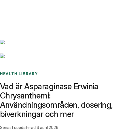
Benchmarks
Stories
FAQ
Sign up / Log in
HEALTH LIBRARY
Vad är Asparaginase Erwinia
Chrysanthemi:
Användningsområden, dosering,
biverkningar och mer
Senast uppdaterad
3 april 2026