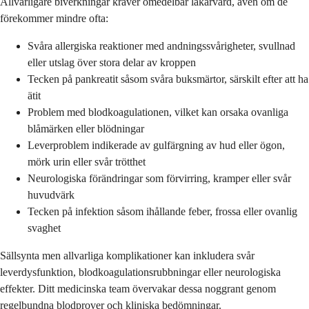
Allvarligare biverkningar kräver omedelbar läkarvård, även om de
förekommer mindre ofta:
Svåra allergiska reaktioner med andningssvårigheter, svullnad
eller utslag över stora delar av kroppen
Tecken på pankreatit såsom svåra buksmärtor, särskilt efter att ha
ätit
Problem med blodkoagulationen, vilket kan orsaka ovanliga
blåmärken eller blödningar
Leverproblem indikerade av gulfärgning av hud eller ögon,
mörk urin eller svår trötthet
Neurologiska förändringar som förvirring, kramper eller svår
huvudvärk
Tecken på infektion såsom ihållande feber, frossa eller ovanlig
svaghet
Sällsynta men allvarliga komplikationer kan inkludera svår
leverdysfunktion, blodkoagulationsrubbningar eller neurologiska
effekter. Ditt medicinska team övervakar dessa noggrant genom
regelbundna blodprover och kliniska bedömningar.