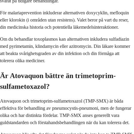
svarat på tidigare behandlingar.
För malariaprevention inkluderar alternativen doxycyklin, mefloquin
eller klorokin (i områden utan resistens). Valet beror på vart du reser,
din medicinska historia och potentiella läkemedelsinteraktioner.
Om du behandlar toxoplasmos kan alternativen inkludera sulfadiazin
med pyrimetamin, klindamycin eller azitromycin. Din läkare kommer
att beakta svårighetsgraden av din infektion och din förmåga att
tolerera olika mediciner.
Är Atovaquon bättre än trimetoprim-
sulfametoxazol?
Atovaquon och trimetoprim-sulfametoxazol (TMP-SMX) är båda
effektiva för behandling av pneumocystis-pneumoni, men de fungerar
olika och har distinkta fördelar. TMP-SMX anses generellt vara
guldstandarden och förstahandsbehandlingen när du kan tolerera det.