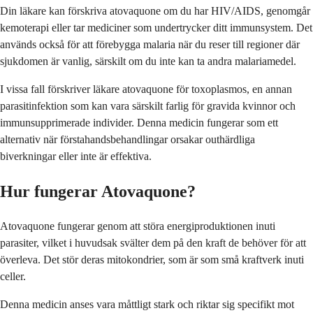
Din läkare kan förskriva atovaquone om du har HIV/AIDS, genomgår
kemoterapi eller tar mediciner som undertrycker ditt immunsystem. Det
används också för att förebygga malaria när du reser till regioner där
sjukdomen är vanlig, särskilt om du inte kan ta andra malariamedel.
I vissa fall förskriver läkare atovaquone för toxoplasmos, en annan
parasitinfektion som kan vara särskilt farlig för gravida kvinnor och
immunsupprimerade individer. Denna medicin fungerar som ett
alternativ när förstahandsbehandlingar orsakar outhärdliga
biverkningar eller inte är effektiva.
Hur fungerar Atovaquone?
Atovaquone fungerar genom att störa energiproduktionen inuti
parasiter, vilket i huvudsak svälter dem på den kraft de behöver för att
överleva. Det stör deras mitokondrier, som är som små kraftverk inuti
celler.
Denna medicin anses vara måttligt stark och riktar sig specifikt mot