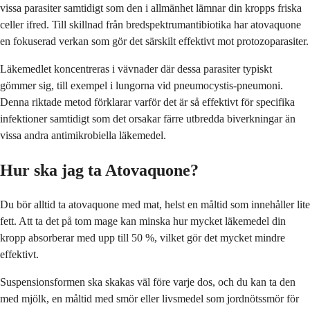
vissa parasiter samtidigt som den i allmänhet lämnar din kropps friska
celler ifred. Till skillnad från bredspektrumantibiotika har atovaquone
en fokuserad verkan som gör det särskilt effektivt mot protozoparasiter.
Läkemedlet koncentreras i vävnader där dessa parasiter typiskt
gömmer sig, till exempel i lungorna vid pneumocystis-pneumoni.
Denna riktade metod förklarar varför det är så effektivt för specifika
infektioner samtidigt som det orsakar färre utbredda biverkningar än
vissa andra antimikrobiella läkemedel.
Hur ska jag ta Atovaquone?
Du bör alltid ta atovaquone med mat, helst en måltid som innehåller lite
fett. Att ta det på tom mage kan minska hur mycket läkemedel din
kropp absorberar med upp till 50 %, vilket gör det mycket mindre
effektivt.
Suspensionsformen ska skakas väl före varje dos, och du kan ta den
med mjölk, en måltid med smör eller livsmedel som jordnötssmör för