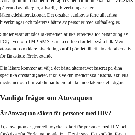
Atovaquon blir ofta det föredragna valet när du inte kan ta TMP-SMX
på grund av allergier, allvarliga biverkningar eller
läkemedelsinteraktioner. Det orsakar vanligtvis färre allvarliga
biverkningar och tolereras bättre av personer med sulfaallergier.
Studier visar att båda läkemedlen är lika effektiva för behandling av
PCP, även om TMP-SMX kan ha en liten fördel i svåra fall. Men
atovaquons mildare biverkningsprofil gör det till ett utmärkt alternativ
för långsiktig förebyggande.
Din läkare kommer att välja det bästa alternativet baserat på dina
specifika omständigheter, inklusive din medicinska historia, aktuella
mediciner och hur väl du har tolererat liknande läkemedel tidigare.
Vanliga frågor om Atovaquon
Är Atovaquon säkert för personer med HIV?
Ja, atovaquon är generellt mycket säkert för personer med HIV och
förskrivs ofta för denna population. Det är specifikt godkänt för att