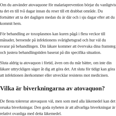
Om du använder atovaquone för malariaprevention börjar du vanligtvis
ta det en till två dagar innan du reser till ett drabbat område. Du
fortsätter att ta det dagligen medan du är där och i sju dagar efter att du
kommit hem.
För behandling av toxoplasmos kan kuren pågå i flera veckor till
månader, beroende på infektionens svårighetsgrad och hur väl du
svarar på behandlingen. Din läkare kommer att övervaka dina framsteg
och justera behandlingstiden baserat på din specifika situation.
Sluta aldrig ta atovaquon i förtid, även om du mår bättre, om inte din
läkare uttryckligen säger åt dig att göra det. Att sluta för tidigt kan göra
att infektionen återkommer eller utvecklar resistens mot medicinen.
Vilka är biverkningarna av atovaquon?
De flesta tolererar atovaquon väl, men som med alla läkemedel kan det
orsaka biverkningar. Den goda nyheten är att allvarliga biverkningar är
relativt ovanliga med detta läkemedel.