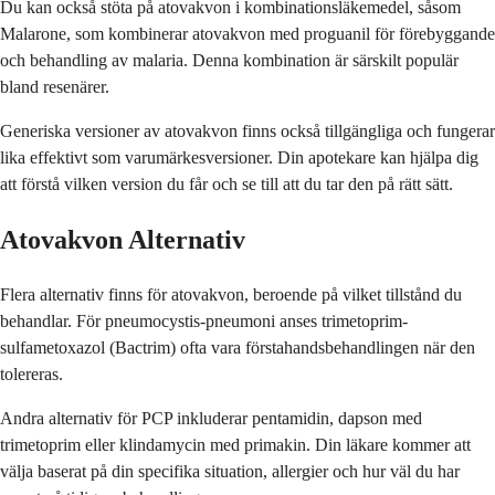
Du kan också stöta på atovakvon i kombinationsläkemedel, såsom
Malarone, som kombinerar atovakvon med proguanil för förebyggande
och behandling av malaria. Denna kombination är särskilt populär
bland resenärer.
Generiska versioner av atovakvon finns också tillgängliga och fungerar
lika effektivt som varumärkesversioner. Din apotekare kan hjälpa dig
att förstå vilken version du får och se till att du tar den på rätt sätt.
Atovakvon Alternativ
Flera alternativ finns för atovakvon, beroende på vilket tillstånd du
behandlar. För pneumocystis-pneumoni anses trimetoprim-
sulfametoxazol (Bactrim) ofta vara förstahandsbehandlingen när den
tolereras.
Andra alternativ för PCP inkluderar pentamidin, dapson med
trimetoprim eller klindamycin med primakin. Din läkare kommer att
välja baserat på din specifika situation, allergier och hur väl du har