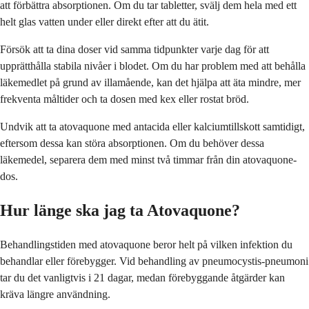
att förbättra absorptionen. Om du tar tabletter, svälj dem hela med ett
helt glas vatten under eller direkt efter att du ätit.
Försök att ta dina doser vid samma tidpunkter varje dag för att
upprätthålla stabila nivåer i blodet. Om du har problem med att behålla
läkemedlet på grund av illamående, kan det hjälpa att äta mindre, mer
frekventa måltider och ta dosen med kex eller rostat bröd.
Undvik att ta atovaquone med antacida eller kalciumtillskott samtidigt,
eftersom dessa kan störa absorptionen. Om du behöver dessa
läkemedel, separera dem med minst två timmar från din atovaquone-
dos.
Hur länge ska jag ta Atovaquone?
Behandlingstiden med atovaquone beror helt på vilken infektion du
behandlar eller förebygger. Vid behandling av pneumocystis-pneumoni
tar du det vanligtvis i 21 dagar, medan förebyggande åtgärder kan
kräva längre användning.