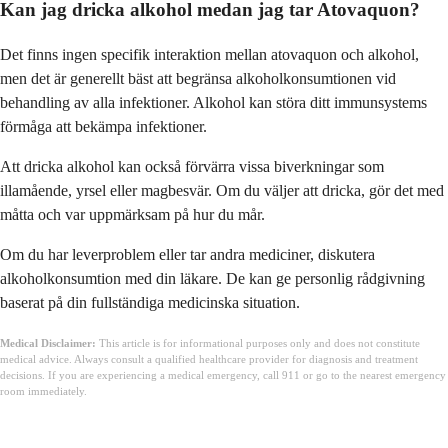
Kan jag dricka alkohol medan jag tar Atovaquon?
Det finns ingen specifik interaktion mellan atovaquon och alkohol,
men det är generellt bäst att begränsa alkoholkonsumtionen vid
behandling av alla infektioner. Alkohol kan störa ditt immunsystems
förmåga att bekämpa infektioner.
Att dricka alkohol kan också förvärra vissa biverkningar som
illamående, yrsel eller magbesvär. Om du väljer att dricka, gör det med
måtta och var uppmärksam på hur du mår.
Om du har leverproblem eller tar andra mediciner, diskutera
alkoholkonsumtion med din läkare. De kan ge personlig rådgivning
baserat på din fullständiga medicinska situation.
Medical Disclaimer:
This article is for informational purposes only and does not constitute
medical advice. Always consult a qualified healthcare provider for diagnosis and treatment
decisions. If you are experiencing a medical emergency, call 911 or go to the nearest emergency
room immediately.