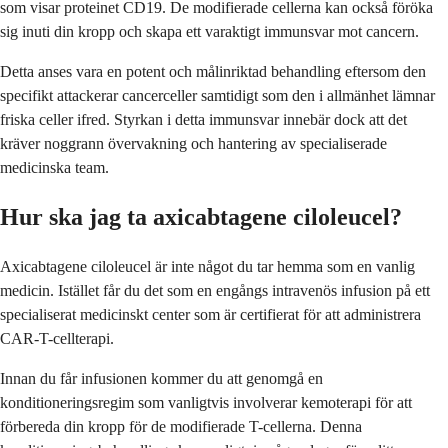
som visar proteinet CD19. De modifierade cellerna kan också föröka
sig inuti din kropp och skapa ett varaktigt immunsvar mot cancern.
Detta anses vara en potent och målinriktad behandling eftersom den
specifikt attackerar cancerceller samtidigt som den i allmänhet lämnar
friska celler ifred. Styrkan i detta immunsvar innebär dock att det
kräver noggrann övervakning och hantering av specialiserade
medicinska team.
Hur ska jag ta axicabtagene ciloleucel?
Axicabtagene ciloleucel är inte något du tar hemma som en vanlig
medicin. Istället får du det som en engångs intravenös infusion på ett
specialiserat medicinskt center som är certifierat för att administrera
CAR-T-cellterapi.
Innan du får infusionen kommer du att genomgå en
konditioneringsregim som vanligtvis involverar kemoterapi för att
förbereda din kropp för de modifierade T-cellerna. Denna