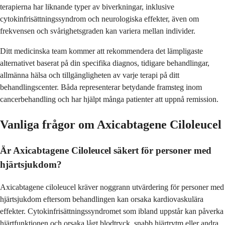
terapierna har liknande typer av biverkningar, inklusive
cytokinfrisättningssyndrom och neurologiska effekter, även om
frekvensen och svårighetsgraden kan variera mellan individer.
Ditt medicinska team kommer att rekommendera det lämpligaste
alternativet baserat på din specifika diagnos, tidigare behandlingar,
allmänna hälsa och tillgängligheten av varje terapi på ditt
behandlingscenter. Båda representerar betydande framsteg inom
cancerbehandling och har hjälpt många patienter att uppnå remission.
Vanliga frågor om Axicabtagene Ciloleucel
Är Axicabtagene Ciloleucel säkert för personer med
hjärtsjukdom?
Axicabtagene ciloleucel kräver noggrann utvärdering för personer med
hjärtsjukdom eftersom behandlingen kan orsaka kardiovaskulära
effekter. Cytokinfrisättningssyndromet som ibland uppstår kan påverka
hjärtfunktionen och orsaka lågt blodtryck, snabb hjärtrytm eller andra