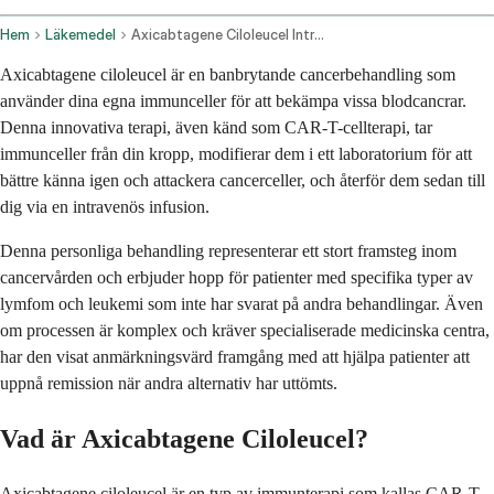
Hem
Läkemedel
Axicabtagene Ciloleucel Intravenous Route
Axicabtagene ciloleucel är en banbrytande cancerbehandling som
använder dina egna immunceller för att bekämpa vissa blodcancrar.
Denna innovativa terapi, även känd som CAR-T-cellterapi, tar
immunceller från din kropp, modifierar dem i ett laboratorium för att
bättre känna igen och attackera cancerceller, och återför dem sedan till
dig via en intravenös infusion.
Denna personliga behandling representerar ett stort framsteg inom
cancervården och erbjuder hopp för patienter med specifika typer av
lymfom och leukemi som inte har svarat på andra behandlingar. Även
om processen är komplex och kräver specialiserade medicinska centra,
har den visat anmärkningsvärd framgång med att hjälpa patienter att
uppnå remission när andra alternativ har uttömts.
Vad är Axicabtagene Ciloleucel?
Axicabtagene ciloleucel är en typ av immunterapi som kallas CAR-T-