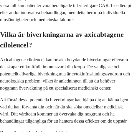
vissa fall kan patienter vara berättigade till ytterligare CAR-T-cellterapi
eller andra innovativa behandlingar, men detta beror på individuella
omständigheter och medicinska faktorer.
Vilka är biverkningarna av axicabtagene
ciloleucel?
Axicabtagene ciloleucel kan orsaka betydande biverkningar eftersom
det skapar ett kraftfullt immunsvar i din kropp. De vanligaste och
potentiellt allvarliga biverkningarna är cytokinfrisättningssyndrom och
neurologiska problem, vilket är anledningen till att du behöver
noggrann övervakning på ett specialiserat medicinskt center.
Att förstå dessa potentiella biverkningar kan hjälpa dig att känna igen
vad du kan förvänta dig och när du ska söka omedelbar medicinsk
vård. Ditt vårdteam kommer att övervaka dig noggrant och ha
behandlingar tillgängliga för att hantera dessa effekter om de uppstår.