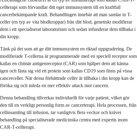
cellterapi som förvandlar ditt eget immunsystem till en kraftfull
cancerbekämpande kraft. Behandlingen innebär att man samlar in T-
celler (en typ av vita blodkroppar) från ditt blod, genetiskt modifierar
dem i ett specialiserat laboratorium och sedan infunderar dem tillbaka i
din kropp.
Tänk på det som att ge ditt immunsystem en riktad uppgradering. De
modifierade T-cellerna är programmerade med en speciell receptor som
kallas en chimär antigenreceptor (CAR) som hjälper dem att känna
igen och fästa sig vid ett protein som kallas CD19 som finns på vissa
cancerceller. När dessa förbättrade celler är tillbaka i din kropp kan de
föröka sig och inleda en mer effektiv attack mot cancern.
Denna behandling tillverkas individuellt för varje patient, vilket gör
den till en verkligt personlig form av cancerterapi. Hela processen, från
cellinsamling till infusion, tar vanligtvis flera veckor och kräver
behandling på specialiserade medicinska centra med expertis inom
CAR-T-cellterapi.