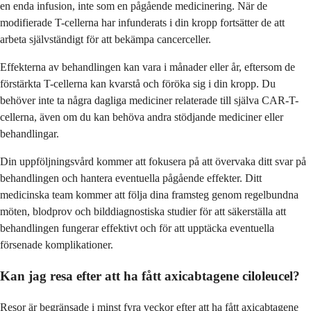
en enda infusion, inte som en pågående medicinering. När de
modifierade T-cellerna har infunderats i din kropp fortsätter de att
arbeta självständigt för att bekämpa cancerceller.
Effekterna av behandlingen kan vara i månader eller år, eftersom de
förstärkta T-cellerna kan kvarstå och föröka sig i din kropp. Du
behöver inte ta några dagliga mediciner relaterade till själva CAR-T-
cellerna, även om du kan behöva andra stödjande mediciner eller
behandlingar.
Din uppföljningsvård kommer att fokusera på att övervaka ditt svar på
behandlingen och hantera eventuella pågående effekter. Ditt
medicinska team kommer att följa dina framsteg genom regelbundna
möten, blodprov och bilddiagnostiska studier för att säkerställa att
behandlingen fungerar effektivt och för att upptäcka eventuella
försenade komplikationer.
Kan jag resa efter att ha fått axicabtagene ciloleucel?
Resor är begränsade i minst fyra veckor efter att ha fått axicabtagene