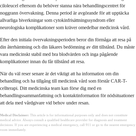
ciloleucel eftersom du behöver stanna nära behandlingscentret för
noggrann övervakning. Denna period är avgörande för att upptäcka
allvarliga biverkningar som cytokinfrisättningssyndrom eller
neurologiska komplikationer som kräver omedelbar medicinsk vård.
Efter den initiala övervakningsperioden beror din förmåga att resa på
din återhämtning och din läkares bedömning av ditt tillstånd. Du måste
vara medicinskt stabil med bra blodvärden och inga pågående
komplikationer innan du får tillstånd att resa.
När du väl reser senare är det viktigt att ha information om din
behandling och ha tillgång till medicinsk vård som förstår CAR-T-
cellterapi. Ditt medicinska team kan förse dig med en
behandlingssammanfattning och kontaktinformation för nödsituationer
att dela med vårdgivare vid behov under resan.
Medical Disclaimer:
This article is for informational purposes only and does not constitute
medical advice. Always consult a qualified healthcare provider for diagnosis and treatment
decisions. If you are experiencing a medical emergency, call 911 or go to the nearest emergency
room immediately.