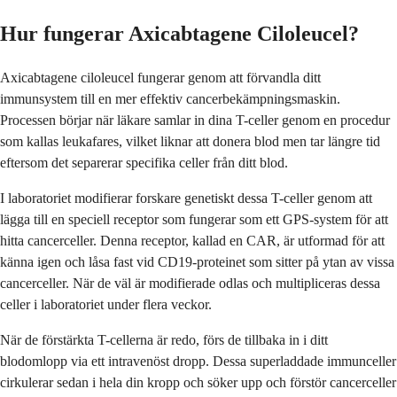
Hur fungerar Axicabtagene Ciloleucel?
Axicabtagene ciloleucel fungerar genom att förvandla ditt
immunsystem till en mer effektiv cancerbekämpningsmaskin.
Processen börjar när läkare samlar in dina T-celler genom en procedur
som kallas leukafares, vilket liknar att donera blod men tar längre tid
eftersom det separerar specifika celler från ditt blod.
I laboratoriet modifierar forskare genetiskt dessa T-celler genom att
lägga till en speciell receptor som fungerar som ett GPS-system för att
hitta cancerceller. Denna receptor, kallad en CAR, är utformad för att
känna igen och låsa fast vid CD19-proteinet som sitter på ytan av vissa
cancerceller. När de väl är modifierade odlas och multipliceras dessa
celler i laboratoriet under flera veckor.
När de förstärkta T-cellerna är redo, förs de tillbaka in i ditt
blodomlopp via ett intravenöst dropp. Dessa superladdade immunceller
cirkulerar sedan i hela din kropp och söker upp och förstör cancerceller