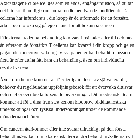
Axicabtagene ciloleucel ges som en enda, engångsinfusion, så du tar
det inte kontinuerligt som andra mediciner. När de modifierade T-
cellerna har infunderats i din kropp är de utformade för att fortsätta
arbeta och föröka sig på egen hand för att bekämpa cancern.
Effekterna av denna behandling kan vara i månader eller till och med
år, eftersom de förstärkta T-cellerna kan kvarstå i din kropp och ge en
pågående cancerövervakning. Vissa patienter har behållit remission i
flera år efter att ha fått bara en behandling, även om individuella
resultat varierar.
Även om du inte kommer att få ytterligare doser av själva terapin,
behöver du regelbundna uppföljningsbesök för att övervaka ditt svar
och se efter eventuella försenade biverkningar. Ditt medicinska team
kommer att följa dina framsteg genom blodprov, bilddiagnostiska
undersökningar och fysiska undersökningar under de kommande
månaderna och åren.
Om cancern återkommer eller inte svarar tillräckligt på den första
behandlingen, kan din läkare diskutera andra behandlingsalternativ. I