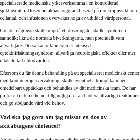
specialiserade medicinska yrkesverksamma i en kontrollerad
sjukhusmiljö. Dosen beräknas noggrant baserat på din kroppsvikt och
cellantal, och infusionen övervakas noga av utbildad vårdpersonal.
Om det någonsin skulle uppstå ett doseringsfel skulle symtomen
sannolikt likna de normala biverkningarna, men potentiellt vara
allvarligare. Dessa kan inkludera mer intensivt
cytokinfrisättningssyndrom, allvarliga neurologiska effekter eller mer
uttalade fall i blodvärden.
Eftersom du får denna behandling på ett specialiserat medicinskt center
med kontinuerlig övervakning, skulle eventuella komplikationer
omedelbart upptäckas och behandlas av ditt medicinska team. De har
protokoll och mediciner tillgängliga för att hantera allvarliga reaktioner
och ge stödjande vård vid behov.
Vad ska jag göra om jag missar en dos av
axicabtagene ciloleucel?
Att missa en dos av axicabtagene ciloleucel är vanligtvis inget problem