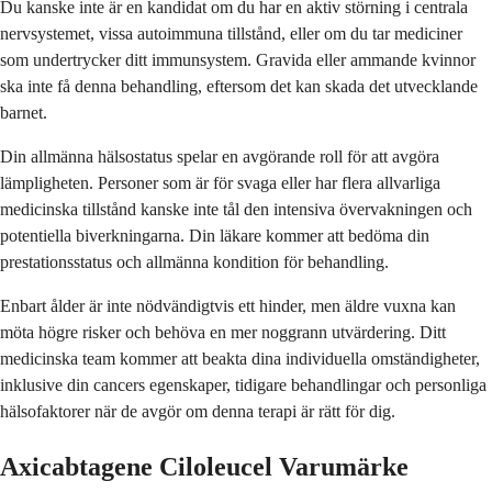
Du kanske inte är en kandidat om du har en aktiv störning i centrala
nervsystemet, vissa autoimmuna tillstånd, eller om du tar mediciner
som undertrycker ditt immunsystem. Gravida eller ammande kvinnor
ska inte få denna behandling, eftersom det kan skada det utvecklande
barnet.
Din allmänna hälsostatus spelar en avgörande roll för att avgöra
lämpligheten. Personer som är för svaga eller har flera allvarliga
medicinska tillstånd kanske inte tål den intensiva övervakningen och
potentiella biverkningarna. Din läkare kommer att bedöma din
prestationsstatus och allmänna kondition för behandling.
Enbart ålder är inte nödvändigtvis ett hinder, men äldre vuxna kan
möta högre risker och behöva en mer noggrann utvärdering. Ditt
medicinska team kommer att beakta dina individuella omständigheter,
inklusive din cancers egenskaper, tidigare behandlingar och personliga
hälsofaktorer när de avgör om denna terapi är rätt för dig.
Axicabtagene Ciloleucel Varumärke