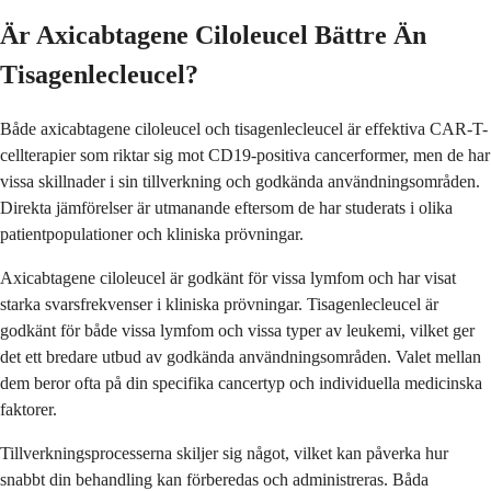
Är Axicabtagene Ciloleucel Bättre Än
Tisagenlecleucel?
Både axicabtagene ciloleucel och tisagenlecleucel är effektiva CAR-T-
cellterapier som riktar sig mot CD19-positiva cancerformer, men de har
vissa skillnader i sin tillverkning och godkända användningsområden.
Direkta jämförelser är utmanande eftersom de har studerats i olika
patientpopulationer och kliniska prövningar.
Axicabtagene ciloleucel är godkänt för vissa lymfom och har visat
starka svarsfrekvenser i kliniska prövningar. Tisagenlecleucel är
godkänt för både vissa lymfom och vissa typer av leukemi, vilket ger
det ett bredare utbud av godkända användningsområden. Valet mellan
dem beror ofta på din specifika cancertyp och individuella medicinska
faktorer.
Tillverkningsprocesserna skiljer sig något, vilket kan påverka hur
snabbt din behandling kan förberedas och administreras. Båda