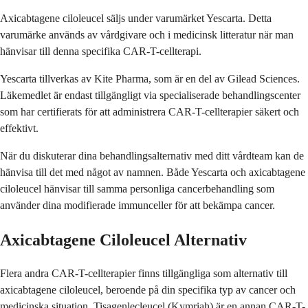
Axicabtagene ciloleucel säljs under varumärket Yescarta. Detta
varumärke används av vårdgivare och i medicinsk litteratur när man
hänvisar till denna specifika CAR-T-cellterapi.
Yescarta tillverkas av Kite Pharma, som är en del av Gilead Sciences.
Läkemedlet är endast tillgängligt via specialiserade behandlingscenter
som har certifierats för att administrera CAR-T-cellterapier säkert och
effektivt.
När du diskuterar dina behandlingsalternativ med ditt vårdteam kan de
hänvisa till det med något av namnen. Både Yescarta och axicabtagene
ciloleucel hänvisar till samma personliga cancerbehandling som
använder dina modifierade immunceller för att bekämpa cancer.
Axicabtagene Ciloleucel Alternativ
Flera andra CAR-T-cellterapier finns tillgängliga som alternativ till
axicabtagene ciloleucel, beroende på din specifika typ av cancer och
medicinska situation. Tisagenlecleucel (Kymriah) är en annan CAR-T-