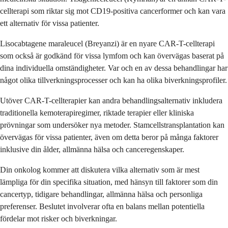
cellterapi som riktar sig mot CD19-positiva cancerformer och kan vara
ett alternativ för vissa patienter.
Lisocabtagene maraleucel (Breyanzi) är en nyare CAR-T-cellterapi
som också är godkänd för vissa lymfom och kan övervägas baserat på
dina individuella omständigheter. Var och en av dessa behandlingar har
något olika tillverkningsprocesser och kan ha olika biverkningsprofiler.
Utöver CAR-T-cellterapier kan andra behandlingsalternativ inkludera
traditionella kemoterapiregimer, riktade terapier eller kliniska
prövningar som undersöker nya metoder. Stamcellstransplantation kan
övervägas för vissa patienter, även om detta beror på många faktorer
inklusive din ålder, allmänna hälsa och canceregenskaper.
Din onkolog kommer att diskutera vilka alternativ som är mest
lämpliga för din specifika situation, med hänsyn till faktorer som din
cancertyp, tidigare behandlingar, allmänna hälsa och personliga
preferenser. Beslutet involverar ofta en balans mellan potentiella
fördelar mot risker och biverkningar.