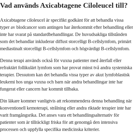
Vad används Axicabtagene Ciloleucel till?
Axicabtagene ciloleucel är specifikt godkänt för att behandla vissa
typer av blodcancer som antingen har återkommit efter behandling eller
inte har svarat på standardbehandlingar. De huvudsakliga tillstånden
som det behandlar inkluderar diffust storcelligt B-cellslymfom, primärt
mediastinalt storcelligt B-cellslymfom och högvärdigt B-cellslymfom.
Denna terapi används också för vuxna patienter med återfall eller
refraktärt follikulärt lymfom som har provat minst två andra systemiska
terapier. Dessutom kan det behandla vissa typer av akut lymfoblastisk
leukemi hos unga vuxna och barn när andra behandlingar inte har
fungerat eller cancern har kommit tillbaka.
Din läkare kommer vanligtvis att rekommendera denna behandling när
konventionell kemoterapi, strålning eller andra riktade terapier inte har
varit framgångsrika. Det anses vara ett behandlingsalternativ för
patienter som är tillräckligt friska för att genomgå den intensiva
processen och uppfylla specifika medicinska kriterier.