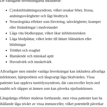
De vanligaste biverkningarna inkluderar:
Cytokinfrisättningssyndrom, vilket orsakar feber, frossa,
andningssvårigheter och lågt blodtryck
Neurologiska effekter som förvirring, talsvårigheter, kramper
eller förändringar i medvetandet
Låga vita blodkroppar, vilket ökar infektionsrisken
Låga blodplättar, vilket leder till lättare blåmärken eller
blödningar
Trötthet och svaghet
Illamående och minskad aptit
Huvudvärk och muskelvärk
Allvarligare men mindre vanliga biverkningar kan inkludera allvarliga
infektioner, hjärtproblem och långvarigt låga blodvärden. Vissa
patienter kan uppleva tumörlyssyndrom, där cancerceller bryts ned
snabbt och släpper ut ämnen som kan påverka njurfunktionen.
Långsiktiga effekter studeras fortfarande, men vissa patienter kan ha
ihållande låga nivåer av vissa immunceller, vilket potentiellt påverkar