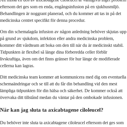
eftersom det ges som en enda, engångsinfusion på en sjukhusmiljö.
Behandlingen är noggrant planerad, och du kommer att tas in på det
medicinska centret specifikt för denna procedur.
Om din schemalagda infusion av någon anledning behöver skjutas upp
på grund av sjukdom, infektion eller andra medicinska problem,
kommer ditt vårdteam att boka om den till när du är medicinskt stabil.
Tidpunkten är flexibel så länge dina förberedda celler förblir
livskraftiga, även om det finns gränser för hur länge de modifierade
cellerna kan lagras.
Ditt medicinska team kommer att kommunicera med dig om eventuella
schemaändringar och se till att du får din behandling vid den mest
lämpliga tidpunkten för din hälsa och säkerhet. De kommer också att
övervaka ditt tillstånd medan du väntar på den ombokade infusionen.
När kan jag sluta ta axicabtagene ciloleucel?
Du behöver inte sluta ta axicabtagene ciloleucel eftersom det ges som