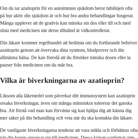
Om du tar azatioprin för en autoimmun sjukdom beror tidslinjen ofta
på hur aktiv din sjukdom är och hur bra andra behandlingar fungerar.
Många upplever att de gradvis kan minska sin dos eller till och med
sluta med medicinen när deras tillstånd är välkontrollerat.
Din läkare kommer regelbundet att bedöma om du fortfarande behöver
azatioprin genom att övervaka dina symtom, blodprover och din
allmänna hälsa. De kan föreslå att du försöker minska dosen eller ta
pauser från medicinen om du mår bra.
Vilka är biverkningarna av azatioprin?
Liksom alla läkemedel som påverkar ditt immunsystem kan azatioprin
orsaka biverkningar, även om många människor tolererar det ganska
bra. Att förstå vad man kan förvänta sig kan hjälpa dig att känna dig
mer säker på din behandling och veta när du ska kontakta din läkare.
De vanligaste biverkningarna tenderar att vara milda och förbättras ofta
när din kropp anpassar sig till medicinen. Dessa kräver vanligtvis inte