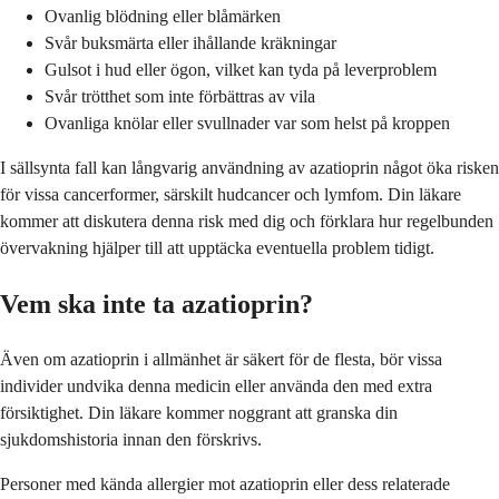
Ovanlig blödning eller blåmärken
Svår buksmärta eller ihållande kräkningar
Gulsot i hud eller ögon, vilket kan tyda på leverproblem
Svår trötthet som inte förbättras av vila
Ovanliga knölar eller svullnader var som helst på kroppen
I sällsynta fall kan långvarig användning av azatioprin något öka risken
för vissa cancerformer, särskilt hudcancer och lymfom. Din läkare
kommer att diskutera denna risk med dig och förklara hur regelbunden
övervakning hjälper till att upptäcka eventuella problem tidigt.
Vem ska inte ta azatioprin?
Även om azatioprin i allmänhet är säkert för de flesta, bör vissa
individer undvika denna medicin eller använda den med extra
försiktighet. Din läkare kommer noggrant att granska din
sjukdomshistoria innan den förskrivs.
Personer med kända allergier mot azatioprin eller dess relaterade