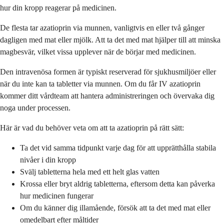
hur din kropp reagerar på medicinen.
De flesta tar azatioprin via munnen, vanligtvis en eller två gånger
dagligen med mat eller mjölk. Att ta det med mat hjälper till att minska
magbesvär, vilket vissa upplever när de börjar med medicinen.
Den intravenösa formen är typiskt reserverad för sjukhusmiljöer eller
när du inte kan ta tabletter via munnen. Om du får IV azatioprin
kommer ditt vårdteam att hantera administreringen och övervaka dig
noga under processen.
Här är vad du behöver veta om att ta azatioprin på rätt sätt:
Ta det vid samma tidpunkt varje dag för att upprätthålla stabila
nivåer i din kropp
Svälj tabletterna hela med ett helt glas vatten
Krossa eller bryt aldrig tabletterna, eftersom detta kan påverka
hur medicinen fungerar
Om du känner dig illamående, försök att ta det med mat eller
omedelbart efter måltider