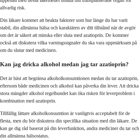
uppehåll med dessa läkemedel utsätta ditt transplanterade organ för
allvarlig risk.
Din läkare kommer att beakta faktorer som hur länge du har varit
stabil, din allmänna hälsa och karaktären av ditt tillstånd när de avgör
om det är säkert att minska eller sluta med azatioprin. De kommer
också att diskutera vilka varningssignaler du ska vara uppmärksam på
om du slutar med medicinen.
Kan jag dricka alkohol medan jag tar azatioprin?
Det är bäst att begränsa alkoholkonsumtionen medan du tar azatioprin,
eftersom både medicinen och alkohol kan påverka din lever. Att dricka
stora mängder alkohol regelbundet kan öka risken för leverproblem i
kombination med azatioprin.
Tillfällig lättare alkoholkonsumtion är vanligtvis acceptabelt för de
flesta, men du bör diskutera din specifika situation med din läkare. De
kan ge dig råd baserat på din leverfunktion, andra mediciner du tar och
din allmänna hälsostatus.