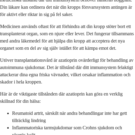
Din läkare kan ordinera det när din kropps försvarssystem antingen är
för aktivt eller riktar in sig på fel saker.
Medicinen används oftast för att förhindra att din kropp stöter bort ett
transplanterat organ, som en njure eller lever. Det fungerar tillsammans
med andra läkemedel för att hjälpa din kropp att acceptera det nya
organet som en del av sig själv istället för att kämpa emot det.
Utöver transplantationsvård är azatioprin ovärderligt för behandling av
autoimmuna sjukdomar. Det är tillstånd där ditt immunsystem felaktigt
attackerar dina egna friska vävnader, vilket orsakar inflammation och
skador i hela kroppen.
Här är de viktigaste tillstånden där azatioprin kan göra en verklig
skillnad för din hälsa:
Reumatoid artrit, särskilt när andra behandlingar inte har gett
tillräcklig lindring
Inflammatoriska tarmsjukdomar som Crohns sjukdom och
ulcerös kolit