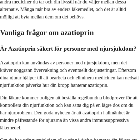
andra mediciner du tar och din livsstil när du väljer mellan dessa
alternativ. Många mår bra av endera läkemedlet, och det är alltid
möjligt att byta mellan dem om det behövs.
Vanliga frågor om azatioprin
Är Azatioprin säkert för personer med njursjukdom?
Azatioprin kan användas av personer med njursjukdom, men det
kräver noggrann övervakning och eventuellt dosjusteringar. Eftersom
dina njurar hjälper till att bearbeta och eliminera medicinen kan nedsatt
njurfunktion påverka hur din kropp hanterar azatioprin.
Din läkare kommer troligen att beställa regelbundna blodprover för att
kontrollera din njurfunktion och kan sätta dig på en lägre dos om du
har njurproblem. Den goda nyheten är att azatioprin i allmänhet är
mindre påfrestande för njurarna än vissa andra immunsuppressiva
läkemedel.