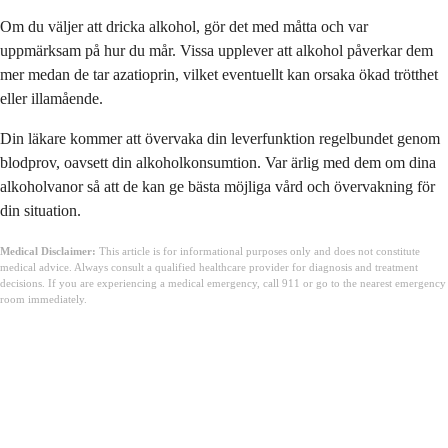
Om du väljer att dricka alkohol, gör det med måtta och var
uppmärksam på hur du mår. Vissa upplever att alkohol påverkar dem
mer medan de tar azatioprin, vilket eventuellt kan orsaka ökad trötthet
eller illamående.
Din läkare kommer att övervaka din leverfunktion regelbundet genom
blodprov, oavsett din alkoholkonsumtion. Var ärlig med dem om dina
alkoholvanor så att de kan ge bästa möjliga vård och övervakning för
din situation.
Medical Disclaimer:
This article is for informational purposes only and does not constitute
medical advice. Always consult a qualified healthcare provider for diagnosis and treatment
decisions. If you are experiencing a medical emergency, call 911 or go to the nearest emergency
room immediately.