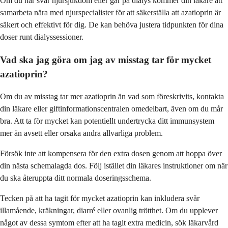
Om du har svår njursjukdom eller går på dialys kommer din läkare att
samarbeta nära med njurspecialister för att säkerställa att azatioprin är
säkert och effektivt för dig. De kan behöva justera tidpunkten för dina
doser runt dialyssessioner.
Vad ska jag göra om jag av misstag tar för mycket
azatioprin?
Om du av misstag tar mer azatioprin än vad som föreskrivits, kontakta
din läkare eller giftinformationscentralen omedelbart, även om du mår
bra. Att ta för mycket kan potentiellt undertrycka ditt immunsystem
mer än avsett eller orsaka andra allvarliga problem.
Försök inte att kompensera för den extra dosen genom att hoppa över
din nästa schemalagda dos. Följ istället din läkares instruktioner om när
du ska återuppta ditt normala doseringsschema.
Tecken på att ha tagit för mycket azatioprin kan inkludera svår
illamående, kräkningar, diarré eller ovanlig trötthet. Om du upplever
något av dessa symtom efter att ha tagit extra medicin, sök läkarvård