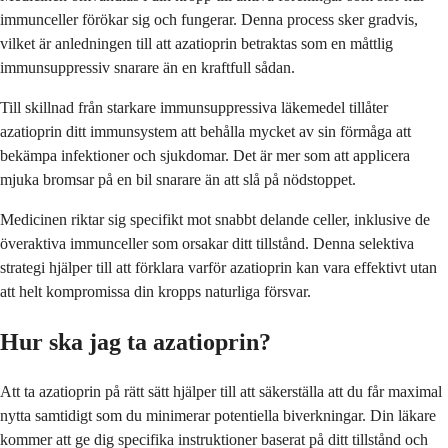
immunceller förökar sig och fungerar. Denna process sker gradvis,
vilket är anledningen till att azatioprin betraktas som en måttlig
immunsuppressiv snarare än en kraftfull sådan.
Till skillnad från starkare immunsuppressiva läkemedel tillåter
azatioprin ditt immunsystem att behålla mycket av sin förmåga att
bekämpa infektioner och sjukdomar. Det är mer som att applicera
mjuka bromsar på en bil snarare än att slå på nödstoppet.
Medicinen riktar sig specifikt mot snabbt delande celler, inklusive de
överaktiva immunceller som orsakar ditt tillstånd. Denna selektiva
strategi hjälper till att förklara varför azatioprin kan vara effektivt utan
att helt kompromissa din kropps naturliga försvar.
Hur ska jag ta azatioprin?
Att ta azatioprin på rätt sätt hjälper till att säkerställa att du får maximal
nytta samtidigt som du minimerar potentiella biverkningar. Din läkare
kommer att ge dig specifika instruktioner baserat på ditt tillstånd och