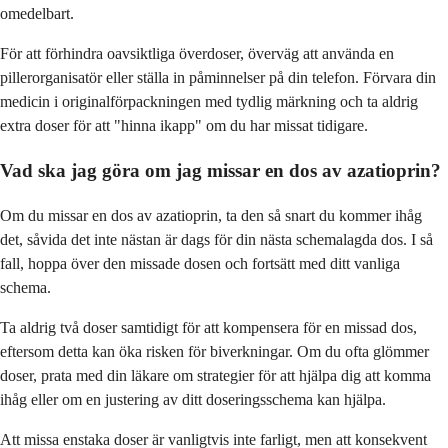
omedelbart.
För att förhindra oavsiktliga överdoser, överväg att använda en
pillerorganisatör eller ställa in påminnelser på din telefon. Förvara din
medicin i originalförpackningen med tydlig märkning och ta aldrig
extra doser för att "hinna ikapp" om du har missat tidigare.
Vad ska jag göra om jag missar en dos av azatioprin?
Om du missar en dos av azatioprin, ta den så snart du kommer ihåg
det, såvida det inte nästan är dags för din nästa schemalagda dos. I så
fall, hoppa över den missade dosen och fortsätt med ditt vanliga
schema.
Ta aldrig två doser samtidigt för att kompensera för en missad dos,
eftersom detta kan öka risken för biverkningar. Om du ofta glömmer
doser, prata med din läkare om strategier för att hjälpa dig att komma
ihåg eller om en justering av ditt doseringsschema kan hjälpa.
Att missa enstaka doser är vanligtvis inte farligt, men att konsekvent