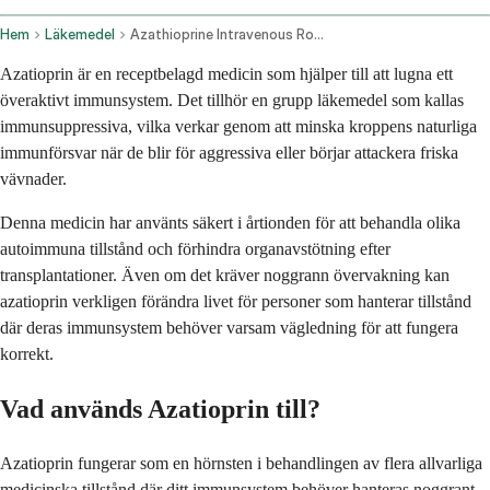
Hem
Läkemedel
Azathioprine Intravenous Route
Azatioprin är en receptbelagd medicin som hjälper till att lugna ett
överaktivt immunsystem. Det tillhör en grupp läkemedel som kallas
immunsuppressiva, vilka verkar genom att minska kroppens naturliga
immunförsvar när de blir för aggressiva eller börjar attackera friska
vävnader.
Denna medicin har använts säkert i årtionden för att behandla olika
autoimmuna tillstånd och förhindra organavstötning efter
transplantationer. Även om det kräver noggrann övervakning kan
azatioprin verkligen förändra livet för personer som hanterar tillstånd
där deras immunsystem behöver varsam vägledning för att fungera
korrekt.
Vad används Azatioprin till?
Azatioprin fungerar som en hörnsten i behandlingen av flera allvarliga
medicinska tillstånd där ditt immunsystem behöver hanteras noggrant.