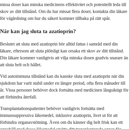
missa doser kan minska medicinens effektivitet och potentiellt leda till
skov av ditt tillstånd. Om du har missat flera doser, kontakta din läkare
för vägledning om hur du säkert kommer tillbaka på rätt spår.
När kan jag sluta ta azatioprin?
Beslutet att sluta med azatioprin bör alltid fattas i samråd med din
läkare, eftersom att sluta plötsligt kan orsaka ett skov av ditt tillstånd.
Din läkare kommer vanligtvis att vilja minska dosen gradvis snarare än
att sluta helt och hållet.
Vid autoimmuna tillstånd kan du kanske sluta med azatioprin när din
sjukdom har varit stabil under en längre period, ofta flera månader till
år. Vissa personer behöver dock fortsätta med medicinen långsiktigt för
att förhindra återfall.
Transplantationspatienter behöver vanligtvis fortsätta med
immunsuppressiva läkemedel, inklusive azatioprin, livet ut för att
förhindra organavstötning. Även om du känner dig helt frisk kan ett