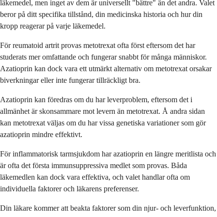
läkemedel, men inget av dem är universellt "bättre" än det andra. Valet
beror på ditt specifika tillstånd, din medicinska historia och hur din
kropp reagerar på varje läkemedel.
För reumatoid artrit provas metotrexat ofta först eftersom det har
studerats mer omfattande och fungerar snabbt för många människor.
Azatioprin kan dock vara ett utmärkt alternativ om metotrexat orsakar
biverkningar eller inte fungerar tillräckligt bra.
Azatioprin kan föredras om du har leverproblem, eftersom det i
allmänhet är skonsammare mot levern än metotrexat. Å andra sidan
kan metotrexat väljas om du har vissa genetiska variationer som gör
azatioprin mindre effektivt.
För inflammatorisk tarmsjukdom har azatioprin en längre meritlista och
är ofta det första immunsuppressiva medlet som provas. Båda
läkemedlen kan dock vara effektiva, och valet handlar ofta om
individuella faktorer och läkarens preferenser.
Din läkare kommer att beakta faktorer som din njur- och leverfunktion,