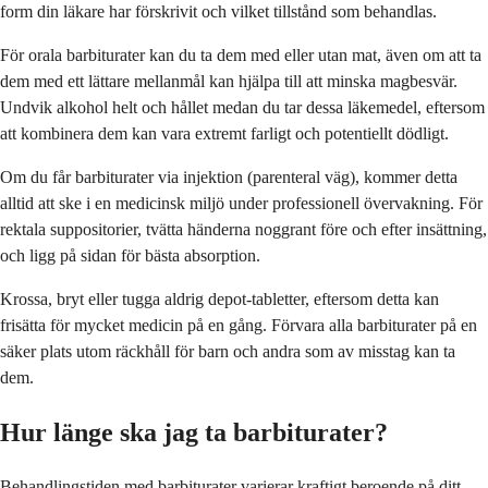
form din läkare har förskrivit och vilket tillstånd som behandlas.
För orala barbiturater kan du ta dem med eller utan mat, även om att ta
dem med ett lättare mellanmål kan hjälpa till att minska magbesvär.
Undvik alkohol helt och hållet medan du tar dessa läkemedel, eftersom
att kombinera dem kan vara extremt farligt och potentiellt dödligt.
Om du får barbiturater via injektion (parenteral väg), kommer detta
alltid att ske i en medicinsk miljö under professionell övervakning. För
rektala suppositorier, tvätta händerna noggrant före och efter insättning,
och ligg på sidan för bästa absorption.
Krossa, bryt eller tugga aldrig depot-tabletter, eftersom detta kan
frisätta för mycket medicin på en gång. Förvara alla barbiturater på en
säker plats utom räckhåll för barn och andra som av misstag kan ta
dem.
Hur länge ska jag ta barbiturater?
Behandlingstiden med barbiturater varierar kraftigt beroende på ditt