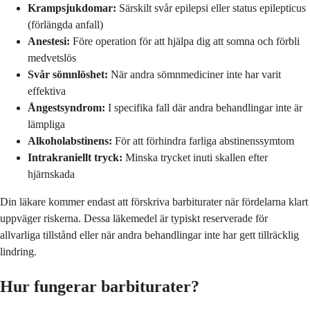
Krampsjukdomar:
Särskilt svår epilepsi eller status epilepticus
(förlängda anfall)
Anestesi:
Före operation för att hjälpa dig att somna och förbli
medvetslös
Svår sömnlöshet:
När andra sömnmediciner inte har varit
effektiva
Ångestsyndrom:
I specifika fall där andra behandlingar inte är
lämpliga
Alkoholabstinens:
För att förhindra farliga abstinenssymtom
Intrakraniellt tryck:
Minska trycket inuti skallen efter
hjärnskada
Din läkare kommer endast att förskriva barbiturater när fördelarna klart
uppväger riskerna. Dessa läkemedel är typiskt reserverade för
allvarliga tillstånd eller när andra behandlingar inte har gett tillräcklig
lindring.
Hur fungerar barbiturater?