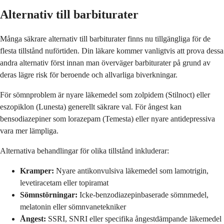
Alternativ till barbiturater
Många säkrare alternativ till barbiturater finns nu tillgängliga för de
flesta tillstånd nuförtiden. Din läkare kommer vanligtvis att prova dessa
andra alternativ först innan man överväger barbiturater på grund av
deras lägre risk för beroende och allvarliga biverkningar.
För sömnproblem är nyare läkemedel som zolpidem (Stilnoct) eller
eszopiklon (Lunesta) generellt säkrare val. För ångest kan
bensodiazepiner som lorazepam (Temesta) eller nyare antidepressiva
vara mer lämpliga.
Alternativa behandlingar för olika tillstånd inkluderar:
Kramper:
Nyare antikonvulsiva läkemedel som lamotrigin,
levetiracetam eller topiramat
Sömnstörningar:
Icke-benzodiazepinbaserade sömnmedel,
melatonin eller sömnvanetekniker
Ångest:
SSRI, SNRI eller specifika ångestdämpande läkemedel