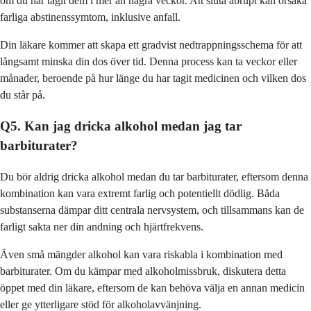
om du har tagit dem i mer än några veckor. Att sluta abrupt kan orsaka
farliga abstinenssymtom, inklusive anfall.
Din läkare kommer att skapa ett gradvist nedtrappningsschema för att
långsamt minska din dos över tid. Denna process kan ta veckor eller
månader, beroende på hur länge du har tagit medicinen och vilken dos
du står på.
Q5. Kan jag dricka alkohol medan jag tar
barbiturater?
Du bör aldrig dricka alkohol medan du tar barbiturater, eftersom denna
kombination kan vara extremt farlig och potentiellt dödlig. Båda
substanserna dämpar ditt centrala nervsystem, och tillsammans kan de
farligt sakta ner din andning och hjärtfrekvens.
Även små mängder alkohol kan vara riskabla i kombination med
barbiturater. Om du kämpar med alkoholmissbruk, diskutera detta
öppet med din läkare, eftersom de kan behöva välja en annan medicin
eller ge ytterligare stöd för alkoholavvänjning.