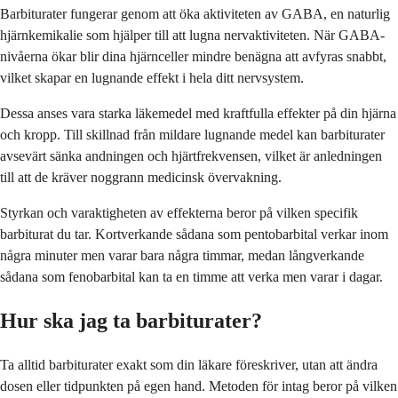
Barbiturater fungerar genom att öka aktiviteten av GABA, en naturlig
hjärnkemikalie som hjälper till att lugna nervaktiviteten. När GABA-
nivåerna ökar blir dina hjärnceller mindre benägna att avfyras snabbt,
vilket skapar en lugnande effekt i hela ditt nervsystem.
Dessa anses vara starka läkemedel med kraftfulla effekter på din hjärna
och kropp. Till skillnad från mildare lugnande medel kan barbiturater
avsevärt sänka andningen och hjärtfrekvensen, vilket är anledningen
till att de kräver noggrann medicinsk övervakning.
Styrkan och varaktigheten av effekterna beror på vilken specifik
barbiturat du tar. Kortverkande sådana som pentobarbital verkar inom
några minuter men varar bara några timmar, medan långverkande
sådana som fenobarbital kan ta en timme att verka men varar i dagar.
Hur ska jag ta barbiturater?
Ta alltid barbiturater exakt som din läkare föreskriver, utan att ändra
dosen eller tidpunkten på egen hand. Metoden för intag beror på vilken