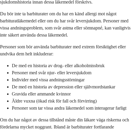
sjukdomshistoria innan dessa läkemedel förskrivs.
Du bör inte ta barbiturater om du har en känd allergi mot något
barbituratläkemedel eller om du har svår leversjukdom. Personer med
vissa andningsproblem, som svår astma eller sömnapné, kan vanligtvis
inte säkert använda dessa läkemedel.
Personer som bör använda barbiturater med extrem försiktighet eller
undvika dem helt inkluderar:
De med en historia av drog- eller alkoholmissbruk
Personer med svår njur- eller leversjukdom
Individer med vissa andningsstörningar
De med en historia av depression eller självmordstankar
Gravida eller ammande kvinnor
Äldre vuxna (ökad risk för fall och förvirring)
Personer som tar vissa andra läkemedel som interagerar farligt
Om du har något av dessa tillstånd måste din läkare väga riskerna och
fördelarna mycket noggrant. Ibland är barbiturater fortfarande