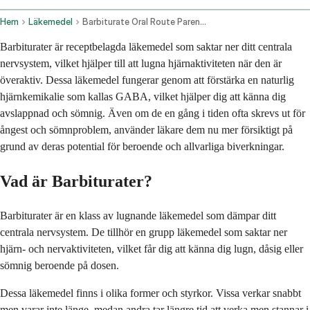
Hem
Läkemedel
Barbiturate Oral Route Parenteral Route Rectal Route
Barbiturater är receptbelagda läkemedel som saktar ner ditt centrala
nervsystem, vilket hjälper till att lugna hjärnaktiviteten när den är
överaktiv. Dessa läkemedel fungerar genom att förstärka en naturlig
hjärnkemikalie som kallas GABA, vilket hjälper dig att känna dig
avslappnad och sömnig. Även om de en gång i tiden ofta skrevs ut för
ångest och sömnproblem, använder läkare dem nu mer försiktigt på
grund av deras potential för beroende och allvarliga biverkningar.
Vad är Barbiturater?
Barbiturater är en klass av lugnande läkemedel som dämpar ditt
centrala nervsystem. De tillhör en grupp läkemedel som saktar ner
hjärn- och nervaktiviteten, vilket får dig att känna dig lugn, dåsig eller
sömnig beroende på dosen.
Dessa läkemedel finns i olika former och styrkor. Vissa verkar snabbt
men varar inte länge, medan andra tar längre tid att verka men stannar i