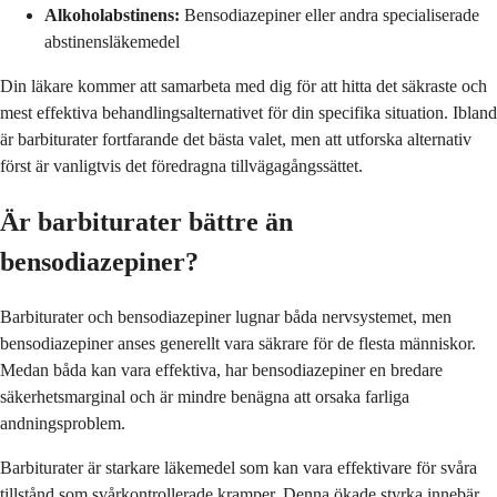
Alkoholabstinens:
Bensodiazepiner eller andra specialiserade
abstinensläkemedel
Din läkare kommer att samarbeta med dig för att hitta det säkraste och
mest effektiva behandlingsalternativet för din specifika situation. Ibland
är barbiturater fortfarande det bästa valet, men att utforska alternativ
först är vanligtvis det föredragna tillvägagångssättet.
Är barbiturater bättre än
bensodiazepiner?
Barbiturater och bensodiazepiner lugnar båda nervsystemet, men
bensodiazepiner anses generellt vara säkrare för de flesta människor.
Medan båda kan vara effektiva, har bensodiazepiner en bredare
säkerhetsmarginal och är mindre benägna att orsaka farliga
andningsproblem.
Barbiturater är starkare läkemedel som kan vara effektivare för svåra
tillstånd som svårkontrollerade kramper. Denna ökade styrka innebär