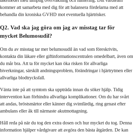
läkemedel med lämplig övervakning och hantering. Ditt vårdteam
kommer att samarbeta med dig för att balansera fördelarna med att
behandla din kroniska GVHD mot eventuella hjärtrisker.
Q2. Vad ska jag göra om jag av misstag tar för
mycket Belumosudil?
Om du av misstag tar mer belumosudil än vad som föreskrivits,
kontakta din läkare eller giftinformationscentralen omedelbart, även om
du mår bra. Att ta för mycket kan öka risken för allvarliga
biverkningar, särskilt andningsproblem, förändringar i hjärtrytmen eller
allvarliga blodtrycksfall.
Vänta inte på att symtom ska uppträda innan du söker hjälp. Tidig
intervention kan förhindra allvarliga komplikationer. Om du har svårt
att andas, bröstsmärtor eller känner dig svimfärdig, ring genast efter
ambulans eller åk till närmaste akutmottagning.
Håll reda på när du tog den extra dosen och hur mycket du tog. Denna
information hjälper vårdgivare att avgöra den bästa åtgärden. De kan