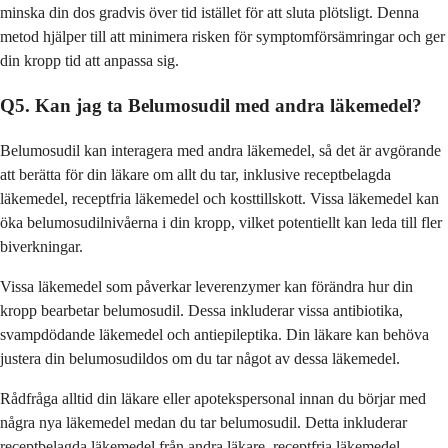
minska din dos gradvis över tid istället för att sluta plötsligt. Denna
metod hjälper till att minimera risken för symptomförsämringar och ger
din kropp tid att anpassa sig.
Q5. Kan jag ta Belumosudil med andra läkemedel?
Belumosudil kan interagera med andra läkemedel, så det är avgörande
att berätta för din läkare om allt du tar, inklusive receptbelagda
läkemedel, receptfria läkemedel och kosttillskott. Vissa läkemedel kan
öka belumosudilnivåerna i din kropp, vilket potentiellt kan leda till fler
biverkningar.
Vissa läkemedel som påverkar leverenzymer kan förändra hur din
kropp bearbetar belumosudil. Dessa inkluderar vissa antibiotika,
svampdödande läkemedel och antiepileptika. Din läkare kan behöva
justera din belumosudildos om du tar något av dessa läkemedel.
Rådfråga alltid din läkare eller apotekspersonal innan du börjar med
några nya läkemedel medan du tar belumosudil. Detta inkluderar
receptbelagda läkemedel från andra läkare, receptfria läkemedel,