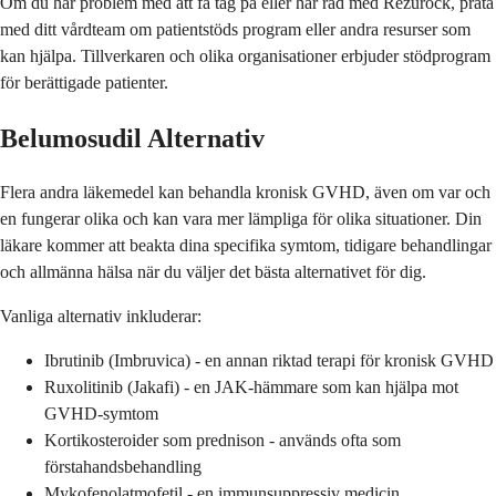
Om du har problem med att få tag på eller har råd med Rezurock, prata
med ditt vårdteam om patientstöds program eller andra resurser som
kan hjälpa. Tillverkaren och olika organisationer erbjuder stödprogram
för berättigade patienter.
Belumosudil Alternativ
Flera andra läkemedel kan behandla kronisk GVHD, även om var och
en fungerar olika och kan vara mer lämpliga för olika situationer. Din
läkare kommer att beakta dina specifika symtom, tidigare behandlingar
och allmänna hälsa när du väljer det bästa alternativet för dig.
Vanliga alternativ inkluderar:
Ibrutinib (Imbruvica) - en annan riktad terapi för kronisk GVHD
Ruxolitinib (Jakafi) - en JAK-hämmare som kan hjälpa mot
GVHD-symtom
Kortikosteroider som prednison - används ofta som
förstahandsbehandling
Mykofenolatmofetil - en immunsuppressiv medicin