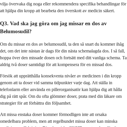
vilja övervaka dig noga eller rekommendera specifika behandlingar för
att hjälpa din kropp att bearbeta den överskott av medicin säkert.
Q3. Vad ska jag göra om jag missar en dos av
Belumosudil?
Om du missar en dos av belumosudil, ta den så snart du kommer ihåg
det, om det inte nästan är dags för din nästa schemalagda dos. I så fall,
hoppa över den missade dosen och fortsätt med ditt vanliga schema. Ta
aldrig två doser samtidigt för att kompensera för en missad dos.
Försök att upprätthålla konsekventa nivåer av medicinen i din kropp
genom att ta doser vid samma tidpunkter varje dag. Att ställa in
telefonlarm eller använda en pillerorganisatör kan hjälpa dig att hålla
dig på rätt spår. Om du ofta glömmer doser, prata med din läkare om
strategier för att förbättra din följsamhet.
Att missa enstaka doser kommer förmodligen inte att orsaka
omedelbara problem, men att regelbundet missa doser kan minska