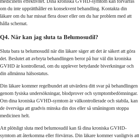
medicinens effektivitet. Dina kroniska GVHD-symtom kan förvärras
om du inte upprätthåller en konsekvent behandling. Kontakta din
läkare om du har missat flera doser eller om du har problem med att
hålla schemat.
Q4. När kan jag sluta ta Belumosudil?
Sluta bara ta belumosudil när din läkare säger att det är säkert att göra
det. Beslutet att avbryta behandlingen beror på hur väl din kroniska
GVHD är kontrollerad, om du upplever betydande biverkningar och
din allmänna hälsostatus.
Din läkare kommer regelbundet att utvärdera ditt svar på behandlingen
genom fysiska undersökningar, blodprover och symptombedömningar.
Om dina kroniska GVHD-symtom är välkontrollerade och stabila, kan
de överväga att gradvis minska din dos eller så småningom stoppa
medicinen helt.
Att plötsligt sluta med belumosudil kan få dina kroniska GVHD-
symtom att återkomma eller förvärras. Din läkare kommer vanligtvis att