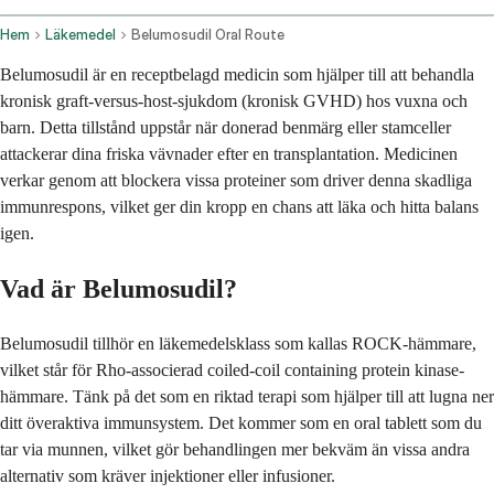
Hem
Läkemedel
Belumosudil Oral Route
Belumosudil är en receptbelagd medicin som hjälper till att behandla
kronisk graft-versus-host-sjukdom (kronisk GVHD) hos vuxna och
barn. Detta tillstånd uppstår när donerad benmärg eller stamceller
attackerar dina friska vävnader efter en transplantation. Medicinen
verkar genom att blockera vissa proteiner som driver denna skadliga
immunrespons, vilket ger din kropp en chans att läka och hitta balans
igen.
Vad är Belumosudil?
Belumosudil tillhör en läkemedelsklass som kallas ROCK-hämmare,
vilket står för Rho-associerad coiled-coil containing protein kinase-
hämmare. Tänk på det som en riktad terapi som hjälper till att lugna ner
ditt överaktiva immunsystem. Det kommer som en oral tablett som du
tar via munnen, vilket gör behandlingen mer bekväm än vissa andra
alternativ som kräver injektioner eller infusioner.