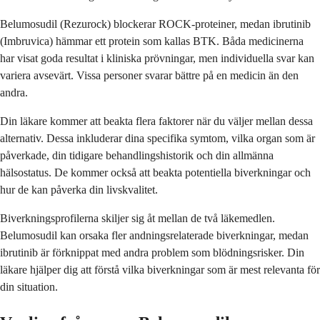
Belumosudil (Rezurock) blockerar ROCK-proteiner, medan ibrutinib
(Imbruvica) hämmar ett protein som kallas BTK. Båda medicinerna
har visat goda resultat i kliniska prövningar, men individuella svar kan
variera avsevärt. Vissa personer svarar bättre på en medicin än den
andra.
Din läkare kommer att beakta flera faktorer när du väljer mellan dessa
alternativ. Dessa inkluderar dina specifika symtom, vilka organ som är
påverkade, din tidigare behandlingshistorik och din allmänna
hälsostatus. De kommer också att beakta potentiella biverkningar och
hur de kan påverka din livskvalitet.
Biverkningsprofilerna skiljer sig åt mellan de två läkemedlen.
Belumosudil kan orsaka fler andningsrelaterade biverkningar, medan
ibrutinib är förknippat med andra problem som blödningsrisker. Din
läkare hjälper dig att förstå vilka biverkningar som är mest relevanta för
din situation.