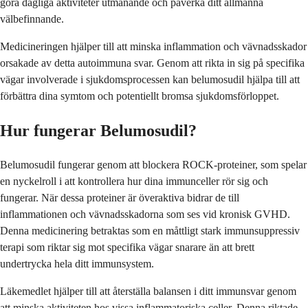
göra dagliga aktiviteter utmanande och påverka ditt allmänna
välbefinnande.
Medicineringen hjälper till att minska inflammation och vävnadsskador
orsakade av detta autoimmuna svar. Genom att rikta in sig på specifika
vägar involverade i sjukdomsprocessen kan belumosudil hjälpa till att
förbättra dina symtom och potentiellt bromsa sjukdomsförloppet.
Hur fungerar Belumosudil?
Belumosudil fungerar genom att blockera ROCK-proteiner, som spelar
en nyckelroll i att kontrollera hur dina immunceller rör sig och
fungerar. När dessa proteiner är överaktiva bidrar de till
inflammationen och vävnadsskadorna som ses vid kronisk GVHD.
Denna medicinering betraktas som en måttligt stark immunsuppressiv
terapi som riktar sig mot specifika vägar snarare än att brett
undertrycka hela ditt immunsystem.
Läkemedlet hjälper till att återställa balansen i ditt immunsvar genom
att minska aktiviteten hos vissa inflammatoriska celler. Denna riktade