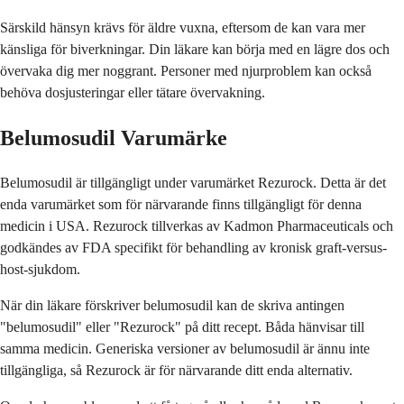
Särskild hänsyn krävs för äldre vuxna, eftersom de kan vara mer
känsliga för biverkningar. Din läkare kan börja med en lägre dos och
övervaka dig mer noggrant. Personer med njurproblem kan också
behöva dosjusteringar eller tätare övervakning.
Belumosudil Varumärke
Belumosudil är tillgängligt under varumärket Rezurock. Detta är det
enda varumärket som för närvarande finns tillgängligt för denna
medicin i USA. Rezurock tillverkas av Kadmon Pharmaceuticals och
godkändes av FDA specifikt för behandling av kronisk graft-versus-
host-sjukdom.
När din läkare förskriver belumosudil kan de skriva antingen
"belumosudil" eller "Rezurock" på ditt recept. Båda hänvisar till
samma medicin. Generiska versioner av belumosudil är ännu inte
tillgängliga, så Rezurock är för närvarande ditt enda alternativ.