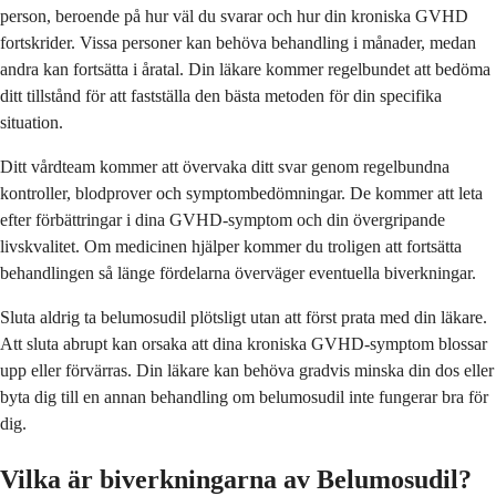
person, beroende på hur väl du svarar och hur din kroniska GVHD
fortskrider. Vissa personer kan behöva behandling i månader, medan
andra kan fortsätta i åratal. Din läkare kommer regelbundet att bedöma
ditt tillstånd för att fastställa den bästa metoden för din specifika
situation.
Ditt vårdteam kommer att övervaka ditt svar genom regelbundna
kontroller, blodprover och symptombedömningar. De kommer att leta
efter förbättringar i dina GVHD-symptom och din övergripande
livskvalitet. Om medicinen hjälper kommer du troligen att fortsätta
behandlingen så länge fördelarna överväger eventuella biverkningar.
Sluta aldrig ta belumosudil plötsligt utan att först prata med din läkare.
Att sluta abrupt kan orsaka att dina kroniska GVHD-symptom blossar
upp eller förvärras. Din läkare kan behöva gradvis minska din dos eller
byta dig till en annan behandling om belumosudil inte fungerar bra för
dig.
Vilka är biverkningarna av Belumosudil?