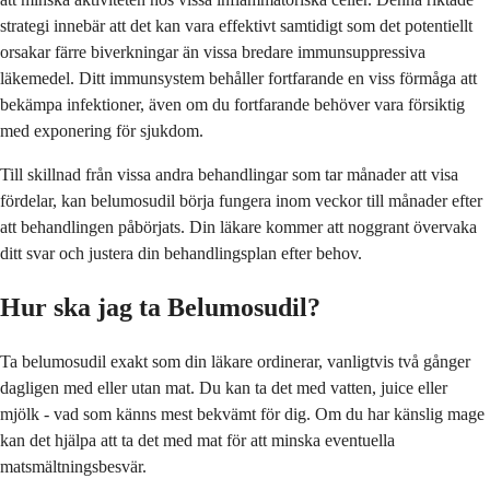
strategi innebär att det kan vara effektivt samtidigt som det potentiellt
orsakar färre biverkningar än vissa bredare immunsuppressiva
läkemedel. Ditt immunsystem behåller fortfarande en viss förmåga att
bekämpa infektioner, även om du fortfarande behöver vara försiktig
med exponering för sjukdom.
Till skillnad från vissa andra behandlingar som tar månader att visa
fördelar, kan belumosudil börja fungera inom veckor till månader efter
att behandlingen påbörjats. Din läkare kommer att noggrant övervaka
ditt svar och justera din behandlingsplan efter behov.
Hur ska jag ta Belumosudil?
Ta belumosudil exakt som din läkare ordinerar, vanligtvis två gånger
dagligen med eller utan mat. Du kan ta det med vatten, juice eller
mjölk - vad som känns mest bekvämt för dig. Om du har känslig mage
kan det hjälpa att ta det med mat för att minska eventuella
matsmältningsbesvär.