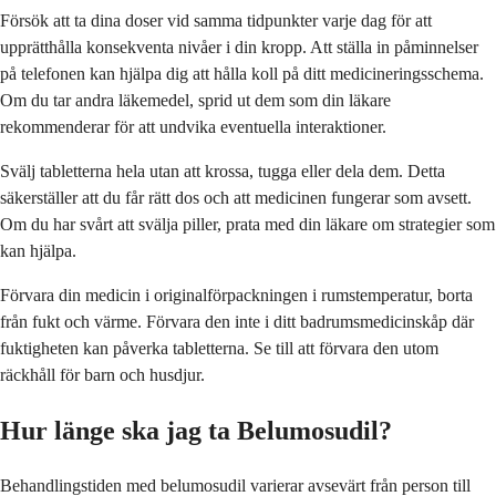
Försök att ta dina doser vid samma tidpunkter varje dag för att
upprätthålla konsekventa nivåer i din kropp. Att ställa in påminnelser
på telefonen kan hjälpa dig att hålla koll på ditt medicineringsschema.
Om du tar andra läkemedel, sprid ut dem som din läkare
rekommenderar för att undvika eventuella interaktioner.
Svälj tabletterna hela utan att krossa, tugga eller dela dem. Detta
säkerställer att du får rätt dos och att medicinen fungerar som avsett.
Om du har svårt att svälja piller, prata med din läkare om strategier som
kan hjälpa.
Förvara din medicin i originalförpackningen i rumstemperatur, borta
från fukt och värme. Förvara den inte i ditt badrumsmedicinskåp där
fuktigheten kan påverka tabletterna. Se till att förvara den utom
räckhåll för barn och husdjur.
Hur länge ska jag ta Belumosudil?
Behandlingstiden med belumosudil varierar avsevärt från person till