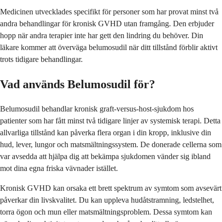
Medicinen utvecklades specifikt för personer som har provat minst två
andra behandlingar för kronisk GVHD utan framgång. Den erbjuder
hopp när andra terapier inte har gett den lindring du behöver. Din
läkare kommer att överväga belumosudil när ditt tillstånd förblir aktivt
trots tidigare behandlingar.
Vad används Belumosudil för?
Belumosudil behandlar kronisk graft-versus-host-sjukdom hos
patienter som har fått minst två tidigare linjer av systemisk terapi. Detta
allvarliga tillstånd kan påverka flera organ i din kropp, inklusive din
hud, lever, lungor och matsmältningssystem. De donerade cellerna som
var avsedda att hjälpa dig att bekämpa sjukdomen vänder sig ibland
mot dina egna friska vävnader istället.
Kronisk GVHD kan orsaka ett brett spektrum av symtom som avsevärt
påverkar din livskvalitet. Du kan uppleva hudåtstramning, ledstelhet,
torra ögon och mun eller matsmältningsproblem. Dessa symtom kan