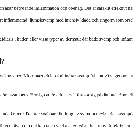
kar betydande inflammation och obehag. Det är särskilt effektivt när 
rt inflammerad, ljumsksvamp med intensiv klåda och ringorm som orsakar
didiasis i huden eller vissa typer av dermatit där både svamp och inf
l?
a mekanismer. Klotrimazoldelen förhindrar svamp från att växa genom 
 störa svampens förmåga att överleva och föröka sig på din hud. Samtid
ande krämer. Det ger snabbare lindring av symtom medan den svampdödan
lingen, även om det kan ta en vecka eller två att helt rensa infektionen