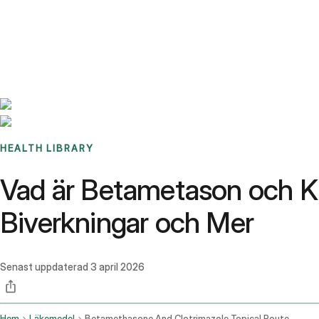
Benchmarks
Stories
FAQ
Sign up / Log in
HEALTH LIBRARY
Vad är Betametason och Kl
Biverkningar och Mer
Senast uppdaterad
3 april 2026
Hem
Läkemedel
Betamethasone And Clotrimazole Topical Route