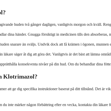
ol?
mgivande huden två gånger dagligen, vanligtvis morgon och kväll. Reng
ndlar dina händer. Gnugga försiktigt in medicinen tills den absorberas
huden snarare än sväljs. Undvik dock att få krämen i ögonen, munnen e
äkare säger åt dig att göra det. Vanligtvis är det bäst att lämna området
upprätthålla konsekventa nivåer på din hud. Om du behandlar dina fötter,
h Klotrimazol?
r att ge dig specifika instruktioner baserat på ditt tillstånd. Det är vik
 du inte märker någon förbättring efter en vecka, kontakta din läkare 