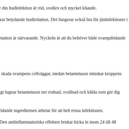
din hudinfektion är röd, svullen och mycket kliande.
 betydande hudirritation. Det fungerar också bra för jästinfektioner i
lammation är närvarande. Nyckeln är att du behöver både svampdödande
att skada svampens cellväggar, medan betametason minskar kroppens
igt lugnar betametason ner rodnad, svullnad och klåda som gör dig
de ingrediensen arbetar för att helt rensa infektionen.
. Den antiinflammatoriska effekten brukar kicka in inom 24 till 48