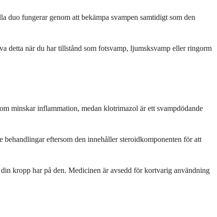
ulla duo fungerar genom att bekämpa svampen samtidigt som den
a detta när du har tillstånd som fotsvamp, ljumsksvamp eller ringorm
d som minskar inflammation, medan klotrimazol är ett svampdödande
 behandlingar eftersom den innehåller steroidkomponenten för att
et din kropp har på den. Medicinen är avsedd för kortvarig användning