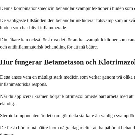
Denna kombinationsmedicin behandlar svampinfektioner i huden som orsa
De vanligaste tillstånden den behandlar inkluderar fotsvamp som är svå
huden som har blivit inflammerade.
Din läkare kan också förskriva det för andra svampinfektioner som can
och antiinflammatorisk behandling för att må bättre.
Hur fungerar Betametason och Klotrimazo
Detta anses vara en måttligt stark medicin som verkar genom två olik
inflammatoriska respons.
När du applicerar krämen börjar klotrimazol omedelbart arbeta med att
eländig.
Steroidkomponenten är det som gör detta starkare än vanliga svampdöd
De flesta börjar må bättre inom några dagar efter att ha påbörjat behand
timmar.