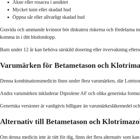
Akne eller rosacea i ansiktet
Mycket tunn eller skadad hud
Öppna sår eller allvarligt skadad hud
Gravida och ammande kvinnor bör diskutera riskerna och fördelarna me
komma in i ditt blodomlopp.
Barn under 12 år kan behöva särskild dosering eller övervakning efter
Varumärken för Betametason och Klotrima
Denna kombinationsmedicin finns under flera varumärken, där Lotrisone
Andra varumärken inkluderar Diprolene AF och olika generiska formuler
Generiska versioner är vanligtvis billigare än varumärkesläkemedel och är
Alternativ till Betametason och Klotrimazo
Om denna medicin inte är rätt för dig, finns det flera alternativ som