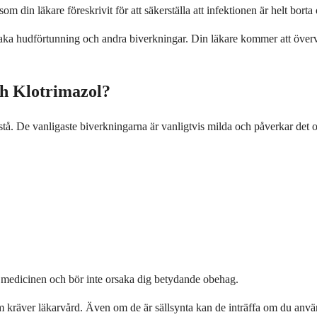
om din läkare föreskrivit för att säkerställa att infektionen är helt bort
aka hudförtunning och andra biverkningar. Din läkare kommer att överva
ch Klotrimazol?
pstå. De vanligaste biverkningarna är vanligtvis milda och påverkar det
d medicinen och bör inte orsaka dig betydande obehag.
m kräver läkarvård. Även om de är sällsynta kan de inträffa om du anvä