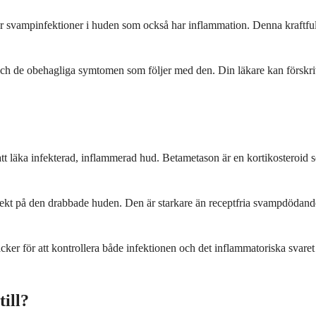
r svampinfektioner i huden som också har inflammation. Denna kraftf
ch de obehagliga symtomen som följer med den. Din läkare kan förskriv
tt läka infekterad, inflammerad hud. Betametason är en kortikosteroi
kt på den drabbade huden. Den är starkare än receptfria svampdödande
cker för att kontrollera både infektionen och det inflammatoriska svar
ill?