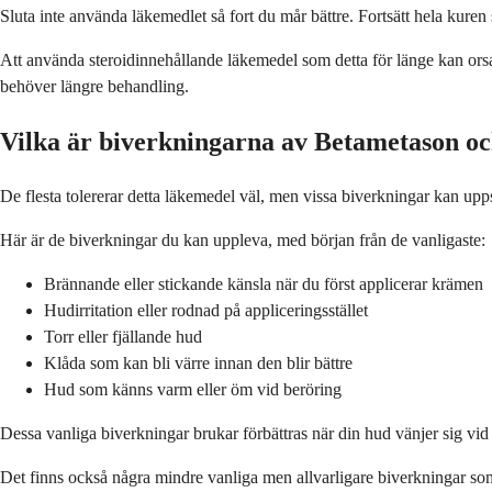
Sluta inte använda läkemedlet så fort du mår bättre. Fortsätt hela kuren s
Att använda steroidinnehållande läkemedel som detta för länge kan ors
behöver längre behandling.
Vilka är biverkningarna av Betametason o
De flesta tolererar detta läkemedel väl, men vissa biverkningar kan up
Här är de biverkningar du kan uppleva, med början från de vanligaste:
Brännande eller stickande känsla när du först applicerar krämen
Hudirritation eller rodnad på appliceringsstället
Torr eller fjällande hud
Klåda som kan bli värre innan den blir bättre
Hud som känns varm eller öm vid beröring
Dessa vanliga biverkningar brukar förbättras när din hud vänjer sig vi
Det finns också några mindre vanliga men allvarligare biverkningar so