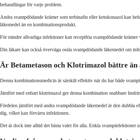
behandlingar för varje problem.
Andra svampdödande krämer som terbinafin eller ketokonazol kan behan
läkemedel än en kombinationsprodukt.
För mindre allvarliga infektioner kan receptfria svampdödande krämer v
Din läkare kan också överväga orala svampdödande läkemedel om infektio
Är Betametason och Klotrimazol bättre ä
Denna kombinationsmedicin är särskilt effektiv när du har både svamp
Jämfört med enbart klotrimazol ger denna kombination snabbare lindrin
Fördelen jämfört med andra svampdödande läkemedel är den dubbla effe
dig, vilket kan förvärra infektionen.
Det är dock inte alltid det bästa valet för alla. Enkla svampinfektio