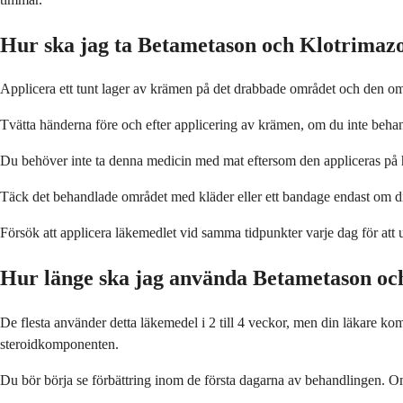
Hur ska jag ta Betametason och Klotrimaz
Applicera ett tunt lager av krämen på det drabbade området och den o
Tvätta händerna före och efter applicering av krämen, om du inte beha
Du behöver inte ta denna medicin med mat eftersom den appliceras på 
Täck det behandlade området med kläder eller ett bandage endast om din l
Försök att applicera läkemedlet vid samma tidpunkter varje dag för att 
Hur länge ska jag använda Betametason oc
De flesta använder detta läkemedel i 2 till 4 veckor, men din läkare komme
steroidkomponenten.
Du bör börja se förbättring inom de första dagarna av behandlingen. Om