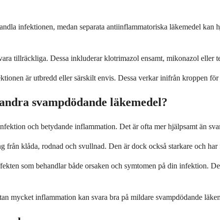
dla infektionen, medan separata antiinflammatoriska läkemedel kan hjä
ara tillräckliga. Dessa inkluderar klotrimazol ensamt, mikonazol eller 
nen är utbredd eller särskilt envis. Dessa verkar inifrån kroppen för a
n andra svampdödande läkemedel?
infektion och betydande inflammation. Det är ofta mer hjälpsamt än s
g från klåda, rodnad och svullnad. Den är dock också starkare och har 
kten som behandlar både orsaken och symtomen på din infektion. Detta 
ner utan mycket inflammation kan svara bra på mildare svampdödande läk