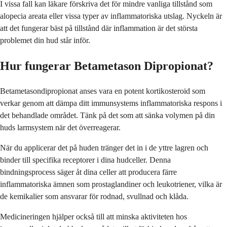
I vissa fall kan läkare förskriva det för mindre vanliga tillstånd som
alopecia areata eller vissa typer av inflammatoriska utslag. Nyckeln är
att det fungerar bäst på tillstånd där inflammation är det största
problemet din hud står inför.
Hur fungerar Betametason Dipropionat?
Betametasondipropionat anses vara en potent kortikosteroid som
verkar genom att dämpa ditt immunsystems inflammatoriska respons i
det behandlade området. Tänk på det som att sänka volymen på din
huds larmsystem när det överreagerar.
När du applicerar det på huden tränger det in i de yttre lagren och
binder till specifika receptorer i dina hudceller. Denna
bindningsprocess säger åt dina celler att producera färre
inflammatoriska ämnen som prostaglandiner och leukotriener, vilka är
de kemikalier som ansvarar för rodnad, svullnad och klåda.
Medicineringen hjälper också till att minska aktiviteten hos