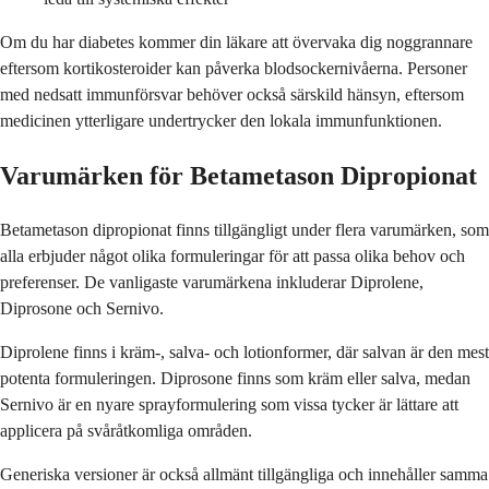
Om du har diabetes kommer din läkare att övervaka dig noggrannare
eftersom kortikosteroider kan påverka blodsockernivåerna. Personer
med nedsatt immunförsvar behöver också särskild hänsyn, eftersom
medicinen ytterligare undertrycker den lokala immunfunktionen.
Varumärken för Betametason Dipropionat
Betametason dipropionat finns tillgängligt under flera varumärken, som
alla erbjuder något olika formuleringar för att passa olika behov och
preferenser. De vanligaste varumärkena inkluderar Diprolene,
Diprosone och Sernivo.
Diprolene finns i kräm-, salva- och lotionformer, där salvan är den mest
potenta formuleringen. Diprosone finns som kräm eller salva, medan
Sernivo är en nyare sprayformulering som vissa tycker är lättare att
applicera på svåråtkomliga områden.
Generiska versioner är också allmänt tillgängliga och innehåller samma