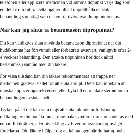
telefonen eller applicera medicinen vid samma tidpunkt varje dag som
en del av din rutin. Detta hjälper till att upprätthålla en stabil
behandling samtidigt som risken för överanvändning minimeras.
När kan jag sluta ta betametason dipropionat?
Du kan vanligtvis sluta använda betametason dipropionat när din
hudåkomma har försvunnit eller förbättrats avsevärt, vanligtvis efter 2-
4 veckors behandling. Den exakta tidpunkten bör dock alltid
bestämmas i samråd med din läkare.
För vissa tillstånd kan din läkare rekommendera att trappa ner
medicinen gradvis istället för att sluta abrupt. Detta kan innebära att
minska appliceringsfrekvensen eller byta till en mildare steroid innan
behandlingen avslutas helt.
Tecken på att det kan vara dags att sluta inkluderar fullständig
utläkning av din hudåkomma, minimala symtom som kan hanteras med
enbart fuktkrämer, eller utveckling av biverkningar som uppväger
fördelarna. Din läkare hjälper dig att känna igen när du har uppnått