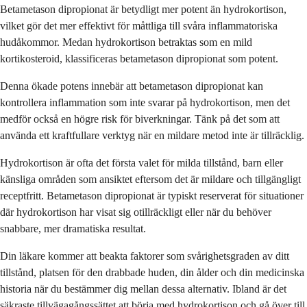
Betametason dipropionat är betydligt mer potent än hydrokortison,
vilket gör det mer effektivt för måttliga till svåra inflammatoriska
hudåkommor. Medan hydrokortison betraktas som en mild
kortikosteroid, klassificeras betametason dipropionat som potent.
Denna ökade potens innebär att betametason dipropionat kan
kontrollera inflammation som inte svarar på hydrokortison, men det
medför också en högre risk för biverkningar. Tänk på det som att
använda ett kraftfullare verktyg när en mildare metod inte är tillräcklig.
Hydrokortison är ofta det första valet för milda tillstånd, barn eller
känsliga områden som ansiktet eftersom det är mildare och tillgängligt
receptfritt. Betametason dipropionat är typiskt reserverat för situationer
där hydrokortison har visat sig otillräckligt eller när du behöver
snabbare, mer dramatiska resultat.
Din läkare kommer att beakta faktorer som svårighetsgraden av ditt
tillstånd, platsen för den drabbade huden, din ålder och din medicinska
historia när du bestämmer dig mellan dessa alternativ. Ibland är det
säkraste tillvägagångssättet att börja med hydrokortison och gå över till