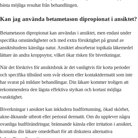
bästa möjliga resultat från behandlingen.
Kan jag använda betametason dipropionat i ansiktet?
Betametason dipropionat kan användas i ansiktet, men endast under
specifika omständigheter och med extra försiktighet på grund av
ansiktshudens känsliga natur. Ansiktet absorberar topikala läkemedel
lättare än andra kroppsytor, vilket ökar risken för biverkningar.
När det förskrivs för ansiktsbruk är det vanligtvis för korta perioder
och specifika tillstånd som svår eksem eller kontaktdermatit som inte
har svarat på mildare behandlingar. Din läkare kommer troligen att
rekommendera den lägsta effektiva styrkan och kortast möjliga
varaktighet.
Biverkningar i ansiktet kan inkludera hudförtunning, ökad skörhet,
akne-liknande utbrott eller perioral dermatit. Om du upplever några
ovanliga hudförändringar, brännande känsla eller irritation i ansiktet,
kontakta din läkare omedelbart för att diskutera alternativa