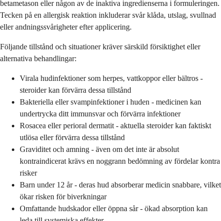
betametason eller någon av de inaktiva ingredienserna i formuleringen.
Tecken på en allergisk reaktion inkluderar svår klåda, utslag, svullnad
eller andningssvårigheter efter applicering.
Följande tillstånd och situationer kräver särskild försiktighet eller
alternativa behandlingar:
Virala hudinfektioner som herpes, vattkoppor eller bältros -
steroider kan förvärra dessa tillstånd
Bakteriella eller svampinfektioner i huden - medicinen kan
undertrycka ditt immunsvar och förvärra infektioner
Rosacea eller perioral dermatit - aktuella steroider kan faktiskt
utlösa eller förvärra dessa tillstånd
Graviditet och amning - även om det inte är absolut
kontraindicerat krävs en noggrann bedömning av fördelar kontra
risker
Barn under 12 år - deras hud absorberar medicin snabbare, vilket
ökar risken för biverkningar
Omfattande hudskador eller öppna sår - ökad absorption kan
leda till systemiska effekter