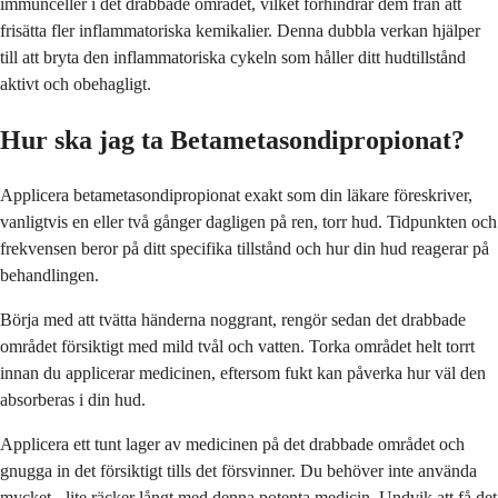
immunceller i det drabbade området, vilket förhindrar dem från att
frisätta fler inflammatoriska kemikalier. Denna dubbla verkan hjälper
till att bryta den inflammatoriska cykeln som håller ditt hudtillstånd
aktivt och obehagligt.
Hur ska jag ta Betametasondipropionat?
Applicera betametasondipropionat exakt som din läkare föreskriver,
vanligtvis en eller två gånger dagligen på ren, torr hud. Tidpunkten och
frekvensen beror på ditt specifika tillstånd och hur din hud reagerar på
behandlingen.
Börja med att tvätta händerna noggrant, rengör sedan det drabbade
området försiktigt med mild tvål och vatten. Torka området helt torrt
innan du applicerar medicinen, eftersom fukt kan påverka hur väl den
absorberas i din hud.
Applicera ett tunt lager av medicinen på det drabbade området och
gnugga in det försiktigt tills det försvinner. Du behöver inte använda
mycket - lite räcker långt med denna potenta medicin. Undvik att få det