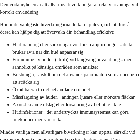
Den goda nyheten är att allvarliga biverkningar är relativt ovanliga vid
korrekt användning.
Här är de vanligaste biverkningarna du kan uppleva, och att förstå
dessa kan hjälpa dig att övervaka din behandling effektivt:
Hudbränning eller stickningar vid första appliceringen - detta
brukar avta när din hud anpassar sig
Förtunning av huden (atrofi) vid långvarig användning - mer
sannolikt på känsliga områden som ansiktet
Bristningar, särskilt om det används på områden som är benägna
att sträcka sig
Ökad hårväxt i det behandlade området
Missfärgning av huden - antingen ljusare eller mörkare fläckar
Akne-liknande utslag eller försämring av befintlig akne
Hudinfektioner - det undertryckta immunsystemet kan göra
infektioner mer sannolika
Mindre vanliga men allvarligare biverkningar kan uppstå, särskilt vid
överanvändning eller användning på stora hudområden. Dessa