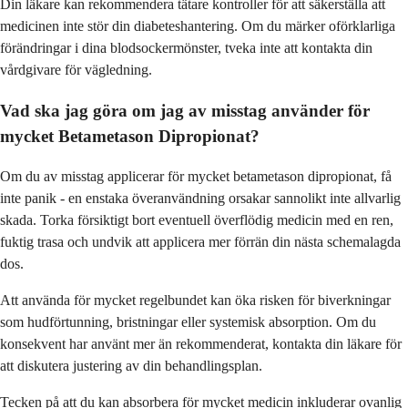
Din läkare kan rekommendera tätare kontroller för att säkerställa att
medicinen inte stör din diabeteshantering. Om du märker oförklarliga
förändringar i dina blodsockermönster, tveka inte att kontakta din
vårdgivare för vägledning.
Vad ska jag göra om jag av misstag använder för
mycket Betametason Dipropionat?
Om du av misstag applicerar för mycket betametason dipropionat, få
inte panik - en enstaka överanvändning orsakar sannolikt inte allvarlig
skada. Torka försiktigt bort eventuell överflödig medicin med en ren,
fuktig trasa och undvik att applicera mer förrän din nästa schemalagda
dos.
Att använda för mycket regelbundet kan öka risken för biverkningar
som hudförtunning, bristningar eller systemisk absorption. Om du
konsekvent har använt mer än rekommenderat, kontakta din läkare för
att diskutera justering av din behandlingsplan.
Tecken på att du kan absorbera för mycket medicin inkluderar ovanlig