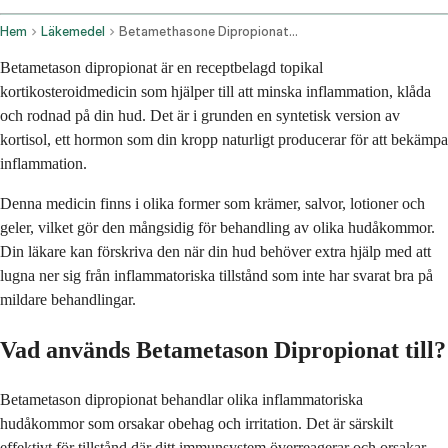
Hem
Läkemedel
Betamethasone Dipropionate Topical Application Route
Betametason dipropionat är en receptbelagd topikal
kortikosteroidmedicin som hjälper till att minska inflammation, klåda
och rodnad på din hud. Det är i grunden en syntetisk version av
kortisol, ett hormon som din kropp naturligt producerar för att bekämpa
inflammation.
Denna medicin finns i olika former som krämer, salvor, lotioner och
geler, vilket gör den mångsidig för behandling av olika hudåkommor.
Din läkare kan förskriva den när din hud behöver extra hjälp med att
lugna ner sig från inflammatoriska tillstånd som inte har svarat bra på
mildare behandlingar.
Vad används Betametason Dipropionat till?
Betametason dipropionat behandlar olika inflammatoriska
hudåkommor som orsakar obehag och irritation. Det är särskilt
effektivt för tillstånd där ditt immunsystem överreagerar och orsakar