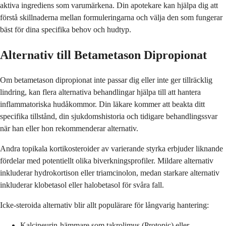
aktiva ingrediens som varumärkena. Din apotekare kan hjälpa dig att
förstå skillnaderna mellan formuleringarna och välja den som fungerar
bäst för dina specifika behov och hudtyp.
Alternativ till Betametason Dipropionat
Om betametason dipropionat inte passar dig eller inte ger tillräcklig
lindring, kan flera alternativa behandlingar hjälpa till att hantera
inflammatoriska hudåkommor. Din läkare kommer att beakta ditt
specifika tillstånd, din sjukdomshistoria och tidigare behandlingssvar
när han eller hon rekommenderar alternativ.
Andra topikala kortikosteroider av varierande styrka erbjuder liknande
fördelar med potentiellt olika biverkningsprofiler. Mildare alternativ
inkluderar hydrokortison eller triamcinolon, medan starkare alternativ
inkluderar klobetasol eller halobetasol för svåra fall.
Icke-steroida alternativ blir allt populärare för långvarig hantering:
Kalcineurin-hämmare som takrolimus (Protopic) eller