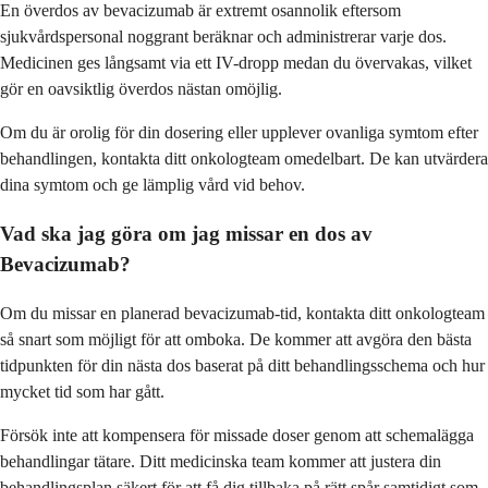
En överdos av bevacizumab är extremt osannolik eftersom
sjukvårdspersonal noggrant beräknar och administrerar varje dos.
Medicinen ges långsamt via ett IV-dropp medan du övervakas, vilket
gör en oavsiktlig överdos nästan omöjlig.
Om du är orolig för din dosering eller upplever ovanliga symtom efter
behandlingen, kontakta ditt onkologteam omedelbart. De kan utvärdera
dina symtom och ge lämplig vård vid behov.
Vad ska jag göra om jag missar en dos av
Bevacizumab?
Om du missar en planerad bevacizumab-tid, kontakta ditt onkologteam
så snart som möjligt för att omboka. De kommer att avgöra den bästa
tidpunkten för din nästa dos baserat på ditt behandlingsschema och hur
mycket tid som har gått.
Försök inte att kompensera för missade doser genom att schemalägga
behandlingar tätare. Ditt medicinska team kommer att justera din
behandlingsplan säkert för att få dig tillbaka på rätt spår samtidigt som