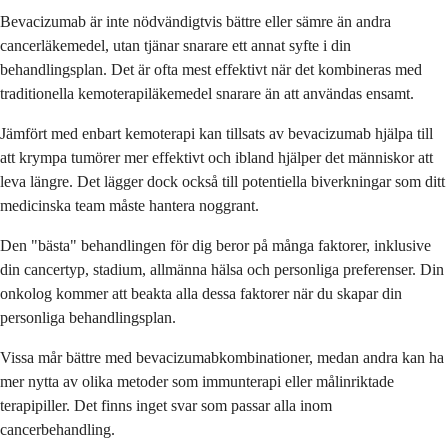
Bevacizumab är inte nödvändigtvis bättre eller sämre än andra
cancerläkemedel, utan tjänar snarare ett annat syfte i din
behandlingsplan. Det är ofta mest effektivt när det kombineras med
traditionella kemoterapiläkemedel snarare än att användas ensamt.
Jämfört med enbart kemoterapi kan tillsats av bevacizumab hjälpa till
att krympa tumörer mer effektivt och ibland hjälper det människor att
leva längre. Det lägger dock också till potentiella biverkningar som ditt
medicinska team måste hantera noggrant.
Den "bästa" behandlingen för dig beror på många faktorer, inklusive
din cancertyp, stadium, allmänna hälsa och personliga preferenser. Din
onkolog kommer att beakta alla dessa faktorer när du skapar din
personliga behandlingsplan.
Vissa mår bättre med bevacizumabkombinationer, medan andra kan ha
mer nytta av olika metoder som immunterapi eller målinriktade
terapipiller. Det finns inget svar som passar alla inom
cancerbehandling.