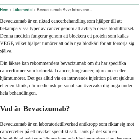
Hem
Läkemedel
Bevacizumab Bvzr Intravenous Route
Bevacizumab är en riktad cancerbehandling som hjälper till att
bekämpa vissa typer av cancer genom att avbryta deras blodtillförsel.
Denna medicin fungerar genom att blockera ett protein som kallas
VEGF, vilket hjälper tumörer att odla nya blodkärl för att försörja sig
själva.
Din läkare kan rekommendera bevacizumab om du har specifika
cancerformer som kolorektal cancer, lungcancer, njurcancer eller
hjärntumörer. Det ges alltid via en intravenös injektion på ett sjukhus
eller en klinik, där medicinsk personal kan övervaka dig noga under
hela behandlingen.
Vad är Bevacizumab?
Bevacizumab är en laboratorietillverkad antikropp som riktar sig mot
cancerceller på ett mycket specifikt sätt. Tänk på det som en
högutbildad vakt som känner igen och blockerar vissa signaler som