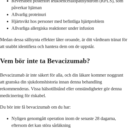
Reversibelt posteriort leukoencefalopatisyndrom (RPLS), som
påverkar hjärnan
Allvarlig proteinuri
Hjärtsvikt hos personer med befintliga hjärtproblem
Allvarliga allergiska reaktioner under infusion
Medan dessa sällsynta effekter låter oroande, är ditt vårdteam tränat för
att snabbt identifiera och hantera dem om de uppstår.
Vem bör inte ta Bevacizumab?
Bevacizumab är inte säkert för alla, och din läkare kommer noggrant
att granska din sjukdomshistoria innan denna behandling
rekommenderas. Vissa hälsotillstånd eller omständigheter gör denna
medicinering för riskabel.
Du bör inte få bevacizumab om du har:
Nyligen genomgått operation inom de senaste 28 dagarna,
eftersom det kan störa sårläkning