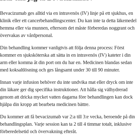
Bevacizumab ges alltid via en intravenös (IV) linje på ett sjukhus, en
klinik eller ett cancerbehandlingscenter. Du kan inte ta detta läkemedel
hemma eller via munnen, eftersom det måste förberedas noggrant och
övervakas av vårdpersonal.
Din behandling kommer vanligtvis att följa denna process: Först
kommer en sjuksköterska att sätta in en intravenös (IV) kateter i din
arm eller komma åt din port om du har en. Medicinen blandas sedan
med koksaltlösning och ges långsamt under 30 till 90 minuter.
Innan varje infusion behöver du inte undvika mat eller dryck om inte
din läkare ger dig specifika instruktioner. Att hålla sig välhydrerad
genom att dricka mycket vatten dagarna före behandlingen kan dock
hjälpa din kropp att bearbeta medicinen bättre.
Du kommer att få bevacizumab var 2:a till 3:e vecka, beroende på din
behandlingsplan. Varje session kan ta 2 till 4 timmar totalt, inklusive
förberedelsetid och övervakning efteråt.