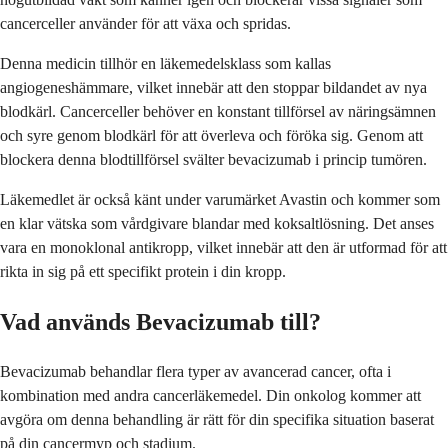
cancerceller använder för att växa och spridas.
Denna medicin tillhör en läkemedelsklass som kallas
angiogeneshämmare, vilket innebär att den stoppar bildandet av nya
blodkärl. Cancerceller behöver en konstant tillförsel av näringsämnen
och syre genom blodkärl för att överleva och föröka sig. Genom att
blockera denna blodtillförsel svälter bevacizumab i princip tumören.
Läkemedlet är också känt under varumärket Avastin och kommer som
en klar vätska som vårdgivare blandar med koksaltlösning. Det anses
vara en monoklonal antikropp, vilket innebär att den är utformad för att
rikta in sig på ett specifikt protein i din kropp.
Vad används Bevacizumab till?
Bevacizumab behandlar flera typer av avancerad cancer, ofta i
kombination med andra cancerläkemedel. Din onkolog kommer att
avgöra om denna behandling är rätt för din specifika situation baserat
på din cancermyp och stadium.