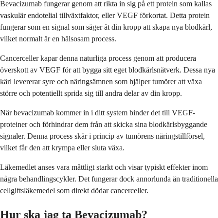
Bevacizumab fungerar genom att rikta in sig på ett protein som kallas
vaskulär endotelial tillväxtfaktor, eller VEGF förkortat. Detta protein
fungerar som en signal som säger åt din kropp att skapa nya blodkärl,
vilket normalt är en hälsosam process.
Cancerceller kapar denna naturliga process genom att producera
överskott av VEGF för att bygga sitt eget blodkärlsnätverk. Dessa nya
kärl levererar syre och näringsämnen som hjälper tumörer att växa
större och potentiellt sprida sig till andra delar av din kropp.
När bevacizumab kommer in i ditt system binder det till VEGF-
proteiner och förhindrar dem från att skicka sina blodkärlsbyggande
signaler. Denna process skär i princip av tumörens näringstillförsel,
vilket får den att krympa eller sluta växa.
Läkemedlet anses vara måttligt starkt och visar typiskt effekter inom
några behandlingscykler. Det fungerar dock annorlunda än traditionella
cellgiftsläkemedel som direkt dödar cancerceller.
Hur ska jag ta Bevacizumab?