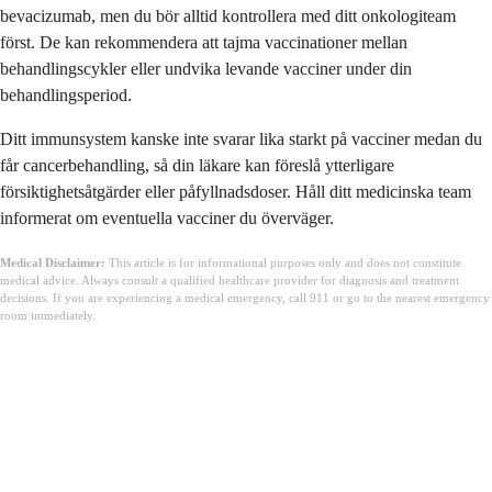
bevacizumab, men du bör alltid kontrollera med ditt onkologiteam
först. De kan rekommendera att tajma vaccinationer mellan
behandlingscykler eller undvika levande vacciner under din
behandlingsperiod.
Ditt immunsystem kanske inte svarar lika starkt på vacciner medan du
får cancerbehandling, så din läkare kan föreslå ytterligare
försiktighetsåtgärder eller påfyllnadsdoser. Håll ditt medicinska team
informerat om eventuella vacciner du överväger.
Medical Disclaimer:
This article is for informational purposes only and does not constitute
medical advice. Always consult a qualified healthcare provider for diagnosis and treatment
decisions. If you are experiencing a medical emergency, call 911 or go to the nearest emergency
room immediately.