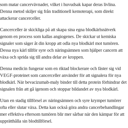
som matar cancervävnader, vilket i huvudsak kapar deras livlina.
Denna metod skiljer sig från traditionell kemoterapi, som direkt
attackerar cancerceller.
Cancerceller är skickliga på att skapa sina egna blodkärlsnätverk
genom en process som kallas angiogenes. De skickar ut kemiska
signaler som säger åt din kropp att odla nya blodkärl mot tumören.
Dessa nya kärl tillför syre och näringsämnen som hjälper cancern att
växa och sprida sig till andra delar av kroppen.
Denna medicin fungerar som en riktad blockerare och fäster sig vid
VEGF-proteinet som cancerceller använder för att signalera för nya
blodkärl. När bevacizumab-maly binder till detta protein förhindrar det
signalen från att gå igenom och stoppar bildandet av nya blodkärl.
Utan en stadig tillförsel av näringsämnen och syre krymper tumörer
ofta eller slutar växa. Detta kan också göra andra cancerbehandlingar
mer effektiva eftersom tumören blir mer sårbar när den kämpar för att
upprätthålla sin blodtillförsel.