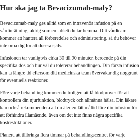
Hur ska jag ta Bevacizumab-maly?
Bevacizumab-maly ges alltid som en intravenös infusion på en
vårdinrättning, aldrig som en tablett du tar hemma. Ditt vårdteam
kommer att hantera all förberedelse och administrering, så du behöver
inte oroa dig för att dosera själv.
Infusionen tar vanligtvis cirka 30 till 90 minuter, beroende på din
specifika dos och hur väl du tolererar behandlingen. Din första infusion
kan ta längre tid eftersom ditt medicinska team övervakar dig noggrant
för eventuella reaktioner.
Före varje behandling kommer du troligen att få blodprover för att
kontrollera din njurfunktion, blodtryck och allmänna hälsa. Din läkare
kan också rekommendera att du äter en lätt måltid före din infusion för
att förhindra illamående, även om det inte finns några specifika
kostrestriktioner.
Planera att tillbringa flera timmar på behandlingscentret för varje