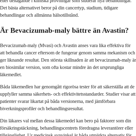
eller deltagande i kliniska prövningar som studerar nya behandlingar.
Det bästa alternativet beror på din cancertyp, stadium, tidigare
behandlingar och allmänna hälsotillstånd.
Är Bevacizumab-maly bättre än Avastin?
Bevacizumab-maly (Mvasi) och Avastin anses vara lika effektiva för
att behandla cancer eftersom de fungerar genom samma mekanism och
ger liknande resultat. Den största skillnaden är att bevacizumab-maly är
en biosimilar version, som ofta kostar mindre än det ursprungliga
läkemedlet.
Båda läkemedlen har genomgått rigorösa tester för att säkerställa att de
uppfyller samma säkerhets- och effektivitetsstandarder. Studier visar att
patienter svarar likartat på båda versionerna, med jämförbara
biverkningsprofiler och behandlingsresultat.
Din läkares val mellan dessa läkemedel kan bero på faktorer som din
försäkringstäckning, behandlingscentrets föredragna leverantörer eller
tillgänglighet. Ur medicinsk synvinkel är båda utmärkta alternativ för