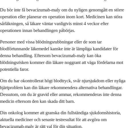
Du bör inte få bevacizumab-maly om du nyligen genomgått en större
operation eller planerar en operation inom kort. Medicinen kan störa
sårläkningen, så läkare väntar vanligtvis minst 4 veckor efter
operationen innan behandlingen påbörjas.
Personer med vissa blödningsrubbningar eller de som tar
blodförtunnande läkemedel kanske inte är lämpliga kandidater för
denna behandling. Eftersom bevacizumab-maly kan öka
blödningsrisken kommer din läkare noggrant att väga fördelarna mot
potentiella faror.
Om du har okontrollerat högt blodtryck, svår njursjukdom eller nyliga
hjärtproblem kan din läkare rekommendera alternativa behandlingar.
Dessutom, om du är gravid eller ammar, rekommenderas inte denna
medicin eftersom den kan skada ditt barn.
Din onkolog kommer att granska din fullständiga sjukdomshistoria,
aktuella mediciner och senaste testresultat för att avgöra om
bevacizumab-maly är rätt val för din situation.