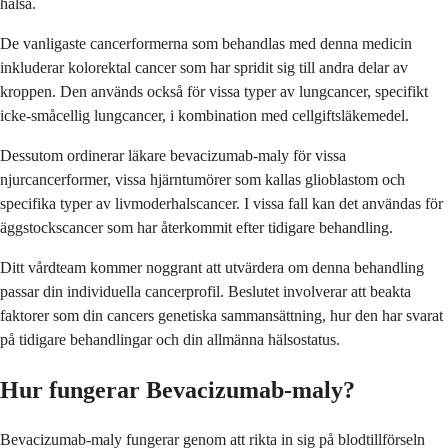
hälsa.
De vanligaste cancerformerna som behandlas med denna medicin
inkluderar kolorektal cancer som har spridit sig till andra delar av
kroppen. Den används också för vissa typer av lungcancer, specifikt
icke-småcellig lungcancer, i kombination med cellgiftsläkemedel.
Dessutom ordinerar läkare bevacizumab-maly för vissa
njurcancerformer, vissa hjärntumörer som kallas glioblastom och
specifika typer av livmoderhalscancer. I vissa fall kan det användas för
äggstockscancer som har återkommit efter tidigare behandling.
Ditt vårdteam kommer noggrant att utvärdera om denna behandling
passar din individuella cancerprofil. Beslutet involverar att beakta
faktorer som din cancers genetiska sammansättning, hur den har svarat
på tidigare behandlingar och din allmänna hälsostatus.
Hur fungerar Bevacizumab-maly?
Bevacizumab-maly fungerar genom att rikta in sig på blodtillförseln