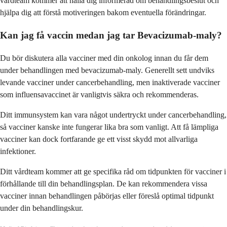
vårdteam kommer att hålla dig informerad om behandlingsbeslut och
hjälpa dig att förstå motiveringen bakom eventuella förändringar.
Kan jag få vaccin medan jag tar Bevacizumab-maly?
Du bör diskutera alla vacciner med din onkolog innan du får dem
under behandlingen med bevacizumab-maly. Generellt sett undviks
levande vacciner under cancerbehandling, men inaktiverade vacciner
som influensavaccinet är vanligtvis säkra och rekommenderas.
Ditt immunsystem kan vara något undertryckt under cancerbehandling,
så vacciner kanske inte fungerar lika bra som vanligt. Att få lämpliga
vacciner kan dock fortfarande ge ett visst skydd mot allvarliga
infektioner.
Ditt vårdteam kommer att ge specifika råd om tidpunkten för vacciner i
förhållande till din behandlingsplan. De kan rekommendera vissa
vacciner innan behandlingen påbörjas eller föreslå optimal tidpunkt
under din behandlingskur.