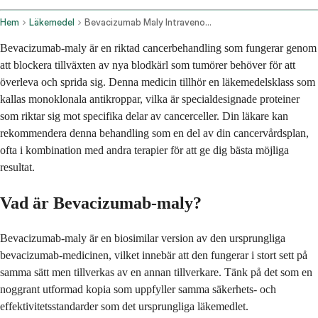
Hem
Läkemedel
Bevacizumab Maly Intravenous Route
Bevacizumab-maly är en riktad cancerbehandling som fungerar genom
att blockera tillväxten av nya blodkärl som tumörer behöver för att
överleva och sprida sig. Denna medicin tillhör en läkemedelsklass som
kallas monoklonala antikroppar, vilka är specialdesignade proteiner
som riktar sig mot specifika delar av cancerceller. Din läkare kan
rekommendera denna behandling som en del av din cancervårdsplan,
ofta i kombination med andra terapier för att ge dig bästa möjliga
resultat.
Vad är Bevacizumab-maly?
Bevacizumab-maly är en biosimilar version av den ursprungliga
bevacizumab-medicinen, vilket innebär att den fungerar i stort sett på
samma sätt men tillverkas av en annan tillverkare. Tänk på det som en
noggrant utformad kopia som uppfyller samma säkerhets- och
effektivitetsstandarder som det ursprungliga läkemedlet.