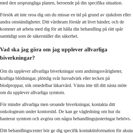
med den ursprungliga planen, beroende på din specifika situation.
Försök att inte oroa dig om du missar en tid på grund av sjukdom eller
andra omständigheter. Ditt vårdteam förstår att livet händer, och de
kommer att arbeta med dig för att hålla din behandling på rätt spår
samtidigt som de säkerställer din säkerhet.
Vad ska jag göra om jag upplever allvarliga
biverkningar?
Om du upplever allvarliga biverkningar som andningssvårigheter,
kraftiga blödningar, plötslig svår huvudvärk eller tecken på
blodproppar, sök omedelbar läkarvård. Vänta inte till ditt nästa möte
om du upplever allvarliga symtom.
För mindre allvarliga men oroande biverkningar, kontakta ditt
onkologteam under kontorstid. De kan ge vägledning om hur du
hanterar symtom och avgöra om några behandlingsjusteringar behövs.
Ditt behandlingscenter bör ge dig specifik kontaktinformation för akuta