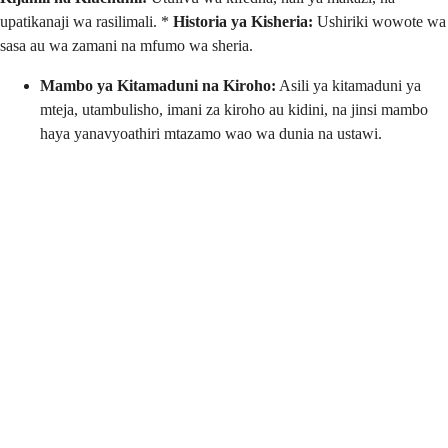
upatikanaji wa rasilimali. *
Historia ya Kisheria:
Ushiriki wowote wa
sasa au wa zamani na mfumo wa sheria.
Mambo ya Kitamaduni na Kiroho:
Asili ya kitamaduni ya
mteja, utambulisho, imani za kiroho au kidini, na jinsi mambo
haya yanavyoathiri mtazamo wao wa dunia na ustawi.