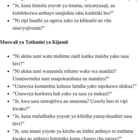
“Je, kuna historia yoyote ya trauma, unyanyasaji, au
kutelekezwa ambayo unajisikia raha kushiriki leo?”
“Ni zipi baadhi ya nguvu zako za kibinafsi au vitu
unavyojivunia?”
Maswali ya Tathmini ya Kijamii
“Ni akina nani watu muhimu zaidi katika maisha yako sasa
hivi?”
“Ni akina nani wanaunda mfumo wako wa usaidizi?
Unamwendea nani unapokumbana na matatizo?”
“Unaweza kuniambia kuhusu familia yako uipokuwa ukikua?”
“Unaweza kuelezea hali yako ya sasa ya makazi?”
“Je, kwa sasa umeajiriwa au unasoma? Uzoefu huo ni vipi
kwako?”
“Je, kuna mafadhaiko yoyote ya kifedha yanayokuathiri sasa
hivi?”
“Je, una imani yoyote ya kiroho au kidini ambayo ni muhimu
kwako au ambayo hutumika kama chanzo cha nguvu?”