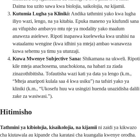
Daima toa uzito sawa kwa biolojia, saikolojia,
na
kijamii.
Kutumia Lugha ya Kliniki:
Andika tathmini yako kwa lugha
iliyo wazi, lengo, na ya kitabia. Epuka maneno ya kiufundi sana
au vifupisho ambavyo mtu nje ya modality yako maalum
anaweza asielewe. Ripoti inapaswa kueleweka kwa urahisi na
wataalamu wengine (kwa idhini ya mteja) ambao wanaweza
kuwa sehemu ya timu ya utunzaji.
Kuwa Mwenye Subjective Sana:
Shikamana na ukweli. Ripoti
kile mteja anachosema, unachokiona, na habari za ziada
zinazothibitisha. Tofautisha wazi kati ya data ya lengo (k.m.,
“Mteja anaripoti kulala saa 4 kwa usiku”) na tafsiri yako ya
kliniki (k.m., “Ukosefu huu wa usingizi huenda unazidisha dalili
zake za wasiwasi.”).
Hitimisho
Tathmini ya kibiolojia, kisaikolojia, na kijamii
ni zaidi ya kikwazo
cha kiutawala au kipande cha karatasi cha kuangalia kwenye orodha.