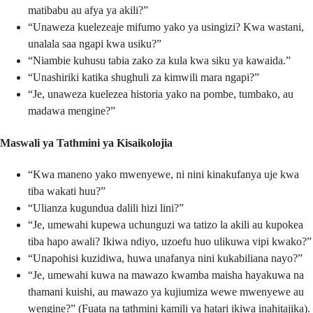
matibabu au afya ya akili?”
“Unaweza kuelezeaje mifumo yako ya usingizi? Kwa wastani,
unalala saa ngapi kwa usiku?”
“Niambie kuhusu tabia zako za kula kwa siku ya kawaida.”
“Unashiriki katika shughuli za kimwili mara ngapi?”
“Je, unaweza kuelezea historia yako na pombe, tumbako, au
madawa mengine?”
Maswali ya Tathmini ya Kisaikolojia
“Kwa maneno yako mwenyewe, ni nini kinakufanya uje kwa
tiba wakati huu?”
“Ulianza kugundua dalili hizi lini?”
“Je, umewahi kupewa uchunguzi wa tatizo la akili au kupokea
tiba hapo awali? Ikiwa ndiyo, uzoefu huo ulikuwa vipi kwako?”
“Unapohisi kuzidiwa, huwa unafanya nini kukabiliana nayo?”
“Je, umewahi kuwa na mawazo kwamba maisha hayakuwa na
thamani kuishi, au mawazo ya kujiumiza wewe mwenyewe au
wengine?” (Fuata na tathmini kamili ya hatari ikiwa inahitajika).