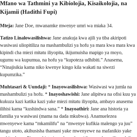
Mfano wa Tathmini ya Kibiolojia, Kisaikolojia, na
Kijamii (Hadithi Fupi)
Mteja:
Jane Doe, mwanamke mwenye umri wa miaka 34.
Tatizo Linalowasilishwa:
Jane anakuja kwa ajili ya tiba akiripoti
wasiwasi uliopitiliza na mashambulizi ya hofu ya mara kwa mara kwa
kipindi cha miezi mitatu iliyopita, ikijumuisha mapigo ya moyo,
ugumu wa kupumua, na hofu ya “kupoteza udhibiti.” Anasema,
“Ninajisikia kama niko kwenye kingo kila wakati na siwezi
kupumzika.”
Muhtasari & Uundaji:
*
Inayowasilishwa:
Wasiwasi wa jumla na
mashambulizi ya hofu. *
Inayoshawishi:
Jane alipitwa na ofisi kuu ya
kukuza kazi katika kazi yake miezi mitatu iliyopita, ambayo anasema
ilihisi kama “kushindwa sana.” *
Inayoathiri:
Jane ana historia ya
familia ya wasiwasi (mama na dada mkubwa). Anamuelezea
mwenyewe kama “mkamilifu” na “mwenye kufikia malengo ya juu”
tangu utoto, akihusisha thamani yake mwenyewe na mafanikio yake