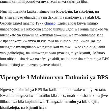
ramani kamili iliyoundwa mwanzoni mwa safari ya tiba.
Njia hii imejikita katika
mfumo wa kibiolojia, kisaikolojia, na
kijamii
ambao uliandaliwa na daktari wa magonjwa ya akili Dk.
George Engel mnamo 1977
chanzo
. Engel alidai kuwa mfumo
unaoendelea wa kibiolojia ambao ulihusu ugonjwa kama matokeo ya
michakato ya kimwili na kemikali tu—ulikuwa mwembamba sana.
Alipendekeza kwamba ili kuelewa na kumtibu mtu kweli, lazima
tuzingatie mwingiliano wa nguvu kati ya mwili wao (biolojia), akili
yao (saikolojia), na ulimwengu wao (mazingira ya kijamii). Mfumo
huu ulibadilisha dawa na afya ya akili, na kuimarisha tathmini ya BPS
kama msingi wa mazoezi yenye ufanisi.
Vipengele 3 Muhimu vya Tathmini ya BPS
Nguvu ya tathmini ya BPS iko katika muundo wake wa nguzo tatu.
Kwa kuchunguza kwa utaratibu kila eneo, unahakikisha hakuna jiwe
lililoachwa bila kupinduliwa. Tuangazie
mambo ya kibiolojia,
kisaikolojia, na kijamii
haya.