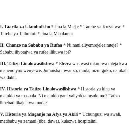
I. Taarifa za Utambulisho
* Jina la Mteja: * Tarehe ya Kuzaliwa: *
Tarehe ya Tathmini: * Jina la Mtaalamu:
II. Chanzo na Sababu ya Rufaa
* Ni nani aliyemrejelea mteja? *
Sababu iliyotajwa ya rufaa ilikuwa ipi?
III. Tatizo Linalowasilishwa
* Elezea wasiwasi mkuu wa mteja kwa
maneno yao wenyewe. Jumuisha mwanzo, muda, mzunguko, na ukali
wa dalili.
IV. Historia ya Tatizo Linalowasilishwa
* Historia ya kina ya
matukio ya masuala. Ni matukio gani yaliyoleta msukumo? Tatizo
limebadilikaje kwa muda?
V. Historia ya Maganjo na Afya ya Akili
* Uchunguzi wa awali,
matibabu ya zamani (tiba, dawa), kulazwa hospitalini.