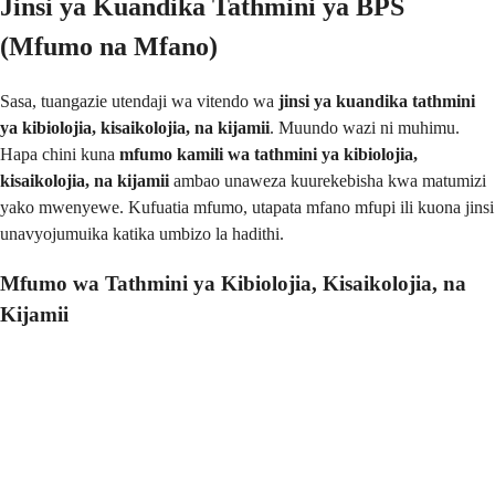
Jinsi ya Kuandika Tathmini ya BPS
(Mfumo na Mfano)
Sasa, tuangazie utendaji wa vitendo wa
jinsi ya kuandika tathmini
ya kibiolojia, kisaikolojia, na kijamii
. Muundo wazi ni muhimu.
Hapa chini kuna
mfumo kamili wa tathmini ya kibiolojia,
kisaikolojia, na kijamii
ambao unaweza kuurekebisha kwa matumizi
yako mwenyewe. Kufuatia mfumo, utapata mfano mfupi ili kuona jinsi
unavyojumuika katika umbizo la hadithi.
Mfumo wa Tathmini ya Kibiolojia, Kisaikolojia, na
Kijamii