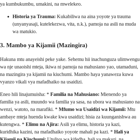
ya kumbukumbu, umakini, na mwelekeo.
Historia ya Trauma:
Kukabiliwa na aina yoyote ya trauma
(unyanyasaji, kutelekezwa, vita, n.k.), pamoja na asili na muda
wa matukio.
3. Mambo ya Kijamii (Mazingira)
Hakuna mtu anayeishi peke yake. Sehemu hii inachunguza ulimwengu
wa nje unaoishi mteja, ikiwa ni pamoja na mahusiano yao, utamaduni,
na mazingira ya kijamii na kiuchumi. Mambo haya yanaweza kuwa
vyanzo vikali vya mafadhaiko na usaidizi.
Eneo hili linajumuisha: *
Familia na Mahusiano:
Mienendo ya
familia ya asili, muundo wa familia ya sasa, na ubora wa mahusiano na
wenzi, watoto, na marafiki. *
Mfumo wa Usaidizi wa Kijamii:
Mtu
ambaye mteja huenda kwake kwa usaidizi; hisia za kuunganishwa au
kutengwa. *
Elimu na Ajira:
Asili ya elimu, historia ya kazi,
kuridhika kazini, na mafadhaiko yoyote mahali pa kazi. *
Hali ya
Kijamii na Kiuchumi:
Utulivu wa kifedha, hali ya makazi, na