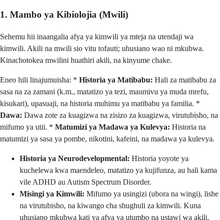
1. Mambo ya Kibiolojia (Mwili)
Sehemu hii inaangalia afya ya kimwili ya mteja na utendaji wa
kimwili. Akili na mwili sio vitu tofauti; uhusiano wao ni mkubwa.
Kinachotokea mwilini huathiri akili, na kinyume chake.
Eneo hili linajumuisha: *
Historia ya Matibabu:
Hali za matibabu za
sasa na za zamani (k.m., matatizo ya tezi, maumivu ya muda mrefu,
kisukari), upasuaji, na historia muhimu ya matibabu ya familia. *
Dawa:
Dawa zote za kuagizwa na zisizo za kuagizwa, virutubisho, na
mifumo ya utii. *
Matumizi ya Madawa ya Kulevya:
Historia na
matumizi ya sasa ya pombe, nikotini, kafeini, na madawa ya kulevya.
Historia ya Neurodevelopmental:
Historia yoyote ya
kuchelewa kwa maendeleo, matatizo ya kujifunza, au hali kama
vile ADHD au Autism Spectrum Disorder.
Misingi ya Kimwili:
Mifumo ya usingizi (ubora na wingi), lishe
na virutubisho, na kiwango cha shughuli za kimwili. Kuna
uhusiano mkubwa kati ya afya ya utumbo na ustawi wa akili,