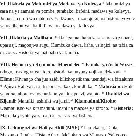
VI. Historia ya Matumizi ya Madawa ya Kulevya
* Matumizi ya
sasa na ya zamani ya pombe, tumbako, kafeini, madawa ya kulevya.
Jumuisha umri wa matumizi ya kwanza, mzunguko, na historia yoyote
ya matibabu ya uharibifu wa madawa ya kulevya.
VII. Historia ya Matibabu
* Hali za matibabu za sasa na za zamani,
upasuaji, magonjwa sugu. Kumbuka dawa, lishe, usingizi, na tabia za
mazoezi. Historia ya matibabu ya familia.
VIII. Historia ya Kijamii na Maendeleo
*
Familia ya Asili:
Wazazi,
ndugu, mazingira ya utoto, historia ya unyanyasaji/kutelekezwa. *
Elimu:
Kiwango cha juu zaidi kilichopatikana, utendaji wa kitaaluma.
*
Ajira:
Hali ya sasa, historia ya kazi, kuridhika. *
Mahusiano:
Hali
ya ndoa, ubora wa mahusiano ya kimapenzi, watoto. *
Usaidizi wa
Kijamii:
Marafiki, ushiriki wa jamii. *
Kitamaduni/Kiroho:
Utambulisho wa kitamaduni, imani na mazoea ya kiroho. *
Kisheria:
Masuala yoyote ya zamani au ya sasa ya kisheria.
IX. Uchunguzi wa Hali ya Akili (MSE)
* Uonekano, Tabia,
Mtazamo, Lugha, Hisia, Athari, Mchakato wa Mawazo, Yaliyomo