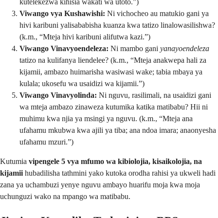
kutelekezwa kihisia wakati wa utoto.”)
Viwango vya Kushawishi:
Ni vichocheo au matukio gani ya
hivi karibuni yalisababisha kuanza kwa tatizo linalowasilishwa?
(k.m., “Mteja hivi karibuni alifutwa kazi.”)
Viwango Vinavyoendeleza:
Ni mambo gani
yanayoendeleza
tatizo na kulifanya liendelee? (k.m., “Mteja anakwepa hali za
kijamii, ambazo huimarisha wasiwasi wake; tabia mbaya ya
kulala; ukosefu wa usaidizi wa kijamii.”)
Viwango Vinavyolinda:
Ni nguvu, rasilimali, na usaidizi gani
wa mteja ambazo zinaweza kutumika katika matibabu? Hii ni
muhimu kwa njia ya msingi ya nguvu. (k.m., “Mteja ana
ufahamu mkubwa kwa ajili ya tiba; ana ndoa imara; anaonyesha
ufahamu mzuri.”)
Kutumia
vipengele 5 vya mfumo wa kibiolojia, kisaikolojia, na
kijamii
hubadilisha tathmini yako kutoka orodha rahisi ya ukweli hadi
zana ya uchambuzi yenye nguvu ambayo huarifu moja kwa moja
uchunguzi wako na mpango wa matibabu.