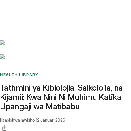
Benchmarks
Stories
FAQ
Sign up / Log in
HEALTH LIBRARY
Tathmini ya Kibiolojia, Saikolojia, na
Kijamii: Kwa Nini Ni Muhimu Katika
Upangaji wa Matibabu
Ilisasishwa mwisho
12 Januari 2026