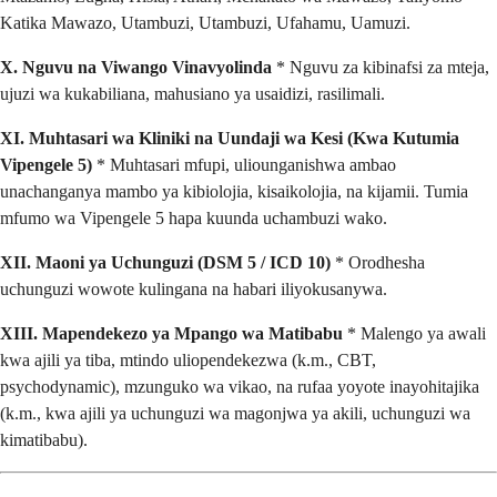
Katika Mawazo, Utambuzi, Utambuzi, Ufahamu, Uamuzi.
X. Nguvu na Viwango Vinavyolinda
* Nguvu za kibinafsi za mteja,
ujuzi wa kukabiliana, mahusiano ya usaidizi, rasilimali.
XI. Muhtasari wa Kliniki na Uundaji wa Kesi (Kwa Kutumia
Vipengele 5)
* Muhtasari mfupi, uliounganishwa ambao
unachanganya mambo ya kibiolojia, kisaikolojia, na kijamii. Tumia
mfumo wa Vipengele 5 hapa kuunda uchambuzi wako.
XII. Maoni ya Uchunguzi (DSM 5 / ICD 10)
* Orodhesha
uchunguzi wowote kulingana na habari iliyokusanywa.
XIII. Mapendekezo ya Mpango wa Matibabu
* Malengo ya awali
kwa ajili ya tiba, mtindo uliopendekezwa (k.m., CBT,
psychodynamic), mzunguko wa vikao, na rufaa yoyote inayohitajika
(k.m., kwa ajili ya uchunguzi wa magonjwa ya akili, uchunguzi wa
kimatibabu).