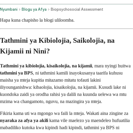
Nyumbani
Blogu ya Afya
Biopsychosocial Assessment
Hapa kuna chapisho la blogi uliloomba.
Tathmini ya Kibiolojia, Saikolojia, na
Kijamii ni Nini?
Tathmini ya kibiolojia, kisaikolojia, na kijamii
, mara nyingi huitwa
tathmini ya BPS
, ni tathmini kamili inayokusanya taarifa kuhusu
maisha ya mteja kupitia mitazamo mitatu tofauti lakini
iliyounganishwa: kibaolojia, kisaikolojia, na kijamii. Kusudi lake ni
kuondoka zaidi ya orodha rahisi ya dalili na kuunda uelewa wa mtu
mzima wa changamoto, nguvu, na mazingira ya mteja.
Fikiria kama uti wa mgongo wa faili la mteja. Wakati aina zingine za
nyaraka za afya ya akili
kama vile maelezo ya maendeleo hufuatilia
mabadiliko kutoka kwa kipindi hadi kipindi, tathmini ya BPS ni