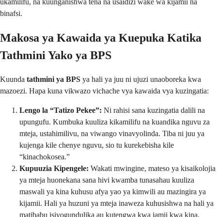
ukamilifu, na kuunganishwa tena na usaidizi wake wa kijamii na
binafsi.
Makosa ya Kawaida ya Kuepuka Katika
Tathmini Yako ya BPS
Kuunda
tathmini ya BPS
ya hali ya juu ni ujuzi unaoboreka kwa
mazoezi. Hapa kuna vikwazo vichache vya kawaida vya kuzingatia:
Lengo la “Tatizo Pekee”:
Ni rahisi sana kuzingatia dalili na
upungufu. Kumbuka kuuliza kikamilifu na kuandika nguvu za
mteja, ustahimilivu, na viwango vinavyolinda. Tiba ni juu ya
kujenga kile chenye nguvu, sio tu kurekebisha kile
“kinachokosea.”
Kupuuzia Kipengele:
Wakati mwingine, mateso ya kisaikolojia
ya mteja huonekana sana hivi kwamba tunasahau kuuliza
maswali ya kina kuhusu afya yao ya kimwili au mazingira ya
kijamii. Hali ya huzuni ya mteja inaweza kuhusishwa na hali ya
matibabu isiyogundulika au kutengwa kwa jamii kwa kina.