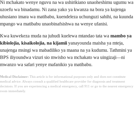
Ni mchakato wenye nguvu na wa ushirikiano unaoheshimu ugumu wa
uzoefu wa binadamu. Ni zana yako ya kwanza na bora ya kujenga
uhusiano imara wa matibabu, kuendeleza uchunguzi sahihi, na kuunda
mpango wa matibabu unaobinafsishwa na wenye ufanisi.
Kwa kuwekeza muda na juhudi kuelewa mtandao tata wa
mambo ya
kibiolojia, kisaikolojia, na kijamii
yanayounda maisha ya mteja,
unajenga msingi wa mabadiliko ya maana na ya kudumu. Tathmini ya
BPS iliyoundwa vizuri sio mwisho wa mchakato wa uingizaji—ni
mwanzo wa safari yenye mafanikio ya matibabu.
Medical Disclaimer:
This article is for informational purposes only and does not constitute
medical advice. Always consult a qualified healthcare provider for diagnosis and treatment
decisions. If you are experiencing a medical emergency, call 911 or go to the nearest emergency
room immediately.