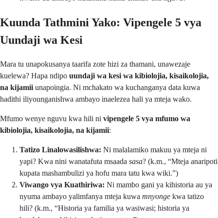
Kuunda Tathmini Yako: Vipengele 5 vya
Uundaji wa Kesi
Mara tu unapokusanya taarifa zote hizi za thamani, unawezaje
kuelewa? Hapa ndipo
uundaji wa kesi wa kibiolojia, kisaikolojia,
na kijamii
unapoingia. Ni mchakato wa kuchanganya data kuwa
hadithi iliyounganishwa ambayo inaelezea hali ya mteja wako.
Mfumo wenye nguvu kwa hili ni
vipengele 5 vya mfumo wa
kibiolojia, kisaikolojia, na kijamii
:
Tatizo Linalowasilishwa:
Ni malalamiko makuu ya mteja ni
yapi? Kwa nini wanatafuta msaada
sasa
? (k.m., “Mteja anaripoti
kupata mashambulizi ya hofu mara tatu kwa wiki.”)
Viwango vya Kuathiriwa:
Ni mambo gani ya kihistoria au ya
nyuma ambayo yalimfanya mteja kuwa
mnyonge
kwa tatizo
hili? (k.m., “Historia ya familia ya wasiwasi; historia ya