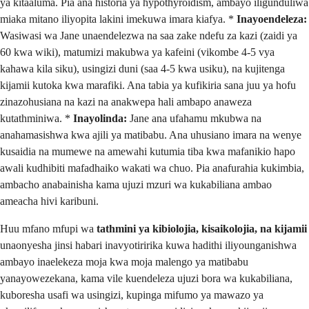
ya kitaaluma. Pia ana historia ya hypothyroidism, ambayo iligunduliwa
miaka mitano iliyopita lakini imekuwa imara kiafya. *
Inayoendeleza:
Wasiwasi wa Jane unaendelezwa na saa zake ndefu za kazi (zaidi ya
60 kwa wiki), matumizi makubwa ya kafeini (vikombe 4-5 vya
kahawa kila siku), usingizi duni (saa 4-5 kwa usiku), na kujitenga
kijamii kutoka kwa marafiki. Ana tabia ya kufikiria sana juu ya hofu
zinazohusiana na kazi na anakwepa hali ambapo anaweza
kutathminiwa. *
Inayolinda:
Jane ana ufahamu mkubwa na
anahamasishwa kwa ajili ya matibabu. Ana uhusiano imara na wenye
kusaidia na mumewe na amewahi kutumia tiba kwa mafanikio hapo
awali kudhibiti mafadhaiko wakati wa chuo. Pia anafurahia kukimbia,
ambacho anabainisha kama ujuzi mzuri wa kukabiliana ambao
ameacha hivi karibuni.
Huu mfano mfupi wa
tathmini ya kibiolojia, kisaikolojia, na kijamii
unaonyesha jinsi habari inavyotiririka kuwa hadithi iliyounganishwa
ambayo inaelekeza moja kwa moja malengo ya matibabu
yanayowezekana, kama vile kuendeleza ujuzi bora wa kukabiliana,
kuboresha usafi wa usingizi, kupinga mifumo ya mawazo ya