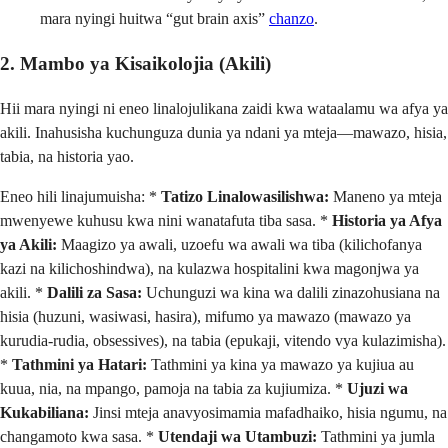
mara nyingi huitwa “gut brain axis”
chanzo
.
2. Mambo ya Kisaikolojia (Akili)
Hii mara nyingi ni eneo linalojulikana zaidi kwa wataalamu wa afya ya
akili. Inahusisha kuchunguza dunia ya ndani ya mteja—mawazo, hisia,
tabia, na historia yao.
Eneo hili linajumuisha: *
Tatizo Linalowasilishwa:
Maneno ya mteja
mwenyewe kuhusu kwa nini wanatafuta tiba sasa. *
Historia ya Afya
ya Akili:
Maagizo ya awali, uzoefu wa awali wa tiba (kilichofanya
kazi na kilichoshindwa), na kulazwa hospitalini kwa magonjwa ya
akili. *
Dalili za Sasa:
Uchunguzi wa kina wa dalili zinazohusiana na
hisia (huzuni, wasiwasi, hasira), mifumo ya mawazo (mawazo ya
kurudia-rudia, obsessives), na tabia (epukaji, vitendo vya kulazimisha).
*
Tathmini ya Hatari:
Tathmini ya kina ya mawazo ya kujiua au
kuua, nia, na mpango, pamoja na tabia za kujiumiza. *
Ujuzi wa
Kukabiliana:
Jinsi mteja anavyosimamia mafadhaiko, hisia ngumu, na
changamoto kwa sasa. *
Utendaji wa Utambuzi:
Tathmini ya jumla