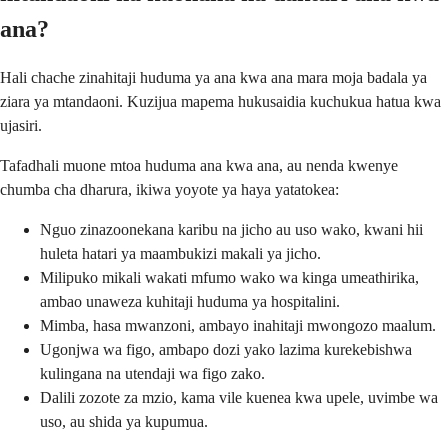
ana?
Hali chache zinahitaji huduma ya ana kwa ana mara moja badala ya
ziara ya mtandaoni. Kuzijua mapema hukusaidia kuchukua hatua kwa
ujasiri.
Tafadhali muone mtoa huduma ana kwa ana, au nenda kwenye
chumba cha dharura, ikiwa yoyote ya haya yatatokea:
Nguo zinazoonekana karibu na jicho au uso wako, kwani hii
huleta hatari ya maambukizi makali ya jicho.
Milipuko mikali wakati mfumo wako wa kinga umeathirika,
ambao unaweza kuhitaji huduma ya hospitalini.
Mimba, hasa mwanzoni, ambayo inahitaji mwongozo maalum.
Ugonjwa wa figo, ambapo dozi yako lazima kurekebishwa
kulingana na utendaji wa figo zako.
Dalili zozote za mzio, kama vile kuenea kwa upele, uvimbe wa
uso, au shida ya kupumua.