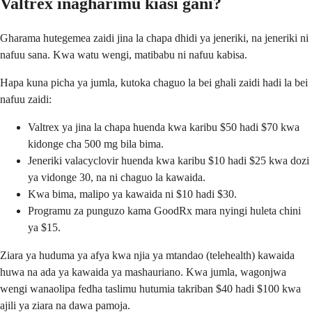
Valtrex inagharimu kiasi gani?
Gharama hutegemea zaidi jina la chapa dhidi ya jeneriki, na jeneriki ni
nafuu sana. Kwa watu wengi, matibabu ni nafuu kabisa.
Hapa kuna picha ya jumla, kutoka chaguo la bei ghali zaidi hadi la bei
nafuu zaidi:
Valtrex ya jina la chapa huenda kwa karibu $50 hadi $70 kwa
kidonge cha 500 mg bila bima.
Jeneriki valacyclovir huenda kwa karibu $10 hadi $25 kwa dozi
ya vidonge 30, na ni chaguo la kawaida.
Kwa bima, malipo ya kawaida ni $10 hadi $30.
Programu za punguzo kama GoodRx mara nyingi huleta chini
ya $15.
Ziara ya huduma ya afya kwa njia ya mtandao (telehealth) kawaida
huwa na ada ya kawaida ya mashauriano. Kwa jumla, wagonjwa
wengi wanaolipa fedha taslimu hutumia takriban $40 hadi $100 kwa
ajili ya ziara na dawa pamoja.