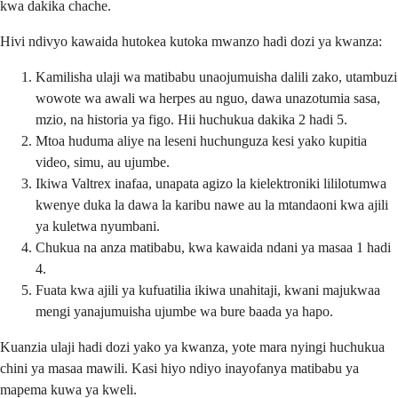
kwa dakika chache.
Hivi ndivyo kawaida hutokea kutoka mwanzo hadi dozi ya kwanza:
Kamilisha ulaji wa matibabu unaojumuisha dalili zako, utambuzi
wowote wa awali wa herpes au nguo, dawa unazotumia sasa,
mzio, na historia ya figo. Hii huchukua dakika 2 hadi 5.
Mtoa huduma aliye na leseni huchunguza kesi yako kupitia
video, simu, au ujumbe.
Ikiwa Valtrex inafaa, unapata agizo la kielektroniki lililotumwa
kwenye duka la dawa la karibu nawe au la mtandaoni kwa ajili
ya kuletwa nyumbani.
Chukua na anza matibabu, kwa kawaida ndani ya masaa 1 hadi
4.
Fuata kwa ajili ya kufuatilia ikiwa unahitaji, kwani majukwaa
mengi yanajumuisha ujumbe wa bure baada ya hapo.
Kuanzia ulaji hadi dozi yako ya kwanza, yote mara nyingi huchukua
chini ya masaa mawili. Kasi hiyo ndiyo inayofanya matibabu ya
mapema kuwa ya kweli.