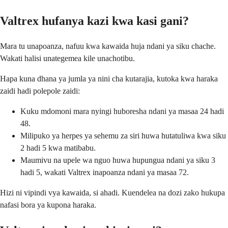
Valtrex hufanya kazi kwa kasi gani?
Mara tu unapoanza, nafuu kwa kawaida huja ndani ya siku chache.
Wakati halisi unategemea kile unachotibu.
Hapa kuna dhana ya jumla ya nini cha kutarajia, kutoka kwa haraka
zaidi hadi polepole zaidi:
Kuku mdomoni mara nyingi huboresha ndani ya masaa 24 hadi
48.
Milipuko ya herpes ya sehemu za siri huwa hutatuliwa kwa siku
2 hadi 5 kwa matibabu.
Maumivu na upele wa nguo huwa hupungua ndani ya siku 3
hadi 5, wakati Valtrex inapoanza ndani ya masaa 72.
Hizi ni vipindi vya kawaida, si ahadi. Kuendelea na dozi zako hukupa
nafasi bora ya kupona haraka.