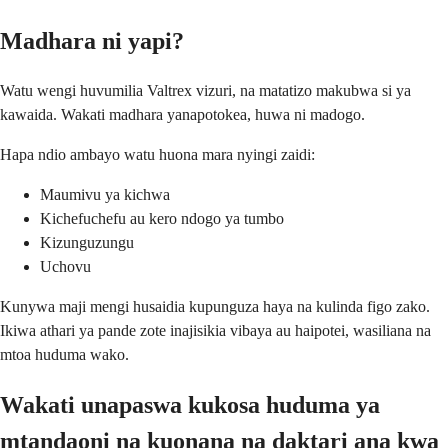
Madhara ni yapi?
Watu wengi huvumilia Valtrex vizuri, na matatizo makubwa si ya
kawaida. Wakati madhara yanapotokea, huwa ni madogo.
Hapa ndio ambayo watu huona mara nyingi zaidi:
Maumivu ya kichwa
Kichefuchefu au kero ndogo ya tumbo
Kizunguzungu
Uchovu
Kunywa maji mengi husaidia kupunguza haya na kulinda figo zako.
Ikiwa athari ya pande zote inajisikia vibaya au haipotei, wasiliana na
mtoa huduma wako.
Wakati unapaswa kukosa huduma ya
mtandaoni na kuonana na daktari ana kwa