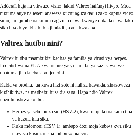
Adderall huja na vikwazo vizito, lakini Valtrex haifanyi hivyo. Mtoa
huduma aliye na leseni anaweza kuchunguza dalili zako kupitia video,
simu, au ujumbe na kutuma agizo la dawa kwenye duka la dawa lako
siku hiyo hiyo, bila kuhitaji miadi ya ana kwa ana.
Valtrex hutibu nini?
Valtrex hutibu maambukizi kadhaa ya familia ya virusi vya herpes.
Imepitishwa na FDA kwa minne yao, na inafanya kazi sawa iwe
unatumia jina la chapa au jeneriki.
Kabla ya orodha, jua kuwa hizi zote ni hali za kawaida, zinazoweza
kudhibitiwa, na matibabu husaidia sana. Hapa ndio Valtrex
imeidhinishiwa kutibu:
Herpes ya sehemu za siri (HSV-2), kwa milipuko na kama tiba
ya kuzuia kila siku.
Kuku mdomoni (HSV-1), ambapo dozi moja kubwa kwa siku
inaweza kusimamisha milipuko mapema.