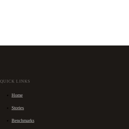
QUICK LINKS
Home
Stories
Benchmarks