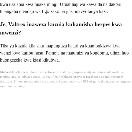
kwa usalama kwa miaka mingi. Ufuatiliaji wa kawaida na daktari
huangalia utendaji wa figo zako na jinsi inavyofanya kazi.
Je, Valtrex inaweza kuzuia kuhamisha herpes kwa
mwenzi?
Tiba ya kuzuia kila siku inapunguza hatari ya kuambukizwa kwa
wenzi kwa karibu nusu. Pamoja na matumizi ya kondomu, ulinzi huo
huongezeka kwa kiasi kikubwa.
Medical Disclaimer:
This article is for informational purposes only and does not constitute
medical advice. Always consult a qualified healthcare provider for diagnosis and treatment
decisions. If you are experiencing a medical emergency, call 911 or go to the nearest emergency
room immediately.