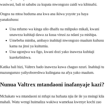
wasiwasi, bali ni sababu za kupata mwongozo zaidi wa kibinafsi.
Ongea na mtoa huduma ana kwa ana ikiwa yoyote ya haya
yanakuhusu:
Una mfumo wa kinga ulio dhaifu na milipuko mikali, kwani
unaweza kuhitaji dawa za kuua virusi za ndani ya mishipa.
Umebeba mimba, ambayo inahitaji mwongozo maalum kuhusu
kama na jinsi ya kuitumia.
Una ugonjwa wa figo, kwani dozi yako inaweza kuhitaji
kurekebishwa.
Katika hali hizi, Valtrex bado inaweza kuwa chaguo nzuri. Inahitaji tu
mazungumzo yaliyoboreshwa kulingana na afya yako maalum.
Nunua Valtrex mtandaoni inafanyaje kazi?
Mchakato wa mtandaoni ni mfupi na hufuata njia ile ile ya msingi kila
mahali. Watu wengi huimaliza wakiwa wamekaa kwenye kochi zao