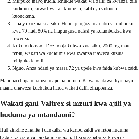
Milipuko inayojirudia. Ichukue wakati wa dalili za kwanza, zile
kudidimia, kuwashwa, au kuungua, kabla ya vidonda
kuonekana.
Tiba ya kuzuia kila siku. Hii inapunguza marudio ya milipuko
kwa 70 hadi 80% na inapunguza nafasi ya kuiambukiza kwa
mwenzi.
Kuku mdomoni. Dozi moja kubwa kwa siku, 2000 mg mara
mbili, wakati wa kudidimia kwa kwanza inaweza kuzuia
milipuko kamili.
Nguo. Anza ndani ya masaa 72 ya upele kwa faida kubwa zaidi.
Mandhari hapa ni rahisi: mapema ni bora. Kuwa na dawa iliyo nayo
maana unaweza kuchukua hatua wakati dalili zinapoanza.
Wakati gani Valtrex si mzuri kwa ajili ya
huduma ya mtandaoni?
Hali zingine zinahitaji uangalizi wa karibu zaidi wa mtoa huduma
badala ya ziara ya haraka mtandaoni. Hizi si sababu za kuwa na