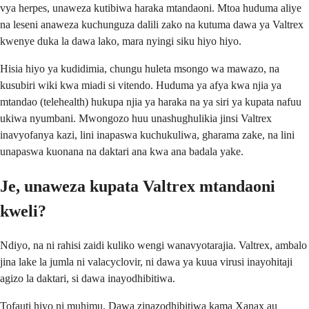
vya herpes, unaweza kutibiwa haraka mtandaoni. Mtoa huduma aliye
na leseni anaweza kuchunguza dalili zako na kutuma dawa ya Valtrex
kwenye duka la dawa lako, mara nyingi siku hiyo hiyo.
Hisia hiyo ya kudidimia, chungu huleta msongo wa mawazo, na
kusubiri wiki kwa miadi si vitendo. Huduma ya afya kwa njia ya
mtandao (telehealth) hukupa njia ya haraka na ya siri ya kupata nafuu
ukiwa nyumbani. Mwongozo huu unashughulikia jinsi Valtrex
inavyofanya kazi, lini inapaswa kuchukuliwa, gharama zake, na lini
unapaswa kuonana na daktari ana kwa ana badala yake.
Je, unaweza kupata Valtrex mtandaoni
kweli?
Ndiyo, na ni rahisi zaidi kuliko wengi wanavyotarajia. Valtrex, ambalo
jina lake la jumla ni valacyclovir, ni dawa ya kuua virusi inayohitaji
agizo la daktari, si dawa inayodhibitiwa.
Tofauti hiyo ni muhimu. Dawa zinazodhibitiwa kama Xanax au