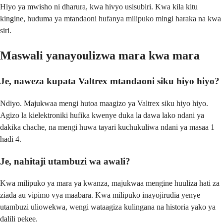
Hiyo ya mwisho ni dharura, kwa hivyo usisubiri. Kwa kila kitu
kingine, huduma ya mtandaoni hufanya milipuko mingi haraka na kwa
siri.
Maswali yanayoulizwa mara kwa mara
Je, naweza kupata Valtrex mtandaoni siku hiyo hiyo?
Ndiyo. Majukwaa mengi hutoa maagizo ya Valtrex siku hiyo hiyo.
Agizo la kielektroniki hufika kwenye duka la dawa lako ndani ya
dakika chache, na mengi huwa tayari kuchukuliwa ndani ya masaa 1
hadi 4.
Je, nahitaji utambuzi wa awali?
Kwa milipuko ya mara ya kwanza, majukwaa mengine huuliza hati za
ziada au vipimo vya maabara. Kwa milipuko inayojirudia yenye
utambuzi uliowekwa, wengi wataagiza kulingana na historia yako ya
dalili pekee.