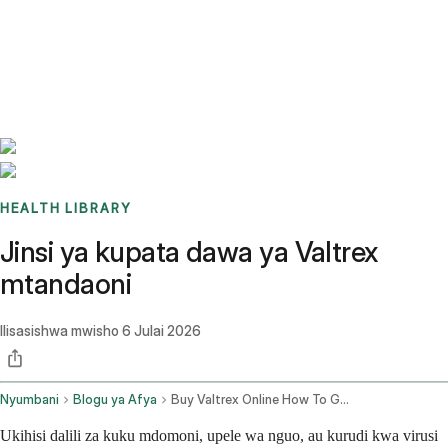
Benchmarks
Stories
FAQ
Sign up / Log in
HEALTH LIBRARY
Jinsi ya kupata dawa ya Valtrex
mtandaoni
Ilisasishwa mwisho
6 Julai 2026
Nyumbani
Blogu ya Afya
Buy Valtrex Online How To Get A Valacyclovir Prescription Fast In 2026
Ukihisi dalili za kuku mdomoni, upele wa nguo, au kurudi kwa virusi