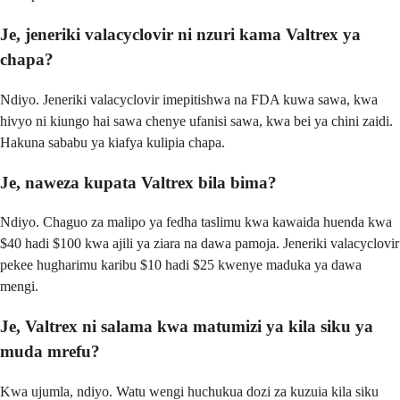
Je, jeneriki valacyclovir ni nzuri kama Valtrex ya
chapa?
Ndiyo. Jeneriki valacyclovir imepitishwa na FDA kuwa sawa, kwa
hivyo ni kiungo hai sawa chenye ufanisi sawa, kwa bei ya chini zaidi.
Hakuna sababu ya kiafya kulipia chapa.
Je, naweza kupata Valtrex bila bima?
Ndiyo. Chaguo za malipo ya fedha taslimu kwa kawaida huenda kwa
$40 hadi $100 kwa ajili ya ziara na dawa pamoja. Jeneriki valacyclovir
pekee hugharimu karibu $10 hadi $25 kwenye maduka ya dawa
mengi.
Je, Valtrex ni salama kwa matumizi ya kila siku ya
muda mrefu?
Kwa ujumla, ndiyo. Watu wengi huchukua dozi za kuzuia kila siku