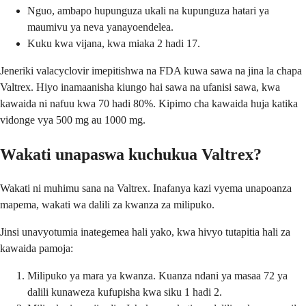
Nguo, ambapo hupunguza ukali na kupunguza hatari ya
maumivu ya neva yanayoendelea.
Kuku kwa vijana, kwa miaka 2 hadi 17.
Jeneriki valacyclovir imepitishwa na FDA kuwa sawa na jina la chapa
Valtrex. Hiyo inamaanisha kiungo hai sawa na ufanisi sawa, kwa
kawaida ni nafuu kwa 70 hadi 80%. Kipimo cha kawaida huja katika
vidonge vya 500 mg au 1000 mg.
Wakati unapaswa kuchukua Valtrex?
Wakati ni muhimu sana na Valtrex. Inafanya kazi vyema unapoanza
mapema, wakati wa dalili za kwanza za milipuko.
Jinsi unavyotumia inategemea hali yako, kwa hivyo tutapitia hali za
kawaida pamoja:
Milipuko ya mara ya kwanza. Kuanza ndani ya masaa 72 ya
dalili kunaweza kufupisha kwa siku 1 hadi 2.