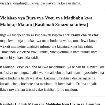
ya afya
kinashughulikiwa ipaswavyo na kwa usalama.
Violelezo vya Bure vya Vyeti vya Matibabu kwa
Mahitaji Makuu [Rasilimali Zinazopakuliwa]
Ingawa tunapendekeza kila wakati kupata
cheti rasmi cha daktari
moja kwa moja kutoka kwa mtoa huduma wako, tunaelewa kuwa
wakati mwingine unahitaji mfumo wa kimsingi kwa hali rahisi.
Tumeunda violelezo viwili rahisi, vinavyotumika kwa urahisi kwa
maombi ya kawaida zaidi.
Kanusho:
Violelezo hivi ni kwa madhumuni ya habari tu. Havichukui
nafasi ya uchunguzi halisi wa kimatibabu au hati rasmi iliyosainiwa na
mtoa huduma halali wa afya.
Lazima
umruhusu daktari ajaze na
kusaini cheti chochote cha matibabu ili kiwe halali. Daima angalia
ikiwa mwajiri au taasisi yako inahitaji fomu maalum.
Kiolelelo 1: Cheti Mkuu cha Matibabu kwa Likizo ya Ugonjwa