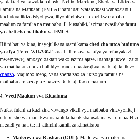
ya daktari ya kawaida haitoshi. Nchini Marekani, Sheria ya Likizo ya
Familia na Matibabu (FMLA) inaruhusu wafanyikazi wanaostahili
kuchukua likizo isiyolipwa, iliyohifadhiwa na kazi kwa sababu
maalum za familia na matibabu. Ili kustahiki, lazima uwasilishe
fomu
ya cheti cha matibabu ya FMLA
.
Hii ni hati ya kina, inayojulikana rasmi kama
cheti cha mtoa huduma
ya afya
(Fomu WH-380-E kwa hali mbaya ya afya ya mfanyakazi
mwenyewe), ambayo daktari wako lazima ajaze. Inahitaji ukweli zaidi
wa matibabu kuhusu hali hiyo, muda unaotarajiwa, na hitaji la likizo
chanzo
. Majimbo mengi yana sheria zao za likizo ya familia na
matibabu ambazo pia zinaweza kuhitaji fomu maalum.
4. Vyeti Maalum vya Kitaaluma
Nafasi fulani za kazi zina viwango vikali vya matibabu vinavyohitaji
uthibitisho wa mara kwa mara ili kuhakikisha usalama wa umma. Hizi
ni zaidi ya hati tu; ni tathmini kamili za kimatibabu.
Madereva wa Biashara (CDL):
Madereva wa malori na