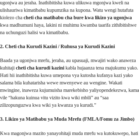
ugonjwa au jeraha. Inathibitisha kuwa ulikuwa mgonjwa kweli na
ulishauriwa kimatibabu kupumzika na kupona. Watu wengi hutafuta
kiolezo cha
cheti cha matibabu cha bure kwa likizo ya ugonjwa
kwa madhumuni haya, lakini ni muhimu kwamba taarifa zithibitishwe
na uchunguzi halisi wa kimatibabu.
2. Cheti cha Kurudi Kazini / Ruhusa ya Kurudi Kazini
Baada ya ugonjwa mrefu, jeraha, au upasuaji, mwajiri wako anaweza
kuhitaji
cheti cha kurudi kazini
kabla hujaanza tena majukumu yako.
Hati hii inathibitisha kuwa umepona vya kutosha kufanya kazi yako
salama bila kuhatarisha wewe mwenyewe au wengine. Wakati
mwingine, inaweza kujumuisha marekebisho yaliyopendekezwa, kama
vile “hakuna kuinua vitu vizito kwa wiki mbili” au “saa
zilizopunguzwa kwa wiki ya kwanza ya kurudi.”
3. Likizo ya Matibabu ya Muda Mrefu (FMLA/Fomu za Jimbo)
Kwa magonjwa mazito yanayohitaji muda mrefu wa kutokuwepo, hati