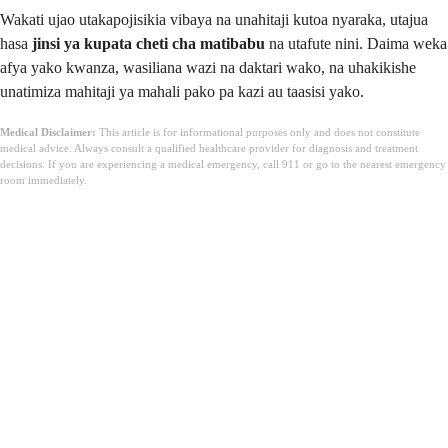
Wakati ujao utakapojisikia vibaya na unahitaji kutoa nyaraka, utajua
hasa
jinsi ya kupata cheti cha matibabu
na utafute nini. Daima weka
afya yako kwanza, wasiliana wazi na daktari wako, na uhakikishe
unatimiza mahitaji ya mahali pako pa kazi au taasisi yako.
Medical Disclaimer:
This article is for informational purposes only and does not constitute
medical advice. Always consult a qualified healthcare provider for diagnosis and treatment
decisions. If you are experiencing a medical emergency, call 911 or go to the nearest emergency
room immediately.