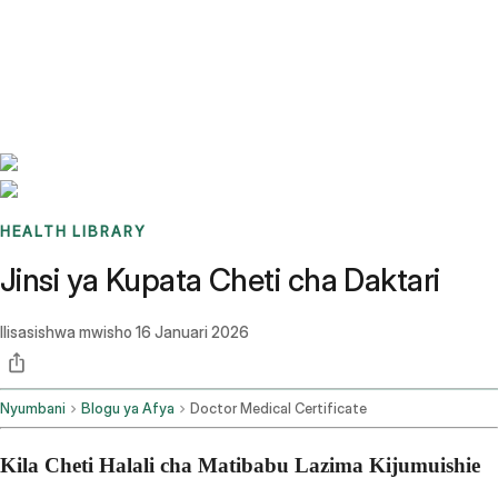
Benchmarks
Stories
FAQ
Sign up / Log in
HEALTH LIBRARY
Jinsi ya Kupata Cheti cha Daktari
Ilisasishwa mwisho
16 Januari 2026
Nyumbani
Blogu ya Afya
Doctor Medical Certificate
Kila Cheti Halali cha Matibabu Lazima Kijumuishie