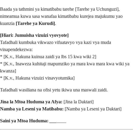
Baada ya tathmini ya kimatibabu tarehe [Tarehe ya Uchunguzi],
nimeamua kuwa sasa wanafaa kimatibabu kurejea majukumu yao
kuanzia
[Tarehe ya Kurudi]
.
[Hiari: Jumuisha vizuizi vyovyote]
Tafadhali kumbuka vikwazo vifuatavyo vya kazi vya muda
vinapendekezwa:
* [K.v., Hakuna kuinua zaidi ya lbs 15 kwa wiki 2]
* [K.v., Inaweza kuhitaji mapumziko ya mara kwa mara kwa wiki ya
kwanza]
* [K.v., Hakuna vizuizi vinavyotumika]
Tafadhali wasiliana na ofisi yetu ikiwa una maswali zaidi.
Jina la Mtoa Huduma ya Afya:
[Jina la Daktari]
Namba ya Leseni ya Matibabu:
[Namba ya Leseni ya Daktari]
Saini ya Mtoa Huduma:
_
_
_
____