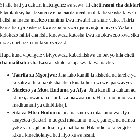
Si kila hati ya daktari inatengenezwa sawa. Ili
cheti rasmi cha daktari
kitambulike, hati lazima iwe na taarifa maalum ili kuhakikisha kuwa ni
halisi na inatoa maelezo muhimu kwa mwajiri au shule yako. Fikiria
kama hati ya kisheria kwa sababu kwa njia nyingi ni hivyo. Wakati
kidokezo rahisi cha risiti kinaweza kutosha kwa kutokuwepo kwa siku
moja, cheti rasmi ni kikubwa zaidi.
Hapa kuna vipengele visivyoweza kubadilishwa ambavyo kila
cheti
cha matibabu cha kazi
au shule kinapaswa kuwa nacho:
Taarifa za Mgonjwa:
Jina lako kamili la kisheria na tarehe ya
kuzaliwa ili kuhakikisha cheti kinakuhusu wewe ipaswavyo.
Maelezo ya Mtoa Huduma ya Afya:
Jina kamili la daktari au
kliniki, anwani, na taarifa za mawasiliano. Hii ni muhimu kwa
madhumuni ya uthibitishaji.
Sifa za Mtoa Huduma:
Jina na saini ya mtaalamu wa afya
anayetoa (daktari, muuguzi mtaalamu, n.k.), pamoja na namba
yake ya usajili au leseni ya matibabu. Hiki ndicho kipengele
kikuu kinachofanya hati hiyo kuwa rasmi.