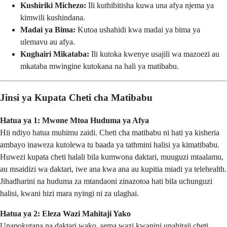
Kushiriki Michezo:
Ili kuthibitisha kuwa una afya njema ya
kimwili kushindana.
Madai ya Bima:
Kutoa ushahidi kwa madai ya bima ya
ulemavu au afya.
Kughairi Mikataba:
Ili kutoka kwenye usajili wa mazoezi au
mkataba mwingine kutokana na hali ya matibabu.
Jinsi ya Kupata Cheti cha Matibabu
Hatua ya 1: Mwone Mtoa Huduma ya Afya
Hii ndiyo hatua muhimu zaidi. Cheti cha matibabu ni hati ya kisheria
ambayo inaweza kutolewa tu baada ya tathmini halisi ya kimatibabu.
Huwezi kupata cheti halali bila kumwona daktari, muuguzi mtaalamu,
au msaidizi wa daktari, iwe ana kwa ana au kupitia miadi ya telehealth.
Jihadharini na huduma za mtandaoni zinazotoa hati bila uchunguzi
halisi, kwani hizi mara nyingi ni za ulaghai.
Hatua ya 2: Eleza Wazi Mahitaji Yako
Unapokutana na daktari wako, sema wazi kwanini unahitaji cheti.