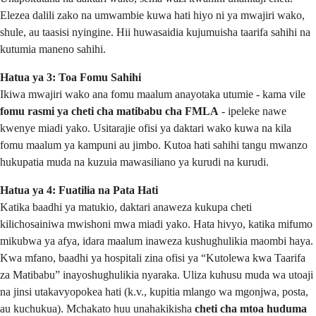
Elezea dalili zako na umwambie kuwa hati hiyo ni ya mwajiri wako,
shule, au taasisi nyingine. Hii huwasaidia kujumuisha taarifa sahihi na
kutumia maneno sahihi.
Hatua ya 3: Toa Fomu Sahihi
Ikiwa mwajiri wako ana fomu maalum anayotaka utumie - kama vile
fomu rasmi ya cheti cha matibabu cha FMLA
- ipeleke nawe
kwenye miadi yako. Usitarajie ofisi ya daktari wako kuwa na kila
fomu maalum ya kampuni au jimbo. Kutoa hati sahihi tangu mwanzo
hukupatia muda na kuzuia mawasiliano ya kurudi na kurudi.
Hatua ya 4: Fuatilia na Pata Hati
Katika baadhi ya matukio, daktari anaweza kukupa cheti
kilichosainiwa mwishoni mwa miadi yako. Hata hivyo, katika mifumo
mikubwa ya afya, idara maalum inaweza kushughulikia maombi haya.
Kwa mfano, baadhi ya hospitali zina ofisi ya “Kutolewa kwa Taarifa
za Matibabu” inayoshughulikia nyaraka. Uliza kuhusu muda wa utoaji
na jinsi utakavyopokea hati (k.v., kupitia mlango wa mgonjwa, posta,
au kuchukua). Mchakato huu unahakikisha
cheti cha mtoa huduma