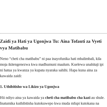
Zaidi ya Hati ya Ugonjwa Tu: Aina Tofauti za Vyeti
vya Matibabu
Neno “cheti cha matibabu” ni paa inayofunika hati mbalimbali, kila
moja ikitengenezwa kwa madhumuni maalum. Kuelewa unahitaji ipi
ni hatua ya kwanza ya kupata nyaraka sahihi. Hapa kuna aina za
kawaida zaidi:
1. Uthibitisho wa Likizo ya Ugonjwa
Hii ndiyo aina ya kawaida ya
cheti cha matibabu cha kazi
au shule.
Inatumika kuthibitisha kutokuwepo kwa muda mfupi kutokana na