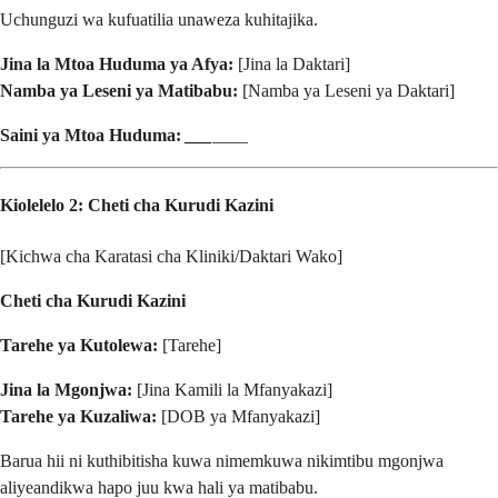
Uchunguzi wa kufuatilia unaweza kuhitajika.
Jina la Mtoa Huduma ya Afya:
[Jina la Daktari]
Namba ya Leseni ya Matibabu:
[Namba ya Leseni ya Daktari]
Saini ya Mtoa Huduma:
_
_
_
____
Kiolelelo 2: Cheti cha Kurudi Kazini
[Kichwa cha Karatasi cha Kliniki/Daktari Wako]
Cheti cha Kurudi Kazini
Tarehe ya Kutolewa:
[Tarehe]
Jina la Mgonjwa:
[Jina Kamili la Mfanyakazi]
Tarehe ya Kuzaliwa:
[DOB ya Mfanyakazi]
Barua hii ni kuthibitisha kuwa nimemkuwa nikimtibu mgonjwa
aliyeandikwa hapo juu kwa hali ya matibabu.