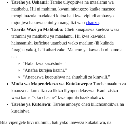
Tarehe ya Ushauri:
Tarehe uliyopitiwa na mtaalamu wa
matibabu. Hii ni muhimu, kwani miongozo katika maeneo
mengi inazuia madaktari kutoa hati kwa vipindi ambavyo
mgonjwa hakuwa chini ya uangalizi wao
chanzo
.
Taarifa Wazi ya Matibabu:
Cheti kinapaswa kueleza wazi
tathmini ya matibabu ya mtaalamu. Hii kwa kawaida
haimaanishi kufichua utambuzi wako maalum (ili kulinda
faragha yako), bali athari zake. Maneno ya kawaida ni pamoja
na:
“Hafai kwa kazi/shule.”
“Anafaa kurejea kazini.”
“Anapaswa kuepushwa na shughuli za kimwili.”
Muda wa Mapendekezo wa Kutokuwepo:
Tarehe maalum za
kuanza na kumaliza za likizo iliyopendekezwa. Kauli zisizo
wazi kama “siku chache” kwa ujumla hazikubaliwi.
Tarehe ya Kutolewa:
Tarehe ambayo cheti kilichoandikwa na
kusainiwa.
Bila vipengele hivi muhimu, hati yako inaweza kukataliwa, na