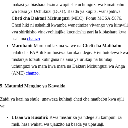
mabasi ya biashara lazima wapitishe uchunguzi wa kimatibabu
wa Idara ya Uchukuzi (DOT). Baada ya kupita, wanapatiwa
Cheti cha Daktari Mchunguzi
(MEC), Fomu MCSA-5876.
Cheti hiki ni ushahidi kwamba wanatimiza viwango vya kimwili
vya shirikisho vinavyohitajika kuendesha gari la kibiashara kwa
usalama
chanzo
.
Marubani:
Marubani lazima wawe na
Cheti cha Matibabu
halali cha FAA ili kuruhusiwa kuruka ndege. Hivi hutolewa kwa
madaraja tofauti kulingana na aina ya urukaji na huhitaji
uchunguzi wa mara kwa mara na Daktari Mchunguzi wa Anga
(AME)
chanzo
.
5. Matumizi Mengine ya Kawaida
Zaidi ya kazi na shule, unaweza kuhitaji cheti cha matibabu kwa ajili
ya:
Ufaao wa Kusafiri:
Kwa mashirika ya ndege au kampuni za
meli, hasa wakati wa ujauzito au baada ya upasuaji.