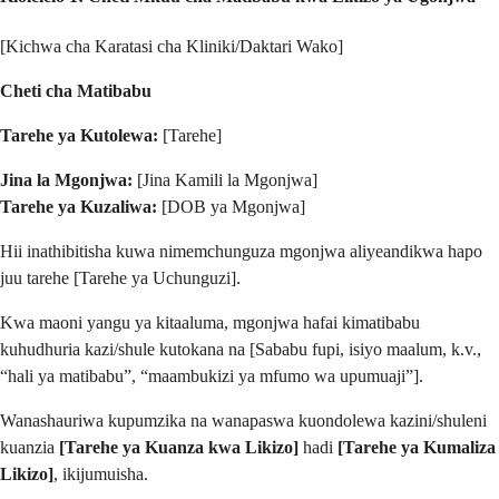
[Kichwa cha Karatasi cha Kliniki/Daktari Wako]
Cheti cha Matibabu
Tarehe ya Kutolewa:
[Tarehe]
Jina la Mgonjwa:
[Jina Kamili la Mgonjwa]
Tarehe ya Kuzaliwa:
[DOB ya Mgonjwa]
Hii inathibitisha kuwa nimemchunguza mgonjwa aliyeandikwa hapo
juu tarehe [Tarehe ya Uchunguzi].
Kwa maoni yangu ya kitaaluma, mgonjwa hafai kimatibabu
kuhudhuria kazi/shule kutokana na [Sababu fupi, isiyo maalum, k.v.,
“hali ya matibabu”, “maambukizi ya mfumo wa upumuaji”].
Wanashauriwa kupumzika na wanapaswa kuondolewa kazini/shuleni
kuanzia
[Tarehe ya Kuanza kwa Likizo]
hadi
[Tarehe ya Kumaliza
Likizo]
, ikijumuisha.