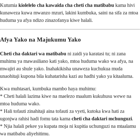
Kutumia
kiolelelo cha kawaida cha cheti cha matibabu
kama hivi
kunaweza kuwa mwanzo mzuri, lakini kumbuka, saini na sifa za mtoa
huduma ya afya ndizo zinazofanya kiwe halali.
Afya Yako na Majukumu Yako
Cheti cha daktari wa matibabu
ni zaidi ya karatasi tu; ni zana
muhimu ya mawasiliano kati yako, mtoa huduma wako wa afya, na
mwajiri au shule yako. Inahakikisha unaweza kuchukua muda
unaohitaji kupona bila kuhatarisha kazi au hadhi yako ya kitaaluma.
Kwa muhtasari, kumbuka mambo haya muhimu:
* Cheti halali lazima kiwe na maelezo maalum kukuhusu wewe na
mtoa huduma wako.
* Hali tofauti zinahitaji aina tofauti za vyeti, kutoka kwa hati za
ugonjwa rahisi hadi fomu tata kama
cheti cha daktari mchunguzi
.
* Njia halali pekee ya kupata moja ni kupitia uchunguzi na mtaalamu
wa matibabu aliyehitimu.