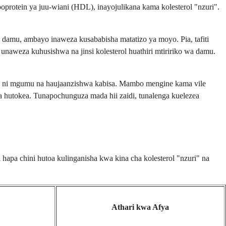
poprotein ya juu-wiani (HDL), inayojulikana kama kolesterol "nzuri".
damu, ambayo inaweza kusababisha matatizo ya moyo. Pia, tafiti
naweza kuhusishwa na jinsi kolesterol huathiri mtiririko wa damu.
u ni mgumu na haujaanzishwa kabisa. Mambo mengine kama vile
 hutokea. Tunapochunguza mada hii zaidi, tunalenga kuelezea
hapa chini hutoa kulinganisha kwa kina cha kolesterol "nzuri" na
Athari kwa Afya