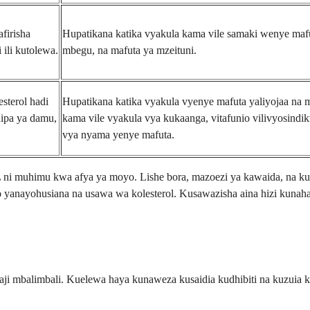
firisha
Hupatikana katika vyakula kama vile samaki wenye mafu
ili kutolewa.
mbegu, na mafuta ya mzeituni.
sterol hadi
Hupatikana katika vyakula vyenye mafuta yaliyojaa na m
hipa ya damu,
kama vile vyakula vya kukaanga, vitafunio vilivyosindi
vya nyama yenye mafuta.
i muhimu kwa afya ya moyo. Lishe bora, mazoezi ya kawaida, na kue
yanayohusiana na usawa wa kolesterol. Kusawazisha aina hizi kunahakik
iaji mbalimbali. Kuelewa haya kunaweza kusaidia kudhibiti na kuzuia k