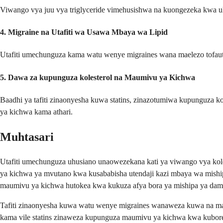
Viwango vya juu vya triglyceride vimehusishwa na kuongezeka kwa uk
4.
Migraine na Utafiti wa Usawa Mbaya wa Lipid
Utafiti umechunguza kama watu wenye migraines wana maelezo tofauti
5.
Dawa za kupunguza kolesterol na Maumivu ya Kichwa
Baadhi ya tafiti zinaonyesha kuwa statins, zinazotumiwa kupunguza 
ya kichwa kama athari.
Muhtasari
Utafiti umechunguza uhusiano unaowezekana kati ya viwango vya kol
ya kichwa ya mvutano kwa kusababisha utendaji kazi mbaya wa mishi
maumivu ya kichwa hutokea kwa kukuza afya bora ya mishipa ya damu
Tafiti zinaonyesha kuwa watu wenye migraines wanaweza kuwa na mael
kama vile statins zinaweza kupunguza maumivu ya kichwa kwa kuboresha