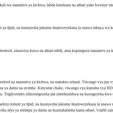
ali wa maumivu ya kichwa, labda kutokana na athari yake kwenye ute
 ya lipid, na kuonyesha jukumu linalowezekana la usawa mbaya wa ko
kolesterol, zinaweza kuwa na athari mbili, ama kupunguza maumivu ya
esterol na maumivu ya kichwa, na matokeo tofauti. Viwango vya juu 
pa ya damu na uvimbe. Kinyume chake, viwango vya kutosha vya HDL 
. Triglycerides zilizoongezeka pia zimehusishwa na kuongezeka kwa
ezo tofauti ya lipid, na kuonyesha jukumu linalowezekana la usawa m
 afya ya mishipa ya damu au kuzisababisha kama athari. Utafiti zaidi