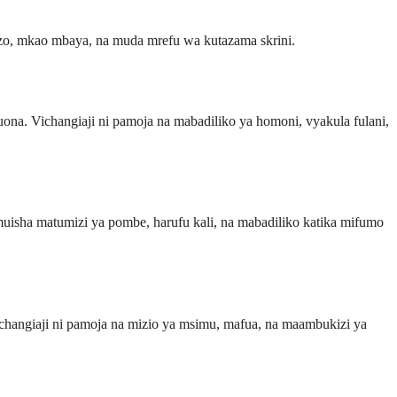
azo, mkao mbaya, na muda mrefu wa kutazama skrini.
na. Vichangiaji ni pamoja na mabadiliko ya homoni, vyakula fulani,
sha matumizi ya pombe, harufu kali, na mabadiliko katika mifumo
hangiaji ni pamoja na mizio ya msimu, mafua, na maambukizi ya