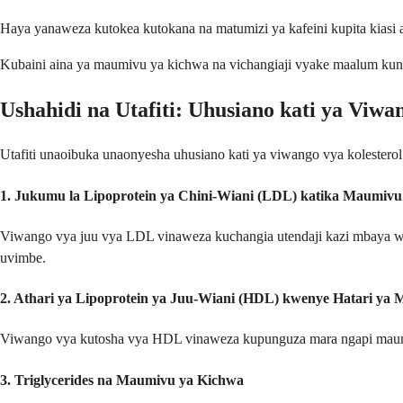
Haya yanaweza kutokea kutokana na matumizi ya kafeini kupita kiasi 
Kubaini aina ya maumivu ya kichwa na vichangiaji vyake maalum kun
Ushahidi na Utafiti: Uhusiano kati ya Viw
Utafiti unaoibuka unaonyesha uhusiano kati ya viwango vya kolester
1.
Jukumu la Lipoprotein ya Chini-Wiani (LDL) katika Maumivu
Viwango vya juu vya LDL vinaweza kuchangia utendaji kazi mbaya 
uvimbe.
2.
Athari ya Lipoprotein ya Juu-Wiani (HDL) kwenye Hatari ya
Viwango vya kutosha vya HDL vinaweza kupunguza mara ngapi maumi
3.
Triglycerides na Maumivu ya Kichwa