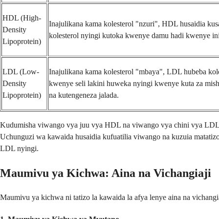
HDL (High-
Inajulikana kama kolesterol "nzuri", HDL husaidia kusa
Density
kolesterol nyingi kutoka kwenye damu hadi kwenye ini 
Lipoprotein)
LDL (Low-
Inajulikana kama kolesterol "mbaya", LDL hubeba kole
Density
kwenye seli lakini huweka nyingi kwenye kuta za mis
Lipoprotein)
na kutengeneza jalada.
Kudumisha viwango vya juu vya HDL na viwango vya chini vya LDL n
Uchunguzi wa kawaida husaidia kufuatilia viwango na kuzuia matatizo 
LDL nyingi.
Maumivu ya Kichwa: Aina na Vichangiaji
Maumivu ya kichwa ni tatizo la kawaida la afya lenye aina na vichang