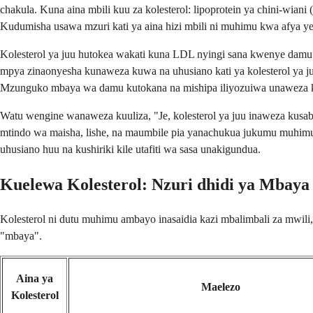
chakula. Kuna aina mbili kuu za kolesterol: lipoprotein ya chini-wian
Kudumisha usawa mzuri kati ya aina hizi mbili ni muhimu kwa afya y
Kolesterol ya juu hutokea wakati kuna LDL nyingi sana kwenye damu. 
mpya zinaonyesha kunaweza kuwa na uhusiano kati ya kolesterol ya ju
Mzunguko mbaya wa damu kutokana na mishipa iliyozuiwa unaweza 
Watu wengine wanaweza kuuliza, "Je, kolesterol ya juu inaweza ku
mtindo wa maisha, lishe, na maumbile pia yanachukua jukumu muhimu 
uhusiano huu na kushiriki kile utafiti wa sasa unakigundua.
Kuelewa Kolesterol: Nzuri dhidi ya Mbaya
Kolesterol ni dutu muhimu ambayo inasaidia kazi mbalimbali za mwili,
"mbaya".
Aina ya
Maelezo
Kolesterol