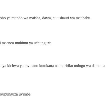
sho ya mtindo wa maisha, dawa, au ushauri wa matibabu.
 ni maeneo muhimu ya uchunguzi:
u ya kichwa ya mvutano kutokana na mtiririko mdogo wa damu na
 kupunguza uvimbe.