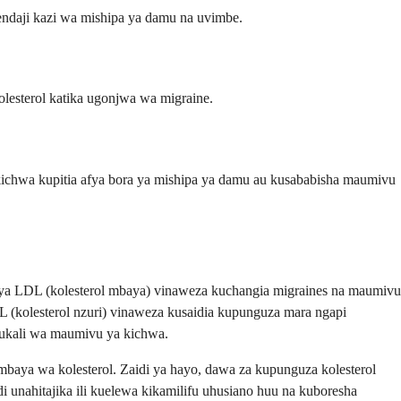
ndaji kazi wa mishipa ya damu na uvimbe.
lesterol katika ugonjwa wa migraine.
 kichwa kupitia afya bora ya mishipa ya damu au kusababisha maumivu
vya LDL (kolesterol mbaya) vinaweza kuchangia migraines na maumivu
(kolesterol nzuri) vinaweza kusaidia kupunguza mara ngapi
 ukali wa maumivu ya kichwa.
baya wa kolesterol. Zaidi ya hayo, dawa za kupunguza kolesterol
 unahitajika ili kuelewa kikamilifu uhusiano huu na kuboresha