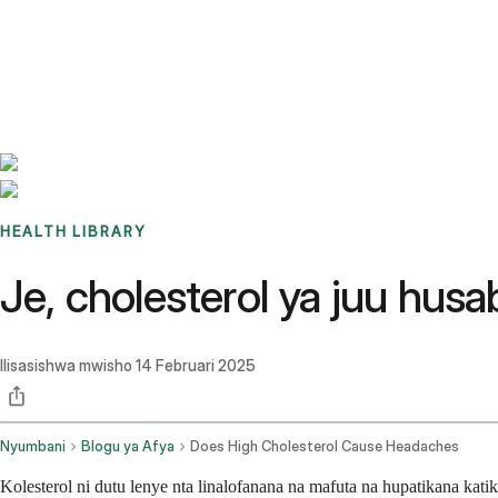
Benchmarks
Stories
FAQ
Sign up / Log in
HEALTH LIBRARY
Je, cholesterol ya juu hu
Ilisasishwa mwisho
14 Februari 2025
Nyumbani
Blogu ya Afya
Does High Cholesterol Cause Headaches
Kolesterol ni dutu lenye nta linalofanana na mafuta na hupatikana kati