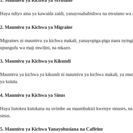
1.
Maumivu ya Kichwa ya Mvutano
Haya ndiyo aina ya kawaida zaidi, yanayosababishwa na mvutano wa m
2.
Maumivu ya Kichwa ya Migraine
Migraines ni maumivu ya kichwa makali, yanayopiga-piga mara nyingi
upungufu wa maji mwilini, na mkazo.
3.
Maumivu ya Kichwa ya Kikundi
Maumivu ya kichwa ya kikundi ni maumivu ya kichwa makali, ya muda
ya kulala.
4.
Maumivu ya Kichwa ya Sinus
Haya hutokea kutokana na uvimbe au maambukizi kwenye sinuses, na k
sinus.
5.
Maumivu ya Kichwa Yanayohusiana na Caffeine