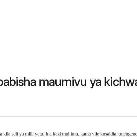
sababisha maumivu ya kichw
ka kila seli ya miili yetu. Ina kazi muhimu, kama vile kusaidia kutenge