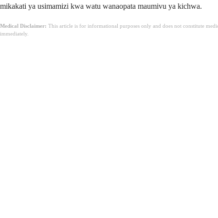
mikakati ya usimamizi kwa watu wanaopata maumivu ya kichwa.
Medical Disclaimer:
This article is for informational purposes only and does not constitute med
immediately.