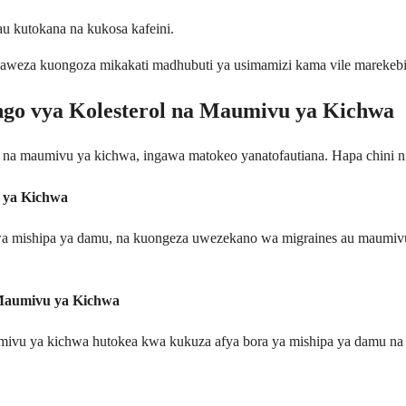
au kutokana na kukosa kafeini.
aweza kuongoza mikakati madhubuti ya usimamizi kama vile marekebi
ango vya Kolesterol na Maumivu ya Kichwa
ol na maumivu ya kichwa, ingawa matokeo yanatofautiana. Hapa chini
 ya Kichwa
wa mishipa ya damu, na kuongeza uwezekano wa migraines au maumiv
 Maumivu ya Kichwa
vu ya kichwa hutokea kwa kukuza afya bora ya mishipa ya damu na