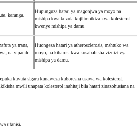
Hupunguza hatari ya magonjwa ya moyo na
ta, karanga,
mishipa kwa kuzuia kujilimbikiza kwa kolesterol
kwenye mishipa ya damu.
afuta ya trans,
Huongeza hatari ya atherosclerosis, mshtuko wa
kwa, na vipande
moyo, na kiharusi kwa kusababisha vizuizi vya
mishipa ya damu.
puka kuvuta sigara kunaweza kuboresha usawa wa kolesterol.
isha mwili unapata kolesterol inahitaji bila hatari zinazohusiana na
wa ufanisi.