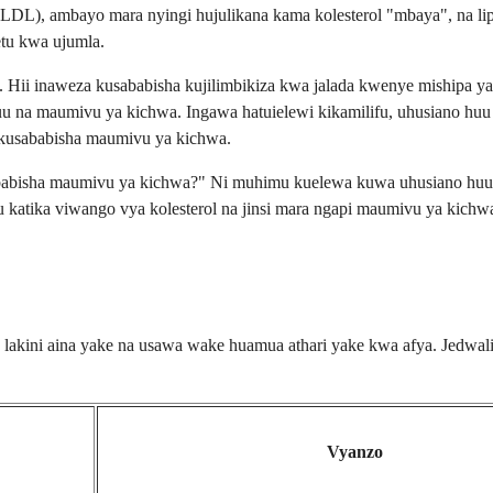
i (LDL), ambayo mara nyingi hujulikana kama kolesterol "mbaya", na li
etu kwa ujumla.
Hii inaweza kusababisha kujilimbikiza kwa jalada kwenye mishipa ya 
u na maumivu ya kichwa. Ingawa hatuielewi kikamilifu, uhusiano huu u
kusababisha maumivu ya kichwa.
sababisha maumivu ya kichwa?" Ni muhimu kuelewa kuwa uhusiano hu
katika viwango vya kolesterol na jinsi mara ngapi maumivu ya kichwa
 lakini aina yake na usawa wake huamua athari yake kwa afya. Jedwali 
Vyanzo