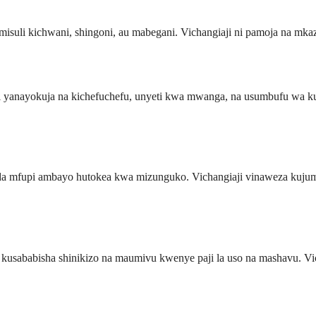
isuli kichwani, shingoni, au mabegani. Vichangiaji ni pamoja na mk
 yanayokuja na kichefuchefu, unyeti kwa mwanga, na usumbufu wa kuo
 mfupi ambayo hutokea kwa mizunguko. Vichangiaji vinaweza kujumui
usababisha shinikizo na maumivu kwenye paji la uso na mashavu. Vic