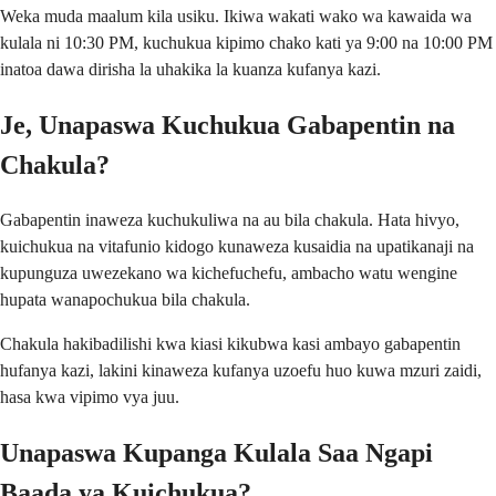
Weka muda maalum kila usiku. Ikiwa wakati wako wa kawaida wa
kulala ni 10:30 PM, kuchukua kipimo chako kati ya 9:00 na 10:00 PM
inatoa dawa dirisha la uhakika la kuanza kufanya kazi.
Je, Unapaswa Kuchukua Gabapentin na
Chakula?
Gabapentin inaweza kuchukuliwa na au bila chakula. Hata hivyo,
kuichukua na vitafunio kidogo kunaweza kusaidia na upatikanaji na
kupunguza uwezekano wa kichefuchefu, ambacho watu wengine
hupata wanapochukua bila chakula.
Chakula hakibadilishi kwa kiasi kikubwa kasi ambayo gabapentin
hufanya kazi, lakini kinaweza kufanya uzoefu huo kuwa mzuri zaidi,
hasa kwa vipimo vya juu.
Unapaswa Kupanga Kulala Saa Ngapi
Baada ya Kuichukua?