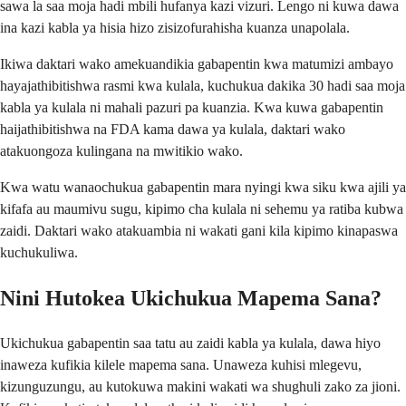
sawa la saa moja hadi mbili hufanya kazi vizuri. Lengo ni kuwa dawa
ina kazi kabla ya hisia hizo zisizofurahisha kuanza unapolala.
Ikiwa daktari wako amekuandikia gabapentin kwa matumizi ambayo
hayajathibitishwa rasmi kwa kulala, kuchukua dakika 30 hadi saa moja
kabla ya kulala ni mahali pazuri pa kuanzia. Kwa kuwa gabapentin
haijathibitishwa na FDA kama dawa ya kulala, daktari wako
atakuongoza kulingana na mwitikio wako.
Kwa watu wanaochukua gabapentin mara nyingi kwa siku kwa ajili ya
kifafa au maumivu sugu, kipimo cha kulala ni sehemu ya ratiba kubwa
zaidi. Daktari wako atakuambia ni wakati gani kila kipimo kinapaswa
kuchukuliwa.
Nini Hutokea Ukichukua Mapema Sana?
Ukichukua gabapentin saa tatu au zaidi kabla ya kulala, dawa hiyo
inaweza kufikia kilele mapema sana. Unaweza kuhisi mlegevu,
kizunguzungu, au kutokuwa makini wakati wa shughuli zako za jioni.