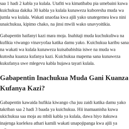
saa 1 hadi 2 kabla ya kulala. Utafiti wa kimatibabu pia umebaini kuwa
kuichukua dakika 30 kabla ya kulala kunaweza kuboresha muda wa
jumla wa kulala. Wakati unaofaa kwa ajili yako unategemea kwa nini
unaichukua, kipimo chako, na jinsi mwili wako unavyoitikia.
Gabapentin haifanyi kazi mara moja. Inahitaji muda kuchukuliwa na
kufikia viwango vinavyofaa katika damu yako. Kuichukua karibu sana
na wakati wa kulala kunaweza kuisababishia isiwe na muda wa
kutosha kuanza kufanya kazi. Kuichukua mapema sana kunaweza
kukufanya uwe mlegevu kabla hujawa tayari kulala.
Gabapentin Inachukua Muda Gani Kuanza
Kufanya Kazi?
Gabapentin kawaida hufikia kiwango cha juu zaidi katika damu yako
takriban saa 2 hadi 3 baada ya kuichukua. Hii inamaanisha kuwa
ukichukua saa moja au mbili kabla ya kulala, dawa hiyo itakuwa
inajenga kuelekea athari kamili wakati unapojipanga kwa ajili ya