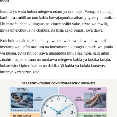
usiku.
Baadhi ya watu huhisi mlegevu ndani ya saa moja. Wengine huhitaji
karibu saa mbili au tatu kabla hawajagundua athari yoyote ya kutuliza.
Hii inatofautiana kulingana na kimetaboliki yako, uzito wa mwili,
ikiwa umeichukua na chakula, na hisia zako binafsi kwa dawa.
Kuichukua dakika 30 kabla ya wakati wako wa kawaida wa kulala
imefanyiwa utafiti maalum na imeonyesha kuongeza muda wa jumla
wa kulala. Kwa hivyo, ikiwa utagundua kuwa saa moja hadi mbili
zinahisi mapema sana na unakuwa mlegevu kabla ya kutaka kulala,
kuhamisha kipimo karibu na dakika 30 kabla ya kulala kunaweza
kufanya kazi vizuri zaidi.