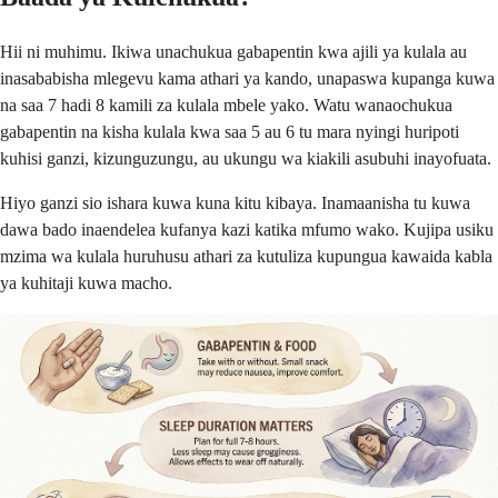
Hii ni muhimu. Ikiwa unachukua gabapentin kwa ajili ya kulala au
inasababisha mlegevu kama athari ya kando, unapaswa kupanga kuwa
na saa 7 hadi 8 kamili za kulala mbele yako. Watu wanaochukua
gabapentin na kisha kulala kwa saa 5 au 6 tu mara nyingi huripoti
kuhisi ganzi, kizunguzungu, au ukungu wa kiakili asubuhi inayofuata.
Hiyo ganzi sio ishara kuwa kuna kitu kibaya. Inamaanisha tu kuwa
dawa bado inaendelea kufanya kazi katika mfumo wako. Kujipa usiku
mzima wa kulala huruhusu athari za kutuliza kupungua kawaida kabla
ya kuhitaji kuwa macho.