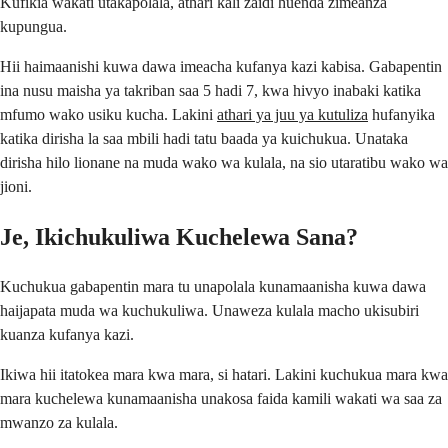
Kufikia wakati utakapolala, athari kali zaidi huenda zimeanza
kupungua.
Hii haimaanishi kuwa dawa imeacha kufanya kazi kabisa. Gabapentin
ina nusu maisha ya takriban saa 5 hadi 7, kwa hivyo inabaki katika
mfumo wako usiku kucha. Lakini
athari ya juu ya kutuliza
hufanyika
katika dirisha la saa mbili hadi tatu baada ya kuichukua. Unataka
dirisha hilo lionane na muda wako wa kulala, na sio utaratibu wako wa
jioni.
Je, Ikichukuliwa Kuchelewa Sana?
Kuchukua gabapentin mara tu unapolala kunamaanisha kuwa dawa
haijapata muda wa kuchukuliwa. Unaweza kulala macho ukisubiri
kuanza kufanya kazi.
Ikiwa hii itatokea mara kwa mara, si hatari. Lakini kuchukua mara kwa
mara kuchelewa kunamaanisha unakosa faida kamili wakati wa saa za
mwanzo za kulala.