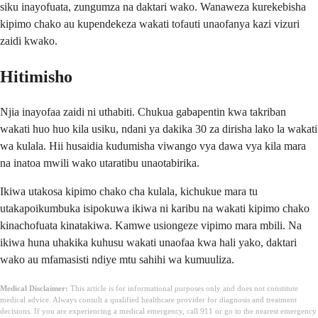
siku inayofuata, zungumza na daktari wako. Wanaweza kurekebisha
kipimo chako au kupendekeza wakati tofauti unaofanya kazi vizuri
zaidi kwako.
Hitimisho
Njia inayofaa zaidi ni uthabiti. Chukua gabapentin kwa takriban
wakati huo huo kila usiku, ndani ya dakika 30 za dirisha lako la wakati
wa kulala. Hii husaidia kudumisha viwango vya dawa vya kila mara
na inatoa mwili wako utaratibu unaotabirika.
Ikiwa utakosa kipimo chako cha kulala, kichukue mara tu
utakapoikumbuka isipokuwa ikiwa ni karibu na wakati kipimo chako
kinachofuata kinatakiwa. Kamwe usiongeze vipimo mara mbili. Na
ikiwa huna uhakika kuhusu wakati unaofaa kwa hali yako, daktari
wako au mfamasisti ndiye mtu sahihi wa kumuuliza.
Medical Disclaimer:
This article is for informational purposes only and does not constitute
medical advice. Always consult a qualified healthcare provider for diagnosis and treatment
decisions. If you are experiencing a medical emergency, call 911 or go to the nearest emergency