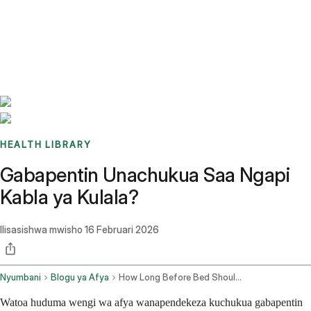
Benchmarks
Stories
FAQ
Sign up / Log in
HEALTH LIBRARY
Gabapentin Unachukua Saa Ngapi
Kabla ya Kulala?
Ilisasishwa mwisho
16 Februari 2026
Nyumbani
Blogu ya Afya
How Long Before Bed Should I Take Gabapentin
Watoa huduma wengi wa afya wanapendekeza kuchukua gabapentin