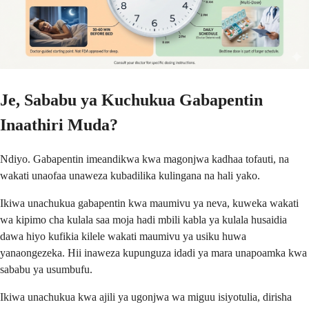
Je, Sababu ya Kuchukua Gabapentin
Inaathiri Muda?
Ndiyo. Gabapentin imeandikwa kwa magonjwa kadhaa tofauti, na
wakati unaofaa unaweza kubadilika kulingana na hali yako.
Ikiwa unachukua gabapentin kwa maumivu ya neva, kuweka wakati
wa kipimo cha kulala saa moja hadi mbili kabla ya kulala husaidia
dawa hiyo kufikia kilele wakati maumivu ya usiku huwa
yanaongezeka. Hii inaweza kupunguza idadi ya mara unapoamka kwa
sababu ya usumbufu.
Ikiwa unachukua kwa ajili ya ugonjwa wa miguu isiyotulia, dirisha