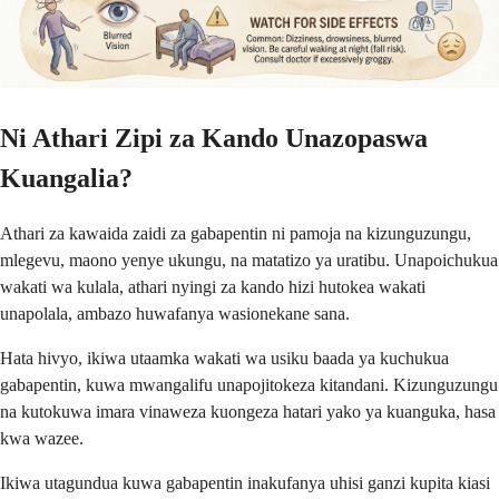
Ni Athari Zipi za Kando Unazopaswa
Kuangalia?
Athari za kawaida zaidi za gabapentin ni pamoja na kizunguzungu,
mlegevu, maono yenye ukungu, na matatizo ya uratibu. Unapoichukua
wakati wa kulala, athari nyingi za kando hizi hutokea wakati
unapolala, ambazo huwafanya wasionekane sana.
Hata hivyo, ikiwa utaamka wakati wa usiku baada ya kuchukua
gabapentin, kuwa mwangalifu unapojitokeza kitandani. Kizunguzungu
na kutokuwa imara vinaweza kuongeza hatari yako ya kuanguka, hasa
kwa wazee.
Ikiwa utagundua kuwa gabapentin inakufanya uhisi ganzi kupita kiasi