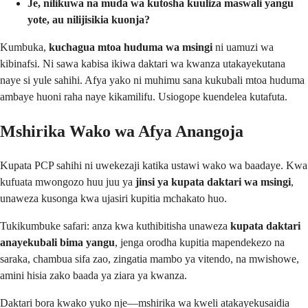
Je, nilikuwa na muda wa kutosha kuuliza maswali yangu
yote, au nilijisikia kuonja?
Kumbuka,
kuchagua mtoa huduma wa msingi
ni uamuzi wa
kibinafsi. Ni sawa kabisa ikiwa daktari wa kwanza utakayekutana
naye si yule sahihi. Afya yako ni muhimu sana kukubali mtoa huduma
ambaye huoni raha naye kikamilifu. Usiogope kuendelea kutafuta.
Mshirika Wako wa Afya Anangoja
Kupata PCP sahihi ni uwekezaji katika ustawi wako wa baadaye. Kwa
kufuata mwongozo huu juu ya
jinsi ya kupata daktari wa msingi
,
unaweza kusonga kwa ujasiri kupitia mchakato huo.
Tukikumbuke safari: anza kwa kuthibitisha unaweza
kupata daktari
anayekubali bima yangu
, jenga orodha kupitia mapendekezo na
saraka, chambua sifa zao, zingatia mambo ya vitendo, na mwishowe,
amini hisia zako baada ya ziara ya kwanza.
Daktari bora kwako yuko nje—mshirika wa kweli atakayekusaidia