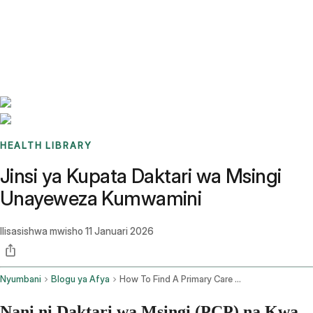
Benchmarks
Stories
FAQ
Sign up / Log in
HEALTH LIBRARY
Jinsi ya Kupata Daktari wa Msingi
Unayeweza Kumwamini
Ilisasishwa mwisho
11 Januari 2026
Nyumbani
Blogu ya Afya
How To Find A Primary Care Doctor
Nani ni Daktari wa Msingi (PCP) na Kwa