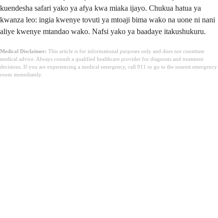
kuendesha safari yako ya afya kwa miaka ijayo. Chukua hatua ya
kwanza leo: ingia kwenye tovuti ya mtoaji bima wako na uone ni nani
aliye kwenye mtandao wako. Nafsi yako ya baadaye itakushukuru.
Medical Disclaimer:
This article is for informational purposes only and does not constitute
medical advice. Always consult a qualified healthcare provider for diagnosis and treatment
decisions. If you are experiencing a medical emergency, call 911 or go to the nearest emergency
room immediately.