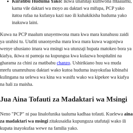
Kuratibu Huduma Yako:
Ikiwa unahitaji kumwona mtaalamu,
kama vile daktari wa moyo au daktari wa mifupa, PCP yako
itatoa rufaa na kufanya kazi nao ili kuhakikisha huduma yako
inakuwa laini.
Kuwa na PCP maalum unayemwona mara kwa mara kunahusu zaidi
ya urahisi tu. Utafiti unaonyesha mara kwa mara kuwa wagonjwa
wenye uhusiano imara wa msingi wa utunzaji hupata matokeo bora ya
kiafya, ikiwa ni pamoja na kupungua kwa kulazwa hospitalini na
gharama za chini za matibabu
chanzo
. Ushirikiano huu wa muda
mrefu unamruhusu daktari wako kutoa huduma inayokufaa kibinafsi
kulingana na uelewa wa kina wa wasifu wako wa kipekee wa kiafya
na hali za maisha.
Jua Aina Tofauti za Madaktari wa Msingi
Neno "PCP" ni paa linalofunika taaluma kadhaa tofauti. Kuelewa
aina
za madaktari wa msingi
zitakusaidia kupunguza utafutaji wako ili
kupata inayokufaa wewe na familia yako.