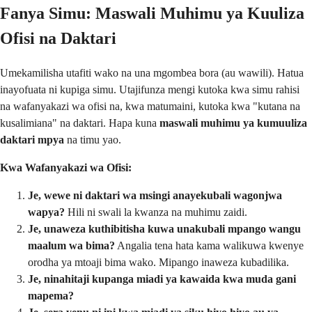
Fanya Simu: Maswali Muhimu ya Kuuliza
Ofisi na Daktari
Umekamilisha utafiti wako na una mgombea bora (au wawili). Hatua
inayofuata ni kupiga simu. Utajifunza mengi kutoka kwa simu rahisi
na wafanyakazi wa ofisi na, kwa matumaini, kutoka kwa "kutana na
kusalimiana" na daktari. Hapa kuna
maswali muhimu ya kumuuliza
daktari mpya
na timu yao.
Kwa Wafanyakazi wa Ofisi:
Je, wewe ni daktari wa msingi anayekubali wagonjwa
wapya?
Hili ni swali la kwanza na muhimu zaidi.
Je, unaweza kuthibitisha kuwa unakubali mpango wangu
maalum wa bima?
Angalia tena hata kama walikuwa kwenye
orodha ya mtoaji bima wako. Mipango inaweza kubadilika.
Je, ninahitaji kupanga miadi ya kawaida kwa muda gani
mapema?