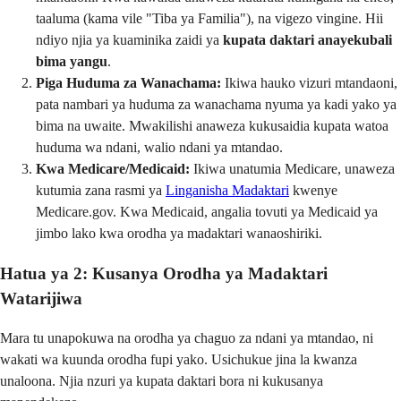
taaluma (kama vile "Tiba ya Familia"), na vigezo vingine. Hii
ndiyo njia ya kuaminika zaidi ya
kupata daktari anayekubali
bima yangu
.
Piga Huduma za Wanachama:
Ikiwa hauko vizuri mtandaoni,
pata nambari ya huduma za wanachama nyuma ya kadi yako ya
bima na uwaite. Mwakilishi anaweza kukusaidia kupata watoa
huduma wa ndani, walio ndani ya mtandao.
Kwa Medicare/Medicaid:
Ikiwa unatumia Medicare, unaweza
kutumia zana rasmi ya
Linganisha Madaktari
kwenye
Medicare.gov. Kwa Medicaid, angalia tovuti ya Medicaid ya
jimbo lako kwa orodha ya madaktari wanaoshiriki.
Hatua ya 2: Kusanya Orodha ya Madaktari
Watarijiwa
Mara tu unapokuwa na orodha ya chaguo za ndani ya mtandao, ni
wakati wa kuunda orodha fupi yako. Usichukue jina la kwanza
unaloona. Njia nzuri ya kupata daktari bora ni kukusanya