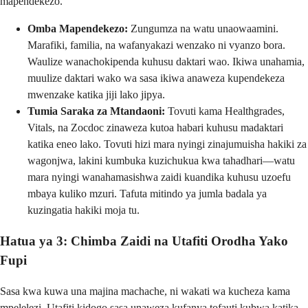
mapendekezo.
Omba Mapendekezo:
Zungumza na watu unaowaamini.
Marafiki, familia, na wafanyakazi wenzako ni vyanzo bora.
Waulize wanachokipenda kuhusu daktari wao. Ikiwa unahamia,
muulize daktari wako wa sasa ikiwa anaweza kupendekeza
mwenzake katika jiji lako jipya.
Tumia Saraka za Mtandaoni:
Tovuti kama Healthgrades,
Vitals, na Zocdoc zinaweza kutoa habari kuhusu madaktari
katika eneo lako. Tovuti hizi mara nyingi zinajumuisha hakiki za
wagonjwa, lakini kumbuka kuzichukua kwa tahadhari—watu
mara nyingi wanahamasishwa zaidi kuandika kuhusu uzoefu
mbaya kuliko mzuri. Tafuta mitindo ya jumla badala ya
kuzingatia hakiki moja tu.
Hatua ya 3: Chimba Zaidi na Utafiti Orodha Yako
Fupi
Sasa kwa kuwa una majina machache, ni wakati wa kucheza kama
mpelelezi. Utafiti kidogo sasa unaweza kufanya tofauti kubwa katika