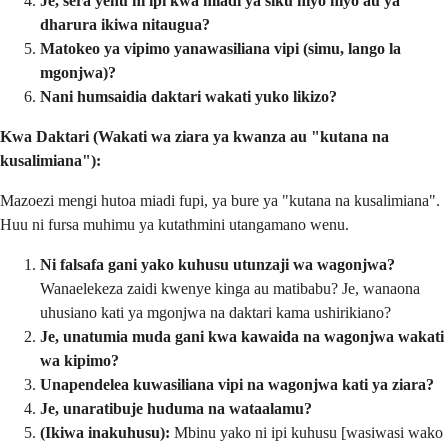
Je, sera yenu ni ipi kwa miadi ya siku hiyo hiyo au ya
dharura ikiwa nitaugua?
Matokeo ya vipimo yanawasiliana vipi (simu, lango la
mgonjwa)?
Nani humsaidia daktari wakati yuko likizo?
Kwa Daktari (Wakati wa ziara ya kwanza au "kutana na
kusalimiana"):
Mazoezi mengi hutoa miadi fupi, ya bure ya "kutana na kusalimiana".
Huu ni fursa muhimu ya kutathmini utangamano wenu.
Ni falsafa gani yako kuhusu utunzaji wa wagonjwa?
Wanaelekeza zaidi kwenye kinga au matibabu? Je, wanaona
uhusiano kati ya mgonjwa na daktari kama ushirikiano?
Je, unatumia muda gani kwa kawaida na wagonjwa wakati
wa kipimo?
Unapendelea kuwasiliana vipi na wagonjwa kati ya ziara?
Je, unaratibuje huduma na wataalamu?
(Ikiwa inakuhusu):
Mbinu yako ni ipi kuhusu [wasiwasi wako