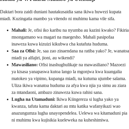
Daktari bora zaidi duniani hautakusaidia sana ikiwa huwezi kupata
miadi. Kuzingatia mambo ya vitendo ni muhimu kama vile sifa.
Mahali:
Je, ofisi iko karibu na nyumba au kazini kwako? Fikiria
msongamano wa magari na maegesho. Mahali pasipofaa
inaweza kuwa kizuizi kikubwa cha kutafuta huduma.
Saa za Ofisi:
Je, saa zao zinaendana na ratiba yako? Je, wanatoa
miadi ya alfajiri, jioni, au wikendi?
Mawasiliano:
Ofisi inashughulikaje na mawasiliano? Mazoezi
ya kisasa yanapaswa kutoa lango la mgonjwa kwa kuangalia
matokeo ya vipimo, kupanga miadi, na kutuma ujumbe salama.
Uliza ikiwa wanatoa huduma za afya kwa njia ya simu au ziara
za mtandaoni, ambazo zinaweza kuwa rahisi sana.
Lugha na Utamaduni:
Ikiwa Kiingereza si lugha yako ya
kwanza, tafuta kama daktari au mtu katika wafanyikazi wao
anazungumza lugha unayopendelea. Uelewa wa kitamaduni pia
ni muhimu kwa kujisikia kueleweka na kuheshimiwa.