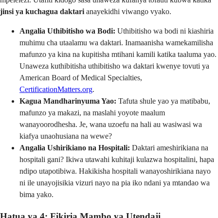
jinsi ya kuchagua daktari
anayekidhi viwango vyako.
Angalia Uthibitisho wa Bodi:
Uthibitisho wa bodi ni kiashiria
muhimu cha utaalamu wa daktari. Inamaanisha wamekamilisha
mafunzo ya kina na kupitisha mtihani kamili katika taaluma yao.
Unaweza kuthibitisha uthibitisho wa daktari kwenye tovuti ya
American Board of Medical Specialties,
CertificationMatters.org
.
Kagua Mandharinyuma Yao:
Tafuta shule yao ya matibabu,
mafunzo ya makazi, na maslahi yoyote maalum
wanayoorodhesha. Je, wana uzoefu na hali au wasiwasi wa
kiafya unaohusiana na wewe?
Angalia Ushirikiano na Hospitali:
Daktari ameshirikiana na
hospitali gani? Ikiwa utawahi kuhitaji kulazwa hospitalini, hapa
ndipo utapotibiwa. Hakikisha hospitali wanayoshirikiana nayo
ni ile unayojisikia vizuri nayo na pia iko ndani ya mtandao wa
bima yako.
Hatua ya 4: Fikiria Mambo ya Utendaji