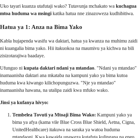
Uko tayari kuanza utafutaji wako? Tutavunja mchakato wa
kuchagua
mtoa huduma wa msingi
katika hatua nne zinazoweza kudhibitiwa.
Hatua ya 1: Anza na Bima Yako
Kabla hujapenda wasifu wa daktari, hatua ya kwanza na muhimu zaidi
ni kuangalia bima yako. Hii itakuokoa na maumivu ya kichwa na bili
zisizotarajiwa baadaye.
Ufunguo ni
kupata daktari ndani ya mtandao
. "Ndani ya mtandao"
inamaanisha daktari ana mkataba na kampuni yako ya bima kutoa
huduma kwa kiwango kilichopunguzwa. "Nje ya mtandao"
inamaanisha hawana, na utalipa zaidi kwa mfuko wako.
Jinsi ya kufanya hivyo:
Tembelea Tovuti ya Mtoaji Bima Wako:
Kampuni yako ya
bima ya afya (kama vile Blue Cross Blue Shield, Aetna, Cigna,
UnitedHealthcare) itakuwa na saraka ya watoa huduma
mtandaoni. Kwa kawaida unaweza kutafuta kulingana na eneo,