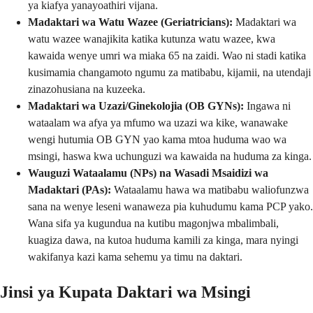
ya kiafya yanayoathiri vijana.
Madaktari wa Watu Wazee (Geriatricians):
Madaktari wa
watu wazee wanajikita katika kutunza watu wazee, kwa
kawaida wenye umri wa miaka 65 na zaidi. Wao ni stadi katika
kusimamia changamoto ngumu za matibabu, kijamii, na utendaji
zinazohusiana na kuzeeka.
Madaktari wa Uzazi/Ginekolojia (OB GYNs):
Ingawa ni
wataalam wa afya ya mfumo wa uzazi wa kike, wanawake
wengi hutumia OB GYN yao kama mtoa huduma wao wa
msingi, haswa kwa uchunguzi wa kawaida na huduma za kinga.
Wauguzi Wataalamu (NPs) na Wasadi Msaidizi wa
Madaktari (PAs):
Wataalamu hawa wa matibabu waliofunzwa
sana na wenye leseni wanaweza pia kuhudumu kama PCP yako.
Wana sifa ya kugundua na kutibu magonjwa mbalimbali,
kuagiza dawa, na kutoa huduma kamili za kinga, mara nyingi
wakifanya kazi kama sehemu ya timu na daktari.
Jinsi ya Kupata Daktari wa Msingi