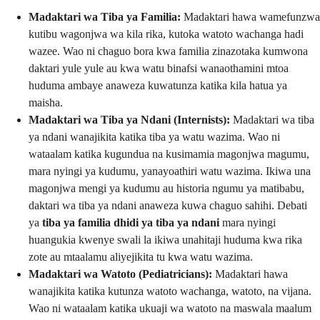
Madaktari wa Tiba ya Familia:
Madaktari hawa wamefunzwa
kutibu wagonjwa wa kila rika, kutoka watoto wachanga hadi
wazee. Wao ni chaguo bora kwa familia zinazotaka kumwona
daktari yule yule au kwa watu binafsi wanaothamini mtoa
huduma ambaye anaweza kuwatunza katika kila hatua ya
maisha.
Madaktari wa Tiba ya Ndani (Internists):
Madaktari wa tiba
ya ndani wanajikita katika tiba ya watu wazima. Wao ni
wataalam katika kugundua na kusimamia magonjwa magumu,
mara nyingi ya kudumu, yanayoathiri watu wazima. Ikiwa una
magonjwa mengi ya kudumu au historia ngumu ya matibabu,
daktari wa tiba ya ndani anaweza kuwa chaguo sahihi. Debati
ya
tiba ya familia dhidi ya tiba ya ndani
mara nyingi
huangukia kwenye swali la ikiwa unahitaji huduma kwa rika
zote au mtaalamu aliyejikita tu kwa watu wazima.
Madaktari wa Watoto (Pediatricians):
Madaktari hawa
wanajikita katika kutunza watoto wachanga, watoto, na vijana.
Wao ni wataalam katika ukuaji wa watoto na maswala maalum