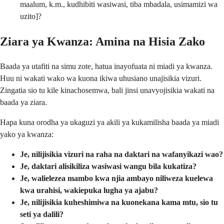
maalum, k.m., kudhibiti wasiwasi, tiba mbadala, usimamizi wa
uzito]?
Ziara ya Kwanza: Amina na Hisia Zako
Baada ya utafiti na simu zote, hatua inayofuata ni miadi ya kwanza.
Huu ni wakati wako wa kuona ikiwa uhusiano unajisikia vizuri.
Zingatia sio tu kile kinachosemwa, bali jinsi unavyojisikia wakati na
baada ya ziara.
Hapa kuna orodha ya ukaguzi ya akili ya kukamilisha baada ya miadi
yako ya kwanza:
Je, nilijisikia vizuri na raha na daktari na wafanyikazi wao?
Je, daktari alisikiliza wasiwasi wangu bila kukatiza?
Je, walielezea mambo kwa njia ambayo niliweza kuelewa
kwa urahisi, wakiepuka lugha ya ajabu?
Je, nilijisikia kuheshimiwa na kuonekana kama mtu, sio tu
seti ya dalili?