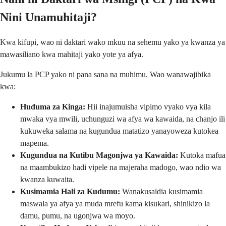
Nini Unamuhitaji?
Kwa kifupi, wao ni daktari wako mkuu na sehemu yako ya kwanza ya
mawasiliano kwa mahitaji yako yote ya afya.
Jukumu la PCP yako ni pana sana na muhimu. Wao wanawajibika
kwa:
Huduma za Kinga:
Hii inajumuisha vipimo vyako vya kila
mwaka vya mwili, uchunguzi wa afya wa kawaida, na chanjo ili
kukuweka salama na kugundua matatizo yanayoweza kutokea
mapema.
Kugundua na Kutibu Magonjwa ya Kawaida:
Kutoka mafua
na maambukizo hadi vipele na majeraha madogo, wao ndio wa
kwanza kuwaita.
Kusimamia Hali za Kudumu:
Wanakusaidia kusimamia
maswala ya afya ya muda mrefu kama kisukari, shinikizo la
damu, pumu, na ugonjwa wa moyo.