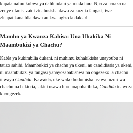
kupata nafuu kubwa ya dalili ndani ya muda huo. Njia za haraka na
zenye ufanisi zaidi zinahusisha dawa za kuzuia fangasi, iwe
zinapatikana bila dawa au kwa agizo la daktari.
Mambo ya Kwanza Kabisa: Una Uhakika Ni
Maambukizi ya Chachu?
Kabla ya kukimbilia dukani, ni muhimu kuhakikisha unayotibu ni
tatizo sahihi. Maambukizi ya chachu ya ukeni, au candidiasis ya ukeni,
ni maambukizi ya fangasi yanayosababishwa na ongezeko la chachu
iitwayo
Candida
. Kawaida, uke wako hudumisha usawa mzuri wa
chachu na bakteria, lakini usawa huo unapoharibika,
Candida
inaweza
kuongezeka.