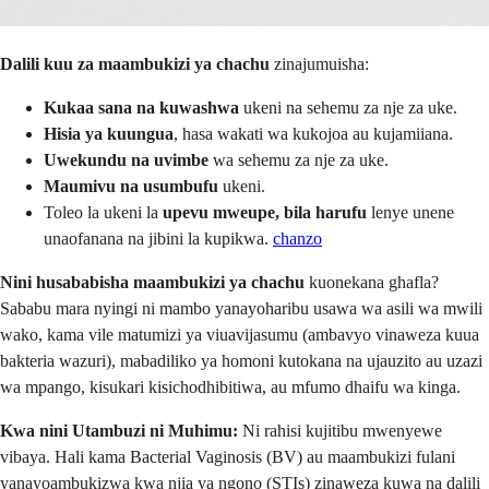
Dalili kuu za maambukizi ya chachu
zinajumuisha:
Kukaa sana na kuwashwa
ukeni na sehemu za nje za uke.
Hisia ya kuungua
, hasa wakati wa kukojoa au kujamiiana.
Uwekundu na uvimbe
wa sehemu za nje za uke.
Maumivu na usumbufu
ukeni.
Toleo la ukeni la
upevu mweupe, bila harufu
lenye unene
unaofanana na jibini la kupikwa.
chanzo
Nini husababisha maambukizi ya chachu
kuonekana ghafla?
Sababu mara nyingi ni mambo yanayoharibu usawa wa asili wa mwili
wako, kama vile matumizi ya viuavijasumu (ambavyo vinaweza kuua
bakteria wazuri), mabadiliko ya homoni kutokana na ujauzito au uzazi
wa mpango, kisukari kisichodhibitiwa, au mfumo dhaifu wa kinga.
Kwa nini Utambuzi ni Muhimu:
Ni rahisi kujitibu mwenyewe
vibaya. Hali kama Bacterial Vaginosis (BV) au maambukizi fulani
yanayoambukizwa kwa njia ya ngono (STIs) zinaweza kuwa na dalili