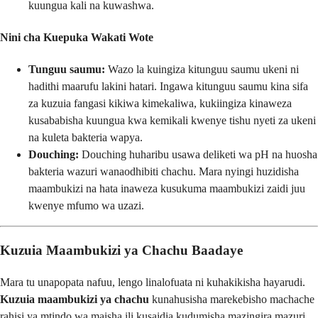
kuungua kali na kuwashwa.
Nini cha Kuepuka Wakati Wote
Tunguu saumu:
Wazo la kuingiza kitunguu saumu ukeni ni
hadithi maarufu lakini hatari. Ingawa kitunguu saumu kina sifa
za kuzuia fangasi kikiwa kimekaliwa, kukiingiza kinaweza
kusababisha kuungua kwa kemikali kwenye tishu nyeti za ukeni
na kuleta bakteria wapya.
Douching:
Douching huharibu usawa deliketi wa pH na huosha
bakteria wazuri wanaodhibiti chachu. Mara nyingi huzidisha
maambukizi na hata inaweza kusukuma maambukizi zaidi juu
kwenye mfumo wa uzazi.
Kuzuia Maambukizi ya Chachu Baadaye
Mara tu unapopata nafuu, lengo linalofuata ni kuhakikisha hayarudi.
Kuzuia maambukizi ya chachu
kunahusisha marekebisho machache
rahisi ya mtindo wa maisha ili kusaidia kudumisha mazingira mazuri