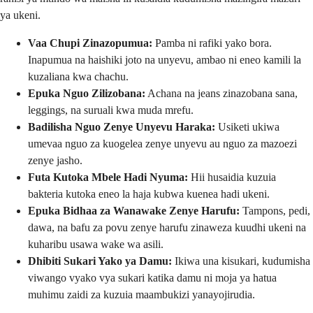
ya ukeni.
Vaa Chupi Zinazopumua:
Pamba ni rafiki yako bora.
Inapumua na haishiki joto na unyevu, ambao ni eneo kamili la
kuzaliana kwa chachu.
Epuka Nguo Zilizobana:
Achana na jeans zinazobana sana,
leggings, na suruali kwa muda mrefu.
Badilisha Nguo Zenye Unyevu Haraka:
Usiketi ukiwa
umevaa nguo za kuogelea zenye unyevu au nguo za mazoezi
zenye jasho.
Futa Kutoka Mbele Hadi Nyuma:
Hii husaidia kuzuia
bakteria kutoka eneo la haja kubwa kuenea hadi ukeni.
Epuka Bidhaa za Wanawake Zenye Harufu:
Tampons, pedi,
dawa, na bafu za povu zenye harufu zinaweza kuudhi ukeni na
kuharibu usawa wake wa asili.
Dhibiti Sukari Yako ya Damu:
Ikiwa una kisukari, kudumisha
viwango vyako vya sukari katika damu ni moja ya hatua
muhimu zaidi za kuzuia maambukizi yanayojirudia.