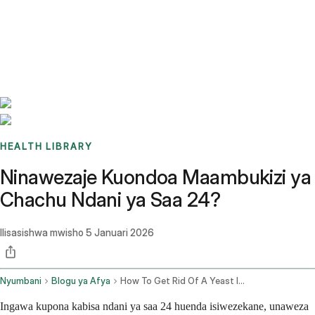
Benchmarks
Stories
FAQ
Sign up / Log in
HEALTH LIBRARY
Ninawezaje Kuondoa Maambukizi ya
Chachu Ndani ya Saa 24?
Ilisasishwa mwisho
5 Januari 2026
Nyumbani
Blogu ya Afya
How To Get Rid Of A Yeast Infection In 24 Hours
Ingawa kupona kabisa ndani ya saa 24 huenda isiwezekane, unaweza