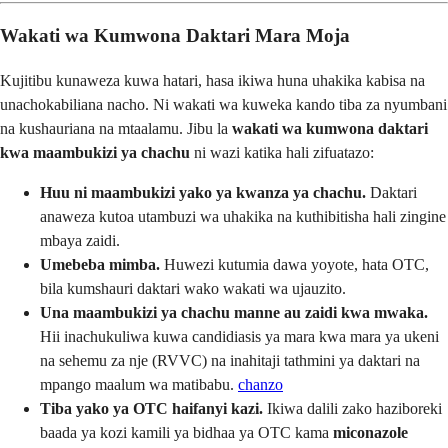
Wakati wa Kumwona Daktari Mara Moja
Kujitibu kunaweza kuwa hatari, hasa ikiwa huna uhakika kabisa na
unachokabiliana nacho. Ni wakati wa kuweka kando tiba za nyumbani
na kushauriana na mtaalamu. Jibu la
wakati wa kumwona daktari
kwa maambukizi ya chachu
ni wazi katika hali zifuatazo:
Huu ni maambukizi yako ya kwanza ya chachu.
Daktari
anaweza kutoa utambuzi wa uhakika na kuthibitisha hali zingine
mbaya zaidi.
Umebeba mimba.
Huwezi kutumia dawa yoyote, hata OTC,
bila kumshauri daktari wako wakati wa ujauzito.
Una maambukizi ya chachu manne au zaidi kwa mwaka.
Hii inachukuliwa kuwa candidiasis ya mara kwa mara ya ukeni
na sehemu za nje (RVVC) na inahitaji tathmini ya daktari na
mpango maalum wa matibabu.
chanzo
Tiba yako ya OTC haifanyi kazi.
Ikiwa dalili zako haziboreki
baada ya kozi kamili ya bidhaa ya OTC kama
miconazole