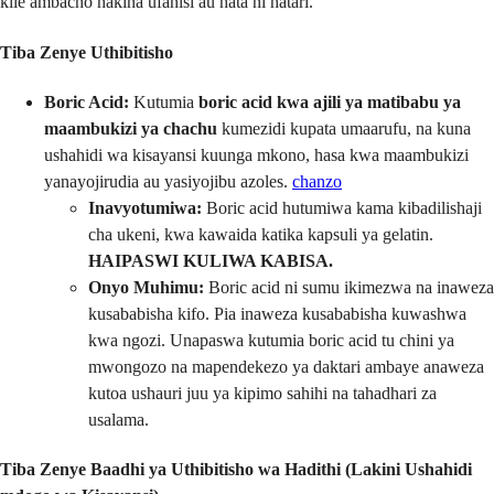
kile ambacho hakina ufanisi au hata ni hatari.
Tiba Zenye Uthibitisho
Boric Acid:
Kutumia
boric acid kwa ajili ya matibabu ya
maambukizi ya chachu
kumezidi kupata umaarufu, na kuna
ushahidi wa kisayansi kuunga mkono, hasa kwa maambukizi
yanayojirudia au yasiyojibu azoles.
chanzo
Inavyotumiwa:
Boric acid hutumiwa kama kibadilishaji
cha ukeni, kwa kawaida katika kapsuli ya gelatin.
HAIPASWI KULIWA KABISA.
Onyo Muhimu:
Boric acid ni sumu ikimezwa na inaweza
kusababisha kifo. Pia inaweza kusababisha kuwashwa
kwa ngozi. Unapaswa kutumia boric acid tu chini ya
mwongozo na mapendekezo ya daktari ambaye anaweza
kutoa ushauri juu ya kipimo sahihi na tahadhari za
usalama.
Tiba Zenye Baadhi ya Uthibitisho wa Hadithi (Lakini Ushahidi