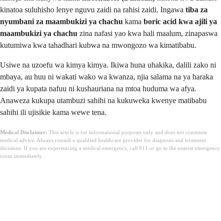
kinatoa suluhisho lenye nguvu zaidi na rahisi zaidi. Ingawa
tiba za
nyumbani za maambukizi ya chachu
kama
boric acid kwa ajili ya
maambukizi ya chachu
zina nafasi yao kwa hali maalum, zinapaswa
kutumiwa kwa tahadhari kubwa na mwongozo wa kimatibabu.
Usiwe na uzoefu wa kimya kimya. Ikiwa huna uhakika, dalili zako ni
mbaya, au huu ni wakati wako wa kwanza, njia salama na ya haraka
zaidi ya kupata nafuu ni kushauriana na mtoa huduma wa afya.
Anaweza kukupa utambuzi sahihi na kukuweka kwenye matibabu
sahihi ili ujisikie kama wewe tena.
Medical Disclaimer:
This article is for informational purposes only and does not constitute
medical advice. Always consult a qualified healthcare provider for diagnosis and treatment
decisions. If you are experiencing a medical emergency, call 911 or go to the nearest emergency
room immediately.