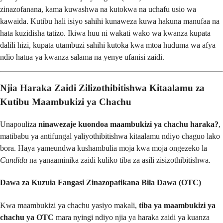
zinazofanana, kama kuwashwa na kutokwa na uchafu usio wa
kawaida. Kutibu hali isiyo sahihi kunaweza kuwa hakuna manufaa na
hata kuzidisha tatizo. Ikiwa huu ni wakati wako wa kwanza kupata
dalili hizi, kupata utambuzi sahihi kutoka kwa mtoa huduma wa afya
ndio hatua ya kwanza salama na yenye ufanisi zaidi.
Njia Haraka Zaidi Zilizothibitishwa Kitaalamu za
Kutibu Maambukizi ya Chachu
Unapouliza
ninawezaje kuondoa maambukizi ya chachu haraka?
,
matibabu ya antifungal yaliyothibitishwa kitaalamu ndiyo chaguo lako
bora. Haya yameundwa kushambulia moja kwa moja ongezeko la
Candida
na yanaaminika zaidi kuliko tiba za asili zisizothibitishwa.
Dawa za Kuzuia Fangasi Zinazopatikana Bila Dawa (OTC)
Kwa maambukizi ya chachu yasiyo makali,
tiba ya maambukizi ya
chachu ya OTC
mara nyingi ndiyo njia ya haraka zaidi ya kuanza