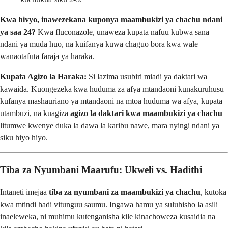
Kwa hivyo, inawezekana kuponya maambukizi ya chachu ndani
ya saa 24?
Kwa fluconazole, unaweza kupata nafuu kubwa sana
ndani ya muda huo, na kuifanya kuwa chaguo bora kwa wale
wanaotafuta faraja ya haraka.
Kupata Agizo la Haraka:
Si lazima usubiri miadi ya daktari wa
kawaida. Kuongezeka kwa huduma za afya mtandaoni kunakuruhusu
kufanya mashauriano ya mtandaoni na mtoa huduma wa afya, kupata
utambuzi, na kuagiza
agizo la daktari kwa maambukizi ya chachu
litumwe kwenye duka la dawa la karibu nawe, mara nyingi ndani ya
siku hiyo hiyo.
Tiba za Nyumbani Maarufu: Ukweli vs. Hadithi
Intaneti imejaa
tiba za nyumbani za maambukizi ya chachu
, kutoka
kwa mtindi hadi vitunguu saumu. Ingawa hamu ya suluhisho la asili
inaeleweka, ni muhimu kutenganisha kile kinachoweza kusaidia na