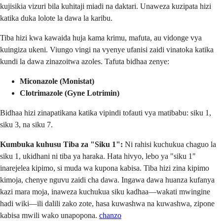
kujisikia vizuri bila kuhitaji miadi na daktari. Unaweza kuzipata hizi
katika duka lolote la dawa la karibu.
Tiba hizi kwa kawaida huja kama krimu, mafuta, au vidonge vya
kuingiza ukeni. Viungo vingi na vyenye ufanisi zaidi vinatoka katika
kundi la dawa zinazoitwa azoles. Tafuta bidhaa zenye:
Miconazole (Monistat)
Clotrimazole (Gyne Lotrimin)
Bidhaa hizi zinapatikana katika vipindi tofauti vya matibabu: siku 1,
siku 3, na siku 7.
Kumbuka kuhusu Tiba za "Siku 1":
Ni rahisi kuchukua chaguo la
siku 1, ukidhani ni tiba ya haraka. Hata hivyo, lebo ya "siku 1"
inarejelea kipimo, si muda wa kupona kabisa. Tiba hizi zina kipimo
kimoja, chenye nguvu zaidi cha dawa. Ingawa dawa huanza kufanya
kazi mara moja, inaweza kuchukua siku kadhaa—wakati mwingine
hadi wiki—ili dalili zako zote, hasa kuwashwa na kuwashwa, zipone
kabisa mwili wako unapopona.
chanzo