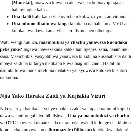
(Monistat)
, unaweza kuwa na aina ya chachu inayopinga au
hali nyingine kabisa.
Una dalili kali
, kama vile uvimbe mkubwa, nyufa, au vidonda.
Una mfumo dhaifu wa kinga
kutokana na hali kama VVU au
kutoka kwa dawa kama vile steroids au chemotherapy.
Watu wengi huuliza,
maambukizi ya chachu yanaweza kuondoka
peke yake?
Ingawa inawezekana katika hali nyepesi sana, haiaminiki
sana. Maambukizi yasiyotibiwa yanaweza kuzidi, na kusababisha dalili
mbaya zaidi na kufanya matibabu kuwa magumu zaidi. Haitafutii
usumbufu wa muda mrefu na matatizo yanayoweza kutokea kusubiri
na kuona.
Njia Yako Haraka Zaidi ya Kujisikia Vizuri
Njia yako ya haraka na yenye uhakika zaidi ya kupata nafuu ni kupitia
dawa ya antifungal iliyothibitishwa.
Tiba ya maambukizi ya chachu
ya OTC
inaweza kukuanzishia mara moja, wakati kidonge cha kipimo
kimoja cha kunywa kama
fluconazole (Diflucan)
kutoka kwa daktari