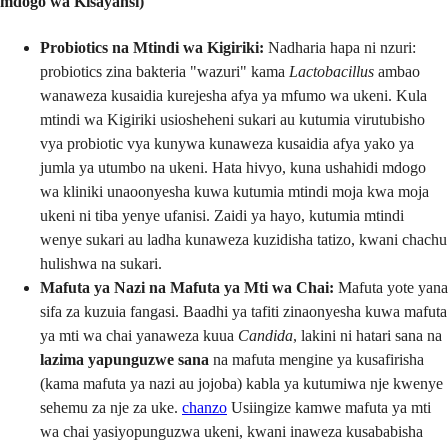
mdogo wa Kisayansi)
Probiotics na Mtindi wa Kigiriki:
Nadharia hapa ni nzuri:
probiotics zina bakteria "wazuri" kama
Lactobacillus
ambao
wanaweza kusaidia kurejesha afya ya mfumo wa ukeni. Kula
mtindi wa Kigiriki usiosheheni sukari au kutumia virutubisho
vya probiotic vya kunywa kunaweza kusaidia afya yako ya
jumla ya utumbo na ukeni. Hata hivyo, kuna ushahidi mdogo
wa kliniki unaoonyesha kuwa kutumia mtindi moja kwa moja
ukeni ni tiba yenye ufanisi. Zaidi ya hayo, kutumia mtindi
wenye sukari au ladha kunaweza kuzidisha tatizo, kwani chachu
hulishwa na sukari.
Mafuta ya Nazi na Mafuta ya Mti wa Chai:
Mafuta yote yana
sifa za kuzuia fangasi. Baadhi ya tafiti zinaonyesha kuwa mafuta
ya mti wa chai yanaweza kuua
Candida
, lakini ni hatari sana na
lazima yapunguzwe sana
na mafuta mengine ya kusafirisha
(kama mafuta ya nazi au jojoba) kabla ya kutumiwa nje kwenye
sehemu za nje za uke.
chanzo
Usiingize kamwe mafuta ya mti
wa chai yasiyopunguzwa ukeni, kwani inaweza kusababisha