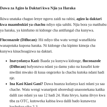
Dawa za Agizo la Daktari kwa Njia ya Haraka
Ikiwa unataka chaguo lenye nguvu zaidi na rahisi,
agizo la daktari
kwa maambukizi ya chachu
ndiyo njia sahihi. Njia bora ya matibabu
ya haraka, ya kimfumo ni kidonge cha antifungal cha kunywa.
Fluconazole (Diflucan)
: Hii ndiyo tiba watu wengi wanafikiria
wanapotaka kupona haraka. Ni kidonge cha kipimo kimoja cha
kunywa kinachoagizwa na daktari.
Inavyofanya Kazi:
Baada ya kunywa kidonge,
fluconazole
(Diflucan)
hufyonzwa ndani ya damu yako na kusafiri kote
mwilini mwako ili kuua ongezeko la chachu kutoka ndani hadi
nje.
Ina Kasi Kiasi Gani?
Dawa huanza kufanya kazi ndani ya saa
chache. Watu wengi wanaripoti uboreshaji unaoonekana katika
dalili zao ndani ya saa 12 hadi 24. Hata hivyo, kama ilivyo kwa
tiba za OTC, kutoweka kabisa kwa dalili bado kunaweza
kuchukua siku 2-3.