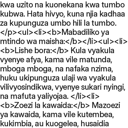
kwa uzito na kuonekana kwa tumbo
kubwa. Hata hivyo, kuna njia kadhaa
za kupunguza umbo hili la tumbo.
</p><ul><li><b>Mabadiliko ya
mtindo wa maisha:</b></li><ul><li>
<b>Lishe bora:</b> Kula vyakula
vyenye afya, kama vile matunda,
mboga mboga, na nafaka nzima,
huku ukipunguza ulaji wa vyakula
vilivyosindikwa, vyenye sukari nyingi,
na mafuta yaliyojaa. </li><li>
<b>Zoezi la kawaida:</b> Mazoezi
ya kawaida, kama vile kutembea,
kukimbia, au kuogelea, husaidia