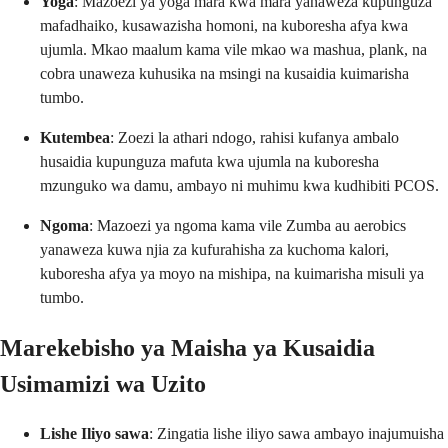
Yoga
: Mazoezi ya yoga mara kwa mara yanaweza kupunguza
mafadhaiko, kusawazisha homoni, na kuboresha afya kwa
ujumla. Mkao maalum kama vile mkao wa mashua, plank, na
cobra unaweza kuhusika na msingi na kusaidia kuimarisha
tumbo.
Kutembea
: Zoezi la athari ndogo, rahisi kufanya ambalo
husaidia kupunguza mafuta kwa ujumla na kuboresha
mzunguko wa damu, ambayo ni muhimu kwa kudhibiti PCOS.
Ngoma
: Mazoezi ya ngoma kama vile Zumba au aerobics
yanaweza kuwa njia za kufurahisha za kuchoma kalori,
kuboresha afya ya moyo na mishipa, na kuimarisha misuli ya
tumbo.
Marekebisho ya Maisha ya Kusaidia
Usimamizi wa Uzito
Lishe Iliyo sawa
: Zingatia lishe iliyo sawa ambayo inajumuisha