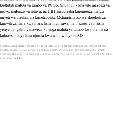
kudhibiti mafuta ya tumbo ya PCOS. Shughuli kama vile mazoezi ya
moyo, mafunzo ya nguvu, na HIIT inaboresha kupunguza mafuta,
unyeti wa insulini, na kimetaboliki. Mchanganyiko wa shughuli za
kimwili za mara kwa mara, lishe iliyo sawa, na mazoea ya maisha
yenye uangalifu yanaweza kulenga mafuta ya tumbo kwa ufanisi na
kuboresha afya kwa ujumla kwa watu wenye PCOS.
Medical Disclaimer:
This article is for informational purposes only and does not constitute
medical advice. Always consult a qualified healthcare provider for diagnosis and treatment
decisions. If you are experiencing a medical emergency, call 911 or go to the nearest emergency
room immediately.