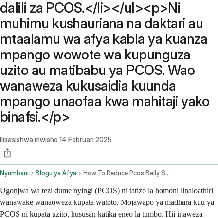
dalili za PCOS.</li></ul><p>Ni
muhimu kushauriana na daktari au
mtaalamu wa afya kabla ya kuanza
mpango wowote wa kupunguza
uzito au matibabu ya PCOS. Wao
wanaweza kukusaidia kuunda
mpango unaofaa kwa mahitaji yako
binafsi.</p>
Ilisasishwa mwisho
14 Februari 2025
Nyumbani
Blogu ya Afya
How To Reduce Pcos Belly Shape
Ugonjwa wa tezi dume nyingi (PCOS) ni tatizo la homoni linaloathiri
wanawake wanaoweza kupata watoto. Mojawapo ya madhara kuu ya
PCOS ni kupata uzito, hususan katika eneo la tumbo. Hii inaweza