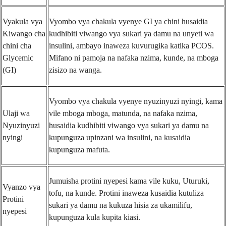
Vyakula vya
Vyombo vya chakula vyenye GI ya chini husaidia
Kiwango cha
kudhibiti viwango vya sukari ya damu na unyeti wa
chini cha
insulini, ambayo inaweza kuvurugika katika PCOS.
Glycemic
Mifano ni pamoja na nafaka nzima, kunde, na mboga
(GI)
zisizo na wanga.
Vyombo vya chakula vyenye nyuzinyuzi nyingi, kama
Ulaji wa
vile mboga mboga, matunda, na nafaka nzima,
Nyuzinyuzi
husaidia kudhibiti viwango vya sukari ya damu na
nyingi
kupunguza upinzani wa insulini, na kusaidia
kupunguza mafuta.
Jumuisha protini nyepesi kama vile kuku, Uturuki,
Vyanzo vya
tofu, na kunde. Protini inaweza kusaidia kutuliza
Protini
sukari ya damu na kukuza hisia za ukamilifu,
nyepesi
kupunguza kula kupita kiasi.