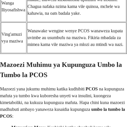
Wanga
Chagua nafaka nzima kama vile quinoa, mchele wa
Iliyosafishwa
kahawia, na oats badala yake.
Wanawake wengine wenye PCOS wanaweza kupata
Ving'amuzi
uvimbe au usumbufu na maziwa. Fikiria mbadala za
vya maziwa
mimea kama vile maziwa ya mlozi au mtindi wa nazi.
Mazoezi Muhimu ya Kupunguza Umbo la
Tumbo la PCOS
Mazoezi yana jukumu muhimu katika kudhibiti
PCOS
na kupunguza
mafuta ya tumbo kwa kuboresha unyeti wa insulini, kuongeza
kimetaboliki, na kukuza kupunguza mafuta. Hapa chini kuna mazoezi
madhubuti ambayo yanaweza kusaidia kupunguza
umbo la tumbo la
PCOS
: