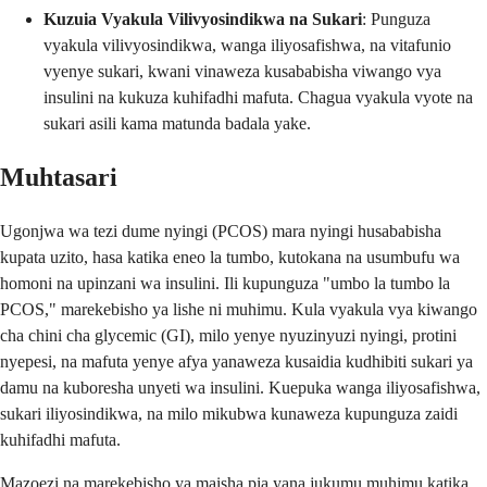
Kuzuia Vyakula Vilivyosindikwa na Sukari
: Punguza
vyakula vilivyosindikwa, wanga iliyosafishwa, na vitafunio
vyenye sukari, kwani vinaweza kusababisha viwango vya
insulini na kukuza kuhifadhi mafuta. Chagua vyakula vyote na
sukari asili kama matunda badala yake.
Muhtasari
Ugonjwa wa tezi dume nyingi (PCOS) mara nyingi husababisha
kupata uzito, hasa katika eneo la tumbo, kutokana na usumbufu wa
homoni na upinzani wa insulini. Ili kupunguza "umbo la tumbo la
PCOS," marekebisho ya lishe ni muhimu. Kula vyakula vya kiwango
cha chini cha glycemic (GI), milo yenye nyuzinyuzi nyingi, protini
nyepesi, na mafuta yenye afya yanaweza kusaidia kudhibiti sukari ya
damu na kuboresha unyeti wa insulini. Kuepuka wanga iliyosafishwa,
sukari iliyosindikwa, na milo mikubwa kunaweza kupunguza zaidi
kuhifadhi mafuta.
Mazoezi na marekebisho ya maisha pia yana jukumu muhimu katika