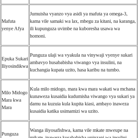
Jumuisha vyanzo vya asidi ya mafuta ya omega-3,
Mafuta
kama vile samaki wa lax, mbegu za kitani, na karanga,
yenye Afya
ili kupunguza uvimbe na kuboresha usawa wa
homoni.
Punguza ulaji wa vyakula na vinywaji vyenye sukari
Epuka Sukari
ambavyo husababisha viwango vya insulini, na
Iliyosindikwa
kuchangia kupata uzito, hasa karibu na tumbo.
Kula milo midogo, mara kwa mara wakati wa mchana
Milo Midogo
kunaweza kusaidia kudumisha viwango vya sukari ya
Mara kwa
damu na kuzuia kula kupita kiasi, ambayo inaweza
Mara
kusaidia katika usimamizi wa uzito.
Wanga iliyosafishwa, kama vile mkate mweupe na
Punguza
mikate, inaweza kusababisha upinzani wa insulini.