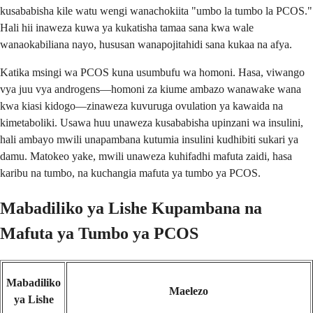
kusababisha kile watu wengi wanachokiita "umbo la tumbo la PCOS."
Hali hii inaweza kuwa ya kukatisha tamaa sana kwa wale
wanaokabiliana nayo, hususan wanapojitahidi sana kukaa na afya.
Katika msingi wa PCOS kuna usumbufu wa homoni. Hasa, viwango
vya juu vya androgens—homoni za kiume ambazo wanawake wana
kwa kiasi kidogo—zinaweza kuvuruga ovulation ya kawaida na
kimetaboliki. Usawa huu unaweza kusababisha upinzani wa insulini,
hali ambayo mwili unapambana kutumia insulini kudhibiti sukari ya
damu. Matokeo yake, mwili unaweza kuhifadhi mafuta zaidi, hasa
karibu na tumbo, na kuchangia mafuta ya tumbo ya PCOS.
Mabadiliko ya Lishe Kupambana na
Mafuta ya Tumbo ya PCOS
Mabadiliko
Maelezo
ya Lishe