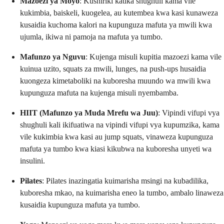
Mazoezi ya Moyo
: Kushiriki katika shughuli kama vile
kukimbia, baiskeli, kuogelea, au kutembea kwa kasi kunaweza
kusaidia kuchoma kalori na kupunguza mafuta ya mwili kwa
ujumla, ikiwa ni pamoja na mafuta ya tumbo.
Mafunzo ya Nguvu
: Kujenga misuli kupitia mazoezi kama vile
kuinua uzito, squats za mwili, lunges, na push-ups husaidia
kuongeza kimetaboliki na kuboresha muundo wa mwili kwa
kupunguza mafuta na kujenga misuli nyembamba.
HIIT (Mafunzo ya Muda Mrefu wa Juu)
: Vipindi vifupi vya
shughuli kali ikifuatiwa na vipindi vifupi vya kupumzika, kama
vile kukimbia kwa kasi au jump squats, vinaweza kupunguza
mafuta ya tumbo kwa kiasi kikubwa na kuboresha unyeti wa
insulini.
Pilates
: Pilates inazingatia kuimarisha msingi na kubadilika,
kuboresha mkao, na kuimarisha eneo la tumbo, ambalo linaweza
kusaidia kupunguza mafuta ya tumbo.