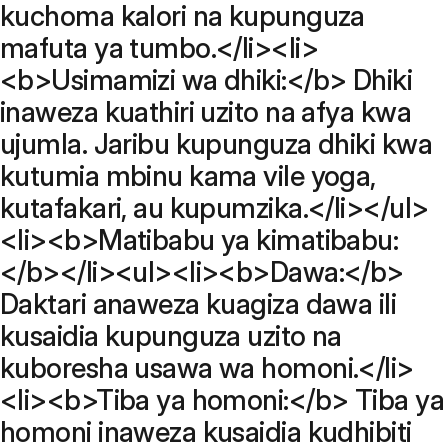
kuchoma kalori na kupunguza
mafuta ya tumbo.</li><li>
<b>Usimamizi wa dhiki:</b> Dhiki
inaweza kuathiri uzito na afya kwa
ujumla. Jaribu kupunguza dhiki kwa
kutumia mbinu kama vile yoga,
kutafakari, au kupumzika.</li></ul>
<li><b>Matibabu ya kimatibabu:
</b></li><ul><li><b>Dawa:</b>
Daktari anaweza kuagiza dawa ili
kusaidia kupunguza uzito na
kuboresha usawa wa homoni.</li>
<li><b>Tiba ya homoni:</b> Tiba ya
homoni inaweza kusaidia kudhibiti