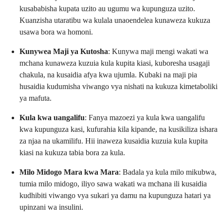
kusababisha kupata uzito au ugumu wa kupunguza uzito.
Kuanzisha utaratibu wa kulala unaoendelea kunaweza kukuza
usawa bora wa homoni.
Kunywea Maji ya Kutosha
: Kunywa maji mengi wakati wa
mchana kunaweza kuzuia kula kupita kiasi, kuboresha usagaji
chakula, na kusaidia afya kwa ujumla. Kubaki na maji pia
husaidia kudumisha viwango vya nishati na kukuza kimetaboliki
ya mafuta.
Kula kwa uangalifu
: Fanya mazoezi ya kula kwa uangalifu
kwa kupunguza kasi, kufurahia kila kipande, na kusikiliza ishara
za njaa na ukamilifu. Hii inaweza kusaidia kuzuia kula kupita
kiasi na kukuza tabia bora za kula.
Milo Midogo Mara kwa Mara
: Badala ya kula milo mikubwa,
tumia milo midogo, iliyo sawa wakati wa mchana ili kusaidia
kudhibiti viwango vya sukari ya damu na kupunguza hatari ya
upinzani wa insulini.