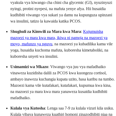
vyakula vya kiwango cha chini cha glycemic (GI), nyuzinyuzi
nyingi, protini nyepesi, na mafuta yenye afya. Hii husaidia
kudhibiti viwango vya sukari ya damu na kupunguza upinzani
wa insulini, tatizo la kawaida katika PCOS.
Shughuli za Kimwili za Mara kwa Mara
:
Kujumuisha
mazoezi ya mara kwa mara, ikiwa ni pamoja na mazoezi ya
moyo, mafunzo ya nguvu
, na mazoezi ya kubadilika kama vile
yoga, husaidia kuchoma mafuta, kuboresha kimetaboliki, na
kuboresha unyeti wa insulini.
Usimamizi wa Mkazo
: Viwango vya juu vya mafadhaiko
vinaweza kuzidisha dalili za PCOS kwa kuongeza cortisol,
ambayo inaweza kuchangia kupata uzito, hasa karibu na tumbo.
Mazoezi kama vile kutafakari, kutafakari, kupumua kwa kina,
na mazoezi ya mara kwa mara yanaweza kusaidia kudhibiti
mafadhaiko.
Kulala vya Kutosha
: Lenga saa 7-9 za kulala vizuri kila usiku.
Kulala vibaya kunaweza kuathiri homoni zinazodhibiti njaa na