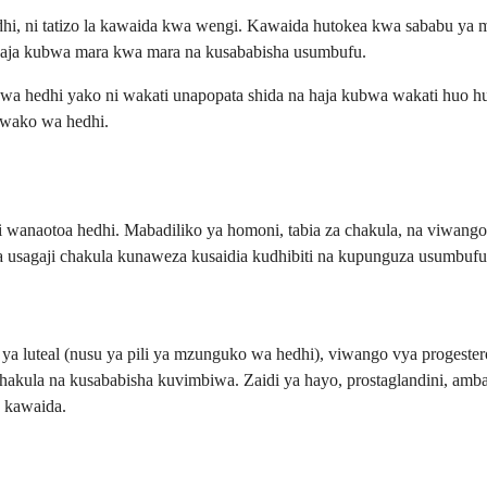
, ni tatizo la kawaida kwa wengi. Kawaida hutokea kwa sababu ya ma
haja kubwa mara kwa mara na kusababisha usumbufu.
 hedhi yako ni wakati unapopata shida na haja kubwa wakati huo hu
 wako wa hedhi.
wanaotoa hedhi. Mabadiliko ya homoni, tabia za chakula, na viwang
na usagaji chakula kunaweza kusaidia kudhibiti na kupunguza usumbufu
luteal (nusu ya pili ya mzunguko wa hedhi), viwango vya progestero
chakula na kusababisha kuvimbiwa. Zaidi ya hayo, prostaglandini, amb
a kawaida.