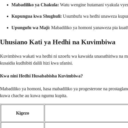
Mabadiliko ya Chakula:
Watu wengine hutamani vyakula vyeny
Kupungua kwa Shughuli:
Usumbufu wa hedhi unaweza kupungu
Upungufu wa Maji:
Mabadiliko ya homoni yanaweza pia kuathi
Uhusiano Kati ya Hedhi na Kuvimbiwa
Kuvimbiwa wakati wa hedhi ni uzoefu wa kawaida unaoathiriwa na m
kusaidia kudhibiti dalili hizi kwa ufanisi.
Kwa nini Hedhi Husababisha Kuvimbiwa?
Mabadiliko ya homoni, hasa mabadiliko ya progesterone na prostagla
kuwa chache au kuwa ngumu kupita.
Kigezo