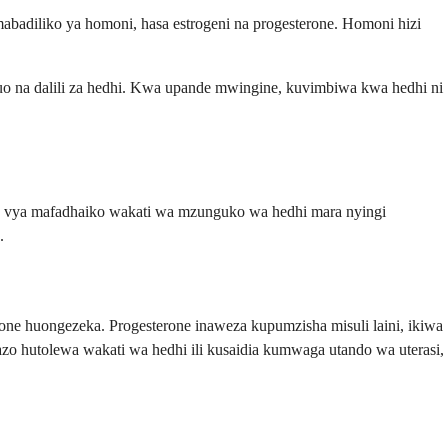
badiliko ya homoni, hasa estrogeni na progesterone. Homoni hizi
o na dalili za hedhi. Kwa upande mwingine, kuvimbiwa kwa hedhi ni
o vya mafadhaiko wakati wa mzunguko wa hedhi mara nyingi
.
ne huongezeka. Progesterone inaweza kupumzisha misuli laini, ikiwa
azo hutolewa wakati wa hedhi ili kusaidia kumwaga utando wa uterasi,