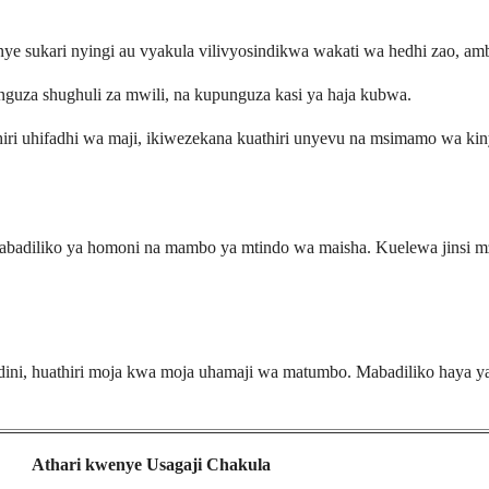
e sukari nyingi au vyakula vilivyosindikwa wakati wa hedhi zao, amb
za shughuli za mwili, na kupunguza kasi ya haja kubwa.
ri uhifadhi wa maji, ikiwezekana kuathiri unyevu na msimamo wa kin
abadiliko ya homoni na mambo ya mtindo wa maisha. Kuelewa jinsi 
ndini, huathiri moja kwa moja uhamaji wa matumbo. Mabadiliko haya y
Athari kwenye Usagaji Chakula