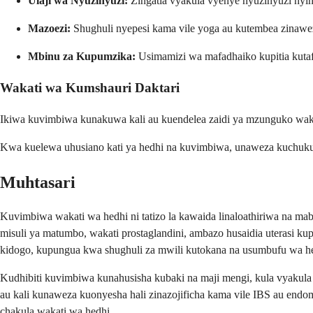
Ulaji wa Nyuzinyuzi:
Zingatia vyakula vyenye nyuzinyuzi nyin
Mazoezi:
Shughuli nyepesi kama vile yoga au kutembea zinawe
Mbinu za Kupumzika:
Usimamizi wa mafadhaiko kupitia kuta
Wakati wa Kumshauri Daktari
Ikiwa kuvimbiwa kunakuwa kali au kuendelea zaidi ya mzunguko wako
Kwa kuelewa uhusiano kati ya hedhi na kuvimbiwa, unaweza kuchukua
Muhtasari
Kuvimbiwa wakati wa hedhi ni tatizo la kawaida linaloathiriwa na m
misuli ya matumbo, wakati prostaglandini, ambazo husaidia uterasi 
kidogo, kupungua kwa shughuli za mwili kutokana na usumbufu wa he
Kudhibiti kuvimbiwa kunahusisha kubaki na maji mengi, kula vyakul
au kali kunaweza kuonyesha hali zinazojificha kama vile IBS au endo
chakula wakati wa hedhi.