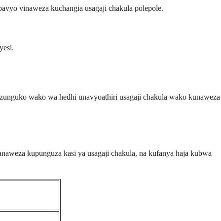
avyo vinaweza kuchangia usagaji chakula polepole.
yesi.
mzunguko wako wa hedhi unavyoathiri usagaji chakula wako kunaweza
anaweza kupunguza kasi ya usagaji chakula, na kufanya haja kubwa