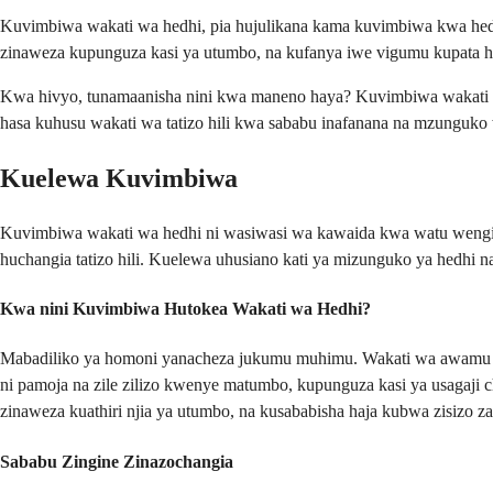
Kuvimbiwa wakati wa hedhi, pia hujulikana kama kuvimbiwa kwa hedhi
zinaweza kupunguza kasi ya utumbo, na kufanya iwe vigumu kupata 
Kwa hivyo, tunamaanisha nini kwa maneno haya? Kuvimbiwa wakati wa
hasa kuhusu wakati wa tatizo hili kwa sababu inafanana na mzunguko
Kuelewa Kuvimbiwa
Kuvimbiwa wakati wa hedhi ni wasiwasi wa kawaida kwa watu wengi 
huchangia tatizo hili. Kuelewa uhusiano kati ya mizunguko ya hedhi 
Kwa nini Kuvimbiwa Hutokea Wakati wa Hedhi?
Mabadiliko ya homoni yanacheza jukumu muhimu. Wakati wa awamu ya 
ni pamoja na zile zilizo kwenye matumbo, kupunguza kasi ya usagaji 
zinaweza kuathiri njia ya utumbo, na kusababisha haja kubwa zisizo z
Sababu Zingine Zinazochangia