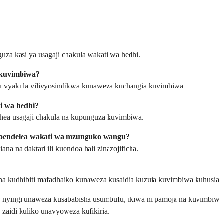
uza kasi ya usagaji chakula wakati wa hedhi.
 kuvimbiwa?
au vyakula vilivyosindikwa kunaweza kuchangia kuvimbiwa.
i wa hedhi?
hea usagaji chakula na kupunguza kuvimbiwa.
koendelea wakati wa mzunguko wangu?
ana na daktari ili kuondoa hali zinazojificha.
 na kudhibiti mafadhaiko kunaweza kusaidia kuzuia kuvimbiwa kuhusia
ra nyingi unaweza kusababisha usumbufu, ikiwa ni pamoja na kuvimb
zaidi kuliko unavyoweza kufikiria.