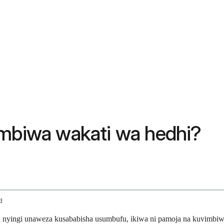
imbiwa wakati wa hedhi?
d
ra nyingi unaweza kusababisha usumbufu, ikiwa ni pamoja na kuvimb