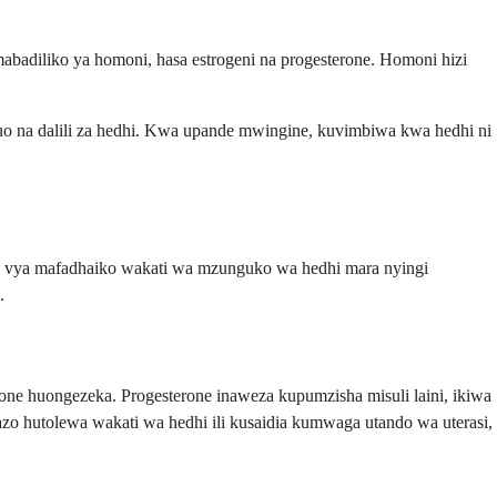
badiliko ya homoni, hasa estrogeni na progesterone. Homoni hizi
o na dalili za hedhi. Kwa upande mwingine, kuvimbiwa kwa hedhi ni
o vya mafadhaiko wakati wa mzunguko wa hedhi mara nyingi
.
ne huongezeka. Progesterone inaweza kupumzisha misuli laini, ikiwa
azo hutolewa wakati wa hedhi ili kusaidia kumwaga utando wa uterasi,