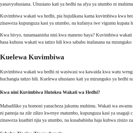
yanavyohusiana. Uhusiano kati ya hedhi na afya ya utumbo ni muhimu 
Kuvimbiwa wakati wa hedhi, pia hujulikana kama kuvimbiwa kwa hedhi
zinaweza kupunguza kasi ya utumbo, na kufanya iwe vigumu kupata 
Kwa hivyo, tunamaanisha nini kwa maneno haya? Kuvimbiwa wakati wa
hasa kuhusu wakati wa tatizo hili kwa sababu inafanana na mzunguko
Kuelewa Kuvimbiwa
Kuvimbiwa wakati wa hedhi ni wasiwasi wa kawaida kwa watu wengi 
huchangia tatizo hili. Kuelewa uhusiano kati ya mizunguko ya hedhi 
Kwa nini Kuvimbiwa Hutokea Wakati wa Hedhi?
Mabadiliko ya homoni yanacheza jukumu muhimu. Wakati wa awamu ya 
ni pamoja na zile zilizo kwenye matumbo, kupunguza kasi ya usagaji 
zinaweza kuathiri njia ya utumbo, na kusababisha haja kubwa zisizo z