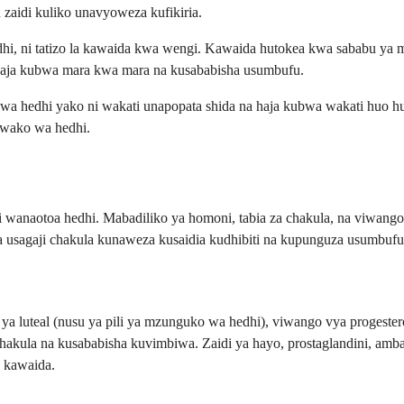
zaidi kuliko unavyoweza kufikiria.
, ni tatizo la kawaida kwa wengi. Kawaida hutokea kwa sababu ya ma
haja kubwa mara kwa mara na kusababisha usumbufu.
 hedhi yako ni wakati unapopata shida na haja kubwa wakati huo hu
 wako wa hedhi.
wanaotoa hedhi. Mabadiliko ya homoni, tabia za chakula, na viwang
na usagaji chakula kunaweza kusaidia kudhibiti na kupunguza usumbufu
luteal (nusu ya pili ya mzunguko wa hedhi), viwango vya progestero
chakula na kusababisha kuvimbiwa. Zaidi ya hayo, prostaglandini, amb
a kawaida.