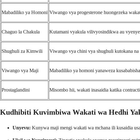
Mabadiliko ya Homoni
Viwango vya progesterone huongezeka wakati
Chaguo la Chakula
Kutamani vyakula vilivyosindikwa au vyenye
Shughuli za Kimwili
Viwango vya chini vya shughuli kutokana na
Viwango vya Maji
Mabadiliko ya homoni yanaweza kusababisha 
Prostaglandini
Misombo hii, wakati inasaidia katika contrac
Kudhibiti Kuvimbiwa Wakati wa Hedhi Ya
Unyevu:
Kunywa maji mengi wakati wa mchana ili kusaidia usa