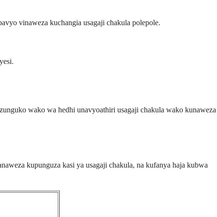
avyo vinaweza kuchangia usagaji chakula polepole.
yesi.
mzunguko wako wa hedhi unavyoathiri usagaji chakula wako kunaweza
anaweza kupunguza kasi ya usagaji chakula, na kufanya haja kubwa