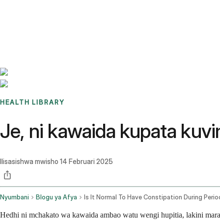
Benchmarks
Stories
FAQ
Sign up / Log in
HEALTH LIBRARY
Je, ni kawaida kupata kuv
Ilisasishwa mwisho
14 Februari 2025
Nyumbani
Blogu ya Afya
Is It Normal To Have Constipation During Perio
Hedhi ni mchakato wa kawaida ambao watu wengi hupitia, lakini ma