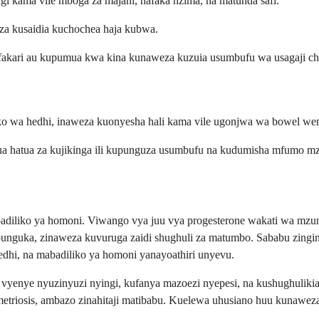
gi kama vile mboga za majani, nafaka nzima, na matunda safi.
za kusaidia kuchochea haja kubwa.
fakari au kupumua kwa kina kunaweza kuzuia usumbufu wa usagaji ch
 wa hedhi, inaweza kuonyesha hali kama vile ugonjwa wa bowel wenye
 hatua za kujikinga ili kupunguza usumbufu na kudumisha mfumo mzu
abadiliko ya homoni. Viwango vya juu vya progesterone wakati wa mz
kupunguka, zinaweza kuvuruga zaidi shughuli za matumbo. Sababu zing
dhi, na mabadiliko ya homoni yanayoathiri unyevu.
a vyenye nyuzinyuzi nyingi, kufanya mazoezi nyepesi, na kushughuli
metriosis, ambazo zinahitaji matibabu. Kuelewa uhusiano huu kunawez