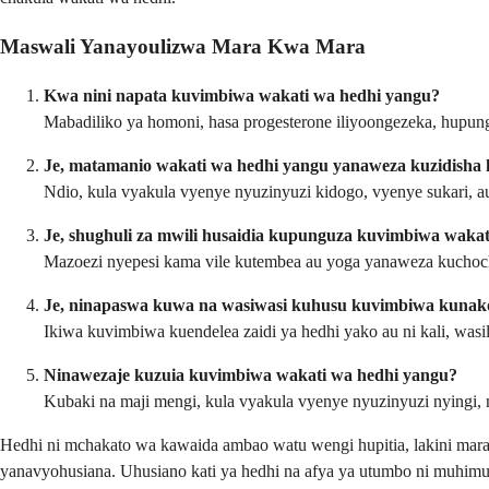
Maswali Yanayoulizwa Mara Kwa Mara
Kwa nini napata kuvimbiwa wakati wa hedhi yangu?
Mabadiliko ya homoni, hasa progesterone iliyoongezeka, hupung
Je, matamanio wakati wa hedhi yangu yanaweza kuzidisha
Ndio, kula vyakula vyenye nyuzinyuzi kidogo, vyenye sukari, 
Je, shughuli za mwili husaidia kupunguza kuvimbiwa wakat
Mazoezi nyepesi kama vile kutembea au yoga yanaweza kuchoc
Je, ninapaswa kuwa na wasiwasi kuhusu kuvimbiwa kuna
Ikiwa kuvimbiwa kuendelea zaidi ya hedhi yako au ni kali, wasili
Ninawezaje kuzuia kuvimbiwa wakati wa hedhi yangu?
Kubaki na maji mengi, kula vyakula vyenye nyuzinyuzi nyingi,
Hedhi ni mchakato wa kawaida ambao watu wengi hupitia, lakini ma
yanavyohusiana. Uhusiano kati ya hedhi na afya ya utumbo ni muhimu 