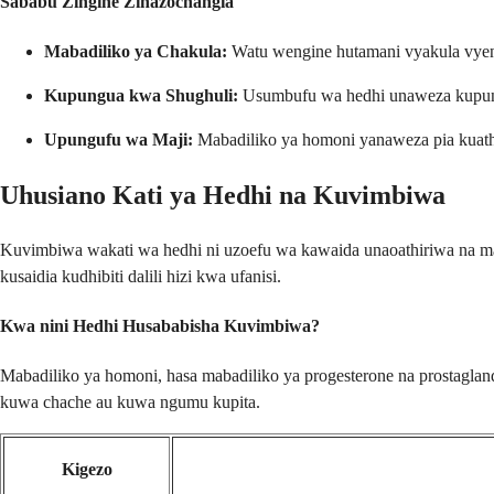
Sababu Zingine Zinazochangia
Mabadiliko ya Chakula:
Watu wengine hutamani vyakula vyeny
Kupungua kwa Shughuli:
Usumbufu wa hedhi unaweza kupungu
Upungufu wa Maji:
Mabadiliko ya homoni yanaweza pia kuathi
Uhusiano Kati ya Hedhi na Kuvimbiwa
Kuvimbiwa wakati wa hedhi ni uzoefu wa kawaida unaoathiriwa na m
kusaidia kudhibiti dalili hizi kwa ufanisi.
Kwa nini Hedhi Husababisha Kuvimbiwa?
Mabadiliko ya homoni, hasa mabadiliko ya progesterone na prostagla
kuwa chache au kuwa ngumu kupita.
Kigezo