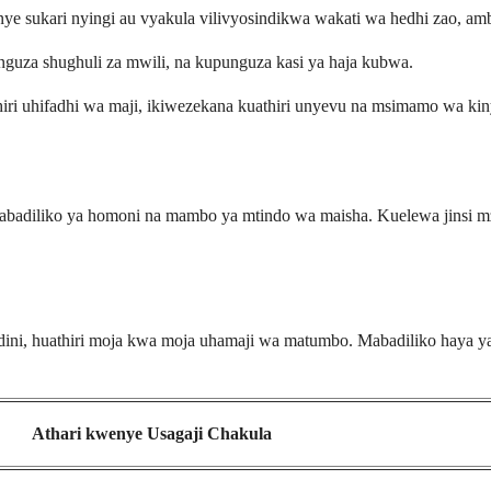
e sukari nyingi au vyakula vilivyosindikwa wakati wa hedhi zao, amb
za shughuli za mwili, na kupunguza kasi ya haja kubwa.
ri uhifadhi wa maji, ikiwezekana kuathiri unyevu na msimamo wa kin
abadiliko ya homoni na mambo ya mtindo wa maisha. Kuelewa jinsi 
ndini, huathiri moja kwa moja uhamaji wa matumbo. Mabadiliko haya y
Athari kwenye Usagaji Chakula