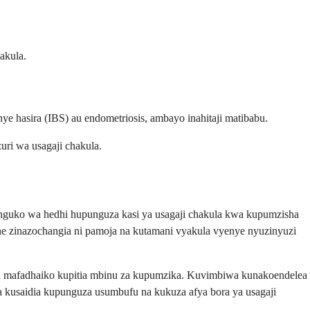
akula.
 hasira (IBS) au endometriosis, ambayo inahitaji matibabu.
ri wa usagaji chakula.
unguko wa hedhi hupunguza kasi ya usagaji chakula kwa kupumzisha
ine zinazochangia ni pamoja na kutamani vyakula vyenye nyuzinyuzi
kia mafadhaiko kupitia mbinu za kupumzika. Kuvimbiwa kunakoendelea
a kusaidia kupunguza usumbufu na kukuza afya bora ya usagaji