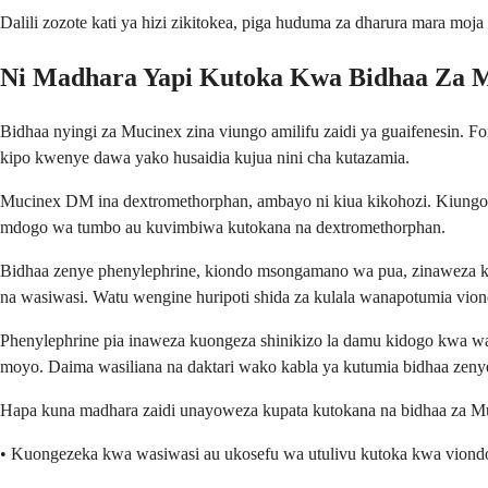
Dalili zozote kati ya hizi zikitokea, piga huduma za dharura mara mo
Ni Madhara Yapi Kutoka Kwa Bidhaa Za 
Bidhaa nyingi za Mucinex zina viungo amilifu zaidi ya guaifenesin. F
kipo kwenye dawa yako husaidia kujua nini cha kutazamia.
Mucinex DM ina dextromethorphan, ambayo ni kiua kikohozi. Kiungo 
mdogo wa tumbo au kuvimbiwa kutokana na dextromethorphan.
Bidhaa zenye phenylephrine, kiondo msongamano wa pua, zinaweza k
na wasiwasi. Watu wengine huripoti shida za kulala wanapotumia vio
Phenylephrine pia inaweza kuongeza shinikizo la damu kidogo kwa wa
moyo. Daima wasiliana na daktari wako kabla ya kutumia bidhaa zen
Hapa kuna madhara zaidi unayoweza kupata kutokana na bidhaa za 
• Kuongezeka kwa wasiwasi au ukosefu wa utulivu kutoka kwa vio