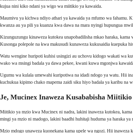
kujua nini kiko ndani ya wigo wa miitikio ya kawaida.
Maumivu ya kichwa ndiyo athari ya kawaida ya mfumo wa fahamu. Kw
kwanza au ya pili ya kuanza kwa dawa na mara nyingi hupungua mwil
Kizunguzungu kinaweza kutokea unapobadilisha mkao haraka, kama vi
Kusonga polepole na kwa makusudi kunaweza kukusaidia kuepuka hisia
Watu wengine huripoti kuhisi usingizi au uchovu kidogo wakati wa 
wako wa msingi badala ya dawa pekee, kwani kuwa mgonjwa kawaid
Ugumu wa kulala umewahi kuripotiwa na idadi ndogo ya watu. Hii inaw
kuchukua kipimo chako mapema zaidi siku hiyo badala ya karibu na wa
Je, Mucinex Inaweza Kusababisha Miitikio
Miitikio ya mzio kwa Mucinex ni nadra, lakini inaweza kutokea, kama
mingi ya mzio ni madogo, lakini baadhi huhitaji huduma ya haraka ya 
Mzio mdogo unaweza kuonekana kama upele wa ngozi. Hii inaweza k