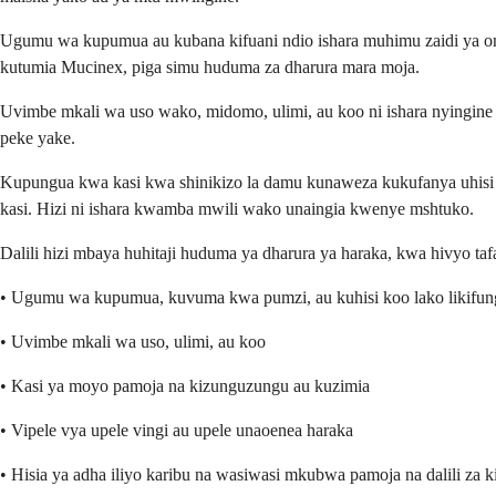
Ugumu wa kupumua au kubana kifuani ndio ishara muhimu zaidi ya o
kutumia Mucinex, piga simu huduma za dharura mara moja.
Uvimbe mkali wa uso wako, midomo, ulimi, au koo ni ishara nyingine
peke yake.
Kupungua kwa kasi kwa shinikizo la damu kunaweza kukufanya uhisi 
kasi. Hizi ni ishara kwamba mwili wako unaingia kwenye mshtuko.
Dalili hizi mbaya huhitaji huduma ya dharura ya haraka, kwa hivyo taf
• Ugumu wa kupumua, kuvuma kwa pumzi, au kuhisi koo lako likifun
• Uvimbe mkali wa uso, ulimi, au koo
• Kasi ya moyo pamoja na kizunguzungu au kuzimia
• Vipele vya upele vingi au upele unaoenea haraka
• Hisia ya adha iliyo karibu na wasiwasi mkubwa pamoja na dalili za k