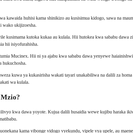
a kawaida huhisi kama shinikizo au kusisimua kidogo, sawa na mau
i wako ukijizoesha.
le kusimama kutoka kukaa au kulala. Hii hutokea kwa sababu dawa zi
 hii isiyofurahisha.
kutumia Mucinex. Hii ni ya ajabu kwa sababu dawa yenyewe haiainish
a hukuchosha.
eza kuwa ya kukasirisha wakati tayari unakabiliwa na dalili za homa 
kati wa kulala.
 Mzio?
 ilivyo kwa dawa yoyote. Kujua dalili husaidia wewe kujibu haraka ik
matibabu.
uonekana kama vibonge vidogo vyekundu, vipele vya upele, au mae