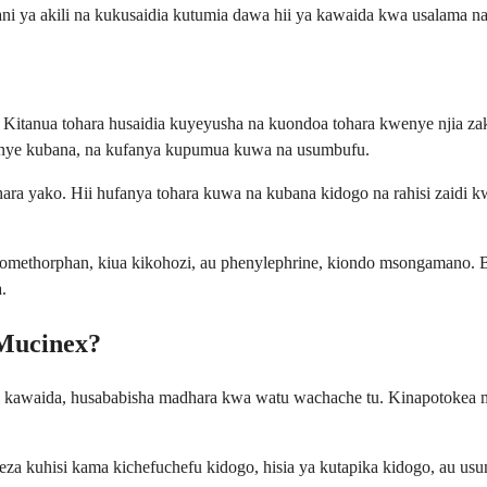
 ya akili na kukusaidia kutumia dawa hii ya kawaida kwa usalama na 
a. Kitanua tohara husaidia kuyeyusha na kuondoa tohara kwenye njia 
nye kubana, na kufanya kupumua kuwa na usumbufu.
ra yako. Hii hufanya tohara kuwa na kubana kidogo na rahisi zaidi 
tromethorphan, kiua kikohozi, au phenylephrine, kiondo msongamano. 
.
 Mucinex?
ya kawaida, husababisha madhara kwa watu wachache tu. Kinapotokea
inaweza kuhisi kama kichefuchefu kidogo, hisia ya kutapika kidogo,