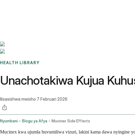
Benchmarks
Stories
FAQ
Sign up / Log in
HEALTH LIBRARY
Unachotakiwa Kujua Kuhu
Ilisasishwa mwisho
7 Februari 2026
Nyumbani
Blogu ya Afya
Mucinex Side Effects
Mucinex kwa ujumla huvumiliwa vizuri, lakini kama dawa nyingine yo