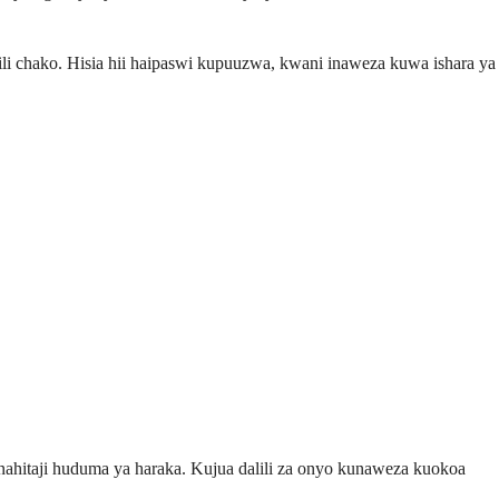
i chako. Hisia hii haipaswi kupuuzwa, kwani inaweza kuwa ishara ya
 inahitaji huduma ya haraka. Kujua dalili za onyo kunaweza kuokoa