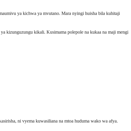
mivu ya kichwa ya mvutano. Mara nyingi huisha bila kuhitaji
 ya kizunguzungu kikali. Kusimama polepole na kukaa na maji mengi
kukasirisha, ni vyema kuwasiliana na mtoa huduma wako wa afya.