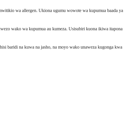
a mwitikio wa allergen. Ukiona ugumu wowote wa kupumua baada ya
i uwezo wako wa kupumua au kumeza. Usisubiri kuona ikiwa itapona
uhisi baridi na kuwa na jasho, na moyo wako unaweza kugonga kwa