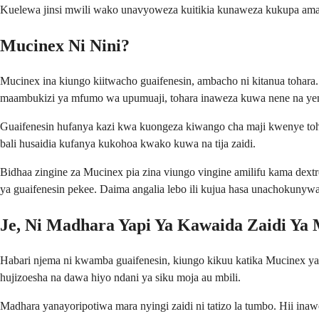
Kuelewa jinsi mwili wako unavyoweza kuitikia kunaweza kukupa amani
Mucinex Ni Nini?
Mucinex ina kiungo kiitwacho guaifenesin, ambacho ni kitanua tohar
maambukizi ya mfumo wa upumuaji, tohara inaweza kuwa nene na ye
Guaifenesin hufanya kazi kwa kuongeza kiwango cha maji kwenye toha
bali husaidia kufanya kukohoa kwako kuwa na tija zaidi.
Bidhaa zingine za Mucinex pia zina viungo vingine amilifu kama dex
ya guaifenesin pekee. Daima angalia lebo ili kujua hasa unachokunywa
Je, Ni Madhara Yapi Ya Kawaida Zaidi Ya
Habari njema ni kwamba guaifenesin, kiungo kikuu katika Mucinex 
hujizoesha na dawa hiyo ndani ya siku moja au mbili.
Madhara yanayoripotiwa mara nyingi zaidi ni tatizo la tumbo. Hii 