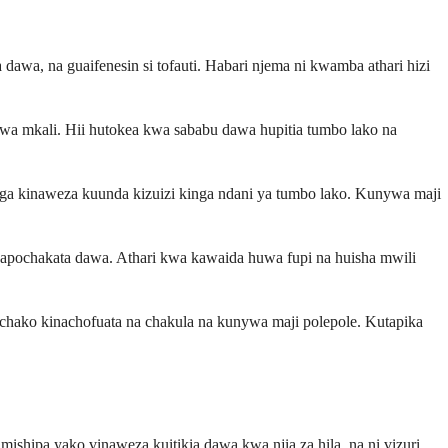
, na guaifenesin si tofauti. Habari njema ni kwamba athari hizi
a mkali. Hii hutokea kwa sababu dawa hupitia tumbo lako na
a kinaweza kuunda kizuizi kinga ndani ya tumbo lako. Kunywa maji
napochakata dawa. Athari kwa kawaida huwa fupi na huisha mwili
chako kinachofuata na chakula na kunywa maji polepole. Kutapika
hipa yako vinaweza kuitikia dawa kwa njia za hila, na ni vizuri