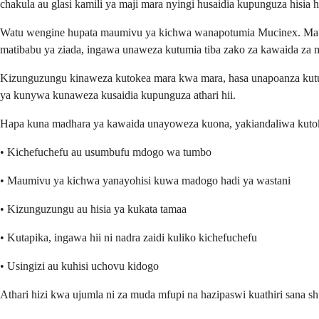
chakula au glasi kamili ya maji mara nyingi husaidia kupunguza hisia hi
Watu wengine hupata maumivu ya kichwa wanapotumia Mucinex. Maum
matibabu ya ziada, ingawa unaweza kutumia tiba zako za kawaida za 
Kizunguzungu kinaweza kutokea mara kwa mara, hasa unapoanza kutum
ya kunywa kunaweza kusaidia kupunguza athari hii.
Hapa kuna madhara ya kawaida unayoweza kuona, yakiandaliwa kutok
• Kichefuchefu au usumbufu mdogo wa tumbo
• Maumivu ya kichwa yanayohisi kuwa madogo hadi ya wastani
• Kizunguzungu au hisia ya kukata tamaa
• Kutapika, ingawa hii ni nadra zaidi kuliko kichefuchefu
• Usingizi au kuhisi uchovu kidogo
Athari hizi kwa ujumla ni za muda mfupi na hazipaswi kuathiri sana s