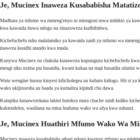
Je, Mucinex Inaweza Kusababisha Matat
Madhara ya mfumo wa mmeng'enyo ni miongoni mwa miitikio ya kawai
kwa kawaida huwa ndogo na zinazoweza kudhibitiwa.
Kichefuchefu ndio malalamiko ya kawaida zaidi ya mfumo wa mmeng'e
inaweza kuudhi utando kwa muda.
Kunywa Mucinex na chakula kunaweza kupunguza kichefuchefu kwa ki
mengi siku nzima pia husaidia, kwani kukaa na maji husaidia ufanis
Watu wengine huona kinyesi kilicholegea au kuhara kidogo. Hii si 
wako ukijizoesha au baada ya kumaliza kipindi cha dawa.
Kutapika kunawezekana lakini hutokea mara chache zaidi kuliko kich
kukiendelea, wasiliana na mtoa huduma wako wa afya kwa ushauri.
Je, Mucinex Huathiri Mfumo Wako Wa Mi
Mucinex inaweza kusababisha athari ndogo kwenye mfumo wa mishipa m