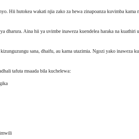
nyo. Hii hutokea wakati njia zako za hewa zinapoanza kuvimba kam
 ya dharura. Aina hii ya uvimbe inaweza kuendelea haraka na kuathir
kizunguzungu sana, dhaifu, au kama utazimia. Ngozi yako inaweza k
adhali tafuta msaada bila kuchelewa:
gika
imwili