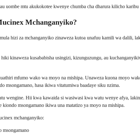
ja au uombe mtu akukokotee kwenye chumba cha dharura kilicho karibu z
Mucinex Mchanganyiko?
omula hizi za mchanganyiko zinaweza kutoa unafuu kamili wa dalili, la
hiki kinaweza kusababisha usingizi, kizunguzungu, au kuchanganyiki
uathiri mfumo wako wa moyo na mishipa. Unaweza kuona moyo wako u
ndo msongamano, hasa ikiwa vitatumiwa baadaye siku nzima.
tu wengine. Hii kwa kawaida si wasiwasi kwa watu wenye afya, lakini
ye kiondo msongamano ikiwa una matatizo ya moyo na mishipa.
Mucinex mchanganyiko:
ndo msongamano