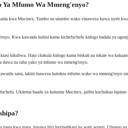
izo Ya Mfumo Wa Mmeng'enyo?
da kwa Mucinex. Tumbo na utumbo wako vinaweza kuwa nyeti kwa dawa
nyo. Kwa kawaida huhisi kama kichefuchefu kidogo badala ya ugonjw
asi kikubwa. Hata chakula kidogo kama biskuti au mkate wa kukaang
i wa dawa na raha yako ya mfumo wa mmeng'enyo.
ya kawaida sana, lakini inaweza kutokea mfumo wako wa mmeng'enyo u
efuchefu. Ukitema baada ya kutumia Mucinex, jaribu kuchukua kipimo 
shipa?
ara kwa mara, ingawa hizi hazipatikani na watu wengi. Ubongo na mis