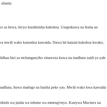
ufanisi.
zako za hewa, hivyo kurahisisha kukohoa. Unapokuwa na homa au
kwa mwili wako kuiondoa kawaida. Dawa hii haizuii kukohoa kwako,
Bidhaa hizi za mchanganyiko zinaweza kuwa na madhara zaidi ya yale
 madhara, huwa madogo na huisha peke yao. Mwili wako kwa kawaida
 au usumbufu wa jumla wa mfumo wa mmeng'enyo. Kunywa Mucinex na