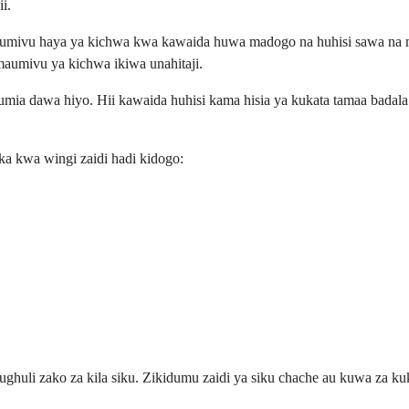
i.
ivu haya ya kichwa kwa kawaida huwa madogo na huhisi sawa na mau
maumivu ya kichwa ikiwa unahitaji.
ia dawa hiyo. Hii kawaida huhisi kama hisia ya kukata tamaa badala
a kwa wingi zaidi hadi kidogo:
hughuli zako za kila siku. Zikidumu zaidi ya siku chache au kuwa za 