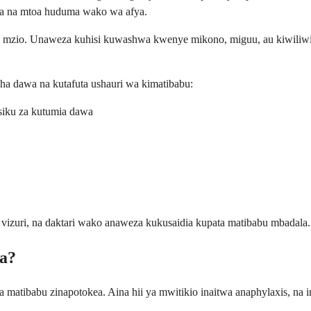
ana na mtoa huduma wako wa afya.
 mzio. Unaweza kuhisi kuwashwa kwenye mikono, miguu, au kiwiliwil
ha dawa na kutafuta ushauri wa kimatibabu:
 siku za kutumia dawa
vizuri, na daktari wako anaweza kukusaidia kupata matibabu mbadala.
ia?
za matibabu zinapotokea. Aina hii ya mwitikio inaitwa anaphylaxis, na