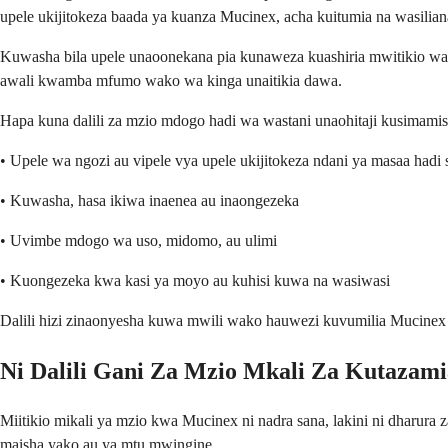
upele ukijitokeza baada ya kuanza Mucinex, acha kuitumia na wasili
Kuwasha bila upele unaoonekana pia kunaweza kuashiria mwitikio wa
awali kwamba mfumo wako wa kinga unaitikia dawa.
Hapa kuna dalili za mzio mdogo hadi wa wastani unaohitaji kusimamis
• Upele wa ngozi au vipele vya upele ukijitokeza ndani ya masaa hadi
• Kuwasha, hasa ikiwa inaenea au inaongezeka
• Uvimbe mdogo wa uso, midomo, au ulimi
• Kuongezeka kwa kasi ya moyo au kuhisi kuwa na wasiwasi
Dalili hizi zinaonyesha kuwa mwili wako hauwezi kuvumilia Mucinex 
Ni Dalili Gani Za Mzio Mkali Za Kutazam
Miitikio mikali ya mzio kwa Mucinex ni nadra sana, lakini ni dharura 
maisha yako au ya mtu mwingine.