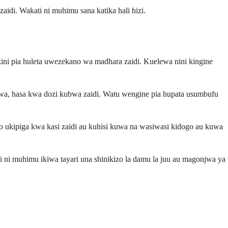
aidi. Wakati ni muhimu sana katika hali hizi.
kini pia huleta uwezekano wa madhara zaidi. Kuelewa nini kingine
wa, hasa kwa dozi kubwa zaidi. Watu wengine pia hupata usumbufu
kipiga kwa kasi zaidi au kuhisi kuwa na wasiwasi kidogo au kuwa
 ni muhimu ikiwa tayari una shinikizo la damu la juu au magonjwa ya