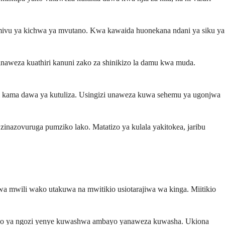
mivu ya kichwa ya mvutano. Kwa kawaida huonekana ndani ya siku ya
naweza kuathiri kanuni zako za shinikizo la damu kwa muda.
wi kama dawa ya kutuliza. Usingizi unaweza kuwa sehemu ya ugonjwa
zinazovuruga pumziko lako. Matatizo ya kulala yakitokea, jaribu
iwa mwili wako utakuwa na mwitikio usiotarajiwa wa kinga. Miitikio
neo ya ngozi yenye kuwashwa ambayo yanaweza kuwasha. Ukiona