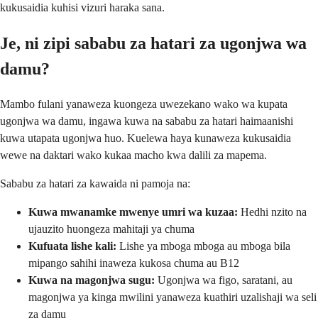
kukusaidia kuhisi vizuri haraka sana.
Je, ni zipi sababu za hatari za ugonjwa wa
damu?
Mambo fulani yanaweza kuongeza uwezekano wako wa kupata
ugonjwa wa damu, ingawa kuwa na sababu za hatari haimaanishi
kuwa utapata ugonjwa huo. Kuelewa haya kunaweza kukusaidia
wewe na daktari wako kukaa macho kwa dalili za mapema.
Sababu za hatari za kawaida ni pamoja na:
Kuwa mwanamke mwenye umri wa kuzaa:
Hedhi nzito na
ujauzito huongeza mahitaji ya chuma
Kufuata lishe kali:
Lishe ya mboga mboga au mboga bila
mipango sahihi inaweza kukosa chuma au B12
Kuwa na magonjwa sugu:
Ugonjwa wa figo, saratani, au
magonjwa ya kinga mwilini yanaweza kuathiri uzalishaji wa seli
za damu