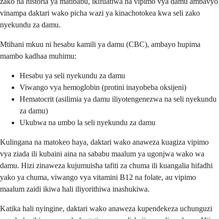
zako na historia ya matibabu, ikifuatiwa na vipimo vya damu ambavyo
vinampa daktari wako picha wazi ya kinachotokea kwa seli zako
nyekundu za damu.
Mtihani mkuu ni hesabu kamili ya damu (CBC), ambayo hupima
mambo kadhaa muhimu:
Hesabu ya seli nyekundu za damu
Viwango vya hemoglobin (protini inayobeba oksijeni)
Hematocrit (asilimia ya damu iliyotengenezwa na seli nyekundu
za damu)
Ukubwa na umbo la seli nyekundu za damu
Kulingana na matokeo haya, daktari wako anaweza kuagiza vipimo
vya ziada ili kubaini aina na sababu maalum ya ugonjwa wako wa
damu. Hizi zinaweza kujumuisha tafiti za chuma ili kuangalia hifadhi
yako ya chuma, viwango vya vitamini B12 na folate, au vipimo
maalum zaidi ikiwa hali iliyorithiwa inashukiwa.
Katika hali nyingine, daktari wako anaweza kupendekeza uchunguzi