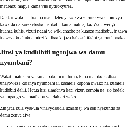
matibabu mapya kama vile hydroxyurea.
Daktari wako atafuatilia maendeleo yako kwa vipimo vya damu vya
kawaida na kurekebisha matibabu kama inahitajika. Watu wengi
huanza kuhisi vizuri ndani ya wiki chache za kuanza matibabu, ingawa
inaweza kuchukua miezi kadhaa kujaza kabisa hifadhi ya mwili wako.
Jinsi ya kudhibiti ugonjwa wa damu
nyumbani?
Wakati matibabu ya kimatibabu ni muhimu, kuna mambo kadhaa
unayoweza kufanya nyumbani ili kusaidia kupona kwako na kusaidia
kudhibiti dalili. Hatua hizi zinafanya kazi vizuri pamoja na, sio badala
ya, mpango wa matibabu wa daktari wako.
Zingatia kula vyakula vinavyosaidia uzalishaji wa seli nyekundu za
damu zenye afya:
Changanya vyakula vyenye chuma na vyanzo vya vitamini C