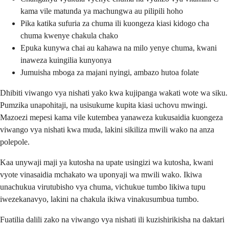
kama vile matunda ya machungwa au pilipili hoho
Pika katika sufuria za chuma ili kuongeza kiasi kidogo cha
chuma kwenye chakula chako
Epuka kunywa chai au kahawa na milo yenye chuma, kwani
inaweza kuingilia kunyonya
Jumuisha mboga za majani nyingi, ambazo hutoa folate
Dhibiti viwango vya nishati yako kwa kujipanga wakati wote wa siku.
Pumzika unapohitaji, na usisukume kupita kiasi uchovu mwingi.
Mazoezi mepesi kama vile kutembea yanaweza kukusaidia kuongeza
viwango vya nishati kwa muda, lakini sikiliza mwili wako na anza
polepole.
Kaa unywaji maji ya kutosha na upate usingizi wa kutosha, kwani
vyote vinasaidia mchakato wa uponyaji wa mwili wako. Ikiwa
unachukua virutubisho vya chuma, vichukue tumbo likiwa tupu
iwezekanavyo, lakini na chakula ikiwa vinakusumbua tumbo.
Fuatilia dalili zako na viwango vya nishati ili kuzishirikisha na daktari