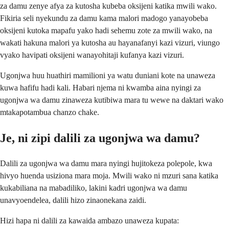
za damu zenye afya za kutosha kubeba oksijeni katika mwili wako.
Fikiria seli nyekundu za damu kama malori madogo yanayobeba
oksijeni kutoka mapafu yako hadi sehemu zote za mwili wako, na
wakati hakuna malori ya kutosha au hayanafanyi kazi vizuri, viungo
vyako havipati oksijeni wanayohitaji kufanya kazi vizuri.
Ugonjwa huu huathiri mamilioni ya watu duniani kote na unaweza
kuwa hafifu hadi kali. Habari njema ni kwamba aina nyingi za
ugonjwa wa damu zinaweza kutibiwa mara tu wewe na daktari wako
mtakapotambua chanzo chake.
Je, ni zipi dalili za ugonjwa wa damu?
Dalili za ugonjwa wa damu mara nyingi hujitokeza polepole, kwa
hivyo huenda usiziona mara moja. Mwili wako ni mzuri sana katika
kukabiliana na mabadiliko, lakini kadri ugonjwa wa damu
unavyoendelea, dalili hizo zinaonekana zaidi.
Hizi hapa ni dalili za kawaida ambazo unaweza kupata: