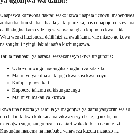
ya ugonjwa wa damu?
Unapaswa kumwona daktari wako ikiwa unapata uchovu unaoendelea
ambao hauboreshi hata baada ya kupumzika, hasa unapojumuishwa na
dalili zingine kama vile ngozi yenye rangi au kupumua kwa shida.
Watu wengi huzipuuza dalili hizi za awali kama vile mkazo au kuwa
na shughuli nyingi, lakini inafaa kuchunguzwa.
Tafuta matibabu ya haraka iwezekanavyo ikiwa utagundua:
Uchovu mwingi unaoingilia shughuli za kila siku
Maumivu ya kifua au kupiga kwa kasi kwa moyo
Kufupia pumzi kali
Kupoteza fahamu au kizunguzungu
Maumivu makali ya kichwa
Ikiwa una historia ya familia ya magonjwa ya damu yaliyorithiwa au
una hatari kubwa kutokana na vikwazo vya lishe, ujauzito, au
magonjwa sugu, zungumza na daktari wako kuhusu uchunguzi.
Kugundua mapema na matibabu yanaweza kuzuia matatizo na