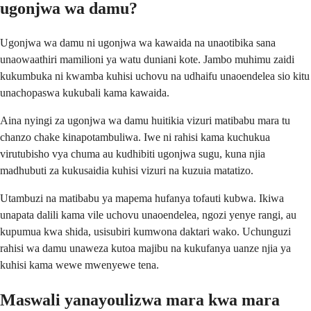
ugonjwa wa damu?
Ugonjwa wa damu ni ugonjwa wa kawaida na unaotibika sana
unaowaathiri mamilioni ya watu duniani kote. Jambo muhimu zaidi
kukumbuka ni kwamba kuhisi uchovu na udhaifu unaoendelea sio kitu
unachopaswa kukubali kama kawaida.
Aina nyingi za ugonjwa wa damu huitikia vizuri matibabu mara tu
chanzo chake kinapotambuliwa. Iwe ni rahisi kama kuchukua
virutubisho vya chuma au kudhibiti ugonjwa sugu, kuna njia
madhubuti za kukusaidia kuhisi vizuri na kuzuia matatizo.
Utambuzi na matibabu ya mapema hufanya tofauti kubwa. Ikiwa
unapata dalili kama vile uchovu unaoendelea, ngozi yenye rangi, au
kupumua kwa shida, usisubiri kumwona daktari wako. Uchunguzi
rahisi wa damu unaweza kutoa majibu na kukufanya uanze njia ya
kuhisi kama wewe mwenyewe tena.
Maswali yanayoulizwa mara kwa mara