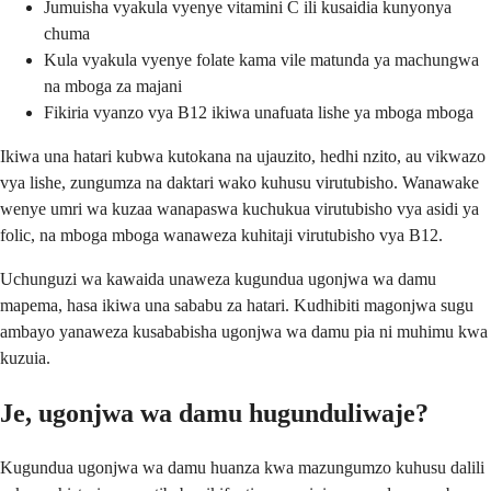
Jumuisha vyakula vyenye vitamini C ili kusaidia kunyonya
chuma
Kula vyakula vyenye folate kama vile matunda ya machungwa
na mboga za majani
Fikiria vyanzo vya B12 ikiwa unafuata lishe ya mboga mboga
Ikiwa una hatari kubwa kutokana na ujauzito, hedhi nzito, au vikwazo
vya lishe, zungumza na daktari wako kuhusu virutubisho. Wanawake
wenye umri wa kuzaa wanapaswa kuchukua virutubisho vya asidi ya
folic, na mboga mboga wanaweza kuhitaji virutubisho vya B12.
Uchunguzi wa kawaida unaweza kugundua ugonjwa wa damu
mapema, hasa ikiwa una sababu za hatari. Kudhibiti magonjwa sugu
ambayo yanaweza kusababisha ugonjwa wa damu pia ni muhimu kwa
kuzuia.
Je, ugonjwa wa damu hugunduliwaje?
Kugundua ugonjwa wa damu huanza kwa mazungumzo kuhusu dalili