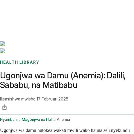
Benchmarks
Stories
FAQ
Sign up / Log in
HEALTH LIBRARY
Ugonjwa wa Damu (Anemia): Dalili,
Sababu, na Matibabu
Ilisasishwa mwisho
17 Februari 2025
Nyumbani
Magonjwa na Hali
Anemia
Ugonjwa wa damu hutokea wakati mwili wako hauna seli nyekundu