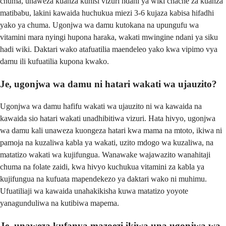
chuma, unaweza kuanza kuhisi vizuri ndani ya wiki chache za kuanza
matibabu, lakini kawaida huchukua miezi 3-6 kujaza kabisa hifadhi
yako ya chuma. Ugonjwa wa damu kutokana na upungufu wa
vitamini mara nyingi hupona haraka, wakati mwingine ndani ya siku
hadi wiki. Daktari wako atafuatilia maendeleo yako kwa vipimo vya
damu ili kufuatilia kupona kwako.
Je, ugonjwa wa damu ni hatari wakati wa ujauzito?
Ugonjwa wa damu hafifu wakati wa ujauzito ni wa kawaida na
kawaida sio hatari wakati unadhibitiwa vizuri. Hata hivyo, ugonjwa
wa damu kali unaweza kuongeza hatari kwa mama na mtoto, ikiwa ni
pamoja na kuzaliwa kabla ya wakati, uzito mdogo wa kuzaliwa, na
matatizo wakati wa kujifungua. Wanawake wajawazito wanahitaji
chuma na folate zaidi, kwa hivyo kuchukua vitamini za kabla ya
kujifungua na kufuata mapendekezo ya daktari wako ni muhimu.
Ufuatiliaji wa kawaida unahakikisha kuwa matatizo yoyote
yanagunduliwa na kutibiwa mapema.
Je, unaweza kufanya mazoezi ikiwa una ugonjwa wa