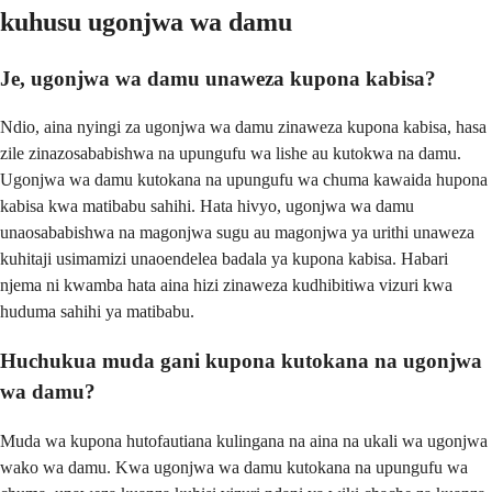
kuhusu ugonjwa wa damu
Je, ugonjwa wa damu unaweza kupona kabisa?
Ndio, aina nyingi za ugonjwa wa damu zinaweza kupona kabisa, hasa
zile zinazosababishwa na upungufu wa lishe au kutokwa na damu.
Ugonjwa wa damu kutokana na upungufu wa chuma kawaida hupona
kabisa kwa matibabu sahihi. Hata hivyo, ugonjwa wa damu
unaosababishwa na magonjwa sugu au magonjwa ya urithi unaweza
kuhitaji usimamizi unaoendelea badala ya kupona kabisa. Habari
njema ni kwamba hata aina hizi zinaweza kudhibitiwa vizuri kwa
huduma sahihi ya matibabu.
Huchukua muda gani kupona kutokana na ugonjwa
wa damu?
Muda wa kupona hutofautiana kulingana na aina na ukali wa ugonjwa
wako wa damu. Kwa ugonjwa wa damu kutokana na upungufu wa