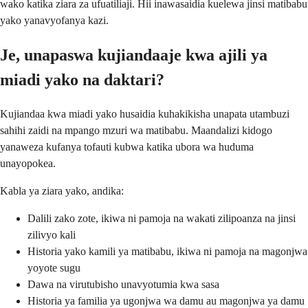
wako katika ziara za ufuatiliaji. Hii inawasaidia kuelewa jinsi matibabu
yako yanavyofanya kazi.
Je, unapaswa kujiandaaje kwa ajili ya
miadi yako na daktari?
Kujiandaa kwa miadi yako husaidia kuhakikisha unapata utambuzi
sahihi zaidi na mpango mzuri wa matibabu. Maandalizi kidogo
yanaweza kufanya tofauti kubwa katika ubora wa huduma
unayopokea.
Kabla ya ziara yako, andika:
Dalili zako zote, ikiwa ni pamoja na wakati zilipoanza na jinsi
zilivyo kali
Historia yako kamili ya matibabu, ikiwa ni pamoja na magonjwa
yoyote sugu
Dawa na virutubisho unavyotumia kwa sasa
Historia ya familia ya ugonjwa wa damu au magonjwa ya damu