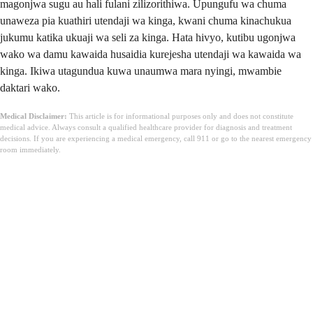
magonjwa sugu au hali fulani zilizorithiwa. Upungufu wa chuma
unaweza pia kuathiri utendaji wa kinga, kwani chuma kinachukua
jukumu katika ukuaji wa seli za kinga. Hata hivyo, kutibu ugonjwa
wako wa damu kawaida husaidia kurejesha utendaji wa kawaida wa
kinga. Ikiwa utagundua kuwa unaumwa mara nyingi, mwambie
daktari wako.
Medical Disclaimer:
This article is for informational purposes only and does not constitute
medical advice. Always consult a qualified healthcare provider for diagnosis and treatment
decisions. If you are experiencing a medical emergency, call 911 or go to the nearest emergency
room immediately.