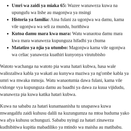
Umri wa zaidi ya miaka 65:
Wazee wanaweza kuwa na
upungufu wa lishe au magonjwa ya msingi
Historia ya familia:
Aina fulani za ugonjwa wa damu, kama
vile ugonjwa wa seli za mundu, hurithiwa
Kutoa damu mara kwa mara:
Watu wanaotoa damu mara
kwa mara wanaweza kupunguza hifadhi ya chuma
Matatizo ya njia ya utumbo:
Magonjwa kama vile ugonjwa
wa celiac yanaweza kuathiri kunyonya virutubisho
Watoto wachanga na watoto pia wana hatari kubwa, hasa wale
waliozaliwa kabla ya wakati au kunywa maziwa ya ng'ombe kabla ya
umri wa mwaka mmoja. Watu wanaotumia dawa fulani, kama vile
vidonge vya kupunguza damu au baadhi ya dawa za kuua vijidudu,
wanaweza pia kuwa katika hatari kubwa.
Kuwa na sababu za hatari kunamaanisha tu unapaswa kuwa
mwangalifu zaidi kuhusu dalili na kuzungumza na mtoa huduma yako
wa afya kuhusu uchunguzi. Sababu nyingi za hatari zinaweza
kudhibitiwa kupitia mabadiliko ya mtindo wa maisha au matibabu.