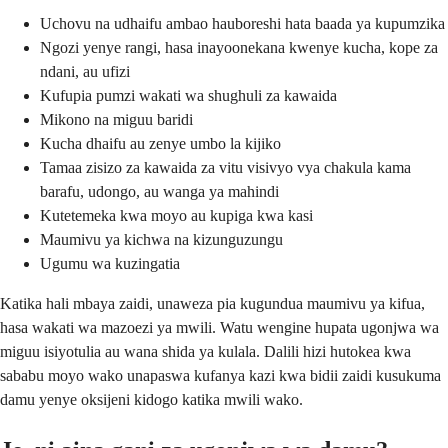
Uchovu na udhaifu ambao hauboreshi hata baada ya kupumzika
Ngozi yenye rangi, hasa inayoonekana kwenye kucha, kope za
ndani, au ufizi
Kufupia pumzi wakati wa shughuli za kawaida
Mikono na miguu baridi
Kucha dhaifu au zenye umbo la kijiko
Tamaa zisizo za kawaida za vitu visivyo vya chakula kama
barafu, udongo, au wanga ya mahindi
Kutetemeka kwa moyo au kupiga kwa kasi
Maumivu ya kichwa na kizunguzungu
Ugumu wa kuzingatia
Katika hali mbaya zaidi, unaweza pia kugundua maumivu ya kifua,
hasa wakati wa mazoezi ya mwili. Watu wengine hupata ugonjwa wa
miguu isiyotulia au wana shida ya kulala. Dalili hizi hutokea kwa
sababu moyo wako unapaswa kufanya kazi kwa bidii zaidi kusukuma
damu yenye oksijeni kidogo katika mwili wako.