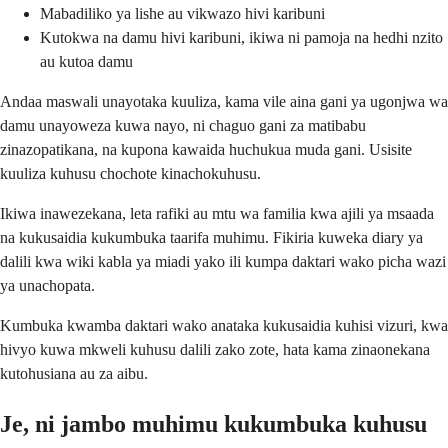
Mabadiliko ya lishe au vikwazo hivi karibuni
Kutokwa na damu hivi karibuni, ikiwa ni pamoja na hedhi nzito
au kutoa damu
Andaa maswali unayotaka kuuliza, kama vile aina gani ya ugonjwa wa
damu unayoweza kuwa nayo, ni chaguo gani za matibabu
zinazopatikana, na kupona kawaida huchukua muda gani. Usisite
kuuliza kuhusu chochote kinachokuhusu.
Ikiwa inawezekana, leta rafiki au mtu wa familia kwa ajili ya msaada
na kukusaidia kukumbuka taarifa muhimu. Fikiria kuweka diary ya
dalili kwa wiki kabla ya miadi yako ili kumpa daktari wako picha wazi
ya unachopata.
Kumbuka kwamba daktari wako anataka kukusaidia kuhisi vizuri, kwa
hivyo kuwa mkweli kuhusu dalili zako zote, hata kama zinaonekana
kutohusiana au za aibu.
Je, ni jambo muhimu kukumbuka kuhusu