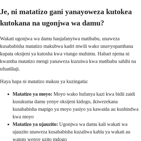
Je, ni matatizo gani yanayoweza kutokea
kutokana na ugonjwa wa damu?
Wakati ugonjwa wa damu haujafanyiwa matibabu, unaweza
kusababisha matatizo makubwa kadri mwili wako unavyopambana
kupata oksijeni ya kutosha kwa viungo muhimu. Habari njema ni
kwamba matatizo mengi yanaweza kuzuiwa kwa matibabu sahihi na
ufuatiliaji.
Haya hapa ni matatizo makuu ya kuzingatia:
Matatizo ya moyo:
Moyo wako hufanya kazi kwa bidii zaidi
kusukuma damu yenye oksijeni kidogo, ikiwezekana
kusababisha mapigo ya moyo yasiyo ya kawaida au kushindwa
kwa moyo
Matatizo ya ujauzito:
Ugonjwa wa damu kali wakati wa
ujauzito unaweza kusababisha kuzaliwa kabla ya wakati au
watoto wenye uzito mdogo