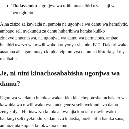
Thalassemia:
Ugonjwa wa urithi unaoathiri uzalishaji wa
hemoglobin
Aina zisizo za kawaida ni pamoja na ugonjwa wa damu wa hemolytic,
ambapo seli nyekundu za damu huharibiwa haraka kuliko
zinavyotengenezwa, na ugonjwa wa damu wa pernicious, ambao
huathiri uwezo wa mwili wako kunyonya vitamini B12. Daktari wako
ataamua aina gani unayo kupitia vipimo vya damu na historia yako ya
matibabu.
Je, ni nini kinachosababisha ugonjwa wa
damu?
Ugonjwa wa damu hutokea wakati kitu kinachopotosha mchakato wa
kawaida wa mwili wako wa kutengeneza seli nyekundu za damu
zenye afya. Hii inaweza kutokea kwa njia kuu tatu: mwili wako
haufanyi seli nyekundu za damu za kutosha, huziharibu haraka sana,
au huzifuta kupitia kutokwa na damu.