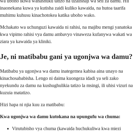
wa uboho ikiwa wanashuku tatizo na uzalishaji wa seli za damu. Hii
inaonekana kuwa ya kutisha zaidi kuliko kawaida, na hutoa taarifa
muhimu kuhusu kinachotokea katika uboho wako.
Mchakato wa uchunguzi kawaida ni rahisi, na majibu mengi yanatoka
kwa vipimo rahisi vya damu ambavyo vinaweza kufanywa wakati wa
ziara ya kawaida ya kliniki.
Je, ni matibabu gani ya ugonjwa wa damu?
Matibabu ya ugonjwa wa damu inategemea kabisa aina unayo na
kinachosababisha. Lengo ni daima kuongeza idadi ya seli zako
nyekundu za damu na kushughulikia tatizo la msingi, ili uhisi vizuri na
kuzuia matatizo.
Hizi hapa ni njia kuu za matibabu:
Kwa ugonjwa wa damu kutokana na upungufu wa chuma:
Virutubisho vya chuma (kawaida huchukuliwa kwa miezi