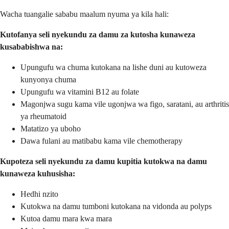
Wacha tuangalie sababu maalum nyuma ya kila hali:
Kutofanya seli nyekundu za damu za kutosha kunaweza
kusababishwa na:
Upungufu wa chuma kutokana na lishe duni au kutoweza
kunyonya chuma
Upungufu wa vitamini B12 au folate
Magonjwa sugu kama vile ugonjwa wa figo, saratani, au arthritis
ya rheumatoid
Matatizo ya uboho
Dawa fulani au matibabu kama vile chemotherapy
Kupoteza seli nyekundu za damu kupitia kutokwa na damu
kunaweza kuhusisha:
Hedhi nzito
Kutokwa na damu tumboni kutokana na vidonda au polyps
Kutoa damu mara kwa mara