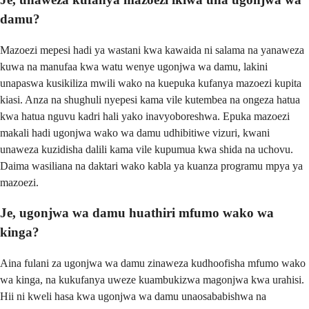
damu?
Mazoezi mepesi hadi ya wastani kwa kawaida ni salama na yanaweza
kuwa na manufaa kwa watu wenye ugonjwa wa damu, lakini
unapaswa kusikiliza mwili wako na kuepuka kufanya mazoezi kupita
kiasi. Anza na shughuli nyepesi kama vile kutembea na ongeza hatua
kwa hatua nguvu kadri hali yako inavyoboreshwa. Epuka mazoezi
makali hadi ugonjwa wako wa damu udhibitiwe vizuri, kwani
unaweza kuzidisha dalili kama vile kupumua kwa shida na uchovu.
Daima wasiliana na daktari wako kabla ya kuanza programu mpya ya
mazoezi.
Je, ugonjwa wa damu huathiri mfumo wako wa
kinga?
Aina fulani za ugonjwa wa damu zinaweza kudhoofisha mfumo wako
wa kinga, na kukufanya uweze kuambukizwa magonjwa kwa urahisi.
Hii ni kweli hasa kwa ugonjwa wa damu unaosababishwa na