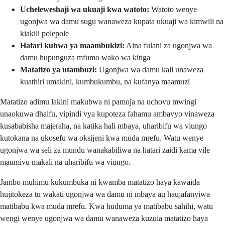
Ucheleweshaji wa ukuaji kwa watoto:
Watoto wenye
ugonjwa wa damu sugu wanaweza kupata ukuaji wa kimwili na
kiakili polepole
Hatari kubwa ya maambukizi:
Aina fulani za ugonjwa wa
damu hupunguza mfumo wako wa kinga
Matatizo ya utambuzi:
Ugonjwa wa damu kali unaweza
kuathiri umakini, kumbukumbu, na kufanya maamuzi
Matatizo adimu lakini makubwa ni pamoja na uchovu mwingi
unaokuwa dhaifu, vipindi vya kupoteza fahamu ambavyo vinaweza
kusababisha majeraha, na katika hali mbaya, uharibifu wa viungo
kutokana na ukosefu wa oksijeni kwa muda mrefu. Watu wenye
ugonjwa wa seli za mundu wanakabiliwa na hatari zaidi kama vile
maumivu makali na uharibifu wa viungo.
Jambo muhimu kukumbuka ni kwamba matatizo haya kawaida
hujitokeza tu wakati ugonjwa wa damu ni mbaya au haujafanyiwa
matibabu kwa muda mrefu. Kwa huduma ya matibabu sahihi, watu
wengi wenye ugonjwa wa damu wanaweza kuzuia matatizo haya