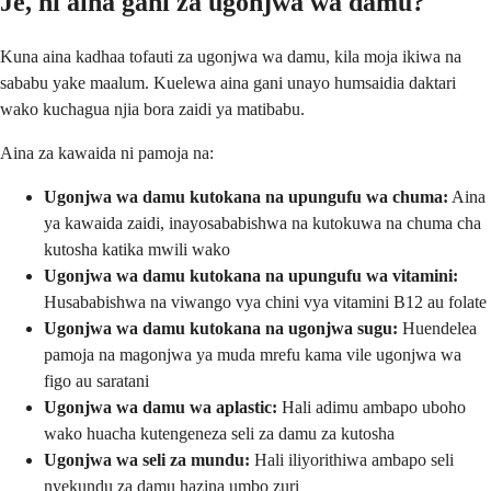
Je, ni aina gani za ugonjwa wa damu?
Kuna aina kadhaa tofauti za ugonjwa wa damu, kila moja ikiwa na
sababu yake maalum. Kuelewa aina gani unayo humsaidia daktari
wako kuchagua njia bora zaidi ya matibabu.
Aina za kawaida ni pamoja na:
Ugonjwa wa damu kutokana na upungufu wa chuma:
Aina
ya kawaida zaidi, inayosababishwa na kutokuwa na chuma cha
kutosha katika mwili wako
Ugonjwa wa damu kutokana na upungufu wa vitamini:
Husababishwa na viwango vya chini vya vitamini B12 au folate
Ugonjwa wa damu kutokana na ugonjwa sugu:
Huendelea
pamoja na magonjwa ya muda mrefu kama vile ugonjwa wa
figo au saratani
Ugonjwa wa damu wa aplastic:
Hali adimu ambapo uboho
wako huacha kutengeneza seli za damu za kutosha
Ugonjwa wa seli za mundu:
Hali iliyorithiwa ambapo seli
nyekundu za damu hazina umbo zuri