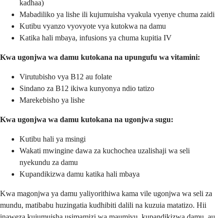
kadhaa)
Mabadiliko ya lishe ili kujumuisha vyakula vyenye chuma zaidi
Kutibu vyanzo vyovyote vya kutokwa na damu
Katika hali mbaya, infusions ya chuma kupitia IV
Kwa ugonjwa wa damu kutokana na upungufu wa vitamini:
Virutubisho vya B12 au folate
Sindano za B12 ikiwa kunyonya ndio tatizo
Marekebisho ya lishe
Kwa ugonjwa wa damu kutokana na ugonjwa sugu:
Kutibu hali ya msingi
Wakati mwingine dawa za kuchochea uzalishaji wa seli
nyekundu za damu
Kupandikizwa damu katika hali mbaya
Kwa magonjwa ya damu yaliyorithiwa kama vile ugonjwa wa seli za
mundu, matibabu huzingatia kudhibiti dalili na kuzuia matatizo. Hii
inaweza kujumuisha usimamizi wa maumivu, kupandikizwa damu, au