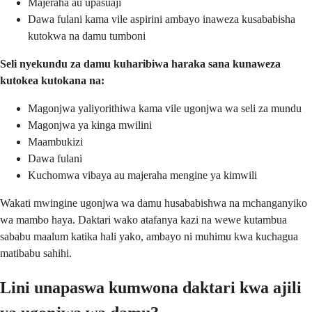
Majeraha au upasuaji
Dawa fulani kama vile aspirini ambayo inaweza kusababisha
kutokwa na damu tumboni
Seli nyekundu za damu kuharibiwa haraka sana kunaweza
kutokea kutokana na:
Magonjwa yaliyorithiwa kama vile ugonjwa wa seli za mundu
Magonjwa ya kinga mwilini
Maambukizi
Dawa fulani
Kuchomwa vibaya au majeraha mengine ya kimwili
Wakati mwingine ugonjwa wa damu husababishwa na mchanganyiko
wa mambo haya. Daktari wako atafanya kazi na wewe kutambua
sababu maalum katika hali yako, ambayo ni muhimu kwa kuchagua
matibabu sahihi.
Lini unapaswa kumwona daktari kwa ajili