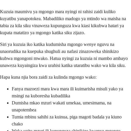
Kuzuia maumivu ya mgongo mara nyingi ni rahisi zaidi kuliko
kuyatibu yanapotokea. Mabadiliko madogo ya mtindo wa maisha na
tabia za kila siku vinaweza kupunguza kwa kiasi kikubwa hatari ya
kupata matatizo ya mgongo katika siku zijazo.
Siri ya kuzuia iko katika kudumisha mgongo wenye nguvu na
unaorudika na kuepuka shughuli au nafasi zinazoweka shinikizo
kubwa mgongoni mwako. Hatua nyingi za kuzuia ni mambo ambayo
unaweza kuyaingiza kwa urahisi katika utaratibu wako wa kila siku.
Hapa kuna njia bora zaidi za kulinda mgongo wako:
Fanya mazoezi mara kwa mara ili kuimarisha misuli yako ya
msingi na kuboresha kubadilika
Dumisha mkao mzuri wakati umekaa, umesimama, na
unapotembea
Tumia mbinu sahihi za kuinua, piga magoti badala ya kiuno
chako
Weka uzito mzuri ili kupunguza shinikizo kwenye mgongo