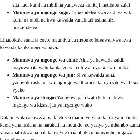
sita hadi kumi na mbili na yanaweza kuhitaji matibabu zaidi
Maumivu ya mgongo sugu:
Yanaendelea kwa zaidi ya wiki
kumi na mbili na kwa kawaida yanahitaji usimamizi
unaoendelea
Linapokuja suala la eneo, maumivu ya mgongo hugawanywa kwa
kawaida katika maeneo haya:
Maumivu ya mgongo wa chini:
Aina ya kawaida zaidi,
inayowapata watu katika eneo la uti wa mgongo wa lumbar
Maumivu ya mgongo wa juu:
Si ya kawaida sana,
yanayohusisha uti wa mgongo wa thoracic kati ya vile vya bega
vyako
Maumivu ya shingo:
Yanayowapata watu katika uti wa
mgongo wa kizazi juu ya mgongo wako
Daktari wako anaweza pia kuelezea maumivu yako kama ya mitambo
kama yanahusiana na harakati na muundo, au yasiyo ya mitambo kama
yanasababishwa na hali kama vile maambukizo au uvimbe, ingawa
haya ni nadra sana.