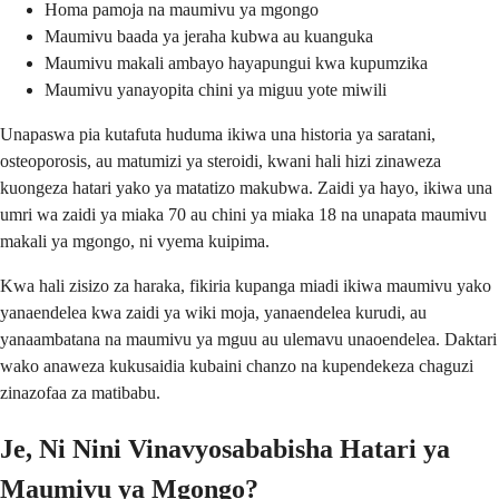
Homa pamoja na maumivu ya mgongo
Maumivu baada ya jeraha kubwa au kuanguka
Maumivu makali ambayo hayapungui kwa kupumzika
Maumivu yanayopita chini ya miguu yote miwili
Unapaswa pia kutafuta huduma ikiwa una historia ya saratani,
osteoporosis, au matumizi ya steroidi, kwani hali hizi zinaweza
kuongeza hatari yako ya matatizo makubwa. Zaidi ya hayo, ikiwa una
umri wa zaidi ya miaka 70 au chini ya miaka 18 na unapata maumivu
makali ya mgongo, ni vyema kuipima.
Kwa hali zisizo za haraka, fikiria kupanga miadi ikiwa maumivu yako
yanaendelea kwa zaidi ya wiki moja, yanaendelea kurudi, au
yanaambatana na maumivu ya mguu au ulemavu unaoendelea. Daktari
wako anaweza kukusaidia kubaini chanzo na kupendekeza chaguzi
zinazofaa za matibabu.
Je, Ni Nini Vinavyosababisha Hatari ya
Maumivu ya Mgongo?