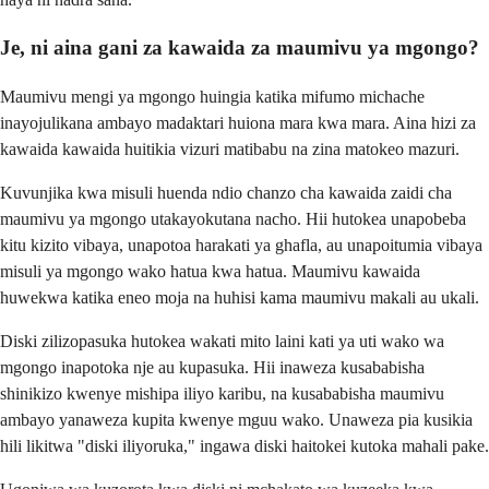
Je, ni aina gani za kawaida za maumivu ya mgongo?
Maumivu mengi ya mgongo huingia katika mifumo michache
inayojulikana ambayo madaktari huiona mara kwa mara. Aina hizi za
kawaida kawaida huitikia vizuri matibabu na zina matokeo mazuri.
Kuvunjika kwa misuli huenda ndio chanzo cha kawaida zaidi cha
maumivu ya mgongo utakayokutana nacho. Hii hutokea unapobeba
kitu kizito vibaya, unapotoa harakati ya ghafla, au unapoitumia vibaya
misuli ya mgongo wako hatua kwa hatua. Maumivu kawaida
huwekwa katika eneo moja na huhisi kama maumivu makali au ukali.
Diski zilizopasuka hutokea wakati mito laini kati ya uti wako wa
mgongo inapotoka nje au kupasuka. Hii inaweza kusababisha
shinikizo kwenye mishipa iliyo karibu, na kusababisha maumivu
ambayo yanaweza kupita kwenye mguu wako. Unaweza pia kusikia
hili likitwa "diski iliyoruka," ingawa diski haitokei kutoka mahali pake.