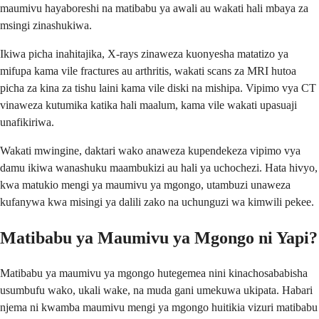
maumivu hayaboreshi na matibabu ya awali au wakati hali mbaya za
msingi zinashukiwa.
Ikiwa picha inahitajika, X-rays zinaweza kuonyesha matatizo ya
mifupa kama vile fractures au arthritis, wakati scans za MRI hutoa
picha za kina za tishu laini kama vile diski na mishipa. Vipimo vya CT
vinaweza kutumika katika hali maalum, kama vile wakati upasuaji
unafikiriwa.
Wakati mwingine, daktari wako anaweza kupendekeza vipimo vya
damu ikiwa wanashuku maambukizi au hali ya uchochezi. Hata hivyo,
kwa matukio mengi ya maumivu ya mgongo, utambuzi unaweza
kufanywa kwa misingi ya dalili zako na uchunguzi wa kimwili pekee.
Matibabu ya Maumivu ya Mgongo ni Yapi?
Matibabu ya maumivu ya mgongo hutegemea nini kinachosababisha
usumbufu wako, ukali wake, na muda gani umekuwa ukipata. Habari
njema ni kwamba maumivu mengi ya mgongo huitikia vizuri matibabu