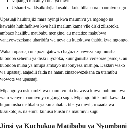
Mipango mikali ya tiba ya mwili
Ushauri wa kisaikolojia kusaidia kukabiliana na maumivu sugu
Upasuaji hauhitajiki mara nyingi kwa maumivu ya mgongo na
kawaida huhifadhiwa kwa hali maalum kama vile diski zilizotoka
ambazo hazijibu matibabu mengine, au matatizo makubwa
yanayowezekana uharibifu wa neva au kutokuwa thabiti kwa mgongo.
Wakati upasuaji unapozingatiwa, chaguzi zinaweza kujumuisha
kuondoa sehemu ya diski iliyotoka, kuunganisha vertebrae pamoja, au
kuondoa miiba ya mfupa ambayo inabonyeza mishipa. Daktari wako
wa upasuaji atajadili faida na hatari zinazowezekana za utaratibu
wowote wa upasuaji.
Mipango ya usimamizi wa maumivu pia inaweza kuwa muhimu kwa
watu wenye maumivu ya mgongo sugu. Mipango hii kamili kawaida
hujumuisha matibabu ya kimatibabu, tiba ya mwili, msaada wa
kisaikolojia, na elimu kuhusu kuishi na maumivu sugu.
Jinsi ya Kuchukua Matibabu ya Nyumbani