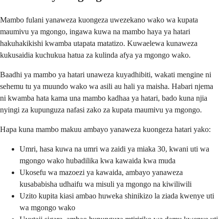
Mambo fulani yanaweza kuongeza uwezekano wako wa kupata
maumivu ya mgongo, ingawa kuwa na mambo haya ya hatari
hakuhakikishi kwamba utapata matatizo. Kuwaelewa kunaweza
kukusaidia kuchukua hatua za kulinda afya ya mgongo wako.
Baadhi ya mambo ya hatari unaweza kuyadhibiti, wakati mengine ni
sehemu tu ya muundo wako wa asili au hali ya maisha. Habari njema
ni kwamba hata kama una mambo kadhaa ya hatari, bado kuna njia
nyingi za kupunguza nafasi zako za kupata maumivu ya mgongo.
Hapa kuna mambo makuu ambayo yanaweza kuongeza hatari yako:
Umri, hasa kuwa na umri wa zaidi ya miaka 30, kwani uti wa
mgongo wako hubadilika kwa kawaida kwa muda
Ukosefu wa mazoezi ya kawaida, ambayo yanaweza
kusababisha udhaifu wa misuli ya mgongo na kiwiliwili
Uzito kupita kiasi ambao huweka shinikizo la ziada kwenye uti
wa mgongo wako