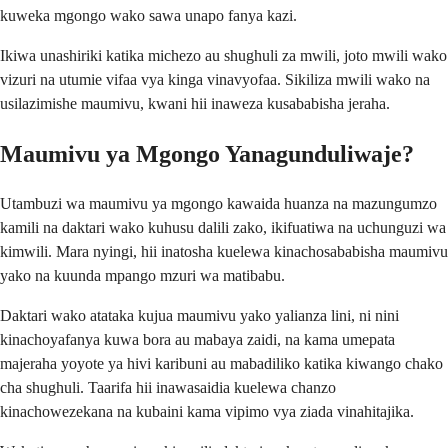
kuweka mgongo wako sawa unapo fanya kazi.
Ikiwa unashiriki katika michezo au shughuli za mwili, joto mwili wako
vizuri na utumie vifaa vya kinga vinavyofaa. Sikiliza mwili wako na
usilazimishe maumivu, kwani hii inaweza kusababisha jeraha.
Maumivu ya Mgongo Yanagunduliwaje?
Utambuzi wa maumivu ya mgongo kawaida huanza na mazungumzo
kamili na daktari wako kuhusu dalili zako, ikifuatiwa na uchunguzi wa
kimwili. Mara nyingi, hii inatosha kuelewa kinachosababisha maumivu
yako na kuunda mpango mzuri wa matibabu.
Daktari wako atataka kujua maumivu yako yalianza lini, ni nini
kinachoyafanya kuwa bora au mabaya zaidi, na kama umepata
majeraha yoyote ya hivi karibuni au mabadiliko katika kiwango chako
cha shughuli. Taarifa hii inawasaidia kuelewa chanzo
kinachowezekana na kubaini kama vipimo vya ziada vinahitajika.