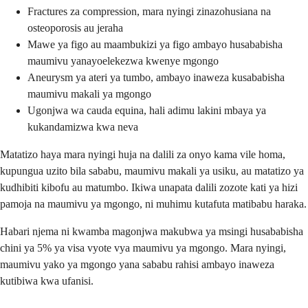
Fractures za compression, mara nyingi zinazohusiana na
osteoporosis au jeraha
Mawe ya figo au maambukizi ya figo ambayo husababisha
maumivu yanayoelekezwa kwenye mgongo
Aneurysm ya ateri ya tumbo, ambayo inaweza kusababisha
maumivu makali ya mgongo
Ugonjwa wa cauda equina, hali adimu lakini mbaya ya
kukandamizwa kwa neva
Matatizo haya mara nyingi huja na dalili za onyo kama vile homa,
kupungua uzito bila sababu, maumivu makali ya usiku, au matatizo ya
kudhibiti kibofu au matumbo. Ikiwa unapata dalili zozote kati ya hizi
pamoja na maumivu ya mgongo, ni muhimu kutafuta matibabu haraka.
Habari njema ni kwamba magonjwa makubwa ya msingi husababisha
chini ya 5% ya visa vyote vya maumivu ya mgongo. Mara nyingi,
maumivu yako ya mgongo yana sababu rahisi ambayo inaweza
kutibiwa kwa ufanisi.