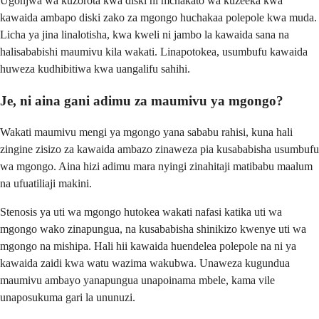
Ugonjwa wa kuzorota kwa diski ni mchakato wa kuzeeka kwa
kawaida ambapo diski zako za mgongo huchakaa polepole kwa muda.
Licha ya jina linalotisha, kwa kweli ni jambo la kawaida sana na
halisababishi maumivu kila wakati. Linapotokea, usumbufu kawaida
huweza kudhibitiwa kwa uangalifu sahihi.
Je, ni aina gani adimu za maumivu ya mgongo?
Wakati maumivu mengi ya mgongo yana sababu rahisi, kuna hali
zingine zisizo za kawaida ambazo zinaweza pia kusababisha usumbufu
wa mgongo. Aina hizi adimu mara nyingi zinahitaji matibabu maalum
na ufuatiliaji makini.
Stenosis ya uti wa mgongo hutokea wakati nafasi katika uti wa
mgongo wako zinapungua, na kusababisha shinikizo kwenye uti wa
mgongo na mishipa. Hali hii kawaida huendelea polepole na ni ya
kawaida zaidi kwa watu wazima wakubwa. Unaweza kugundua
maumivu ambayo yanapungua unapoinama mbele, kama vile
unaposukuma gari la ununuzi.