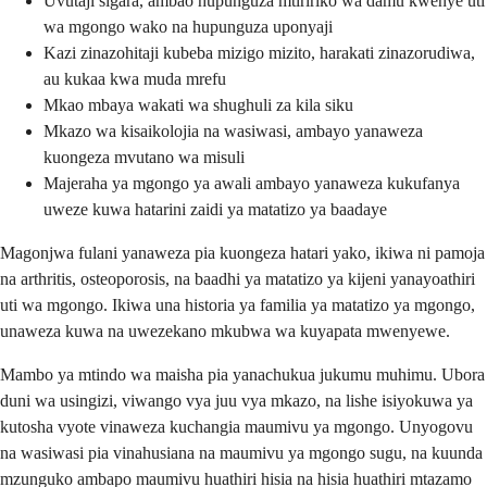
Uvutaji sigara, ambao hupunguza mtiririko wa damu kwenye uti
wa mgongo wako na hupunguza uponyaji
Kazi zinazohitaji kubeba mizigo mizito, harakati zinazorudiwa,
au kukaa kwa muda mrefu
Mkao mbaya wakati wa shughuli za kila siku
Mkazo wa kisaikolojia na wasiwasi, ambayo yanaweza
kuongeza mvutano wa misuli
Majeraha ya mgongo ya awali ambayo yanaweza kukufanya
uweze kuwa hatarini zaidi ya matatizo ya baadaye
Magonjwa fulani yanaweza pia kuongeza hatari yako, ikiwa ni pamoja
na arthritis, osteoporosis, na baadhi ya matatizo ya kijeni yanayoathiri
uti wa mgongo. Ikiwa una historia ya familia ya matatizo ya mgongo,
unaweza kuwa na uwezekano mkubwa wa kuyapata mwenyewe.
Mambo ya mtindo wa maisha pia yanachukua jukumu muhimu. Ubora
duni wa usingizi, viwango vya juu vya mkazo, na lishe isiyokuwa ya
kutosha vyote vinaweza kuchangia maumivu ya mgongo. Unyogovu
na wasiwasi pia vinahusiana na maumivu ya mgongo sugu, na kuunda
mzunguko ambapo maumivu huathiri hisia na hisia huathiri mtazamo