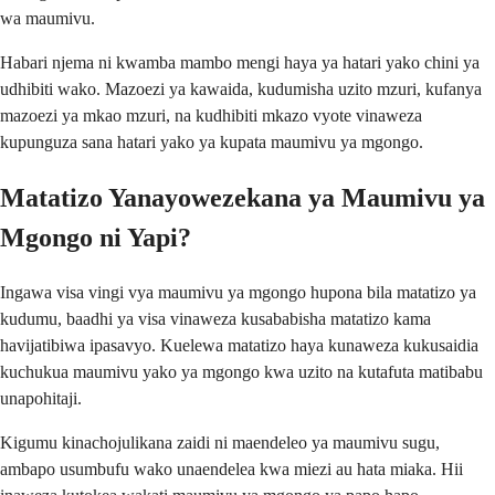
wa maumivu.
Habari njema ni kwamba mambo mengi haya ya hatari yako chini ya
udhibiti wako. Mazoezi ya kawaida, kudumisha uzito mzuri, kufanya
mazoezi ya mkao mzuri, na kudhibiti mkazo vyote vinaweza
kupunguza sana hatari yako ya kupata maumivu ya mgongo.
Matatizo Yanayowezekana ya Maumivu ya
Mgongo ni Yapi?
Ingawa visa vingi vya maumivu ya mgongo hupona bila matatizo ya
kudumu, baadhi ya visa vinaweza kusababisha matatizo kama
havijatibiwa ipasavyo. Kuelewa matatizo haya kunaweza kukusaidia
kuchukua maumivu yako ya mgongo kwa uzito na kutafuta matibabu
unapohitaji.
Kigumu kinachojulikana zaidi ni maendeleo ya maumivu sugu,
ambapo usumbufu wako unaendelea kwa miezi au hata miaka. Hii