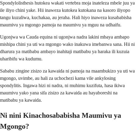
Spondylolisthesis hutokea wakati vertebra moja inateleza mbele juu ya
ile iliyo chini yake. Hii inaweza kutokea kutokana na kasoro iliyopo
tangu kuzaliwa, kuchakaa, au jeraha. Hali hiyo inaweza kusababisha
maumivu ya mgongo pamoja na maumivu ya mguu na udhaifu.
Ugonjwa wa Cauda equina ni ugonjwa nadra lakini mbaya ambapo
mishipa chini ya uti wa mgongo wako inakuwa imebanwa sana. Hii ni
dharura ya matibabu ambayo inahitaji matibabu ya haraka ili kuzuia
uharibifu wa kudumu.
Sababu zingine zisizo za kawaida ni pamoja na maambukizo ya uti wa
mgongo, uvimbe, au hali za uchochezi kama vile ankylosing
spondylitis. Ingawa hizi ni nadra, ni muhimu kuzifuta, hasa ikiwa
maumivu yako yana sifa zisizo za kawaida au hayaboreshi na
matibabu ya kawaida.
Ni nini Kinachosababisha Maumivu ya
Mgongo?