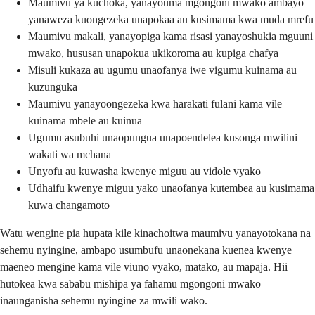
Maumivu ya kuchoka, yanayouma mgongoni mwako ambayo
yanaweza kuongezeka unapokaa au kusimama kwa muda mrefu
Maumivu makali, yanayopiga kama risasi yanayoshukia mguuni
mwako, hususan unapokua ukikoroma au kupiga chafya
Misuli kukaza au ugumu unaofanya iwe vigumu kuinama au
kuzunguka
Maumivu yanayoongezeka kwa harakati fulani kama vile
kuinama mbele au kuinua
Ugumu asubuhi unaopungua unapoendelea kusonga mwilini
wakati wa mchana
Unyofu au kuwasha kwenye miguu au vidole vyako
Udhaifu kwenye miguu yako unaofanya kutembea au kusimama
kuwa changamoto
Watu wengine pia hupata kile kinachoitwa maumivu yanayotokana na
sehemu nyingine, ambapo usumbufu unaonekana kuenea kwenye
maeneo mengine kama vile viuno vyako, matako, au mapaja. Hii
hutokea kwa sababu mishipa ya fahamu mgongoni mwako
inaunganisha sehemu nyingine za mwili wako.