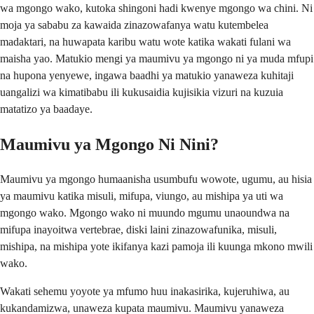
wa mgongo wako, kutoka shingoni hadi kwenye mgongo wa chini. Ni
moja ya sababu za kawaida zinazowafanya watu kutembelea
madaktari, na huwapata karibu watu wote katika wakati fulani wa
maisha yao. Matukio mengi ya maumivu ya mgongo ni ya muda mfupi
na hupona yenyewe, ingawa baadhi ya matukio yanaweza kuhitaji
uangalizi wa kimatibabu ili kukusaidia kujisikia vizuri na kuzuia
matatizo ya baadaye.
Maumivu ya Mgongo Ni Nini?
Maumivu ya mgongo humaanisha usumbufu wowote, ugumu, au hisia
ya maumivu katika misuli, mifupa, viungo, au mishipa ya uti wa
mgongo wako. Mgongo wako ni muundo mgumu unaoundwa na
mifupa inayoitwa vertebrae, diski laini zinazowafunika, misuli,
mishipa, na mishipa yote ikifanya kazi pamoja ili kuunga mkono mwili
wako.
Wakati sehemu yoyote ya mfumo huu inakasirika, kujeruhiwa, au
kukandamizwa, unaweza kupata maumivu. Maumivu yanaweza