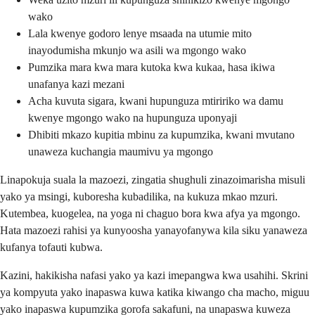
wako
Lala kwenye godoro lenye msaada na utumie mito
inayodumisha mkunjo wa asili wa mgongo wako
Pumzika mara kwa mara kutoka kwa kukaa, hasa ikiwa
unafanya kazi mezani
Acha kuvuta sigara, kwani hupunguza mtiririko wa damu
kwenye mgongo wako na hupunguza uponyaji
Dhibiti mkazo kupitia mbinu za kupumzika, kwani mvutano
unaweza kuchangia maumivu ya mgongo
Linapokuja suala la mazoezi, zingatia shughuli zinazoimarisha misuli
yako ya msingi, kuboresha kubadilika, na kukuza mkao mzuri.
Kutembea, kuogelea, na yoga ni chaguo bora kwa afya ya mgongo.
Hata mazoezi rahisi ya kunyoosha yanayofanywa kila siku yanaweza
kufanya tofauti kubwa.
Kazini, hakikisha nafasi yako ya kazi imepangwa kwa usahihi. Skrini
ya kompyuta yako inapaswa kuwa katika kiwango cha macho, miguu
yako inapaswa kupumzika gorofa sakafuni, na unapaswa kuweza