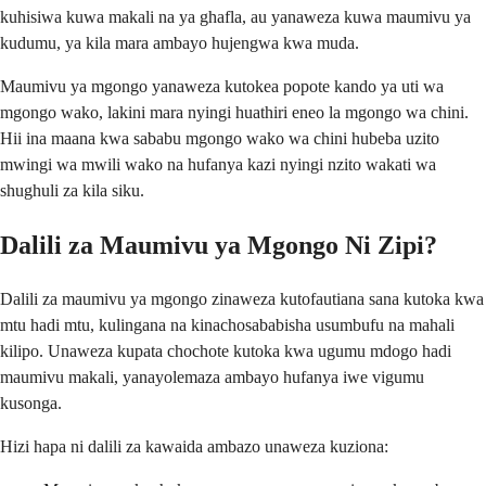
kuhisiwa kuwa makali na ya ghafla, au yanaweza kuwa maumivu ya
kudumu, ya kila mara ambayo hujengwa kwa muda.
Maumivu ya mgongo yanaweza kutokea popote kando ya uti wa
mgongo wako, lakini mara nyingi huathiri eneo la mgongo wa chini.
Hii ina maana kwa sababu mgongo wako wa chini hubeba uzito
mwingi wa mwili wako na hufanya kazi nyingi nzito wakati wa
shughuli za kila siku.
Dalili za Maumivu ya Mgongo Ni Zipi?
Dalili za maumivu ya mgongo zinaweza kutofautiana sana kutoka kwa
mtu hadi mtu, kulingana na kinachosababisha usumbufu na mahali
kilipo. Unaweza kupata chochote kutoka kwa ugumu mdogo hadi
maumivu makali, yanayolemaza ambayo hufanya iwe vigumu
kusonga.
Hizi hapa ni dalili za kawaida ambazo unaweza kuziona: