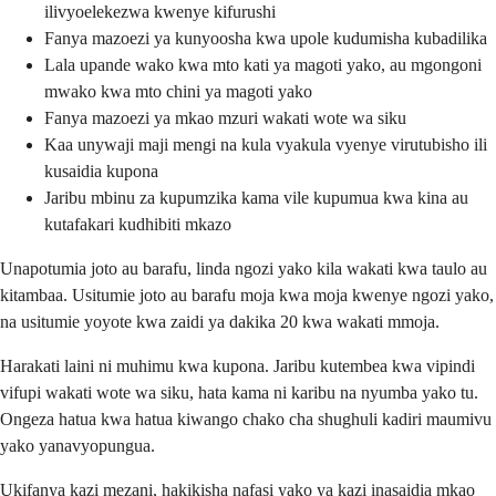
ilivyoelekezwa kwenye kifurushi
Fanya mazoezi ya kunyoosha kwa upole kudumisha kubadilika
Lala upande wako kwa mto kati ya magoti yako, au mgongoni
mwako kwa mto chini ya magoti yako
Fanya mazoezi ya mkao mzuri wakati wote wa siku
Kaa unywaji maji mengi na kula vyakula vyenye virutubisho ili
kusaidia kupona
Jaribu mbinu za kupumzika kama vile kupumua kwa kina au
kutafakari kudhibiti mkazo
Unapotumia joto au barafu, linda ngozi yako kila wakati kwa taulo au
kitambaa. Usitumie joto au barafu moja kwa moja kwenye ngozi yako,
na usitumie yoyote kwa zaidi ya dakika 20 kwa wakati mmoja.
Harakati laini ni muhimu kwa kupona. Jaribu kutembea kwa vipindi
vifupi wakati wote wa siku, hata kama ni karibu na nyumba yako tu.
Ongeza hatua kwa hatua kiwango chako cha shughuli kadiri maumivu
yako yanavyopungua.
Ukifanya kazi mezani, hakikisha nafasi yako ya kazi inasaidia mkao