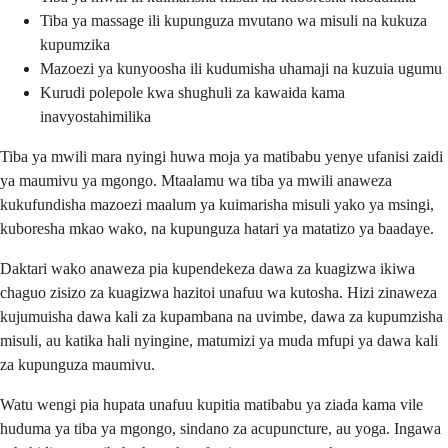
Tiba ya massage ili kupunguza mvutano wa misuli na kukuza
kupumzika
Mazoezi ya kunyoosha ili kudumisha uhamaji na kuzuia ugumu
Kurudi polepole kwa shughuli za kawaida kama
inavyostahimilika
Tiba ya mwili mara nyingi huwa moja ya matibabu yenye ufanisi zaidi
ya maumivu ya mgongo. Mtaalamu wa tiba ya mwili anaweza
kukufundisha mazoezi maalum ya kuimarisha misuli yako ya msingi,
kuboresha mkao wako, na kupunguza hatari ya matatizo ya baadaye.
Daktari wako anaweza pia kupendekeza dawa za kuagizwa ikiwa
chaguo zisizo za kuagizwa hazitoi unafuu wa kutosha. Hizi zinaweza
kujumuisha dawa kali za kupambana na uvimbe, dawa za kupumzisha
misuli, au katika hali nyingine, matumizi ya muda mfupi ya dawa kali
za kupunguza maumivu.
Watu wengi pia hupata unafuu kupitia matibabu ya ziada kama vile
huduma ya tiba ya mgongo, sindano za acupuncture, au yoga. Ingawa