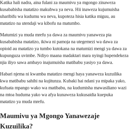
Katika hali nadra, aina fulani za maumivu ya mgongo zinaweza
kusababisha matatizo makubwa ya neva. Hii inaweza kujumuisha
uharibifu wa kudumu wa neva, kupoteza hisia katika miguu, au
matatizo na utendaji wa kibofu na matumbo.
Matumizi ya muda mrefu ya dawa za maumivu yanaweza pia
kusababisha matatizo, ikiwa ni pamoja na utegemezi wa dawa za
opioid au matatizo ya tumbo kutokana na matumizi mengi ya dawa za
kupunguza uvimbe. Ndiyo maana madaktari mara nyingi hupendekeza
njia iliyo sawa ambayo inajumuisha matibabu yasiyo ya dawa.
Habari njema ni kwamba matatizo mengi haya yanaweza kuzuilika
kwa matibabu sahihi na kujitunza. Kubaki hai ndani ya mipaka yako,
kufuata mpango wako wa matibabu, na kudumisha mawasiliano wazi
na mtoa huduma yako wa afya kunaweza kukusaidia kuepuka
matatizo ya muda mrefu.
Maumivu ya Mgongo Yanawezaje
Kuzuilika?