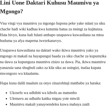
Lini Uone Daktari Kuhusu Maumivu ya
Mgongo?
Visa vingi vya maumivu ya mgongo hupona peke yake ndani ya siku
chache hadi wiki kadhaa kwa kutumia hatua za msingi za kujitunza.
Hata hivyo, kuna hali fulani ambapo unapaswa kuwasiliana na mtoa
huduma ya afya mapema iwezekanavyo.
Unapaswa kuwasiliana na daktari wako ikiwa maumivu yako ya
mgongo ni makali na hayapungui baada ya siku chache za kupumzika
na dawa za kupunguza maumivu zisizo za dawa. Pia, ikiwa maumivu
yanazuia sana shughuli zako za kila siku au usingizi, inafaa kupata
mwongozo wa kitaalamu.
Hapa kuna dalili maalum za onyo zinazohitaji matibabu ya haraka:
Ukosefu wa udhibiti wa kibofu au matumbo
Ulemavu au udhaifu katika miguu yote miwili
Maumivu makali yanayoendelea kuwa mabaya zaidi