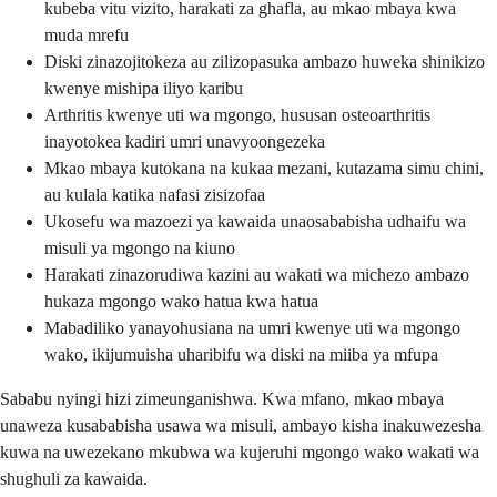
kubeba vitu vizito, harakati za ghafla, au mkao mbaya kwa
muda mrefu
Diski zinazojitokeza au zilizopasuka ambazo huweka shinikizo
kwenye mishipa iliyo karibu
Arthritis kwenye uti wa mgongo, hususan osteoarthritis
inayotokea kadiri umri unavyoongezeka
Mkao mbaya kutokana na kukaa mezani, kutazama simu chini,
au kulala katika nafasi zisizofaa
Ukosefu wa mazoezi ya kawaida unaosababisha udhaifu wa
misuli ya mgongo na kiuno
Harakati zinazorudiwa kazini au wakati wa michezo ambazo
hukaza mgongo wako hatua kwa hatua
Mabadiliko yanayohusiana na umri kwenye uti wa mgongo
wako, ikijumuisha uharibifu wa diski na miiba ya mfupa
Sababu nyingi hizi zimeunganishwa. Kwa mfano, mkao mbaya
unaweza kusababisha usawa wa misuli, ambayo kisha inakuwezesha
kuwa na uwezekano mkubwa wa kujeruhi mgongo wako wakati wa
shughuli za kawaida.