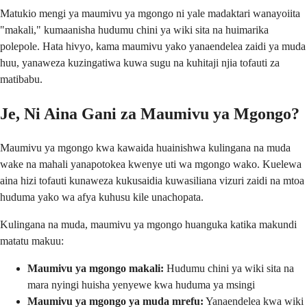
Matukio mengi ya maumivu ya mgongo ni yale madaktari wanayoiita
"makali," kumaanisha hudumu chini ya wiki sita na huimarika
polepole. Hata hivyo, kama maumivu yako yanaendelea zaidi ya muda
huu, yanaweza kuzingatiwa kuwa sugu na kuhitaji njia tofauti za
matibabu.
Je, Ni Aina Gani za Maumivu ya Mgongo?
Maumivu ya mgongo kwa kawaida huainishwa kulingana na muda
wake na mahali yanapotokea kwenye uti wa mgongo wako. Kuelewa
aina hizi tofauti kunaweza kukusaidia kuwasiliana vizuri zaidi na mtoa
huduma yako wa afya kuhusu kile unachopata.
Kulingana na muda, maumivu ya mgongo huanguka katika makundi
matatu makuu:
Maumivu ya mgongo makali:
Hudumu chini ya wiki sita na
mara nyingi huisha yenyewe kwa huduma ya msingi
Maumivu ya mgongo ya muda mrefu:
Yanaendelea kwa wiki