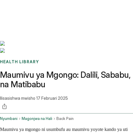
Benchmarks
Stories
FAQ
Sign up / Log in
HEALTH LIBRARY
Maumivu ya Mgongo: Dalili, Sababu,
na Matibabu
Ilisasishwa mwisho
17 Februari 2025
Nyumbani
Magonjwa na Hali
Back Pain
Maumivu ya mgongo ni usumbufu au maumivu yoyote kando ya uti