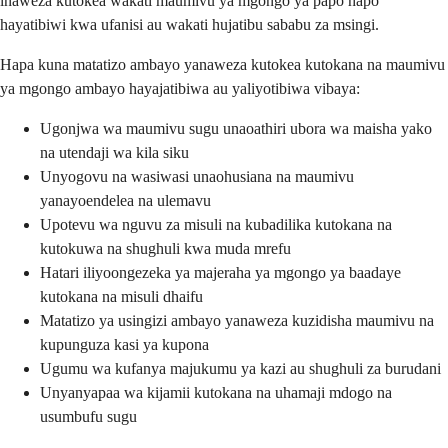
inaweza kutokea wakati maumivu ya mgongo ya papo hapo
hayatibiwi kwa ufanisi au wakati hujatibu sababu za msingi.
Hapa kuna matatizo ambayo yanaweza kutokea kutokana na maumivu
ya mgongo ambayo hayajatibiwa au yaliyotibiwa vibaya:
Ugonjwa wa maumivu sugu unaoathiri ubora wa maisha yako
na utendaji wa kila siku
Unyogovu na wasiwasi unaohusiana na maumivu
yanayoendelea na ulemavu
Upotevu wa nguvu za misuli na kubadilika kutokana na
kutokuwa na shughuli kwa muda mrefu
Hatari iliyoongezeka ya majeraha ya mgongo ya baadaye
kutokana na misuli dhaifu
Matatizo ya usingizi ambayo yanaweza kuzidisha maumivu na
kupunguza kasi ya kupona
Ugumu wa kufanya majukumu ya kazi au shughuli za burudani
Unyanyapaa wa kijamii kutokana na uhamaji mdogo na
usumbufu sugu