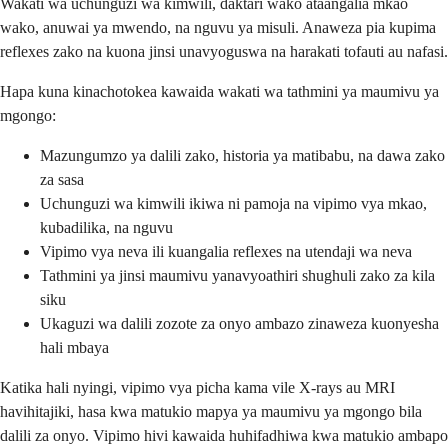
Wakati wa uchunguzi wa kimwili, daktari wako ataangalia mkao
wako, anuwai ya mwendo, na nguvu ya misuli. Anaweza pia kupima
reflexes zako na kuona jinsi unavyoguswa na harakati tofauti au nafasi.
Hapa kuna kinachotokea kawaida wakati wa tathmini ya maumivu ya
mgongo:
Mazungumzo ya dalili zako, historia ya matibabu, na dawa zako
za sasa
Uchunguzi wa kimwili ikiwa ni pamoja na vipimo vya mkao,
kubadilika, na nguvu
Vipimo vya neva ili kuangalia reflexes na utendaji wa neva
Tathmini ya jinsi maumivu yanavyoathiri shughuli zako za kila
siku
Ukaguzi wa dalili zozote za onyo ambazo zinaweza kuonyesha
hali mbaya
Katika hali nyingi, vipimo vya picha kama vile X-rays au MRI
havihitajiki, hasa kwa matukio mapya ya maumivu ya mgongo bila
dalili za onyo. Vipimo hivi kawaida huhifadhiwa kwa matukio ambapo