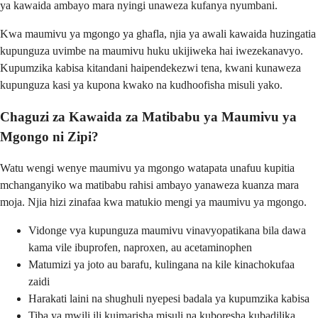
ya kawaida ambayo mara nyingi unaweza kufanya nyumbani.
Kwa maumivu ya mgongo ya ghafla, njia ya awali kawaida huzingatia
kupunguza uvimbe na maumivu huku ukijiweka hai iwezekanavyo.
Kupumzika kabisa kitandani haipendekezwi tena, kwani kunaweza
kupunguza kasi ya kupona kwako na kudhoofisha misuli yako.
Chaguzi za Kawaida za Matibabu ya Maumivu ya
Mgongo ni Zipi?
Watu wengi wenye maumivu ya mgongo watapata unafuu kupitia
mchanganyiko wa matibabu rahisi ambayo yanaweza kuanza mara
moja. Njia hizi zinafaa kwa matukio mengi ya maumivu ya mgongo.
Vidonge vya kupunguza maumivu vinavyopatikana bila dawa
kama vile ibuprofen, naproxen, au acetaminophen
Matumizi ya joto au barafu, kulingana na kile kinachokufaa
zaidi
Harakati laini na shughuli nyepesi badala ya kupumzika kabisa
Tiba ya mwili ili kuimarisha misuli na kuboresha kubadilika