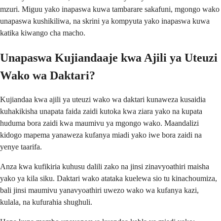
mzuri. Miguu yako inapaswa kuwa tambarare sakafuni, mgongo wako
unapaswa kushikiliwa, na skrini ya kompyuta yako inapaswa kuwa
katika kiwango cha macho.
Unapaswa Kujiandaaje kwa Ajili ya Uteuzi
Wako wa Daktari?
Kujiandaa kwa ajili ya uteuzi wako wa daktari kunaweza kusaidia
kuhakikisha unapata faida zaidi kutoka kwa ziara yako na kupata
huduma bora zaidi kwa maumivu ya mgongo wako. Maandalizi
kidogo mapema yanaweza kufanya miadi yako iwe bora zaidi na
yenye taarifa.
Anza kwa kufikiria kuhusu dalili zako na jinsi zinavyoathiri maisha
yako ya kila siku. Daktari wako atataka kuelewa sio tu kinachoumiza,
bali jinsi maumivu yanavyoathiri uwezo wako wa kufanya kazi,
kulala, na kufurahia shughuli.