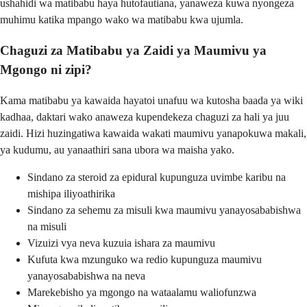
ushahidi wa matibabu haya hutofautiana, yanaweza kuwa nyongeza
muhimu katika mpango wako wa matibabu kwa ujumla.
Chaguzi za Matibabu ya Zaidi ya Maumivu ya
Mgongo ni zipi?
Kama matibabu ya kawaida hayatoi unafuu wa kutosha baada ya wiki
kadhaa, daktari wako anaweza kupendekeza chaguzi za hali ya juu
zaidi. Hizi huzingatiwa kawaida wakati maumivu yanapokuwa makali,
ya kudumu, au yanaathiri sana ubora wa maisha yako.
Sindano za steroid za epidural kupunguza uvimbe karibu na
mishipa iliyoathirika
Sindano za sehemu za misuli kwa maumivu yanayosababishwa
na misuli
Vizuizi vya neva kuzuia ishara za maumivu
Kufuta kwa mzunguko wa redio kupunguza maumivu
yanayosababishwa na neva
Marekebisho ya mgongo na wataalamu waliofunzwa