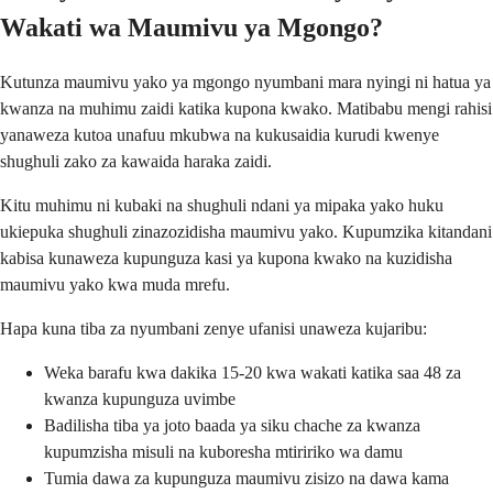
Wakati wa Maumivu ya Mgongo?
Kutunza maumivu yako ya mgongo nyumbani mara nyingi ni hatua ya
kwanza na muhimu zaidi katika kupona kwako. Matibabu mengi rahisi
yanaweza kutoa unafuu mkubwa na kukusaidia kurudi kwenye
shughuli zako za kawaida haraka zaidi.
Kitu muhimu ni kubaki na shughuli ndani ya mipaka yako huku
ukiepuka shughuli zinazozidisha maumivu yako. Kupumzika kitandani
kabisa kunaweza kupunguza kasi ya kupona kwako na kuzidisha
maumivu yako kwa muda mrefu.
Hapa kuna tiba za nyumbani zenye ufanisi unaweza kujaribu:
Weka barafu kwa dakika 15-20 kwa wakati katika saa 48 za
kwanza kupunguza uvimbe
Badilisha tiba ya joto baada ya siku chache za kwanza
kupumzisha misuli na kuboresha mtiririko wa damu
Tumia dawa za kupunguza maumivu zisizo na dawa kama