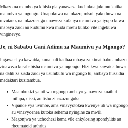
Mkazo na mambo ya kihisia pia yanaweza kuchukua jukumu katika
maumivu ya mgongo. Unapokuwa na mkazo, misuli yako huwa na
mvutano, na mkazo sugu unaweza kufanya maumivu yaliyopo kuwa
mabaya zaidi au kudumu kwa muda mrefu kuliko vile ingekuwa
vinginevyo.
Je, ni Sababu Gani Adimu za Maumivu ya Mgongo?
Ingawa si ya kawaida, kuna hali kadhaa mbaya za kimatibabu ambazo
zinaweza kusababisha maumivu ya mgongo. Hizi kwa kawaida huwa
na dalili za ziada zaidi ya usumbufu wa mgongo tu, ambayo husaidia
madaktari kuzitambua.
Maambukizi ya uti wa mgongo ambayo yanaweza kuathiri
mifupa, diski, au tishu zinazozunguka
Vipande vya uvimbe, ama vinavyotokea kwenye uti wa mgongo
au vinavyoenea kutoka sehemu nyingine za mwili
Magonjwa ya uchochezi kama vile ankylosing spondylitis au
rheumatoid arthritis