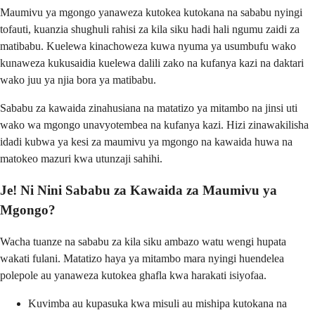
Maumivu ya mgongo yanaweza kutokea kutokana na sababu nyingi
tofauti, kuanzia shughuli rahisi za kila siku hadi hali ngumu zaidi za
matibabu. Kuelewa kinachoweza kuwa nyuma ya usumbufu wako
kunaweza kukusaidia kuelewa dalili zako na kufanya kazi na daktari
wako juu ya njia bora ya matibabu.
Sababu za kawaida zinahusiana na matatizo ya mitambo na jinsi uti
wako wa mgongo unavyotembea na kufanya kazi. Hizi zinawakilisha
idadi kubwa ya kesi za maumivu ya mgongo na kawaida huwa na
matokeo mazuri kwa utunzaji sahihi.
Je! Ni Nini Sababu za Kawaida za Maumivu ya
Mgongo?
Wacha tuanze na sababu za kila siku ambazo watu wengi hupata
wakati fulani. Matatizo haya ya mitambo mara nyingi huendelea
polepole au yanaweza kutokea ghafla kwa harakati isiyofaa.
Kuvimba au kupasuka kwa misuli au mishipa kutokana na