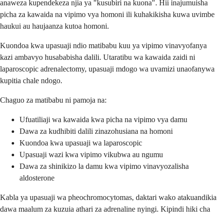
anaweza kupendekeza njia ya "kusubiri na kuona". Hii inajumuisha
picha za kawaida na vipimo vya homoni ili kuhakikisha kuwa uvimbe
haukui au haujaanza kutoa homoni.
Kuondoa kwa upasuaji ndio matibabu kuu ya vipimo vinavyofanya
kazi ambavyo husababisha dalili. Utaratibu wa kawaida zaidi ni
laparoscopic adrenalectomy, upasuaji mdogo wa uvamizi unaofanywa
kupitia chale ndogo.
Chaguo za matibabu ni pamoja na:
Ufuatiliaji wa kawaida kwa picha na vipimo vya damu
Dawa za kudhibiti dalili zinazohusiana na homoni
Kuondoa kwa upasuaji wa laparoscopic
Upasuaji wazi kwa vipimo vikubwa au ngumu
Dawa za shinikizo la damu kwa vipimo vinavyozalisha
aldosterone
Kabla ya upasuaji wa pheochromocytomas, daktari wako atakuandikia
dawa maalum za kuzuia athari za adrenaline nyingi. Kipindi hiki cha