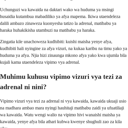
Uchunguzi wa kawaida na daktari wako wa huduma ya msingi
husaidia kutambua mabadiliko ya afya mapema. Ikiwa utaendeleza
dalili ambazo zinaweza kuonyesha tatizo la adrenal, matibabu ya
haraka huhakikisha utambuzi na matibabu ya haraka.
Zingatia kile unachoweza kudhibiti: kuishi maisha yenye afya,
kudhibiti hali nyingine za afya vizuri, na kukaa karibu na timu yako ya
huduma ya afya. Njia hizi zinaunga mkono afya yako kwa ujumla bila
kujali kama utaendeleza vipimo vya adrenal.
Muhimu kuhusu vipimo vizuri vya tezi za
adrenal ni nini?
Vipimo vizuri vya tezi za adrenal ni vya kawaida, kawaida ukuaji usio
na madhara ambao mara nyingi hauhitaji matibabu zaidi ya ufuatiliaji
wa kawaida. Watu wengi walio na vipimo hivi wanaishi maisha ya
kawaida, yenye afya bila athari kubwa kwenye shughuli zao za kila