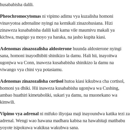
husababisha dalili.
Pheochromocytomas
ni vipimo adimu vya kuzalisha homoni
vinavyotoa adrenaline nyingi na kemikali zinazohusiana. Hizi
zinaweza kusababisha dalili kali kama vile maumivu makali ya
kichwa, mapigo ya moyo ya haraka, na jasho kupita kiasi.
Adenomas zinazozalisha aldosterone
huunda aldosterone nyingi
sana, homoni inayodhibiti shinikizo la damu. Hali hii, inayoitwa
ugonjwa wa Conn, inaweza kusababisha shinikizo la damu na
viwango vya chini vya potasiamu.
Adenomas zinazozalisha cortisol
hutoa kiasi kikubwa cha cortisol,
homoni ya dhiki. Hii inaweza kusababisha ugonjwa wa Cushing,
ambao huathiri kimetaboliki, sukari ya damu, na muonekano wa
kimwili.
Vipimo vya adrenal
ni mifuko iliyojaa maji inayoundwa katika tezi za
adrenal. Wengi wao hawana madhara kabisa na hawahitaji matibabu
yoyote isipokuwa wakikua wakubwa sana.