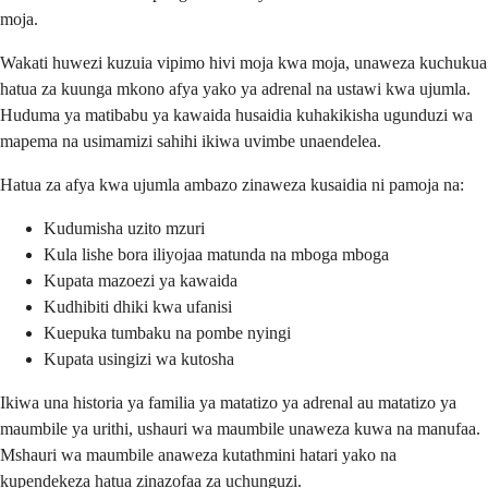
moja.
Wakati huwezi kuzuia vipimo hivi moja kwa moja, unaweza kuchukua
hatua za kuunga mkono afya yako ya adrenal na ustawi kwa ujumla.
Huduma ya matibabu ya kawaida husaidia kuhakikisha ugunduzi wa
mapema na usimamizi sahihi ikiwa uvimbe unaendelea.
Hatua za afya kwa ujumla ambazo zinaweza kusaidia ni pamoja na:
Kudumisha uzito mzuri
Kula lishe bora iliyojaa matunda na mboga mboga
Kupata mazoezi ya kawaida
Kudhibiti dhiki kwa ufanisi
Kuepuka tumbaku na pombe nyingi
Kupata usingizi wa kutosha
Ikiwa una historia ya familia ya matatizo ya adrenal au matatizo ya
maumbile ya urithi, ushauri wa maumbile unaweza kuwa na manufaa.
Mshauri wa maumbile anaweza kutathmini hatari yako na
kupendekeza hatua zinazofaa za uchunguzi.