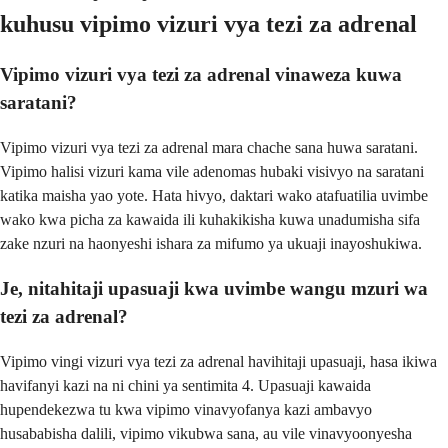
kuhusu vipimo vizuri vya tezi za adrenal
Vipimo vizuri vya tezi za adrenal vinaweza kuwa
saratani?
Vipimo vizuri vya tezi za adrenal mara chache sana huwa saratani.
Vipimo halisi vizuri kama vile adenomas hubaki visivyo na saratani
katika maisha yao yote. Hata hivyo, daktari wako atafuatilia uvimbe
wako kwa picha za kawaida ili kuhakikisha kuwa unadumisha sifa
zake nzuri na haonyeshi ishara za mifumo ya ukuaji inayoshukiwa.
Je, nitahitaji upasuaji kwa uvimbe wangu mzuri wa
tezi za adrenal?
Vipimo vingi vizuri vya tezi za adrenal havihitaji upasuaji, hasa ikiwa
havifanyi kazi na ni chini ya sentimita 4. Upasuaji kawaida
hupendekezwa tu kwa vipimo vinavyofanya kazi ambavyo
husababisha dalili, vipimo vikubwa sana, au vile vinavyoonyesha