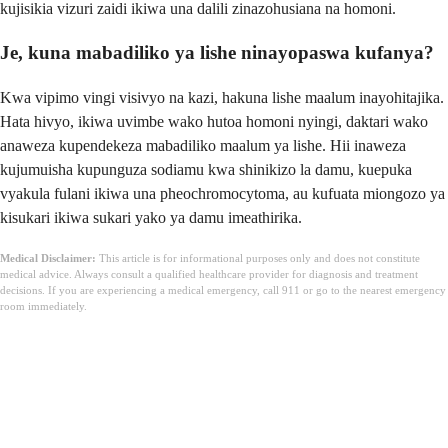
kujisikia vizuri zaidi ikiwa una dalili zinazohusiana na homoni.
Je, kuna mabadiliko ya lishe ninayopaswa kufanya?
Kwa vipimo vingi visivyo na kazi, hakuna lishe maalum inayohitajika.
Hata hivyo, ikiwa uvimbe wako hutoa homoni nyingi, daktari wako
anaweza kupendekeza mabadiliko maalum ya lishe. Hii inaweza
kujumuisha kupunguza sodiamu kwa shinikizo la damu, kuepuka
vyakula fulani ikiwa una pheochromocytoma, au kufuata miongozo ya
kisukari ikiwa sukari yako ya damu imeathirika.
Medical Disclaimer:
This article is for informational purposes only and does not constitute
medical advice. Always consult a qualified healthcare provider for diagnosis and treatment
decisions. If you are experiencing a medical emergency, call 911 or go to the nearest emergency
room immediately.