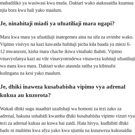
mabadiliko ya wasiwasi kwa muda. Daktari wako atakusaidia kuamua
njia bora kwa hali yako maalum.
Je, ninahitaji miadi ya ufuatiliaji mara ngapi?
Mara kwa mara ya ufuatiliaji inategemea aina na sifa za uvimbe wako.
Vipimo visivyo na kazi kawaida huhitaji picha kila baada ya miezi 6-
12 mwanzoni, kisha mara chache ikiwa vinabaki thabiti. Vipimo
vinavyofanya kazi au vile vinavyotendewa vinaweza kuhitaji ufuatiliaji
wa mara kwa mara. Daktari wako ataunda ratiba ya kibinafsi
kulingana na kesi yako maalum.
Je, dhiki inaweza kusababisha vipimo vya adrenal
kukua au kuzorota?
Wakati dhiki sugu inaathiri uzalishaji wa homoni za tezi zako za
adrenal, hakuna ushahidi kwamba dhiki husababisha vipimo vizuri vya
tezi za adrenal kukua au kuwa hai zaidi. Hata hivyo, kudhibiti dhiki
bado ni muhimu kwa afya yako kwa ujumla na kunaweza kukusaidia