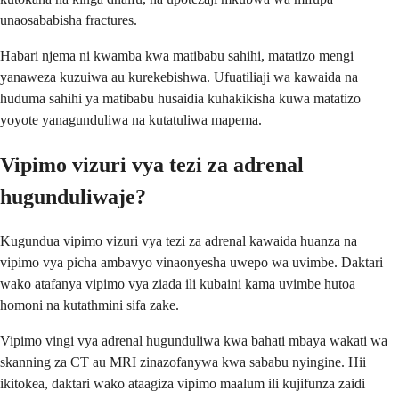
unaosababisha fractures.
Habari njema ni kwamba kwa matibabu sahihi, matatizo mengi
yanaweza kuzuiwa au kurekebishwa. Ufuatiliaji wa kawaida na
huduma sahihi ya matibabu husaidia kuhakikisha kuwa matatizo
yoyote yanagunduliwa na kutatuliwa mapema.
Vipimo vizuri vya tezi za adrenal
hugunduliwaje?
Kugundua vipimo vizuri vya tezi za adrenal kawaida huanza na
vipimo vya picha ambavyo vinaonyesha uwepo wa uvimbe. Daktari
wako atafanya vipimo vya ziada ili kubaini kama uvimbe hutoa
homoni na kutathmini sifa zake.
Vipimo vingi vya adrenal hugunduliwa kwa bahati mbaya wakati wa
skanning za CT au MRI zinazofanywa kwa sababu nyingine. Hii
ikitokea, daktari wako ataagiza vipimo maalum ili kujifunza zaidi