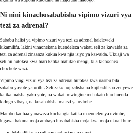
Ni nini kinachosababisha vipimo vizuri vya
tezi za adrenal?
Sababu halisi ya vipimo vizuri vya tezi za adrenal haieleweki
kikamilifu, lakini vinaonekana kuendeleza wakati seli za kawaida za
tezi za adrenal zinaanza kukua kwa njia isiyo ya kawaida. Ukuaji wa
seli hii hutokea kwa hiari katika matukio mengi, bila kichocheo
chochote wazi.
Vipimo vingi vizuri vya tezi za adrenal hutokea kwa nasibu bila
sababu yoyote ya urithi. Seli zako hujizalisha na kujibadilisha zenyewe
katika maisha yako yote, na wakati mwingine mchakato huu huenda
kidogo vibaya, na kusababisha malezi ya uvimbe.
Mambo kadhaa yanaweza kuchangia katika maendeleo ya uvimbe,
ingawa hakuna moja ambayo husababisha moja kwa moja ukuaji huu:
Mabadiliko ya seli yanayohusiana na umri