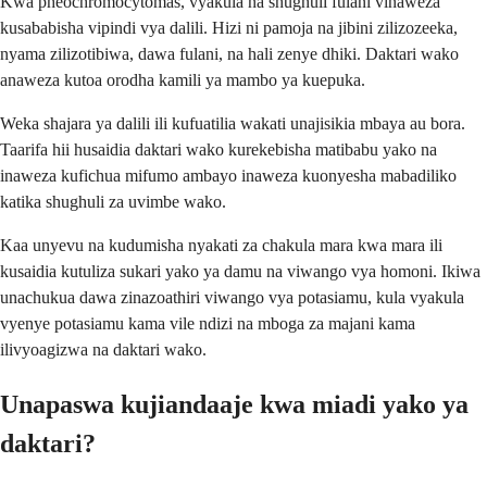
Kwa pheochromocytomas, vyakula na shughuli fulani vinaweza
kusababisha vipindi vya dalili. Hizi ni pamoja na jibini zilizozeeka,
nyama zilizotibiwa, dawa fulani, na hali zenye dhiki. Daktari wako
anaweza kutoa orodha kamili ya mambo ya kuepuka.
Weka shajara ya dalili ili kufuatilia wakati unajisikia mbaya au bora.
Taarifa hii husaidia daktari wako kurekebisha matibabu yako na
inaweza kufichua mifumo ambayo inaweza kuonyesha mabadiliko
katika shughuli za uvimbe wako.
Kaa unyevu na kudumisha nyakati za chakula mara kwa mara ili
kusaidia kutuliza sukari yako ya damu na viwango vya homoni. Ikiwa
unachukua dawa zinazoathiri viwango vya potasiamu, kula vyakula
vyenye potasiamu kama vile ndizi na mboga za majani kama
ilivyoagizwa na daktari wako.
Unapaswa kujiandaaje kwa miadi yako ya
daktari?