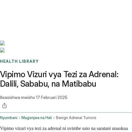
Benchmarks
Stories
FAQ
Sign up / Log in
HEALTH LIBRARY
Vipimo Vizuri vya Tezi za Adrenal:
Dalili, Sababu, na Matibabu
Ilisasishwa mwisho
17 Februari 2025
Nyumbani
Magonjwa na Hali
Benign Adrenal Tumors
Vipimo vizuri vya tezi za adrenal ni uvimbe usio na saratani unaokua