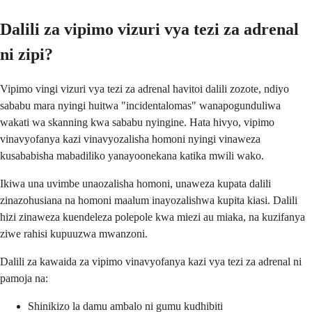
Dalili za vipimo vizuri vya tezi za adrenal
ni zipi?
Vipimo vingi vizuri vya tezi za adrenal havitoi dalili zozote, ndiyo
sababu mara nyingi huitwa "incidentalomas" wanapogunduliwa
wakati wa skanning kwa sababu nyingine. Hata hivyo, vipimo
vinavyofanya kazi vinavyozalisha homoni nyingi vinaweza
kusababisha mabadiliko yanayoonekana katika mwili wako.
Ikiwa una uvimbe unaozalisha homoni, unaweza kupata dalili
zinazohusiana na homoni maalum inayozalishwa kupita kiasi. Dalili
hizi zinaweza kuendeleza polepole kwa miezi au miaka, na kuzifanya
ziwe rahisi kupuuzwa mwanzoni.
Dalili za kawaida za vipimo vinavyofanya kazi vya tezi za adrenal ni
pamoja na:
Shinikizo la damu ambalo ni gumu kudhibiti