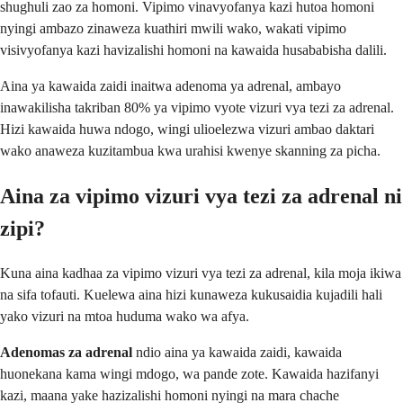
shughuli zao za homoni. Vipimo vinavyofanya kazi hutoa homoni
nyingi ambazo zinaweza kuathiri mwili wako, wakati vipimo
visivyofanya kazi havizalishi homoni na kawaida husababisha dalili.
Aina ya kawaida zaidi inaitwa adenoma ya adrenal, ambayo
inawakilisha takriban 80% ya vipimo vyote vizuri vya tezi za adrenal.
Hizi kawaida huwa ndogo, wingi ulioelezwa vizuri ambao daktari
wako anaweza kuzitambua kwa urahisi kwenye skanning za picha.
Aina za vipimo vizuri vya tezi za adrenal ni
zipi?
Kuna aina kadhaa za vipimo vizuri vya tezi za adrenal, kila moja ikiwa
na sifa tofauti. Kuelewa aina hizi kunaweza kukusaidia kujadili hali
yako vizuri na mtoa huduma wako wa afya.
Adenomas za adrenal
ndio aina ya kawaida zaidi, kawaida
huonekana kama wingi mdogo, wa pande zote. Kawaida hazifanyi
kazi, maana yake hazizalishi homoni nyingi na mara chache