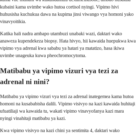
kubaini kama uvimbe wako hutoa cortisol nyingi. Vipimo hivi
huhusisha kuchukua dawa na kupima jinsi viwango vya homoni yako
vinavyoitikia.
Katika hali nadra ambapo utambuzi unabaki wazi, daktari wako
anaweza kupendekeza biopsy. Hata hivyo, hii kawaida huepukwa kwa
vipimo vya adrenal kwa sababu ya hatari ya matatizo, hasa ikiwa
uvimbe unageuka kuwa pheochromocytoma.
Matibabu ya vipimo vizuri vya tezi za
adrenal ni nini?
Matibabu ya vipimo vizuri vya tezi za adrenal inategemea kama hutoa
homoni na kusababisha dalili. Vipimo visivyo na kazi kawaida huhitaji
ufuatiliaji wa kawaida tu, wakati vipimo vinavyofanya kazi mara
nyingi vinahitaji matibabu ya kazi.
Kwa vipimo visivyo na kazi chini ya sentimita 4, daktari wako