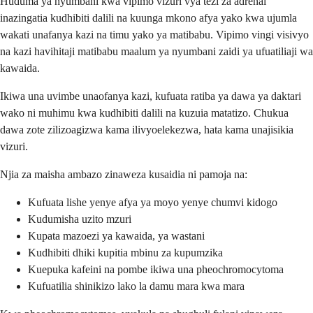
Huduma ya nyumbani kwa vipimo vizuri vya tezi za adrenal
inazingatia kudhibiti dalili na kuunga mkono afya yako kwa ujumla
wakati unafanya kazi na timu yako ya matibabu. Vipimo vingi visivyo
na kazi havihitaji matibabu maalum ya nyumbani zaidi ya ufuatiliaji wa
kawaida.
Ikiwa una uvimbe unaofanya kazi, kufuata ratiba ya dawa ya daktari
wako ni muhimu kwa kudhibiti dalili na kuzuia matatizo. Chukua
dawa zote zilizoagizwa kama ilivyoelekezwa, hata kama unajisikia
vizuri.
Njia za maisha ambazo zinaweza kusaidia ni pamoja na:
Kufuata lishe yenye afya ya moyo yenye chumvi kidogo
Kudumisha uzito mzuri
Kupata mazoezi ya kawaida, ya wastani
Kudhibiti dhiki kupitia mbinu za kupumzika
Kuepuka kafeini na pombe ikiwa una pheochromocytoma
Kufuatilia shinikizo lako la damu mara kwa mara