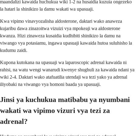
maandalizi kawaida huchukua wiki 1-2 na husaidia kuzuia ongezeko
la hatari la shinikizo la damu wakati wa upasuaji.
Kwa vipimo vinavyozalisha aldosterone, daktari wako anaweza
kujaribu dawa zinazoitwa vizuizi vya mpokeaji wa aldosterone
kwanza. Hizi zinaweza kusaidia kudhibiti shinikizo la damu na
viwango vya potasiamu, ingawa upasuaji kawaida hutoa suluhisho la
kudumu zaidi.
Kupona kutokana na upasuaji wa laparoscopic adrenal kawaida ni
rahisi, na watu wengi wanarudi kwenye shughuli za kawaida ndani ya
wiki 2-4. Daktari wako atafuatilia utendaji wa tezi yako ya adrenal
iliyobaki na viwango vya homoni baada ya upasuaji.
Jinsi ya kuchukua matibabu ya nyumbani
wakati wa vipimo vizuri vya tezi za
adrenal?