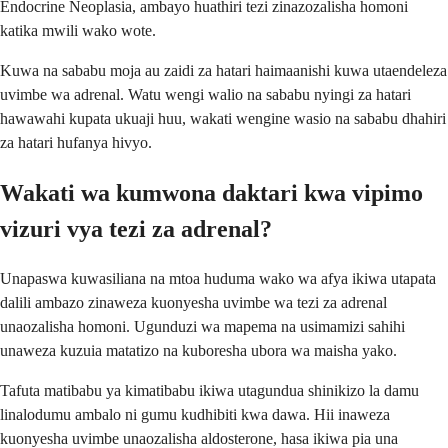
Endocrine Neoplasia, ambayo huathiri tezi zinazozalisha homoni
katika mwili wako wote.
Kuwa na sababu moja au zaidi za hatari haimaanishi kuwa utaendeleza
uvimbe wa adrenal. Watu wengi walio na sababu nyingi za hatari
hawawahi kupata ukuaji huu, wakati wengine wasio na sababu dhahiri
za hatari hufanya hivyo.
Wakati wa kumwona daktari kwa vipimo
vizuri vya tezi za adrenal?
Unapaswa kuwasiliana na mtoa huduma wako wa afya ikiwa utapata
dalili ambazo zinaweza kuonyesha uvimbe wa tezi za adrenal
unaozalisha homoni. Ugunduzi wa mapema na usimamizi sahihi
unaweza kuzuia matatizo na kuboresha ubora wa maisha yako.
Tafuta matibabu ya kimatibabu ikiwa utagundua shinikizo la damu
linalodumu ambalo ni gumu kudhibiti kwa dawa. Hii inaweza
kuonyesha uvimbe unaozalisha aldosterone, hasa ikiwa pia una