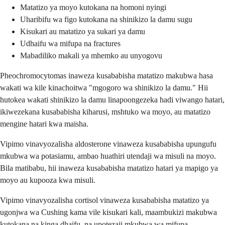
Matatizo ya moyo kutokana na homoni nyingi
Uharibifu wa figo kutokana na shinikizo la damu sugu
Kisukari au matatizo ya sukari ya damu
Udhaifu wa mifupa na fractures
Mabadiliko makali ya mhemko au unyogovu
Pheochromocytomas inaweza kusababisha matatizo makubwa hasa
wakati wa kile kinachoitwa "mgogoro wa shinikizo la damu." Hii
hutokea wakati shinikizo la damu linapoongezeka hadi viwango hatari,
ikiwezekana kusababisha kiharusi, mshtuko wa moyo, au matatizo
mengine hatari kwa maisha.
Vipimo vinavyozalisha aldosterone vinaweza kusababisha upungufu
mkubwa wa potasiamu, ambao huathiri utendaji wa misuli na moyo.
Bila matibabu, hii inaweza kusababisha matatizo hatari ya mapigo ya
moyo au kupooza kwa misuli.
Vipimo vinavyozalisha cortisol vinaweza kusababisha matatizo ya
ugonjwa wa Cushing kama vile kisukari kali, maambukizi makubwa
kutokana na kinga dhaifu, na upotezaji mkubwa wa mifupa