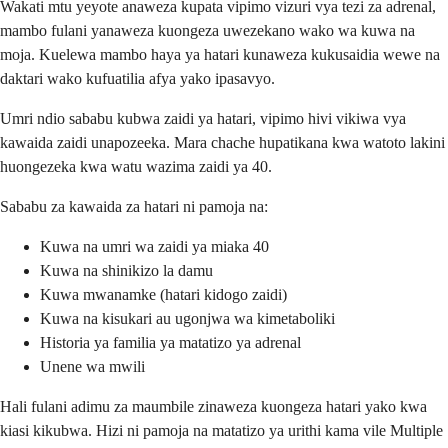
Wakati mtu yeyote anaweza kupata vipimo vizuri vya tezi za adrenal,
mambo fulani yanaweza kuongeza uwezekano wako wa kuwa na
moja. Kuelewa mambo haya ya hatari kunaweza kukusaidia wewe na
daktari wako kufuatilia afya yako ipasavyo.
Umri ndio sababu kubwa zaidi ya hatari, vipimo hivi vikiwa vya
kawaida zaidi unapozeeka. Mara chache hupatikana kwa watoto lakini
huongezeka kwa watu wazima zaidi ya 40.
Sababu za kawaida za hatari ni pamoja na:
Kuwa na umri wa zaidi ya miaka 40
Kuwa na shinikizo la damu
Kuwa mwanamke (hatari kidogo zaidi)
Kuwa na kisukari au ugonjwa wa kimetaboliki
Historia ya familia ya matatizo ya adrenal
Unene wa mwili
Hali fulani adimu za maumbile zinaweza kuongeza hatari yako kwa
kiasi kikubwa. Hizi ni pamoja na matatizo ya urithi kama vile Multiple