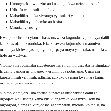
Kuongezeka kwa uzito au kupungua kwa uzito bila sababu
Udhaifu wa misuli au uchovu
Mabadiliko katika viwango vya sukari ya damu
Mabadiliko ya mhemko au hasira
Matatizo ya usingizi
Kwa pheochromocytomas hasa, unaweza kugundua vipindi vya dalili
kali zinazoja na kuondoka. Hizi zinaweza kujumuisha maumivu
makali ya kichwa, jasho jingi, mapigo ya moyo ya haraka, na hisia za
hofu au wasiwasi.
Vipimo vinavyozalisha aldosterone mara nyingi husababisha shinikizo
la damu pamoja na viwango vya chini vya potasiamu. Unaweza
kupata misuli ya misuli, udhaifu, au kukojoa mara kwa mara kama
matokeo ya usawa wa homoni hizi.
Vipimo vinavyozalisha cortisol vinaweza kusababisha dalili za
ugonjwa wa Cushing kama vile kuongezeka kwa uzito usoni na
mgongoni, alama za kunyoosha za zambarau, michubuko rahisi, na
ugumu wa kupona kutokana na majeraha madogo.