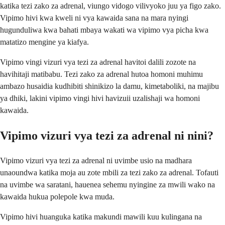
katika tezi zako za adrenal, viungo vidogo vilivyoko juu ya figo zako.
Vipimo hivi kwa kweli ni vya kawaida sana na mara nyingi
hugunduliwa kwa bahati mbaya wakati wa vipimo vya picha kwa
matatizo mengine ya kiafya.
Vipimo vingi vizuri vya tezi za adrenal havitoi dalili zozote na
havihitaji matibabu. Tezi zako za adrenal hutoa homoni muhimu
ambazo husaidia kudhibiti shinikizo la damu, kimetaboliki, na majibu
ya dhiki, lakini vipimo vingi hivi havizuii uzalishaji wa homoni
kawaida.
Vipimo vizuri vya tezi za adrenal ni nini?
Vipimo vizuri vya tezi za adrenal ni uvimbe usio na madhara
unaoundwa katika moja au zote mbili za tezi zako za adrenal. Tofauti
na uvimbe wa saratani, hauenea sehemu nyingine za mwili wako na
kawaida hukua polepole kwa muda.
Vipimo hivi huanguka katika makundi mawili kuu kulingana na