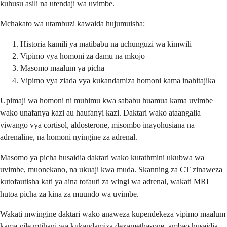
kuhusu asili na utendaji wa uvimbe.
Mchakato wa utambuzi kawaida hujumuisha:
Historia kamili ya matibabu na uchunguzi wa kimwili
Vipimo vya homoni za damu na mkojo
Masomo maalum ya picha
Vipimo vya ziada vya kukandamiza homoni kama inahitajika
Upimaji wa homoni ni muhimu kwa sababu huamua kama uvimbe
wako unafanya kazi au haufanyi kazi. Daktari wako ataangalia
viwango vya cortisol, aldosterone, misombo inayohusiana na
adrenaline, na homoni nyingine za adrenal.
Masomo ya picha husaidia daktari wako kutathmini ukubwa wa
uvimbe, muonekano, na ukuaji kwa muda. Skanning za CT zinaweza
kutofautisha kati ya aina tofauti za wingi wa adrenal, wakati MRI
hutoa picha za kina za muundo wa uvimbe.
Wakati mwingine daktari wako anaweza kupendekeza vipimo maalum
kama vile mtihani wa kukandamiza dexamethasone, ambao husaidia