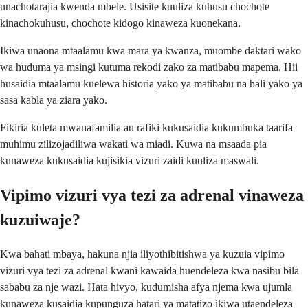
unachotarajia kwenda mbele. Usisite kuuliza kuhusu chochote
kinachokuhusu, chochote kidogo kinaweza kuonekana.
Ikiwa unaona mtaalamu kwa mara ya kwanza, muombe daktari wako
wa huduma ya msingi kutuma rekodi zako za matibabu mapema. Hii
husaidia mtaalamu kuelewa historia yako ya matibabu na hali yako ya
sasa kabla ya ziara yako.
Fikiria kuleta mwanafamilia au rafiki kukusaidia kukumbuka taarifa
muhimu zilizojadiliwa wakati wa miadi. Kuwa na msaada pia
kunaweza kukusaidia kujisikia vizuri zaidi kuuliza maswali.
Vipimo vizuri vya tezi za adrenal vinaweza
kuzuiwaje?
Kwa bahati mbaya, hakuna njia iliyothibitishwa ya kuzuia vipimo
vizuri vya tezi za adrenal kwani kawaida huendeleza kwa nasibu bila
sababu za nje wazi. Hata hivyo, kudumisha afya njema kwa ujumla
kunaweza kusaidia kupunguza hatari ya matatizo ikiwa utaendeleza