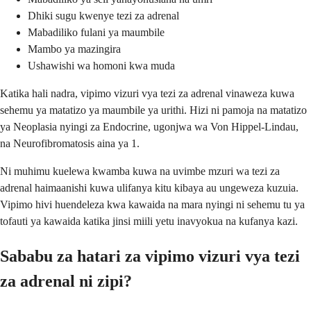
Dhiki sugu kwenye tezi za adrenal
Mabadiliko fulani ya maumbile
Mambo ya mazingira
Ushawishi wa homoni kwa muda
Katika hali nadra, vipimo vizuri vya tezi za adrenal vinaweza kuwa
sehemu ya matatizo ya maumbile ya urithi. Hizi ni pamoja na matatizo
ya Neoplasia nyingi za Endocrine, ugonjwa wa Von Hippel-Lindau,
na Neurofibromatosis aina ya 1.
Ni muhimu kuelewa kwamba kuwa na uvimbe mzuri wa tezi za
adrenal haimaanishi kuwa ulifanya kitu kibaya au ungeweza kuzuia.
Vipimo hivi huendeleza kwa kawaida na mara nyingi ni sehemu tu ya
tofauti ya kawaida katika jinsi miili yetu inavyokua na kufanya kazi.
Sababu za hatari za vipimo vizuri vya tezi
za adrenal ni zipi?