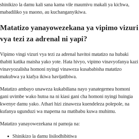
shinikizo la damu kali sana kama vile maumivu makali ya kichwa,
mabadiliko ya maono, au kuchanganyikiwa.
Matatizo yanayowezekana ya vipimo vizuri
vya tezi za adrenal ni yapi?
Vipimo vingi vizuri vya tezi za adrenal havitoi matatizo na hubaki
thabiti katika maisha yako yote. Hata hivyo, vipimo vinavyofanya kazi
vinavyozalisha homoni nyingi vinaweza kusababisha matatizo
makubwa ya kiafya ikiwa havijatibiwa.
Matatizo ambayo unaweza kukabiliana nayo yanategemea homoni
gani uvimbe wako hutoa na ni kiasi gani cha homoni nyingi huingia
kwenye damu yako. Athari hizi zinaweza kuendeleza polepole, na
kufanya ugunduzi wa mapema na matibabu kuwa muhimu.
Matatizo yanayowezekana ni pamoja na:
Shinikizo la damu lisilodhibitiwa