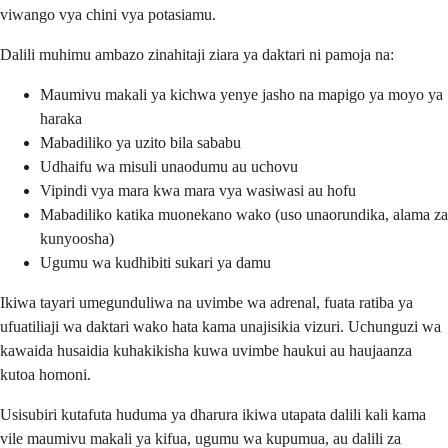
viwango vya chini vya potasiamu.
Dalili muhimu ambazo zinahitaji ziara ya daktari ni pamoja na:
Maumivu makali ya kichwa yenye jasho na mapigo ya moyo ya
haraka
Mabadiliko ya uzito bila sababu
Udhaifu wa misuli unaodumu au uchovu
Vipindi vya mara kwa mara vya wasiwasi au hofu
Mabadiliko katika muonekano wako (uso unaorundika, alama za
kunyoosha)
Ugumu wa kudhibiti sukari ya damu
Ikiwa tayari umegunduliwa na uvimbe wa adrenal, fuata ratiba ya
ufuatiliaji wa daktari wako hata kama unajisikia vizuri. Uchunguzi wa
kawaida husaidia kuhakikisha kuwa uvimbe haukui au haujaanza
kutoa homoni.
Usisubiri kutafuta huduma ya dharura ikiwa utapata dalili kali kama
vile maumivu makali ya kifua, ugumu wa kupumua, au dalili za