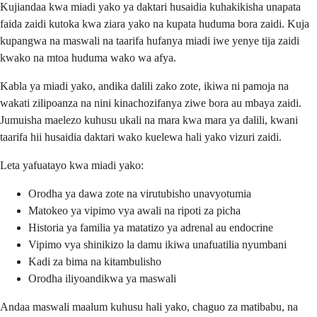
Kujiandaa kwa miadi yako ya daktari husaidia kuhakikisha unapata
faida zaidi kutoka kwa ziara yako na kupata huduma bora zaidi. Kuja
kupangwa na maswali na taarifa hufanya miadi iwe yenye tija zaidi
kwako na mtoa huduma wako wa afya.
Kabla ya miadi yako, andika dalili zako zote, ikiwa ni pamoja na
wakati zilipoanza na nini kinachozifanya ziwe bora au mbaya zaidi.
Jumuisha maelezo kuhusu ukali na mara kwa mara ya dalili, kwani
taarifa hii husaidia daktari wako kuelewa hali yako vizuri zaidi.
Leta yafuatayo kwa miadi yako:
Orodha ya dawa zote na virutubisho unavyotumia
Matokeo ya vipimo vya awali na ripoti za picha
Historia ya familia ya matatizo ya adrenal au endocrine
Vipimo vya shinikizo la damu ikiwa unafuatilia nyumbani
Kadi za bima na kitambulisho
Orodha iliyoandikwa ya maswali
Andaa maswali maalum kuhusu hali yako, chaguo za matibabu, na