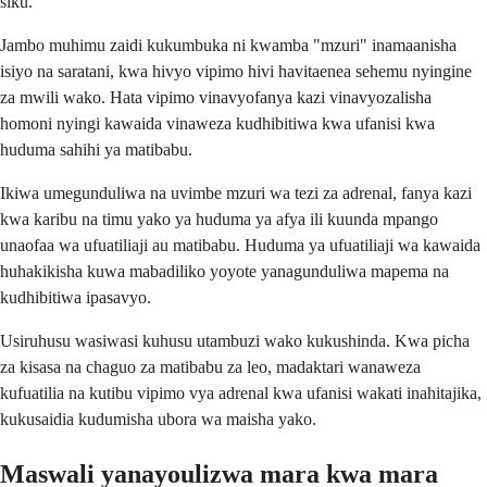
siku.
Jambo muhimu zaidi kukumbuka ni kwamba "mzuri" inamaanisha
isiyo na saratani, kwa hivyo vipimo hivi havitaenea sehemu nyingine
za mwili wako. Hata vipimo vinavyofanya kazi vinavyozalisha
homoni nyingi kawaida vinaweza kudhibitiwa kwa ufanisi kwa
huduma sahihi ya matibabu.
Ikiwa umegunduliwa na uvimbe mzuri wa tezi za adrenal, fanya kazi
kwa karibu na timu yako ya huduma ya afya ili kuunda mpango
unaofaa wa ufuatiliaji au matibabu. Huduma ya ufuatiliaji wa kawaida
huhakikisha kuwa mabadiliko yoyote yanagunduliwa mapema na
kudhibitiwa ipasavyo.
Usiruhusu wasiwasi kuhusu utambuzi wako kukushinda. Kwa picha
za kisasa na chaguo za matibabu za leo, madaktari wanaweza
kufuatilia na kutibu vipimo vya adrenal kwa ufanisi wakati inahitajika,
kukusaidia kudumisha ubora wa maisha yako.
Maswali yanayoulizwa mara kwa mara