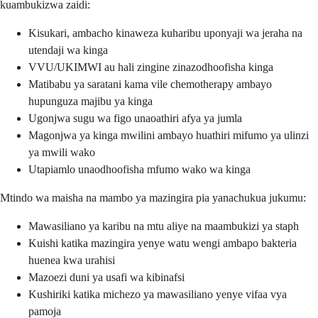
kuambukizwa zaidi:
Kisukari, ambacho kinaweza kuharibu uponyaji wa jeraha na
utendaji wa kinga
VVU/UKIMWI au hali zingine zinazodhoofisha kinga
Matibabu ya saratani kama vile chemotherapy ambayo
hupunguza majibu ya kinga
Ugonjwa sugu wa figo unaoathiri afya ya jumla
Magonjwa ya kinga mwilini ambayo huathiri mifumo ya ulinzi
ya mwili wako
Utapiamlo unaodhoofisha mfumo wako wa kinga
Mtindo wa maisha na mambo ya mazingira pia yanachukua jukumu:
Mawasiliano ya karibu na mtu aliye na maambukizi ya staph
Kuishi katika mazingira yenye watu wengi ambapo bakteria
huenea kwa urahisi
Mazoezi duni ya usafi wa kibinafsi
Kushiriki katika michezo ya mawasiliano yenye vifaa vya
pamoja