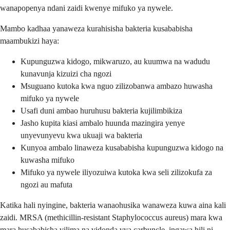
wanapopenya ndani zaidi kwenye mifuko ya nywele.
Mambo kadhaa yanaweza kurahisisha bakteria kusababisha
maambukizi haya:
Kupunguzwa kidogo, mikwaruzo, au kuumwa na wadudu
kunavunja kizuizi cha ngozi
Msuguano kutoka kwa nguo zilizobanwa ambazo huwasha
mifuko ya nywele
Usafi duni ambao huruhusu bakteria kujilimbikiza
Jasho kupita kiasi ambalo huunda mazingira yenye
unyevunyevu kwa ukuaji wa bakteria
Kunyoa ambalo linaweza kusababisha kupunguzwa kidogo na
kuwasha mifuko
Mifuko ya nywele iliyozuiwa kutoka kwa seli zilizokufa za
ngozi au mafuta
Katika hali nyingine, bakteria wanaohusika wanaweza kuwa aina kali
zaidi. MRSA (methicillin-resistant Staphylococcus aureus) mara kwa
mara husababisha vilima na vidonda vya carbuncle, ingawa hili ni