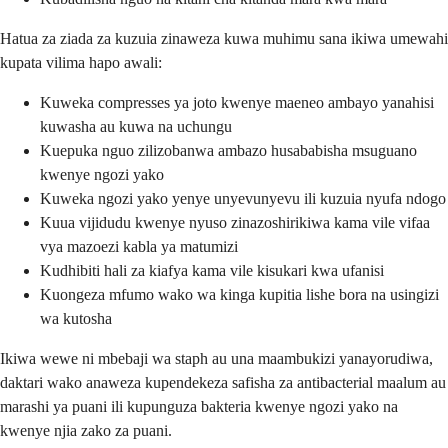
Hatua za ziada za kuzuia zinaweza kuwa muhimu sana ikiwa umewahi
kupata vilima hapo awali:
Kuweka compresses ya joto kwenye maeneo ambayo yanahisi
kuwasha au kuwa na uchungu
Kuepuka nguo zilizobanwa ambazo husababisha msuguano
kwenye ngozi yako
Kuweka ngozi yako yenye unyevunyevu ili kuzuia nyufa ndogo
Kuua vijidudu kwenye nyuso zinazoshirikiwa kama vile vifaa
vya mazoezi kabla ya matumizi
Kudhibiti hali za kiafya kama vile kisukari kwa ufanisi
Kuongeza mfumo wako wa kinga kupitia lishe bora na usingizi
wa kutosha
Ikiwa wewe ni mbebaji wa staph au una maambukizi yanayorudiwa,
daktari wako anaweza kupendekeza safisha za antibacterial maalum au
marashi ya puani ili kupunguza bakteria kwenye ngozi yako na
kwenye njia zako za puani.