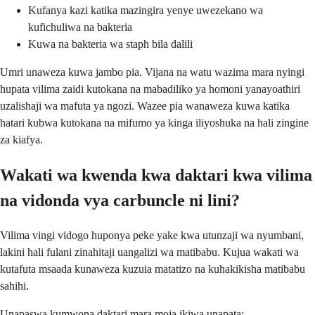
Kufanya kazi katika mazingira yenye uwezekano wa
kufichuliwa na bakteria
Kuwa na bakteria wa staph bila dalili
Umri unaweza kuwa jambo pia. Vijana na watu wazima mara nyingi
hupata vilima zaidi kutokana na mabadiliko ya homoni yanayoathiri
uzalishaji wa mafuta ya ngozi. Wazee pia wanaweza kuwa katika
hatari kubwa kutokana na mifumo ya kinga iliyoshuka na hali zingine
za kiafya.
Wakati wa kwenda kwa daktari kwa vilima
na vidonda vya carbuncle ni lini?
Vilima vingi vidogo huponya peke yake kwa utunzaji wa nyumbani,
lakini hali fulani zinahitaji uangalizi wa matibabu. Kujua wakati wa
kutafuta msaada kunaweza kuzuia matatizo na kuhakikisha matibabu
sahihi.
Unapaswa kumwona daktari mara moja ikiwa unapata: