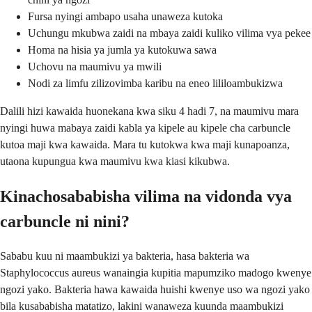
Fursa nyingi ambapo usaha unaweza kutoka
Uchungu mkubwa zaidi na mbaya zaidi kuliko vilima vya pekee
Homa na hisia ya jumla ya kutokuwa sawa
Uchovu na maumivu ya mwili
Nodi za limfu zilizovimba karibu na eneo lililoambukizwa
Dalili hizi kawaida huonekana kwa siku 4 hadi 7, na maumivu mara
nyingi huwa mabaya zaidi kabla ya kipele au kipele cha carbuncle
kutoa maji kwa kawaida. Mara tu kutokwa kwa maji kunapoanza,
utaona kupungua kwa maumivu kwa kiasi kikubwa.
Kinachosababisha vilima na vidonda vya
carbuncle ni nini?
Sababu kuu ni maambukizi ya bakteria, hasa bakteria wa
Staphylococcus aureus wanaingia kupitia mapumziko madogo kwenye
ngozi yako. Bakteria hawa kawaida huishi kwenye uso wa ngozi yako
bila kusababisha matatizo, lakini wanaweza kuunda maambukizi