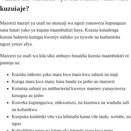
kuzuiaje?
Mazoezi mazuri ya usafi na utunzaji wa ngozi yanaweza kupunguza
sana hatari yako ya kupata maambukizi haya. Kuzuia kunalenga
kuzuia bakteria kuingia kwenye mifuko ya nywele na kudumisha
ngozi yenye afya.
Mazoezi ya usafi wa kila siku ambayo husaidia kuzuia maambukizi ni
pamoja na:
Kuosha mikono yako mara kwa mara kwa sabuni na maji
Kuoga mara kwa mara, hasa baada ya jasho au mazoezi
Kutumia sabuni ya antibacterial kwenye maeneo yanayoweza
kusugua au jasho
Kuweka kupunguzwa, mikwaruzo, na kuumwa na wadudu safi
na kufunikwa
Kuepuka kushiriki vitu vya kibinafsi kama vile taulo, wembe, au
nguo
Kubadilisha nguo na kitani cha kitanda mara kwa mara