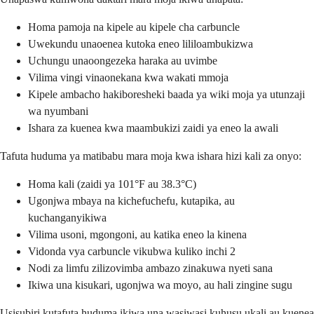
Homa pamoja na kipele au kipele cha carbuncle
Uwekundu unaoenea kutoka eneo lililoambukizwa
Uchungu unaoongezeka haraka au uvimbe
Vilima vingi vinaonekana kwa wakati mmoja
Kipele ambacho hakiboresheki baada ya wiki moja ya utunzaji
wa nyumbani
Ishara za kuenea kwa maambukizi zaidi ya eneo la awali
Tafuta huduma ya matibabu mara moja kwa ishara hizi kali za onyo:
Homa kali (zaidi ya 101°F au 38.3°C)
Ugonjwa mbaya na kichefuchefu, kutapika, au
kuchanganyikiwa
Vilima usoni, mgongoni, au katika eneo la kinena
Vidonda vya carbuncle vikubwa kuliko inchi 2
Nodi za limfu zilizovimba ambazo zinakuwa nyeti sana
Ikiwa una kisukari, ugonjwa wa moyo, au hali zingine sugu
Usisubiri kutafuta huduma ikiwa una wasiwasi kuhusu ukali au kuenea