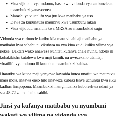
Viua vijidudu vya mdomo, hasa kwa vidonda vya carbuncle au
maambukizi yanayoenea
Marashi ya viuatilifu vya juu kwa matibabu ya uso
Dawa za kupunguza maumivu kwa usumbufu mkali
Viua vijidudu maalum kwa MRSA au maambukizi sugu
Vidonda vya carbuncle karibu kila mara vinahitaji matibabu ya
matibabu kwa sababu ni vikubwa na vya kina zaidi kuliko vilima vya
pekee. Daktari wako anaweza kuhitaji kufanya chale nyingi ndogo ili
kuhakikisha kutolewa kwa maji kamili, na uwezekano utahitaji
viuatilifu vya mdomo ili kuondoa maambukizi kabisa.
Utaratibu wa kutoa maji yenyewe kawaida hutoa unafuu wa maumivu
mara moja, ingawa eneo hilo linaweza kubaki lenye uchungu kwa siku
kadhaa linapopona. Maambukizi mengi huanza kuboreshwa ndani ya
saa 48-72 za matibabu sahihi.
Jinsi ya kufanya matibabu ya nyumbani
wakati wa vilima na vidonda vya