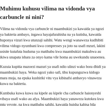
Muhimu kuhusu vilima na vidonda vya
carbuncle ni nini?
Vilima na vidonda vya carbuncle ni maambukizi ya kawaida ya ngozi
ya bakteria ambayo, ingawa hayajafurahisha na ya kutisha, kawaida
huponya vizuri kwa utunzaji sahihi. Watu wengi wanaweza kudhibiti
vilima vidogo nyumbani kwa compresses ya joto na usafi mzuri, lakini
usisite kutafuta huduma ya matibabu kwa maambukizi makubwa au
ikiwa unapata ishara za onyo kama vile homa au uwekundu unaoenea.
Kuzuia kupitia mazoezi mazuri ya usafi ndio ulinzi wako bora dhidi ya
maambukizi haya. Weka ngozi yako safi, tibu kupunguzwa kidogo
mara moja, na epuka kushiriki vitu vya kibinafsi ambavyo vinaweza
kuwa na bakteria.
Kumbuka kuwa kuwa na kipele au kipele cha carbuncle haionyeshi
vibaya usafi wako au afya. Maambukizi haya yanaweza kutokea kwa
mtu yeyote, na kwa matibabu sahihi, kawaida huisha kabisa bila