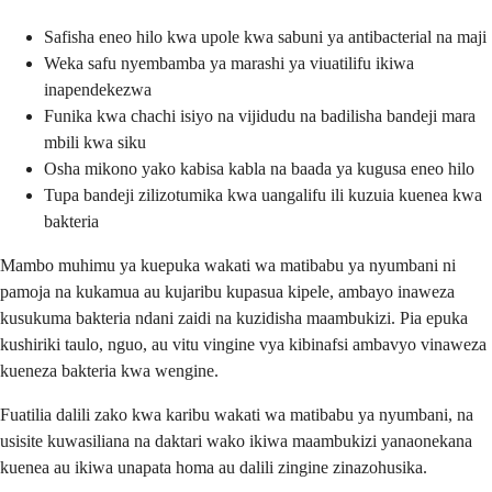
Safisha eneo hilo kwa upole kwa sabuni ya antibacterial na maji
Weka safu nyembamba ya marashi ya viuatilifu ikiwa
inapendekezwa
Funika kwa chachi isiyo na vijidudu na badilisha bandeji mara
mbili kwa siku
Osha mikono yako kabisa kabla na baada ya kugusa eneo hilo
Tupa bandeji zilizotumika kwa uangalifu ili kuzuia kuenea kwa
bakteria
Mambo muhimu ya kuepuka wakati wa matibabu ya nyumbani ni
pamoja na kukamua au kujaribu kupasua kipele, ambayo inaweza
kusukuma bakteria ndani zaidi na kuzidisha maambukizi. Pia epuka
kushiriki taulo, nguo, au vitu vingine vya kibinafsi ambavyo vinaweza
kueneza bakteria kwa wengine.
Fuatilia dalili zako kwa karibu wakati wa matibabu ya nyumbani, na
usisite kuwasiliana na daktari wako ikiwa maambukizi yanaonekana
kuenea au ikiwa unapata homa au dalili zingine zinazohusika.