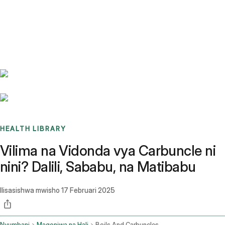
Benchmarks
Stories
FAQ
Sign up / Log in
HEALTH LIBRARY
Vilima na Vidonda vya Carbuncle ni
nini? Dalili, Sababu, na Matibabu
Ilisasishwa mwisho
17 Februari 2025
Nyumbani
Magonjwa na Hali
Boils And Carbuncles