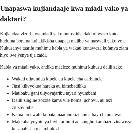
Unapaswa kujiandaaje kwa miadi yako ya
daktari?
Kujiandaa vizuri kwa miadi yako humsaidia daktari wako kutoa
huduma bora na kuhakikisha unapata majibu ya maswali yako yote.
Kukusanya taarifa muhimu kabla ya wakati kunaweza kufanya ziara
hiyo iwe yenye tija zaidi.
Kabla ya miadi yako, andika maelezo muhimu kuhusu dalili zako:
Wakati uligundua kipele au kipele cha carbuncle
Jinsi kilivyokua haraka au kimebadilika
Matibabu gani uliyoyajaribu tayari nyumbani
Dalili zingine zozote kama vile homa, uchovu, au tezi
zilizovimba
Kama umewahi kupata maambukizi kama hayo hapo awali
Majeraha yoyote ya hivi karibuni au shughuli ambazo zinaweza
kusababisha maambukizi