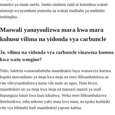
matatizo ya muda mrefu. Jambo muhimu zaidi ni kutambua wakati
utunzaji wa nyumbani unatosha na wakati matibabu ya matibabu
inahitajika.
Maswali yanayoulizwa mara kwa mara
kuhusu vilima na vidonda vya carbuncle
Je, vilima na vidonda vya carbuncle vinaweza kuenea
kwa watu wengine?
Ndio, bakteria wanaosababisha maambukizi haya wanaweza kuenea
kupitia mawasiliano ya moja kwa moja na eneo lililoambukizwa au
vitu vilivyoambukizwa kama vile taulo au nguo. Hata hivyo,
maambukizi sio ya moja kwa moja na mazoezi mazuri ya usafi
hupunguza hatari kwa kiasi kikubwa. Weka eneo lililoambukizwa
limefunikwa, osha mikono yako mara kwa mara, na epuka kushiriki
vitu vya kibinafsi hadi maambukizi yapone kabisa.