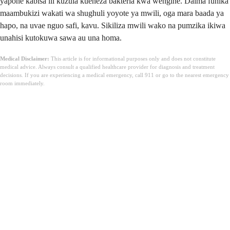
yapone kabisa ili kuzuia kueneza bakteria kwa wengine. Daima funika
maambukizi wakati wa shughuli yoyote ya mwili, oga mara baada ya
hapo, na uvae nguo safi, kavu. Sikiliza mwili wako na pumzika ikiwa
unahisi kutokuwa sawa au una homa.
Medical Disclaimer:
This article is for informational purposes only and does not constitute
medical advice. Always consult a qualified healthcare provider for diagnosis and treatment
decisions. If you are experiencing a medical emergency, call 911 or go to the nearest emergency
room immediately.