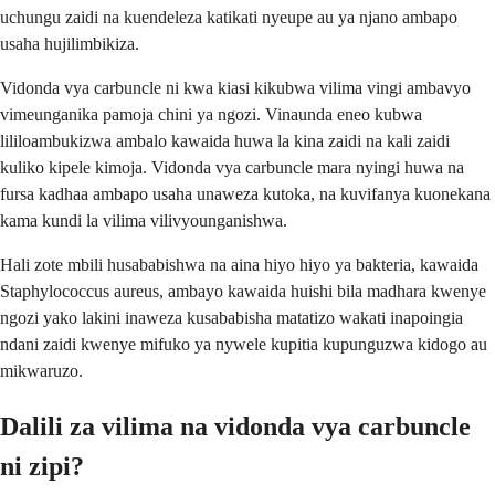
uchungu zaidi na kuendeleza katikati nyeupe au ya njano ambapo
usaha hujilimbikiza.
Vidonda vya carbuncle ni kwa kiasi kikubwa vilima vingi ambavyo
vimeunganika pamoja chini ya ngozi. Vinaunda eneo kubwa
lililoambukizwa ambalo kawaida huwa la kina zaidi na kali zaidi
kuliko kipele kimoja. Vidonda vya carbuncle mara nyingi huwa na
fursa kadhaa ambapo usaha unaweza kutoka, na kuvifanya kuonekana
kama kundi la vilima vilivyounganishwa.
Hali zote mbili husababishwa na aina hiyo hiyo ya bakteria, kawaida
Staphylococcus aureus, ambayo kawaida huishi bila madhara kwenye
ngozi yako lakini inaweza kusababisha matatizo wakati inapoingia
ndani zaidi kwenye mifuko ya nywele kupitia kupunguzwa kidogo au
mikwaruzo.
Dalili za vilima na vidonda vya carbuncle
ni zipi?