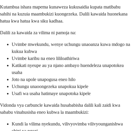
Kutambua ishara mapema kunaweza kukusaidia kupata matibabu
sahihi na kuzuia maambukizi kuongezeka. Dalili kawaida huonekana
hatua kwa hatua kwa siku kadhaa.
Dalili za kawaida za vilima ni pamoja na:
Uvimbe mwekundu, wenye uchungu unaoanza kuwa mdogo na
kukua kubwa
Uvimbe karibu na eneo lililoathiriwa
Katikati nyeupe au ya njano ambayo huendeleza unapotokea
usaha
Joto na upole unapogusa eneo hilo
Uchungu unaoongezeka unapokua kipele
Usafi wa usaha hatimaye unapotoka kipele
Vidonda vya carbuncle kawaida husababisha dalili kali zaidi kwa
sababu vinahusisha eneo kubwa la maambukizi:
Kundi la vilima nyekundu, vilivyovimba vilivyounganishwa
chini ya ngozi