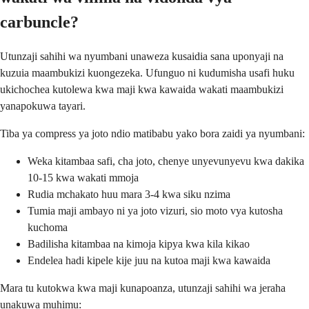
carbuncle?
Utunzaji sahihi wa nyumbani unaweza kusaidia sana uponyaji na
kuzuia maambukizi kuongezeka. Ufunguo ni kudumisha usafi huku
ukichochea kutolewa kwa maji kwa kawaida wakati maambukizi
yanapokuwa tayari.
Tiba ya compress ya joto ndio matibabu yako bora zaidi ya nyumbani:
Weka kitambaa safi, cha joto, chenye unyevunyevu kwa dakika
10-15 kwa wakati mmoja
Rudia mchakato huu mara 3-4 kwa siku nzima
Tumia maji ambayo ni ya joto vizuri, sio moto vya kutosha
kuchoma
Badilisha kitambaa na kimoja kipya kwa kila kikao
Endelea hadi kipele kije juu na kutoa maji kwa kawaida
Mara tu kutokwa kwa maji kunapoanza, utunzaji sahihi wa jeraha
unakuwa muhimu: