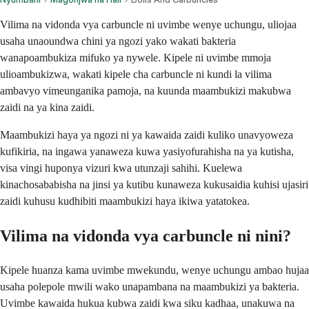
Vilima na vidonda vya carbuncle ni uvimbe wenye uchungu, uliojaa
usaha unaoundwa chini ya ngozi yako wakati bakteria
wanapoambukiza mifuko ya nywele. Kipele ni uvimbe mmoja
ulioambukizwa, wakati kipele cha carbuncle ni kundi la vilima
ambavyo vimeunganika pamoja, na kuunda maambukizi makubwa
zaidi na ya kina zaidi.
Maambukizi haya ya ngozi ni ya kawaida zaidi kuliko unavyoweza
kufikiria, na ingawa yanaweza kuwa yasiyofurahisha na ya kutisha,
visa vingi huponya vizuri kwa utunzaji sahihi. Kuelewa
kinachosababisha na jinsi ya kutibu kunaweza kukusaidia kuhisi ujasiri
zaidi kuhusu kudhibiti maambukizi haya ikiwa yatatokea.
Vilima na vidonda vya carbuncle ni nini?
Kipele huanza kama uvimbe mwekundu, wenye uchungu ambao hujaa
usaha polepole mwili wako unapambana na maambukizi ya bakteria.
Uvimbe kawaida hukua kubwa zaidi kwa siku kadhaa, unakuwa na