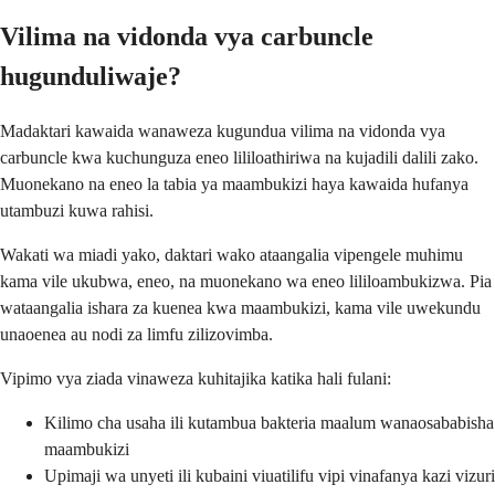
Vilima na vidonda vya carbuncle
hugunduliwaje?
Madaktari kawaida wanaweza kugundua vilima na vidonda vya
carbuncle kwa kuchunguza eneo lililoathiriwa na kujadili dalili zako.
Muonekano na eneo la tabia ya maambukizi haya kawaida hufanya
utambuzi kuwa rahisi.
Wakati wa miadi yako, daktari wako ataangalia vipengele muhimu
kama vile ukubwa, eneo, na muonekano wa eneo lililoambukizwa. Pia
wataangalia ishara za kuenea kwa maambukizi, kama vile uwekundu
unaoenea au nodi za limfu zilizovimba.
Vipimo vya ziada vinaweza kuhitajika katika hali fulani:
Kilimo cha usaha ili kutambua bakteria maalum wanaosababisha
maambukizi
Upimaji wa unyeti ili kubaini viuatilifu vipi vinafanya kazi vizuri