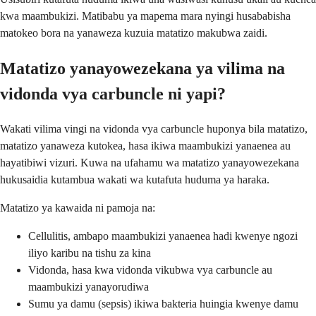
kwa maambukizi. Matibabu ya mapema mara nyingi husababisha
matokeo bora na yanaweza kuzuia matatizo makubwa zaidi.
Matatizo yanayowezekana ya vilima na
vidonda vya carbuncle ni yapi?
Wakati vilima vingi na vidonda vya carbuncle huponya bila matatizo,
matatizo yanaweza kutokea, hasa ikiwa maambukizi yanaenea au
hayatibiwi vizuri. Kuwa na ufahamu wa matatizo yanayowezekana
hukusaidia kutambua wakati wa kutafuta huduma ya haraka.
Matatizo ya kawaida ni pamoja na:
Cellulitis, ambapo maambukizi yanaenea hadi kwenye ngozi
iliyo karibu na tishu za kina
Vidonda, hasa kwa vidonda vikubwa vya carbuncle au
maambukizi yanayorudiwa
Sumu ya damu (sepsis) ikiwa bakteria huingia kwenye damu