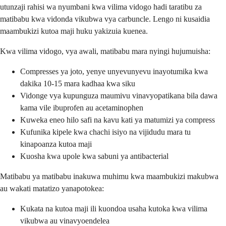
utunzaji rahisi wa nyumbani kwa vilima vidogo hadi taratibu za
matibabu kwa vidonda vikubwa vya carbuncle. Lengo ni kusaidia
maambukizi kutoa maji huku yakizuia kuenea.
Kwa vilima vidogo, vya awali, matibabu mara nyingi hujumuisha:
Compresses ya joto, yenye unyevunyevu inayotumika kwa
dakika 10-15 mara kadhaa kwa siku
Vidonge vya kupunguza maumivu vinavyopatikana bila dawa
kama vile ibuprofen au acetaminophen
Kuweka eneo hilo safi na kavu kati ya matumizi ya compress
Kufunika kipele kwa chachi isiyo na vijidudu mara tu
kinapoanza kutoa maji
Kuosha kwa upole kwa sabuni ya antibacterial
Matibabu ya matibabu inakuwa muhimu kwa maambukizi makubwa
au wakati matatizo yanapotokea:
Kukata na kutoa maji ili kuondoa usaha kutoka kwa vilima
vikubwa au vinavyoendelea