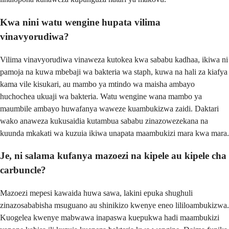
Kwa nini watu wengine hupata vilima
vinavyorudiwa?
Vilima vinavyorudiwa vinaweza kutokea kwa sababu kadhaa, ikiwa ni
pamoja na kuwa mbebaji wa bakteria wa staph, kuwa na hali za kiafya
kama vile kisukari, au mambo ya mtindo wa maisha ambayo
huchochea ukuaji wa bakteria. Watu wengine wana mambo ya
maumbile ambayo huwafanya waweze kuambukizwa zaidi. Daktari
wako anaweza kukusaidia kutambua sababu zinazowezekana na
kuunda mkakati wa kuzuia ikiwa unapata maambukizi mara kwa mara.
Je, ni salama kufanya mazoezi na kipele au kipele cha
carbuncle?
Mazoezi mepesi kawaida huwa sawa, lakini epuka shughuli
zinazosababisha msuguano au shinikizo kwenye eneo lililoambukizwa.
Kuogelea kwenye mabwawa inapaswa kuepukwa hadi maambukizi