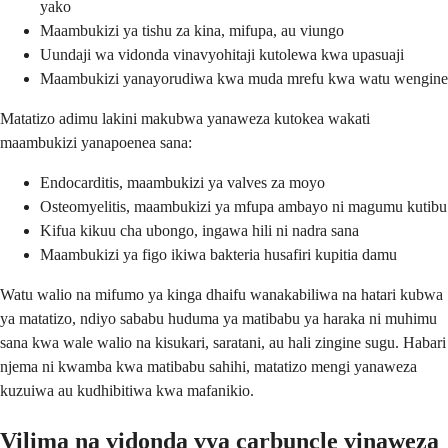
yako
Maambukizi ya tishu za kina, mifupa, au viungo
Uundaji wa vidonda vinavyohitaji kutolewa kwa upasuaji
Maambukizi yanayorudiwa kwa muda mrefu kwa watu wengine
Matatizo adimu lakini makubwa yanaweza kutokea wakati
maambukizi yanapoenea sana:
Endocarditis, maambukizi ya valves za moyo
Osteomyelitis, maambukizi ya mfupa ambayo ni magumu kutibu
Kifua kikuu cha ubongo, ingawa hili ni nadra sana
Maambukizi ya figo ikiwa bakteria husafiri kupitia damu
Watu walio na mifumo ya kinga dhaifu wanakabiliwa na hatari kubwa
ya matatizo, ndiyo sababu huduma ya matibabu ya haraka ni muhimu
sana kwa wale walio na kisukari, saratani, au hali zingine sugu. Habari
njema ni kwamba kwa matibabu sahihi, matatizo mengi yanaweza
kuzuiwa au kudhibitiwa kwa mafanikio.
Vilima na vidonda vya carbuncle vinaweza