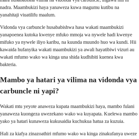
nadra. Maambukizi haya yanaweza kuwa magumu kutibu na
yanahitaji viuatilifu maalum.
Vidonda vya carbuncle husababishwa hasa wakati maambukizi
yanapoenea kutoka kwenye mfuko mmoja wa nywele hadi kwenye
mifuko ya nywele iliyo karibu, na kuunda muundo huo wa kundi. Hii
kawaida hufanyika wakati maambukizi ya awali hayatibiwi vizuri au
wakati mfumo wako wa kinga una shida kudhibiti kuenea kwa
bakteria.
Mambo ya hatari ya vilima na vidonda vya
carbuncle ni yapi?
Wakati mtu yeyote anaweza kupata maambukizi haya, mambo fulani
yanaweza kuongeza uwezekano wako wa kuyapata. Kuelewa mambo
yako ya hatari kunaweza kukusaidia kuchukua hatua za kuzuia.
Hali za kiafya zinazoathiri mfumo wako wa kinga zinakufanya uweze