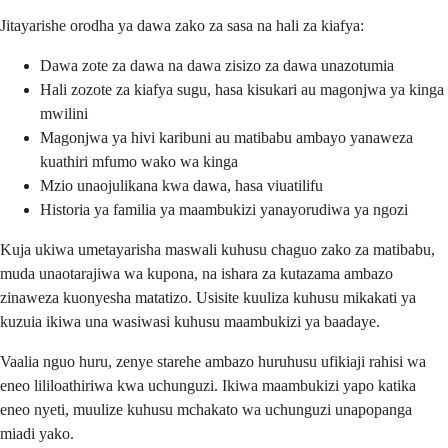
Jitayarishe orodha ya dawa zako za sasa na hali za kiafya:
Dawa zote za dawa na dawa zisizo za dawa unazotumia
Hali zozote za kiafya sugu, hasa kisukari au magonjwa ya kinga
mwilini
Magonjwa ya hivi karibuni au matibabu ambayo yanaweza
kuathiri mfumo wako wa kinga
Mzio unaojulikana kwa dawa, hasa viuatilifu
Historia ya familia ya maambukizi yanayorudiwa ya ngozi
Kuja ukiwa umetayarisha maswali kuhusu chaguo zako za matibabu,
muda unaotarajiwa wa kupona, na ishara za kutazama ambazo
zinaweza kuonyesha matatizo. Usisite kuuliza kuhusu mikakati ya
kuzuia ikiwa una wasiwasi kuhusu maambukizi ya baadaye.
Vaalia nguo huru, zenye starehe ambazo huruhusu ufikiaji rahisi wa
eneo lililoathiriwa kwa uchunguzi. Ikiwa maambukizi yapo katika
eneo nyeti, muulize kuhusu mchakato wa uchunguzi unapopanga
miadi yako.