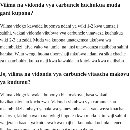
Vilima na vidonda vya carbuncle huchukua muda
gani kupona?
Vilima vidogo kawaida huponya ndani ya wiki 1-2 kwa utunzaji
sahihi, wakati vidonda vikubwa vya carbuncle vinaweza kuchukua
wiki 2-3 au zaidi. Muda wa kupona unategemea ukubwa wa
maambukizi, afya yako ya jumla, na jinsi unavyoanza matibabu sahihi
haraka. Watu wengi huona uboreshaji mkubwa ndani ya siku chache
za maambukizi kutoa maji kwa kawaida au kutolewa kwa matibabu.
Je, vilima na vidonda vya carbuncle vitaacha makovu
ya kudumu?
Vilima vidogo kawaida huponya bila makovu, hasa wakati
havikamatwi au kuchezwa. Vidonda vikubwa vya carbuncle au
maambukizi ambayo yanakuwa yamevimba sana yanaweza kuacha
makovu, lakini haya mara nyingi hupotea kwa muda. Utunzaji sahihi
wa jeraha baada ya kutolewa kwa maji na kuepuka kuchukua eneo
linalopona kunaweza kupunguza hatari ya makovu.