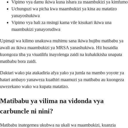
Vipimo vya damu ikiwa kuna ishara za maambukizi ya kimfumo
Uchunguzi wa picha kwa maambukizi ya kina au matatizo
yanayoshukiwa
Vipimo vya hali za msingi kama vile kisukari ikiwa una
maambukizi yanayorudiwa
Upimaji wa kilimo unakuwa muhimu sana ikiwa hujibu matibabu ya
awali au ikiwa maambukizi ya MRSA yanashukiwa. Hii husaidia
kuongoza tiba ya viuatilifu inayolenga zaidi na kuhakikisha unapata
matibabu bora zaidi.
Daktari wako pia atakadiria afya yako ya jumla na mambo yoyote ya
hatari ambayo yanaweza kuathiri maamuzi ya matibabu au kuongeza
uwezekano wako wa kupata matatizo.
Matibabu ya vilima na vidonda vya
carbuncle ni nini?
Matibabu inategemea ukubwa na ukali wa maambukizi, kuanzia