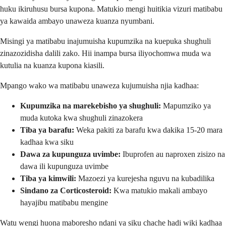
huku ikiruhusu bursa kupona. Matukio mengi huitikia vizuri matibabu
ya kawaida ambayo unaweza kuanza nyumbani.
Misingi ya matibabu inajumuisha kupumzika na kuepuka shughuli
zinazozidisha dalili zako. Hii inampa bursa iliyochomwa muda wa
kutulia na kuanza kupona kiasili.
Mpango wako wa matibabu unaweza kujumuisha njia kadhaa:
Kupumzika na marekebisho ya shughuli:
Mapumziko ya
muda kutoka kwa shughuli zinazokera
Tiba ya barafu:
Weka pakiti za barafu kwa dakika 15-20 mara
kadhaa kwa siku
Dawa za kupunguza uvimbe:
Ibuprofen au naproxen zisizo na
dawa ili kupunguza uvimbe
Tiba ya kimwili:
Mazoezi ya kurejesha nguvu na kubadilika
Sindano za Corticosteroid:
Kwa matukio makali ambayo
hayajibu matibabu mengine
Watu wengi huona maboresho ndani ya siku chache hadi wiki kadhaa