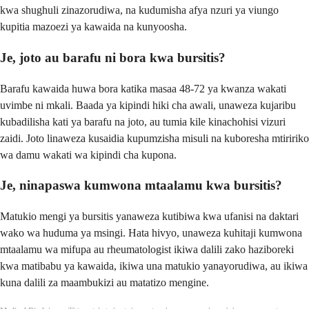
kwa shughuli zinazorudiwa, na kudumisha afya nzuri ya viungo
kupitia mazoezi ya kawaida na kunyoosha.
Je, joto au barafu ni bora kwa bursitis?
Barafu kawaida huwa bora katika masaa 48-72 ya kwanza wakati
uvimbe ni mkali. Baada ya kipindi hiki cha awali, unaweza kujaribu
kubadilisha kati ya barafu na joto, au tumia kile kinachohisi vizuri
zaidi. Joto linaweza kusaidia kupumzisha misuli na kuboresha mtiririko
wa damu wakati wa kipindi cha kupona.
Je, ninapaswa kumwona mtaalamu kwa bursitis?
Matukio mengi ya bursitis yanaweza kutibiwa kwa ufanisi na daktari
wako wa huduma ya msingi. Hata hivyo, unaweza kuhitaji kumwona
mtaalamu wa mifupa au rheumatologist ikiwa dalili zako haziboreki
kwa matibabu ya kawaida, ikiwa una matukio yanayorudiwa, au ikiwa
kuna dalili za maambukizi au matatizo mengine.