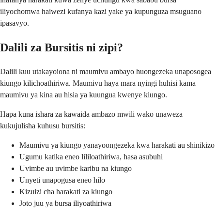
iliyochomwa haiwezi kufanya kazi yake ya kupunguza msuguano
ipasavyo.
Dalili za Bursitis ni zipi?
Dalili kuu utakayoiona ni maumivu ambayo huongezeka unaposogea
kiungo kilichoathiriwa. Maumivu haya mara nyingi huhisi kama
maumivu ya kina au hisia ya kuungua kwenye kiungo.
Hapa kuna ishara za kawaida ambazo mwili wako unaweza
kukujulisha kuhusu bursitis:
Maumivu ya kiungo yanayoongezeka kwa harakati au shinikizo
Ugumu katika eneo lililoathiriwa, hasa asubuhi
Uvimbe au uvimbe karibu na kiungo
Unyeti unapogusa eneo hilo
Kizuizi cha harakati za kiungo
Joto juu ya bursa iliyoathiriwa