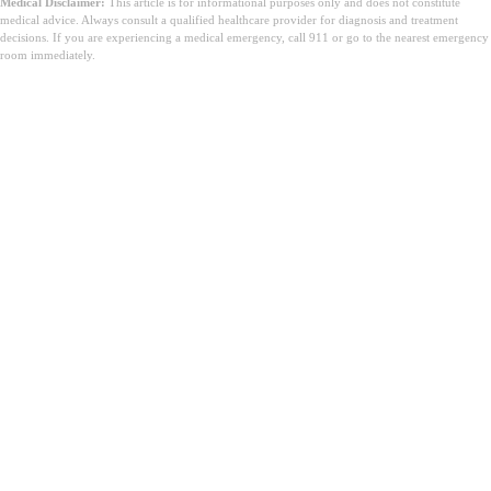
Medical Disclaimer:
This article is for informational purposes only and does not constitute
medical advice. Always consult a qualified healthcare provider for diagnosis and treatment
decisions. If you are experiencing a medical emergency, call 911 or go to the nearest emergency
room immediately.