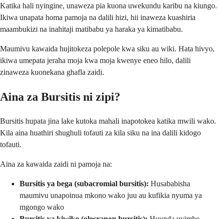
Katika hali nyingine, unaweza pia kuona uwekundu karibu na kiungo.
Ikiwa unapata homa pamoja na dalili hizi, hii inaweza kuashiria
maambukizi na inahitaji matibabu ya haraka ya kimatibabu.
Maumivu kawaida hujitokeza polepole kwa siku au wiki. Hata hivyo,
ikiwa umepata jeraha moja kwa moja kwenye eneo hilo, dalili
zinaweza kuonekana ghafla zaidi.
Aina za Bursitis ni zipi?
Bursitis hupata jina lake kutoka mahali inapotokea katika mwili wako.
Kila aina huathiri shughuli tofauti za kila siku na ina dalili kidogo
tofauti.
Aina za kawaida zaidi ni pamoja na:
Bursitis ya bega (subacromial bursitis):
Husababisha
maumivu unapoinua mkono wako juu au kufikia nyuma ya
mgongo wako
Bursitis ya kiwiko (olecranon bursitis):
Huunda uvimbe