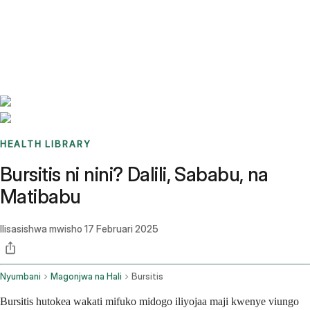
Benchmarks
Stories
FAQ
Sign up / Log in
HEALTH LIBRARY
Bursitis ni nini? Dalili, Sababu, na
Matibabu
Ilisasishwa mwisho
17 Februari 2025
Nyumbani
Magonjwa na Hali
Bursitis
Bursitis hutokea wakati mifuko midogo iliyojaa maji kwenye viungo