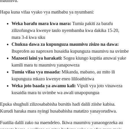
maumivu.
Hapa kuna vifaa vyako vya matibabu ya nyumbani:
Weka barafu mara kwa mara:
Tumia pakiti za barafu
zilizofungwa kwenye taulo nyembamba kwa dakika 15-20,
mara 3-4 kwa siku
Chukua dawa za kupunguza maumivu zisizo na dawa:
Ibuprofen au naproxen husaidia kupunguza maumivu na uvimbe
Mazoezi laini ya harakati:
Sogea kiungo kupitia anuwai yake
kamili mara tu maumivu yanapoweza
Tumia vifaa vya msaada:
Mikanda, mabano, au mito ili
kupunguza mkazo kwenye eneo lililoathiriwa
Weka joto baada ya awamu kali:
Vipuli vya joto vinaweza
kusaidia mara tu uvimbe wa awali unapopungua
Epuka shughuli zilizosababisha bursitis hadi dalili ziishe kabisa.
Kurudi haraka mara nyingi husababisha matatizo yanayorudiwa.
Fuatilia dalili zako na maendeleo. Ikiwa maumivu yanaongezeka au