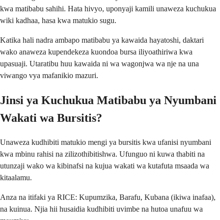
kwa matibabu sahihi. Hata hivyo, uponyaji kamili unaweza kuchukua
wiki kadhaa, hasa kwa matukio sugu.
Katika hali nadra ambapo matibabu ya kawaida hayatoshi, daktari
wako anaweza kupendekeza kuondoa bursa iliyoathiriwa kwa
upasuaji. Utaratibu huu kawaida ni wa wagonjwa wa nje na una
viwango vya mafanikio mazuri.
Jinsi ya Kuchukua Matibabu ya Nyumbani
Wakati wa Bursitis?
Unaweza kudhibiti matukio mengi ya bursitis kwa ufanisi nyumbani
kwa mbinu rahisi na zilizothibitishwa. Ufunguo ni kuwa thabiti na
utunzaji wako wa kibinafsi na kujua wakati wa kutafuta msaada wa
kitaalamu.
Anza na itifaki ya RICE: Kupumzika, Barafu, Kubana (ikiwa inafaa),
na kuinua. Njia hii husaidia kudhibiti uvimbe na hutoa unafuu wa