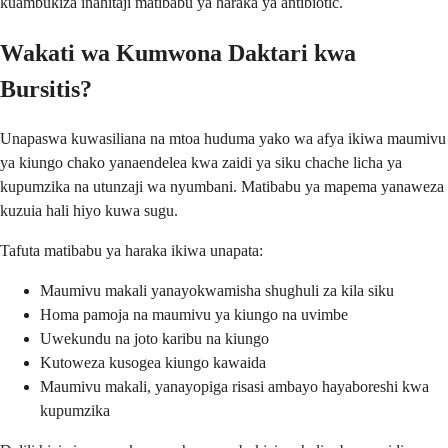
kuambukiza inahitaji matibabu ya haraka ya antibiotic.
Wakati wa Kumwona Daktari kwa
Bursitis?
Unapaswa kuwasiliana na mtoa huduma yako wa afya ikiwa maumivu
ya kiungo chako yanaendelea kwa zaidi ya siku chache licha ya
kupumzika na utunzaji wa nyumbani. Matibabu ya mapema yanaweza
kuzuia hali hiyo kuwa sugu.
Tafuta matibabu ya haraka ikiwa unapata:
Maumivu makali yanayokwamisha shughuli za kila siku
Homa pamoja na maumivu ya kiungo na uvimbe
Uwekundu na joto karibu na kiungo
Kutoweza kusogea kiungo kawaida
Maumivu makali, yanayopiga risasi ambayo hayaboreshi kwa
kupumzika