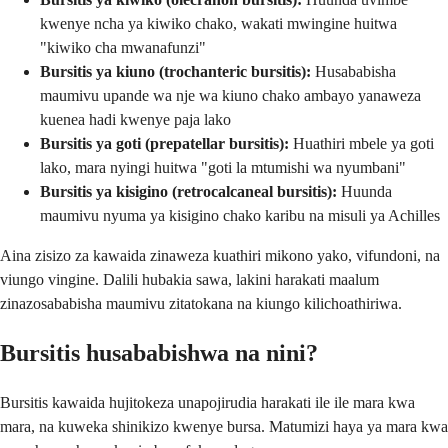
kwenye ncha ya kiwiko chako, wakati mwingine huitwa
"kiwiko cha mwanafunzi"
Bursitis ya kiuno (trochanteric bursitis):
Husababisha
maumivu upande wa nje wa kiuno chako ambayo yanaweza
kuenea hadi kwenye paja lako
Bursitis ya goti (prepatellar bursitis):
Huathiri mbele ya goti
lako, mara nyingi huitwa "goti la mtumishi wa nyumbani"
Bursitis ya kisigino (retrocalcaneal bursitis):
Huunda
maumivu nyuma ya kisigino chako karibu na misuli ya Achilles
Aina zisizo za kawaida zinaweza kuathiri mikono yako, vifundoni, na
viungo vingine. Dalili hubakia sawa, lakini harakati maalum
zinazosababisha maumivu zitatokana na kiungo kilichoathiriwa.
Bursitis husababishwa na nini?
Bursitis kawaida hujitokeza unapojirudia harakati ile ile mara kwa
mara, na kuweka shinikizo kwenye bursa. Matumizi haya ya mara kwa