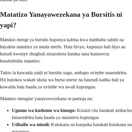
Matatizo Yanayowezekana ya Bursitis ni
yapi?
Matukio mengi ya bursitis huponya kabisa kwa matibabu sahihi na
hayaleta matatizo ya muda mrefu. Hata hivyo, kupuuza hali hiyo au
kurudi kwenye shughuli zinazokera haraka sana kunaweza
kusababisha matatizo.
Tatizo la kawaida zaidi ni bursitis sugu, ambapo uvimbe unaendelea.
Hii hutokea wakati ukuta wa bursa unene na haurudi katika hali ya
kawaida hata baada ya uvimbe wa awali kupungua.
Matatizo mengine yanayowezekana ni pamoja na:
Ugumu wa kudumu wa kiungo:
Kizuizi cha harakati ambacho
kinaendelea hata baada ya maumivu kupungua
Udhaifu wa misuli:
Kutokana na kuepuka harakati kutokana na
maumivu