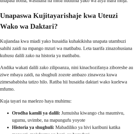
unapata homa, wasiliana na mtoa huduma yako wa afya mara moja.
Unapaswa Kujitayarishaje kwa Uteuzi
Wako wa Daktari?
Kujiandaa kwa miadi yako husaidia kuhakikisha unapata utambuzi
sahihi zaidi na mpango mzuri wa matibabu. Leta taarifa zinazohusiana
kuhusu dalili zako na historia ya matibabu.
Andika wakati dalili zako zilipoanza, nini kinachozifanya ziboreshe au
ziwe mbaya zaidi, na shughuli zozote ambazo zinaweza kuwa
zimesababisha tatizo hilo. Ratiba hii husaidia daktari wako kuelewa
mfumo.
Kuja tayari na maelezo haya muhimu:
Orodha kamili ya dalili:
Jumuisha kiwango cha maumivu,
ugumu, uvimbe, na mapungufu yoyote
Historia ya shughuli:
Mabadiliko ya hivi karibuni katika