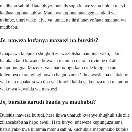
matibabu sahihi. Hata hivyo, bursitis sugu inaweza kuchukua miezi
kadhaa kupona kabisa. Muda wa kupona unategemea ukali wa
uvimbe, umri wako, afya ya jumla, na jinsi unavyofuata mpango wa
matibabu.
Je, naweza kufanya mazoezi na bursitis?
Unapaswa kuepuka shughuli zinazozidisha maumivu yako, lakini
harakati laini kawaida huwa na manufaa mara tu uvimbe mkali
unapopungua. Mazoezi ya athari ndogo kama vile kuogelea au
kutembea mara nyingi huwa chaguo zuri. Daima wasiliana na daktari
wako au mtaalamu wa tiba ya kimwili kabla ya kuanza tena utaratibu
wako wa kawaida wa mazoezi.
Je, bursitis itarudi baada ya matibabu?
Bursitis inaweza kurudi, hasa ikiwa unarudi kwenye shughuli zile zile
zilizosababisha hapo awali. Hata hivyo, unaweza kupunguza sana
hatari yako kwa kutumia mbinu sahihi, kuchukua mapumziko kutoka