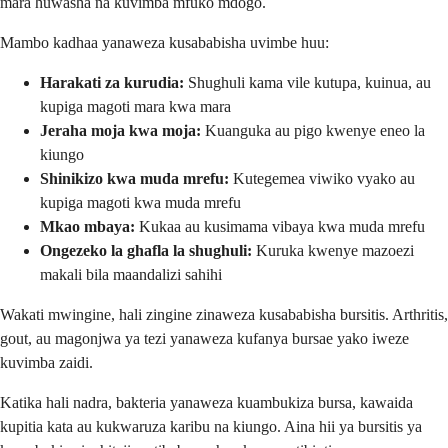
mara huwasha na kuvimba mfuko mdogo.
Mambo kadhaa yanaweza kusababisha uvimbe huu:
Harakati za kurudia:
Shughuli kama vile kutupa, kuinua, au
kupiga magoti mara kwa mara
Jeraha moja kwa moja:
Kuanguka au pigo kwenye eneo la
kiungo
Shinikizo kwa muda mrefu:
Kutegemea viwiko vyako au
kupiga magoti kwa muda mrefu
Mkao mbaya:
Kukaa au kusimama vibaya kwa muda mrefu
Ongezeko la ghafla la shughuli:
Kuruka kwenye mazoezi
makali bila maandalizi sahihi
Wakati mwingine, hali zingine zinaweza kusababisha bursitis. Arthritis,
gout, au magonjwa ya tezi yanaweza kufanya bursae yako iweze
kuvimba zaidi.
Katika hali nadra, bakteria yanaweza kuambukiza bursa, kawaida
kupitia kata au kukwaruza karibu na kiungo. Aina hii ya bursitis ya