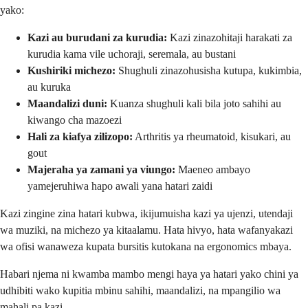
yako:
Kazi au burudani za kurudia:
Kazi zinazohitaji harakati za
kurudia kama vile uchoraji, seremala, au bustani
Kushiriki michezo:
Shughuli zinazohusisha kutupa, kukimbia,
au kuruka
Maandalizi duni:
Kuanza shughuli kali bila joto sahihi au
kiwango cha mazoezi
Hali za kiafya zilizopo:
Arthritis ya rheumatoid, kisukari, au
gout
Majeraha ya zamani ya viungo:
Maeneo ambayo
yamejeruhiwa hapo awali yana hatari zaidi
Kazi zingine zina hatari kubwa, ikijumuisha kazi ya ujenzi, utendaji
wa muziki, na michezo ya kitaalamu. Hata hivyo, hata wafanyakazi
wa ofisi wanaweza kupata bursitis kutokana na ergonomics mbaya.
Habari njema ni kwamba mambo mengi haya ya hatari yako chini ya
udhibiti wako kupitia mbinu sahihi, maandalizi, na mpangilio wa
mahali pa kazi.