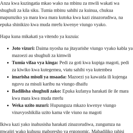
Anza kwa kuzingatia mkao wako na mbinu za mwili wakati wa
shughuli za kila siku. Tumia mbinu sahihi za kuinua, chukua
mapumziko ya mara kwa mara kutoka kwa kazi zinazorudiwa, na
epuka shinikizo kwa muda mrefu kwenye viungo vyako.
Hapa kuna mikakati ya vitendo ya kuzuia:
Joto vizuri:
Daima nyosha na jitayarishe viungo vyako kabla ya
mazoezi au shughuli za kimwili
Tumia vifaa vya kinga:
Pedi za goti kwa kupiga magoti, pedi
za kiwiko kwa kutegemea, viatu sahihi vya kutembea
imarisha misuli ya msaada:
Mazoezi ya kawaida ili kujenga
nguvu za misuli karibu na viungo dhaifu
Badilisha shughuli zako:
Epuka kufanya harakati ile ile mara
kwa mara kwa muda mrefu
Weka uzito mzuri:
Hupunguza mkazo kwenye viungo
vinavyoshikilia uzito kama vile viuno na magoti
Ikiwa kazi yako inahusisha harakati zinazorudiwa, zungumza na
mwajiri wako kuhusu maboresho ya ergonomic. Mabadiliko rahisi