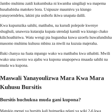
Jambo muhimu zaidi kukumbuka ni kwamba uingiliaji wa mapema
husababisha matokeo bora. Usipuuze maumivu ya kiungo
yanayoendelea, lakini pia usihofu ikiwa unapata dalili.
Kwa kupumzika sahihi, matibabu, na kurudi polepole kwenye
shughuli, unaweza kutarajia kupata utendaji kamili wa kiungo chako
kilichoathiriwa. Watu wengi pia hugundua kuwa uzoefu huwafundisha
masomo muhimu kuhusu mbinu za mwili na kuzuia majeraha.
Baki chanya na fuata mpango wako wa matibabu kwa uthabiti. Mwili
wako una uwezo wa ajabu wa kupona unapopewa msaada sahihi na
muda wa kupona.
Maswali Yanayoulizwa Mara Kwa Mara
Kuhusu Bursitis
Bursitis huchukua muda gani kupona?
Matukio mengi ya bursitis kali huimarika ndani ya wiki 2-6 kwa