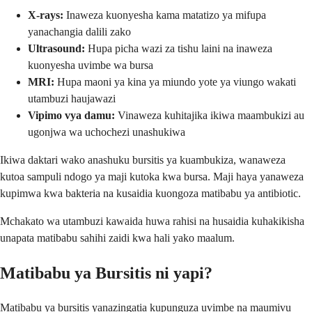
X-rays:
Inaweza kuonyesha kama matatizo ya mifupa
yanachangia dalili zako
Ultrasound:
Hupa picha wazi za tishu laini na inaweza
kuonyesha uvimbe wa bursa
MRI:
Hupa maoni ya kina ya miundo yote ya viungo wakati
utambuzi haujawazi
Vipimo vya damu:
Vinaweza kuhitajika ikiwa maambukizi au
ugonjwa wa uchochezi unashukiwa
Ikiwa daktari wako anashuku bursitis ya kuambukiza, wanaweza
kutoa sampuli ndogo ya maji kutoka kwa bursa. Maji haya yanaweza
kupimwa kwa bakteria na kusaidia kuongoza matibabu ya antibiotic.
Mchakato wa utambuzi kawaida huwa rahisi na husaidia kuhakikisha
unapata matibabu sahihi zaidi kwa hali yako maalum.
Matibabu ya Bursitis ni yapi?
Matibabu ya bursitis yanazingatia kupunguza uvimbe na maumivu