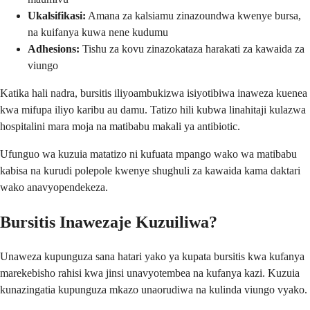
Ukalsifikasi:
Amana za kalsiamu zinazoundwa kwenye bursa,
na kuifanya kuwa nene kudumu
Adhesions:
Tishu za kovu zinazokataza harakati za kawaida za
viungo
Katika hali nadra, bursitis iliyoambukizwa isiyotibiwa inaweza kuenea
kwa mifupa iliyo karibu au damu. Tatizo hili kubwa linahitaji kulazwa
hospitalini mara moja na matibabu makali ya antibiotic.
Ufunguo wa kuzuia matatizo ni kufuata mpango wako wa matibabu
kabisa na kurudi polepole kwenye shughuli za kawaida kama daktari
wako anavyopendekeza.
Bursitis Inawezaje Kuzuiliwa?
Unaweza kupunguza sana hatari yako ya kupata bursitis kwa kufanya
marekebisho rahisi kwa jinsi unavyotembea na kufanya kazi. Kuzuia
kunazingatia kupunguza mkazo unaorudiwa na kulinda viungo vyako.