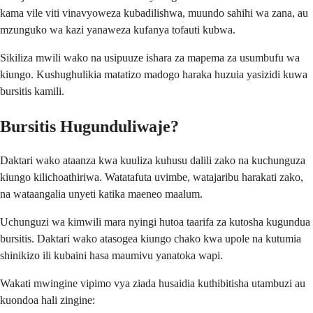
kama vile viti vinavyoweza kubadilishwa, muundo sahihi wa zana, au
mzunguko wa kazi yanaweza kufanya tofauti kubwa.
Sikiliza mwili wako na usipuuze ishara za mapema za usumbufu wa
kiungo. Kushughulikia matatizo madogo haraka huzuia yasizidi kuwa
bursitis kamili.
Bursitis Hugunduliwaje?
Daktari wako ataanza kwa kuuliza kuhusu dalili zako na kuchunguza
kiungo kilichoathiriwa. Watatafuta uvimbe, watajaribu harakati zako,
na wataangalia unyeti katika maeneo maalum.
Uchunguzi wa kimwili mara nyingi hutoa taarifa za kutosha kugundua
bursitis. Daktari wako atasogea kiungo chako kwa upole na kutumia
shinikizo ili kubaini hasa maumivu yanatoka wapi.
Wakati mwingine vipimo vya ziada husaidia kuthibitisha utambuzi au
kuondoa hali zingine: