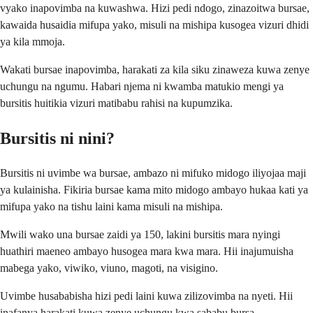
vyako inapovimba na kuwashwa. Hizi pedi ndogo, zinazoitwa bursae,
kawaida husaidia mifupa yako, misuli na mishipa kusogea vizuri dhidi
ya kila mmoja.
Wakati bursae inapovimba, harakati za kila siku zinaweza kuwa zenye
uchungu na ngumu. Habari njema ni kwamba matukio mengi ya
bursitis huitikia vizuri matibabu rahisi na kupumzika.
Bursitis ni nini?
Bursitis ni uvimbe wa bursae, ambazo ni mifuko midogo iliyojaa maji
ya kulainisha. Fikiria bursae kama mito midogo ambayo hukaa kati ya
mifupa yako na tishu laini kama misuli na mishipa.
Mwili wako una bursae zaidi ya 150, lakini bursitis mara nyingi
huathiri maeneo ambayo husogea mara kwa mara. Hii inajumuisha
mabega yako, viwiko, viuno, magoti, na visigino.
Uvimbe husababisha hizi pedi laini kuwa zilizovimba na nyeti. Hii
inafanya harakati kuwa zenye uchungu kwa sababu bursa