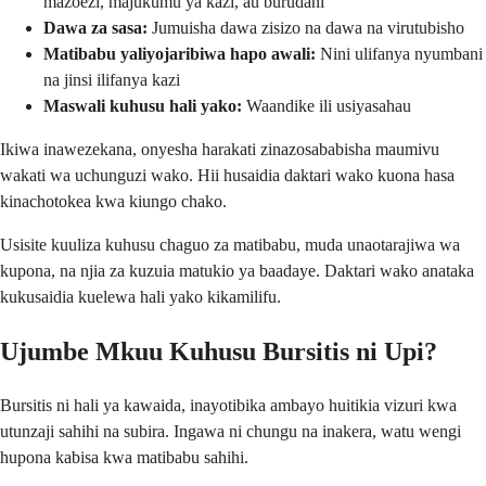
mazoezi, majukumu ya kazi, au burudani
Dawa za sasa:
Jumuisha dawa zisizo na dawa na virutubisho
Matibabu yaliyojaribiwa hapo awali:
Nini ulifanya nyumbani
na jinsi ilifanya kazi
Maswali kuhusu hali yako:
Waandike ili usiyasahau
Ikiwa inawezekana, onyesha harakati zinazosababisha maumivu
wakati wa uchunguzi wako. Hii husaidia daktari wako kuona hasa
kinachotokea kwa kiungo chako.
Usisite kuuliza kuhusu chaguo za matibabu, muda unaotarajiwa wa
kupona, na njia za kuzuia matukio ya baadaye. Daktari wako anataka
kukusaidia kuelewa hali yako kikamilifu.
Ujumbe Mkuu Kuhusu Bursitis ni Upi?
Bursitis ni hali ya kawaida, inayotibika ambayo huitikia vizuri kwa
utunzaji sahihi na subira. Ingawa ni chungu na inakera, watu wengi
hupona kabisa kwa matibabu sahihi.