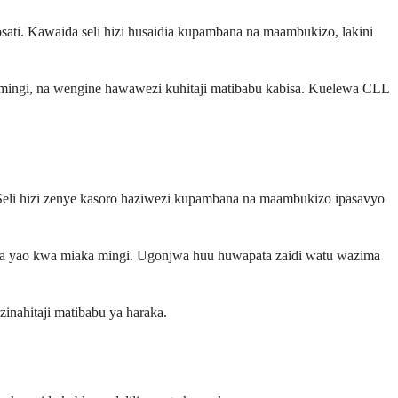
ti. Kawaida seli hizi husaidia kupambana na maambukizo, lakini
 mingi, na wengine hawawezi kuhitaji matibabu kabisa. Kuelewa CLL
 Seli hizi zenye kasoro haziwezi kupambana na maambukizo ipasavyo
ha yao kwa miaka mingi. Ugonjwa huu huwapata zaidi watu wazima
inahitaji matibabu ya haraka.