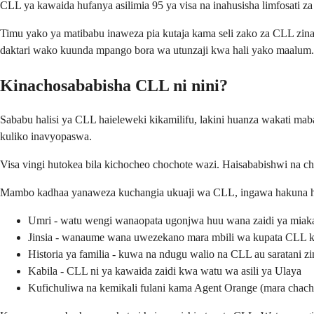
CLL ya kawaida hufanya asilimia 95 ya visa na inahusisha limfosati z
Timu yako ya matibabu inaweza pia kutaja kama seli zako za CLL zina
daktari wako kuunda mpango bora wa utunzaji kwa hali yako maalum.
Kinachosababisha CLL ni nini?
Sababu halisi ya CLL haieleweki kikamilifu, lakini huanza wakati mab
kuliko inavyopaswa.
Visa vingi hutokea bila kichocheo chochote wazi. Haisababishwi na cho
Mambo kadhaa yanaweza kuchangia ukuaji wa CLL, ingawa hakuna hat
Umri - watu wengi wanaopata ugonjwa huu wana zaidi ya miak
Jinsia - wanaume wana uwezekano mara mbili wa kupata CLL 
Historia ya familia - kuwa na ndugu walio na CLL au saratani z
Kabila - CLL ni ya kawaida zaidi kwa watu wa asili ya Ulaya
Kufichuliwa na kemikali fulani kama Agent Orange (mara chach