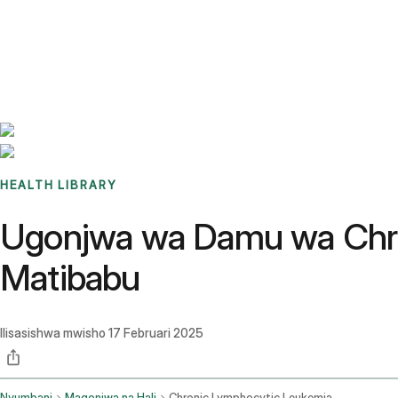
Benchmarks
Stories
FAQ
Sign up / Log in
HEALTH LIBRARY
Ugonjwa wa Damu wa Chron
Matibabu
Ilisasishwa mwisho
17 Februari 2025
Nyumbani
Magonjwa na Hali
Chronic Lymphocytic Leukemia