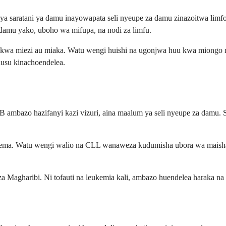
aratani ya damu inayowapata seli nyeupe za damu zinazoitwa limfosa
damu yako, uboho wa mifupa, na nodi za limfu.
le kwa miezi au miaka. Watu wengi huishi na ugonjwa huu kwa miongo
husu kinachoendelea.
B ambazo hazifanyi kazi vizuri, aina maalum ya seli nyeupe za damu.
 njema. Watu wengi walio na CLL wanaweza kudumisha ubora wa mais
Magharibi. Ni tofauti na leukemia kali, ambazo huendelea haraka na z