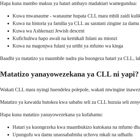
Hapa kuna mambo makuu ya hatari ambayo madaktari wamegundua:
Kuwa mwanaume - wanaume hupata CLL mara mbili zaidi kul
Kuwa na historia ya familia ya CLL au saratani zingine za damu
Kuwa wa Ashkenazi Jewish descent
Kufichuliwa hapo awali na kemikali fulani au mionzi
Kuwa na magonjwa fulani ya urithi ya mfumo wa kinga
Baadhi ya matatizo ya maumbile nadra pia huongeza hatari ya CLL, la
Matatizo yanayowezekana ya CLL ni yapi?
Wakati CLL mara nyingi huendelea polepole, wakati mwingine inawez
Matatizo ya kawaida hutokea kwa sababu seli za CLL huzuia seli zen
Hapa kuna matatizo yanayowezekana ya kufahamu:
Hatari ya kuongezeka kwa maambukizo kutokana na mfumo dha
Upungufu wa damu unaosababisha uchovu mkali na udhaifu