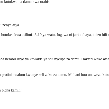
au kutokwa na damu kwa urahisi
i zenye afya
utokea kwa asilimia 3-10 ya watu. Ingawa ni jambo baya, tatizo hili
esabu isiyo ya kawaida ya seli nyeupe za damu. Daktari wako ataagiz
rotini maalum kwenye seli zako za damu. Mtihani huu unaweza kutofa
 picha kamili: