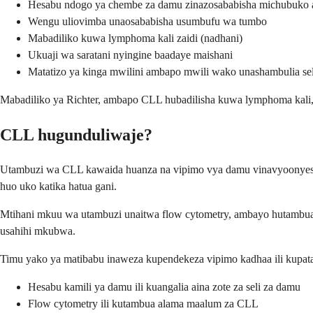
Hesabu ndogo ya chembe za damu zinazosababisha michubuko 
Wengu uliovimba unaosababisha usumbufu wa tumbo
Mabadiliko kuwa lymphoma kali zaidi (nadhani)
Ukuaji wa saratani nyingine baadaye maishani
Matatizo ya kinga mwilini ambapo mwili wako unashambulia sel
Mabadiliko ya Richter, ambapo CLL hubadilisha kuwa lymphoma kali, h
CLL hugunduliwaje?
Utambuzi wa CLL kawaida huanza na vipimo vya damu vinavyoonyesha h
huo uko katika hatua gani.
Mtihani mkuu wa utambuzi unaitwa flow cytometry, ambayo hutambua p
usahihi mkubwa.
Timu yako ya matibabu inaweza kupendekeza vipimo kadhaa ili kupata
Hesabu kamili ya damu ili kuangalia aina zote za seli za damu
Flow cytometry ili kutambua alama maalum za CLL