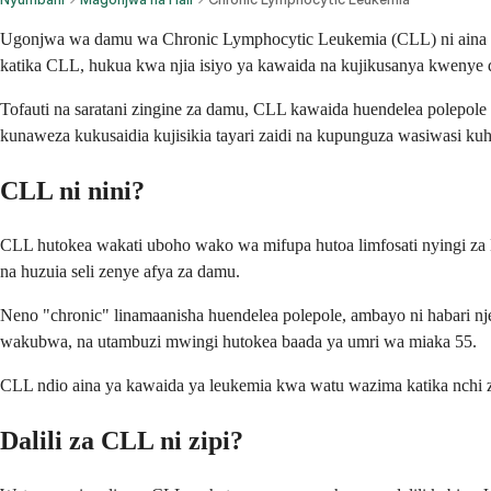
Ugonjwa wa damu wa Chronic Lymphocytic Leukemia (CLL) ni aina ya s
katika CLL, hukua kwa njia isiyo ya kawaida na kujikusanya kwenye 
Tofauti na saratani zingine za damu, CLL kawaida huendelea polepo
kunaweza kukusaidia kujisikia tayari zaidi na kupunguza wasiwasi ku
CLL ni nini?
CLL hutokea wakati uboho wako wa mifupa hutoa limfosati nyingi za 
na huzuia seli zenye afya za damu.
Neno "chronic" linamaanisha huendelea polepole, ambayo ni habari
wakubwa, na utambuzi mwingi hutokea baada ya umri wa miaka 55.
CLL ndio aina ya kawaida ya leukemia kwa watu wazima katika nchi za 
Dalili za CLL ni zipi?