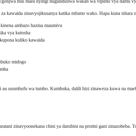
Ugonjwa huu mara nyingi hugunduliwa wakati wa vipimo vya damu vya 
izo za kawaida zinavyojikusanya katika mfumo wako. Hapa kuna ishara 
e kinena ambazo hazina maumivu
ika vya kutosha
kupona kuliko kawaida
hubuko midogo
vimba
iri au usumbufu wa tumbo. Kumbuka, dalili hizi zinaweza kuwa na ma
 saratani zinavyoonekana chini ya darubini na protini gani zinazobeba. 