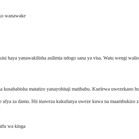
iko wanawake
kini haya yanawakilisha asilimia ndogo sana ya visa. Watu wengi wali
a kusababisha matatizo yanayohitaji matibabu. Kuelewa uwezekano h
ye afya za damu. Hii inaweza kukufanya uweze kuwa na maambukizo za
ifu wa kinga