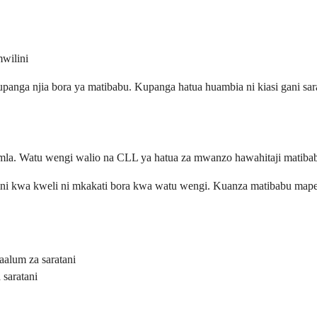
wilini
nga njia bora ya matibabu. Kupanga hatua huambia ni kiasi gani sarat
jumla. Watu wengi walio na CLL ya hatua za mwanzo hawahitaji matib
 lakini kwa kweli ni mkakati bora kwa watu wengi. Kuanza matibabu 
alum za saratani
saratani