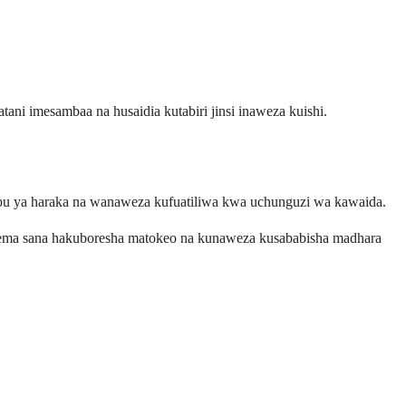
ani imesambaa na husaidia kutabiri jinsi inaweza kuishi.
abu ya haraka na wanaweza kufuatiliwa kwa uchunguzi wa kawaida.
mapema sana hakuboresha matokeo na kunaweza kusababisha madhara