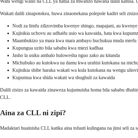
Watu wengi walio na CLL ya hatua za mwanzo hawana dalili kabisa. 
Wakati dalili zinapotokea, huwa zinaonekana polepole kadiri seli zis
Nodi za limfu zilizovimba kwenye shingo, mapajani, au kweny
Kujisikia uchovu au udhaifu usio wa kawaida, hata kwa kupumz
Maambukizo ya mara kwa mara ambayo huchukua muda mrefu 
Kupungua uzito bila sababu kwa miezi kadhaa
Jasho la usiku ambalo hulowesha nguo zako au kitanda
Michubuko au kutokwa na damu kwa urahisi kutokana na mic
Kujisikia shibe haraka wakati wa kula kutokana na wengu ulio
Kupumua kwa shida wakati wa shughuli za kawaida
Dalili zisizo za kawaida zinaweza kujumuisha homa bila sababu dhah
CLL.
Aina za CLL ni zipi?
Madaktari huainisha CLL katika aina tofauti kulingana na jinsi seli za