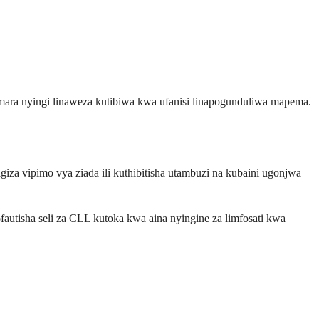
 mara nyingi linaweza kutibiwa kwa ufanisi linapogunduliwa mapema.
a vipimo vya ziada ili kuthibitisha utambuzi na kubaini ugonjwa
utisha seli za CLL kutoka kwa aina nyingine za limfosati kwa