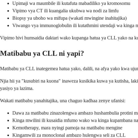
Upimaji wa maumbile ili kutafuta mabadiliko ya kromosomu
Vipimo vya CT ili kuangalia ukubwa wa nodi za limfu
Biopsy ya uboho wa mifupa (wakati mwingine inahitajika)
Viwango vya immunoglobulin ili kutathmini utendaji wa kinga m
Vipimo hivi humsaidia daktari wako kupanga hatua ya CLL yako na kupa
Matibabu ya CLL ni yapi?
Matibabu ya CLL inategemea hatua yako, dalili, na afya yako kwa u
Njia hii ya "kusubiri na kuona" inaweza kusikika kuwa ya kutisha,
yasiyo ya lazima.
Wakati matibabu yanahitajika, una chaguo kadhaa zenye ufanisi:
Dawa za matibabu zinazolengwa ambazo hushambulia protini ma
Kinga mwilini ili kusaidia mfumo wako wa kinga kupambana na 
Kemotherapy, mara nyingi pamoja na matibabu mengine
Kingamwili za monoclonal ambazo hulengwa seli za CLL