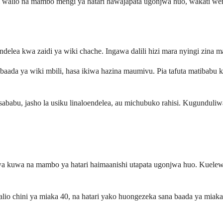
walio na mambo mengi ya hatari hawajapata ugonjwa huo, wakati wen
elea kwa zaidi ya wiki chache. Ingawa dalili hizi mara nyingi zina ma
ei baada ya wiki mbili, hasa ikiwa hazina maumivu. Pia tafuta matib
la sababu, jasho la usiku linaloendelea, au michubuko rahisi. Kugund
 kuwa na mambo ya hatari haimaanishi utapata ugonjwa huo. Kuelew
lio chini ya miaka 40, na hatari yako huongezeka sana baada ya mi