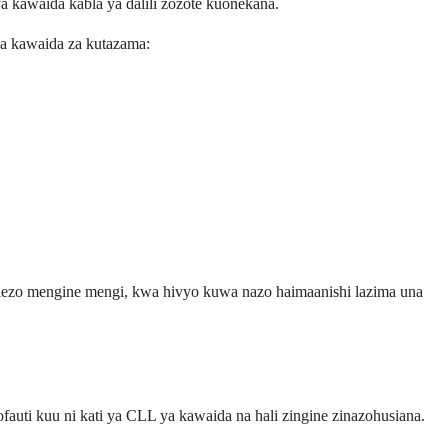
kawaida kabla ya dalili zozote kuonekana.
za kawaida za kutazama:
elezo mengine mengi, kwa hivyo kuwa nazo haimaanishi lazima una
Tofauti kuu ni kati ya CLL ya kawaida na hali zingine zinazohusiana.