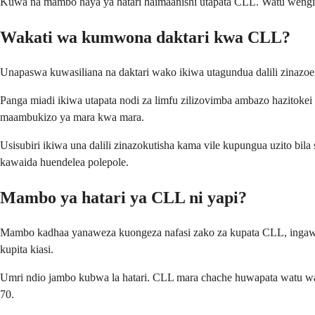
Kuwa na mambo haya ya hatari haimaanishi utapata CLL. Watu wengi 
Wakati wa kumwona daktari kwa CLL?
Unapaswa kuwasiliana na daktari wako ikiwa utagundua dalili zinazoend
Panga miadi ikiwa utapata nodi za limfu zilizovimba ambazo hazitok
maambukizo ya mara kwa mara.
Usisubiri ikiwa una dalili zinazokutisha kama vile kupungua uzito bi
kawaida huendelea polepole.
Mambo ya hatari ya CLL ni yapi?
Mambo kadhaa yanaweza kuongeza nafasi zako za kupata CLL, ingawa
kupita kiasi.
Umri ndio jambo kubwa la hatari. CLL mara chache huwapata watu wa
70.