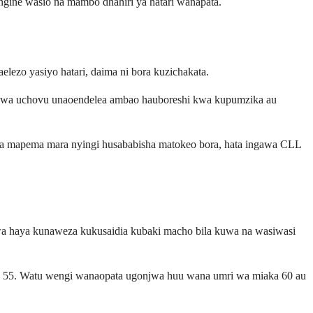
gine wasio na mambo dhahiri ya hatari wanapata.
elezo yasiyo hatari, daima ni bora kuzichakata.
abu kwa uchovu unaoendelea ambao hauboreshi kwa kupumzika au
uliwa mapema mara nyingi husababisha matokeo bora, hata ingawa CLL
a haya kunaweza kukusaidia kubaki macho bila kuwa na wasiwasi
aka 55. Watu wengi wanaopata ugonjwa huu wana umri wa miaka 60 au