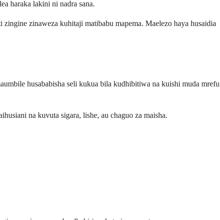
a haraka lakini ni nadra sana.
ti zingine zinaweza kuhitaji matibabu mapema. Maelezo haya husaidia
aumbile husababisha seli kukua bila kudhibitiwa na kuishi muda mrefu
husiani na kuvuta sigara, lishe, au chaguo za maisha.