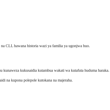
o na CLL hawana historia wazi ya familia ya ugonjwa huo.
uu kunaweza kukusaidia kutambua wakati wa kutafuta huduma haraka.
idi na kupona polepole kutokana na majeraha.