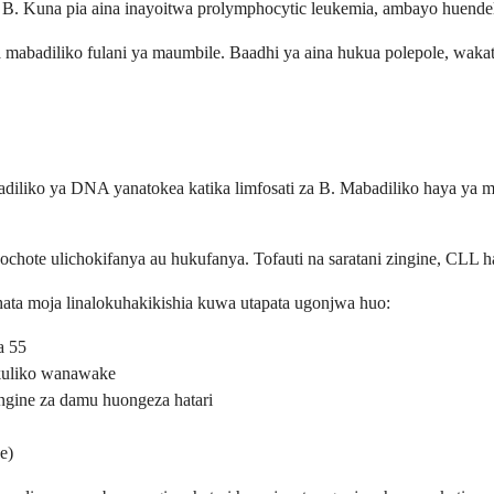
a B. Kuna pia aina inayoitwa prolymphocytic leukemia, ambayo huendele
 mabadiliko fulani ya maumbile. Baadhi ya aina hukua polepole, waka
adiliko ya DNA yanatokea katika limfosati za B. Mabadiliko haya ya m
chote ulichokifanya au hukufanya. Tofauti na saratani zingine, CLL hai
a moja linalokuhakikishia kuwa utapata ugonjwa huo:
a 55
kuliko wanawake
ingine za damu huongeza hatari
e)