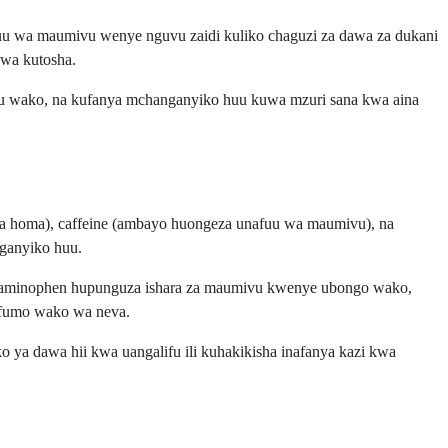
fuu wa maumivu wenye nguvu zaidi kuliko chaguzi za dawa za dukani
wa kutosha.
ufu wako, na kufanya mchanganyiko huu kuwa mzuri sana kwa aina
a homa), caffeine (ambayo huongeza unafuu wa maumivu), na
ganyiko huu.
Acetaminophen hupunguza ishara za maumivu kwenye ubongo wako,
 mfumo wako wa neva.
o ya dawa hii kwa uangalifu ili kuhakikisha inafanya kazi kwa