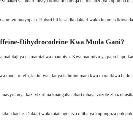
a hatari ya athari mbaya ikiwa ni pamoja na matatizo ya kupumua ha
a maumivu unayopata. Habari hii itasaidia daktari wako kuamua ikiwa 
ffeine-Dihydrocodeine Kwa Muda Gani?
na mahitaji ya usimamizi wa maumivu. Kwa maumivu ya papo hapo kam
a muda mrefu, lakini watafanya tathmini mara kwa mara ikiwa bado ni
a inavyofanya kazi vizuri na kuangalia athari mbaya zozote zinazohu
iku chache. Daktari wako atatengeneza ratiba ya kupunguza polepole il