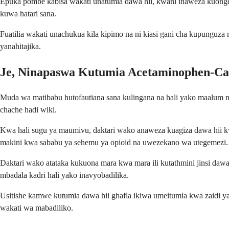
Epuka pombe kabisa wakati unatumia dawa hii, kwani inaweza kuongez
kuwa hatari sana.
Fuatilia wakati unachukua kila kipimo na ni kiasi gani cha kupunguz
yanahitajika.
Je, Ninapaswa Kutumia Acetaminophen-Ca
Muda wa matibabu hutofautiana sana kulingana na hali yako maalum 
chache hadi wiki.
Kwa hali sugu ya maumivu, daktari wako anaweza kuagiza dawa hii kw
makini kwa sababu ya sehemu ya opioid na uwezekano wa utegemezi.
Daktari wako atataka kukuona mara kwa mara ili kutathmini jinsi daw
mbadala kadri hali yako inavyobadilika.
Usitishe kamwe kutumia dawa hii ghafla ikiwa umeitumia kwa zaidi ya s
wakati wa mabadiliko.