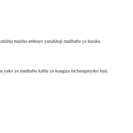
kutishia maisha ambayo yanahitaji matibabu ya haraka.
toria yako ya matibabu kabla ya kuagiza mchanganyiko huu.