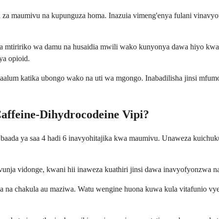
 za maumivu na kupunguza homa. Inazuia vimeng'enya fulani vinavyou
a mtiririko wa damu na husaidia mwili wako kunyonya dawa hiyo kwa u
ya opioid.
alum katika ubongo wako na uti wa mgongo. Inabadilisha jinsi mfumo
ffeine-Dihydrocodeine Vipi?
 baada ya saa 4 hadi 6 inavyohitajika kwa maumivu. Unaweza kuichuku
uvunja vidonge, kwani hii inaweza kuathiri jinsi dawa inavyofyonzwa n
ua na chakula au maziwa. Watu wengine huona kuwa kula vitafunio vye