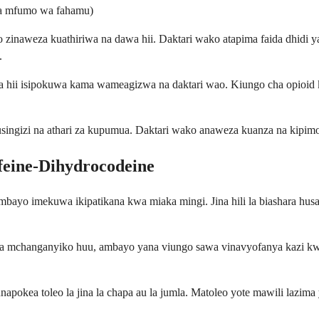
za mfumo wa fahamu)
o zinaweza kuathiriwa na dawa hii. Daktari wako atapima faida dhidi 
.
i isipokuwa kama wameagizwa na daktari wao. Kiungo cha opioid k
ingizi na athari za kupumua. Daktari wako anaweza kuanza na kipimo c
feine-Dihydrocodeine
mbayo imekuwa ikipatikana kwa miaka mingi. Jina hili la biashara hu
 mchanganyiko huu, ambayo yana viungo sawa vinavyofanya kazi kwa 
pokea toleo la jina la chapa au la jumla. Matoleo yote mawili lazim