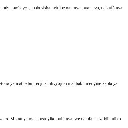
aumivu ambayo yanahusisha uvimbe na unyeti wa neva, na kuifanya
ria ya matibabu, na jinsi ulivyojibu matibabu mengine kabla ya
ako. Mbinu ya mchanganyiko huifanya iwe na ufanisi zaidi kuliko