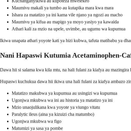
Kuchanganyikiwa au kupoteza mwelekeo
Maumivu makali ya tumbo au kutapika mara kwa mara
Ishara za matatizo ya ini kama vile njano ya ngozi au macho
Maumivu ya kifua au mapigo ya moyo yasiyo ya kawaida
Athari kali za mzio na upele, uvimbe, au ugumu wa kupumua
Ikiwa unapata athari yoyote kati ya hizi kubwa, tafuta matibabu ya d
Nani Hapaswi Kutumia Acetaminophen-Caf
Dawa hii si salama kwa kila mtu, na hali fulani za kiafya au mazingir
Hupaswi kuchukua dawa hii ikiwa una hali fulani za kiafya ambazo zi
Matatizo makubwa ya kupumua au usingizi wa kupumua
Ugonjwa mkubwa wa ini au historia ya matatizo ya ini
Mzio unaojulikana kwa yoyote ya viungo vitatu
Paralytic ileus (aina ya kizuizi cha matumbo)
Ugonjwa mkubwa wa figo
Matumizi ya sasa ya pombe