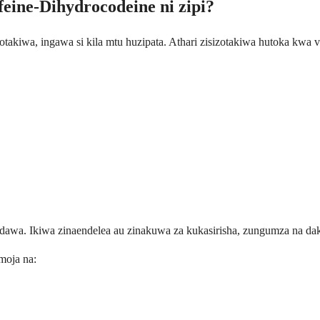
eine-Dihydrocodeine ni zipi?
kiwa, ingawa si kila mtu huzipata. Athari zisizotakiwa hutoka kwa vi
dawa. Ikiwa zinaendelea au zinakuwa za kukasirisha, zungumza na dak
moja na: