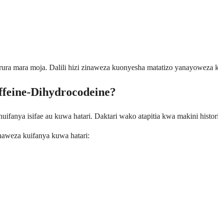
harura mara moja. Dalili hizi zinaweza kuonyesha matatizo yanayoweza 
feine-Dihydrocodeine?
a huifanya isifae au kuwa hatari. Daktari wako atapitia kwa makini his
naweza kuifanya kuwa hatari: