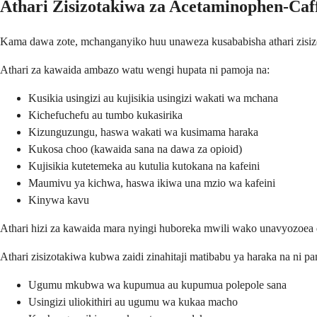
Athari Zisizotakiwa za Acetaminophen-Caff
Kama dawa zote, mchanganyiko huu unaweza kusababisha athari zisizota
Athari za kawaida ambazo watu wengi hupata ni pamoja na:
Kusikia usingizi au kujisikia usingizi wakati wa mchana
Kichefuchefu au tumbo kukasirika
Kizunguzungu, haswa wakati wa kusimama haraka
Kukosa choo (kawaida sana na dawa za opioid)
Kujisikia kutetemeka au kutulia kutokana na kafeini
Maumivu ya kichwa, haswa ikiwa una mzio wa kafeini
Kinywa kavu
Athari hizi za kawaida mara nyingi huboreka mwili wako unavyozoea 
Athari zisizotakiwa kubwa zaidi zinahitaji matibabu ya haraka na ni pa
Ugumu mkubwa wa kupumua au kupumua polepole sana
Usingizi uliokithiri au ugumu wa kukaa macho