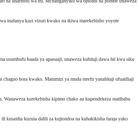
tari na uharibifu wa ini. Mchanganyiko wa opioids na pombe unaweza
dawa inafanya kazi vizuri kwako na ikiwa marekebisho yoyote
a usumbufu baada ya upasuaji, unaweza kuhitaji dawa hii kwa siku
 chaguo bora kwako. Matumizi ya muda mrefu yanahitaji ufuatiliaji
sika. Wanaweza kurekebisha kipimo chako au kupendekeza matibabu
i kusaidia kuzuia dalili za kujiondoa na kuhakikisha faraja yako