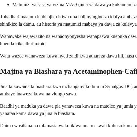
Matumizi ya sasa ya vizuia MAO (aina ya dawa ya kukandami
Tahadhari maalum inahitajika ikiwa una hali nyingine za kiafya ambaz
shinikizo la damu, au historia ya matumizi mabaya ya dawa za kulevya
Wanawake wajawazito na wanaonyonyesha wanapaswa kuepuka dawa hi
huenda kikaathiri mtoto.
Watu wazee wanaweza kuwa nyeti zaidi kwa athari za dawa hii, hasa us
Majina ya Biashara ya Acetaminophen-Caf
Jina la kawaida la biashara kwa mchanganyiko huu ni Synalgos-DC, a
ambayo inaweza kuwa na viungo sawa.
Baadhi ya maduka ya dawa pia yanaweza kuwa na matoleo ya jumla ya
yanafaa kama dawa ya jina la biashara.
Daima wasiliana na mfamasia wako ikiwa una maswali kuhusu kama una