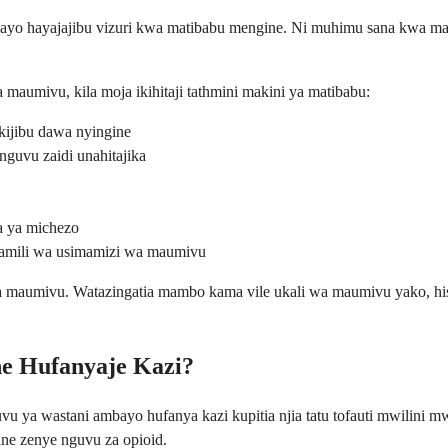
bayo hayajajibu vizuri kwa matibabu mengine. Ni muhimu sana kwa m
aumivu, kila moja ikihitaji tathmini makini ya matibabu:
ijibu dawa nyingine
guvu zaidi unahitajika
a ya michezo
amili wa usimamizi wa maumivu
 maumivu. Watazingatia mambo kama vile ukali wa maumivu yako, histo
ne Hufanyaje Kazi?
a wastani ambayo hufanya kazi kupitia njia tatu tofauti mwilini mw
ne zenye nguvu za opioid.