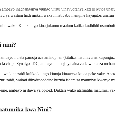
ambayo inachanganya viungo vitatu vinavyofanya kazi ili kutoa una
 ya wastani hadi makali wakati matibabu mengine hayajatoa unafuu 
lini mwako. Kila kiungo kina jukumu maalum katika kudhibiti usumb
 nini?
ambayo huleta pamoja acetaminophen (kituliza maumivu na kupunguz
 la chapa Synalgos-DC, ambayo ni moja ya aina za kawaida za mchan
mivu wa kina zaidi kuliko kiungo kimoja kinaweza kutoa peke yake. 
 vizuri zaidi, wakati dihydrocodeine huzuia ishara za maumivu kwenye
ine, ambayo ni dawa ya opioid. Daktari wako atafuatilia matumizi yak
natumika kwa Nini?