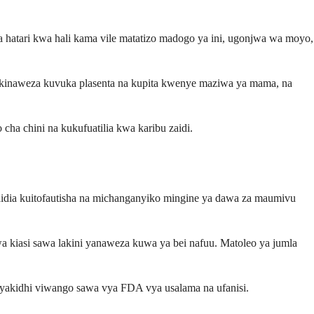
ya hatari kwa hali kama vile matatizo madogo ya ini, ugonjwa wa moyo,
inaweza kuvuka plasenta na kupita kwenye maziwa ya mama, na
ha chini na kukufuatilia kwa karibu zaidi.
saidia kuitofautisha na michanganyiko mingine ya dawa za maumivu
kiasi sawa lakini yanaweza kuwa ya bei nafuu. Matoleo ya jumla
a yakidhi viwango sawa vya FDA vya usalama na ufanisi.