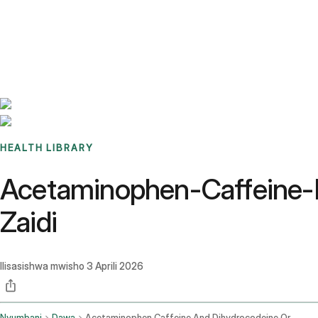
Benchmarks
Stories
FAQ
Sign up / Log in
HEALTH LIBRARY
Acetaminophen-Caffeine-Di
Zaidi
Ilisasishwa mwisho
3 Aprili 2026
Nyumbani
Dawa
Acetaminophen Caffeine And Dihydrocodeine Oral Route