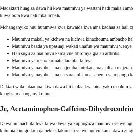
Madaktari huagiza dawa hii kwa maumivu ya wastani hadi makali am
kuwa bora kwa hali mbalimbali.
Mchanganyiko huu hutumiwa kwa kawaida kwa aina kadhaa za hali za m
Maumivu makali ya kichwa na kichwa kinachouma ambacho hak
Maumivu baada ya upasuaji wakati unafuu wa maumivu wenye n
Hali sugu za maumivu kama vile fibromyalgia au arthritis
Maumivu ya meno kufuatia taratibu kubwa
Maumivu yanayohusiana na jeraha kutokana na ajali au majerah
Maumivu yanayohusiana na saratani kama sehemu ya mpango k
Daktari wako ataamua ikiwa dawa hii inafaa kwa aina yako maalum ya
kuagiza mchanganyiko huu.
Je, Acetaminophen-Caffeine-Dihydrocodei
Dawa hii inachukuliwa kuwa dawa ya kupunguza maumivu yenye nguvu y
kutumia kiungo kimoja pekee, lakini sio yenye nguvu kama dawa zingi