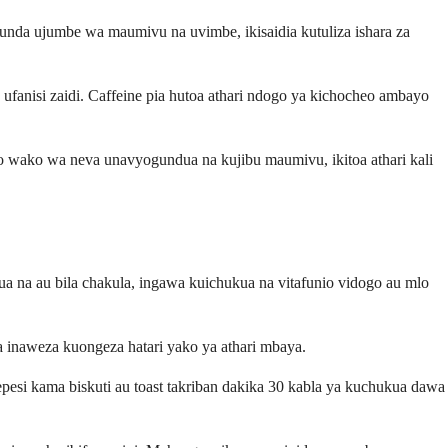
nda ujumbe wa maumivu na uvimbe, ikisaidia kutuliza ishara za
fanisi zaidi. Caffeine pia hutoa athari ndogo ya kichocheo ambayo
 wako wa neva unavyogundua na kujibu maumivu, ikitoa athari kali
a na au bila chakula, ingawa kuichukua na vitafunio vidogo au mlo
a inaweza kuongeza hatari yako ya athari mbaya.
pesi kama biskuti au toast takriban dakika 30 kabla ya kuchukua dawa