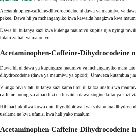
Acetaminophen-caffeine-dihydrocodeine ni dawa ya maumivu ya dawa 
pekee. Dawa hii ya mchanganyiko kwa kawaida huagizwa kwa maumivu
Dawa hii hufanya kazi kwa kulenga maumivu kupitia njia nyingi mwi
fulani za hali ya maumivu.
Acetaminophen-Caffeine-Dihydrocodeine ni
Dawa hii ni dawa ya kupunguza maumivu ya mchanganyiko mara tatu 
dihydrocodeine (dawa ya maumivu ya opioid). Unaweza kutambua jina
Viungo hivi vitatu hufanya kazi kama timu ili kutoa unafuu wa mau
caffeine huongeza athari hizi na husaidia dawa zingine kufanya kazi
Hii inachukuliwa kuwa dutu iliyodhibitiwa kwa sababu ina dihydrocode
usalama na kwa ufanisi kwa hali yako maalum.
Acetaminophen-Caffeine-Dihydrocodeine I