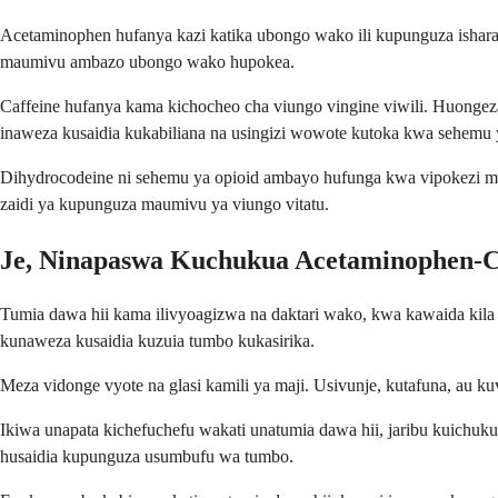
Acetaminophen hufanya kazi katika ubongo wako ili kupunguza ishara
maumivu ambazo ubongo wako hupokea.
Caffeine hufanya kama kichocheo cha viungo vingine viwili. Huongez
inaweza kusaidia kukabiliana na usingizi wowote kutoka kwa sehemu 
Dihydrocodeine ni sehemu ya opioid ambayo hufunga kwa vipokezi ma
zaidi ya kupunguza maumivu ya viungo vitatu.
Je, Ninapaswa Kuchukua Acetaminophen-Ca
Tumia dawa hii kama ilivyoagizwa na daktari wako, kwa kawaida kila
kunaweza kusaidia kuzuia tumbo kukasirika.
Meza vidonge vyote na glasi kamili ya maji. Usivunje, kutafuna, au k
Ikiwa unapata kichefuchefu wakati unatumia dawa hii, jaribu kuichuk
husaidia kupunguza usumbufu wa tumbo.