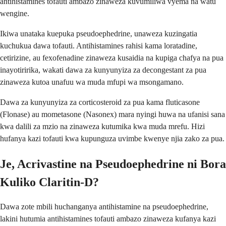
antihistamines tofauti ambazo zinaweza kuvumiliwa vyema na watu
wengine.
Ikiwa unataka kuepuka pseudoephedrine, unaweza kuzingatia
kuchukua dawa tofauti. Antihistamines rahisi kama loratadine,
cetirizine, au fexofenadine zinaweza kusaidia na kupiga chafya na pua
inayotiririka, wakati dawa za kunyunyiza za decongestant za pua
zinaweza kutoa unafuu wa muda mfupi wa msongamano.
Dawa za kunyunyiza za corticosteroid za pua kama fluticasone
(Flonase) au mometasone (Nasonex) mara nyingi huwa na ufanisi sana
kwa dalili za mzio na zinaweza kutumika kwa muda mrefu. Hizi
hufanya kazi tofauti kwa kupunguza uvimbe kwenye njia zako za pua.
Je, Acrivastine na Pseudoephedrine ni Bora
Kuliko Claritin-D?
Dawa zote mbili huchanganya antihistamine na pseudoephedrine,
lakini hutumia antihistamines tofauti ambazo zinaweza kufanya kazi