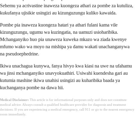
Sehemu ya acrivastine inaweza kuongeza athari za pombe za kutuliza,
kukufanya ujisikie usingizi au kizunguzungu kuliko kawaida.
Pombe pia inaweza kuongeza hatari ya athari fulani kama vile
kizunguzungu, ugumu wa kuzingatia, na uamuzi usioharibika.
Mchanganyiko huo pia unaweza kuweka mkazo wa ziada kwenye
mfumo wako wa moyo na mishipa ya damu wakati unachanganywa
na pseudoephedrine.
Ikiwa unachagua kunywa, fanya hivyo kwa kiasi na uwe na ufahamu
wa jinsi mchanganyiko unavyokuathiri. Usiwahi kuendesha gari au
kutumia mashine ikiwa unahisi usingizi au kuharibika baada ya
kuchanganya pombe na dawa hii.
Medical Disclaimer:
This article is for informational purposes only and does not constitute
medical advice. Always consult a qualified healthcare provider for diagnosis and treatment
decisions. If you are experiencing a medical emergency, call 911 or go to the nearest emergency
room immediately.