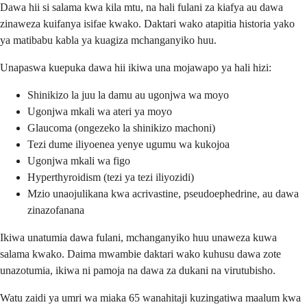
Dawa hii si salama kwa kila mtu, na hali fulani za kiafya au dawa
zinaweza kuifanya isifae kwako. Daktari wako atapitia historia yako
ya matibabu kabla ya kuagiza mchanganyiko huu.
Unapaswa kuepuka dawa hii ikiwa una mojawapo ya hali hizi:
Shinikizo la juu la damu au ugonjwa wa moyo
Ugonjwa mkali wa ateri ya moyo
Glaucoma (ongezeko la shinikizo machoni)
Tezi dume iliyoenea yenye ugumu wa kukojoa
Ugonjwa mkali wa figo
Hyperthyroidism (tezi ya tezi iliyozidi)
Mzio unaojulikana kwa acrivastine, pseudoephedrine, au dawa
zinazofanana
Ikiwa unatumia dawa fulani, mchanganyiko huu unaweza kuwa
salama kwako. Daima mwambie daktari wako kuhusu dawa zote
unazotumia, ikiwa ni pamoja na dawa za dukani na virutubisho.
Watu zaidi ya umri wa miaka 65 wanahitaji kuzingatiwa maalum kwa