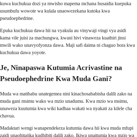
kuwa kuchukua dozi ya mwisho mapema mchana husaidia kuepuka
usumbufu wowote wa kulala unaowezekana kutoka kwa
pseudoephedrine.
Epuka kuchukua dawa hii na vyakula au vinywaji vingi vya asidi
kama vile juisi za machungwa, kwani hivi vinaweza kuathiri jinsi
mwili wako unavyofyonza dawa. Maji safi daima ni chaguo bora kwa
kuchukua dawa yoyote.
Je, Ninapaswa Kutumia Acrivastine na
Pseudoephedrine Kwa Muda Gani?
Muda wa matibabu unategemea nini kinachosababisha dalili zako na
muda gani msimu wako wa mzio unadumu. Kwa mzio wa msimu,
unaweza kuutumia kwa wiki kadhaa wakati wa nyakati za kilele cha
chavua.
Madaktari wengi wanapendekeza kutumia dawa hii kwa muda mfupi
zaidi unaohitajika kudhibiti dalili zako. Ikiwa unaitumia kwa mzio wa