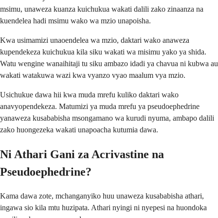
msimu, unaweza kuanza kuichukua wakati dalili zako zinaanza na
kuendelea hadi msimu wako wa mzio unapoisha.
Kwa usimamizi unaoendelea wa mzio, daktari wako anaweza
kupendekeza kuichukua kila siku wakati wa misimu yako ya shida.
Watu wengine wanaihitaji tu siku ambazo idadi ya chavua ni kubwa au
wakati watakuwa wazi kwa vyanzo vyao maalum vya mzio.
Usichukue dawa hii kwa muda mrefu kuliko daktari wako
anavyopendekeza. Matumizi ya muda mrefu ya pseudoephedrine
yanaweza kusababisha msongamano wa kurudi nyuma, ambapo dalili
zako huongezeka wakati unapoacha kutumia dawa.
Ni Athari Gani za Acrivastine na
Pseudoephedrine?
Kama dawa zote, mchanganyiko huu unaweza kusababisha athari,
ingawa sio kila mtu huzipata. Athari nyingi ni nyepesi na huondoka