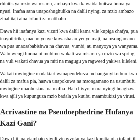
rhinitis ya mzio wa msimu, ambayo kwa kawaida huitwa homa ya
nyasi. Inafaa sana unaposhughulika na dalili nyingi za mzio ambazo
zinahitaji aina tofauti za matibabu.
Dawa hii inafanya kazi vizuri kwa dalili kama vile kupiga chafya, pua
inayotiririka, macho yenye kuwasha au yenye maji, na msongamano
wa pua unaosababishwa na chavua, vumbi, au manyoya ya wanyama.
Watu wengi huona ni muhimu wakati wa misimu ya mzio wa spring
na vuli wakati chavua ya miti na magugu ya ragweed yakiwa kileleni.
Wakati mwingine madaktari wanapendekeza mchanganyiko huu kwa
dalili za mafua pia, haswa unapokuwa na msongamano na usumbufu
mwingine unaohusiana na mafua. Hata hivyo, mara nyingi huagizwa
kwa ajili ya kupunguza mzio badala ya kutibu maambukizi ya virusi.
Acrivastine na Pseudoephedrine Hufanya
Kazi Gani?
Dawa hii ina viambato viwili vinavyofanya kazi kupitia njia tofauti ili