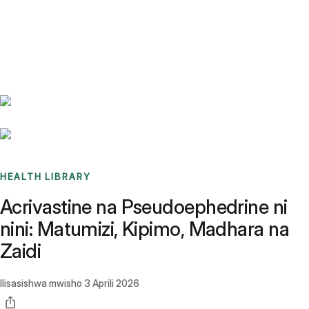
Benchmarks
Stories
FAQ
Sign up / Log in
HEALTH LIBRARY
Acrivastine na Pseudoephedrine ni
nini: Matumizi, Kipimo, Madhara na
Zaidi
Ilisasishwa mwisho
3 Aprili 2026