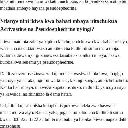
la damu mara kwa mara wakati unachukua, au kupendekeza matibabu
mbadala ambayo hayana pseudoephedrine.
Nifanye nini ikiwa kwa bahati mbaya nitachukua
Acrivastine na Pseudoephedrine nyingi?
Ikiwa unatumia zaidi ya kipimo kilichopendekezwa kwa bahati mbaya,
wasiliana na daktari wako au kituo cha kudhibiti sumu mara moja.
Kutumia dawa nyingi kunaweza kusababisha athari mbaya, haswa
kutoka kwa sehemu ya pseudoephedrine.
Dalili za overdose zinaweza kujumuisha wasiwasi mkubwa, mapigo
ya moyo ya haraka, ugumu wa kulala, kizunguzungu, au kichefuchefu.
Katika hali mbaya, unaweza kupata mshtuko, midundo ya moyo isiyo
ya kawaida, au shinikizo la damu hatari.
Usijaribu kujisababisha kutapika isipokuwa uelekezwe haswa na
mtaalamu wa afya. Badala yake, piga simu kituo cha kudhibiti sumu
kwa 1-800-222-1222 au tafuta matibabu ya haraka ikiwa unapata dalili
zinazohusu.