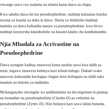
viwango sawa vya usalama na ufanisi kama dawa za chapa.
Kwa sababu dawa hii ina pseudoephedrine, utahitaji kuinunua kutoka
nyuma ya kaunta ya duka la dawa. Sheria ya shirikisho inahitaji
maduka ya dawa kufuatilia mauzo ya pseudoephedrine, kwa hivyo
utahitaji kuonyesha kitambulisho na kusaini kitabu cha kumbukumbu.
Njia Mbadala za Acrivastine na
Pseudoephedrine
Dawa nyingine kadhaa zinaweza kutoa unafuu sawa kwa dalili za
mzio, ingawa zinaweza kufanya kazi tofauti kidogo. Daktari wako
anaweza kukusaidia kuchagua chaguo bora kulingana na dalili zako
maalum na historia ya matibabu.
Mchanganyiko mwingine wa antihistamine na decongestant ni pamoja
na loratadine na pseudoephedrine (Claritin-D) au cetirizine na
pseudoephedrine (Zyrtec-D). Hizi hufanya kazi sawa lakini hutumia