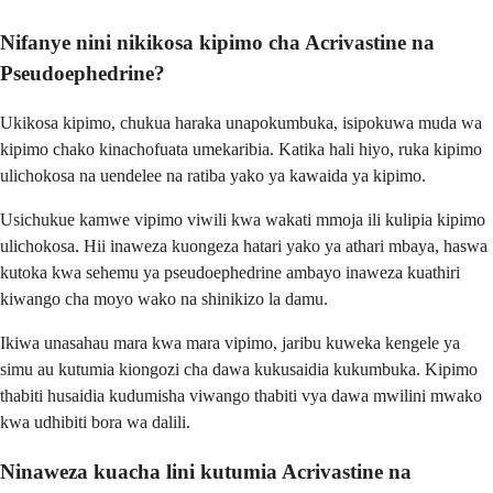
Nifanye nini nikikosa kipimo cha Acrivastine na
Pseudoephedrine?
Ukikosa kipimo, chukua haraka unapokumbuka, isipokuwa muda wa
kipimo chako kinachofuata umekaribia. Katika hali hiyo, ruka kipimo
ulichokosa na uendelee na ratiba yako ya kawaida ya kipimo.
Usichukue kamwe vipimo viwili kwa wakati mmoja ili kulipia kipimo
ulichokosa. Hii inaweza kuongeza hatari yako ya athari mbaya, haswa
kutoka kwa sehemu ya pseudoephedrine ambayo inaweza kuathiri
kiwango cha moyo wako na shinikizo la damu.
Ikiwa unasahau mara kwa mara vipimo, jaribu kuweka kengele ya
simu au kutumia kiongozi cha dawa kukusaidia kukumbuka. Kipimo
thabiti husaidia kudumisha viwango thabiti vya dawa mwilini mwako
kwa udhibiti bora wa dalili.
Ninaweza kuacha lini kutumia Acrivastine na