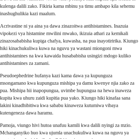
kulenga dalili zako. Fikiria kama mbinu ya timu ambapo kila sehemu
inashughulikia kazi maalum.
Acrivastine ni ya aina ya dawa zinazoitwa antihistamines. Inazuia
vipokezi vya histamine mwilini mwako, ikizuia athari za kemikali
zinazosababisha kupiga chafya, kuwasha, na pua inayotiririka. Kiungo
hiki kinachukuliwa kuwa na nguvu ya wastani miongoni mwa
antihistamines na kwa kawaida husababisha usingizi mdogo kuliko
antihistamines za zamani.
Pseudoephedrine hufanya kazi kama dawa ya kupunguza
msongamano kwa kupunguza mishipa ya damu kwenye njia zako za
pua. Mishipa hii inapopungua, uvimbe hupungua na hewa inaweza
kupita kwa uhuru zaidi kupitia pua yako. Kiungo hiki kinafaa sana
lakini kinadhibitiwa kwa sababu kinaweza kutumiwa vibaya
kutengeneza dawa haramu.
Pamoja, viungo hivi hutoa unafuu kamili kwa dalili nyingi za mzio.
Mchanganyiko huo kwa ujumla unachukuliwa kuwa na nguvu ya