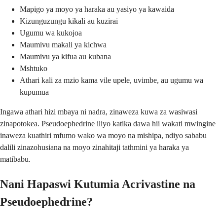
Mapigo ya moyo ya haraka au yasiyo ya kawaida
Kizunguzungu kikali au kuzirai
Ugumu wa kukojoa
Maumivu makali ya kichwa
Maumivu ya kifua au kubana
Mshtuko
Athari kali za mzio kama vile upele, uvimbe, au ugumu wa
kupumua
Ingawa athari hizi mbaya ni nadra, zinaweza kuwa za wasiwasi
zinapotokea. Pseudoephedrine iliyo katika dawa hii wakati mwingine
inaweza kuathiri mfumo wako wa moyo na mishipa, ndiyo sababu
dalili zinazohusiana na moyo zinahitaji tathmini ya haraka ya
matibabu.
Nani Hapaswi Kutumia Acrivastine na
Pseudoephedrine?