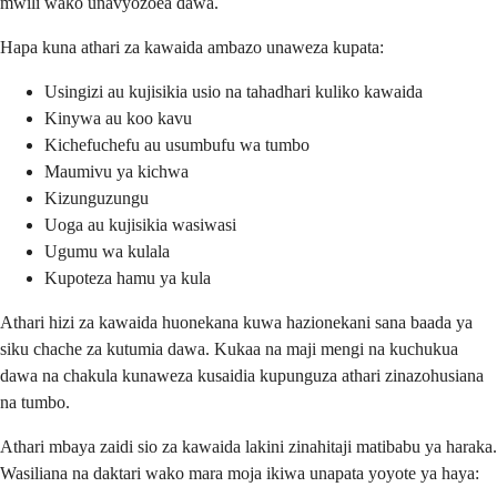
mwili wako unavyozoea dawa.
Hapa kuna athari za kawaida ambazo unaweza kupata:
Usingizi au kujisikia usio na tahadhari kuliko kawaida
Kinywa au koo kavu
Kichefuchefu au usumbufu wa tumbo
Maumivu ya kichwa
Kizunguzungu
Uoga au kujisikia wasiwasi
Ugumu wa kulala
Kupoteza hamu ya kula
Athari hizi za kawaida huonekana kuwa hazionekani sana baada ya
siku chache za kutumia dawa. Kukaa na maji mengi na kuchukua
dawa na chakula kunaweza kusaidia kupunguza athari zinazohusiana
na tumbo.
Athari mbaya zaidi sio za kawaida lakini zinahitaji matibabu ya haraka.
Wasiliana na daktari wako mara moja ikiwa unapata yoyote ya haya: