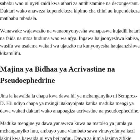
sababu wao ni nyeti zaidi kwa athari za antihistamine na decongestant.
Daktari wako anaweza kupendekeza kipimo cha chini au kupendekeza
matibabu mbadala.
Wanawake wajawazito na wanaonyonyesha wanapaswa kujadili hatari
na faida na mtoa huduma wao wa afya. Ingawa haijaonyeshwa kabisa,
wasifu wa usalama wakati wa ujauzito na kunyonyesha haujaanzishwa
kikamilifu.
Majina ya Bidhaa ya Acrivastine na
Pseudoephedrine
Jina la kawaida la chapa kwa dawa hii ya mchanganyiko ni Semprex-
D. Hii ndiyo chapa ya msingi utakayoipata katika maduka mengi ya
dawa wakati daktari wako anapoagiza acrivastine na pseudoephedrine.
Maduka mengine ya dawa yanaweza kuwa na matoleo ya jumla ya
mchanganyiko huu, ambayo yana viambato sawa vinavyofanya kazi
lakini kwa kawaida ni vya bei nafuu. Dawa za jumla lazima zifikie