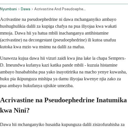
Nyumbani
Dawa
Acrivastine And Pseudoephedrine Oral Route
Acrivastine na pseudoephedrine ni dawa mchanganyiko ambayo
hushughulikia dalili za kupiga chafya na pua iliyojaa kwa wakati
mmoja. Dawa hii ya hatua mbili inachanganya antihistamine
(acrivastine) na decongestant (pseudoephedrine) ili kutoa unafuu
kutoka kwa mzio wa msimu na dalili za mafua.
Unaweza kujua dawa hii vizuri zaidi kwa jina lake la chapa Semprex-
D. Imeundwa kufanya kazi katika pande mbili - kuzuia histamine
ambayo husababisha pua yako inayotiririka na macho yenye kuwasha,
huku pia ikipunguza mishipa ya damu iliyojaa kwenye njia zako za
pua ambayo hukufanya ujisikie umeziba.
Acrivastine na Pseudoephedrine Inatumika
kwa Nini?
Dawa hii mchanganyiko husaidia kupunguza dalili zisizofurahisha za