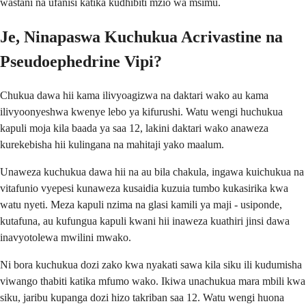
wastani na ufanisi katika kudhibiti mzio wa msimu.
Je, Ninapaswa Kuchukua Acrivastine na
Pseudoephedrine Vipi?
Chukua dawa hii kama ilivyoagizwa na daktari wako au kama
ilivyoonyeshwa kwenye lebo ya kifurushi. Watu wengi huchukua
kapuli moja kila baada ya saa 12, lakini daktari wako anaweza
kurekebisha hii kulingana na mahitaji yako maalum.
Unaweza kuchukua dawa hii na au bila chakula, ingawa kuichukua na
vitafunio vyepesi kunaweza kusaidia kuzuia tumbo kukasirika kwa
watu nyeti. Meza kapuli nzima na glasi kamili ya maji - usiponde,
kutafuna, au kufungua kapuli kwani hii inaweza kuathiri jinsi dawa
inavyotolewa mwilini mwako.
Ni bora kuchukua dozi zako kwa nyakati sawa kila siku ili kudumisha
viwango thabiti katika mfumo wako. Ikiwa unachukua mara mbili kwa
siku, jaribu kupanga dozi hizo takriban saa 12. Watu wengi huona