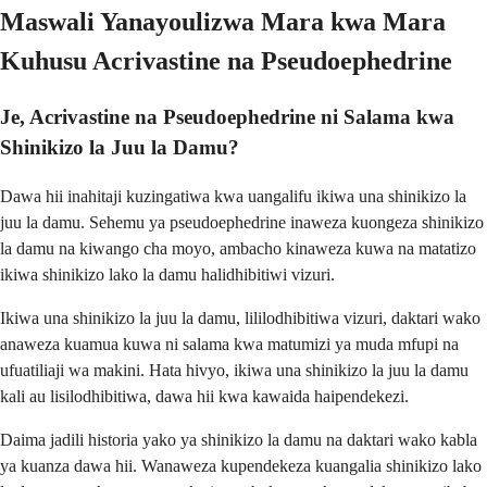
Maswali Yanayoulizwa Mara kwa Mara
Kuhusu Acrivastine na Pseudoephedrine
Je, Acrivastine na Pseudoephedrine ni Salama kwa
Shinikizo la Juu la Damu?
Dawa hii inahitaji kuzingatiwa kwa uangalifu ikiwa una shinikizo la
juu la damu. Sehemu ya pseudoephedrine inaweza kuongeza shinikizo
la damu na kiwango cha moyo, ambacho kinaweza kuwa na matatizo
ikiwa shinikizo lako la damu halidhibitiwi vizuri.
Ikiwa una shinikizo la juu la damu, lililodhibitiwa vizuri, daktari wako
anaweza kuamua kuwa ni salama kwa matumizi ya muda mfupi na
ufuatiliaji wa makini. Hata hivyo, ikiwa una shinikizo la juu la damu
kali au lisilodhibitiwa, dawa hii kwa kawaida haipendekezi.
Daima jadili historia yako ya shinikizo la damu na daktari wako kabla
ya kuanza dawa hii. Wanaweza kupendekeza kuangalia shinikizo lako