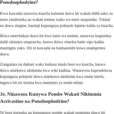
Pseudoephedrine?
Kwa kawaida unaweza kuacha kutumia dawa hii wakati dalili zako za
mzio zinaboreka au wakati msimu wako wa mzio unapoisha. Tofauti
na dawa zingine, hauitaji kupunguza polepole kipimo kabla ya kuacha.
Ikiwa umechukua dawa hii kwa mzio wa msimu, unaweza kugundua
dalili zikirejea unapoacha, haswa ikiwa vimelea bado vipo katika
mazingira yako. Hii ni kawaida na haimaanishi kuwa unategemea
dawa.
Zungumza na daktari wako kuhusu muda bora wa kuacha, haswa
ikiwa umekuwa ukiitumia kwa wiki kadhaa. Wanaweza kupendekeza
kupunguza polepole ikiwa umekuwa ukiitumia kwa muda mrefu,
ingawa hii sio lazima kwa matumizi ya muda mfupi.
Je, Ninaweza Kunywa Pombe Wakati Nikitumia
Acrivastine na Pseudoephedrine?
Ni bora kuepuka au kupunguza pombe wakati unatumia dawa hii.