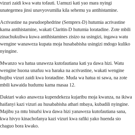
vizuri zaidi kwa watu tofauti. Uamuzi kati yao mara nyingi
unategemea jinsi unavyovumilia kila sehemu ya antihistamine.
Acrivastine na pseudoephedrine (Semprex-D) hutumia acrivastine
kama antihistamine, wakati Claritin-D hutumia loratadine. Zote mbili
zinachukuliwa kuwa antihistamines zisizo na usingizi, ingawa watu
wengine wanaweza kupata moja husababisha usingizi mdogo kuliko
nyingine.
Mwanzo wa hatua unaweza kutofautiana kati ya dawa hizi. Watu
wengine huona unafuu wa haraka na acrivastine, wakati wengine
hujibu vizuri zaidi kwa loratadine. Muda wa hatua ni sawa, na zote
mbili kawaida hudumu kama masaa 12.
Daktari wako anaweza kupendekeza kujaribu moja kwanza, na ikiwa
haifanyi kazi vizuri au husababisha athari mbaya, kubadili nyingine.
Majibu ya mtu binafsi kwa dawa hizi yanaweza kutofautiana sana,
kwa hivyo kinachofanya kazi vizuri kwa rafiki yako huenda sio
chaguo bora kwako.