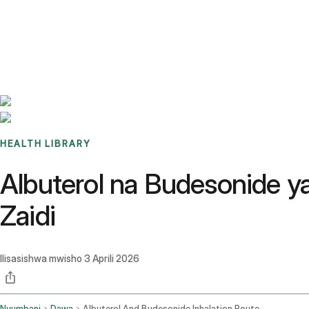
Benchmarks
Stories
FAQ
Sign up / Log in
HEALTH LIBRARY
Albuterol na Budesonide y
Zaidi
Ilisasishwa mwisho
3 Aprili 2026
Nyumbani
Dawa
Albuterol And Budesonide Inhalation Route