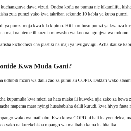
5 ili kuchanganya dawa vizuri. Ondoa kofia na pumua nje kikamilifu,
isha zuia pumzi yako kwa takriban sekunde 10 kabla ya kutoa pumzi.
idi ya pumzi moja kwa kila kipimo. Hii inaruhusu pumzi ya kwanza kusa
o na maji na uteme ili kuzuia muwasho wa koo na ugonjwa wa mdomo.
isha kichochezi cha plastiki na maji ya uvuguvugu. Acha ikauke kabis
esonide Kwa Muda Gani?
a udhibiti mzuri wa dalili zao za pumu au COPD. Daktari wako ataamu
i cha kupumulia kwa miezi au hata miaka ili kuweka njia zako za hew
, kuacha mapema mara nyingi husababisha dalili kurudi, kwa hivyo fua
ango wako wa matibabu. Kwa kuwa COPD ni hali inayoendelea, matu
eo yako na kurekebisha mpango wa matibabu kama inahitajika.