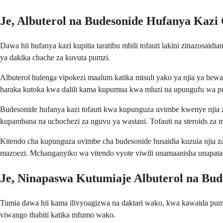
Je, Albuterol na Budesonide Hufanya Kazi
Dawa hii hufanya kazi kupitia taratibu mbili tofauti lakini zinazosa
ya dakika chache za kuvuta pumzi.
Albuterol hulenga vipokezi maalum katika misuli yako ya njia ya hewa
haraka kutoka kwa dalili kama kupumua kwa mluzi na upungufu wa p
Budesonide hufanya kazi tofauti kwa kupunguza uvimbe kwenye njia 
kupambana na uchochezi za nguvu ya wastani. Tofauti na steroids z
Kitendo cha kupunguza uvimbe cha budesonide husaidia kuzuia njia za
mazoezi. Mchanganyiko wa vitendo vyote viwili unamaanisha unapata
Je, Ninapaswa Kutumiaje Albuterol na Bud
Tumia dawa hii kama ilivyoagizwa na daktari wako, kwa kawaida pumz
viwango thabiti katika mfumo wako.