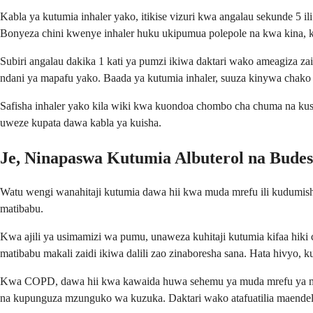
Kabla ya kutumia inhaler yako, itikise vizuri kwa angalau sekunde 
Bonyeza chini kwenye inhaler huku ukipumua polepole na kwa kina, k
Subiri angalau dakika 1 kati ya pumzi ikiwa daktari wako ameagiza za
ndani ya mapafu yako. Baada ya kutumia inhaler, suuza kinywa chak
Safisha inhaler yako kila wiki kwa kuondoa chombo cha chuma na kusaf
uweze kupata dawa kabla ya kuisha.
Je, Ninapaswa Kutumia Albuterol na Bud
Watu wengi wanahitaji kutumia dawa hii kwa muda mrefu ili kudumish
matibabu.
Kwa ajili ya usimamizi wa pumu, unaweza kuhitaji kutumia kifaa hik
matibabu makali zaidi ikiwa dalili zao zinaboresha sana. Hata hivyo
Kwa COPD, dawa hii kwa kawaida huwa sehemu ya muda mrefu ya mp
na kupunguza mzunguko wa kuzuka. Daktari wako atafuatilia maendel