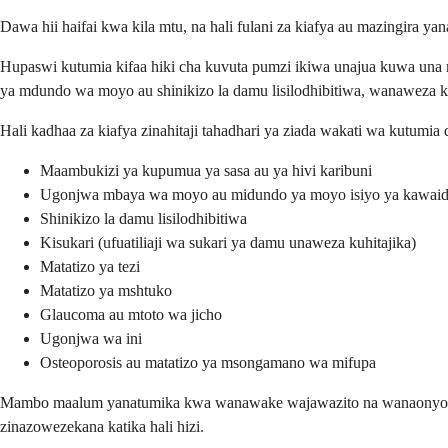
Dawa hii haifai kwa kila mtu, na hali fulani za kiafya au mazingira 
Hupaswi kutumia kifaa hiki cha kuvuta pumzi ikiwa unajua kuwa una m
ya mdundo wa moyo au shinikizo la damu lisilodhibitiwa, wanaweza ku
Hali kadhaa za kiafya zinahitaji tahadhari ya ziada wakati wa kutumia 
Maambukizi ya kupumua ya sasa au ya hivi karibuni
Ugonjwa mbaya wa moyo au midundo ya moyo isiyo ya kawai
Shinikizo la damu lisilodhibitiwa
Kisukari (ufuatiliaji wa sukari ya damu unaweza kuhitajika)
Matatizo ya tezi
Matatizo ya mshtuko
Glaucoma au mtoto wa jicho
Ugonjwa wa ini
Osteoporosis au matatizo ya msongamano wa mifupa
Mambo maalum yanatumika kwa wanawake wajawazito na wanaonyonyesha
zinazowezekana katika hali hizi.