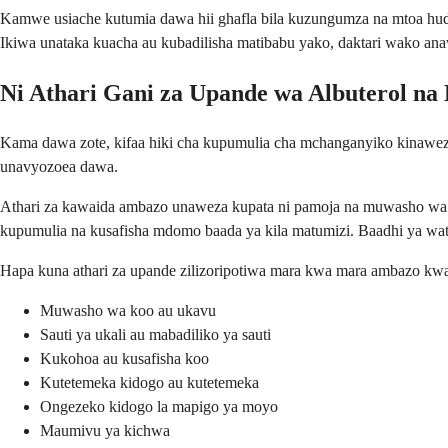
Kamwe usiache kutumia dawa hii ghafla bila kuzungumza na mtoa hu
Ikiwa unataka kuacha au kubadilisha matibabu yako, daktari wako an
Ni Athari Gani za Upande wa Albuterol na
Kama dawa zote, kifaa hiki cha kupumulia cha mchanganyiko kinaweza
unavyozoea dawa.
Athari za kawaida ambazo unaweza kupata ni pamoja na muwasho wa koo
kupumulia na kusafisha mdomo baada ya kila matumizi. Baadhi ya wa
Hapa kuna athari za upande zilizoripotiwa mara kwa mara ambazo kwa 
Muwasho wa koo au ukavu
Sauti ya ukali au mabadiliko ya sauti
Kukohoa au kusafisha koo
Kutetemeka kidogo au kutetemeka
Ongezeko kidogo la mapigo ya moyo
Maumivu ya kichwa