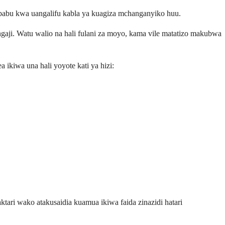
atibabu kwa uangalifu kabla ya kuagiza mchanganyiko huu.
gaji. Watu walio na hali fulani za moyo, kama vile matatizo makubwa
 ikiwa una hali yoyote kati ya hizi:
i wako atakusaidia kuamua ikiwa faida zinazidi hatari