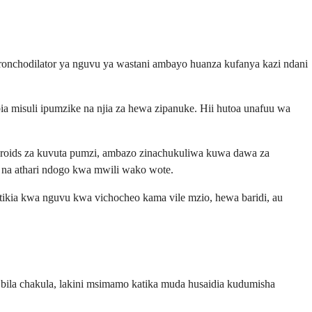
 bronchodilator ya nguvu ya wastani ambayo huanza kufanya kazi ndani
ia misuli ipumzike na njia za hewa zipanuke. Hii hutoa unafuu wa
teroids za kuvuta pumzi, ambazo zinachukuliwa kuwa dawa za
 na athari ndogo kwa mwili wako wote.
tikia kwa nguvu kwa vichocheo kama vile mzio, hewa baridi, au
 bila chakula, lakini msimamo katika muda husaidia kudumisha