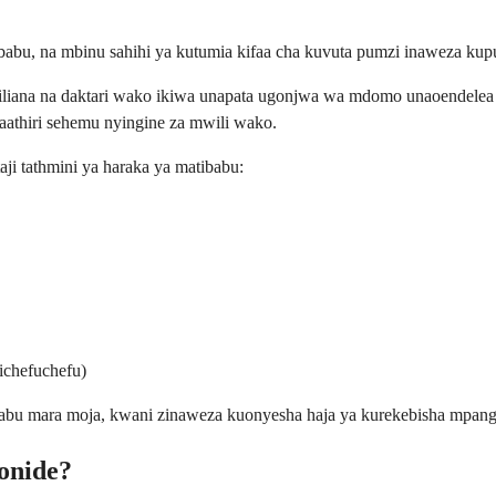
ibabu, na mbinu sahihi ya kutumia kifaa cha kuvuta pumzi inaweza ku
 Wasiliana na daktari wako ikiwa unapata ugonjwa wa mdomo unaoendel
athiri sehemu nyingine za mwili wako.
ji tathmini ya haraka ya matibabu:
kichefuchefu)
atibabu mara moja, kwani zinaweza kuonyesha haja ya kurekebisha mpa
onide?