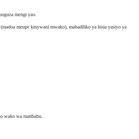
punguza mengi yao.
ea (madoa meupe kinywani mwako), mabadiliko ya hisia yasiyo ya
ngo wako wa matibabu.