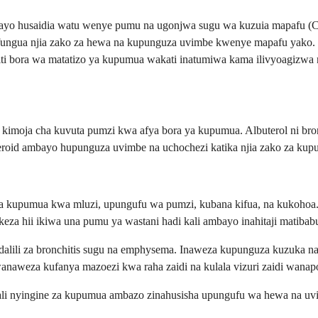
ayo husaidia watu wenye pumu na ugonjwa sugu wa kuzuia mapafu (CO
 kufungua njia zako za hewa na kupunguza uvimbe kwenye mapafu yako
biti bora wa matatizo ya kupumua wakati inatumiwa kama ilivyoagizwa 
 kimoja cha kuvuta pumzi kwa afya bora ya kupumua. Albuterol ni bronc
steroid ambayo hupunguza uvimbe na uchochezi katika njia zako za kup
ama kupumua kwa mluzi, upungufu wa pumzi, kubana kifua, na kukohoa.
eza hii ikiwa una pumu ya wastani hadi kali ambayo inahitaji matiba
lili za bronchitis sugu na emphysema. Inaweza kupunguza kuzuka na k
eza kufanya mazoezi kwa raha zaidi na kulala vizuri zaidi wanapo
li nyingine za kupumua ambazo zinahusisha upungufu wa hewa na uv