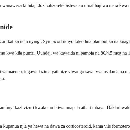
wanaweza kuhitaji dozi zilizorekebishwa au ufuatiliaji wa mara kwa m
onide
cort katika nchi nyingi. Symbicort ndiyo toleo linalotambulika na kua
mu kwa kila pumzi. Uundaji wa kawaida ni pamoja na 80/4.5 mcg na 
i ya maeneo, ingawa lazima yatimize viwango sawa vya usalama na ufa
ko.
fanyi kazi vizuri kwako au ikiwa unapata athari mbaya. Daktari wako
kupanua njia ya hewa na dawa za corticosteroid, kama vile formoterol 