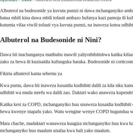
Albuterol na budesonide ya kuvuta pumzi ni dawa mchanganyiko amb
hatua mbili kina dawa mbili tofauti ambazo hufanya kazi pamoja ili
kutumia vifaa viwili tofauti vya kuvuta pumzi, na inaweza kutoa udhi
Albuterol na Budesonide ni Nini?
Dawa hii inachanganya matibabu mawili yaliyothibitishwa katika kifaa
zako za hewa ili kuzisaidia kufunguka haraka. Budesonide ni cortico
Fikiria albuterol kama sehemu ya
Kwa pumu, dawa hii inaweza kusaidia kudhibiti dalili za kila siku k
udhibiti wa muda mrefu wa dalili zao. Daktari wako anaweza kupendek
Katika kesi za COPD, mchanganyiko huu unaweza kusaidia kudhibiti da
hewa kwenye mapafu yako. Watu wengine wenye COPD hugundua wanaw
Mara chache, madaktari wanaweza kuagiza mchanganyiko huu kwa ha
mchanganyiko huu maalum unafaa kwa hali yako maalum.