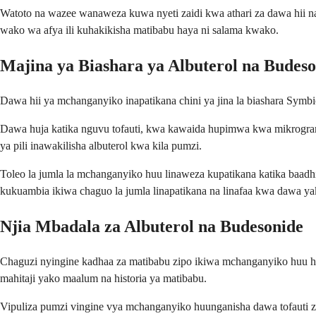
Watoto na wazee wanaweza kuwa nyeti zaidi kwa athari za dawa hii na 
wako wa afya ili kuhakikisha matibabu haya ni salama kwako.
Majina ya Biashara ya Albuterol na Budes
Dawa hii ya mchanganyiko inapatikana chini ya jina la biashara Symbi
Dawa huja katika nguvu tofauti, kwa kawaida hupimwa kwa mikrogra
ya pili inawakilisha albuterol kwa kila pumzi.
Toleo la jumla la mchanganyiko huu linaweza kupatikana katika baadh
kukuambia ikiwa chaguo la jumla linapatikana na linafaa kwa dawa ya
Njia Mbadala za Albuterol na Budesonide
Chaguzi nyingine kadhaa za matibabu zipo ikiwa mchanganyiko huu hau
mahitaji yako maalum na historia ya matibabu.
Vipuliza pumzi vingine vya mchanganyiko huunganisha dawa tofauti za 