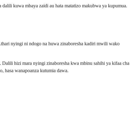
dalili kuwa mbaya zaidi au hata matatizo makubwa ya kupumua.
thari nyingi ni ndogo na huwa zinaboresha kadiri mwili wako
alili hizi mara nyingi zinaboresha kwa mbinu sahihi ya kifaa cha
go, hasa wanapoanza kutumia dawa.