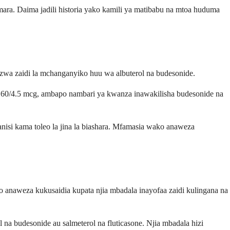
ara. Daima jadili historia yako kamili ya matibabu na mtoa huduma
gizwa zaidi la mchanganyiko huu wa albuterol na budesonide.
160/4.5 mcg, ambapo nambari ya kwanza inawakilisha budesonide na
nisi kama toleo la jina la biashara. Mfamasia wako anaweza
 anaweza kukusaidia kupata njia mbadala inayofaa zaidi kulingana na
na budesonide au salmeterol na fluticasone. Njia mbadala hizi