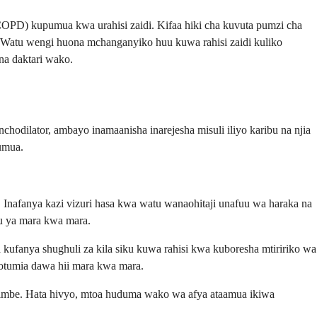
PD) kupumua kwa urahisi zaidi. Kifaa hiki cha kuvuta pumzi cha
. Watu wengi huona mchanganyiko huu kuwa rahisi zaidi kuliko
na daktari wako.
hodilator, ambayo inamaanisha inarejesha misuli iliyo karibu na njia
umua.
 Inafanya kazi vizuri hasa kwa watu wanaohitaji unafuu wa haraka na
bu ya mara kwa mara.
ufanya shughuli za kila siku kuwa rahisi kwa kuboresha mtiririko wa
tumia dawa hii mara kwa mara.
imbe. Hata hivyo, mtoa huduma wako wa afya ataamua ikiwa