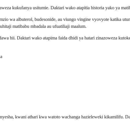
yanaweza kukufanya usitumie. Daktari wako atapitia historia yako ya m
zio wa albuterol, budesonide, au viungo vingine vyovyote katika utun
hitaji matibabu mbadala au ufuatiliaji maalum.
dawa hii. Daktari wako atapima faida dhidi ya hatari zinazoweza kutokea
da
, kwani athari kwa watoto wachanga hazieleweki kikamilifu. Daktar