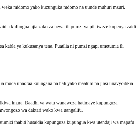
 kisha weka midomo yako kuzunguka mdomo na uunde muhuri mzuri.
idia kufungua njia zako za hewa ili pumzi ya pili iweze kupenya zaidi
a kabla ya kukusanya tena. Fuatilia ni pumzi ngapi umetumia ili
a muda unaofaa kulingana na hali yako maalum na jinsi unavyoitikia
a zikiwa imara. Baadhi ya watu wanaweza hatimaye kupunguza
ta mwongozo wa daktari wako kwa uangalifu.
mizi thabiti husaidia kupunguza kupungua kwa utendaji wa mapafu