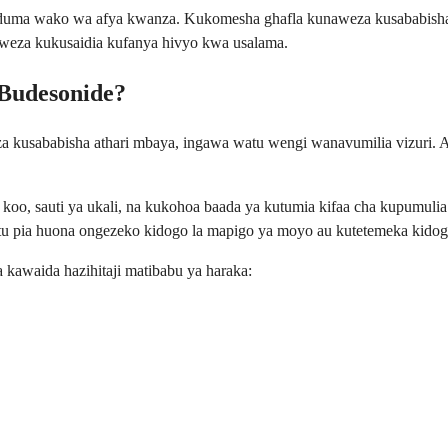
duma wako wa afya kwanza. Kukomesha ghafla kunaweza kusababisha 
aweza kukusaidia kufanya hivyo kwa usalama.
 Budesonide?
 kusababisha athari mbaya, ingawa watu wengi wanavumilia vizuri. A
, sauti ya ukali, na kukohoa baada ya kutumia kifaa cha kupumulia. D
tu pia huona ongezeko kidogo la mapigo ya moyo au kutetemeka kido
kawaida hazihitaji matibabu ya haraka: