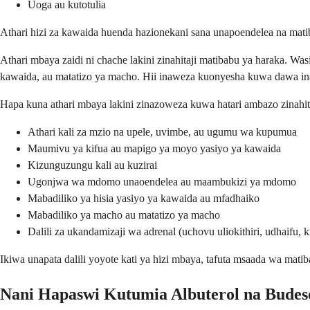
Uoga au kutotulia
Athari hizi za kawaida huenda hazionekani sana unapoendelea na mat
Athari mbaya zaidi ni chache lakini zinahitaji matibabu ya haraka.
kawaida, au matatizo ya macho. Hii inaweza kuonyesha kuwa dawa ina
Hapa kuna athari mbaya lakini zinazoweza kuwa hatari ambazo zinahita
Athari kali za mzio na upele, uvimbe, au ugumu wa kupumua
Maumivu ya kifua au mapigo ya moyo yasiyo ya kawaida
Kizunguzungu kali au kuzirai
Ugonjwa wa mdomo unaoendelea au maambukizi ya mdomo
Mabadiliko ya hisia yasiyo ya kawaida au mfadhaiko
Mabadiliko ya macho au matatizo ya macho
Dalili za ukandamizaji wa adrenal (uchovu uliokithiri, udhaifu, 
Ikiwa unapata dalili yoyote kati ya hizi mbaya, tafuta msaada wa m
Nani Hapaswi Kutumia Albuterol na Budes