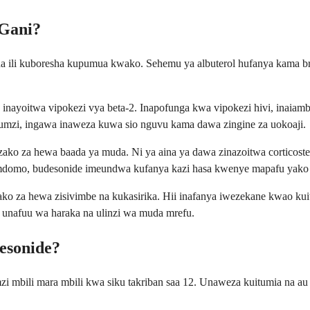
 Gani?
idiana ili kuboresha kupumua kwako. Sehemu ya albuterol hufanya kama
 inayoitwa vipokezi vya beta-2. Inapofunga kwa vipokezi hivi, inaiamb
umzi, ingawa inaweza kuwa sio nguvu kama dawa zingine za uokoaji.
zako za hewa baada ya muda. Ni ya aina ya dawa zinazoitwa corticos
a mdomo, budesonide imeundwa kufanya kazi hasa kwenye mapafu yako
ko za hewa zisivimbe na kukasirika. Hii inafanya iwezekane kwao kui
 unafuu wa haraka na ulinzi wa muda mrefu.
esonide?
i mbili mara mbili kwa siku takriban saa 12. Unaweza kuitumia na au