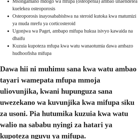
Msongamano mdogo wa mfupa (osteopenia) ambao unaendelea
kuelekea osteoporosis
Osteoporosis inayosababishwa na steroid kutoka kwa matumizi
ya muda mrefu ya corticosteroid
Ugonjwa wa Paget, ambapo mifupa hukua isivyo kawaida na
dhaifu
Kuzuia kupoteza mfupa kwa watu wanaotumia dawa ambazo
hudhoofisha mifupa
Dawa hii ni muhimu sana kwa watu ambao
tayari wamepata mfupa mmoja
uliovunjika, kwani hupunguza sana
uwezekano wa kuvunjika kwa mifupa siku
za usoni. Pia hutumika kuzuia kwa watu
walio na sababu nyingi za hatari ya
kupoteza nguvu ya mifupa.