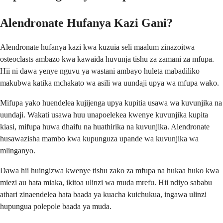
Alendronate Hufanya Kazi Gani?
Alendronate hufanya kazi kwa kuzuia seli maalum zinazoitwa
osteoclasts ambazo kwa kawaida huvunja tishu za zamani za mfupa.
Hii ni dawa yenye nguvu ya wastani ambayo huleta mabadiliko
makubwa katika mchakato wa asili wa uundaji upya wa mfupa wako.
Mifupa yako huendelea kujijenga upya kupitia usawa wa kuvunjika na
uundaji. Wakati usawa huu unapoelekea kwenye kuvunjika kupita
kiasi, mifupa huwa dhaifu na huathirika na kuvunjika. Alendronate
husawazisha mambo kwa kupunguza upande wa kuvunjika wa
mlinganyo.
Dawa hii huingizwa kwenye tishu zako za mfupa na hukaa huko kwa
miezi au hata miaka, ikitoa ulinzi wa muda mrefu. Hii ndiyo sababu
athari zinaendelea hata baada ya kuacha kuichukua, ingawa ulinzi
hupungua polepole baada ya muda.