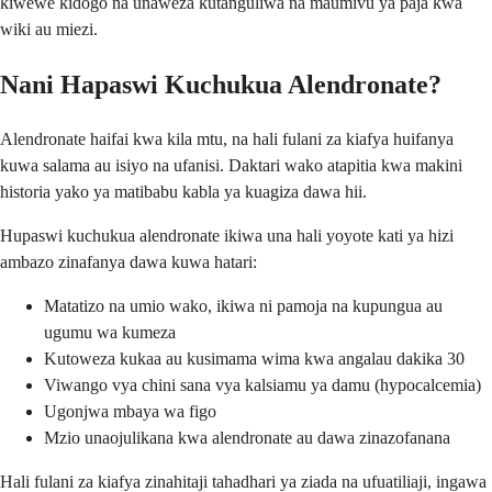
kiwewe kidogo na unaweza kutanguliwa na maumivu ya paja kwa
wiki au miezi.
Nani Hapaswi Kuchukua Alendronate?
Alendronate haifai kwa kila mtu, na hali fulani za kiafya huifanya
kuwa salama au isiyo na ufanisi. Daktari wako atapitia kwa makini
historia yako ya matibabu kabla ya kuagiza dawa hii.
Hupaswi kuchukua alendronate ikiwa una hali yoyote kati ya hizi
ambazo zinafanya dawa kuwa hatari:
Matatizo na umio wako, ikiwa ni pamoja na kupungua au
ugumu wa kumeza
Kutoweza kukaa au kusimama wima kwa angalau dakika 30
Viwango vya chini sana vya kalsiamu ya damu (hypocalcemia)
Ugonjwa mbaya wa figo
Mzio unaojulikana kwa alendronate au dawa zinazofanana
Hali fulani za kiafya zinahitaji tahadhari ya ziada na ufuatiliaji, ingawa