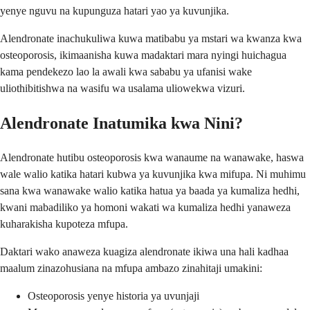
yenye nguvu na kupunguza hatari yao ya kuvunjika.
Alendronate inachukuliwa kuwa matibabu ya mstari wa kwanza kwa
osteoporosis, ikimaanisha kuwa madaktari mara nyingi huichagua
kama pendekezo lao la awali kwa sababu ya ufanisi wake
uliothibitishwa na wasifu wa usalama uliowekwa vizuri.
Alendronate Inatumika kwa Nini?
Alendronate hutibu osteoporosis kwa wanaume na wanawake, haswa
wale walio katika hatari kubwa ya kuvunjika kwa mifupa. Ni muhimu
sana kwa wanawake walio katika hatua ya baada ya kumaliza hedhi,
kwani mabadiliko ya homoni wakati wa kumaliza hedhi yanaweza
kuharakisha kupoteza mfupa.
Daktari wako anaweza kuagiza alendronate ikiwa una hali kadhaa
maalum zinazohusiana na mfupa ambazo zinahitaji umakini:
Osteoporosis yenye historia ya uvunjaji