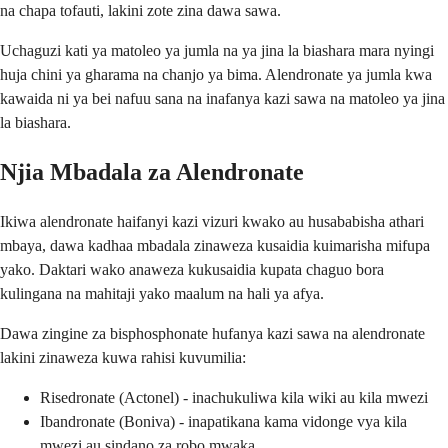
na chapa tofauti, lakini zote zina dawa sawa.
Uchaguzi kati ya matoleo ya jumla na ya jina la biashara mara nyingi
huja chini ya gharama na chanjo ya bima. Alendronate ya jumla kwa
kawaida ni ya bei nafuu sana na inafanya kazi sawa na matoleo ya jina
la biashara.
Njia Mbadala za Alendronate
Ikiwa alendronate haifanyi kazi vizuri kwako au husababisha athari
mbaya, dawa kadhaa mbadala zinaweza kusaidia kuimarisha mifupa
yako. Daktari wako anaweza kukusaidia kupata chaguo bora
kulingana na mahitaji yako maalum na hali ya afya.
Dawa zingine za bisphosphonate hufanya kazi sawa na alendronate
lakini zinaweza kuwa rahisi kuvumilia:
Risedronate (Actonel) - inachukuliwa kila wiki au kila mwezi
Ibandronate (Boniva) - inapatikana kama vidonge vya kila
mwezi au sindano za robo mwaka