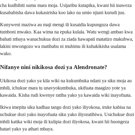
cha kudhibiti sumu mara moja. Usijaribu kutapika, kwani hii inaweza
kusababisha dawa kukasirisha koo lako na umio njiani kurudi juu.
Kunyweni maziwa au maji mengi ili kusaidia kupunguza dawa
tumboni mwako. Kaa wima na epuka kulala. Watu wengi ambao kwa
bahati mbaya wanachukua dozi za ziada hawapati matatizo makubwa,
lakini mwongozo wa matibabu ni muhimu ili kuhakikisha usalama
wako.
Nifanye nini nikikosa dozi ya Alendronate?
Ukikosa dozi yako ya kila wiki na kukumbuka ndani ya siku moja au
mbili, ichukue mara tu unavyokumbuka, ukifuata maagizo yote ya
kawaida. Kisha rudi kwenye ratiba yako ya kawaida wiki inayofuata.
Ikiwa imepita siku kadhaa tangu dozi yako iliyokosa, iruke kabisa na
uchukue dozi yako inayofuata siku yako iliyoratibiwa. Usichukue dozi
mbili katika wiki moja ili kulipia dozi iliyokosa, kwani hii huongeza
hatari yako ya athari mbaya.