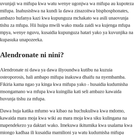
uvunjaji wa mifupa kwa watu wenye ugonjwa wa mifupa au kupoteza
mifupa. Inahusishwa na kundi la dawa zinazoitwa bisphosphonates,
ambazo hufanya kazi kwa kupunguza mchakato wa asili unaovunja
tishu za mfupa. Hii huipa mwili wako muda zaidi wa kujenga mfupa
mpya, wenye nguvu, kusaidia kupunguza hatari yako ya kuvunjika na
kupasuka unapozeeka.
Alendronate ni nini?
Alendronate ni dawa ya dawa iliyoundwa kutibu na kuzuia
osteoporosis, hali ambapo mifupa inakuwa dhaifu na nyembamba.
Fikiria kama ngao ya kinga kwa mifupa yako - husaidia kudumisha
msongamano wa mfupa kwa kuingilia kati seli ambazo kawaida
huvunja tishu za mfupa.
Dawa huja katika mfumo wa kibao na huchukuliwa kwa mdomo,
kawaida mara moja kwa wiki au mara moja kwa siku kulingana na
mapendekezo ya daktari wako. Imekuwa ikitumika kwa usalama kwa
miongo kadhaa ili kusaidia mamilioni ya watu kudumisha mifupa