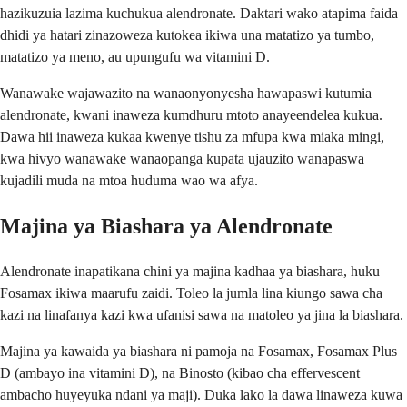
hazikuzuia lazima kuchukua alendronate. Daktari wako atapima faida
dhidi ya hatari zinazoweza kutokea ikiwa una matatizo ya tumbo,
matatizo ya meno, au upungufu wa vitamini D.
Wanawake wajawazito na wanaonyonyesha hawapaswi kutumia
alendronate, kwani inaweza kumdhuru mtoto anayeendelea kukua.
Dawa hii inaweza kukaa kwenye tishu za mfupa kwa miaka mingi,
kwa hivyo wanawake wanaopanga kupata ujauzito wanapaswa
kujadili muda na mtoa huduma wao wa afya.
Majina ya Biashara ya Alendronate
Alendronate inapatikana chini ya majina kadhaa ya biashara, huku
Fosamax ikiwa maarufu zaidi. Toleo la jumla lina kiungo sawa cha
kazi na linafanya kazi kwa ufanisi sawa na matoleo ya jina la biashara.
Majina ya kawaida ya biashara ni pamoja na Fosamax, Fosamax Plus
D (ambayo ina vitamini D), na Binosto (kibao cha effervescent
ambacho huyeyuka ndani ya maji). Duka lako la dawa linaweza kuwa