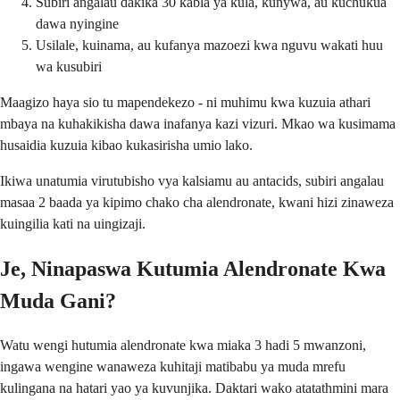
Subiri angalau dakika 30 kabla ya kula, kunywa, au kuchukua
dawa nyingine
Usilale, kuinama, au kufanya mazoezi kwa nguvu wakati huu
wa kusubiri
Maagizo haya sio tu mapendekezo - ni muhimu kwa kuzuia athari
mbaya na kuhakikisha dawa inafanya kazi vizuri. Mkao wa kusimama
husaidia kuzuia kibao kukasirisha umio lako.
Ikiwa unatumia virutubisho vya kalsiamu au antacids, subiri angalau
masaa 2 baada ya kipimo chako cha alendronate, kwani hizi zinaweza
kuingilia kati na uingizaji.
Je, Ninapaswa Kutumia Alendronate Kwa
Muda Gani?
Watu wengi hutumia alendronate kwa miaka 3 hadi 5 mwanzoni,
ingawa wengine wanaweza kuhitaji matibabu ya muda mrefu
kulingana na hatari yao ya kuvunjika. Daktari wako atatathmini mara