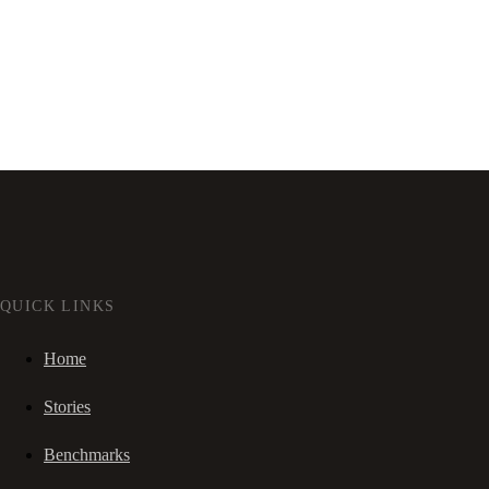
QUICK LINKS
Home
Stories
Benchmarks