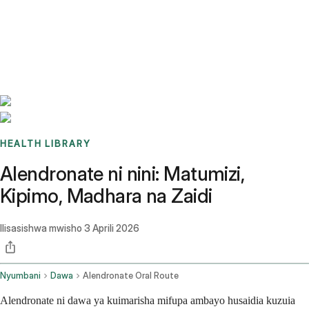
Benchmarks
Stories
FAQ
Sign up / Log in
HEALTH LIBRARY
Alendronate ni nini: Matumizi,
Kipimo, Madhara na Zaidi
Ilisasishwa mwisho
3 Aprili 2026
Nyumbani
Dawa
Alendronate Oral Route
Alendronate ni dawa ya kuimarisha mifupa ambayo husaidia kuzuia