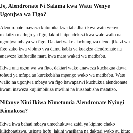
Je, Alendronate Ni Salama kwa Watu Wenye
Ugonjwa wa Figo?
Alendronate inaweza kutumika kwa tahadhari kwa watu wenye
matatizo madogo ya figo, lakini haipendekezi kwa wale walio na
ugonjwa mbaya wa figo. Daktari wako atachunguza utendaji kazi wa
figo zako kwa vipimo vya damu kabla ya kuagiza alendronate na
anaweza kuifuatilia mara kwa mara wakati wa matibabu.
Ikiwa una ugonjwa wa figo, daktari wako anaweza kuchagua dawa
tofauti ya mfupa au kurekebisha mpango wako wa matibabu. Watu
walio na ugonjwa mbaya wa figo hawapaswi kuchukua alendronate
kwani inaweza kujilimbikiza mwilini na kusababisha matatizo.
Nifanye Nini Ikiwa Nimetumia Alendronate Nyingi
Kimakosa?
Ikiwa kwa bahati mbaya umechukuwa zaidi ya kipimo chako
kilichoagizwa, usipate hofu, lakini wasiliana na daktari wako au kituo