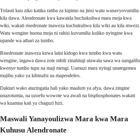
Tofauti kuu ziko katika ratiba za kipimo na jinsi watu wanavyovumilia
kila dawa. Alendronate kwa kawaida huchukuliwa mara moja kwa
wiki, wakati risedronate inaweza kuchukuliwa kila wiki au kila mwezi.
Watu wengine huona moja ni rahisi kuvumilia kuliko nyingine kwa
upande wa athari za tumbo.
Risedronate inaweza kuwa laini kidogo kwa tumbo kwa watu
wengine, ingawa dawa zote mbili zinahitaji utawala sawa wa uangalifu
kwenye tumbo tupu na maji mengi. Uamuzi mara nyingi unategemea
majibu yako ya kibinafsi na mapendeleo.
Daktari wako atazingatia hali yako maalum ya afya, dawa zingine
unazotumia, na uzoefu wowote wa awali na bisphosphonates wakati
wa kuamua kati ya chaguzi hizi.
Maswali Yanayoulizwa Mara kwa Mara
Kuhusu Alendronate