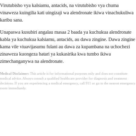
Virutubisho vya kalsiamu, antacids, na virutubisho vya chuma
vinaweza kuingilia kati uingizaji wa alendronate ikiwa vinachukuliwa
karibu sana.
Unapaswa kusubiri angalau masaa 2 baada ya kuchukua alendronate
kabla ya kuchukua kalsiamu, antacids, au dawa zingine. Dawa zingine
kama vile viuavijasumu fulani au dawa za kupambana na uchochezi
zinaweza kuongeza hatari ya kukasirika kwa tumbo ikiwa
zimechanganywa na alendronate.
Medical Disclaimer:
This article is for informational purposes only and does not constitute
medical advice. Always consult a qualified healthcare provider for diagnosis and treatment
decisions. If you are experiencing a medical emergency, call 911 or go to the nearest emergency
room immediately.