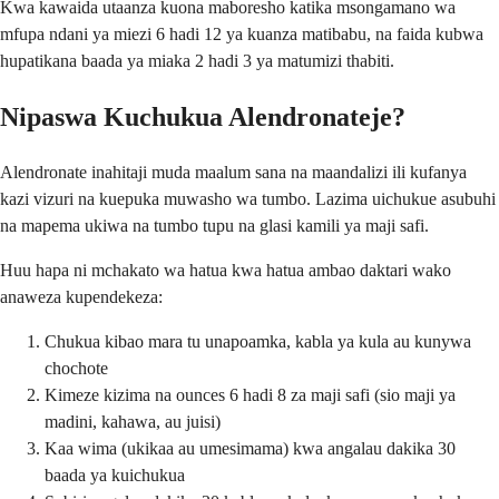
Kwa kawaida utaanza kuona maboresho katika msongamano wa
mfupa ndani ya miezi 6 hadi 12 ya kuanza matibabu, na faida kubwa
hupatikana baada ya miaka 2 hadi 3 ya matumizi thabiti.
Nipaswa Kuchukua Alendronateje?
Alendronate inahitaji muda maalum sana na maandalizi ili kufanya
kazi vizuri na kuepuka muwasho wa tumbo. Lazima uichukue asubuhi
na mapema ukiwa na tumbo tupu na glasi kamili ya maji safi.
Huu hapa ni mchakato wa hatua kwa hatua ambao daktari wako
anaweza kupendekeza:
Chukua kibao mara tu unapoamka, kabla ya kula au kunywa
chochote
Kimeze kizima na ounces 6 hadi 8 za maji safi (sio maji ya
madini, kahawa, au juisi)
Kaa wima (ukikaa au umesimama) kwa angalau dakika 30
baada ya kuichukua