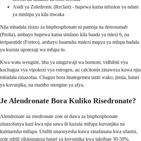
Asidi ya Zoledronic (Reclast) - hupewa kama infusion ya ndani
ya mishipa ya kila mwaka
Njia mbadala zisizo za bisphosphonate ni pamoja na denosumab
(Prolia), ambayo hupewa kama sindano kila baada ya miezi 6, na
teriparatide (Forteo), ambayo huamsha malezi mapya ya mfupa badala
ya kuzuia upotezaji wa mfupa tu.
Kwa watu wengine, tiba ya uingizwaji wa homoni, vidhibiti vya
kuchagua vya vipokezi vya estrogen, au calcitonin zinaweza kuwa njia
mbadala zinazofaa. Chaguo bora linategemea umri wako, jinsia, hatari
ya kuvunjika, na mambo mengine ya afya.
Je Alendronate Bora Kuliko Risedronate?
Alendronate na risedronate zote ni dawa za bisphosphonate
zinazofanya kazi kwa njia sawa ili kuzuia mifupa kuvunjika na
kuimarisha mifupa. Utafiti unaonyesha kuwa zinafanana kwa ufanisi,
zote mbili zikipunguza hatari ya kuvunjika kwa takriban 30-50%.