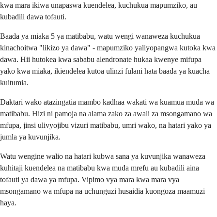
kwa mara ikiwa unapaswa kuendelea, kuchukua mapumziko, au
kubadili dawa tofauti.
Baada ya miaka 5 ya matibabu, watu wengi wanaweza kuchukua
kinachoitwa "likizo ya dawa" - mapumziko yaliyopangwa kutoka kwa
dawa. Hii hutokea kwa sababu alendronate hukaa kwenye mifupa
yako kwa miaka, ikiendelea kutoa ulinzi fulani hata baada ya kuacha
kuitumia.
Daktari wako atazingatia mambo kadhaa wakati wa kuamua muda wa
matibabu. Hizi ni pamoja na alama zako za awali za msongamano wa
mfupa, jinsi ulivyojibu vizuri matibabu, umri wako, na hatari yako ya
jumla ya kuvunjika.
Watu wengine walio na hatari kubwa sana ya kuvunjika wanaweza
kuhitaji kuendelea na matibabu kwa muda mrefu au kubadili aina
tofauti ya dawa ya mfupa. Vipimo vya mara kwa mara vya
msongamano wa mfupa na uchunguzi husaidia kuongoza maamuzi
haya.