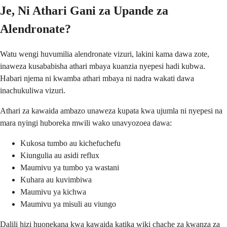
Je, Ni Athari Gani za Upande za
Alendronate?
Watu wengi huvumilia alendronate vizuri, lakini kama dawa zote,
inaweza kusababisha athari mbaya kuanzia nyepesi hadi kubwa.
Habari njema ni kwamba athari mbaya ni nadra wakati dawa
inachukuliwa vizuri.
Athari za kawaida ambazo unaweza kupata kwa ujumla ni nyepesi na
mara nyingi huboreka mwili wako unavyozoea dawa:
Kukosa tumbo au kichefuchefu
Kiungulia au asidi reflux
Maumivu ya tumbo ya wastani
Kuhara au kuvimbiwa
Maumivu ya kichwa
Maumivu ya misuli au viungo
Dalili hizi huonekana kwa kawaida katika wiki chache za kwanza za