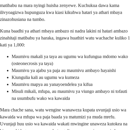
matibabu na mara nyingi huisha zenyewe. Kuchukua dawa kama
ilivyoagizwa hupunguza kwa kiasi kikubwa hatari ya athari mbaya
zinazohusiana na tumbo.
Kuna baadhi ya athari mbaya ambazo ni nadra lakini ni hatari ambazo
zinahitaji matibabu ya haraka, ingawa huathiri watu wachache kuliko 1
kati ya 1,000:
Maumivu makali ya taya au ugumu wa kufungua mdomo wako
(osteonecrosis ya taya)
Maumivu ya ajabu ya paja au maumivu ambayo hayaishi
Kiungulia kali au ugumu wa kumeza
Maumivu mapya au yanayoendelea ya kifua
Misuli mikali, mfupa, au maumivu ya viungo ambayo ni tofauti
na usumbufu wako wa kawaida
Mara chache sana, watu wengine wanaweza kupata uvunjaji usio wa
kawaida wa mfupa wa paja baada ya matumizi ya muda mrefu.
Uvunjaji huu usio wa kawaida wakati mwingine unaweza kutokea na