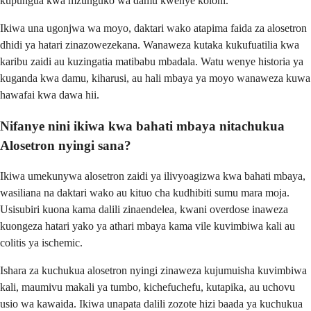
kupungua kwa mzunguko wa damu kwenye koloni.
Ikiwa una ugonjwa wa moyo, daktari wako atapima faida za alosetron
dhidi ya hatari zinazowezekana. Wanaweza kutaka kukufuatilia kwa
karibu zaidi au kuzingatia matibabu mbadala. Watu wenye historia ya
kuganda kwa damu, kiharusi, au hali mbaya ya moyo wanaweza kuwa
hawafai kwa dawa hii.
Nifanye nini ikiwa kwa bahati mbaya nitachukua
Alosetron nyingi sana?
Ikiwa umekunywa alosetron zaidi ya ilivyoagizwa kwa bahati mbaya,
wasiliana na daktari wako au kituo cha kudhibiti sumu mara moja.
Usisubiri kuona kama dalili zinaendelea, kwani overdose inaweza
kuongeza hatari yako ya athari mbaya kama vile kuvimbiwa kali au
colitis ya ischemic.
Ishara za kuchukua alosetron nyingi zinaweza kujumuisha kuvimbiwa
kali, maumivu makali ya tumbo, kichefuchefu, kutapika, au uchovu
usio wa kawaida. Ikiwa unapata dalili zozote hizi baada ya kuchukua