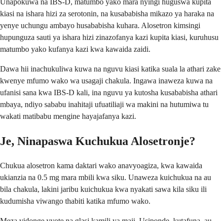
Unapokuwa na IBS-D, matumbo yako mara nyingi huguswa kupita
kiasi na ishara hizi za serotonin, na kusababisha mikazo ya haraka na
yenye uchungu ambayo husababisha kuhara. Alosetron kimsingi
hupunguza sauti ya ishara hizi zinazofanya kazi kupita kiasi, kuruhusu
matumbo yako kufanya kazi kwa kawaida zaidi.
Dawa hii inachukuliwa kuwa na nguvu kiasi katika suala la athari zake
kwenye mfumo wako wa usagaji chakula. Ingawa inaweza kuwa na
ufanisi sana kwa IBS-D kali, ina nguvu ya kutosha kusababisha athari
mbaya, ndiyo sababu inahitaji ufuatiliaji wa makini na hutumiwa tu
wakati matibabu mengine hayajafanya kazi.
Je, Ninapaswa Kuchukua Alosetronje?
Chukua alosetron kama daktari wako anavyoagiza, kwa kawaida
ukianzia na 0.5 mg mara mbili kwa siku. Unaweza kuichukua na au
bila chakula, lakini jaribu kuichukua kwa nyakati sawa kila siku ili
kudumisha viwango thabiti katika mfumo wako.
Meza vidonge vyote na glasi kamili ya maji. Usiponde, kutafuna, au