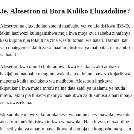
Je, Alosetron ni Bora Kuliko Eluxadoline?
Alosetron na eluxadoline zote ni matibabu yenye ufanisi kwa IBS-D,
lakini haziwezi kulinganishwa moja kwa moja kwa sababu zinafanya
kazi kupitia njia tofauti na zina wasifu tofauti wa hatari. Uamuzi kati
yao unategemea dalili zako maalum, historia ya matibabu, na mambo
ya hatari.
Alosetron kwa ujumla huhifadhiwa kwa kesi kali zaidi ambazo
hazijajibu matibabu mengine, wakati eluxadoline inaweza kujaribiwa
mapema katika mchakato wa matibabu. Alosetron imekuwa
ikipatikana kwa muda mrefu na ina data zaidi ya usalama ya muda
mrefu, lakini pia hubeba maonyo makubwa zaidi kuhusu athari mbaya
zinazowezekana.
Eluxadoline inaweza kutumika kwa wanaume na wanawake, wakati
alosetron imeidhinishwa tu kwa wanawake. Hata hivyo, eluxadoline
ina seti yake ya athari mbaya, ikiwa ni pamoja na kongosho na spasm