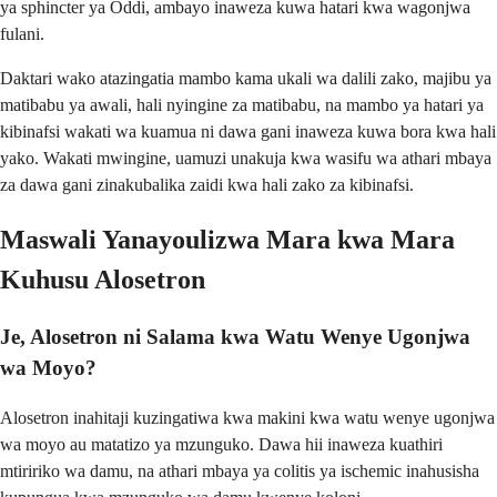
ya sphincter ya Oddi, ambayo inaweza kuwa hatari kwa wagonjwa
fulani.
Daktari wako atazingatia mambo kama ukali wa dalili zako, majibu ya
matibabu ya awali, hali nyingine za matibabu, na mambo ya hatari ya
kibinafsi wakati wa kuamua ni dawa gani inaweza kuwa bora kwa hali
yako. Wakati mwingine, uamuzi unakuja kwa wasifu wa athari mbaya
za dawa gani zinakubalika zaidi kwa hali zako za kibinafsi.
Maswali Yanayoulizwa Mara kwa Mara
Kuhusu Alosetron
Je, Alosetron ni Salama kwa Watu Wenye Ugonjwa
wa Moyo?
Alosetron inahitaji kuzingatiwa kwa makini kwa watu wenye ugonjwa
wa moyo au matatizo ya mzunguko. Dawa hii inaweza kuathiri
mtiririko wa damu, na athari mbaya ya colitis ya ischemic inahusisha