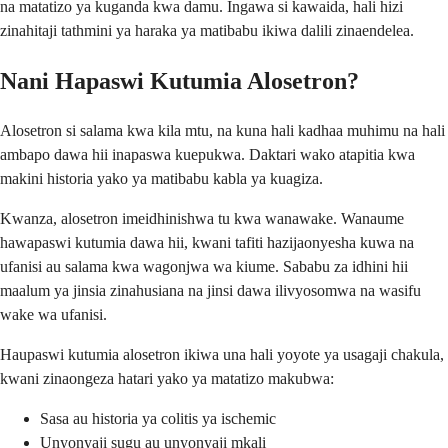
na matatizo ya kuganda kwa damu. Ingawa si kawaida, hali hizi
zinahitaji tathmini ya haraka ya matibabu ikiwa dalili zinaendelea.
Nani Hapaswi Kutumia Alosetron?
Alosetron si salama kwa kila mtu, na kuna hali kadhaa muhimu na hali
ambapo dawa hii inapaswa kuepukwa. Daktari wako atapitia kwa
makini historia yako ya matibabu kabla ya kuagiza.
Kwanza, alosetron imeidhinishwa tu kwa wanawake. Wanaume
hawapaswi kutumia dawa hii, kwani tafiti hazijaonyesha kuwa na
ufanisi au salama kwa wagonjwa wa kiume. Sababu za idhini hii
maalum ya jinsia zinahusiana na jinsi dawa ilivyosomwa na wasifu
wake wa ufanisi.
Haupaswi kutumia alosetron ikiwa una hali yoyote ya usagaji chakula,
kwani zinaongeza hatari yako ya matatizo makubwa:
Sasa au historia ya colitis ya ischemic
Unyonyaji sugu au unyonyaji mkali