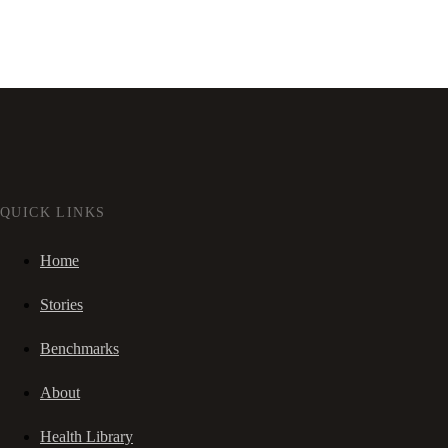
QUICK LINKS
Home
Stories
Benchmarks
About
Health Library