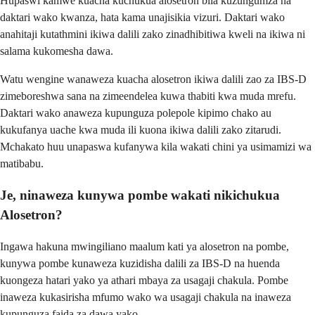
Hupaswi kamwe kuacha kuchukua alosetron bila kuzungumza na
daktari wako kwanza, hata kama unajisikia vizuri. Daktari wako
anahitaji kutathmini ikiwa dalili zako zinadhibitiwa kweli na ikiwa ni
salama kukomesha dawa.
Watu wengine wanaweza kuacha alosetron ikiwa dalili zao za IBS-D
zimeboreshwa sana na zimeendelea kuwa thabiti kwa muda mrefu.
Daktari wako anaweza kupunguza polepole kipimo chako au
kukufanya uache kwa muda ili kuona ikiwa dalili zako zitarudi.
Mchakato huu unapaswa kufanywa kila wakati chini ya usimamizi wa
matibabu.
Je, ninaweza kunywa pombe wakati nikichukua
Alosetron?
Ingawa hakuna mwingiliano maalum kati ya alosetron na pombe,
kunywa pombe kunaweza kuzidisha dalili za IBS-D na huenda
kuongeza hatari yako ya athari mbaya za usagaji chakula. Pombe
inaweza kukasirisha mfumo wako wa usagaji chakula na inaweza
kupunguza faida za dawa yako.