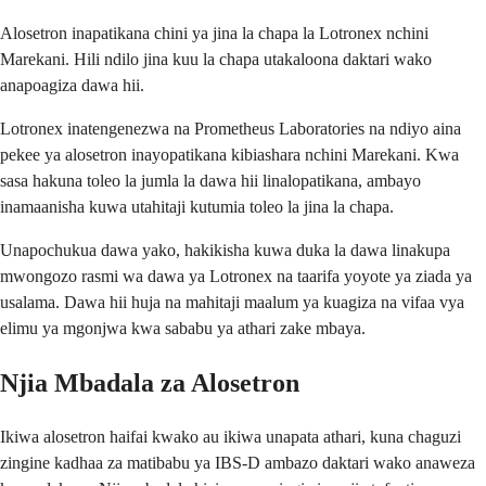
Alosetron inapatikana chini ya jina la chapa la Lotronex nchini
Marekani. Hili ndilo jina kuu la chapa utakaloona daktari wako
anapoagiza dawa hii.
Lotronex inatengenezwa na Prometheus Laboratories na ndiyo aina
pekee ya alosetron inayopatikana kibiashara nchini Marekani. Kwa
sasa hakuna toleo la jumla la dawa hii linalopatikana, ambayo
inamaanisha kuwa utahitaji kutumia toleo la jina la chapa.
Unapochukua dawa yako, hakikisha kuwa duka la dawa linakupa
mwongozo rasmi wa dawa ya Lotronex na taarifa yoyote ya ziada ya
usalama. Dawa hii huja na mahitaji maalum ya kuagiza na vifaa vya
elimu ya mgonjwa kwa sababu ya athari zake mbaya.
Njia Mbadala za Alosetron
Ikiwa alosetron haifai kwako au ikiwa unapata athari, kuna chaguzi
zingine kadhaa za matibabu ya IBS-D ambazo daktari wako anaweza