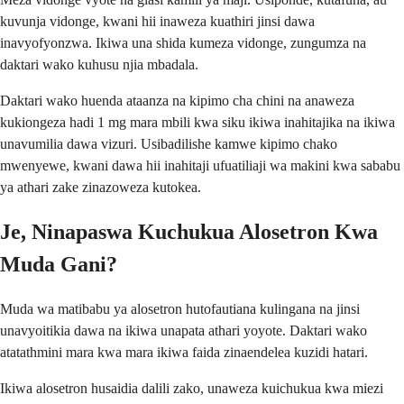
kuvunja vidonge, kwani hii inaweza kuathiri jinsi dawa
inavyofyonzwa. Ikiwa una shida kumeza vidonge, zungumza na
daktari wako kuhusu njia mbadala.
Daktari wako huenda ataanza na kipimo cha chini na anaweza
kukiongeza hadi 1 mg mara mbili kwa siku ikiwa inahitajika na ikiwa
unavumilia dawa vizuri. Usibadilishe kamwe kipimo chako
mwenyewe, kwani dawa hii inahitaji ufuatiliaji wa makini kwa sababu
ya athari zake zinazoweza kutokea.
Je, Ninapaswa Kuchukua Alosetron Kwa
Muda Gani?
Muda wa matibabu ya alosetron hutofautiana kulingana na jinsi
unavyoitikia dawa na ikiwa unapata athari yoyote. Daktari wako
atatathmini mara kwa mara ikiwa faida zinaendelea kuzidi hatari.
Ikiwa alosetron husaidia dalili zako, unaweza kuichukua kwa miezi