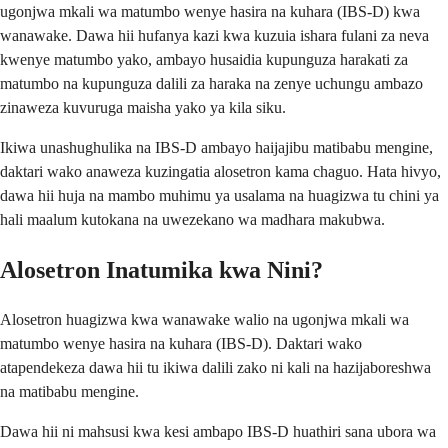
ugonjwa mkali wa matumbo wenye hasira na kuhara (IBS-D) kwa
wanawake. Dawa hii hufanya kazi kwa kuzuia ishara fulani za neva
kwenye matumbo yako, ambayo husaidia kupunguza harakati za
matumbo na kupunguza dalili za haraka na zenye uchungu ambazo
zinaweza kuvuruga maisha yako ya kila siku.
Ikiwa unashughulika na IBS-D ambayo haijajibu matibabu mengine,
daktari wako anaweza kuzingatia alosetron kama chaguo. Hata hivyo,
dawa hii huja na mambo muhimu ya usalama na huagizwa tu chini ya
hali maalum kutokana na uwezekano wa madhara makubwa.
Alosetron Inatumika kwa Nini?
Alosetron huagizwa kwa wanawake walio na ugonjwa mkali wa
matumbo wenye hasira na kuhara (IBS-D). Daktari wako
atapendekeza dawa hii tu ikiwa dalili zako ni kali na hazijaboreshwa
na matibabu mengine.
Dawa hii ni mahsusi kwa kesi ambapo IBS-D huathiri sana ubora wa