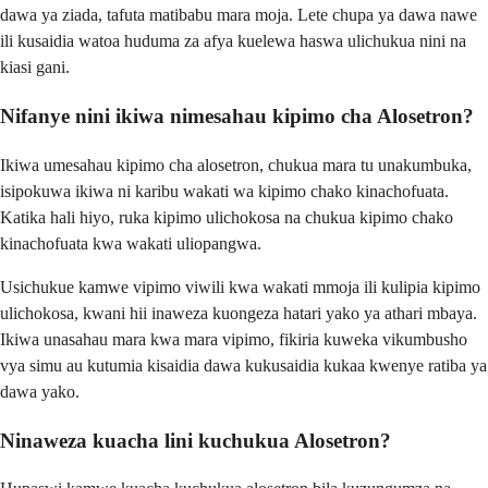
dawa ya ziada, tafuta matibabu mara moja. Lete chupa ya dawa nawe
ili kusaidia watoa huduma za afya kuelewa haswa ulichukua nini na
kiasi gani.
Nifanye nini ikiwa nimesahau kipimo cha Alosetron?
Ikiwa umesahau kipimo cha alosetron, chukua mara tu unakumbuka,
isipokuwa ikiwa ni karibu wakati wa kipimo chako kinachofuata.
Katika hali hiyo, ruka kipimo ulichokosa na chukua kipimo chako
kinachofuata kwa wakati uliopangwa.
Usichukue kamwe vipimo viwili kwa wakati mmoja ili kulipia kipimo
ulichokosa, kwani hii inaweza kuongeza hatari yako ya athari mbaya.
Ikiwa unasahau mara kwa mara vipimo, fikiria kuweka vikumbusho
vya simu au kutumia kisaidia dawa kukusaidia kukaa kwenye ratiba ya
dawa yako.
Ninaweza kuacha lini kuchukua Alosetron?