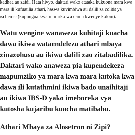
kadhaa au zaidi. Hata hivyo, daktari wako atataka kukuona mara kwa
mara ili kufuatilia athari, haswa kuvimbiwa au dalili za colitis ya
ischemic (kupungua kwa mtiririko wa damu kwenye koloni).
Watu wengine wanaweza kuhitaji kuacha
dawa ikiwa wataendeleza athari mbaya
zinazohusu au ikiwa dalili zao zitabadilika.
Daktari wako anaweza pia kupendekeza
mapumziko ya mara kwa mara kutoka kwa
dawa ili kutathmini ikiwa bado unaihitaji
au ikiwa IBS-D yako imeboreka vya
kutosha kujaribu kuacha matibabu.
Athari Mbaya za Alosetron ni Zipi?