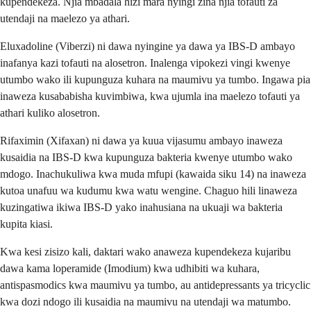
kupendekeza. Njia mbadala hizi mara nyingi zina njia tofauti za
utendaji na maelezo ya athari.
Eluxadoline (Viberzi) ni dawa nyingine ya dawa ya IBS-D ambayo
inafanya kazi tofauti na alosetron. Inalenga vipokezi vingi kwenye
utumbo wako ili kupunguza kuhara na maumivu ya tumbo. Ingawa pia
inaweza kusababisha kuvimbiwa, kwa ujumla ina maelezo tofauti ya
athari kuliko alosetron.
Rifaximin (Xifaxan) ni dawa ya kuua vijasumu ambayo inaweza
kusaidia na IBS-D kwa kupunguza bakteria kwenye utumbo wako
mdogo. Inachukuliwa kwa muda mfupi (kawaida siku 14) na inaweza
kutoa unafuu wa kudumu kwa watu wengine. Chaguo hili linaweza
kuzingatiwa ikiwa IBS-D yako inahusiana na ukuaji wa bakteria
kupita kiasi.
Kwa kesi zisizo kali, daktari wako anaweza kupendekeza kujaribu
dawa kama loperamide (Imodium) kwa udhibiti wa kuhara,
antispasmodics kwa maumivu ya tumbo, au antidepressants ya tricyclic
kwa dozi ndogo ili kusaidia na maumivu na utendaji wa matumbo.