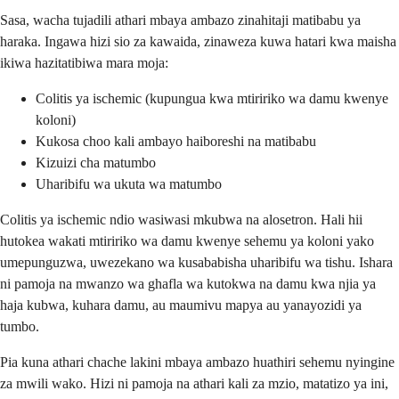
Sasa, wacha tujadili athari mbaya ambazo zinahitaji matibabu ya
haraka. Ingawa hizi sio za kawaida, zinaweza kuwa hatari kwa maisha
ikiwa hazitatibiwa mara moja:
Colitis ya ischemic (kupungua kwa mtiririko wa damu kwenye
koloni)
Kukosa choo kali ambayo haiboreshi na matibabu
Kizuizi cha matumbo
Uharibifu wa ukuta wa matumbo
Colitis ya ischemic ndio wasiwasi mkubwa na alosetron. Hali hii
hutokea wakati mtiririko wa damu kwenye sehemu ya koloni yako
umepunguzwa, uwezekano wa kusababisha uharibifu wa tishu. Ishara
ni pamoja na mwanzo wa ghafla wa kutokwa na damu kwa njia ya
haja kubwa, kuhara damu, au maumivu mapya au yanayozidi ya
tumbo.
Pia kuna athari chache lakini mbaya ambazo huathiri sehemu nyingine
za mwili wako. Hizi ni pamoja na athari kali za mzio, matatizo ya ini,