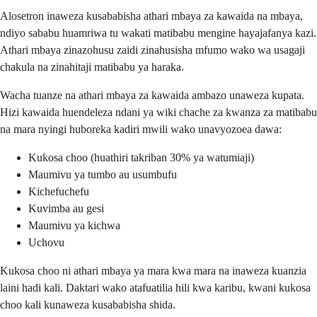
Alosetron inaweza kusababisha athari mbaya za kawaida na mbaya,
ndiyo sababu huamriwa tu wakati matibabu mengine hayajafanya kazi.
Athari mbaya zinazohusu zaidi zinahusisha mfumo wako wa usagaji
chakula na zinahitaji matibabu ya haraka.
Wacha tuanze na athari mbaya za kawaida ambazo unaweza kupata.
Hizi kawaida huendeleza ndani ya wiki chache za kwanza za matibabu
na mara nyingi huboreka kadiri mwili wako unavyozoea dawa:
Kukosa choo (huathiri takriban 30% ya watumiaji)
Maumivu ya tumbo au usumbufu
Kichefuchefu
Kuvimba au gesi
Maumivu ya kichwa
Uchovu
Kukosa choo ni athari mbaya ya mara kwa mara na inaweza kuanzia
laini hadi kali. Daktari wako atafuatilia hili kwa karibu, kwani kukosa
choo kali kunaweza kusababisha shida.