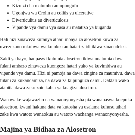
Kizuizi cha matumbo au upungufu
Ugonjwa wa Crohn au colitis ya ulcerative
Diverticulitis au diverticulosis
Vipande vya damu vya sasa au matatizo ya kuganda
Hali hizi zinaweza kufanya athari mbaya za alosetron kuwa za
uwezekano mkubwa wa kutokea au hatari zaidi ikiwa zinaendelea.
Zaidi ya hayo, haupaswi kutumia alosetron ikiwa unatumia dawa
fulani ambazo zinaweza kuongeza hatari yako ya kuvimbiwa au
vipande vya damu. Hizi ni pamoja na dawa zingine za maumivu, dawa
fulani za kukandamiza, na dawa za kupunguza damu. Daktari wako
atapitia dawa zako zote kabla ya kuagiza alosetron.
Wanawake wajawazito na wanaonyonyesha pia wanapaswa kuepuka
alosetron, kwani hakuna data ya kutosha ya usalama kuhusu athari
zake kwa watoto wanaokua au watoto wachanga wanaonyonyesha.
Majina ya Bidhaa za Alosetron