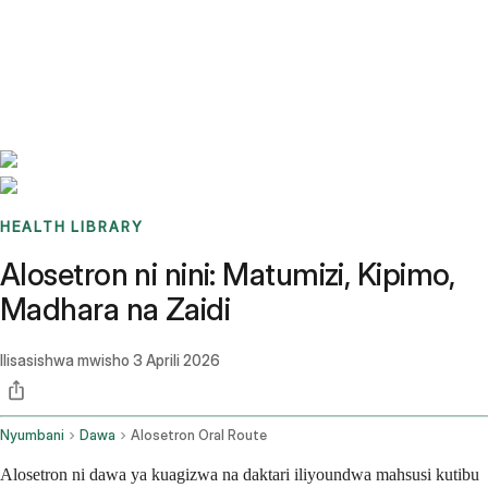
Benchmarks
Stories
FAQ
Sign up / Log in
HEALTH LIBRARY
Alosetron ni nini: Matumizi, Kipimo,
Madhara na Zaidi
Ilisasishwa mwisho
3 Aprili 2026
Nyumbani
Dawa
Alosetron Oral Route
Alosetron ni dawa ya kuagizwa na daktari iliyoundwa mahsusi kutibu