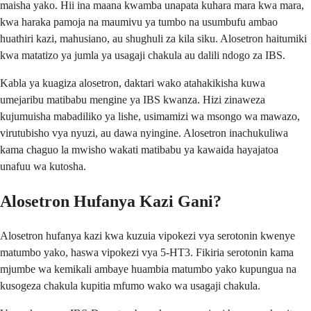
maisha yako. Hii ina maana kwamba unapata kuhara mara kwa mara,
kwa haraka pamoja na maumivu ya tumbo na usumbufu ambao
huathiri kazi, mahusiano, au shughuli za kila siku. Alosetron haitumiki
kwa matatizo ya jumla ya usagaji chakula au dalili ndogo za IBS.
Kabla ya kuagiza alosetron, daktari wako atahakikisha kuwa
umejaribu matibabu mengine ya IBS kwanza. Hizi zinaweza
kujumuisha mabadiliko ya lishe, usimamizi wa msongo wa mawazo,
virutubisho vya nyuzi, au dawa nyingine. Alosetron inachukuliwa
kama chaguo la mwisho wakati matibabu ya kawaida hayajatoa
unafuu wa kutosha.
Alosetron Hufanya Kazi Gani?
Alosetron hufanya kazi kwa kuzuia vipokezi vya serotonin kwenye
matumbo yako, haswa vipokezi vya 5-HT3. Fikiria serotonin kama
mjumbe wa kemikali ambaye huambia matumbo yako kupungua na
kusogeza chakula kupitia mfumo wako wa usagaji chakula.