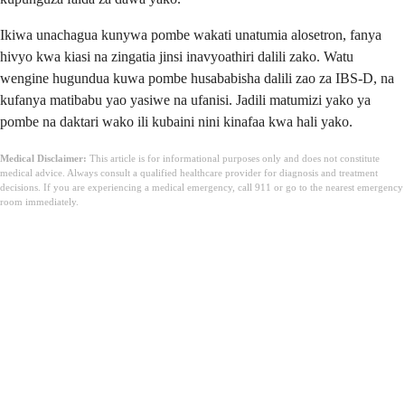
Ikiwa unachagua kunywa pombe wakati unatumia alosetron, fanya
hivyo kwa kiasi na zingatia jinsi inavyoathiri dalili zako. Watu
wengine hugundua kuwa pombe husababisha dalili zao za IBS-D, na
kufanya matibabu yao yasiwe na ufanisi. Jadili matumizi yako ya
pombe na daktari wako ili kubaini nini kinafaa kwa hali yako.
Medical Disclaimer:
This article is for informational purposes only and does not constitute
medical advice. Always consult a qualified healthcare provider for diagnosis and treatment
decisions. If you are experiencing a medical emergency, call 911 or go to the nearest emergency
room immediately.