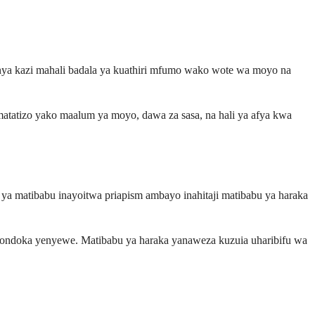
a kazi mahali badala ya kuathiri mfumo wako wote wa moyo na
matatizo yako maalum ya moyo, dawa za sasa, na hali ya afya kwa
ya matibabu inayoitwa priapism ambayo inahitaji matibabu ya haraka
ondoka yenyewe. Matibabu ya haraka yanaweza kuzuia uharibifu wa