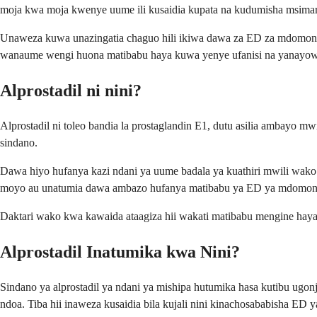
moja kwa moja kwenye uume ili kusaidia kupata na kudumisha msima
Unaweza kuwa unazingatia chaguo hili ikiwa dawa za ED za mdomoni h
wanaume wengi huona matibabu haya kuwa yenye ufanisi na yanayowez
Alprostadil ni nini?
Alprostadil ni toleo bandia la prostaglandin E1, dutu asilia ambay
sindano.
Dawa hiyo hufanya kazi ndani ya uume badala ya kuathiri mwili wak
moyo au unatumia dawa ambazo hufanya matibabu ya ED ya mdomoni
Daktari wako kwa kawaida ataagiza hii wakati matibabu mengine hayaj
Alprostadil Inatumika kwa Nini?
Sindano ya alprostadil ya ndani ya mishipa hutumika hasa kutibu u
ndoa. Tiba hii inaweza kusaidia bila kujali nini kinachosababisha ED y