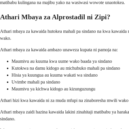
matibabu kulingana na majibu yako na wasiwasi wowote unaotokea.
Athari Mbaya za Alprostadil ni Zipi?
Athari mbaya za kawaida hutokea mahali pa sindano na kwa kawaida ni 
wako.
Athari mbaya za kawaida ambazo unaweza kupata ni pamoja na:
Maumivu au kuuma kwa uume wako baada ya sindano
Kutokwa na damu kidogo au michubuko mahali pa sindano
Hisia ya kuungua au kuuma wakati wa sindano
Uvimbe mahali pa sindano
Maumivu ya kichwa kidogo au kizunguzungu
Athari hizi kwa kawaida ni za muda mfupi na zinaboresha mwili wa
Athari mbaya zaidi hazina kawaida lakini zinahitaji matibabu ya hara
sindano.