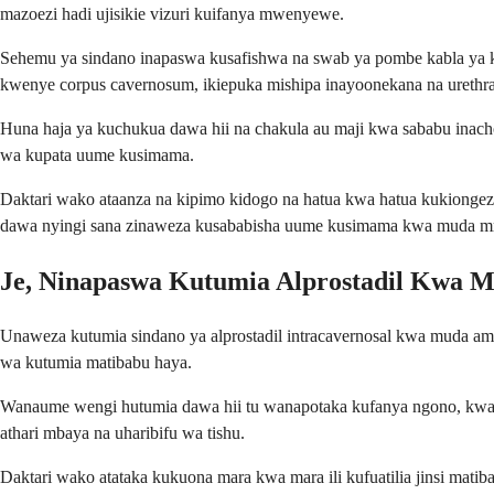
mazoezi hadi ujisikie vizuri kuifanya mwenyewe.
Sehemu ya sindano inapaswa kusafishwa na swab ya pombe kabla ya kila
kwenye corpus cavernosum, ikiepuka mishipa inayoonekana na urethra
Huna haja ya kuchukua dawa hii na chakula au maji kwa sababu ina
wa kupata uume kusimama.
Daktari wako ataanza na kipimo kidogo na hatua kwa hatua kukiongeza
dawa nyingi sana zinaweza kusababisha uume kusimama kwa muda m
Je, Ninapaswa Kutumia Alprostadil Kwa 
Unaweza kutumia sindano ya alprostadil intracavernosal kwa muda a
wa kutumia matibabu haya.
Wanaume wengi hutumia dawa hii tu wanapotaka kufanya ngono, kwa ka
athari mbaya na uharibifu wa tishu.
Daktari wako atataka kukuona mara kwa mara ili kufuatilia jinsi ma