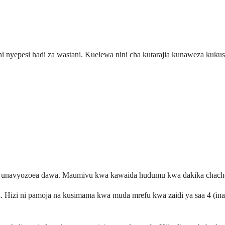
nyepesi hadi za wastani. Kuelewa nini cha kutarajia kunaweza kukusaid
ko unavyozoea dawa. Maumivu kwa kawaida hudumu kwa dakika chache 
ka. Hizi ni pamoja na kusimama kwa muda mrefu kwa zaidi ya saa 4 (in