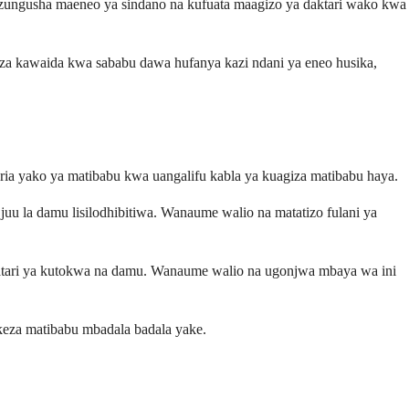
zungusha maeneo ya sindano na kufuata maagizo ya daktari wako kwa
i za kawaida kwa sababu dawa hufanya kazi ndani ya eneo husika,
toria yako ya matibabu kwa uangalifu kabla ya kuagiza matibabu haya.
uu la damu lisilodhibitiwa. Wanaume walio na matatizo fulani ya
atari ya kutokwa na damu. Wanaume walio na ugonjwa mbaya wa ini
keza matibabu mbadala badala yake.