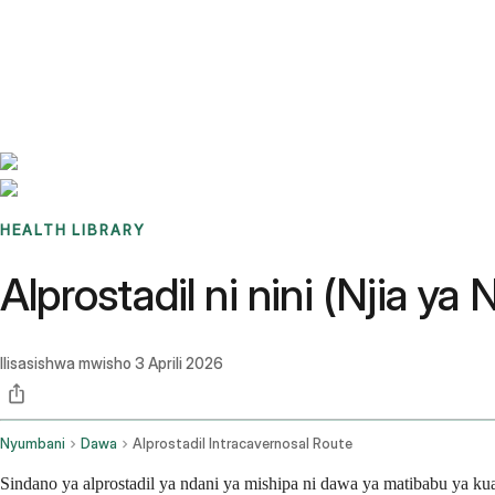
Benchmarks
Stories
FAQ
Sign up / Log in
HEALTH LIBRARY
Alprostadil ni nini (Njia y
Ilisasishwa mwisho
3 Aprili 2026
Nyumbani
Dawa
Alprostadil Intracavernosal Route
Sindano ya alprostadil ya ndani ya mishipa ni dawa ya matibabu ya 