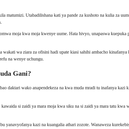
 matumizi. Utabadilishana kati ya pande za kushoto na kulia za uume 
.
chomwa moja kwa moja kwenye uume. Hata hivyo, unapaswa kuepuka p
 wakati wa ziara za ofisini hadi upate kiasi sahihi ambacho kinafan
refu na wenye uchungu.
Muda Gani?
mbao daktari wako anapendekeza na kwa muda mradi tu inafanya kazi
waida si zaidi ya mara moja kwa siku na si zaidi ya mara tatu kwa 
tibabu yanavyofanya kazi na kuangalia athari zozote. Wanaweza kure