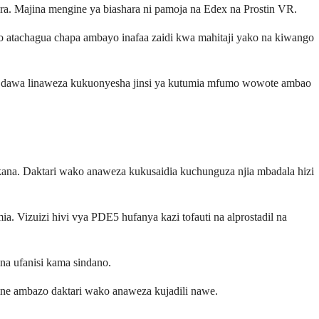
ara. Majina mengine ya biashara ni pamoja na Edex na Prostin VR.
ko atachagua chapa ambayo inafaa zaidi kwa mahitaji yako na kiwango
 la dawa linaweza kukuonyesha jinsi ya kutumia mfumo wowote ambao
tikana. Daktari wako anaweza kukusaidia kuchunguza njia mbadala hizi
ia. Vizuizi hivi vya PDE5 hufanya kazi tofauti na alprostadil na
na ufanisi kama sindano.
ngine ambazo daktari wako anaweza kujadili nawe.