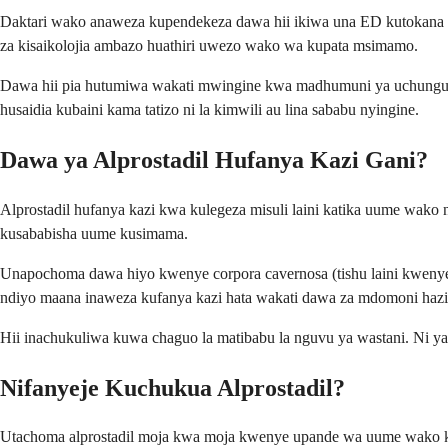
Daktari wako anaweza kupendekeza dawa hii ikiwa una ED kutokana na
za kisaikolojia ambazo huathiri uwezo wako wa kupata msimamo.
Dawa hii pia hutumiwa wakati mwingine kwa madhumuni ya uchunguzi i
husaidia kubaini kama tatizo ni la kimwili au lina sababu nyingine.
Dawa ya Alprostadil Hufanya Kazi Gani?
Alprostadil hufanya kazi kwa kulegeza misuli laini katika uume wak
kusababisha uume kusimama.
Unapochoma dawa hiyo kwenye corpora cavernosa (tishu laini kweny
ndiyo maana inaweza kufanya kazi hata wakati dawa za mdomoni hazif
Hii inachukuliwa kuwa chaguo la matibabu la nguvu ya wastani. Ni ya 
Nifanyeje Kuchukua Alprostadil?
Utachoma alprostadil moja kwa moja kwenye upande wa uume wako kw