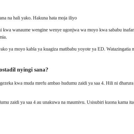
gana na hali yako. Hakuna hata moja iliyo
oni kwa wanaume wengine wenye ugonjwa wa moyo kwa sababu inafany
mia.
 yako ya moyo kabla ya kuagiza matibabu yoyote ya ED. Watazingatia 
stadil nyingi sana?
ngezeka kwa muda mrefu ambao hudumu zaidi ya saa 4. Hili ni dharura 
u zaidi ya saa 4 au unakuwa na maumivu. Usisubiri kuona kama ita