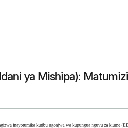
a Ndani ya Mishipa): Matumiz
kuagizwa inayotumika kutibu ugonjwa wa kupungua nguvu za kiume (ED