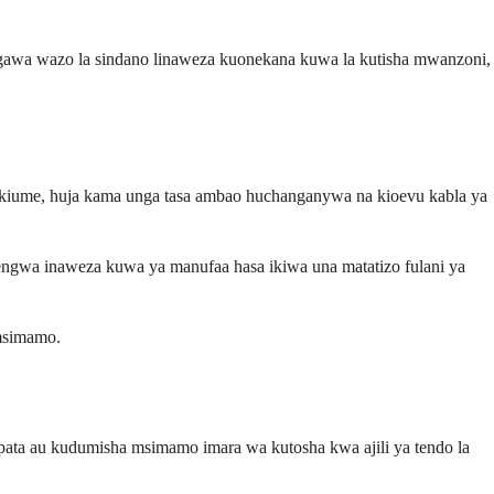
Ingawa wazo la sindano linaweza kuonekana kuwa la kutisha mwanzoni,
a kiume, huja kama unga tasa ambao huchanganywa na kioevu kabla ya
ngwa inaweza kuwa ya manufaa hasa ikiwa una matatizo fulani ya
 msimamo.
ta au kudumisha msimamo imara wa kutosha kwa ajili ya tendo la