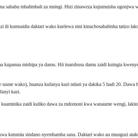
 sababu mbalimbali za msingi. Hizi zinaweza kujumuisha ugonjwa wa 
li kumsaidia daktari wako kuelewa nini kinachosababisha tatizo lak
o na kupanua mishipa ya damu. Hii inaruhusu damu zaidi kuingia kwen
e uume wako), huanza kufanya kazi ndani ya dakika 5 hadi 20. Dawa
anyi kazi.
kuaminika zaidi kuliko dawa za mdomoni kwa wanaume wengi, lakini inah
a kutumia sindano nyembamba sana. Daktari wako au muuguzi atakufu