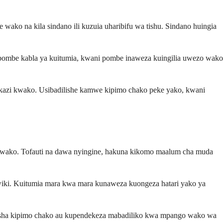
wako na kila sindano ili kuzuia uharibifu wa tishu. Sindano huingia
ombe kabla ya kuitumia, kwani pombe inaweza kuingilia uwezo wako
ya kazi kwako. Usibadilishe kamwe kipimo chako peke yako, kwani
 kwako. Tofauti na dawa nyingine, hakuna kikomo maalum cha muda
wiki. Kuitumia mara kwa mara kunaweza kuongeza hatari yako ya
kebisha kipimo chako au kupendekeza mabadiliko kwa mpango wako wa