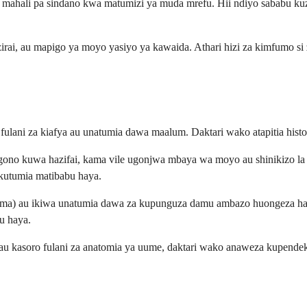
ahali pa sindano kwa matumizi ya muda mrefu. Hii ndiyo sababu ku
irai, au mapigo ya moyo yasiyo ya kawaida. Athari hizi za kimfumo s
i fulani za kiafya au unatumia dawa maalum. Daktari wako atapitia his
ono kuwa hazifai, kama vile ugonjwa mbaya wa moyo au shinikizo la j
kutumia matibabu haya.
imama) au ikiwa unatumia dawa za kupunguza damu ambazo huongeza h
u haya.
 au kasoro fulani za anatomia ya uume, daktari wako anaweza kupende