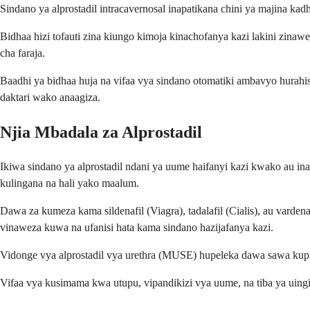
Sindano ya alprostadil intracavernosal inapatikana chini ya majina 
Bidhaa hizi tofauti zina kiungo kimoja kinachofanya kazi lakini zina
cha faraja.
Baadhi ya bidhaa huja na vifaa vya sindano otomatiki ambavyo hurah
daktari wako anaagiza.
Njia Mbadala za Alprostadil
Ikiwa sindano ya alprostadil ndani ya uume haifanyi kazi kwako au in
kulingana na hali yako maalum.
Dawa za kumeza kama sildenafil (Viagra), tadalafil (Cialis), au varden
vinaweza kuwa na ufanisi hata kama sindano hazijafanya kazi.
Vidonge vya alprostadil vya urethra (MUSE) hupeleka dawa sawa kupiti
Vifaa vya kusimama kwa utupu, vipandikizi vya uume, na tiba ya uingi