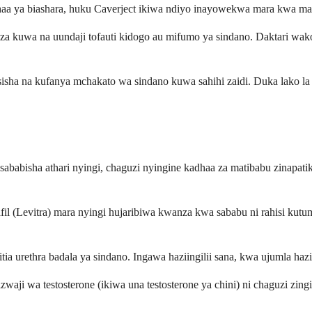
kadhaa ya biashara, huku Caverject ikiwa ndiyo inayowekwa mara kwa m
weza kuwa na uundaji tofauti kidogo au mifumo ya sindano. Daktari wa
isisha na kufanya mchakato wa sindano kuwa sahihi zaidi. Duka lako
asababisha athari nyingi, chaguzi nyingine kadhaa za matibabu zinapa
afil (Levitra) mara nyingi hujaribiwa kwanza kwa sababu ni rahisi kutum
a urethra badala ya sindano. Ingawa haziingilii sana, kwa ujumla hazi
zwaji wa testosterone (ikiwa una testosterone ya chini) ni chaguzi zi