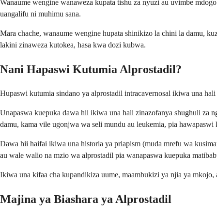
Wanaume wengine wanaweza kupata tishu za nyuzi au uvimbe mdogo m
uangalifu ni muhimu sana.
Mara chache, wanaume wengine hupata shinikizo la chini la damu, kuz
lakini zinaweza kutokea, hasa kwa dozi kubwa.
Nani Hapaswi Kutumia Alprostadil?
Hupaswi kutumia sindano ya alprostadil intracavernosal ikiwa una hal
Unapaswa kuepuka dawa hii ikiwa una hali zinazofanya shughuli za ng
damu, kama vile ugonjwa wa seli mundu au leukemia, pia hawapaswi 
Dawa hii haifai ikiwa una historia ya priapism (muda mrefu wa kus
au wale walio na mzio wa alprostadil pia wanapaswa kuepuka matibab
Ikiwa una kifaa cha kupandikiza uume, maambukizi ya njia ya mkojo,
Majina ya Biashara ya Alprostadil