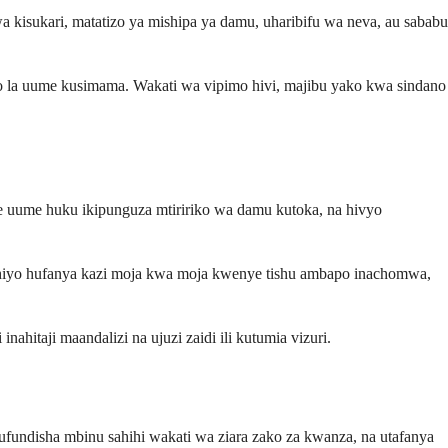
kisukari, matatizo ya mishipa ya damu, uharibifu wa neva, au sababu
o la uume kusimama. Wakati wa vipimo hivi, majibu yako kwa sindano
ye uume huku ikipunguza mtiririko wa damu kutoka, na hivyo
 hiyo hufanya kazi moja kwa moja kwenye tishu ambapo inachomwa,
itaji maandalizi na ujuzi zaidi ili kutumia vizuri.
ndisha mbinu sahihi wakati wa ziara zako za kwanza, na utafanya