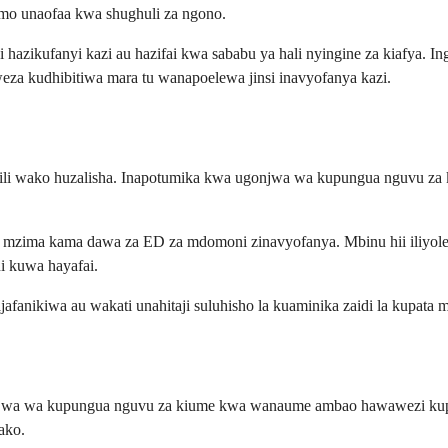
mo unaofaa kwa shughuli za ngono.
azikufanyi kazi au hazifai kwa sababu ya hali nyingine za kiafya. 
a kudhibitiwa mara tu wanapoelewa jinsi inavyofanya kazi.
o mwili wako huzalisha. Inapotumika kwa ugonjwa wa kupungua nguvu z
o mzima kama dawa za ED za mdomoni zinavyofanya. Mbinu hii iliyole
 kuwa hayafai.
afanikiwa au wakati unahitaji suluhisho la kuaminika zaidi la kupata
gonjwa wa kupungua nguvu za kiume kwa wanaume ambao hawawezi kupa
ako.