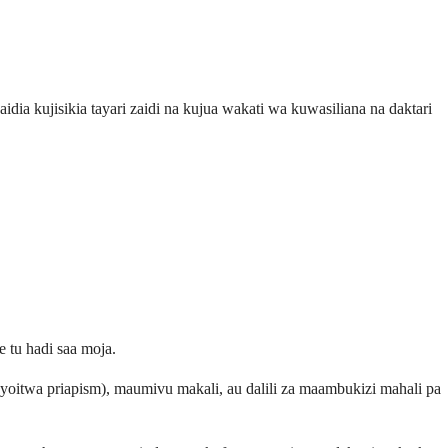
ia kujisikia tayari zaidi na kujua wakati wa kuwasiliana na daktari
tu hadi saa moja.
ayoitwa priapism), maumivu makali, au dalili za maambukizi mahali pa