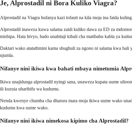
Je, Alprostadil ni Bora Kuliko Viagra?
Alprostadil na Viagra hufanya kazi tofauti na kila moja ina faida kulin
Alprostadil inaweza kuwa salama zaidi kuliko dawa za ED za mdom
mishipa. Hata hivyo, bado unahitaji kibali cha matibabu kabla ya kuitu
Daktari wako atatathmini kama shughuli za ngono ni salama kwa hali
ujumla.
Nifanye nini ikiwa kwa bahati mbaya nimetumia Alpro
Ikiwa unajidunga alprostadil nyingi sana, unaweza kupata uume ulioo
ili kuzuia uharibifu wa kudumu.
Nenda kwenye chumba cha dharura mara moja ikiwa uume wako unadum
kudumu kwa uume wako.
Nifanye nini ikiwa nimekosa kipimo cha Alprostadil?