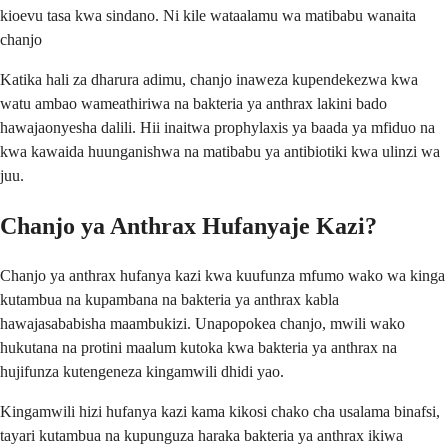
kioevu tasa kwa sindano. Ni kile wataalamu wa matibabu wanaita
chanjo
Katika hali za dharura adimu, chanjo inaweza kupendekezwa kwa
watu ambao wameathiriwa na bakteria ya anthrax lakini bado
hawajaonyesha dalili. Hii inaitwa prophylaxis ya baada ya mfiduo na
kwa kawaida huunganishwa na matibabu ya antibiotiki kwa ulinzi wa
juu.
Chanjo ya Anthrax Hufanyaje Kazi?
Chanjo ya anthrax hufanya kazi kwa kuufunza mfumo wako wa kinga
kutambua na kupambana na bakteria ya anthrax kabla
hawajasababisha maambukizi. Unapopokea chanjo, mwili wako
hukutana na protini maalum kutoka kwa bakteria ya anthrax na
hujifunza kutengeneza kingamwili dhidi yao.
Kingamwili hizi hufanya kazi kama kikosi chako cha usalama binafsi,
tayari kutambua na kupunguza haraka bakteria ya anthrax ikiwa