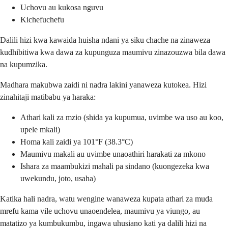
Uchovu au kukosa nguvu
Kichefuchefu
Dalili hizi kwa kawaida huisha ndani ya siku chache na zinaweza
kudhibitiwa kwa dawa za kupunguza maumivu zinazouzwa bila dawa
na kupumzika.
Madhara makubwa zaidi ni nadra lakini yanaweza kutokea. Hizi
zinahitaji matibabu ya haraka:
Athari kali za mzio (shida ya kupumua, uvimbe wa uso au koo,
upele mkali)
Homa kali zaidi ya 101°F (38.3°C)
Maumivu makali au uvimbe unaoathiri harakati za mkono
Ishara za maambukizi mahali pa sindano (kuongezeka kwa
uwekundu, joto, usaha)
Katika hali nadra, watu wengine wanaweza kupata athari za muda
mrefu kama vile uchovu unaoendelea, maumivu ya viungo, au
matatizo ya kumbukumbu, ingawa uhusiano kati ya dalili hizi na