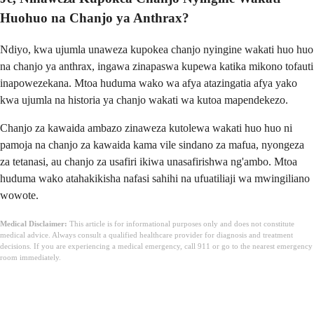
Huohuo na Chanjo ya Anthrax?
Ndiyo, kwa ujumla unaweza kupokea chanjo nyingine wakati huo huo
na chanjo ya anthrax, ingawa zinapaswa kupewa katika mikono tofauti
inapowezekana. Mtoa huduma wako wa afya atazingatia afya yako
kwa ujumla na historia ya chanjo wakati wa kutoa mapendekezo.
Chanjo za kawaida ambazo zinaweza kutolewa wakati huo huo ni
pamoja na chanjo za kawaida kama vile sindano za mafua, nyongeza
za tetanasi, au chanjo za usafiri ikiwa unasafirishwa ng'ambo. Mtoa
huduma wako atahakikisha nafasi sahihi na ufuatiliaji wa mwingiliano
wowote.
Medical Disclaimer:
This article is for informational purposes only and does not constitute
medical advice. Always consult a qualified healthcare provider for diagnosis and treatment
decisions. If you are experiencing a medical emergency, call 911 or go to the nearest emergency
room immediately.