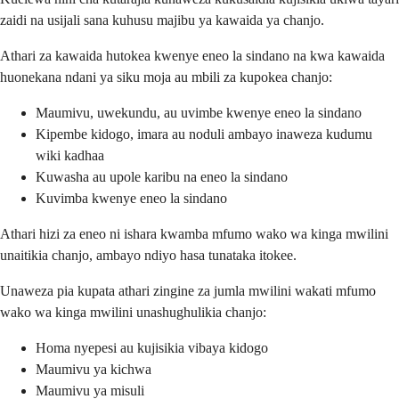
zaidi na usijali sana kuhusu majibu ya kawaida ya chanjo.
Athari za kawaida hutokea kwenye eneo la sindano na kwa kawaida
huonekana ndani ya siku moja au mbili za kupokea chanjo:
Maumivu, uwekundu, au uvimbe kwenye eneo la sindano
Kipembe kidogo, imara au noduli ambayo inaweza kudumu
wiki kadhaa
Kuwasha au upole karibu na eneo la sindano
Kuvimba kwenye eneo la sindano
Athari hizi za eneo ni ishara kwamba mfumo wako wa kinga mwilini
unaitikia chanjo, ambayo ndiyo hasa tunataka itokee.
Unaweza pia kupata athari zingine za jumla mwilini wakati mfumo
wako wa kinga mwilini unashughulikia chanjo:
Homa nyepesi au kujisikia vibaya kidogo
Maumivu ya kichwa
Maumivu ya misuli