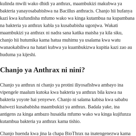
kulinda mwili wako dhidi ya anthrax, maambukizi makubwa ya
bakteria yanayosababishwa na Bacillus anthracis. Chanjo hii hufanya
kazi kwa kufundisha mfumo wako wa kinga kutambua na kupambana
na bakteria ya anthrax kabla ya kusababisha ugonjwa. Wakati
maambukizi ya anthrax ni nadra sana katika maisha ya kila siku,
chanjo hii hutumika kama hatua muhimu ya usalama kwa watu
wanaokabiliwa na hatari kubwa ya kuambukizwa kupitia kazi zao au
huduma ya kijeshi.
Chanjo ya Anthrax ni nini?
Chanjo ya anthrax ni chanjo ya protini iliyosafishwa ambayo ina
vipengele maalum kutoka kwa bakteria ya anthrax bila kuwa na
bakteria yoyote hai yenyewe. Chanjo ni salama kabisa kwa sababu
haiwezi kusababisha maambukizi ya anthrax. Badala yake, ina
antigens za kinga ambazo husaidia mfumo wako wa kinga kujifunza
kutambua bakteria ya anthrax kama tishio.
Chanjo huenda kwa jina la chapa BioThrax na inatengenezwa kama