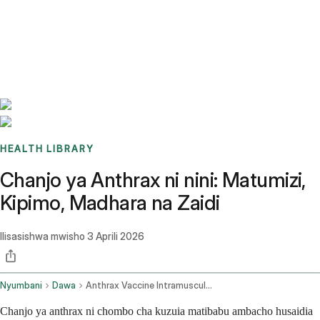
Benchmarks
Stories
FAQ
Sign up / Log in
HEALTH LIBRARY
Chanjo ya Anthrax ni nini: Matumizi,
Kipimo, Madhara na Zaidi
Ilisasishwa mwisho
3 Aprili 2026
Nyumbani
Dawa
Anthrax Vaccine Intramuscular Route Subcutaneous Route
Chanjo ya anthrax ni chombo cha kuzuia matibabu ambacho husaidia