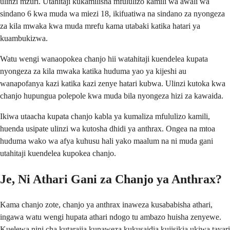
ulinzi mzuri. Utahitaji kukamilisha mfululizo kamili wa awali wa
sindano 6 kwa muda wa miezi 18, ikifuatiwa na sindano za nyongeza
za kila mwaka kwa muda mrefu kama utabaki katika hatari ya
kuambukizwa.
Watu wengi wanaopokea chanjo hii watahitaji kuendelea kupata
nyongeza za kila mwaka katika huduma yao ya kijeshi au
wanapofanya kazi katika kazi zenye hatari kubwa. Ulinzi kutoka kwa
chanjo hupungua polepole kwa muda bila nyongeza hizi za kawaida.
Ikiwa utaacha kupata chanjo kabla ya kumaliza mfululizo kamili,
huenda usipate ulinzi wa kutosha dhidi ya anthrax. Ongea na mtoa
huduma wako wa afya kuhusu hali yako maalum na ni muda gani
utahitaji kuendelea kupokea chanjo.
Je, Ni Athari Gani za Chanjo ya Anthrax?
Kama chanjo zote, chanjo ya anthrax inaweza kusababisha athari,
ingawa watu wengi hupata athari ndogo tu ambazo huisha zenyewe.
Kuelewa nini cha kutarajia kunaweza kukusaidia kujisikia ukiwa tayari