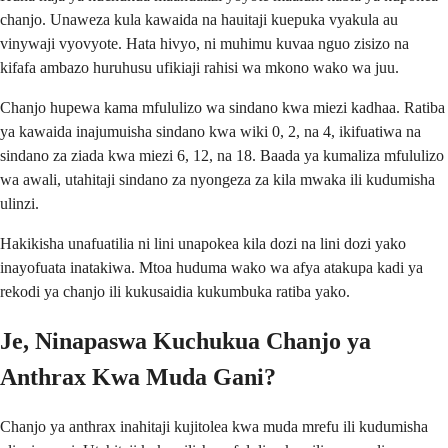
chanjo. Unaweza kula kawaida na hauitaji kuepuka vyakula au
vinywaji vyovyote. Hata hivyo, ni muhimu kuvaa nguo zisizo na
kifafa ambazo huruhusu ufikiaji rahisi wa mkono wako wa juu.
Chanjo hupewa kama mfululizo wa sindano kwa miezi kadhaa. Ratiba
ya kawaida inajumuisha sindano kwa wiki 0, 2, na 4, ikifuatiwa na
sindano za ziada kwa miezi 6, 12, na 18. Baada ya kumaliza mfululizo
wa awali, utahitaji sindano za nyongeza za kila mwaka ili kudumisha
ulinzi.
Hakikisha unafuatilia ni lini unapokea kila dozi na lini dozi yako
inayofuata inatakiwa. Mtoa huduma wako wa afya atakupa kadi ya
rekodi ya chanjo ili kukusaidia kukumbuka ratiba yako.
Je, Ninapaswa Kuchukua Chanjo ya
Anthrax Kwa Muda Gani?
Chanjo ya anthrax inahitaji kujitolea kwa muda mrefu ili kudumisha