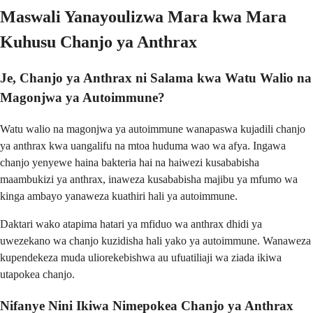
Maswali Yanayoulizwa Mara kwa Mara
Kuhusu Chanjo ya Anthrax
Je, Chanjo ya Anthrax ni Salama kwa Watu Walio na
Magonjwa ya Autoimmune?
Watu walio na magonjwa ya autoimmune wanapaswa kujadili chanjo
ya anthrax kwa uangalifu na mtoa huduma wao wa afya. Ingawa
chanjo yenyewe haina bakteria hai na haiwezi kusababisha
maambukizi ya anthrax, inaweza kusababisha majibu ya mfumo wa
kinga ambayo yanaweza kuathiri hali ya autoimmune.
Daktari wako atapima hatari ya mfiduo wa anthrax dhidi ya
uwezekano wa chanjo kuzidisha hali yako ya autoimmune. Wanaweza
kupendekeza muda uliorekebishwa au ufuatiliaji wa ziada ikiwa
utapokea chanjo.
Nifanye Nini Ikiwa Nimepokea Chanjo ya Anthrax