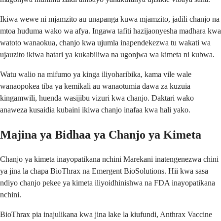
Ikiwa wewe ni mjamzito au unapanga kuwa mjamzito, jadili chanjo na
mtoa huduma wako wa afya. Ingawa tafiti hazijaonyesha madhara kwa
watoto wanaokua, chanjo kwa ujumla inapendekezwa tu wakati wa
ujauzito ikiwa hatari ya kukabiliwa na ugonjwa wa kimeta ni kubwa.
Watu walio na mifumo ya kinga iliyoharibika, kama vile wale
wanaopokea tiba ya kemikali au wanaotumia dawa za kuzuia
kingamwili, huenda wasijibu vizuri kwa chanjo. Daktari wako
anaweza kusaidia kubaini ikiwa chanjo inafaa kwa hali yako.
Majina ya Bidhaa ya Chanjo ya Kimeta
Chanjo ya kimeta inayopatikana nchini Marekani inatengenezwa chini
ya jina la chapa BioThrax na Emergent BioSolutions. Hii kwa sasa
ndiyo chanjo pekee ya kimeta iliyoidhinishwa na FDA inayopatikana
nchini.
BioThrax pia inajulikana kwa jina lake la kiufundi, Anthrax Vaccine