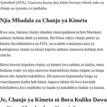
Adsorbed (AVA). Unaweza kuona jina lolote kwenye rekodi zako za
chanjo au nyaraka za matibabu.
Njia Mbadala za Chanjo ya Kimeta
Kwa sasa, hakuna chanjo mbadala zinazopatikana nchini Marekani
ambazo hulinda dhidi ya kimeta. BioThrax ndiyo chanjo pekee ya
kimeta iliyoidhinishwa na FDA, na watafiti wanafanya kazi ya
kutengeneza chanjo za kizazi kijacho ambazo zinaweza kuhitaji dozi
chache.
Ikiwa huwezi kupokea chanjo ya kimeta kwa sababu za kiafya, mtoa
huduma wako wa afya anaweza kupendekeza hatua zingine za kinga
ikiwa uko hatarini kukabiliwa. Hii inaweza kujumuisha kinga ya
viuavijasumu katika hali fulani, ingawa mbinu hii kwa kawaida
huhifadhiwa kwa matibabu ya baada ya kukabiliwa badala ya kuzuia.
Je, Chanjo ya Kimeta ni Bora Kuliko Dawa