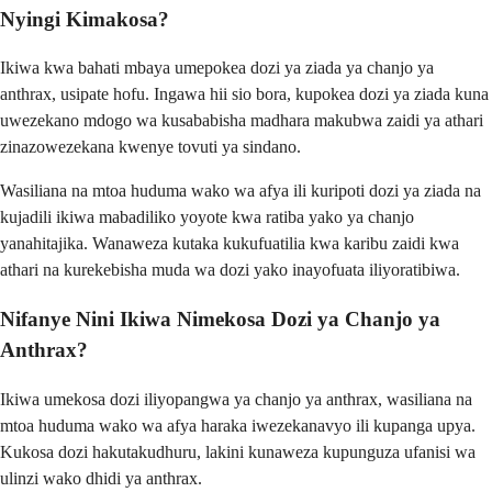
Nyingi Kimakosa?
Ikiwa kwa bahati mbaya umepokea dozi ya ziada ya chanjo ya
anthrax, usipate hofu. Ingawa hii sio bora, kupokea dozi ya ziada kuna
uwezekano mdogo wa kusababisha madhara makubwa zaidi ya athari
zinazowezekana kwenye tovuti ya sindano.
Wasiliana na mtoa huduma wako wa afya ili kuripoti dozi ya ziada na
kujadili ikiwa mabadiliko yoyote kwa ratiba yako ya chanjo
yanahitajika. Wanaweza kutaka kukufuatilia kwa karibu zaidi kwa
athari na kurekebisha muda wa dozi yako inayofuata iliyoratibiwa.
Nifanye Nini Ikiwa Nimekosa Dozi ya Chanjo ya
Anthrax?
Ikiwa umekosa dozi iliyopangwa ya chanjo ya anthrax, wasiliana na
mtoa huduma wako wa afya haraka iwezekanavyo ili kupanga upya.
Kukosa dozi hakutakudhuru, lakini kunaweza kupunguza ufanisi wa
ulinzi wako dhidi ya anthrax.