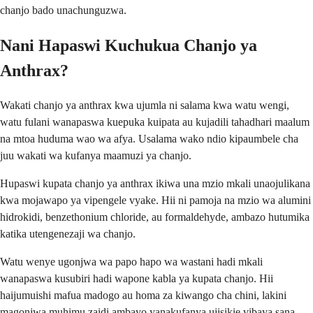
chanjo bado unachunguzwa.
Nani Hapaswi Kuchukua Chanjo ya
Anthrax?
Wakati chanjo ya anthrax kwa ujumla ni salama kwa watu wengi,
watu fulani wanapaswa kuepuka kuipata au kujadili tahadhari maalum
na mtoa huduma wao wa afya. Usalama wako ndio kipaumbele cha
juu wakati wa kufanya maamuzi ya chanjo.
Hupaswi kupata chanjo ya anthrax ikiwa una mzio mkali unaojulikana
kwa mojawapo ya vipengele vyake. Hii ni pamoja na mzio wa alumini
hidrokidi, benzethonium chloride, au formaldehyde, ambazo hutumika
katika utengenezaji wa chanjo.
Watu wenye ugonjwa wa papo hapo wa wastani hadi mkali
wanapaswa kusubiri hadi wapone kabla ya kupata chanjo. Hii
haijumuishi mafua madogo au homa za kiwango cha chini, lakini
magonjwa muhimu zaidi ambayo yanakufanya ujisikie vibaya sana.