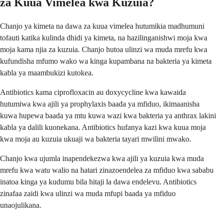
za Kuua Vimelea kwa Kuzuia?
Chanjo ya kimeta na dawa za kuua vimelea hutumikia madhumuni
tofauti katika kulinda dhidi ya kimeta, na hazilinganishwi moja kwa
moja kama njia za kuzuia. Chanjo hutoa ulinzi wa muda mrefu kwa
kufundisha mfumo wako wa kinga kupambana na bakteria ya kimeta
kabla ya maambukizi kutokea.
Antibiotics kama ciprofloxacin au doxycycline kwa kawaida
hutumiwa kwa ajili ya prophylaxis baada ya mfiduo, ikimaanisha
kuwa hupewa baada ya mtu kuwa wazi kwa bakteria ya anthrax lakini
kabla ya dalili kuonekana. Antibiotics hufanya kazi kwa kuua moja
kwa moja au kuzuia ukuaji wa bakteria tayari mwilini mwako.
Chanjo kwa ujumla inapendekezwa kwa ajili ya kuzuia kwa muda
mrefu kwa watu walio na hatari zinazoendelea za mfiduo kwa sababu
inatoa kinga ya kudumu bila hitaji la dawa endelevu. Antibiotics
zinafaa zaidi kwa ulinzi wa muda mfupi baada ya mfiduo
unaojulikana.