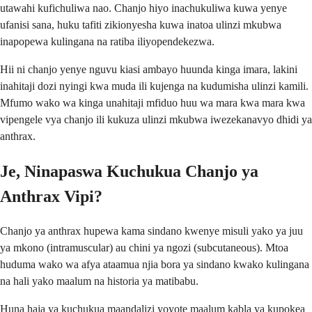
utawahi kufichuliwa nao. Chanjo hiyo inachukuliwa kuwa yenye
ufanisi sana, huku tafiti zikionyesha kuwa inatoa ulinzi mkubwa
inapopewa kulingana na ratiba iliyopendekezwa.
Hii ni chanjo yenye nguvu kiasi ambayo huunda kinga imara, lakini
inahitaji dozi nyingi kwa muda ili kujenga na kudumisha ulinzi kamili.
Mfumo wako wa kinga unahitaji mfiduo huu wa mara kwa mara kwa
vipengele vya chanjo ili kukuza ulinzi mkubwa iwezekanavyo dhidi ya
anthrax.
Je, Ninapaswa Kuchukua Chanjo ya
Anthrax Vipi?
Chanjo ya anthrax hupewa kama sindano kwenye misuli yako ya juu
ya mkono (intramuscular) au chini ya ngozi (subcutaneous). Mtoa
huduma wako wa afya ataamua njia bora ya sindano kwako kulingana
na hali yako maalum na historia ya matibabu.
Huna haja ya kuchukua maandalizi yoyote maalum kabla ya kupokea