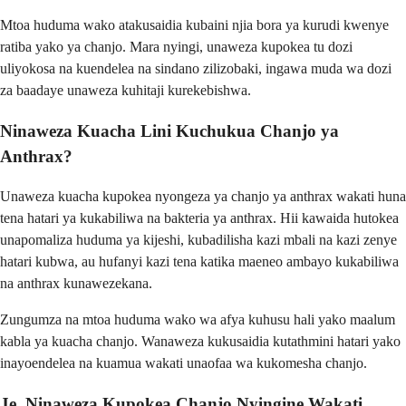
Mtoa huduma wako atakusaidia kubaini njia bora ya kurudi kwenye
ratiba yako ya chanjo. Mara nyingi, unaweza kupokea tu dozi
uliyokosa na kuendelea na sindano zilizobaki, ingawa muda wa dozi
za baadaye unaweza kuhitaji kurekebishwa.
Ninaweza Kuacha Lini Kuchukua Chanjo ya
Anthrax?
Unaweza kuacha kupokea nyongeza ya chanjo ya anthrax wakati huna
tena hatari ya kukabiliwa na bakteria ya anthrax. Hii kawaida hutokea
unapomaliza huduma ya kijeshi, kubadilisha kazi mbali na kazi zenye
hatari kubwa, au hufanyi kazi tena katika maeneo ambayo kukabiliwa
na anthrax kunawezekana.
Zungumza na mtoa huduma wako wa afya kuhusu hali yako maalum
kabla ya kuacha chanjo. Wanaweza kukusaidia kutathmini hatari yako
inayoendelea na kuamua wakati unaofaa wa kukomesha chanjo.
Je, Ninaweza Kupokea Chanjo Nyingine Wakati