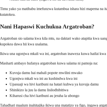
Timu yako ya matibabu imefunzwa kutambua ishara hizi mapema na itak
kutatokea.
Nani Hapaswi Kuchukua Argatroban?
Argatroban sio salama kwa kila mtu, na daktari wako atapitia kwa ua
kupokea dawa hii kwa usalama.
Ikiwa una ugonjwa mkali wa ini, argatroban inaweza kuwa haifai kwa 
Masharti ambayo hufanya argatroban kuwa salama ni pamoja na:
Kuvuja damu hai mahali popote mwilini mwako
Ugonjwa mkali wa ini au kushindwa kwa ini
Upasuaji wa hivi karibuni na hatari kubwa ya kuvuja damu
Shinikizo la juu la damu lisilodhibitiwa
Kiharusi cha hivi karibuni au jeraha la ubongo
Tahadhari maalum inahitajika ikiwa una matatizo ya figo, ingawa ar