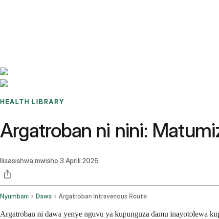
Benchmarks
Stories
FAQ
Sign up / Log in
HEALTH LIBRARY
Argatroban ni nini: Matumi
Ilisasishwa mwisho
3 Aprili 2026
Nyumbani
Dawa
Argatroban Intravenous Route
Argatroban ni dawa yenye nguvu ya kupunguza damu inayotolewa kupit