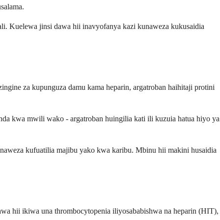
salama.
ali. Kuelewa jinsi dawa hii inavyofanya kazi kunaweza kukusaidia
ine za kupunguza damu kama heparin, argatroban haihitaji protini
a kwa mwili wako - argatroban huingilia kati ili kuzuia hatua hiyo ya
inaweza kufuatilia majibu yako kwa karibu. Mbinu hii makini husaidia
a hii ikiwa una thrombocytopenia iliyosababishwa na heparin (HIT),