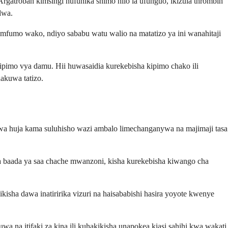
troban kimsingi hufunika shimo hilo la ufunguo, ikizuia thrombin
dwa.
mfumo wako, ndiyo sababu watu walio na matatizo ya ini wanahitaji
ipimo vya damu. Hii huwasaidia kurekebisha kipimo chako ili
akuwa tatizo.
wa huja kama suluhisho wazi ambalo limechanganywa na majimaji tasa
la baada ya saa chache mwanzoni, kisha kurekebisha kiwango cha
kisha dawa inatiririka vizuri na haisababishi hasira yoyote kwenye
wa na itifaki za kina ili kuhakikisha unapokea kiasi sahihi kwa wakati