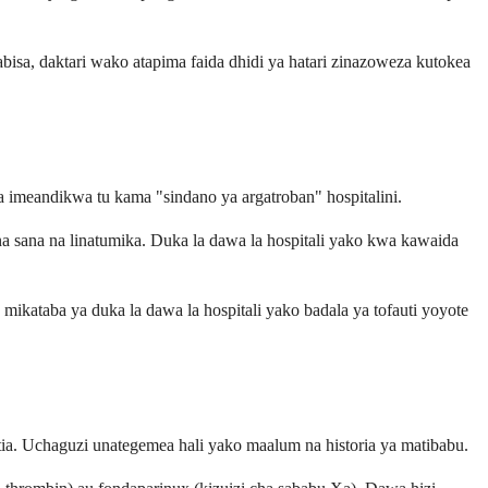
sa, daktari wako atapima faida dhidi ya hatari zinazoweza kutokea
a imeandikwa tu kama "sindano ya argatroban" hospitalini.
ana sana na linatumika. Duka la dawa la hospitali yako kwa kawaida
kataba ya duka la dawa la hospitali yako badala ya tofauti yoyote
. Uchaguzi unategemea hali yako maalum na historia ya matibabu.