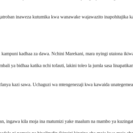
atroban inaweza kutumika kwa wanawake wajawazito inapohitajika kabi
na kampuni kadhaa za dawa. Nchini Marekani, mara nyingi utaiona ikiw
li ya bidhaa katika nchi tofauti, lakini toleo la jumla sasa linapatik
fanya kazi sawa. Uchaguzi wa mtengenezaji kwa kawaida unategemea mi
, ingawa kila moja ina matumizi yake maalum na mambo ya kuzingatia