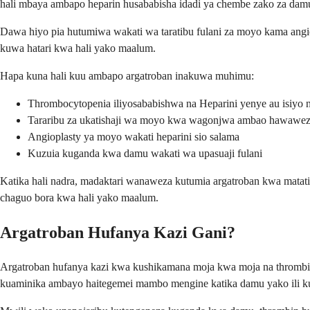
hali mbaya ambapo heparin husababisha idadi ya chembe zako za dam
Dawa hiyo pia hutumiwa wakati wa taratibu fulani za moyo kama angio
kuwa hatari kwa hali yako maalum.
Hapa kuna hali kuu ambapo argatroban inakuwa muhimu:
Thrombocytopenia iliyosababishwa na Heparini yenye au isiyo
Tararibu za ukatishaji wa moyo kwa wagonjwa ambao hawawezi
Angioplasty ya moyo wakati heparini sio salama
Kuzuia kuganda kwa damu wakati wa upasuaji fulani
Katika hali nadra, madaktari wanaweza kutumia argatroban kwa matat
chaguo bora kwa hali yako maalum.
Argatroban Hufanya Kazi Gani?
Argatroban hufanya kazi kwa kushikamana moja kwa moja na thromb
kuaminika ambayo haitegemei mambo mengine katika damu yako ili ku