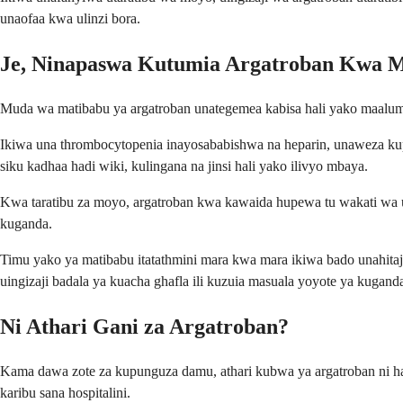
unaofaa kwa ulinzi bora.
Je, Ninapaswa Kutumia Argatroban Kwa 
Muda wa matibabu ya argatroban unategemea kabisa hali yako maalum n
Ikiwa una thrombocytopenia inayosababishwa na heparin, unaweza ku
siku kadhaa hadi wiki, kulingana na jinsi hali yako ilivyo mbaya.
Kwa taratibu za moyo, argatroban kwa kawaida hupewa tu wakati wa 
kuganda.
Timu yako ya matibabu itatathmini mara kwa mara ikiwa bado unahitaj
uingizaji badala ya kuacha ghafla ili kuzuia masuala yoyote ya kugand
Ni Athari Gani za Argatroban?
Kama dawa zote za kupunguza damu, athari kubwa ya argatroban ni ha
karibu sana hospitalini.