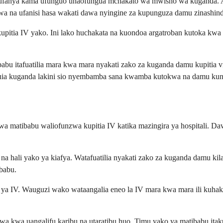
fanya kama ufunguo unaofungua mchakato wa mwisho wa kuganda. Arga
uwa na ufanisi hasa wakati dawa nyingine za kupunguza damu zinashin
pitia IV yako. Ini lako huchakata na kuondoa argatroban kutoka kwa 
bu itafuatilia mara kwa mara nyakati zako za kuganda damu kupitia v
uia kuganda lakini sio nyembamba sana kwamba kutokwa na damu kun
 matibabu waliofunzwa kupitia IV katika mazingira ya hospitali. Da
na hali yako ya kiafya. Watafuatilia nyakati zako za kuganda damu ki
ibabu.
ni ya IV. Wauguzi wako wataangalia eneo la IV mara kwa mara ili kuhaki
wa kwa uangalifu karibu na utaratibu huo. Timu yako ya matibabu itaku