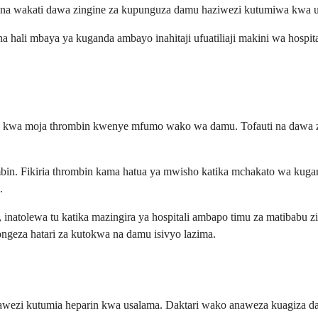
na wakati dawa zingine za kupunguza damu haziwezi kutumiwa kwa u
 hali mbaya ya kuganda ambayo inahitaji ufuatiliaji makini wa hospit
kwa moja thrombin kwenye mfumo wako wa damu. Tofauti na dawa zing
mbin. Fikiria thrombin kama hatua ya mwisho katika mchakato wa kugand
.
 inatolewa tu katika mazingira ya hospitali ambapo timu za matibabu z
ongeza hatari za kutokwa na damu isivyo lazima.
ezi kutumia heparin kwa usalama. Daktari wako anaweza kuagiza daw