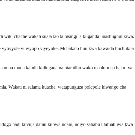
 wiki chache wakati suala lao la msingi la kuganda linashughulikiwa.
de vyovyote vilivyopo viyeyuke. Mchakato huu kwa kawaida huchukua
aamua muda kamili kulingana na utaratibu wako maalum na hatari ya
jumla. Wakati ni salama kuacha, watapunguza polepole kiwango cha
idogo hadi kuvuja damu kubwa ndani, ndiyo sababu utafuatiliwa kwa