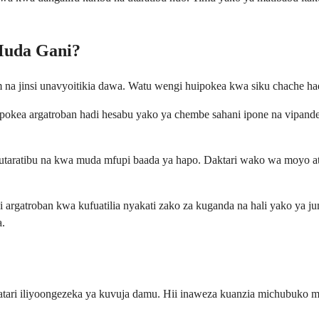
Muda Gani?
a jinsi unavyoitikia dawa. Watu wengi huipokea kwa siku chache hadi
pokea argatroban hadi hesabu yako ya chembe sahani ipone na vipan
utaratibu na kwa muda mfupi baada ya hapo. Daktari wako wa moyo at
i argatroban kwa kufuatilia nyakati zako za kuganda na hali yako ya 
a.
tari iliyoongezeka ya kuvuja damu. Hii inaweza kuanzia michubuko m