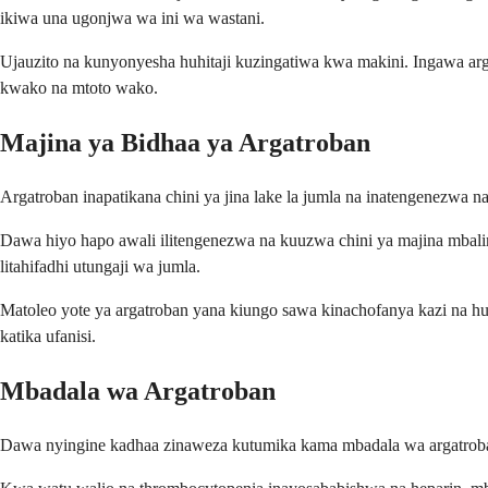
ikiwa una ugonjwa wa ini wa wastani.
Ujauzito na kunyonyesha huhitaji kuzingatiwa kwa makini. Ingawa arg
kwako na mtoto wako.
Majina ya Bidhaa ya Argatroban
Argatroban inapatikana chini ya jina lake la jumla na inatengenezwa 
Dawa hiyo hapo awali ilitengenezwa na kuuzwa chini ya majina mbalimba
litahifadhi utungaji wa jumla.
Matoleo yote ya argatroban yana kiungo sawa kinachofanya kazi na hu
katika ufanisi.
Mbadala wa Argatroban
Dawa nyingine kadhaa zinaweza kutumika kama mbadala wa argatroban