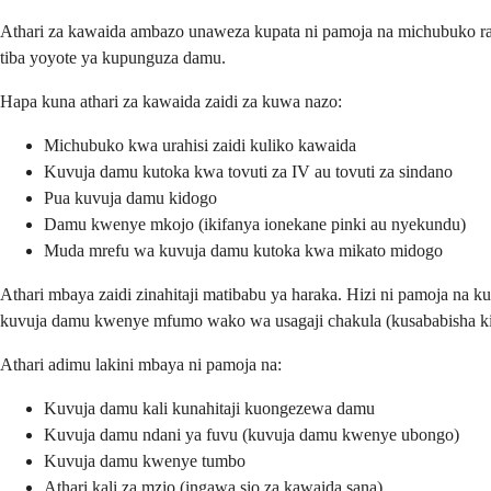
Athari za kawaida ambazo unaweza kupata ni pamoja na michubuko rah
tiba yoyote ya kupunguza damu.
Hapa kuna athari za kawaida zaidi za kuwa nazo:
Michubuko kwa urahisi zaidi kuliko kawaida
Kuvuja damu kutoka kwa tovuti za IV au tovuti za sindano
Pua kuvuja damu kidogo
Damu kwenye mkojo (ikifanya ionekane pinki au nyekundu)
Muda mrefu wa kuvuja damu kutoka kwa mikato midogo
Athari mbaya zaidi zinahitaji matibabu ya haraka. Hizi ni pamoja n
kuvuja damu kwenye mfumo wako wa usagaji chakula (kusababisha kin
Athari adimu lakini mbaya ni pamoja na:
Kuvuja damu kali kunahitaji kuongezewa damu
Kuvuja damu ndani ya fuvu (kuvuja damu kwenye ubongo)
Kuvuja damu kwenye tumbo
Athari kali za mzio (ingawa sio za kawaida sana)