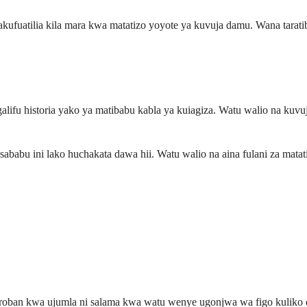
ufuatilia kila mara kwa matatizo yoyote ya kuvuja damu. Wana tarati
ngalifu historia yako ya matibabu kabla ya kuiagiza. Watu walio na k
sababu ini lako huchakata dawa hii. Watu walio na aina fulani za mat
gatroban kwa ujumla ni salama kwa watu wenye ugonjwa wa figo kuliko