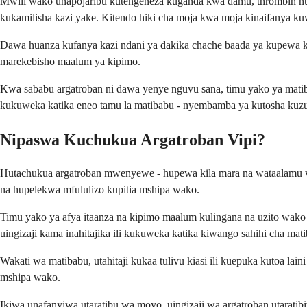
Mwili wako unapojaribu kutengeneza kuganda kwa damu, thrombin hu
kukamilisha kazi yake. Kitendo hiki cha moja kwa moja kinaifanya k
Dawa huanza kufanya kazi ndani ya dakika chache baada ya kupewa ku
marekebisho maalum ya kipimo.
Kwa sababu argatroban ni dawa yenye nguvu sana, timu yako ya matiba
kukuweka katika eneo tamu la matibabu - nyembamba ya kutosha kuz
Nipaswa Kuchukua Argatroban Vipi?
Hutachukua argatroban mwenyewe - hupewa kila mara na wataalamu wa
na hupelekwa mfululizo kupitia mshipa wako.
Timu yako ya afya itaanza na kipimo maalum kulingana na uzito wako 
uingizaji kama inahitajika ili kukuweka katika kiwango sahihi cha mat
Wakati wa matibabu, utahitaji kukaa tulivu kiasi ili kuepuka kutoa lai
mshipa wako.
Ikiwa unafanyiwa utaratibu wa moyo, uingizaji wa argatroban utaratibi