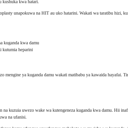
u kushuka kwa hatari.
plasty unapokuwa na HIT au uko hatarini. Wakati wa taratibu hizi, k
 na kuganda kwa damu
 kutumia heparini
izo mengine ya kuganda damu wakati matibabu ya kawaida hayafai. Ti
in na kuzuia uwezo wake wa kutengeneza kuganda kwa damu. Hii ina
wa na ufanisi.