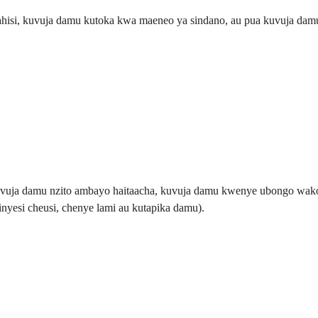
isi, kuvuja damu kutoka kwa maeneo ya sindano, au pua kuvuja damu 
a kuvuja damu nzito ambayo haitaacha, kuvuja damu kwenye ubongo wa
yesi cheusi, chenye lami au kutapika damu).