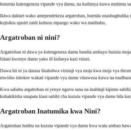
hutumia kutengeneza vipande vya damu, na kuifanya kuwa muhimu sa
Ikiwa daktari wako amependekeza argatroban, huenda unashughulika na
kujisikia ujasiri zaidi kuhusu mpango wako wa matibabu.
Argatroban ni nini?
Argatroban ni dawa ya kutengeneza damu bandia ambayo huzuia moja 
fulani kwenye damu yako ili kufanya kazi vizuri.
Dawa hii ni ya darasa linaloitwa vizuiaji vya moja kwa moja vya thro
mwisho isitokee wakati vipande vya damu vinaweza kuwa na madhara
Kwa sababu argatroban ni yenye nguvu sana na inahitaji kipimo sahihi,
kuhakikisha unapata kiasi sahihi cha kuzuia vipande vya damu bila ku
Argatroban Inatumika kwa Nini?
Argatroban hutibu na kuzuia vipande vya damu kwa watu ambao hawaw