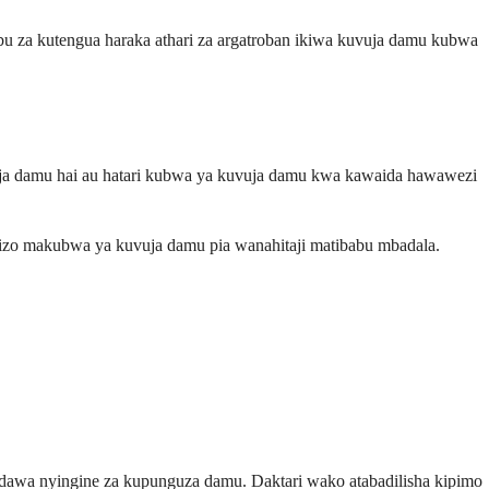
bu za kutengua haraka athari za argatroban ikiwa kuvuja damu kubwa
uvuja damu hai au hatari kubwa ya kuvuja damu kwa kawaida hawawezi
atizo makubwa ya kuvuja damu pia wanahitaji matibabu mbadala.
 dawa nyingine za kupunguza damu. Daktari wako atabadilisha kipimo