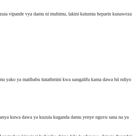
uzuia vipande vya damu ni muhimu, lakini kutumia heparin kunaweza
mu yako ya matibabu itatathmini kwa uangalifu kama dawa hii ndiyo
fanya kuwa dawa ya kuzuia kuganda damu yenye nguvu sana na ya