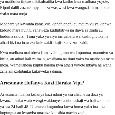
ya matibabu itakuwa ikikufuatilia kwa karibu kwa madhara yoyote.
Ripoti dalili zozote mpya au za wasiwasi kwa wauguzi au madaktari
wako mara moja.
Madhara ya kawaida kama vile kichefuchefu au maumivu ya kichwa
kidogo mara nyingi yanaweza kudhibitiwa na dawa za ziada au
huduma saidizi. Timu yako ya afya ina uzoefu wa kushughulika na
athari hizi na inaweza kukusaidia kujisikia vizuri zaidi.
Kwa madhara makubwa kama vile ugumu wa kupumua, maumivu ya
kifua, au athari kali za mzio, wasiliana na timu yako ya matibabu mara
moja. Wamejiandaa kujibu haraka kwa athari yoyote mbaya na wana
zana zinazohitajika kukuweka salama.
Artesunate Hufanya Kazi Haraka Vipi?
Artesunate huanza kufanya kazi ndani ya saa chache za dozi ya
kwanza, huku watu wengi wakionyesha uboreshaji wa hali zao ndani
ya saa 24 hadi 48. Unaweza kugundua kuwa homa yako inaanza
kupungua au kwamba unaanza kujisikia macho zaidi.