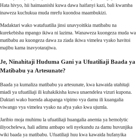
Hata hivyo, hii haimaanishi kuwa dawa haifanyi kazi, bali kwamba
inaweza kuchukua muda mrefu kuondoa maambukizi.
Madaktari wako watafuatilia jinsi unavyoitikia matibabu na
kurekebisha mpango ikiwa ni lazima. Wanaweza kuongeza muda wa
matibabu au kuongeza dawa za ziada ikiwa vimelea vyako havitoi
majibu kama inavyotarajiwa.
Je, Ninahitaji Huduma Gani ya Ufuatiliaji Baada ya
Matibabu ya Artesunate?
Baada ya kumaliza matibabu ya artesunate, kwa kawaida utahitaji
miadi ya ufuatiliaji ili kuhakikisha kuwa unaendelea vizuri kupona.
Daktari wako huenda akapanga vipimo vya damu ili kuangalia
viwango vya vimelea vyako na afya yako kwa ujumla.
Jaribio moja muhimu la ufuatiliaji huangalia anemia ya hemolytic
iliyochelewa, hali adimu ambapo seli nyekundu za damu huvunjika
wiki baada ya matibabu. Ufuatiliaji huu kwa kawaida hufanyika