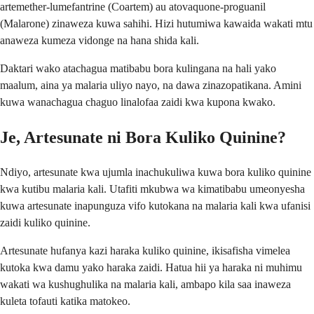
artemether-lumefantrine (Coartem) au atovaquone-proguanil
(Malarone) zinaweza kuwa sahihi. Hizi hutumiwa kawaida wakati mtu
anaweza kumeza vidonge na hana shida kali.
Daktari wako atachagua matibabu bora kulingana na hali yako
maalum, aina ya malaria uliyo nayo, na dawa zinazopatikana. Amini
kuwa wanachagua chaguo linalofaa zaidi kwa kupona kwako.
Je, Artesunate ni Bora Kuliko Quinine?
Ndiyo, artesunate kwa ujumla inachukuliwa kuwa bora kuliko quinine
kwa kutibu malaria kali. Utafiti mkubwa wa kimatibabu umeonyesha
kuwa artesunate inapunguza vifo kutokana na malaria kali kwa ufanisi
zaidi kuliko quinine.
Artesunate hufanya kazi haraka kuliko quinine, ikisafisha vimelea
kutoka kwa damu yako haraka zaidi. Hatua hii ya haraka ni muhimu
wakati wa kushughulika na malaria kali, ambapo kila saa inaweza
kuleta tofauti katika matokeo.