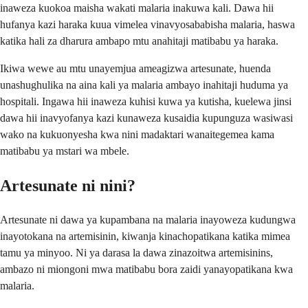
inaweza kuokoa maisha wakati malaria inakuwa kali. Dawa hii
hufanya kazi haraka kuua vimelea vinavyosababisha malaria, haswa
katika hali za dharura ambapo mtu anahitaji matibabu ya haraka.
Ikiwa wewe au mtu unayemjua ameagizwa artesunate, huenda
unashughulika na aina kali ya malaria ambayo inahitaji huduma ya
hospitali. Ingawa hii inaweza kuhisi kuwa ya kutisha, kuelewa jinsi
dawa hii inavyofanya kazi kunaweza kusaidia kupunguza wasiwasi
wako na kukuonyesha kwa nini madaktari wanaitegemea kama
matibabu ya mstari wa mbele.
Artesunate ni nini?
Artesunate ni dawa ya kupambana na malaria inayoweza kudungwa
inayotokana na artemisinin, kiwanja kinachopatikana katika mimea
tamu ya minyoo. Ni ya darasa la dawa zinazoitwa artemisinins,
ambazo ni miongoni mwa matibabu bora zaidi yanayopatikana kwa
malaria.