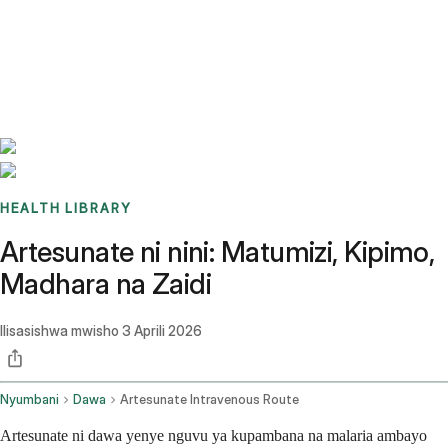
Benchmarks
Stories
FAQ
Sign up / Log in
HEALTH LIBRARY
Artesunate ni nini: Matumizi, Kipimo,
Madhara na Zaidi
Ilisasishwa mwisho
3 Aprili 2026
Nyumbani
Dawa
Artesunate Intravenous Route
Artesunate ni dawa yenye nguvu ya kupambana na malaria ambayo