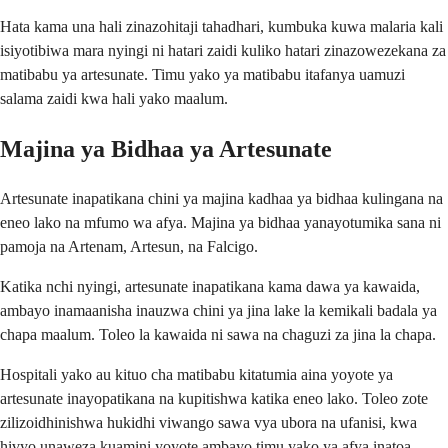
Hata kama una hali zinazohitaji tahadhari, kumbuka kuwa malaria kali
isiyotibiwa mara nyingi ni hatari zaidi kuliko hatari zinazowezekana za
matibabu ya artesunate. Timu yako ya matibabu itafanya uamuzi
salama zaidi kwa hali yako maalum.
Majina ya Bidhaa ya Artesunate
Artesunate inapatikana chini ya majina kadhaa ya bidhaa kulingana na
eneo lako na mfumo wa afya. Majina ya bidhaa yanayotumika sana ni
pamoja na Artenam, Artesun, na Falcigo.
Katika nchi nyingi, artesunate inapatikana kama dawa ya kawaida,
ambayo inamaanisha inauzwa chini ya jina lake la kemikali badala ya
chapa maalum. Toleo la kawaida ni sawa na chaguzi za jina la chapa.
Hospitali yako au kituo cha matibabu kitatumia aina yoyote ya
artesunate inayopatikana na kupitishwa katika eneo lako. Toleo zote
zilizoidhinishwa hukidhi viwango sawa vya ubora na ufanisi, kwa
hivyo unaweza kuamini yoyote ambayo timu yako ya afya inatoa.