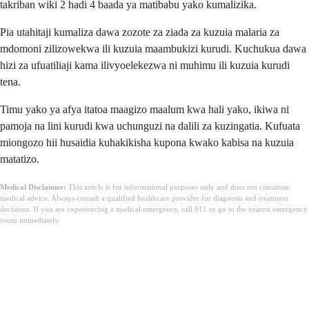
takriban wiki 2 hadi 4 baada ya matibabu yako kumalizika.
Pia utahitaji kumaliza dawa zozote za ziada za kuzuia malaria za
mdomoni zilizowekwa ili kuzuia maambukizi kurudi. Kuchukua dawa
hizi za ufuatiliaji kama ilivyoelekezwa ni muhimu ili kuzuia kurudi
tena.
Timu yako ya afya itatoa maagizo maalum kwa hali yako, ikiwa ni
pamoja na lini kurudi kwa uchunguzi na dalili za kuzingatia. Kufuata
miongozo hii husaidia kuhakikisha kupona kwako kabisa na kuzuia
matatizo.
Medical Disclaimer:
This article is for informational purposes only and does not constitute
medical advice. Always consult a qualified healthcare provider for diagnosis and treatment
decisions. If you are experiencing a medical emergency, call 911 or go to the nearest emergency
room immediately.