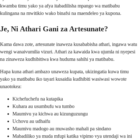
kwamba timu yako ya afya itabadilisha mpango wa matibabu
kulingana na mwitikio wako binafsi na maendeleo ya kupona.
Je, Ni Athari Gani za Artesunate?
Kama dawa zote, artesunate inaweza kusababisha athari, ingawa watu
wengi wanaivumilia vizuri. Athari za kawaida kwa ujumla ni nyepesi
na zinaweza kudhibitiwa kwa huduma sahihi ya matibabu.
Hapa kuna athari ambazo unaweza kupata, ukizingatia kuwa timu
yako ya matibabu iko tayari kusaidia kudhibiti wasiwasi wowote
unaotokea:
Kichefuchefu na kutapika
Kuhara au usumbufu wa tumbo
Maumivu ya kichwa au kizunguzungu
Uchovu au udhaifu
Maumivu madogo au muwasho mahali pa sindano
Mabadiliko ya muda mfupi katika vipimo vya utendaji wa ini