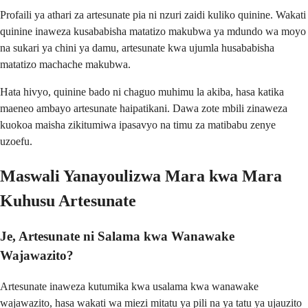
Profaili ya athari za artesunate pia ni nzuri zaidi kuliko quinine. Wakati
quinine inaweza kusababisha matatizo makubwa ya mdundo wa moyo
na sukari ya chini ya damu, artesunate kwa ujumla husababisha
matatizo machache makubwa.
Hata hivyo, quinine bado ni chaguo muhimu la akiba, hasa katika
maeneo ambayo artesunate haipatikani. Dawa zote mbili zinaweza
kuokoa maisha zikitumiwa ipasavyo na timu za matibabu zenye
uzoefu.
Maswali Yanayoulizwa Mara kwa Mara
Kuhusu Artesunate
Je, Artesunate ni Salama kwa Wanawake
Wajawazito?
Artesunate inaweza kutumika kwa usalama kwa wanawake
wajawazito, hasa wakati wa miezi mitatu ya pili na ya tatu ya ujauzito