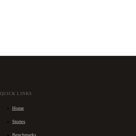
QUICK LINKS
Home
Stories
Benchmarks