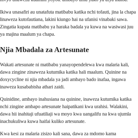
Ikiwa unasafiri au unatafuta matibabu katika nchi tofauti, jina la chapa
linaweza kutofautiana, lakini kiungo hai na ufanisi vinabaki sawa.
Zingatia kupata matibabu ya haraka badala ya kuwa na wasiwasi juu
ya majina maalum ya chapa.
Njia Mbadala za Artesunate
Wakati artesunate ni matibabu yanayopendelewa kwa malaria kali,
dawa zingine zinaweza kutumika katika hali maalum. Quinine na
doxycycline ni njia mbadala ya jadi ambayo bado inafaa, ingawa
inaweza kusababisha athari zaidi.
Quinidine, ambayo inahusiana na quinine, inaweza kutumika katika
nchi zingine ambapo artesunate haipatikani kwa urahisi. Walakini,
dawa hii inahitaji ufuatiliaji wa moyo kwa uangalifu na kwa ujumla
inachukuliwa kuwa haifai kuliko artesunate.
Kwa kesi za malaria zisizo kali sana, dawa za mdomo kama