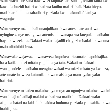
Watu wachache sana hawawezi kupokea artesunate, kwani faida kwa
kawaida huzidi hatari wakati wa kutibu malaria kali. Hata hivyo,
madaktari hutumia tahadhari ya ziada kwa makundi fulani ya
wagonjwa.
Watu wenye mzio mkali unaojulikana kwa artesunate au dawa
nyingine zenye msingi wa artemisinin wanapaswa kuepuka matibabu
haya ikiwezekana. Daktari wako atajadili chaguzi mbadala ikiwa una
mzio uliothibitishwa.
Wanawake wajawazito wanaweza kupokea artesunate inapohitajika,
hasa katika miezi mitatu ya pili na ya tatu. Wakati madaktari
wanapendelea matibabu mengine wakati wa miezi mitatu ya kwanza,
artesunate inaweza kutumika ikiwa maisha ya mama yako yako
hatarini.
Watu wenye matatizo makubwa ya moyo au ugonjwa mkubwa wa ini
wanahitaji ufuatiliaji makini wakati wa matibabu. Daktari wako
atapima hatari na faida huku akitoa huduma ya ziada ya usaidizi ikiwa
inahitajika.