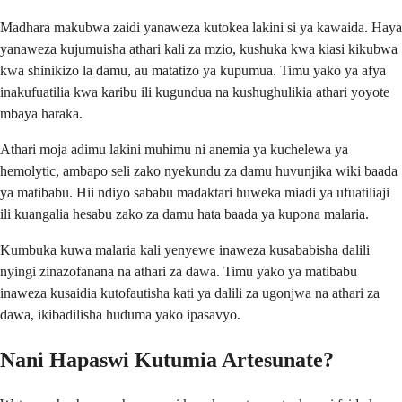
Madhara makubwa zaidi yanaweza kutokea lakini si ya kawaida. Haya
yanaweza kujumuisha athari kali za mzio, kushuka kwa kiasi kikubwa
kwa shinikizo la damu, au matatizo ya kupumua. Timu yako ya afya
inakufuatilia kwa karibu ili kugundua na kushughulikia athari yoyote
mbaya haraka.
Athari moja adimu lakini muhimu ni anemia ya kuchelewa ya
hemolytic, ambapo seli zako nyekundu za damu huvunjika wiki baada
ya matibabu. Hii ndiyo sababu madaktari huweka miadi ya ufuatiliaji
ili kuangalia hesabu zako za damu hata baada ya kupona malaria.
Kumbuka kuwa malaria kali yenyewe inaweza kusababisha dalili
nyingi zinazofanana na athari za dawa. Timu yako ya matibabu
inaweza kusaidia kutofautisha kati ya dalili za ugonjwa na athari za
dawa, ikibadilisha huduma yako ipasavyo.
Nani Hapaswi Kutumia Artesunate?