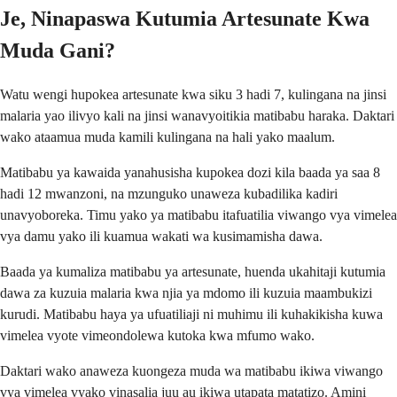
Je, Ninapaswa Kutumia Artesunate Kwa
Muda Gani?
Watu wengi hupokea artesunate kwa siku 3 hadi 7, kulingana na jinsi
malaria yao ilivyo kali na jinsi wanavyoitikia matibabu haraka. Daktari
wako ataamua muda kamili kulingana na hali yako maalum.
Matibabu ya kawaida yanahusisha kupokea dozi kila baada ya saa 8
hadi 12 mwanzoni, na mzunguko unaweza kubadilika kadiri
unavyoboreka. Timu yako ya matibabu itafuatilia viwango vya vimelea
vya damu yako ili kuamua wakati wa kusimamisha dawa.
Baada ya kumaliza matibabu ya artesunate, huenda ukahitaji kutumia
dawa za kuzuia malaria kwa njia ya mdomo ili kuzuia maambukizi
kurudi. Matibabu haya ya ufuatiliaji ni muhimu ili kuhakikisha kuwa
vimelea vyote vimeondolewa kutoka kwa mfumo wako.
Daktari wako anaweza kuongeza muda wa matibabu ikiwa viwango
vya vimelea vyako vinasalia juu au ikiwa utapata matatizo. Amini