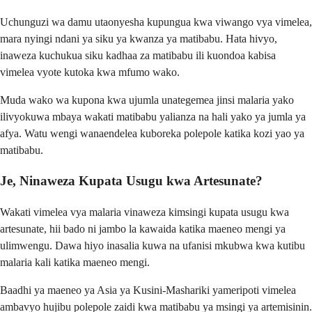
Uchunguzi wa damu utaonyesha kupungua kwa viwango vya vimelea,
mara nyingi ndani ya siku ya kwanza ya matibabu. Hata hivyo,
inaweza kuchukua siku kadhaa za matibabu ili kuondoa kabisa
vimelea vyote kutoka kwa mfumo wako.
Muda wako wa kupona kwa ujumla unategemea jinsi malaria yako
ilivyokuwa mbaya wakati matibabu yalianza na hali yako ya jumla ya
afya. Watu wengi wanaendelea kuboreka polepole katika kozi yao ya
matibabu.
Je, Ninaweza Kupata Usugu kwa Artesunate?
Wakati vimelea vya malaria vinaweza kimsingi kupata usugu kwa
artesunate, hii bado ni jambo la kawaida katika maeneo mengi ya
ulimwengu. Dawa hiyo inasalia kuwa na ufanisi mkubwa kwa kutibu
malaria kali katika maeneo mengi.
Baadhi ya maeneo ya Asia ya Kusini-Mashariki yameripoti vimelea
ambavyo hujibu polepole zaidi kwa matibabu ya msingi ya artemisinin.