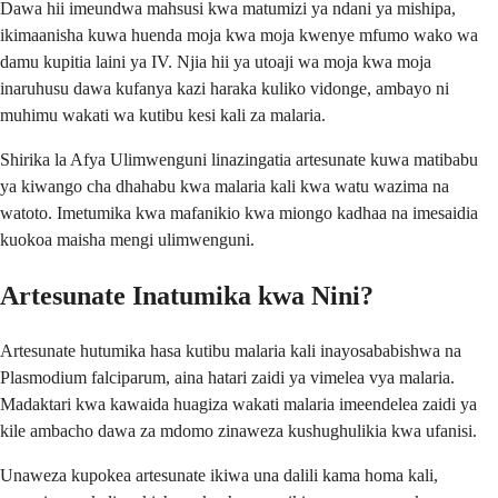
Dawa hii imeundwa mahsusi kwa matumizi ya ndani ya mishipa,
ikimaanisha kuwa huenda moja kwa moja kwenye mfumo wako wa
damu kupitia laini ya IV. Njia hii ya utoaji wa moja kwa moja
inaruhusu dawa kufanya kazi haraka kuliko vidonge, ambayo ni
muhimu wakati wa kutibu kesi kali za malaria.
Shirika la Afya Ulimwenguni linazingatia artesunate kuwa matibabu
ya kiwango cha dhahabu kwa malaria kali kwa watu wazima na
watoto. Imetumika kwa mafanikio kwa miongo kadhaa na imesaidia
kuokoa maisha mengi ulimwenguni.
Artesunate Inatumika kwa Nini?
Artesunate hutumika hasa kutibu malaria kali inayosababishwa na
Plasmodium falciparum, aina hatari zaidi ya vimelea vya malaria.
Madaktari kwa kawaida huagiza wakati malaria imeendelea zaidi ya
kile ambacho dawa za mdomo zinaweza kushughulikia kwa ufanisi.
Unaweza kupokea artesunate ikiwa una dalili kama homa kali,