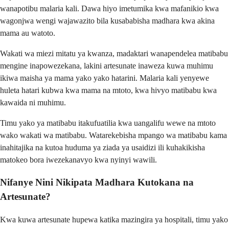
wanapotibu malaria kali. Dawa hiyo imetumika kwa mafanikio kwa
wagonjwa wengi wajawazito bila kusababisha madhara kwa akina
mama au watoto.
Wakati wa miezi mitatu ya kwanza, madaktari wanapendelea matibabu
mengine inapowezekana, lakini artesunate inaweza kuwa muhimu
ikiwa maisha ya mama yako yako hatarini. Malaria kali yenyewe
huleta hatari kubwa kwa mama na mtoto, kwa hivyo matibabu kwa
kawaida ni muhimu.
Timu yako ya matibabu itakufuatilia kwa uangalifu wewe na mtoto
wako wakati wa matibabu. Watarekebisha mpango wa matibabu kama
inahitajika na kutoa huduma ya ziada ya usaidizi ili kuhakikisha
matokeo bora iwezekanavyo kwa nyinyi wawili.
Nifanye Nini Nikipata Madhara Kutokana na
Artesunate?
Kwa kuwa artesunate hupewa katika mazingira ya hospitali, timu yako