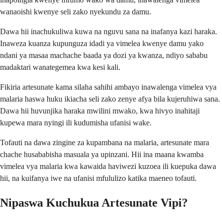
wanaoishi kwenye seli zako nyekundu za damu.
Dawa hii inachukuliwa kuwa na nguvu sana na inafanya kazi haraka.
Inaweza kuanza kupunguza idadi ya vimelea kwenye damu yako
ndani ya masaa machache baada ya dozi ya kwanza, ndiyo sababu
madaktari wanategemea kwa kesi kali.
Fikiria artesunate kama silaha sahihi ambayo inawalenga vimelea vya
malaria haswa huku ikiacha seli zako zenye afya bila kujeruhiwa sana.
Dawa hii huvunjika haraka mwilini mwako, kwa hivyo inahitaji
kupewa mara nyingi ili kudumisha ufanisi wake.
Tofauti na dawa zingine za kupambana na malaria, artesunate mara
chache husababisha masuala ya upinzani. Hii ina maana kwamba
vimelea vya malaria kwa kawaida haviwezi kuzoea ili kuepuka dawa
hii, na kuifanya iwe na ufanisi mfululizo katika maeneo tofauti.
Nipaswa Kuchukua Artesunate Vipi?