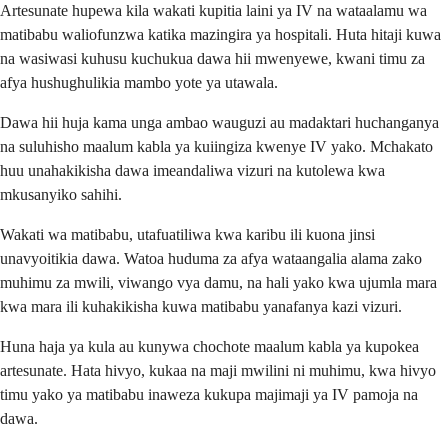
Artesunate hupewa kila wakati kupitia laini ya IV na wataalamu wa
matibabu waliofunzwa katika mazingira ya hospitali. Huta hitaji kuwa
na wasiwasi kuhusu kuchukua dawa hii mwenyewe, kwani timu za
afya hushughulikia mambo yote ya utawala.
Dawa hii huja kama unga ambao wauguzi au madaktari huchanganya
na suluhisho maalum kabla ya kuiingiza kwenye IV yako. Mchakato
huu unahakikisha dawa imeandaliwa vizuri na kutolewa kwa
mkusanyiko sahihi.
Wakati wa matibabu, utafuatiliwa kwa karibu ili kuona jinsi
unavyoitikia dawa. Watoa huduma za afya wataangalia alama zako
muhimu za mwili, viwango vya damu, na hali yako kwa ujumla mara
kwa mara ili kuhakikisha kuwa matibabu yanafanya kazi vizuri.
Huna haja ya kula au kunywa chochote maalum kabla ya kupokea
artesunate. Hata hivyo, kukaa na maji mwilini ni muhimu, kwa hivyo
timu yako ya matibabu inaweza kukupa majimaji ya IV pamoja na
dawa.