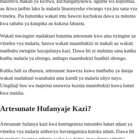
maumivu makali ya kichwa, kuchanganyikiwa, ugumu wa kupumua,
au ikiwa jaribio lako la malaria linaonyesha viwango vya juu sana vya
vimelea. Pia hutumika wakati mtu hawezi kuchukua dawa za mdomo
kwa sababu ya kutapika au kukosa fahamu.
Wakati mwingine madaktari hutumia artesunate kwa aina nyingine za
vimelea vya malaria, haswa wakati maambukizi ni makali au wakati
matibabu mengine hayajafanya kazi. Dawa hii ni muhimu sana katika
kutibu malaria ya ubongo, ambapo maambukizi huathiri ubongo.
Katika hali za dharura, artesunate inaweza kuwa matibabu ya daraja
wakati madaktari wanabaini aina kamili ya malaria uliyo nayo.
Uingiliaji huu wa mapema unaweza kuzuia maambukizi kuwa hatari
kwa maisha.
Artesunate Hufanyaje Kazi?
Artesunate hufanya kazi kwa kutengeneza misombo hatari ndani ya
vimelea vya malaria ambavyo huviangamiza kutoka ndani. Dawa hii
inapoingia kwenye mfumo wako wa damu, inawalenga vimelea