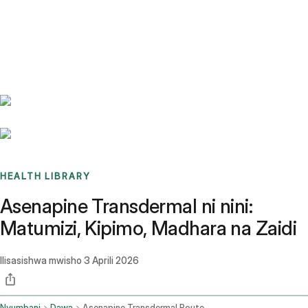
Benchmarks
Stories
FAQ
Sign up / Log in
HEALTH LIBRARY
Asenapine Transdermal ni nini:
Matumizi, Kipimo, Madhara na Zaidi
Ilisasishwa mwisho
3 Aprili 2026
Nyumbani
Dawa
Asenapine Transdermal Route