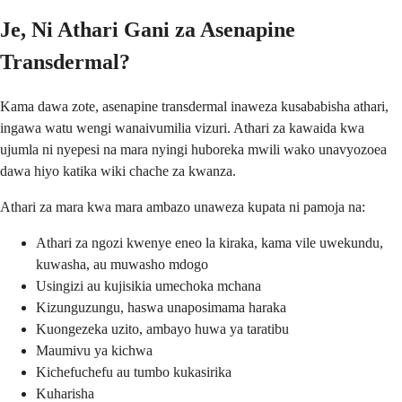
Je, Ni Athari Gani za Asenapine
Transdermal?
Kama dawa zote, asenapine transdermal inaweza kusababisha athari,
ingawa watu wengi wanaivumilia vizuri. Athari za kawaida kwa
ujumla ni nyepesi na mara nyingi huboreka mwili wako unavyozoea
dawa hiyo katika wiki chache za kwanza.
Athari za mara kwa mara ambazo unaweza kupata ni pamoja na:
Athari za ngozi kwenye eneo la kiraka, kama vile uwekundu,
kuwasha, au muwasho mdogo
Usingizi au kujisikia umechoka mchana
Kizunguzungu, haswa unaposimama haraka
Kuongezeka uzito, ambayo huwa ya taratibu
Maumivu ya kichwa
Kichefuchefu au tumbo kukasirika
Kuharisha