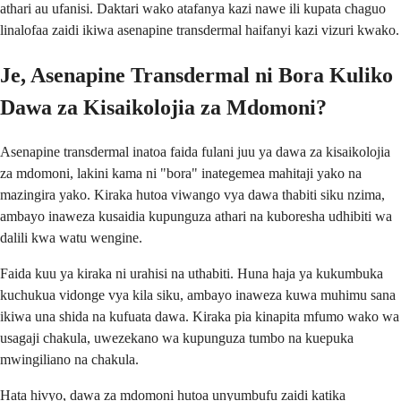
athari au ufanisi. Daktari wako atafanya kazi nawe ili kupata chaguo
linalofaa zaidi ikiwa asenapine transdermal haifanyi kazi vizuri kwako.
Je, Asenapine Transdermal ni Bora Kuliko
Dawa za Kisaikolojia za Mdomoni?
Asenapine transdermal inatoa faida fulani juu ya dawa za kisaikolojia
za mdomoni, lakini kama ni "bora" inategemea mahitaji yako na
mazingira yako. Kiraka hutoa viwango vya dawa thabiti siku nzima,
ambayo inaweza kusaidia kupunguza athari na kuboresha udhibiti wa
dalili kwa watu wengine.
Faida kuu ya kiraka ni urahisi na uthabiti. Huna haja ya kukumbuka
kuchukua vidonge vya kila siku, ambayo inaweza kuwa muhimu sana
ikiwa una shida na kufuata dawa. Kiraka pia kinapita mfumo wako wa
usagaji chakula, uwezekano wa kupunguza tumbo na kuepuka
mwingiliano na chakula.
Hata hivyo, dawa za mdomoni hutoa unyumbufu zaidi katika