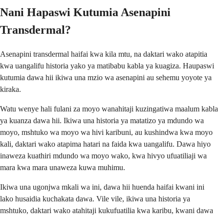
Nani Hapaswi Kutumia Asenapini
Transdermal?
Asenapini transdermal haifai kwa kila mtu, na daktari wako atapitia
kwa uangalifu historia yako ya matibabu kabla ya kuagiza. Haupaswi
kutumia dawa hii ikiwa una mzio wa asenapini au sehemu yoyote ya
kiraka.
Watu wenye hali fulani za moyo wanahitaji kuzingatiwa maalum kabla
ya kuanza dawa hii. Ikiwa una historia ya matatizo ya mdundo wa
moyo, mshtuko wa moyo wa hivi karibuni, au kushindwa kwa moyo
kali, daktari wako atapima hatari na faida kwa uangalifu. Dawa hiyo
inaweza kuathiri mdundo wa moyo wako, kwa hivyo ufuatiliaji wa
mara kwa mara unaweza kuwa muhimu.
Ikiwa una ugonjwa mkali wa ini, dawa hii huenda haifai kwani ini
lako husaidia kuchakata dawa. Vile vile, ikiwa una historia ya
mshtuko, daktari wako atahitaji kukufuatilia kwa karibu, kwani dawa