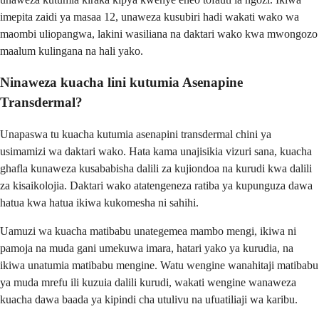
imepita zaidi ya masaa 12, unaweza kusubiri hadi wakati wako wa
maombi uliopangwa, lakini wasiliana na daktari wako kwa mwongozo
maalum kulingana na hali yako.
Ninaweza kuacha lini kutumia Asenapine
Transdermal?
Unapaswa tu kuacha kutumia asenapini transdermal chini ya
usimamizi wa daktari wako. Hata kama unajisikia vizuri sana, kuacha
ghafla kunaweza kusababisha dalili za kujiondoa na kurudi kwa dalili
za kisaikolojia. Daktari wako atatengeneza ratiba ya kupunguza dawa
hatua kwa hatua ikiwa kukomesha ni sahihi.
Uamuzi wa kuacha matibabu unategemea mambo mengi, ikiwa ni
pamoja na muda gani umekuwa imara, hatari yako ya kurudia, na
ikiwa unatumia matibabu mengine. Watu wengine wanahitaji matibabu
ya muda mrefu ili kuzuia dalili kurudi, wakati wengine wanaweza
kuacha dawa baada ya kipindi cha utulivu na ufuatiliaji wa karibu.