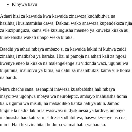
Kinywa kavu
Athari hizi za kawaida kwa kawaida zinaweza kudhibitiwa na
hazihitaji kusimamisha dawa. Daktari wako anaweza kupendekeza njia
za kuzipunguza, kama vile kuzungusha maeneo ya kuweka kiraka au
kurekebisha wakati unapo weka kiraka.
Baadhi ya athari mbaya ambazo si za kawaida lakini ni kubwa zaidi
zinahitaji matibabu ya haraka. Hizi ni pamoja na athari kali za ngozi
kwenye eneo la kiraka na malengelenge au vidonda wazi, ugumu wa
kupumua, maumivu ya kifua, au dalili za maambukizi kama vile homa
na baridi.
Mara chache sana, asenapini inaweza kusababisha hali mbaya
inayoitwa ugonjwa mbaya wa neuroleptic, ambayo inahusisha homa
kali, ugumu wa misuli, na mabadiliko katika hali ya akili. Jambo
lingine la nadra lakini la wasiwasi ni dyskinesia ya tardive, ambayo
inahusisha harakati za misuli zisizodhibitiwa, haswa kwenye uso na
ulimi. Hali hizi zinahitaji huduma ya matibabu ya haraka.