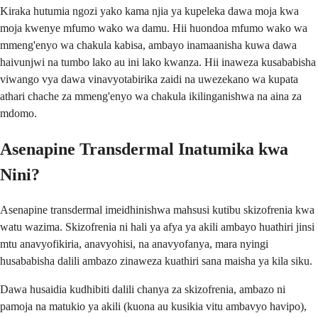
Kiraka hutumia ngozi yako kama njia ya kupeleka dawa moja kwa
moja kwenye mfumo wako wa damu. Hii huondoa mfumo wako wa
mmeng'enyo wa chakula kabisa, ambayo inamaanisha kuwa dawa
haivunjwi na tumbo lako au ini lako kwanza. Hii inaweza kusababisha
viwango vya dawa vinavyotabirika zaidi na uwezekano wa kupata
athari chache za mmeng'enyo wa chakula ikilinganishwa na aina za
mdomo.
Asenapine Transdermal Inatumika kwa
Nini?
Asenapine transdermal imeidhinishwa mahsusi kutibu skizofrenia kwa
watu wazima. Skizofrenia ni hali ya afya ya akili ambayo huathiri jinsi
mtu anavyofikiria, anavyohisi, na anavyofanya, mara nyingi
husababisha dalili ambazo zinaweza kuathiri sana maisha ya kila siku.
Dawa husaidia kudhibiti dalili chanya za skizofrenia, ambazo ni
pamoja na matukio ya akili (kuona au kusikia vitu ambavyo havipo),