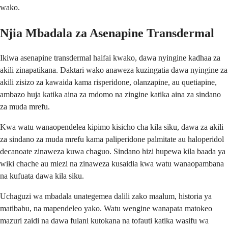
wako.
Njia Mbadala za Asenapine Transdermal
Ikiwa asenapine transdermal haifai kwako, dawa nyingine kadhaa za
akili zinapatikana. Daktari wako anaweza kuzingatia dawa nyingine za
akili zisizo za kawaida kama risperidone, olanzapine, au quetiapine,
ambazo huja katika aina za mdomo na zingine katika aina za sindano
za muda mrefu.
Kwa watu wanaopendelea kipimo kisicho cha kila siku, dawa za akili
za sindano za muda mrefu kama paliperidone palmitate au haloperidol
decanoate zinaweza kuwa chaguo. Sindano hizi hupewa kila baada ya
wiki chache au miezi na zinaweza kusaidia kwa watu wanaopambana
na kufuata dawa kila siku.
Uchaguzi wa mbadala unategemea dalili zako maalum, historia ya
matibabu, na mapendeleo yako. Watu wengine wanapata matokeo
mazuri zaidi na dawa fulani kutokana na tofauti katika wasifu wa