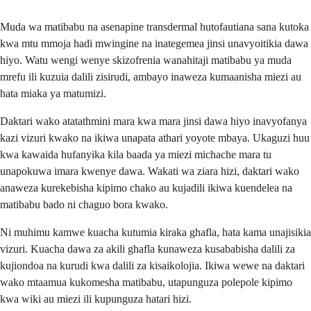
Muda wa matibabu na asenapine transdermal hutofautiana sana kutoka
kwa mtu mmoja hadi mwingine na inategemea jinsi unavyoitikia dawa
hiyo. Watu wengi wenye skizofrenia wanahitaji matibabu ya muda
mrefu ili kuzuia dalili zisirudi, ambayo inaweza kumaanisha miezi au
hata miaka ya matumizi.
Daktari wako atatathmini mara kwa mara jinsi dawa hiyo inavyofanya
kazi vizuri kwako na ikiwa unapata athari yoyote mbaya. Ukaguzi huu
kwa kawaida hufanyika kila baada ya miezi michache mara tu
unapokuwa imara kwenye dawa. Wakati wa ziara hizi, daktari wako
anaweza kurekebisha kipimo chako au kujadili ikiwa kuendelea na
matibabu bado ni chaguo bora kwako.
Ni muhimu kamwe kuacha kutumia kiraka ghafla, hata kama unajisikia
vizuri. Kuacha dawa za akili ghafla kunaweza kusababisha dalili za
kujiondoa na kurudi kwa dalili za kisaikolojia. Ikiwa wewe na daktari
wako mtaamua kukomesha matibabu, utapunguza polepole kipimo
kwa wiki au miezi ili kupunguza hatari hizi.