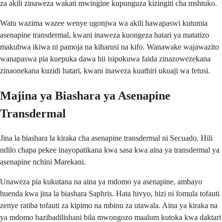
za akili zinaweza wakati mwingine kupunguza kizingiti cha mshtuko.
Watu wazima wazee wenye ugonjwa wa akili hawapaswi kutumia
asenapine transdermal, kwani inaweza kuongeza hatari ya matatizo
makubwa ikiwa ni pamoja na kiharusi na kifo. Wanawake wajawazito
wanapaswa pia kuepuka dawa hii isipokuwa faida zinazowezekana
zinaonekana kuzidi hatari, kwani inaweza kuathiri ukuaji wa fetusi.
Majina ya Biashara ya Asenapine
Transdermal
Jina la biashara la kiraka cha asenapine transdermal ni Secuado. Hili
ndilo chapa pekee inayopatikana kwa sasa kwa aina ya transdermal ya
asenapine nchini Marekani.
Unaweza pia kukutana na aina ya mdomo ya asenapine, ambayo
huenda kwa jina la biashara Saphris. Hata hivyo, hizi ni fomula tofauti
zenye ratiba tofauti za kipimo na mbinu za utawala. Aina ya kiraka na
ya mdomo hazibadilishani bila mwongozo maalum kutoka kwa daktari