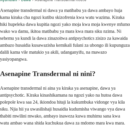
Asenapine transdermal ni dawa ya matibabu ya dawa ambayo huja
kama kiraka cha ngozi kutibu skizofrenia kwa watu wazima. Kiraka
hiki hupeleka dawa kupitia ngozi yako moja kwa moja kwenye mfumo
wako wa damu, ikitoa matibabu ya mara kwa mara siku nzima. Ni
sehemu ya kundi la dawa zinazoitwa antipsychotics zisizo za kawaida
ambazo husaidia kusawazisha kemikali fulani za ubongo ili kupunguza
dalili kama vile matukio ya akili, udanganyifu, na mawazo
yasiyopangwa.
Asenapine Transdermal ni nini?
Asenapine transdermal ni aina ya kiraka ya asenapine, dawa ya
antipsychotic. Kiraka kinashikamana na ngozi yako na hutoa dawa
polepole kwa saa 24, ikiondoa hitaji la kukumbuka vidonge vya kila
siku. Njia hii ya uwasilishaji husaidia kudumisha viwango vya dawa
thabiti mwilini mwako, ambayo inaweza kuwa muhimu sana kwa
watu ambao wana shida kuchukua dawa za mdomo mara kwa mara.