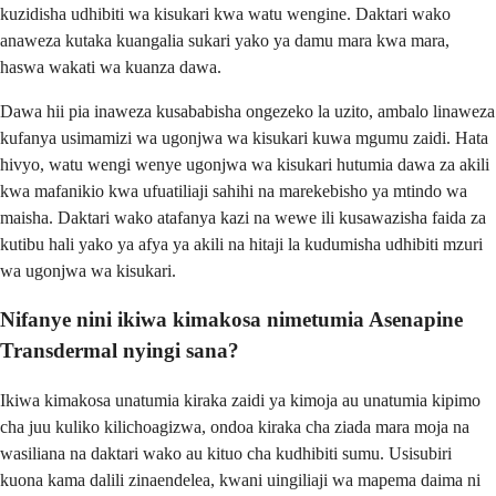
kuzidisha udhibiti wa kisukari kwa watu wengine. Daktari wako
anaweza kutaka kuangalia sukari yako ya damu mara kwa mara,
haswa wakati wa kuanza dawa.
Dawa hii pia inaweza kusababisha ongezeko la uzito, ambalo linaweza
kufanya usimamizi wa ugonjwa wa kisukari kuwa mgumu zaidi. Hata
hivyo, watu wengi wenye ugonjwa wa kisukari hutumia dawa za akili
kwa mafanikio kwa ufuatiliaji sahihi na marekebisho ya mtindo wa
maisha. Daktari wako atafanya kazi na wewe ili kusawazisha faida za
kutibu hali yako ya afya ya akili na hitaji la kudumisha udhibiti mzuri
wa ugonjwa wa kisukari.
Nifanye nini ikiwa kimakosa nimetumia Asenapine
Transdermal nyingi sana?
Ikiwa kimakosa unatumia kiraka zaidi ya kimoja au unatumia kipimo
cha juu kuliko kilichoagizwa, ondoa kiraka cha ziada mara moja na
wasiliana na daktari wako au kituo cha kudhibiti sumu. Usisubiri
kuona kama dalili zinaendelea, kwani uingiliaji wa mapema daima ni