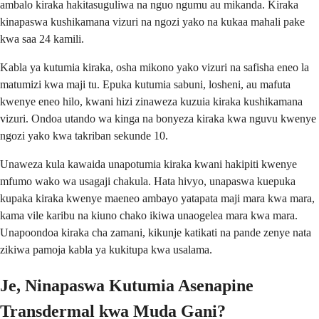
ambalo kiraka hakitasuguliwa na nguo ngumu au mikanda. Kiraka
kinapaswa kushikamana vizuri na ngozi yako na kukaa mahali pake
kwa saa 24 kamili.
Kabla ya kutumia kiraka, osha mikono yako vizuri na safisha eneo la
matumizi kwa maji tu. Epuka kutumia sabuni, losheni, au mafuta
kwenye eneo hilo, kwani hizi zinaweza kuzuia kiraka kushikamana
vizuri. Ondoa utando wa kinga na bonyeza kiraka kwa nguvu kwenye
ngozi yako kwa takriban sekunde 10.
Unaweza kula kawaida unapotumia kiraka kwani hakipiti kwenye
mfumo wako wa usagaji chakula. Hata hivyo, unapaswa kuepuka
kupaka kiraka kwenye maeneo ambayo yatapata maji mara kwa mara,
kama vile karibu na kiuno chako ikiwa unaogelea mara kwa mara.
Unapoondoa kiraka cha zamani, kikunje katikati na pande zenye nata
zikiwa pamoja kabla ya kukitupa kwa usalama.
Je, Ninapaswa Kutumia Asenapine
Transdermal kwa Muda Gani?