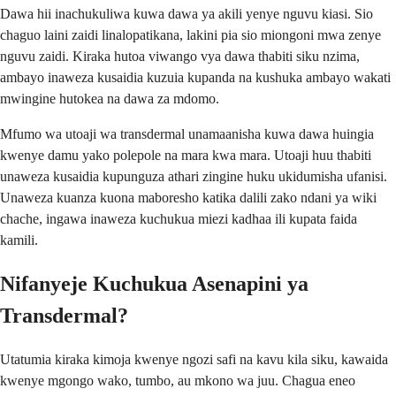
Dawa hii inachukuliwa kuwa dawa ya akili yenye nguvu kiasi. Sio
chaguo laini zaidi linalopatikana, lakini pia sio miongoni mwa zenye
nguvu zaidi. Kiraka hutoa viwango vya dawa thabiti siku nzima,
ambayo inaweza kusaidia kuzuia kupanda na kushuka ambayo wakati
mwingine hutokea na dawa za mdomo.
Mfumo wa utoaji wa transdermal unamaanisha kuwa dawa huingia
kwenye damu yako polepole na mara kwa mara. Utoaji huu thabiti
unaweza kusaidia kupunguza athari zingine huku ukidumisha ufanisi.
Unaweza kuanza kuona maboresho katika dalili zako ndani ya wiki
chache, ingawa inaweza kuchukua miezi kadhaa ili kupata faida
kamili.
Nifanyeje Kuchukua Asenapini ya
Transdermal?
Utatumia kiraka kimoja kwenye ngozi safi na kavu kila siku, kawaida
kwenye mgongo wako, tumbo, au mkono wa juu. Chagua eneo