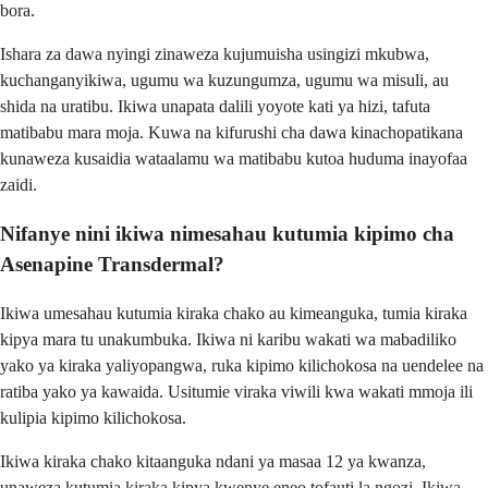
bora.
Ishara za dawa nyingi zinaweza kujumuisha usingizi mkubwa,
kuchanganyikiwa, ugumu wa kuzungumza, ugumu wa misuli, au
shida na uratibu. Ikiwa unapata dalili yoyote kati ya hizi, tafuta
matibabu mara moja. Kuwa na kifurushi cha dawa kinachopatikana
kunaweza kusaidia wataalamu wa matibabu kutoa huduma inayofaa
zaidi.
Nifanye nini ikiwa nimesahau kutumia kipimo cha
Asenapine Transdermal?
Ikiwa umesahau kutumia kiraka chako au kimeanguka, tumia kiraka
kipya mara tu unakumbuka. Ikiwa ni karibu wakati wa mabadiliko
yako ya kiraka yaliyopangwa, ruka kipimo kilichokosa na uendelee na
ratiba yako ya kawaida. Usitumie viraka viwili kwa wakati mmoja ili
kulipia kipimo kilichokosa.
Ikiwa kiraka chako kitaanguka ndani ya masaa 12 ya kwanza,
unaweza kutumia kiraka kipya kwenye eneo tofauti la ngozi. Ikiwa