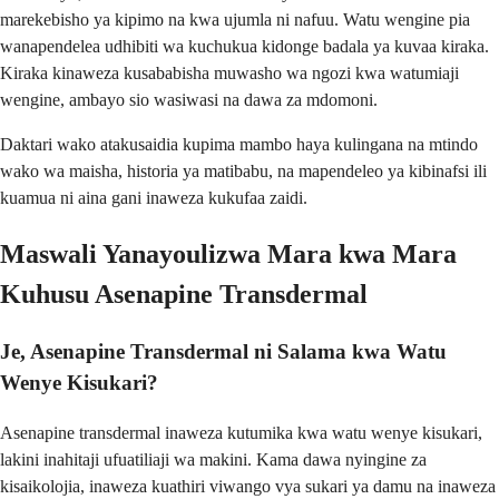
marekebisho ya kipimo na kwa ujumla ni nafuu. Watu wengine pia
wanapendelea udhibiti wa kuchukua kidonge badala ya kuvaa kiraka.
Kiraka kinaweza kusababisha muwasho wa ngozi kwa watumiaji
wengine, ambayo sio wasiwasi na dawa za mdomoni.
Daktari wako atakusaidia kupima mambo haya kulingana na mtindo
wako wa maisha, historia ya matibabu, na mapendeleo ya kibinafsi ili
kuamua ni aina gani inaweza kukufaa zaidi.
Maswali Yanayoulizwa Mara kwa Mara
Kuhusu Asenapine Transdermal
Je, Asenapine Transdermal ni Salama kwa Watu
Wenye Kisukari?
Asenapine transdermal inaweza kutumika kwa watu wenye kisukari,
lakini inahitaji ufuatiliaji wa makini. Kama dawa nyingine za
kisaikolojia, inaweza kuathiri viwango vya sukari ya damu na inaweza