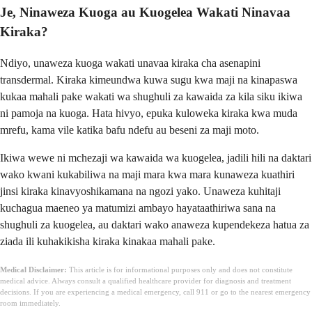
Je, Ninaweza Kuoga au Kuogelea Wakati Ninavaa
Kiraka?
Ndiyo, unaweza kuoga wakati unavaa kiraka cha asenapini
transdermal. Kiraka kimeundwa kuwa sugu kwa maji na kinapaswa
kukaa mahali pake wakati wa shughuli za kawaida za kila siku ikiwa
ni pamoja na kuoga. Hata hivyo, epuka kuloweka kiraka kwa muda
mrefu, kama vile katika bafu ndefu au beseni za maji moto.
Ikiwa wewe ni mchezaji wa kawaida wa kuogelea, jadili hili na daktari
wako kwani kukabiliwa na maji mara kwa mara kunaweza kuathiri
jinsi kiraka kinavyoshikamana na ngozi yako. Unaweza kuhitaji
kuchagua maeneo ya matumizi ambayo hayataathiriwa sana na
shughuli za kuogelea, au daktari wako anaweza kupendekeza hatua za
ziada ili kuhakikisha kiraka kinakaa mahali pake.
Medical Disclaimer:
This article is for informational purposes only and does not constitute
medical advice. Always consult a qualified healthcare provider for diagnosis and treatment
decisions. If you are experiencing a medical emergency, call 911 or go to the nearest emergency
room immediately.