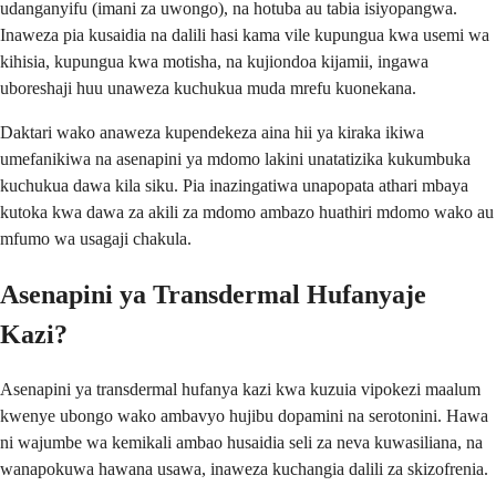
udanganyifu (imani za uwongo), na hotuba au tabia isiyopangwa.
Inaweza pia kusaidia na dalili hasi kama vile kupungua kwa usemi wa
kihisia, kupungua kwa motisha, na kujiondoa kijamii, ingawa
uboreshaji huu unaweza kuchukua muda mrefu kuonekana.
Daktari wako anaweza kupendekeza aina hii ya kiraka ikiwa
umefanikiwa na asenapini ya mdomo lakini unatatizika kukumbuka
kuchukua dawa kila siku. Pia inazingatiwa unapopata athari mbaya
kutoka kwa dawa za akili za mdomo ambazo huathiri mdomo wako au
mfumo wa usagaji chakula.
Asenapini ya Transdermal Hufanyaje
Kazi?
Asenapini ya transdermal hufanya kazi kwa kuzuia vipokezi maalum
kwenye ubongo wako ambavyo hujibu dopamini na serotonini. Hawa
ni wajumbe wa kemikali ambao husaidia seli za neva kuwasiliana, na
wanapokuwa hawana usawa, inaweza kuchangia dalili za skizofrenia.