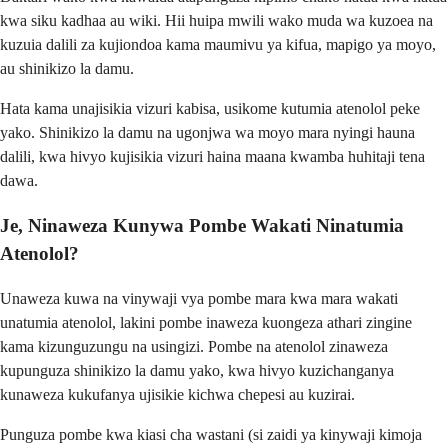
kwa siku kadhaa au wiki. Hii huipa mwili wako muda wa kuzoea na
kuzuia dalili za kujiondoa kama maumivu ya kifua, mapigo ya moyo,
au shinikizo la damu.
Hata kama unajisikia vizuri kabisa, usikome kutumia atenolol peke
yako. Shinikizo la damu na ugonjwa wa moyo mara nyingi hauna
dalili, kwa hivyo kujisikia vizuri haina maana kwamba huhitaji tena
dawa.
Je, Ninaweza Kunywa Pombe Wakati Ninatumia
Atenolol?
Unaweza kuwa na vinywaji vya pombe mara kwa mara wakati
unatumia atenolol, lakini pombe inaweza kuongeza athari zingine
kama kizunguzungu na usingizi. Pombe na atenolol zinaweza
kupunguza shinikizo la damu yako, kwa hivyo kuzichanganya
kunaweza kukufanya ujisikie kichwa chepesi au kuzirai.
Punguza pombe kwa kiasi cha wastani (si zaidi ya kinywaji kimoja