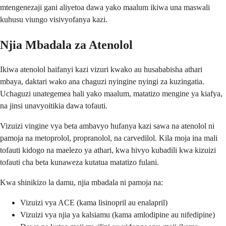
mtengenezaji gani aliyetoa dawa yako maalum ikiwa una maswali
kuhusu viungo visivyofanya kazi.
Njia Mbadala za Atenolol
Ikiwa atenolol haifanyi kazi vizuri kwako au husababisha athari
mbaya, daktari wako ana chaguzi nyingine nyingi za kuzingatia.
Uchaguzi unategemea hali yako maalum, matatizo mengine ya kiafya,
na jinsi unavyoitikia dawa tofauti.
Vizuizi vingine vya beta ambavyo hufanya kazi sawa na atenolol ni
pamoja na metoprolol, propranolol, na carvedilol. Kila moja ina mali
tofauti kidogo na maelezo ya athari, kwa hivyo kubadili kwa kizuizi
tofauti cha beta kunaweza kutatua matatizo fulani.
Kwa shinikizo la damu, njia mbadala ni pamoja na:
Vizuizi vya ACE (kama lisinopril au enalapril)
Vizuizi vya njia ya kalsiamu (kama amlodipine au nifedipine)