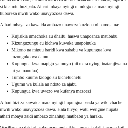
si kila mtu huzipata. Athari mbaya nyingi ni ndogo na mara nyingi
huboreka mwili wako unavyozoea dawa.
Athari mbaya za kawaida ambazo unaweza kuziona ni pamoja na:
Kujisikia umechoka au dhaifu, haswa unapoanza matibabu
Kizunguzungu au kichwa kuwaka unapoinuka
Mikono na miguu baridi kwa sababu ya kupungua kwa
mzunguko wa damu
Kupungua kwa mapigo ya moyo (hii mara nyingi inatarajiwa na
ni ya manufaa)
Tumbo kuuma kidogo au kichefuchefu
Ugumu wa kulala au ndoto za ajabu
Kupungua kwa uwezo wa kufanya mazoezi
Athari hizi za kawaida mara nyingi hupungua baada ya wiki chache
mwili wako unavyozoea dawa. Hata hivyo, watu wengine hupata
athari mbaya zaidi ambazo zinahitaji matibabu ya haraka.
Wasiliana na daktari wako mara moja ikiwa unapata dalili zozote kati