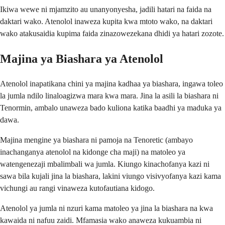
Ikiwa wewe ni mjamzito au unanyonyesha, jadili hatari na faida na
daktari wako. Atenolol inaweza kupita kwa mtoto wako, na daktari
wako atakusaidia kupima faida zinazowezekana dhidi ya hatari zozote.
Majina ya Biashara ya Atenolol
Atenolol inapatikana chini ya majina kadhaa ya biashara, ingawa toleo
la jumla ndilo linaloagizwa mara kwa mara. Jina la asili la biashara ni
Tenormin, ambalo unaweza bado kuliona katika baadhi ya maduka ya
dawa.
Majina mengine ya biashara ni pamoja na Tenoretic (ambayo
inachanganya atenolol na kidonge cha maji) na matoleo ya
watengenezaji mbalimbali wa jumla. Kiungo kinachofanya kazi ni
sawa bila kujali jina la biashara, lakini viungo visivyofanya kazi kama
vichungi au rangi vinaweza kutofautiana kidogo.
Atenolol ya jumla ni nzuri kama matoleo ya jina la biashara na kwa
kawaida ni nafuu zaidi. Mfamasia wako anaweza kukuambia ni