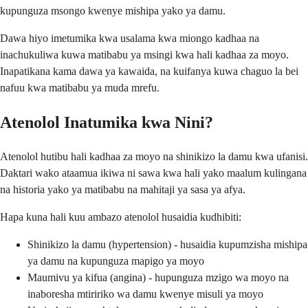
kupunguza msongo kwenye mishipa yako ya damu.
Dawa hiyo imetumika kwa usalama kwa miongo kadhaa na
inachukuliwa kuwa matibabu ya msingi kwa hali kadhaa za moyo.
Inapatikana kama dawa ya kawaida, na kuifanya kuwa chaguo la bei
nafuu kwa matibabu ya muda mrefu.
Atenolol Inatumika kwa Nini?
Atenolol hutibu hali kadhaa za moyo na shinikizo la damu kwa ufanisi.
Daktari wako ataamua ikiwa ni sawa kwa hali yako maalum kulingana
na historia yako ya matibabu na mahitaji ya sasa ya afya.
Hapa kuna hali kuu ambazo atenolol husaidia kudhibiti:
Shinikizo la damu (hypertension) - husaidia kupumzisha mishipa
ya damu na kupunguza mapigo ya moyo
Maumivu ya kifua (angina) - hupunguza mzigo wa moyo na
inaboresha mtiririko wa damu kwenye misuli ya moyo