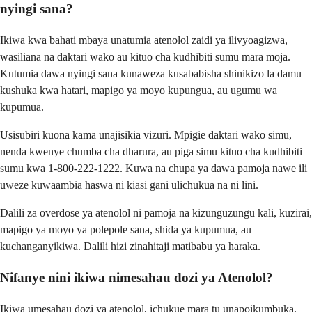
nyingi sana?
Ikiwa kwa bahati mbaya unatumia atenolol zaidi ya ilivyoagizwa,
wasiliana na daktari wako au kituo cha kudhibiti sumu mara moja.
Kutumia dawa nyingi sana kunaweza kusababisha shinikizo la damu
kushuka kwa hatari, mapigo ya moyo kupungua, au ugumu wa
kupumua.
Usisubiri kuona kama unajisikia vizuri. Mpigie daktari wako simu,
nenda kwenye chumba cha dharura, au piga simu kituo cha kudhibiti
sumu kwa 1-800-222-1222. Kuwa na chupa ya dawa pamoja nawe ili
uweze kuwaambia haswa ni kiasi gani ulichukua na ni lini.
Dalili za overdose ya atenolol ni pamoja na kizunguzungu kali, kuzirai,
mapigo ya moyo ya polepole sana, shida ya kupumua, au
kuchanganyikiwa. Dalili hizi zinahitaji matibabu ya haraka.
Nifanye nini ikiwa nimesahau dozi ya Atenolol?
Ikiwa umesahau dozi ya atenolol, ichukue mara tu unapoikumbuka,