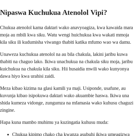
Nipaswa Kuchukua Atenolol Vipi?
Chukua atenolol kama daktari wako anavyoagiza, kwa kawaida mara
moja au mbili kwa siku. Watu wengi huichukua kwa wakati mmoja
kila siku ili kudumisha viwango thabiti katika mfumo wao wa damu.
Unaweza kuchukua atenolol na au bila chakula, lakini jaribu kuwa
thabiti na chaguo lako. Ikiwa unachukua na chakula siku moja, jaribu
kuichukua na chakula kila siku. Hii husaidia mwili wako kunyonya
dawa hiyo kwa urahisi zaidi.
Meza kibao kizima na glasi kamili ya maji. Usiponde, usafune, au
kuvunja kibao isipokuwa daktari wako akuambie haswa. Ikiwa una
shida kumeza vidonge, zungumza na mfamasia wako kuhusu chaguzi
zingine.
Hapa kuna mambo muhimu ya kuzingatia kuhusu muda:
Chukua kipimo chako cha kwanza asubuhi ikiwa umeagizwa