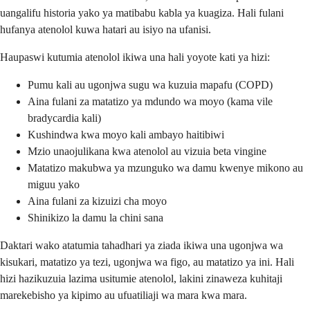
uangalifu historia yako ya matibabu kabla ya kuagiza. Hali fulani
hufanya atenolol kuwa hatari au isiyo na ufanisi.
Haupaswi kutumia atenolol ikiwa una hali yoyote kati ya hizi:
Pumu kali au ugonjwa sugu wa kuzuia mapafu (COPD)
Aina fulani za matatizo ya mdundo wa moyo (kama vile
bradycardia kali)
Kushindwa kwa moyo kali ambayo haitibiwi
Mzio unaojulikana kwa atenolol au vizuia beta vingine
Matatizo makubwa ya mzunguko wa damu kwenye mikono au
miguu yako
Aina fulani za kizuizi cha moyo
Shinikizo la damu la chini sana
Daktari wako atatumia tahadhari ya ziada ikiwa una ugonjwa wa
kisukari, matatizo ya tezi, ugonjwa wa figo, au matatizo ya ini. Hali
hizi hazikuzuia lazima usitumie atenolol, lakini zinaweza kuhitaji
marekebisho ya kipimo au ufuatiliaji wa mara kwa mara.