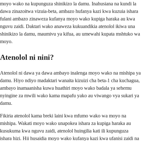
moyo wako na kupunguza shinikizo la damu. Inahusiana na kundi la
dawa zinazoitwa vizuia-beta, ambazo hufanya kazi kwa kuzuia ishara
fulani ambazo zinaweza kufanya moyo wako kupiga haraka au kwa
nguvu zaidi. Daktari wako anaweza kukuandikia atenolol ikiwa una
shinikizo la damu, maumivu ya kifua, au umewahi kupata mshtuko wa
moyo.
Atenolol ni nini?
Atenolol ni dawa ya dawa ambayo inalenga moyo wako na mishipa ya
damu. Hiyo ndiyo madaktari wanaita kizuizi cha beta-1 cha kuchagua,
ambayo inamaanisha kuwa huathiri moyo wako badala ya sehemu
nyingine za mwili wako kama mapafu yako au viwango vya sukari ya
damu.
Fikiria atenolol kama breki laini kwa mfumo wako wa moyo na
mishipa. Wakati moyo wako unapokea ishara za kupiga haraka au
kusukuma kwa nguvu zaidi, atenolol huingilia kati ili kupunguza
ishara hizi. Hii husaidia moyo wako kufanya kazi kwa ufanisi zaidi na