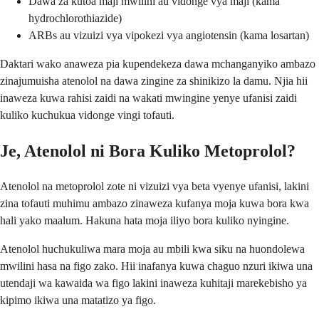
Dawa za kutoa maji mwilini au vidonge vya maji (kama
hydrochlorothiazide)
ARBs au vizuizi vya vipokezi vya angiotensin (kama losartan)
Daktari wako anaweza pia kupendekeza dawa mchanganyiko ambazo
zinajumuisha atenolol na dawa zingine za shinikizo la damu. Njia hii
inaweza kuwa rahisi zaidi na wakati mwingine yenye ufanisi zaidi
kuliko kuchukua vidonge vingi tofauti.
Je, Atenolol ni Bora Kuliko Metoprolol?
Atenolol na metoprolol zote ni vizuizi vya beta vyenye ufanisi, lakini
zina tofauti muhimu ambazo zinaweza kufanya moja kuwa bora kwa
hali yako maalum. Hakuna hata moja iliyo bora kuliko nyingine.
Atenolol huchukuliwa mara moja au mbili kwa siku na huondolewa
mwilini hasa na figo zako. Hii inafanya kuwa chaguo nzuri ikiwa una
utendaji wa kawaida wa figo lakini inaweza kuhitaji marekebisho ya
kipimo ikiwa una matatizo ya figo.