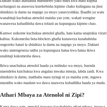
Daktari wako atafuatilia maendeleo yako mara kwa mara kupitia
uchunguzi na anaweza kurekebisha kipimo chako kulingana na jinsi
shinikizo la damu na mapigo ya moyo yanavyoitikia. Baadhi ya watu
wanahitaji kuchukua atenolol maisha yao yote, wakati wengine
wanaweza kubadilisha dawa tofauti au kupunguza kipimo chao.
Kamwe usikome kuchukua atenolol ghafla, hata kama unajisikia vizuri
kabisa. Kukomesha beta-blockers ghafla kunaweza kusababisha
ongezeko hatari la shinikizo la damu na mapigo ya moyo. Daktari
wako atatengeneza ratiba ya kupunguza hatua kwa hatua ikiwa
unahitaji kukomesha dawa.
Ikiwa unachukua atenolol baada ya mshtuko wa moyo, huenda
utaendelea kuichukua kwa angalau mwaka mmoja, labda zaidi. Kwa
shinikizo la damu, matibabu mara nyingi ni ya maisha yote, ingawa
utaratibu wako maalum wa dawa unaweza kubadilika baada ya muda.
Athari Mbaya za Atenolol ni Zipi?
Kama dawa zote, atenolol inaweza kusababisha athari mbaya, ingawa