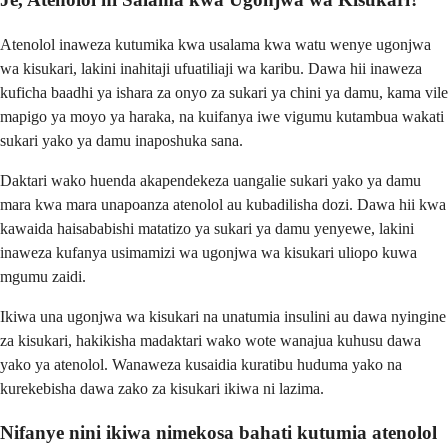
Atenolol inaweza kutumika kwa usalama kwa watu wenye ugonjwa
wa kisukari, lakini inahitaji ufuatiliaji wa karibu. Dawa hii inaweza
kuficha baadhi ya ishara za onyo za sukari ya chini ya damu, kama vile
mapigo ya moyo ya haraka, na kuifanya iwe vigumu kutambua wakati
sukari yako ya damu inaposhuka sana.
Daktari wako huenda akapendekeza uangalie sukari yako ya damu
mara kwa mara unapoanza atenolol au kubadilisha dozi. Dawa hii kwa
kawaida haisababishi matatizo ya sukari ya damu yenyewe, lakini
inaweza kufanya usimamizi wa ugonjwa wa kisukari uliopo kuwa
mgumu zaidi.
Ikiwa una ugonjwa wa kisukari na unatumia insulini au dawa nyingine
za kisukari, hakikisha madaktari wako wote wanajua kuhusu dawa
yako ya atenolol. Wanaweza kusaidia kuratibu huduma yako na
kurekebisha dawa zako za kisukari ikiwa ni lazima.
Nifanye nini ikiwa nimekosa bahati kutumia atenolol