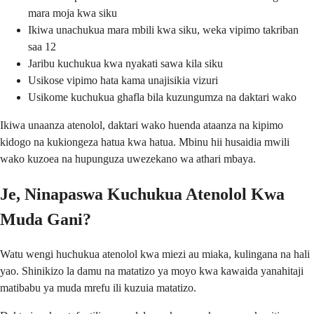
mara moja kwa siku
Ikiwa unachukua mara mbili kwa siku, weka vipimo takriban
saa 12
Jaribu kuchukua kwa nyakati sawa kila siku
Usikose vipimo hata kama unajisikia vizuri
Usikome kuchukua ghafla bila kuzungumza na daktari wako
Ikiwa unaanza atenolol, daktari wako huenda ataanza na kipimo
kidogo na kukiongeza hatua kwa hatua. Mbinu hii husaidia mwili
wako kuzoea na hupunguza uwezekano wa athari mbaya.
Je, Ninapaswa Kuchukua Atenolol Kwa
Muda Gani?
Watu wengi huchukua atenolol kwa miezi au miaka, kulingana na hali
yao. Shinikizo la damu na matatizo ya moyo kwa kawaida yanahitaji
matibabu ya muda mrefu ili kuzuia matatizo.