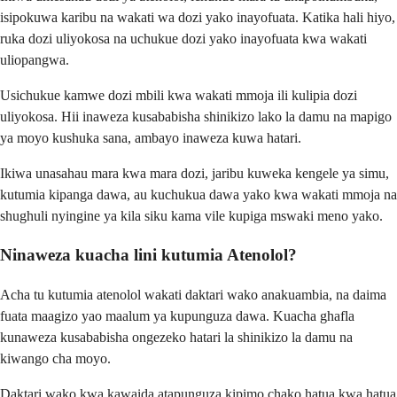
isipokuwa karibu na wakati wa dozi yako inayofuata. Katika hali hiyo,
ruka dozi uliyokosa na uchukue dozi yako inayofuata kwa wakati
uliopangwa.
Usichukue kamwe dozi mbili kwa wakati mmoja ili kulipia dozi
uliyokosa. Hii inaweza kusababisha shinikizo lako la damu na mapigo
ya moyo kushuka sana, ambayo inaweza kuwa hatari.
Ikiwa unasahau mara kwa mara dozi, jaribu kuweka kengele ya simu,
kutumia kipanga dawa, au kuchukua dawa yako kwa wakati mmoja na
shughuli nyingine ya kila siku kama vile kupiga mswaki meno yako.
Ninaweza kuacha lini kutumia Atenolol?
Acha tu kutumia atenolol wakati daktari wako anakuambia, na daima
fuata maagizo yao maalum ya kupunguza dawa. Kuacha ghafla
kunaweza kusababisha ongezeko hatari la shinikizo la damu na
kiwango cha moyo.
Daktari wako kwa kawaida atapunguza kipimo chako hatua kwa hatua