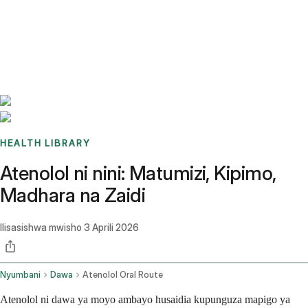
Benchmarks
Stories
FAQ
Sign up / Log in
HEALTH LIBRARY
Atenolol ni nini: Matumizi, Kipimo,
Madhara na Zaidi
Ilisasishwa mwisho
3 Aprili 2026
Nyumbani
Dawa
Atenolol Oral Route
Atenolol ni dawa ya moyo ambayo husaidia kupunguza mapigo ya