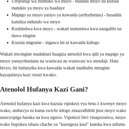
Urejeshaji wa mshtuko wa moyo - hulinda moyo na kuzuia
matukio ya moyo ya baadaye
Mapigo ya moyo yasiyo ya kawaida (arrhythmias) - husaidia
kutuliza mdundo wa moyo
Kushindwa kwa moyo - wakati inatumiwa kwa uangalifu na
dawa zingine
Kuzuia migraine - ingawa hii ni kawaida kidogo
Wakati mwingine madaktari huagiza atenolol kwa ajili ya mapigo ya
moyo yanayohusiana na wasiwasi au wasiwasi wa utendaji. Hata
hivyo, hii hufanyika kwa kawaida wakati matibabu mengine
hayajafanya kazi vizuri kwako.
Atenolol Hufanya Kazi Gani?
Atenolol hufanya kazi kwa kuzuia vipokezi vya beta-1 kwenye moyo
wako, ambavyo ni kama swichi ndogo zinazodhibiti jinsi moyo wako
unavyopiga haraka na kwa nguvu. Vipokezi hivi vinapozuiwa, moyo
wako hupokea ishara chache za "kuongeza kasi" kutoka kwa mfumo