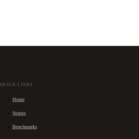
QUICK LINKS
Home
Stories
Benchmarks