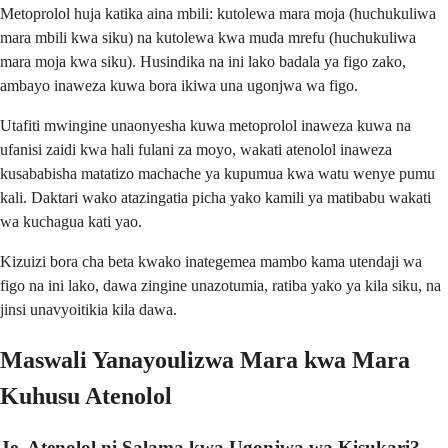
Metoprolol huja katika aina mbili: kutolewa mara moja (huchukuliwa
mara mbili kwa siku) na kutolewa kwa muda mrefu (huchukuliwa
mara moja kwa siku). Husindika na ini lako badala ya figo zako,
ambayo inaweza kuwa bora ikiwa una ugonjwa wa figo.
Utafiti mwingine unaonyesha kuwa metoprolol inaweza kuwa na
ufanisi zaidi kwa hali fulani za moyo, wakati atenolol inaweza
kusababisha matatizo machache ya kupumua kwa watu wenye pumu
kali. Daktari wako atazingatia picha yako kamili ya matibabu wakati
wa kuchagua kati yao.
Kizuizi bora cha beta kwako inategemea mambo kama utendaji wa
figo na ini lako, dawa zingine unazotumia, ratiba yako ya kila siku, na
jinsi unavyoitikia kila dawa.
Maswali Yanayoulizwa Mara kwa Mara
Kuhusu Atenolol
Je, Atenolol ni Salama kwa Ugonjwa wa Kisukari?