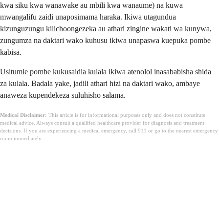
kwa siku kwa wanawake au mbili kwa wanaume) na kuwa
mwangalifu zaidi unaposimama haraka. Ikiwa utagundua
kizunguzungu kilichoongezeka au athari zingine wakati wa kunywa,
zungumza na daktari wako kuhusu ikiwa unapaswa kuepuka pombe
kabisa.
Usitumie pombe kukusaidia kulala ikiwa atenolol inasababisha shida
za kulala. Badala yake, jadili athari hizi na daktari wako, ambaye
anaweza kupendekeza suluhisho salama.
Medical Disclaimer:
This article is for informational purposes only and does not constitute
medical advice. Always consult a qualified healthcare provider for diagnosis and treatment
decisions. If you are experiencing a medical emergency, call 911 or go to the nearest emergency
room immediately.