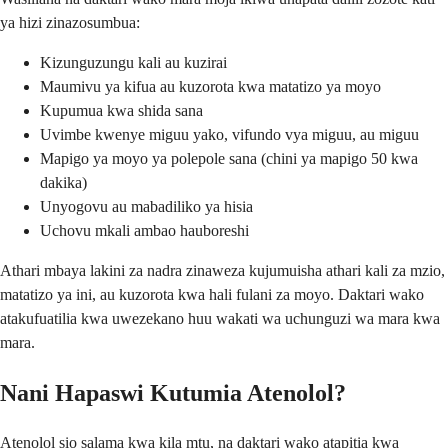
ya hizi zinazosumbua:
Kizunguzungu kali au kuzirai
Maumivu ya kifua au kuzorota kwa matatizo ya moyo
Kupumua kwa shida sana
Uvimbe kwenye miguu yako, vifundo vya miguu, au miguu
Mapigo ya moyo ya polepole sana (chini ya mapigo 50 kwa
dakika)
Unyogovu au mabadiliko ya hisia
Uchovu mkali ambao hauboreshi
Athari mbaya lakini za nadra zinaweza kujumuisha athari kali za mzio,
matatizo ya ini, au kuzorota kwa hali fulani za moyo. Daktari wako
atakufuatilia kwa uwezekano huu wakati wa uchunguzi wa mara kwa
mara.
Nani Hapaswi Kutumia Atenolol?
Atenolol sio salama kwa kila mtu, na daktari wako atapitia kwa