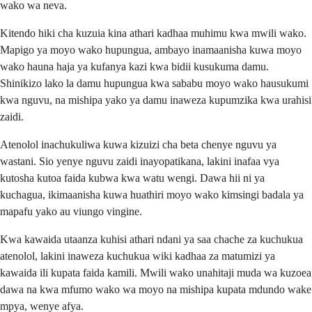
wako wa neva.
Kitendo hiki cha kuzuia kina athari kadhaa muhimu kwa mwili wako.
Mapigo ya moyo wako hupungua, ambayo inamaanisha kuwa moyo
wako hauna haja ya kufanya kazi kwa bidii kusukuma damu.
Shinikizo lako la damu hupungua kwa sababu moyo wako hausukumi
kwa nguvu, na mishipa yako ya damu inaweza kupumzika kwa urahisi
zaidi.
Atenolol inachukuliwa kuwa kizuizi cha beta chenye nguvu ya
wastani. Sio yenye nguvu zaidi inayopatikana, lakini inafaa vya
kutosha kutoa faida kubwa kwa watu wengi. Dawa hii ni ya
kuchagua, ikimaanisha kuwa huathiri moyo wako kimsingi badala ya
mapafu yako au viungo vingine.
Kwa kawaida utaanza kuhisi athari ndani ya saa chache za kuchukua
atenolol, lakini inaweza kuchukua wiki kadhaa za matumizi ya
kawaida ili kupata faida kamili. Mwili wako unahitaji muda wa kuzoea
dawa na kwa mfumo wako wa moyo na mishipa kupata mdundo wake
mpya, wenye afya.