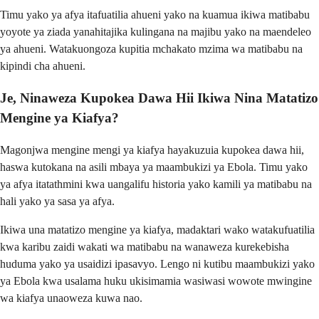
Timu yako ya afya itafuatilia ahueni yako na kuamua ikiwa matibabu
yoyote ya ziada yanahitajika kulingana na majibu yako na maendeleo
ya ahueni. Watakuongoza kupitia mchakato mzima wa matibabu na
kipindi cha ahueni.
Je, Ninaweza Kupokea Dawa Hii Ikiwa Nina Matatizo
Mengine ya Kiafya?
Magonjwa mengine mengi ya kiafya hayakuzuia kupokea dawa hii,
haswa kutokana na asili mbaya ya maambukizi ya Ebola. Timu yako
ya afya itatathmini kwa uangalifu historia yako kamili ya matibabu na
hali yako ya sasa ya afya.
Ikiwa una matatizo mengine ya kiafya, madaktari wako watakufuatilia
kwa karibu zaidi wakati wa matibabu na wanaweza kurekebisha
huduma yako ya usaidizi ipasavyo. Lengo ni kutibu maambukizi yako
ya Ebola kwa usalama huku ukisimamia wasiwasi wowote mwingine
wa kiafya unaoweza kuwa nao.