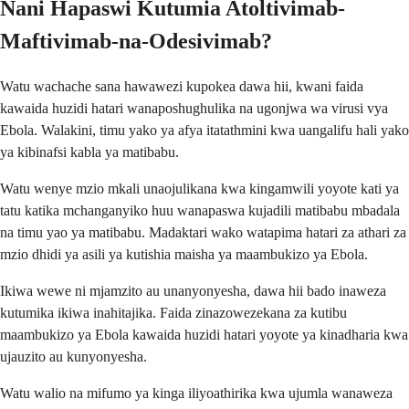
Nani Hapaswi Kutumia Atoltivimab-
Maftivimab-na-Odesivimab?
Watu wachache sana hawawezi kupokea dawa hii, kwani faida
kawaida huzidi hatari wanaposhughulika na ugonjwa wa virusi vya
Ebola. Walakini, timu yako ya afya itatathmini kwa uangalifu hali yako
ya kibinafsi kabla ya matibabu.
Watu wenye mzio mkali unaojulikana kwa kingamwili yoyote kati ya
tatu katika mchanganyiko huu wanapaswa kujadili matibabu mbadala
na timu yao ya matibabu. Madaktari wako watapima hatari za athari za
mzio dhidi ya asili ya kutishia maisha ya maambukizo ya Ebola.
Ikiwa wewe ni mjamzito au unanyonyesha, dawa hii bado inaweza
kutumika ikiwa inahitajika. Faida zinazowezekana za kutibu
maambukizo ya Ebola kawaida huzidi hatari yoyote ya kinadharia kwa
ujauzito au kunyonyesha.
Watu walio na mifumo ya kinga iliyoathirika kwa ujumla wanaweza