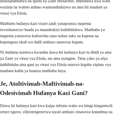
unaosababishwa na spishi ya Zaire ebolavirus. Imeundwa kwa watu
wazima na watoto ambao wameambukizwa na aina hii maalum ya
virusi vya Ebola.
Matibabu hufanya kazi vizuri zaidi yanapoanza mapema
iwezekanavyo baada ya maambukizi kuthibitishwa. Matibabu ya
mapema yanaweza kuboresha sana nafasi zako za kupona na
kupunguza ukali wa dalili ambazo unaweza kupata.
Ni muhimu kuelewa kwamba dawa hii inafanya kazi tu dhidi ya aina
ya Zaire ya virusi vya Ebola, sio aina nyingine. Timu yako ya afya
itathibitisha aina gani ya virusi vya Ebola unavyo kupitia vipimo vya
maabara kabla ya kuanza matibabu haya.
Je, Atoltivimab-Maftivimab-na-
Odesivimab Hufanya Kazi Gani?
Dawa hii hufanya kazi kwa kuipa mfumo wako wa kinga kingamwili
zenye nguvu, zilizotengenezwa tayari ambazo zinaweza kutambua na