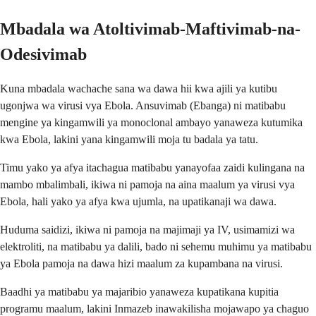
Mbadala wa Atoltivimab-Maftivimab-na-
Odesivimab
Kuna mbadala wachache sana wa dawa hii kwa ajili ya kutibu
ugonjwa wa virusi vya Ebola. Ansuvimab (Ebanga) ni matibabu
mengine ya kingamwili ya monoclonal ambayo yanaweza kutumika
kwa Ebola, lakini yana kingamwili moja tu badala ya tatu.
Timu yako ya afya itachagua matibabu yanayofaa zaidi kulingana na
mambo mbalimbali, ikiwa ni pamoja na aina maalum ya virusi vya
Ebola, hali yako ya afya kwa ujumla, na upatikanaji wa dawa.
Huduma saidizi, ikiwa ni pamoja na majimaji ya IV, usimamizi wa
elektroliti, na matibabu ya dalili, bado ni sehemu muhimu ya matibabu
ya Ebola pamoja na dawa hizi maalum za kupambana na virusi.
Baadhi ya matibabu ya majaribio yanaweza kupatikana kupitia
programu maalum, lakini Inmazeb inawakilisha mojawapo ya chaguo