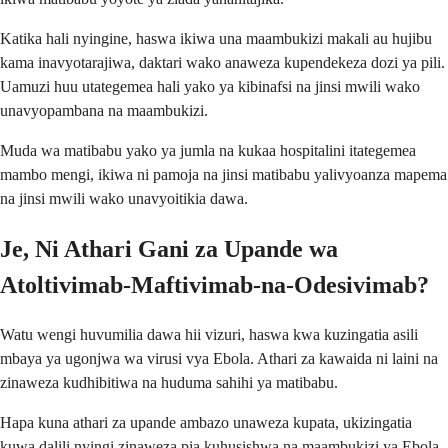
Katika hali nyingine, haswa ikiwa una maambukizi makali au hujibu
kama inavyotarajiwa, daktari wako anaweza kupendekeza dozi ya pili.
Uamuzi huu utategemea hali yako ya kibinafsi na jinsi mwili wako
unavyopambana na maambukizi.
Muda wa matibabu yako ya jumla na kukaa hospitalini itategemea
mambo mengi, ikiwa ni pamoja na jinsi matibabu yalivyoanza mapema
na jinsi mwili wako unavyoitikia dawa.
Je, Ni Athari Gani za Upande wa
Atoltivimab-Maftivimab-na-Odesivimab?
Watu wengi huvumilia dawa hii vizuri, haswa kwa kuzingatia asili
mbaya ya ugonjwa wa virusi vya Ebola. Athari za kawaida ni laini na
zinaweza kudhibitiwa na huduma sahihi ya matibabu.
Hapa kuna athari za upande ambazo unaweza kupata, ukizingatia
kuwa dalili nyingi zinaweza pia kuhusishwa na maambukizi ya Ebola