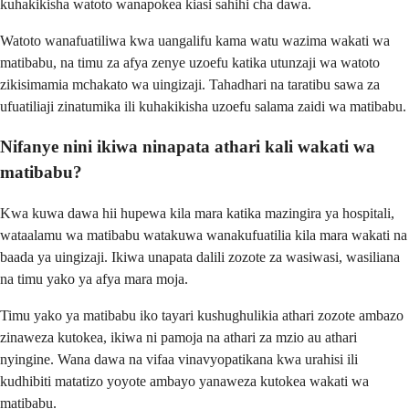
kuhakikisha watoto wanapokea kiasi sahihi cha dawa.
Watoto wanafuatiliwa kwa uangalifu kama watu wazima wakati wa
matibabu, na timu za afya zenye uzoefu katika utunzaji wa watoto
zikisimamia mchakato wa uingizaji. Tahadhari na taratibu sawa za
ufuatiliaji zinatumika ili kuhakikisha uzoefu salama zaidi wa matibabu.
Nifanye nini ikiwa ninapata athari kali wakati wa
matibabu?
Kwa kuwa dawa hii hupewa kila mara katika mazingira ya hospitali,
wataalamu wa matibabu watakuwa wanakufuatilia kila mara wakati na
baada ya uingizaji. Ikiwa unapata dalili zozote za wasiwasi, wasiliana
na timu yako ya afya mara moja.
Timu yako ya matibabu iko tayari kushughulikia athari zozote ambazo
zinaweza kutokea, ikiwa ni pamoja na athari za mzio au athari
nyingine. Wana dawa na vifaa vinavyopatikana kwa urahisi ili
kudhibiti matatizo yoyote ambayo yanaweza kutokea wakati wa
matibabu.