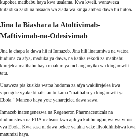
kupokea matibabu haya kwa usalama. Kwa kweli, wanaweza
kufaidika zaidi na msaada wa ziada wa kinga ambao dawa hii hutoa.
Jina la Biashara la Atoltivimab-
Maftivimab-na-Odesivimab
Jina la chapa la dawa hii ni Inmazeb. Jina hili linatumiwa na watoa
huduma za afya, maduka ya dawa, na katika rekodi za matibabu
kurejelea matibabu haya maalum ya mchanganyiko wa kingamwili
tatu.
Unaweza pia kusikia watoa huduma za afya wakilirejelea kwa
vipengele vyake binafsi au tu kama "matibabu ya kingamwili ya
Ebola." Maneno haya yote yanarejelea dawa sawa.
Inmazeb inatengenezwa na Regeneron Pharmaceuticals na
iliidhinishwa na FDA mahsusi kwa ajili ya kutibu ugonjwa wa virusi
vya Ebola. Kwa sasa ni dawa pekee ya aina yake iliyoidhinishwa kwa
matumizi haya.