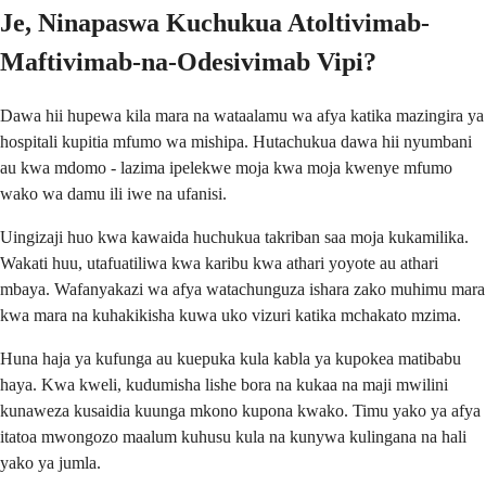
Je, Ninapaswa Kuchukua Atoltivimab-
Maftivimab-na-Odesivimab Vipi?
Dawa hii hupewa kila mara na wataalamu wa afya katika mazingira ya
hospitali kupitia mfumo wa mishipa. Hutachukua dawa hii nyumbani
au kwa mdomo - lazima ipelekwe moja kwa moja kwenye mfumo
wako wa damu ili iwe na ufanisi.
Uingizaji huo kwa kawaida huchukua takriban saa moja kukamilika.
Wakati huu, utafuatiliwa kwa karibu kwa athari yoyote au athari
mbaya. Wafanyakazi wa afya watachunguza ishara zako muhimu mara
kwa mara na kuhakikisha kuwa uko vizuri katika mchakato mzima.
Huna haja ya kufunga au kuepuka kula kabla ya kupokea matibabu
haya. Kwa kweli, kudumisha lishe bora na kukaa na maji mwilini
kunaweza kusaidia kuunga mkono kupona kwako. Timu yako ya afya
itatoa mwongozo maalum kuhusu kula na kunywa kulingana na hali
yako ya jumla.