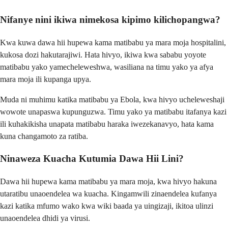
Nifanye nini ikiwa nimekosa kipimo kilichopangwa?
Kwa kuwa dawa hii hupewa kama matibabu ya mara moja hospitalini,
kukosa dozi hakutarajiwi. Hata hivyo, ikiwa kwa sababu yoyote
matibabu yako yamecheleweshwa, wasiliana na timu yako ya afya
mara moja ili kupanga upya.
Muda ni muhimu katika matibabu ya Ebola, kwa hivyo ucheleweshaji
wowote unapaswa kupunguzwa. Timu yako ya matibabu itafanya kazi
ili kuhakikisha unapata matibabu haraka iwezekanavyo, hata kama
kuna changamoto za ratiba.
Ninaweza Kuacha Kutumia Dawa Hii Lini?
Dawa hii hupewa kama matibabu ya mara moja, kwa hivyo hakuna
utaratibu unaoendelea wa kuacha. Kingamwili zinaendelea kufanya
kazi katika mfumo wako kwa wiki baada ya uingizaji, ikitoa ulinzi
unaoendelea dhidi ya virusi.