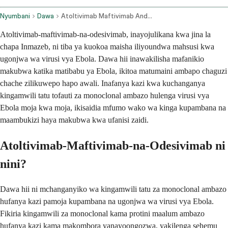
Nyumbani
Dawa
Atoltivimab Maftivimab And Odesivimab Ebgn Intravenous Route
Atoltivimab-maftivimab-na-odesivimab, inayojulikana kwa jina la
chapa Inmazeb, ni tiba ya kuokoa maisha iliyoundwa mahsusi kwa
ugonjwa wa virusi vya Ebola. Dawa hii inawakilisha mafanikio
makubwa katika matibabu ya Ebola, ikitoa matumaini ambapo chaguzi
chache zilikuwepo hapo awali. Inafanya kazi kwa kuchanganya
kingamwili tatu tofauti za monoclonal ambazo hulenga virusi vya
Ebola moja kwa moja, ikisaidia mfumo wako wa kinga kupambana na
maambukizi haya makubwa kwa ufanisi zaidi.
Atoltivimab-Maftivimab-na-Odesivimab ni
nini?
Dawa hii ni mchanganyiko wa kingamwili tatu za monoclonal ambazo
hufanya kazi pamoja kupambana na ugonjwa wa virusi vya Ebola.
Fikiria kingamwili za monoclonal kama protini maalum ambazo
hufanya kazi kama makombora yanayoongozwa, yakilenga sehemu