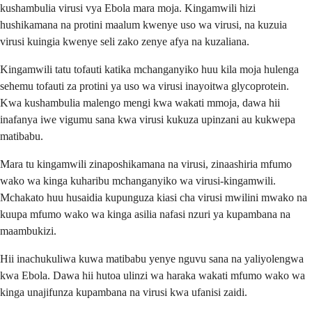
kushambulia virusi vya Ebola mara moja. Kingamwili hizi
hushikamana na protini maalum kwenye uso wa virusi, na kuzuia
virusi kuingia kwenye seli zako zenye afya na kuzaliana.
Kingamwili tatu tofauti katika mchanganyiko huu kila moja hulenga
sehemu tofauti za protini ya uso wa virusi inayoitwa glycoprotein.
Kwa kushambulia malengo mengi kwa wakati mmoja, dawa hii
inafanya iwe vigumu sana kwa virusi kukuza upinzani au kukwepa
matibabu.
Mara tu kingamwili zinaposhikamana na virusi, zinaashiria mfumo
wako wa kinga kuharibu mchanganyiko wa virusi-kingamwili.
Mchakato huu husaidia kupunguza kiasi cha virusi mwilini mwako na
kuupa mfumo wako wa kinga asilia nafasi nzuri ya kupambana na
maambukizi.
Hii inachukuliwa kuwa matibabu yenye nguvu sana na yaliyolengwa
kwa Ebola. Dawa hii hutoa ulinzi wa haraka wakati mfumo wako wa
kinga unajifunza kupambana na virusi kwa ufanisi zaidi.