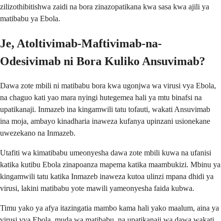
zilizothibitishwa zaidi na bora zinazopatikana kwa sasa kwa ajili ya
matibabu ya Ebola.
Je, Atoltivimab-Maftivimab-na-
Odesivimab ni Bora Kuliko Ansuvimab?
Dawa zote mbili ni matibabu bora kwa ugonjwa wa virusi vya Ebola,
na chaguo kati yao mara nyingi hutegemea hali ya mtu binafsi na
upatikanaji. Inmazeb ina kingamwili tatu tofauti, wakati Ansuvimab
ina moja, ambayo kinadharia inaweza kufanya upinzani usionekane
uwezekano na Inmazeb.
Utafiti wa kimatibabu umeonyesha dawa zote mbili kuwa na ufanisi
katika kutibu Ebola zinapoanza mapema katika maambukizi. Mbinu ya
kingamwili tatu katika Inmazeb inaweza kutoa ulinzi mpana dhidi ya
virusi, lakini matibabu yote mawili yameonyesha faida kubwa.
Timu yako ya afya itazingatia mambo kama hali yako maalum, aina ya
virusi vya Ebola, muda wa matibabu, na upatikanaji wa dawa wakati