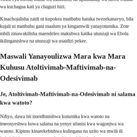
wa kuchagua kati ya chaguzi hizi.
Kinachojalisha zaidi ni kupokea matibabu haraka iwezekanavyo, bila
kujali ni matibabu gani maalum ya kingamwili yanayotumika. Zote
mbili zinawakilisha maendeleo makubwa katika utunzaji wa Ebola
ikilinganishwa na utunzaji wa usaidizi pekee.
Maswali Yanayoulizwa Mara kwa Mara
Kuhusu Atoltivimab-Maftivimab-na-
Odesivimab
Je, Atoltivimab-Maftivimab-na-Odesivimab ni salama
kwa watoto?
Ndiyo, dawa hii imeidhinishwa kutumika kwa watoto na
imeonyeshwa kuwa salama na yenye ufanisi kwa wagonjwa wa
watoto. Kipimo kinarekebishwa kulingana na uzito wa mwili ili