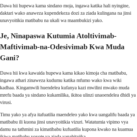
Dawa hii hupewa kama sindano moja, ingawa katika hali nyingine,
daktari wako anaweza kupendekeza dozi za ziada kulingana na jinsi
unavyoitikia matibabu na ukali wa maambukizi yako.
Je, Ninapaswa Kutumia Atoltivimab-
Maftivimab-na-Odesivimab Kwa Muda
Gani?
Dawa hii kwa kawaida hupewa kama kikao kimoja cha matibabu,
ingawa athari zinaweza kudumu katika mfumo wako kwa wiki
kadhaa. Kingamwili huendelea kufanya kazi mwilini mwako muda
mrefu baada ya sindano kukamilika, ikitoa ulinzi unaoendelea dhidi ya
virusi.
Timu yako ya afya itafuatilia maendeleo yako kwa uangalifu baada ya
matibabu ili kuona jinsi unavyoitikia vizuri. Watatumia vipimo vya
damu na tathmini za kimatibabu kufuatilia kupona kwako na kuamua
ikiwa matibabu yoyote ya ziada yanahitajika.