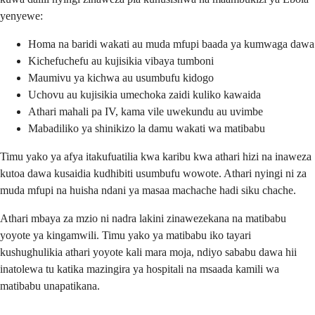
yenyewe:
Homa na baridi wakati au muda mfupi baada ya kumwaga dawa
Kichefuchefu au kujisikia vibaya tumboni
Maumivu ya kichwa au usumbufu kidogo
Uchovu au kujisikia umechoka zaidi kuliko kawaida
Athari mahali pa IV, kama vile uwekundu au uvimbe
Mabadiliko ya shinikizo la damu wakati wa matibabu
Timu yako ya afya itakufuatilia kwa karibu kwa athari hizi na inaweza
kutoa dawa kusaidia kudhibiti usumbufu wowote. Athari nyingi ni za
muda mfupi na huisha ndani ya masaa machache hadi siku chache.
Athari mbaya za mzio ni nadra lakini zinawezekana na matibabu
yoyote ya kingamwili. Timu yako ya matibabu iko tayari
kushughulikia athari yoyote kali mara moja, ndiyo sababu dawa hii
inatolewa tu katika mazingira ya hospitali na msaada kamili wa
matibabu unapatikana.