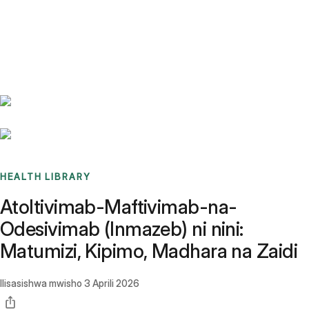
Benchmarks
Stories
FAQ
Sign up / Log in
HEALTH LIBRARY
Atoltivimab-Maftivimab-na-
Odesivimab (Inmazeb) ni nini:
Matumizi, Kipimo, Madhara na Zaidi
Ilisasishwa mwisho
3 Aprili 2026