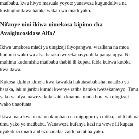
matibabu, kwa hivyo masuala yoyote yanaweza kugunduliwa na
kushughulikiwa haraka wakati wa miadi yako.
Nifanye nini ikiwa nimekosa kipimo cha
Avalglucosidase Alfa?
Ikiwa umekosa miadi ya uingizaji iliyopangwa, wasiliana na mtoa
huduma wako wa afya haraka iwezekanavyo ili kupanga upya. Ni
muhimu kudumisha matibabu thabiti ili kupata faida kubwa kutoka
kwa dawa.
Kukosa kipimo kimoja kwa kawaida hakutasababisha matatizo ya
haraka, lakini jaribu kurudi kwenye ratiba haraka iwezekanavyo. Timu
yako ya afya inaweza kukusaidia kuamua muda bora wa uingizaji
wako unaofuata.
Ikiwa mara kwa mara unakumbana na migogoro ya ratiba, jadili hili na
timu yako ya matibabu. Wanaweza kufanya kazi na wewe ili kupata
nyakati za miadi ambazo zinafaa zaidi na ratiba yako.