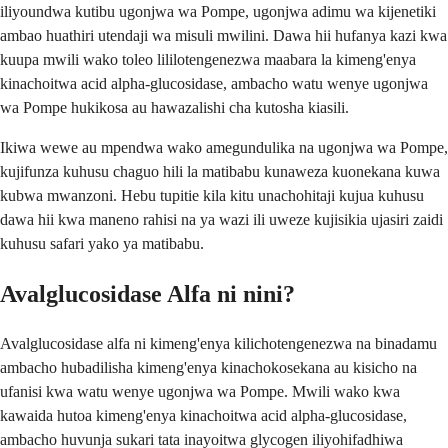
iliyoundwa kutibu ugonjwa wa Pompe, ugonjwa adimu wa kijenetiki
ambao huathiri utendaji wa misuli mwilini. Dawa hii hufanya kazi kwa
kuupa mwili wako toleo lililotengenezwa maabara la kimeng'enya
kinachoitwa acid alpha-glucosidase, ambacho watu wenye ugonjwa
wa Pompe hukikosa au hawazalishi cha kutosha kiasili.
Ikiwa wewe au mpendwa wako amegundulika na ugonjwa wa Pompe,
kujifunza kuhusu chaguo hili la matibabu kunaweza kuonekana kuwa
kubwa mwanzoni. Hebu tupitie kila kitu unachohitaji kujua kuhusu
dawa hii kwa maneno rahisi na ya wazi ili uweze kujisikia ujasiri zaidi
kuhusu safari yako ya matibabu.
Avalglucosidase Alfa ni nini?
Avalglucosidase alfa ni kimeng'enya kilichotengenezwa na binadamu
ambacho hubadilisha kimeng'enya kinachokosekana au kisicho na
ufanisi kwa watu wenye ugonjwa wa Pompe. Mwili wako kwa
kawaida hutoa kimeng'enya kinachoitwa acid alpha-glucosidase,
ambacho huvunja sukari tata inayoitwa glycogen iliyohifadhiwa