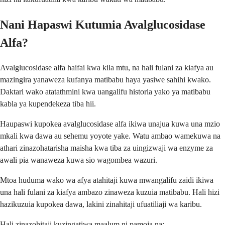
Nani Hapaswi Kutumia Avalglucosidase
Alfa?
Avalglucosidase alfa haifai kwa kila mtu, na hali fulani za kiafya au
mazingira yanaweza kufanya matibabu haya yasiwe sahihi kwako.
Daktari wako atatathmini kwa uangalifu historia yako ya matibabu
kabla ya kupendekeza tiba hii.
Haupaswi kupokea avalglucosidase alfa ikiwa unajua kuwa una mzio
mkali kwa dawa au sehemu yoyote yake. Watu ambao wamekuwa na
athari zinazohatarisha maisha kwa tiba za uingizwaji wa enzyme za
awali pia wanaweza kuwa sio wagombea wazuri.
Mtoa huduma wako wa afya atahitaji kuwa mwangalifu zaidi ikiwa
una hali fulani za kiafya ambazo zinaweza kuzuia matibabu. Hali hizi
hazikuzuia kupokea dawa, lakini zinahitaji ufuatiliaji wa karibu.
Hali zinazohitaji kuzingatiwa maalum ni pamoja na: