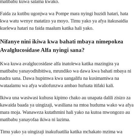
matibabu kuwa salama kwako.
Faida za kutibu ugonjwa wa Pompe mara nyingi huzidi hatari, hata
kwa watu wenye matatizo ya moyo. Timu yako ya afya itakusaidia
kuelewa hatari na faida maalum katika hali yako.
Nifanye nini ikiwa kwa bahati mbaya nimepokea
Avalglucosidase Alfa nyingi sana?
Kwa kuwa avalglucosidase alfa inatolewa katika mazingira ya
matibabu yanayodhibitiwa, mrundiko wa dawa kwa bahati mbaya ni
nadra sana. Dawa hupimwa kwa uangalifu na kusimamiwa na
wataalamu wa afya waliofunzwa ambao hufuata itifaki kali.
Ikiwa una wasiwasi kuhusu kipimo chako au unapata dalili zisizo za
kawaida baada ya uingizaji, wasiliana na mtoa huduma wako wa afya
mara moja. Wanaweza kutathmini hali yako na kutoa mwongozo au
matibabu yanayofaa ikiwa ni lazima.
Timu yako ya uingizaji inakufuatilia katika mchakato mzima wa