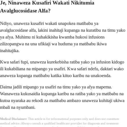
Je, Ninaweza Kusafiri Wakati Nikitumia
Avalglucosidase Alfa?
Ndiyo, unaweza kusafiri wakati unapokea matibabu ya
avalglucosidase alfa, lakini inahitaji kupanga na kuratibu na timu yako
ya afya. Muhimu ni kuhakikisha kwamba hukosi infusions
zilizopangwa na una ufikiaji wa huduma ya matibabu ikiwa
inahitajika.
Kwa safari fupi, unaweza kurekebisha ratiba yako ya infusion kidogo
ili kukabiliana na mipango ya usafiri. Kwa safari ndefu, daktari wako
anaweza kupanga matibabu katika kituo karibu na unakoenda.
Daima jadili mipango ya usafiri na timu yako ya afya mapema.
Wanaweza kukusaidia kupanga karibu na ratiba yako ya matibabu na
kutoa nyaraka au rekodi za matibabu ambazo unaweza kuhitaji ukiwa
mbali na nyumbani.
Medical Disclaimer:
This article is for informational purposes only and does not constitute
medical advice. Always consult a qualified healthcare provider for diagnosis and treatment