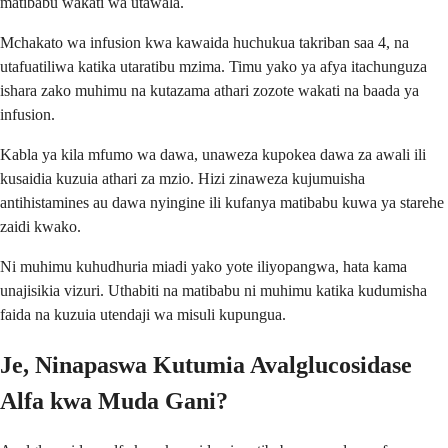
matibabu wakati wa utawala.
Mchakato wa infusion kwa kawaida huchukua takriban saa 4, na
utafuatiliwa katika utaratibu mzima. Timu yako ya afya itachunguza
ishara zako muhimu na kutazama athari zozote wakati na baada ya
infusion.
Kabla ya kila mfumo wa dawa, unaweza kupokea dawa za awali ili
kusaidia kuzuia athari za mzio. Hizi zinaweza kujumuisha
antihistamines au dawa nyingine ili kufanya matibabu kuwa ya starehe
zaidi kwako.
Ni muhimu kuhudhuria miadi yako yote iliyopangwa, hata kama
unajisikia vizuri. Uthabiti na matibabu ni muhimu katika kudumisha
faida na kuzuia utendaji wa misuli kupungua.
Je, Ninapaswa Kutumia Avalglucosidase
Alfa kwa Muda Gani?