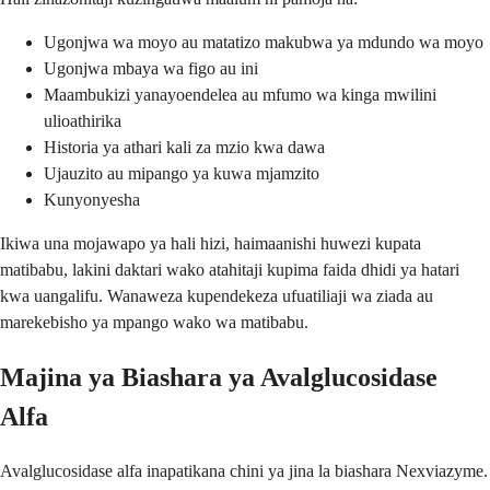
Ugonjwa wa moyo au matatizo makubwa ya mdundo wa moyo
Ugonjwa mbaya wa figo au ini
Maambukizi yanayoendelea au mfumo wa kinga mwilini
ulioathirika
Historia ya athari kali za mzio kwa dawa
Ujauzito au mipango ya kuwa mjamzito
Kunyonyesha
Ikiwa una mojawapo ya hali hizi, haimaanishi huwezi kupata
matibabu, lakini daktari wako atahitaji kupima faida dhidi ya hatari
kwa uangalifu. Wanaweza kupendekeza ufuatiliaji wa ziada au
marekebisho ya mpango wako wa matibabu.
Majina ya Biashara ya Avalglucosidase
Alfa
Avalglucosidase alfa inapatikana chini ya jina la biashara Nexviazyme.