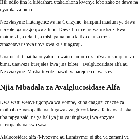
Hili ndilo jina la kibiashara utakaloliona kwenye lebo zako za dawa na
nyaraka za bima.
Nexviazyme inatengenezwa na Genzyme, kampuni maalum ya dawa
inayolenga magonjwa adimu. Dawa hii imeundwa mahsusi kwa
matumizi ya ndani ya mishipa na huja katika chupa moja
zinazotayarishwa upya kwa kila uingizaji.
Unapojadili matibabu yako na watoa huduma za afya au kampuni za
bima, unaweza kurejelea kwa jina lolote - avalglucosidase alfa au
Nexviazyme. Masharti yote mawili yanarejelea dawa sawa.
Njia Mbadala za Avalglucosidase Alfa
Kwa watu wenye ugonjwa wa Pompe, kuna chaguzi chache za
matibabu zinazopatikana, ingawa avalglucosidase alfa inawakilisha
tiba mpya zaidi na ya hali ya juu ya uingizwaji wa enzyme
inayopatikana kwa sasa.
Alglucosidase alfa (Myozyme au Lumizyme) ni tiba ya zamani ya