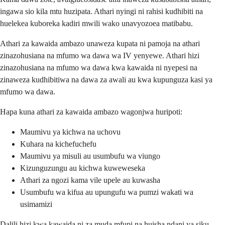
ingawa sio kila mtu huzipata. Athari nyingi ni rahisi kudhibiti na
huelekea kuboreka kadiri mwili wako unavyozoea matibabu.
Athari za kawaida ambazo unaweza kupata ni pamoja na athari
zinazohusiana na mfumo wa dawa wa IV yenyewe. Athari hizi
zinazohusiana na mfumo wa dawa kwa kawaida ni nyepesi na
zinaweza kudhibitiwa na dawa za awali au kwa kupunguza kasi ya
mfumo wa dawa.
Hapa kuna athari za kawaida ambazo wagonjwa huripoti:
Maumivu ya kichwa na uchovu
Kuhara na kichefuchefu
Maumivu ya misuli au usumbufu wa viungo
Kizunguzungu au kichwa kuweweseka
Athari za ngozi kama vile upele au kuwasha
Usumbufu wa kifua au upungufu wa pumzi wakati wa
usimamizi
Dalili hizi kwa kawaida ni za muda mfupi na huisha ndani ya siku