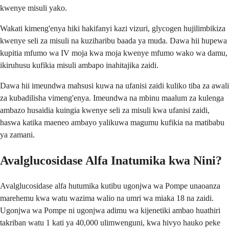
kwenye misuli yako.
Wakati kimeng'enya hiki hakifanyi kazi vizuri, glycogen hujilimbikiza
kwenye seli za misuli na kuziharibu baada ya muda. Dawa hii hupewa
kupitia mfumo wa IV moja kwa moja kwenye mfumo wako wa damu,
ikiruhusu kufikia misuli ambapo inahitajika zaidi.
Dawa hii imeundwa mahsusi kuwa na ufanisi zaidi kuliko tiba za awali
za kubadilisha vimeng'enya. Imeundwa na mbinu maalum za kulenga
ambazo husaidia kuingia kwenye seli za misuli kwa ufanisi zaidi,
haswa katika maeneo ambayo yalikuwa magumu kufikia na matibabu
ya zamani.
Avalglucosidase Alfa Inatumika kwa Nini?
Avalglucosidase alfa hutumika kutibu ugonjwa wa Pompe unaoanza
marehemu kwa watu wazima walio na umri wa miaka 18 na zaidi.
Ugonjwa wa Pompe ni ugonjwa adimu wa kijenetiki ambao huathiri
takriban watu 1 kati ya 40,000 ulimwenguni, kwa hivyo hauko peke