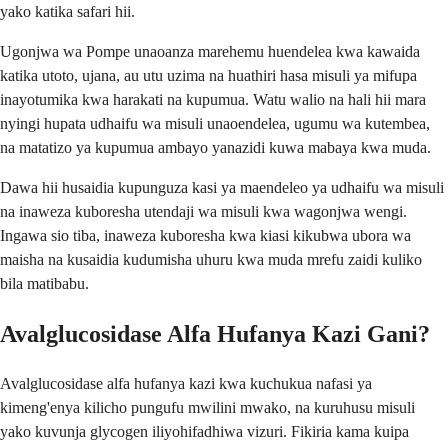
yako katika safari hii.
Ugonjwa wa Pompe unaoanza marehemu huendelea kwa kawaida
katika utoto, ujana, au utu uzima na huathiri hasa misuli ya mifupa
inayotumika kwa harakati na kupumua. Watu walio na hali hii mara
nyingi hupata udhaifu wa misuli unaoendelea, ugumu wa kutembea,
na matatizo ya kupumua ambayo yanazidi kuwa mabaya kwa muda.
Dawa hii husaidia kupunguza kasi ya maendeleo ya udhaifu wa misuli
na inaweza kuboresha utendaji wa misuli kwa wagonjwa wengi.
Ingawa sio tiba, inaweza kuboresha kwa kiasi kikubwa ubora wa
maisha na kusaidia kudumisha uhuru kwa muda mrefu zaidi kuliko
bila matibabu.
Avalglucosidase Alfa Hufanya Kazi Gani?
Avalglucosidase alfa hufanya kazi kwa kuchukua nafasi ya
kimeng'enya kilicho pungufu mwilini mwako, na kuruhusu misuli
yako kuvunja glycogen iliyohifadhiwa vizuri. Fikiria kama kuipa