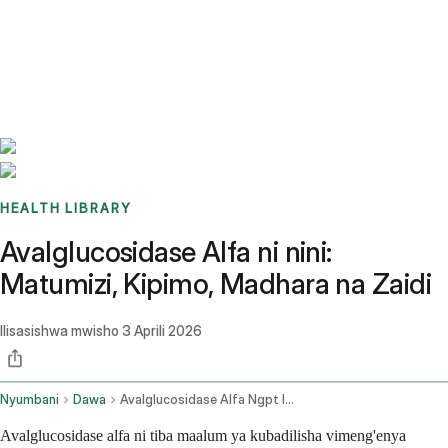
Benchmarks
Stories
FAQ
Sign up / Log in
HEALTH LIBRARY
Avalglucosidase Alfa ni nini:
Matumizi, Kipimo, Madhara na Zaidi
Ilisasishwa mwisho
3 Aprili 2026
Nyumbani
Dawa
Avalglucosidase Alfa Ngpt Intravenous Route
Avalglucosidase alfa ni tiba maalum ya kubadilisha vimeng'enya