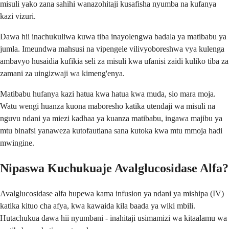
misuli yako zana sahihi wanazohitaji kusafisha nyumba na kufanya
kazi vizuri.
Dawa hii inachukuliwa kuwa tiba inayolengwa badala ya matibabu ya
jumla. Imeundwa mahsusi na vipengele vilivyoboreshwa vya kulenga
ambavyo husaidia kufikia seli za misuli kwa ufanisi zaidi kuliko tiba za
zamani za uingizwaji wa kimeng'enya.
Matibabu hufanya kazi hatua kwa hatua kwa muda, sio mara moja.
Watu wengi huanza kuona maboresho katika utendaji wa misuli na
nguvu ndani ya miezi kadhaa ya kuanza matibabu, ingawa majibu ya
mtu binafsi yanaweza kutofautiana sana kutoka kwa mtu mmoja hadi
mwingine.
Nipaswa Kuchukuaje Avalglucosidase Alfa?
Avalglucosidase alfa hupewa kama infusion ya ndani ya mishipa (IV)
katika kituo cha afya, kwa kawaida kila baada ya wiki mbili.
Hutachukua dawa hii nyumbani - inahitaji usimamizi wa kitaalamu wa