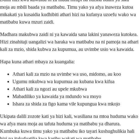
moja au mbili baada ya matibabu. Timu yako ya afya inaweza kutoa
mikakati ya kusaidia kudhibiti athari hizi na kufanya uzoefu wako wa
matibabu kuwa mzuri zaidi.
Madhara makubwa zaidi ni ya kawaida sana lakini yanaweza kutokea.
Hizi zinahitaji uangalizi wa haraka wa matibabu na ni pamoja na athari
kali za mzio, shida kubwa za kupumua, au uvimbe usio wa kawaida.
Hapa kuna athari mbaya za kuangalia:
Athari kali za mzio na uvimbe wa uso, midomo, au koo
Ugumu mkubwa wa kupumua au kubana kwa kifua
Athari kali za ngozi au upele mkubwa
Mabadiliko ya kawaida ya mdundo wa moyo
Ishara za shida za figo kama vile kupungua kwa mkojo
Ukipata dalili zozote kati ya hizi kali, wasiliana na mtoa huduma wako
wa afya mara moja au tafuta huduma ya matibabu ya dharura.
Kumbuka kuwa timu yako ya matibabu iko tayari kushughulikia hali
hizi na itakufuatilia kwa karibu wakati wa matibabu.