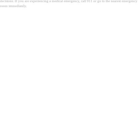
decisions. If you are experiencing a medical emergency, call 911 or go to the nearest emergency
room immediately.