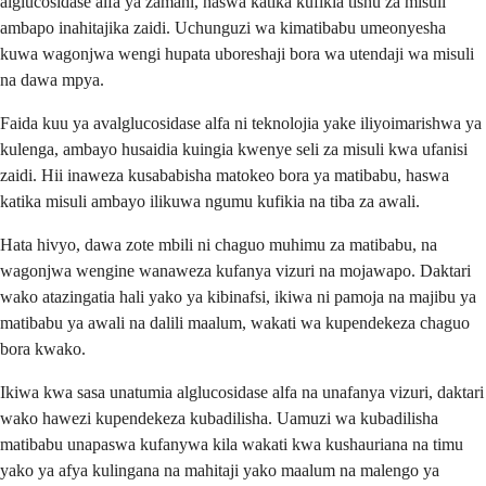
alglucosidase alfa ya zamani, haswa katika kufikia tishu za misuli
ambapo inahitajika zaidi. Uchunguzi wa kimatibabu umeonyesha
kuwa wagonjwa wengi hupata uboreshaji bora wa utendaji wa misuli
na dawa mpya.
Faida kuu ya avalglucosidase alfa ni teknolojia yake iliyoimarishwa ya
kulenga, ambayo husaidia kuingia kwenye seli za misuli kwa ufanisi
zaidi. Hii inaweza kusababisha matokeo bora ya matibabu, haswa
katika misuli ambayo ilikuwa ngumu kufikia na tiba za awali.
Hata hivyo, dawa zote mbili ni chaguo muhimu za matibabu, na
wagonjwa wengine wanaweza kufanya vizuri na mojawapo. Daktari
wako atazingatia hali yako ya kibinafsi, ikiwa ni pamoja na majibu ya
matibabu ya awali na dalili maalum, wakati wa kupendekeza chaguo
bora kwako.
Ikiwa kwa sasa unatumia alglucosidase alfa na unafanya vizuri, daktari
wako hawezi kupendekeza kubadilisha. Uamuzi wa kubadilisha
matibabu unapaswa kufanywa kila wakati kwa kushauriana na timu
yako ya afya kulingana na mahitaji yako maalum na malengo ya