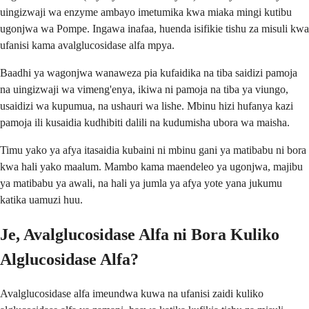
uingizwaji wa enzyme ambayo imetumika kwa miaka mingi kutibu
ugonjwa wa Pompe. Ingawa inafaa, huenda isifikie tishu za misuli kwa
ufanisi kama avalglucosidase alfa mpya.
Baadhi ya wagonjwa wanaweza pia kufaidika na tiba saidizi pamoja
na uingizwaji wa vimeng'enya, ikiwa ni pamoja na tiba ya viungo,
usaidizi wa kupumua, na ushauri wa lishe. Mbinu hizi hufanya kazi
pamoja ili kusaidia kudhibiti dalili na kudumisha ubora wa maisha.
Timu yako ya afya itasaidia kubaini ni mbinu gani ya matibabu ni bora
kwa hali yako maalum. Mambo kama maendeleo ya ugonjwa, majibu
ya matibabu ya awali, na hali ya jumla ya afya yote yana jukumu
katika uamuzi huu.
Je, Avalglucosidase Alfa ni Bora Kuliko
Alglucosidase Alfa?
Avalglucosidase alfa imeundwa kuwa na ufanisi zaidi kuliko