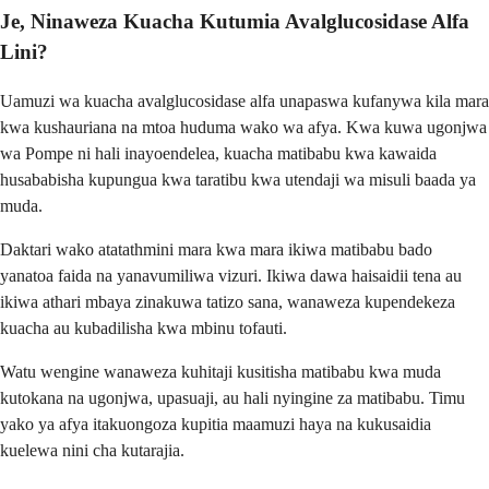
Je, Ninaweza Kuacha Kutumia Avalglucosidase Alfa
Lini?
Uamuzi wa kuacha avalglucosidase alfa unapaswa kufanywa kila mara
kwa kushauriana na mtoa huduma wako wa afya. Kwa kuwa ugonjwa
wa Pompe ni hali inayoendelea, kuacha matibabu kwa kawaida
husababisha kupungua kwa taratibu kwa utendaji wa misuli baada ya
muda.
Daktari wako atatathmini mara kwa mara ikiwa matibabu bado
yanatoa faida na yanavumiliwa vizuri. Ikiwa dawa haisaidii tena au
ikiwa athari mbaya zinakuwa tatizo sana, wanaweza kupendekeza
kuacha au kubadilisha kwa mbinu tofauti.
Watu wengine wanaweza kuhitaji kusitisha matibabu kwa muda
kutokana na ugonjwa, upasuaji, au hali nyingine za matibabu. Timu
yako ya afya itakuongoza kupitia maamuzi haya na kukusaidia
kuelewa nini cha kutarajia.