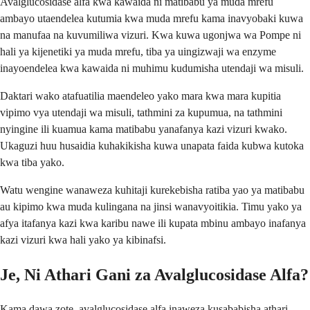
Avalglucosidase alfa kwa kawaida ni matibabu ya muda mrefu
ambayo utaendelea kutumia kwa muda mrefu kama inavyobaki kuwa
na manufaa na kuvumiliwa vizuri. Kwa kuwa ugonjwa wa Pompe ni
hali ya kijenetiki ya muda mrefu, tiba ya uingizwaji wa enzyme
inayoendelea kwa kawaida ni muhimu kudumisha utendaji wa misuli.
Daktari wako atafuatilia maendeleo yako mara kwa mara kupitia
vipimo vya utendaji wa misuli, tathmini za kupumua, na tathmini
nyingine ili kuamua kama matibabu yanafanya kazi vizuri kwako.
Ukaguzi huu husaidia kuhakikisha kuwa unapata faida kubwa kutoka
kwa tiba yako.
Watu wengine wanaweza kuhitaji kurekebisha ratiba yao ya matibabu
au kipimo kwa muda kulingana na jinsi wanavyoitikia. Timu yako ya
afya itafanya kazi kwa karibu nawe ili kupata mbinu ambayo inafanya
kazi vizuri kwa hali yako ya kibinafsi.
Je, Ni Athari Gani za Avalglucosidase Alfa?
Kama dawa zote, avalglucosidase alfa inaweza kusababisha athari,