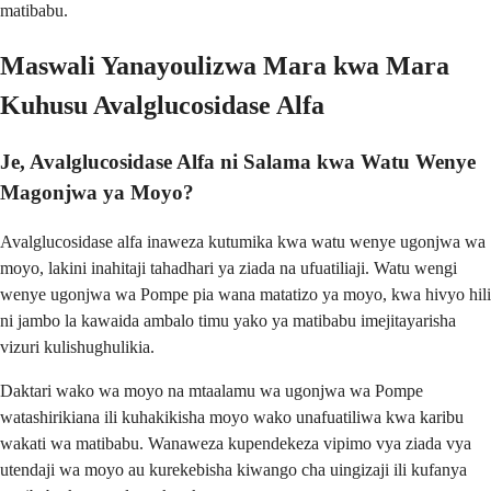
matibabu.
Maswali Yanayoulizwa Mara kwa Mara
Kuhusu Avalglucosidase Alfa
Je, Avalglucosidase Alfa ni Salama kwa Watu Wenye
Magonjwa ya Moyo?
Avalglucosidase alfa inaweza kutumika kwa watu wenye ugonjwa wa
moyo, lakini inahitaji tahadhari ya ziada na ufuatiliaji. Watu wengi
wenye ugonjwa wa Pompe pia wana matatizo ya moyo, kwa hivyo hili
ni jambo la kawaida ambalo timu yako ya matibabu imejitayarisha
vizuri kulishughulikia.
Daktari wako wa moyo na mtaalamu wa ugonjwa wa Pompe
watashirikiana ili kuhakikisha moyo wako unafuatiliwa kwa karibu
wakati wa matibabu. Wanaweza kupendekeza vipimo vya ziada vya
utendaji wa moyo au kurekebisha kiwango cha uingizaji ili kufanya